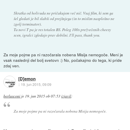
Skratka od holivuda ne pričakujem več nič. Vsaj film, ki sem ga
šel gledati je bil slabši od prejšnjega (in to mislim nasplošno ne
zgolj terminator).
Ta novi T pa je res totalen BS. Poleg 100x prežvečenih cheesy
scen, igralci zgledajo prav debilni. I'll pass, thank you.
Za moje pojme pa ni razočarala nobena Misija nemogoče. Meni je
vsak naslednji del bolj svetovn :) No, počakajmo do tega, ki pride
zdaj ven.
[D]emon
::
19. jun 2015, 09:09
berlusconi
je
19. jun 2015 ob 07:53
izjavil
:
Za moje pojme pa ni razočarala nobena Misija nemogoče.