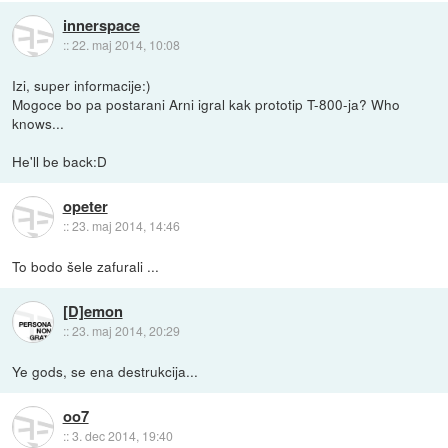
innerspace
::
22. maj 2014, 10:08
Izi, super informacije:)
Mogoce bo pa postarani Arni igral kak prototip T-800-ja? Who
knows...
He'll be back:D
opeter
::
23. maj 2014, 14:46
To bodo šele zafurali ...
[D]emon
::
23. maj 2014, 20:29
Ye gods, se ena destrukcija...
oo7
::
3. dec 2014, 19:40