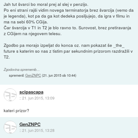
Jah tut švarci bo moral prej al slej v penzijo.
Po eni strani rajši vidim novega terminatorja brez švarcija (vemo da
je legenda), kot pa da ga kot dedeka posiljujejo, da igra v filmu in
ma na sebi 60% CGija.
Čar švarcija v T1 in T2 je blo ravno to. Surovost, brez pretiravanja
z CGijem na njegovem telesu.
Zgodbo pa morajo izpeljat do konca oz. nam pokazat še _the_
future s katerim so nas z tistim par sekundnim prizorom razdražili v
T2.
Zgodovina sprememb…
spremenil:
GenZNPC
(
21. jun 2015 ob 10:44
)
scipascapa
::
21. jun 2015, 13:09
kateri prizor?
GenZNPC
::
21. jun 2015, 13:28