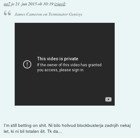
oo7
je
21. jun 2015 ob 10:19
izjavil
:
James Cameron on Terminator Genisys
I'm still betting on shit. Ni bilo holivud blockbusterja zadnjih nekaj
let, ki ni bil totalen šit. Tk da...