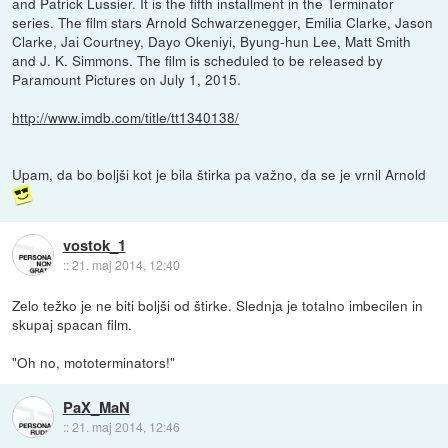
and Patrick Lussier. It is the fifth installment in the Terminator
series. The film stars Arnold Schwarzenegger, Emilia Clarke, Jason
Clarke, Jai Courtney, Dayo Okeniyi, Byung-hun Lee, Matt Smith
and J. K. Simmons. The film is scheduled to be released by
Paramount Pictures on July 1, 2015.
http://www.imdb.com/title/tt1340138/
Upam, da bo boljši kot je bila štirka pa važno, da se je vrnil Arnold
vostok_1
::
21. maj 2014, 12:40
Zelo težko je ne biti boljši od štirke. Slednja je totalno imbecilen in
skupaj spacan film.
"Oh no, mototerminators!"
PaX_MaN
::
21. maj 2014, 12:46