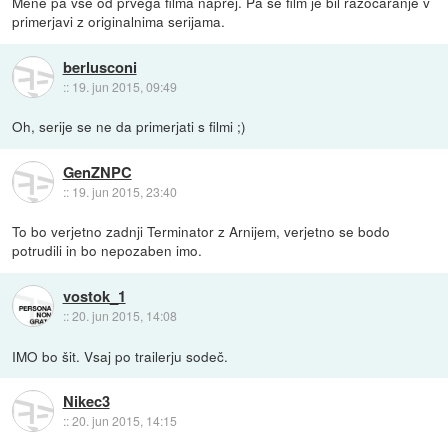
Mene pa vse od prvega filma naprej. Pa se film je bil razocaranje v
primerjavi z originalnima serijama.
berlusconi
::
19. jun 2015, 09:49
Oh, serije se ne da primerjati s filmi ;)
GenZNPC
::
19. jun 2015, 23:40
To bo verjetno zadnji Terminator z Arnijem, verjetno se bodo
potrudili in bo nepozaben imo.
vostok_1
::
20. jun 2015, 14:08
IMO bo šit. Vsaj po trailerju sodeč.
Nikec3
::
20. jun 2015, 14:15