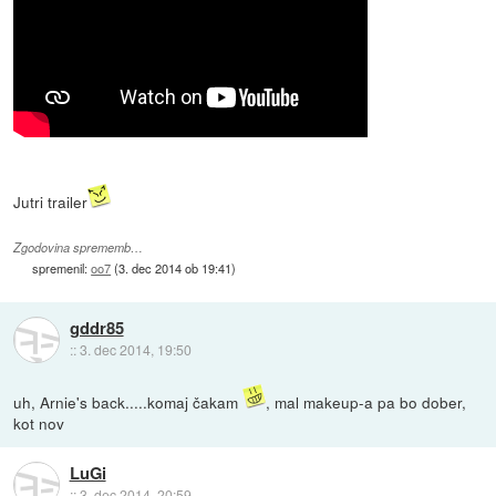
Jutri trailer
Zgodovina sprememb…
spremenil:
oo7
(
3. dec 2014 ob 19:41
)
gddr85
::
3. dec 2014, 19:50
uh, Arnie's back.....komaj čakam
, mal makeup-a pa bo dober,
kot nov
LuGi
::
3. dec 2014, 20:59