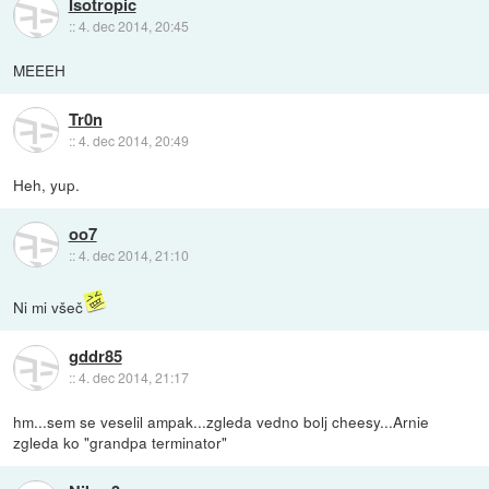
Isotropic
::
4. dec 2014, 20:45
MEEEH
Tr0n
::
4. dec 2014, 20:49
Heh, yup.
oo7
::
4. dec 2014, 21:10
Ni mi všeč
gddr85
::
4. dec 2014, 21:17
hm...sem se veselil ampak...zgleda vedno bolj cheesy...Arnie
zgleda ko "grandpa terminator"