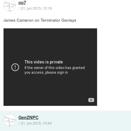
oo7
::
21. jun 2015, 10:19
James Cameron on Terminator Genisys
GenZNPC
::
21. jun 2015, 10:43