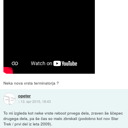
Neka nova vrsta terminatorja ?
opeter
::
13. apr 2015, 18:43
To mi izgleda kot neke vrste reboot prvega dela, zraven še ščepec
drugega dela, pa še čas so malo zbrskali (podobno kot nov Star
Trek / prvi del iz leta 2009).