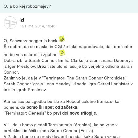
O, a bo kej robozmajev?
Izi
::
21. maj 2014, 13:46
O, Schwarzenegger is back
Še dobro, da so maske in CGI že tako napredovale, da Terminator
ne bo ves ostarel in zguban
Dobra izbira Sarah Connor. Emilia Clarke je vsem znana Daenerys
iz Iger Prestolov. Brez tiste blond lasulje bo verjetno odlična Sarah
Connor.
Zanimivo je, da je v "Terminator: The Sarah Connor Chronicles"
Sarah Connor igrala Lena Headey, ki sedaj igra Cersei Lannister v
taistih Igrah Prestolov.
Kar se tiče pa zgodbe bo šlo za Reboot celotne franšize, kar
pomeni, da
bomo šli spet od začetka.
"Terminator: Genesis" bo
.
prvi del nove trilogije
V 1. delu bomo gledali Terminatorja (Arnolda), ko se vrne v
preteklost in ščiti mlado Sarah Connor (Emilia).
V 2. delu bomo po predvidevanjih gledali kako Sarah vzgaja