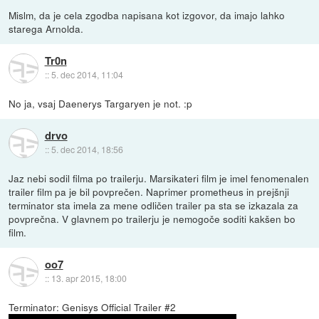
Mislm, da je cela zgodba napisana kot izgovor, da imajo lahko
starega Arnolda.
Tr0n
::
5. dec 2014, 11:04
No ja, vsaj Daenerys Targaryen je not. :p
drvo
::
5. dec 2014, 18:56
Jaz nebi sodil filma po trailerju. Marsikateri film je imel fenomenalen
trailer film pa je bil povprečen. Naprimer prometheus in prejšnji
terminator sta imela za mene odličen trailer pa sta se izkazala za
povprečna. V glavnem po trailerju je nemogoče soditi kakšen bo
film.
oo7
::
13. apr 2015, 18:00
Terminator: Genisys Official Trailer #2