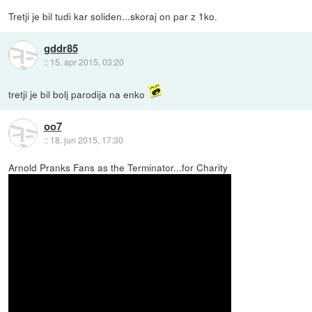
Tretji je bil tudi kar soliden...skoraj on par z 1ko.
gddr85
::
15. apr 2015, 03:20
tretji je bil bolj parodija na enko
oo7
::
18. jun 2015, 17:30
Arnold Pranks Fans as the Terminator...for Charity