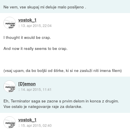
Ne vem, vse skupaj mi deluje malo posiljeno .
vostok_1
::
13. apr 2015, 22:04
I thought it would be crap.
And now it really seems to be crap.
(vsaj upam, da bo boljši od štirke, ki si ne zasluži niti imena filem)
[D]emon
::
14. apr 2015, 11:41
Eh, Terminator saga se zacne s prvim delom in konca z drugim.
Vse ostalo je nategovanje raje za dolarcke.
vostok_1
::
15. apr 2015, 02:40