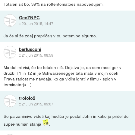
Totalen šit bo. 39% na rottentomatoes napovedujem.
GenZNPC
::
20. jun 2015, 14:47
Ja če si že zdaj prepričan v to, potem bo sigurno.
berlusconi
::
21. jun 2015, 08:59
Ma dol mi visi, če bo totalen nič. Dejstvo je, da sem rasel gor v
družbi T1 in T2 in je Schwarzenegger tata mata v mojih očeh.
Prava radost me navdaja, ko ga vidim igrati v filmu - sploh v
terminatorju ;-)
trololo2
::
21. jun 2015, 09:07
Bo pa zanimivo videti kaj hudiča je postal John in kako je prišel do
super-human stanja
.