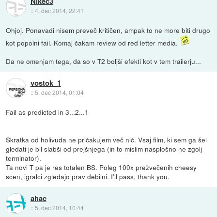
Nikec3
::
4. dec 2014, 22:41
Ohjoj. Ponavadi nisem preveč kritičen, ampak to ne more biti drugo
kot popolni fail. Komaj čakam review od red letter media.
Da ne omenjam tega, da so v T2 boljši efekti kot v tem trailerju...
vostok_1
::
5. dec 2014, 01:04
Fail as predicted in 3...2...1
Skratka od holivuda ne pričakujem več nič. Vsaj film, ki sem ga šel
gledati je bil slabši od prejšnjega (in to mislim nasplošno ne zgolj
terminator).
Ta novi T pa je res totalen BS. Poleg 100x prežvečenih cheesy
scen, igralci zgledajo prav debilni. I'll pass, thank you.
ahac
::
5. dec 2014, 10:44