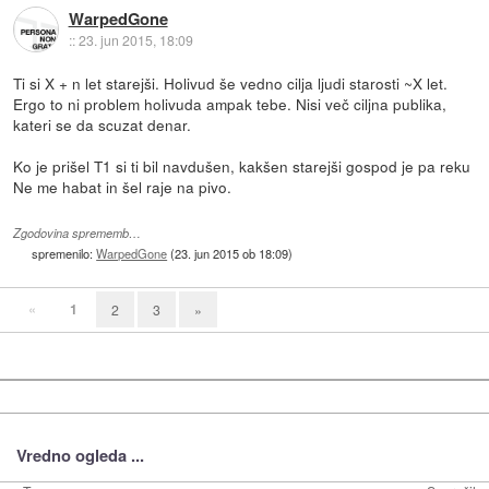
WarpedGone
::
23. jun 2015, 18:09
Ti si X + n let starejši. Holivud še vedno cilja ljudi starosti ~X let.
Ergo to ni problem holivuda ampak tebe. Nisi več ciljna publika,
kateri se da scuzat denar.
Ko je prišel T1 si ti bil navdušen, kakšen starejši gospod je pa reku
Ne me habat in šel raje na pivo.
Zgodovina sprememb…
spremenilo:
WarpedGone
(
23. jun 2015 ob 18:09
)
«
1
2
3
»
Vredno ogleda ...