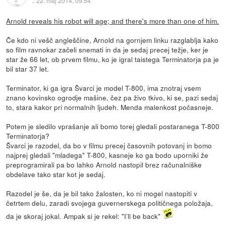
::
22. maj 2014, 09:54
Arnold reveals his robot will age; and there's more than one of him.
Če kdo ni vešč angleščine, Arnold na gornjem linku razglablja kako
so film ravnokar začeli snemati in da je sedaj precej težje, ker je
star že 66 let, ob prvem filmu, ko je igral taistega Terminatorja pa je
bil star 37 let.
Terminator, ki ga igra Švarci je model T-800, ima znotraj vsem
znano kovinsko ogrodje mašine, čez pa živo tkivo, ki se, pazi sedaj
to, stara kakor pri normalnih ljudeh. Menda malenkost počasneje.
Potem je sledilo vprašanje ali bomo torej gledali postaranega T-800
Terminatorja?
Švarci je razodel, da bo v filmu precej časovnih potovanj in bomo
najprej gledali "mladega" T-800, kasneje ko ga bodo uporniki že
preprogramirali pa bo lahko Arnold nastopil brez računalniške
obdelave tako star kot je sedaj.
Razodel je še, da je bil tako žalosten, ko ni mogel nastopiti v
četrtem delu, zaradi svojega guvernerskega političnega položaja,
da je skoraj jokal. Ampak si je rekel: "I’ll be back"