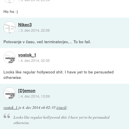
Ho ho :)
Nikec3
::
3. dec 2014, 22:06
Potovanje v času, več terminatorjev,... To bo fail.
vostok_1
::
4. dec 2014, 02:35
Looks like regular hollywood shit. I have yet to be persuaded
otherwise.
[D]emon
::
4. dec 2014, 13:09
vostok_1
je
4. dec 2014 ob 02:35
izjavil
:
Looks like regular hollywood shit. I have yet to be persuaded
otherwise.