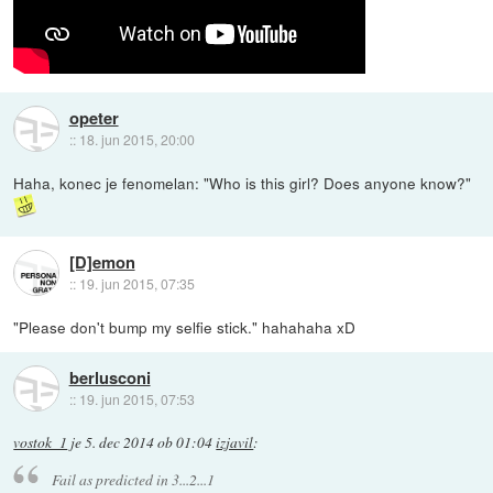
opeter
::
18. jun 2015, 20:00
Haha, konec je fenomelan: "Who is this girl? Does anyone know?"
[D]emon
::
19. jun 2015, 07:35
"Please don't bump my selfie stick." hahahaha xD
berlusconi
::
19. jun 2015, 07:53
vostok_1
je
5. dec 2014 ob 01:04
izjavil
:
Fail as predicted in 3...2...1