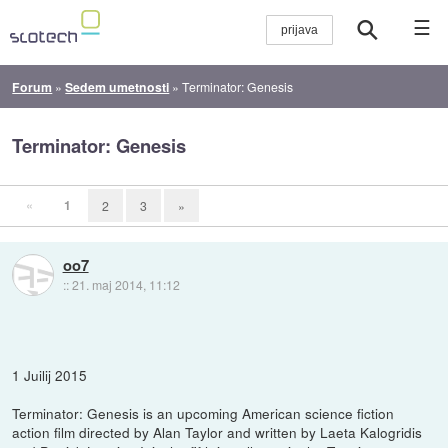
☰
Forum
»
Sedem umetnosti
»
Terminator: Genesis
Terminator: Genesis
«
1
2
3
»
oo7
::
21. maj 2014, 11:12
1 Juilij 2015
Terminator: Genesis is an upcoming American science fiction
action film directed by Alan Taylor and written by Laeta Kalogridis