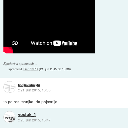
Zgodovina sprememb…
spremenil:
GenZNPC
(
21. jun 2015 ob 13:30
)
scipascapa
::
21. jun 2015, 16:36
to pa res manjka, da pojasnijo.
vostok_1
::
23. jun 2015, 15:47