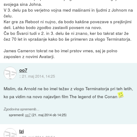
svojega sina Johna.
V 3. delu pa bo verjetno vojna med mašinami in ljudmi z Johnom na
čelu.
Ker gre za Reboot ni nujno, da bodo kakšne povezave s prejšnjimi
deli. Lahko bodo zgodbo zastavili povsem na novo.
Če bo Švarci tudi v 2. in 3. delu še ni znano, ker bo takrat star že
čez 70 let in vprašanje kako bo še primeren za vlogo Terminatorja.
James Cameron tokrat ne bo imel prstov vmes, saj je polno
zaposlen z novimi Avatarji.
oo7
::
21. maj 2014, 14:25
Mislim, da Arnold ne bo imel težav z vlogo Terminatorja pri teh letih,
ko pa vidim na novo najavljen film The legend of the Conan
Zgodovina sprememb…
spremenil:
oo7
(
21. maj 2014 ob 14:25
)
Izi