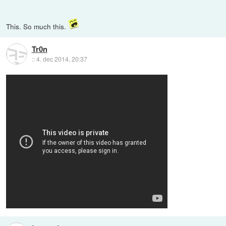
This. So much this.
Tr0n
::
4. dec 2014, 20:37