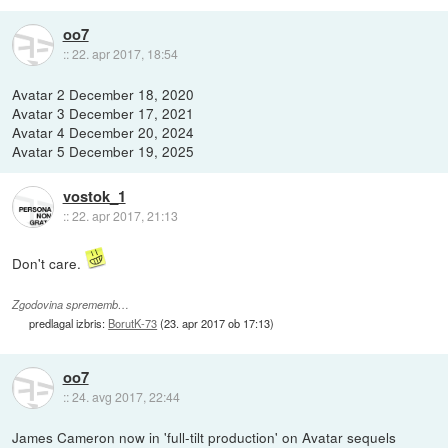
oo7
::
22. apr 2017, 18:54
Avatar 2 December 18, 2020
Avatar 3 December 17, 2021
Avatar 4 December 20, 2024
Avatar 5 December 19, 2025
vostok_1
::
22. apr 2017, 21:13
Don't care.
Zgodovina sprememb…
predlagal izbris:
BorutK-73
(
23. apr 2017 ob 17:13
)
oo7
::
24. avg 2017, 22:44
James Cameron now in 'full-tilt production' on Avatar sequels