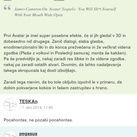
James Cameron On 'Avatar' Sequels: 'You Will Sh*t Yourself
With Your Mouth Wide Open
Prvi Avatar je imel super posebne efekte, če si jih gledal v 3D in
dobesedno
drugega. Zanič dialogi, slaba glasba,
nič
enodimenzionalni liki in do konca prežvečena in že večkrat videna
zgodba (Pleše z volkovi in Poslednji samuraj; morda še kakšen).
Pa še predvidljiv je, nekaj zaradi res šibke in že videne zgodbe,
nekaj pa zaradi ostalih stvari. Dvomim, da lahko nadaljevanja
takega skropucala kaj dosti izboljšajo.
Zaradi tega menim, da bo tole obljubo izpolnil le v primeru, da
dobim pokvarjene kokice in fašem zastrupitev s hrano.
TESKAn
::
1. dec 2014, 11:40
Pocahontas, ne pozabi pocahontas.
pegasus