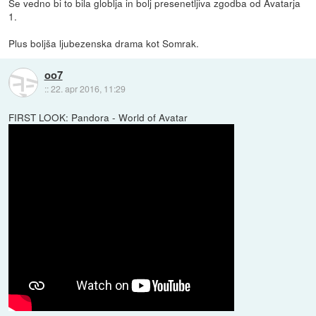
Še vedno bi to bila globlja in bolj presenetljiva zgodba od Avatarja
1.
Plus boljša ljubezenska drama kot Somrak.
oo7
::
22. apr 2016, 11:29
FIRST LOOK: Pandora - World of Avatar