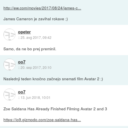
http://ew.com/movies/2017/08/24/james-c...
James Cameron je zavihal rokave ;)
opeter
::
25. avg 2017, 09:42
Samo, da ne bo prej preminil.
oo7
::
20. sep 2017, 20:10
Naslednji teden knočno začnejo snemati film Avatar 2 ;)
oo7
::
13. jun 2018, 10:01
Zoe Saldana Has Already Finished Filming Avatar 2 and 3
https://io9.gizmodo.com/zoe-saldana-has...