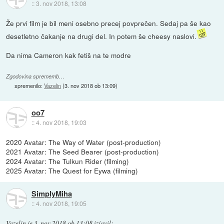
::
3. nov 2018, 13:08
Že prvi film je bil meni osebno precej povprečen. Sedaj pa še kao
desetletno čakanje na drugi del. In potem še cheesy naslovi.
Da nima Cameron kak fetiš na te modre
Zgodovina sprememb…
spremenilo:
Vazelin
(
3. nov 2018 ob 13:09
)
oo7
::
4. nov 2018, 19:03
2020 Avatar: The Way of Water (post-production)
2021 Avatar: The Seed Bearer (post-production)
2024 Avatar: The Tulkun Rider (filming)
2025 Avatar: The Quest for Eywa (filming)
SimplyMiha
::
4. nov 2018, 19:05
Vazelin
je
3. nov 2018 ob 13:08
izjavil
: