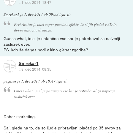
::
1. dec 2014, 18:47
Smrekar1
je
1. dec 2014 ob 09:53
izjavil
:
Prvi Avatar je imel super posebne efekte, če si jih gledal v 3D in
dobesedno
nič
drugega.
Guess what, imel je natančno vse kar je potreboval za največji
zaslužek ever.
PS. kdo še danes hodi v kino
zgodbe?
gledat
Smrekar1
::
8. dec 2014, 08:35
pegasus
je
1. dec 2014 ob 18:47
izjavil
:
Guess what, imel je natančno vse kar je potreboval za največji
zaslužek ever.
Dober marketing.
Saj, glede na to, da so ljudje pripravljeni plačati po 35 evrov za