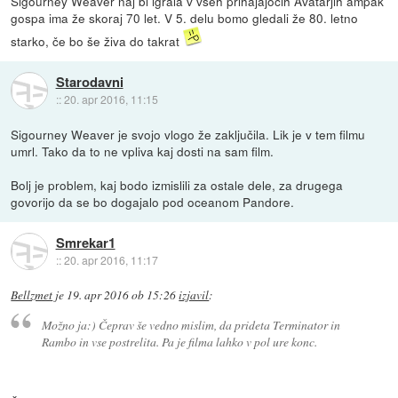
Sigourney Weaver naj bi igrala v vseh prihajajočih Avatarjih ampak
gospa ima že skoraj 70 let. V 5. delu bomo gledali že 80. letno
starko, če bo še živa do takrat
Starodavni
::
20. apr 2016, 11:15
Sigourney Weaver je svojo vlogo že zaključila. Lik je v tem filmu
umrl. Tako da to ne vpliva kaj dosti na sam film.
Bolj je problem, kaj bodo izmislili za ostale dele, za drugega
govorijo da se bo dogajalo pod oceanom Pandore.
Smrekar1
::
20. apr 2016, 11:17
Bellzmet
je
19. apr 2016 ob 15:26
izjavil
:
Možno ja:) Čeprav še vedno mislim, da prideta Terminator in
Rambo in vse postrelita. Pa je filma lahko v pol ure konc.