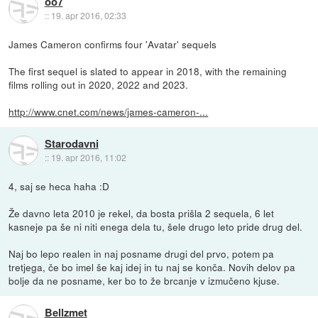
oo7
::
19. apr 2016, 02:33
James Cameron confirms four 'Avatar' sequels
The first sequel is slated to appear in 2018, with the remaining
films rolling out in 2020, 2022 and 2023.
http://www.cnet.com/news/james-cameron-...
Starodavni
::
19. apr 2016, 11:02
4, saj se heca haha :D
Že davno leta 2010 je rekel, da bosta prišla 2 sequela, 6 let
kasneje pa še ni niti enega dela tu, šele drugo leto pride drug del.
Naj bo lepo realen in naj posname drugi del prvo, potem pa
tretjega, če bo imel še kaj idej in tu naj se konča. Novih delov pa
bolje da ne posname, ker bo to že brcanje v izmučeno kjuse.
Bellzmet