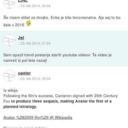
::
23. feb 2014, 00:04
Še nisem slišal za dvojko. Enka je bila fenomenalna. Aja sej to bo
šele v 2016
Jst
::
23. feb 2014, 01:54
Sem opazil trend postanja starih youtube videov: Ta video je
namreč iz pol leta nazaj!
opeter
::
23. feb 2014, 09:34
Iz wikija:
Following the film's success, Cameron signed with 20th Century
Fox
to produce three sequels, making Avatar the first of a
planned tetralogy.
Avatar %282009 film%29 @ Wikipedia
Sicer pa je pravi vir tole: