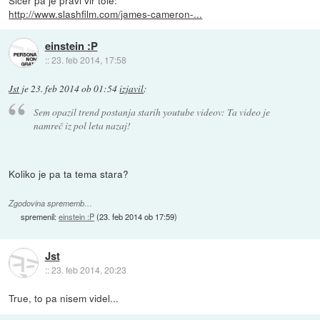
http://www.slashfilm.com/james-cameron-...
einstein :P
::
23. feb 2014, 17:58
Jst
je
23. feb 2014 ob 01:54
izjavil
:
Sem opazil trend postanja starih youtube videov: Ta video je
namreč iz pol leta nazaj!
Koliko je pa ta tema stara?
Zgodovina sprememb…
spremenil:
einstein :P
(
23. feb 2014 ob 17:59
)
Jst
::
23. feb 2014, 20:23
True, to pa nisem videl...