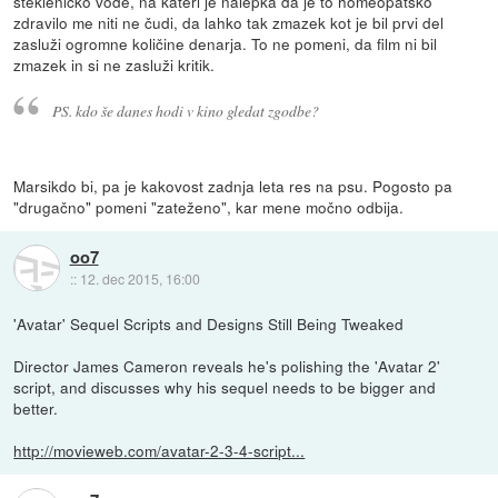
stekleničko vode, na kateri je nalepka da je to homeopatsko
zdravilo me niti ne čudi, da lahko tak zmazek kot je bil prvi del
zasluži ogromne količine denarja. To ne pomeni, da film ni bil
zmazek in si ne zasluži kritik.
PS. kdo še danes hodi v kino
gledat
zgodbe?
Marsikdo bi, pa je kakovost zadnja leta res na psu. Pogosto pa
"drugačno" pomeni "zateženo", kar mene močno odbija.
oo7
::
12. dec 2015, 16:00
'Avatar' Sequel Scripts and Designs Still Being Tweaked
Director James Cameron reveals he's polishing the 'Avatar 2'
script, and discusses why his sequel needs to be bigger and
better.
http://movieweb.com/avatar-2-3-4-script...