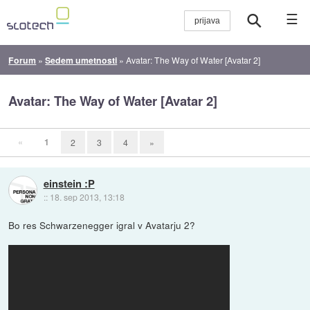
☰
Forum
»
Sedem umetnosti
»
Avatar: The Way of Water [Avatar 2]
Avatar: The Way of Water [Avatar 2]
«
1
2
3
4
»
einstein :P
::
18. sep 2013, 13:18
Bo res Schwarzenegger igral v Avatarju 2?