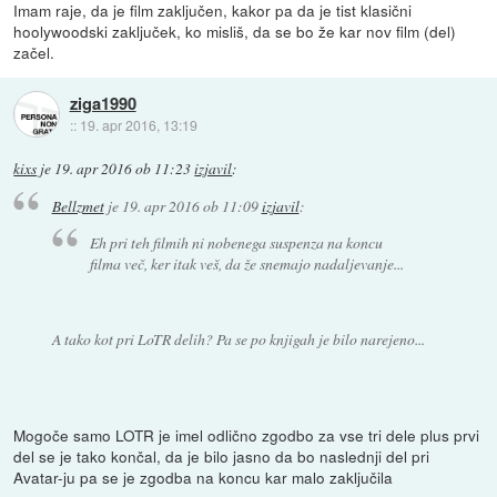
Imam raje, da je film zaključen, kakor pa da je tist klasični
hoolywoodski zaključek, ko misliš, da se bo že kar nov film (del)
začel.
ziga1990
::
19. apr 2016, 13:19
kixs
je
19. apr 2016 ob 11:23
izjavil
:
Bellzmet
je
19. apr 2016 ob 11:09
izjavil
:
Eh pri teh filmih ni nobenega suspenza na koncu
filma več, ker itak veš, da že snemajo nadaljevanje...
A tako kot pri LoTR delih? Pa se po knjigah je bilo narejeno...
Mogoče samo LOTR je imel odlično zgodbo za vse tri dele plus prvi
del se je tako končal, da je bilo jasno da bo naslednji del pri
Avatar-ju pa se je zgodba na koncu kar malo zaključila