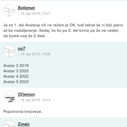
Bellzmet
::
19. apr 2016, 13:27
Ja za 1. del Avatarja nič ne rečem je OK, tudi takrat še ni bilo jasno
ali bo nadaljevanje. Sedaj, ko bo pa 2. del bomo pa že vsi vedeli,
da bosta vsaj še 2 dela.
oo7
::
19. apr 2016, 14:06
Avatar 2 2018
Avatar 3 2020
Avatar 4 2022
Avatar 5 2023
[D]emon
::
19. apr 2016, 14:14
Popolnoma brezveze.
Zmajc