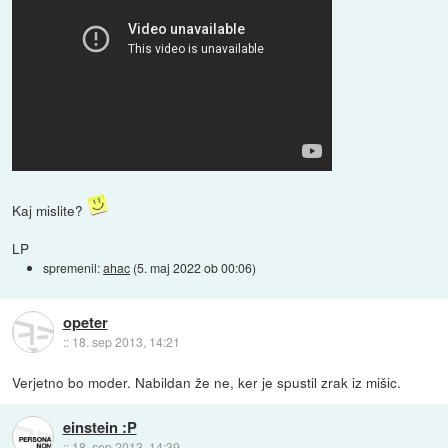
Kaj mislite?
LP
spremenil:
ahac
(
5. maj 2022 ob 00:06
)
opeter
::
18. sep 2013, 14:21
Verjetno bo moder. Nabildan že ne, ker je spustil zrak iz mišic.
einstein :P
::
18. sep 2013, 14:39