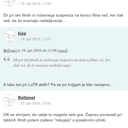
::
19. apr 2016, 11:09
Eh pri teh filmih ni nobenega suspenza na koncu filma več, ker itak
veš, da že snemajo nadaljevanje...
kixs
::
19. apr 2016, 11:23
Bellzmet
je
19. apr 2016 ob 11:09
izjavil
:
Eh pri teh filmih ni nobenega suspenza na koncu filma več, ker
itak veš, da že snemajo nadaljevanje...
A tako kot pri LoTR delih? Pa se po knjigah je bilo narejeno...
Bellzmet
::
19. apr 2016, 12:45
OK se strinjam, da nekje to mogoče celo gre. Čeprav ponavadi pri
takšnih filmih potem zadevo "rešujejo" s posebnimi učinki.