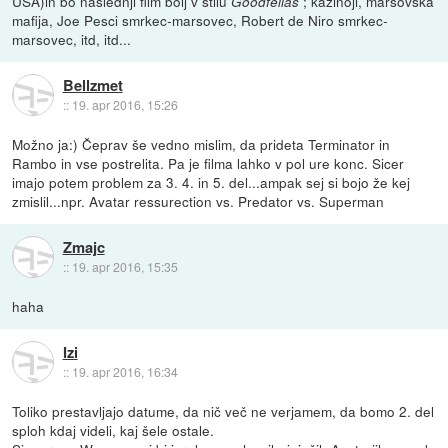
USA)in bo naslednji film bolj v stilu
; kazinoji, marsovska
Goodfellas
mafija, Joe Pesci smrkec-marsovec, Robert de Niro smrkec-
marsovec, itd, itd...
Bellzmet
::
19. apr 2016, 15:26
Možno ja:) Čeprav še vedno mislim, da prideta Terminator in
Rambo in vse postrelita. Pa je filma lahko v pol ure konc. Sicer
imajo potem problem za 3. 4. in 5. del...ampak sej si bojo že kej
zmislil...npr. Avatar ressurection vs. Predator vs. Superman
Zmajc
::
19. apr 2016, 15:35
haha
Izi
::
19. apr 2016, 16:34
Toliko prestavljajo datume, da nič več ne verjamem, da bomo 2. del
sploh kdaj videli, kaj šele ostale.