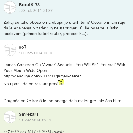
BorutK-73
::
23. feb 2014, 21:37
Zakaj se tako obešate na obujanje starih tem? Osebno imam raje
da je ena tema o zadevi in ne naprimer 10, še posebej z istim
naslovom (primer: kateri router, prenosnik...).
oo7
::
30. nov 2014, 03:13
James Cameron On 'Avatar' Sequels: 'You Will Sh*t Yourself With
Your Mouth Wide Open
http://deadline.com/2014/11/james-camer...
No upam, da bo res kar pravi
Drugače pa že kar 5 let od prvega dela mater gre tale čas hitro.
Smrekar1
::
1. dec 2014, 09:53
oo7
je
30. nov 2014 ob 03:13
izjavil
: