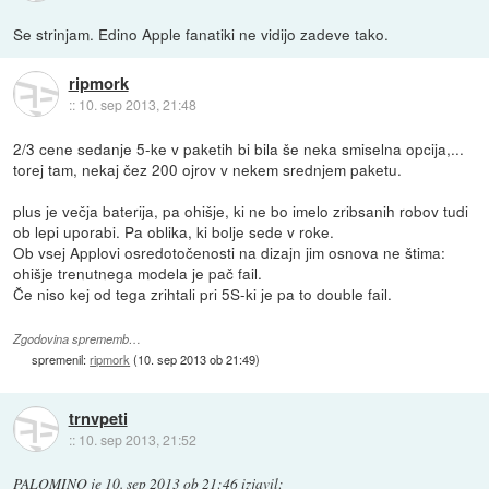
Se strinjam. Edino Apple fanatiki ne vidijo zadeve tako.
ripmork
::
10. sep 2013, 21:48
2/3 cene sedanje 5-ke v paketih bi bila še neka smiselna opcija,...
torej tam, nekaj čez 200 ojrov v nekem srednjem paketu.
plus je večja baterija, pa ohišje, ki ne bo imelo zribsanih robov tudi
ob lepi uporabi. Pa oblika, ki bolje sede v roke.
Ob vsej Applovi osredotočenosti na dizajn jim osnova ne štima:
ohišje trenutnega modela je pač fail.
Če niso kej od tega zrihtali pri 5S-ki je pa to double fail.
Zgodovina sprememb…
spremenil:
ripmork
(
10. sep 2013 ob 21:49
)
trnvpeti
::
10. sep 2013, 21:52
PALOMINO
je
10. sep 2013 ob 21:46
izjavil
: