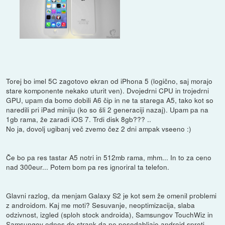
Torej bo imel 5C zagotovo ekran od iPhona 5 (logično, saj morajo
stare komponente nekako uturit ven). Dvojedrni CPU in trojedrni
GPU, upam da bomo dobili A6 čip in ne ta starega A5, tako kot so
naredili pri iPad miniju (ko so šli 2 generaciji nazaj). Upam pa na
1gb rama, že zaradi iOS 7. Trdi disk 8gb??? ..
No ja, dovolj ugibanj več zvemo čez 2 dni ampak vseeno :)
Če bo pa res tastar A5 notri in 512mb rama, mhm... In to za ceno
nad 300eur... Potem bom pa res ignoriral ta telefon.
Glavni razlog, da menjam Galaxy S2 je kot sem že omenil problemi
z androidom. Kaj me moti? Sesuvanje, neoptimizacija, slaba
odzivnost, izgled (sploh stock androida), Samsungov TouchWiz in
Samsungov odnos do strank da ne posodabljajo android sproti