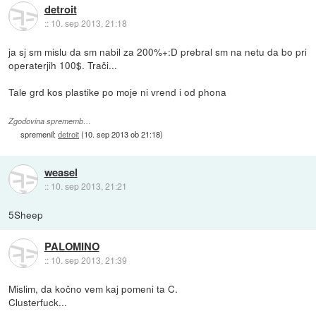
detroit
::
10. sep 2013, 21:18
ja sj sm mislu da sm nabil za 200%+:D prebral sm na netu da bo pri
operaterjih 100$. Trači...
Tale grd kos plastike po moje ni vrend i od phona
Zgodovina sprememb…
spremenil:
detroit
(
10. sep 2013 ob 21:18
)
weasel
::
10. sep 2013, 21:21
5Sheep
PALOMINO
::
10. sep 2013, 21:39
Mislim, da kočno vem kaj pomeni ta C.
Clusterfuck...