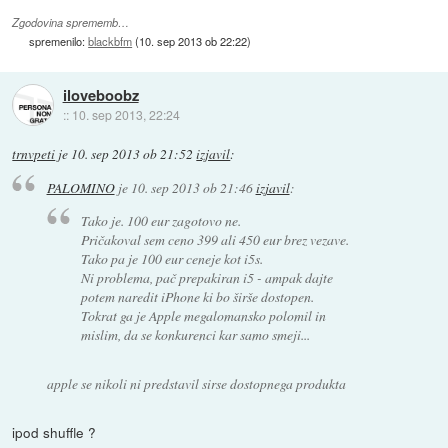
Zgodovina sprememb…
spremenilo:
blackbfm
(
10. sep 2013 ob 22:22
)
iloveboobz
::
10. sep 2013, 22:24
trnvpeti
je
10. sep 2013 ob 21:52
izjavil
:
PALOMINO
je
10. sep 2013 ob 21:46
izjavil
:
Tako je. 100 eur zagotovo ne.
Pričakoval sem ceno 399 ali 450 eur brez vezave.
Tako pa je 100 eur ceneje kot i5s.
Ni problema, pač prepakiran i5 - ampak dajte
potem naredit iPhone ki bo širše dostopen.
Tokrat ga je Apple megalomansko polomil in
mislim, da se konkurenci kar samo smeji...
apple se nikoli ni predstavil sirse dostopnega produkta
ipod shuffle ?