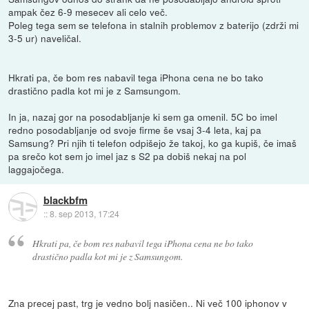
ampak čez 6-9 mesecev ali celo več.
Poleg tega sem se telefona in stalnih problemov z baterijo (zdrži mi
3-5 ur) naveličal.
Hkrati pa, če bom res nabavil tega iPhona cena ne bo tako
drastično padla kot mi je z Samsungom.
In ja, nazaj gor na posodabljanje ki sem ga omenil. 5C bo imel
redno posodabljanje od svoje firme še vsaj 3-4 leta, kaj pa
Samsung? Pri njih ti telefon odpišejo že takoj, ko ga kupiš, če imaš
pa srečo kot sem jo imel jaz s S2 pa dobiš nekaj na pol
laggajočega.
blackbfm
::
8. sep 2013, 17:24
Hkrati pa, če bom res nabavil tega iPhona cena ne bo tako
drastično padla kot mi je z Samsungom.
Zna precej past, trg je vedno bolj nasičen.. Ni več 100 iphonov v