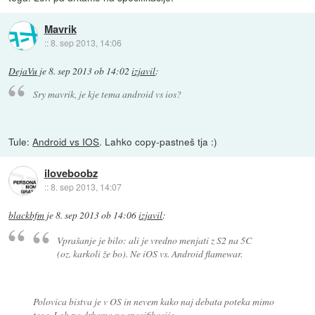
Mavrik
::
8. sep 2013, 14:06
DejaVu
je
8. sep 2013 ob 14:02
izjavil
:
Sry mavrik, je kje tema android vs ios?
Tule:
Android vs IOS
. Lahko copy-pastneš tja :)
iloveboobz
::
8. sep 2013, 14:07
blackbfm
je
8. sep 2013 ob 14:06
izjavil
:
Vprašanje je bilo: ali je vredno menjati z S2 na 5C
(oz. karkoli že bo). Ne iOS vs. Android flamewar.
Polovica bistva je v OS in nevem kako naj debata poteka mimo
tega. Loh pa drkamo na specifikacije.