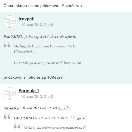
Česa takega nisem pričakoval. Razočaran.
trnvpeti
::
10. sep 2013, 21:40
PALOMINO
je
10. sep 2013 ob 21:39
izjavil
:
Mislim, da kočno vem kaj pomeni ta C.
Clusterfuck...
Česa takega nisem pričakoval. Razočaran.
pricakoval si iphone za 100eur?
Formula 1
::
10. sep 2013, 21:42
trnvpeti
je
10. sep 2013 ob 21:40
izjavil
:
PALOMINO
je
10. sep 2013 ob 21:39
izjavil
:
Mislim, da kočno vem kaj pomeni ta C.