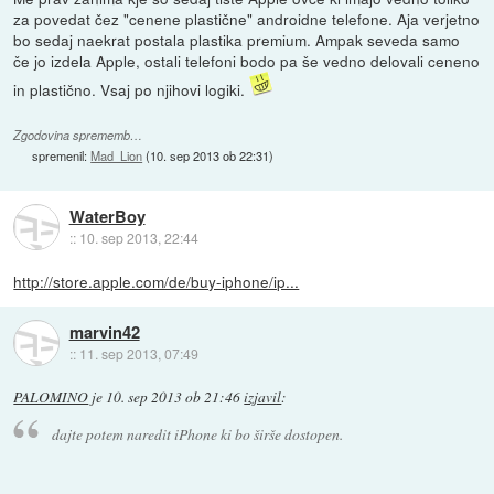
za povedat čez "cenene plastične" androidne telefone. Aja verjetno
bo sedaj naekrat postala plastika premium. Ampak seveda samo
če jo izdela Apple, ostali telefoni bodo pa še vedno delovali ceneno
in plastično. Vsaj po njihovi logiki.
Zgodovina sprememb…
spremenil:
Mad_Lion
(
10. sep 2013 ob 22:31
)
WaterBoy
::
10. sep 2013, 22:44
http://store.apple.com/de/buy-iphone/ip...
marvin42
::
11. sep 2013, 07:49
PALOMINO
je
10. sep 2013 ob 21:46
izjavil
:
dajte potem naredit iPhone ki bo širše dostopen.