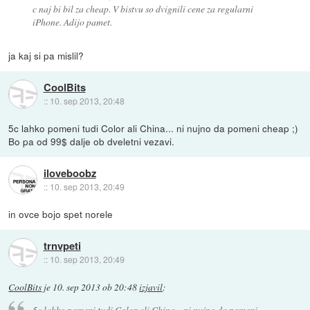
c naj bi bil za cheap. V bistvu so dvignili cene za regularni
iPhone. Adijo pamet.
ja kaj si pa mislil?
CoolBits
::
10. sep 2013, 20:48
5c lahko pomeni tudi Color ali China... ni nujno da pomeni cheap ;)
Bo pa od 99$ dalje ob dveletni vezavi.
iloveboobz
::
10. sep 2013, 20:49
in ovce bojo spet norele
trnvpeti
::
10. sep 2013, 20:49
CoolBits
je
10. sep 2013 ob 20:48
izjavil
:
5c lahko pomeni tudi Color ali China... ni nujno da pomeni