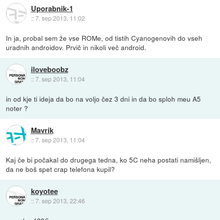
Uporabnik-1
::
7. sep 2013, 11:02
In ja, probal sem že vse ROMe, od tistih Cyanogenovih do vseh
uradnih androidov. Prvič in nikoli več android.
iloveboobz
::
7. sep 2013, 11:04
in od kje ti ideja da bo na voljo čez 3 dni in da bo sploh meu A5
noter ?
Mavrik
::
7. sep 2013, 11:04
Kaj če bi počakal do drugega tedna, ko 5C neha postati namišljen,
da ne boš spet crap telefona kupil?
koyotee
::
7. sep 2013, 22:46