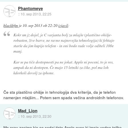
Phantomeye
::
10. sep 2013, 22:25
blackbfm
je
10. sep 2013 ob 22:20
izjavil
:
Kokr sm jz dojel, je C varjanta bolj za mlajše (plastično ohišje-
robusten, žive barve, ne ravno najnovejša tehnologija) ki fehtajo
starše da jim kupijo telefon - in oni bodo rade volje odšteli 100e
manj.
Kar se pa tiče dostopnosti pa ne jokat. Apple ni poceni, to je res,
ampak da ni dostopen. Če majo 15 letniki za čike, pol ma loh
kdorkoli dovolj za iphone.
Če sta plastično ohišje in tehnologija dva kriterija, da je telefon
namenjen mlajšim... Potem sem spada večina androidnih telefonov.
Mad_Lion
::
10. sep 2013, 22:30
Me prav zanima kje so sedaj tiste Apple ovce ki imajo vedno toliko