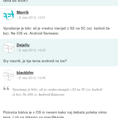
cena bo 400€+
Mavrik
::
8. sep 2013, 14:01
Vprašanje je bilo: ali je vredno menjati z S2 na 5C (oz. karkoli že
bo). Ne iOS vs. Android flamewar.
DejaVu
::
8. sep 2013, 14:02
Sry mavrik, je kje tema android vs ios?
blackbfm
::
8. sep 2013, 14:06
Vprašanje je bilo: ali je vredno menjati z S2 na 5C (oz. karkoli
že bo). Ne iOS vs. Android flamewar.
Polovica bistva je v OS in nevem kako naj debata poteka mimo
tega. Loh pa drkamo na specifikacije.