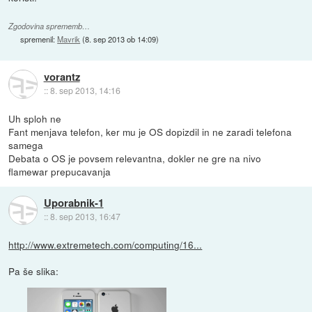
Zgodovina sprememb…
spremenil:
Mavrik
(
8. sep 2013 ob 14:09
)
vorantz
::
8. sep 2013, 14:16
Uh sploh ne
Fant menjava telefon, ker mu je OS dopizdil in ne zaradi telefona
samega
Debata o OS je povsem relevantna, dokler ne gre na nivo
flamewar prepucavanja
Uporabnik-1
::
8. sep 2013, 16:47
http://www.extremetech.com/computing/16...
Pa še slika: