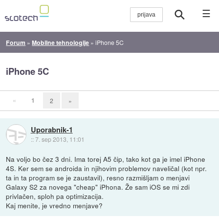
☰
Forum
»
Mobilne tehnologije
»
iPhone 5C
iPhone 5C
«
1
2
»
Uporabnik-1
::
7. sep 2013, 11:01
Na voljo bo čez 3 dni. Ima torej A5 čip, tako kot ga je imel iPhone
4S. Ker sem se androida in njihovim problemov naveličal (kot npr.
ta in ta program se je zaustavil), resno razmišljam o menjavi
Galaxy S2 za novega "cheap" iPhona. Že sam iOS se mi zdi
privlačen, sploh pa optimizacija.
Kaj menite, je vredno menjave?