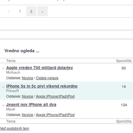
«
1
2
»
Vredno ogleda ...
Tema
Sporočila
»
Apple vreden 700 milijard dolarjev
60
McHusch
Oddelek:
Novice
/
Ostale najave
»
iPhone 5s in 5c prvi vikend rekordno
14
PrimozR
Oddelek:
Novice
/
Apple iPhone/iPad/iPod
»
Jeseni nov iPhone ali dva
134
Mandi
Oddelek:
Novice
/
Apple iPhone/iPad/iPod
Tema
Sporočila
Več podobnih tem