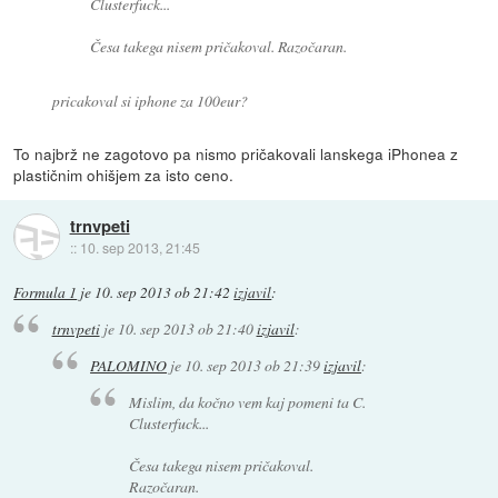
Clusterfuck...
Česa takega nisem pričakoval. Razočaran.
pricakoval si iphone za 100eur?
To najbrž ne zagotovo pa nismo pričakovali lanskega iPhonea z
plastičnim ohišjem za isto ceno.
trnvpeti
::
10. sep 2013, 21:45
Formula 1
je
10. sep 2013 ob 21:42
izjavil
:
trnvpeti
je
10. sep 2013 ob 21:40
izjavil
:
PALOMINO
je
10. sep 2013 ob 21:39
izjavil
:
Mislim, da kočno vem kaj pomeni ta C.
Clusterfuck...
Česa takega nisem pričakoval.
Razočaran.