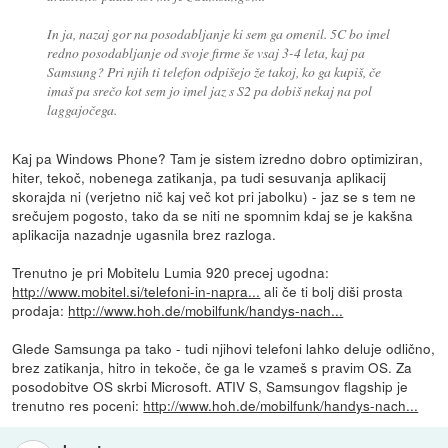
In ja, nazaj gor na posodabljanje ki sem ga omenil. 5C bo imel
redno posodabljanje od svoje firme še vsaj 3-4 leta, kaj pa
Samsung? Pri njih ti telefon odpišejo že takoj, ko ga kupiš, če
imaš pa srečo kot sem jo imel jaz s S2 pa dobiš nekaj na pol
laggajočega.
Kaj pa Windows Phone? Tam je sistem izredno dobro optimiziran,
hiter, tekoč, nobenega zatikanja, pa tudi sesuvanja aplikacij
skorajda ni (verjetno nič kaj več kot pri jabolku) - jaz se s tem ne
srečujem pogosto, tako da se niti ne spomnim kdaj se je kakšna
aplikacija nazadnje ugasnila brez razloga.
Trenutno je pri Mobitelu Lumia 920 precej ugodna:
http://www.mobitel.si/telefoni-in-napra...
ali če ti bolj diši prosta
prodaja:
http://www.hoh.de/mobilfunk/handys-nach...
Glede Samsunga pa tako - tudi njihovi telefoni lahko deluje odlično,
brez zatikanja, hitro in tekoče, če ga le vzameš s pravim OS. Za
posodobitve OS skrbi Microsoft. ATIV S, Samsungov flagship je
trenutno res poceni:
http://www.hoh.de/mobilfunk/handys-nach...