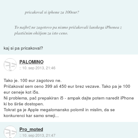
pricakoval si iphone za 100eur?
To najbrž ne zagotovo pa nismo pričakovali lanskega iPhonea z
plastičnim ohišjem za isto ceno.
kaj si pa pricakoval?
PALOMINO
::
10. sep 2013, 21:46
Tako je. 100 eur zagotovo ne.
Pričakoval sem ceno 399 ali 450 eur brez vezave. Tako pa je 100
eur ceneje kot i5s.
Ni problema, pač prepakiran i5 - ampak dajte potem naredit iPhone
ki bo širše dostopen.
Tokrat ga je Apple megalomansko polomil in mislim, da se
konkurenci kar samo smeji...
Pro_moted
::
10. sep 2013, 21:47