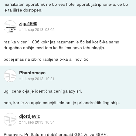
marsikateri uporabnik ne bo več hotel uporabljati iphone-a, če bo
le ta širše dostopen.
ziga1990
::
11. sep 2013, 08:02
razlika v ceni 100€ kokr jaz razumem je 5c isti kot 5-ka samo
drugačno ohišje med tem ko 5s ima novo tehnologijo.
potlej imaš na izbiro rabljena 5-ka ali novi 5c
Phantomeye
::
11. sep 2013, 10:21
ugl. cena c-ja je identična ceni galaxy s4.
heh, kar je za apple cenejši telefon, je pri androidih flag ship.
djordjevic
::
11. sep 2013, 10:34
Popravek. Pri Saturnu dobiš prepaid GS4 že za 499 €.