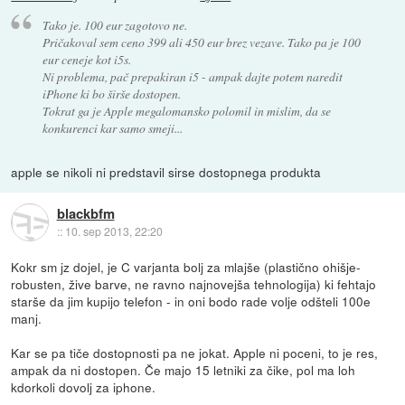
Tako je. 100 eur zagotovo ne.
Pričakoval sem ceno 399 ali 450 eur brez vezave. Tako pa je 100
eur ceneje kot i5s.
Ni problema, pač prepakiran i5 - ampak dajte potem naredit
iPhone ki bo širše dostopen.
Tokrat ga je Apple megalomansko polomil in mislim, da se
konkurenci kar samo smeji...
apple se nikoli ni predstavil sirse dostopnega produkta
blackbfm
::
10. sep 2013, 22:20
Kokr sm jz dojel, je C varjanta bolj za mlajše (plastično ohišje-
robusten, žive barve, ne ravno najnovejša tehnologija) ki fehtajo
starše da jim kupijo telefon - in oni bodo rade volje odšteli 100e
manj.
Kar se pa tiče dostopnosti pa ne jokat. Apple ni poceni, to je res,
ampak da ni dostopen. Če majo 15 letniki za čike, pol ma loh
kdorkoli dovolj za iphone.