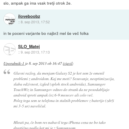
slo, ampak ga ima vsak tretji otrok že.
iloveboobz
::
8. sep 2013, 17:52
in te poceni varjante bo najbrž mel še več folka
SLO_Matej
::
9. sep 2013, 17:13
Uporabnik-1
je
8. sep 2013 ob 16:47
izjavil
:
Glavni razlog, da menjam Galaxy S2 je kot sem že omenil
problemi z androidom. Kaj me moti? Sesuvanje, neoptimizacija,
slaba odzivnost, izgled (sploh stock androida), Samsungov
TouchWiz in Samsungov odnos do strank da ne posodabljajo
android sproti ampak čez 6-9 mesecev ali celo več.
Poleg tega sem se telefona in stalnih problemov z baterijo (zdrži
mi 3-5 ur) naveličal.
Hkrati pa, če bom res nabavil tega iPhona cena ne bo tako
drastično padla kot mi je z Samsungom.