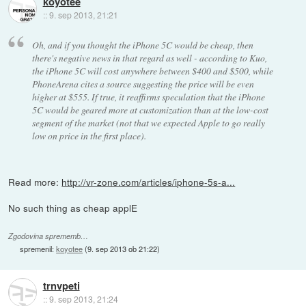
koyotee
::
9. sep 2013, 21:21
Oh, and if you thought the iPhone 5C would be cheap, then
there's negative news in that regard as well - according to Kuo,
the iPhone 5C will cost anywhere between $400 and $500, while
PhoneArena cites a source suggesting the price will be even
higher at $555. If true, it reaffirms speculation that the iPhone
5C would be geared more at customization than at the low-cost
segment of the market (not that we expected Apple to go really
low on price in the first place).
Read more:
http://vr-zone.com/articles/iphone-5s-a...
No such thing as cheap applE
Zgodovina sprememb…
spremenil:
koyotee
(
9. sep 2013 ob 21:22
)
trnvpeti
::
9. sep 2013, 21:24