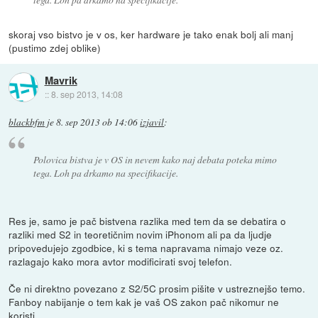
skoraj vso bistvo je v os, ker hardware je tako enak bolj ali manj
(pustimo zdej oblike)
Mavrik
::
8. sep 2013, 14:08
blackbfm
je
8. sep 2013 ob 14:06
izjavil
:
Polovica bistva je v OS in nevem kako naj debata poteka mimo
tega. Loh pa drkamo na specifikacije.
Res je, samo je pač bistvena razlika med tem da se debatira o
razliki med S2 in teoretičnim novim iPhonom ali pa da ljudje
pripovedujejo zgodbice, ki s tema napravama nimajo veze oz.
razlagajo kako mora avtor modificirati svoj telefon.
Če ni direktno povezano z S2/5C prosim pišite v ustreznejšo temo.
Fanboy nabijanje o tem kak je vaš OS zakon pač nikomur ne
koristi.