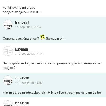
kot bi rekli juzni bratje
sanjala svinja o kukuruzu
francek1
::
9. sep 2013, 21:24
Cenena plastična stvar?
Sarcasm off...
Skyman
::
10. sep 2013, 14:34
Se mogoče že kaj vec ve kdaj ce bo prenos apple konference? ter
kdaj bo?
ziga1990
::
10. sep 2013, 14:37
mislim da bo predstavitev ob 19-ih za live stream pa ne vem če bo
ziga1990