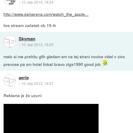
::
10. sep 2013, 18:24
http://www.gsmarena.com/watch_the_apple...
live stream začetek ob 19-ih
Skyman
::
10. sep 2013, 18:25
malo si me prehitu glih gledam sm na tej strani novice videl v zivo
prenose pa sm hotel linkat bravo ziga1990 good job
aerie
::
10. sep 2013, 18:57
Reklama je že uzuni: