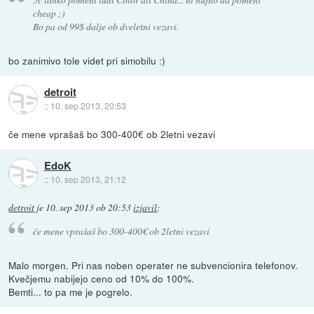
cheap ;)
Bo pa od 99$ dalje ob dveletni vezavi.
bo zanimivo tole videt pri simobilu :)
detroit
::
10. sep 2013, 20:53
če mene vprašaš bo 300-400€ ob 2letni vezavi
EdoK
::
10. sep 2013, 21:12
detroit
je
10. sep 2013 ob 20:53
izjavil
:
če mene vprašaš bo 300-400€ ob 2letni vezavi
Malo morgen. Pri nas noben operater ne subvencionira telefonov.
Kvečjemu nabijejo ceno od 10% do 100%.
Bemti... to pa me je pogrelo.