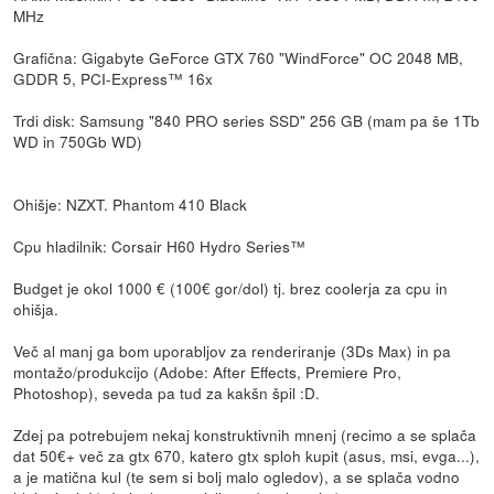
MHz
Grafična: Gigabyte GeForce GTX 760 "WindForce" OC 2048 MB,
GDDR 5, PCI-Express™ 16x
Trdi disk: Samsung "840 PRO series SSD" 256 GB (mam pa še 1Tb
WD in 750Gb WD)
Ohišje: NZXT. Phantom 410 Black
Cpu hladilnik: Corsair H60 Hydro Series™
Budget je okol 1000 € (100€ gor/dol) tj. brez coolerja za cpu in
ohišja.
Več al manj ga bom uporabljov za renderiranje (3Ds Max) in pa
montažo/produkcijo (Adobe: After Effects, Premiere Pro,
Photoshop), seveda pa tud za kakšn špil :D.
Zdej pa potrebujem nekaj konstruktivnih mnenj (recimo a se splača
dat 50€+ več za gtx 670, katero gtx sploh kupit (asus, msi, evga...),
a je matična kul (te sem si bolj malo ogledov), a se splača vodno