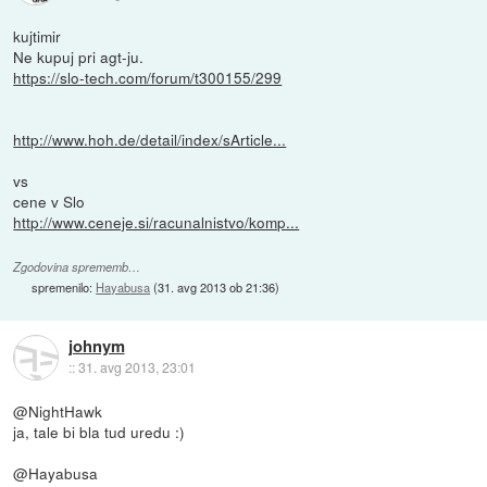
kujtimir
Ne kupuj pri agt-ju.
https://slo-tech.com/forum/t300155/299
http://www.hoh.de/detail/index/sArticle...
vs
cene v Slo
http://www.ceneje.si/racunalnistvo/komp...
Zgodovina sprememb…
spremenilo:
Hayabusa
(
31. avg 2013 ob 21:36
)
johnym
::
31. avg 2013, 23:01
@NightHawk
ja, tale bi bla tud uredu :)
@Hayabusa