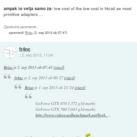
low cost of the low cost in hkrati se most
ampak to velja samo za:
primitive adapters ...
Zgodovina sprememb…
spremenil:
Brias
(
2. sep 2013 ob 07:47
)
fr4nc
::
2. sep 2013, 11:04
Brias
je
2. sep 2013 ob 07:43
izjavil
:
fr4nc
je
2. sep 2013 ob 00:27
izjavil
:
Brias
je
1. sep 2013 ob 21:24
izjavil
:
GeForce GTX 670 5,372 g3d marks
GeForce GTX 760 5,043 g3d marks
http://www.videocardbenchmark.net/high_
...