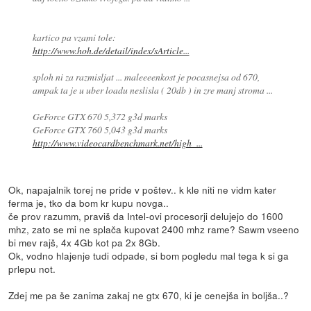
kartico pa vzami tole:
http://www.hoh.de/detail/index/sArticle...
sploh ni za razmisljat ... maleeeenkost je pocasnejsa od 670,
ampak ta je u uber loadu neslisla ( 20db ) in zre manj stroma ...
GeForce GTX 670 5,372 g3d marks
GeForce GTX 760 5,043 g3d marks
http://www.videocardbenchmark.net/high_...
Ok, napajalnik torej ne pride v poštev.. k kle niti ne vidm kater
ferma je, tko da bom kr kupu novga..
če prov razumm, praviš da Intel-ovi procesorji delujejo do 1600
mhz, zato se mi ne splača kupovat 2400 mhz rame? Sawm vseeno
bi mev rajš, 4x 4Gb kot pa 2x 8Gb.
Ok, vodno hlajenje tudi odpade, si bom pogledu mal tega k si ga
prlepu not.
Zdej me pa še zanima zakaj ne gtx 670, ki je cenejša in boljša..?