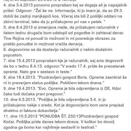
4. dne 3.4.2013 ponovno povprašam kaj se dogaja ali je napajalnik
prišel. Odgovor :"Žal še ne. Informacija, ki jo imam je, da so 29.3.
dobili še zadnji manjkajoči kos. Včeraj sta bili 2 pošiljki oddani na
zbirni terminal, tako da ju pričakujemo pri nas v petek. "
5. dne 8.4.2013 si izmenjava maile, da pričakujem računalnik v
tistem tednu drugače bom odstopil od pogodbe in zahteval denar.
Tine Rojina mi ponudi to možnost in mi posreduje obrazec za
preklic ponudbe in možnost vračila denarja.
6. dogovorimo se da dostavijo računalnik z nekim dodatnim
popustom.
7. dne 15.4.2013 povprašam kje je računalnik, saj smo dogovorili
da bo v tednu 8.4.13. odgovor:"V sredo 17.4. pride še preostanek
opreme. Nato gre v sestavo in teste."
8. dne 18.4.2013. "Pozdravljeni gospod Boris. Opreme zaenkrat še
ni in preverjam status pošiljke. Pokličem tekom dneva."
9. dne 19.4.2013. "Evo. Oprema je bila odpremljena iz DE. Kdor
čaka tudi dočaka pravi pregovor."
10. dne 6.5.2013. "Pošiljka je bila odpremljena 3.4. in jo
pričakujemo nekje v sredo. Kot je dogovorjeno bom cene prepisal
direktno zi fakture dobavitelja."
11. dne 10.5.2013 "PONUDBA ŠT. 232/13Pozdravljeni gospod
Kočar. Pošiljka pride danes tekom dneva. V kolikor bo dovolj
zgodna ga bomo kar najhitreje sestavili in testirali."