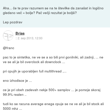
Aha... če te prav razumem se na te številke da zanašat in logično
gledano več = bolje? Pač večji rezultat je boljši?
Lep pozdrav
Brias
::
2. sep 2013, 12:00
@franc
pac to je sintetika, ne ve se a so bili prvi gonilniki, ali zadnji, ... ne
ve se ali je bil overclock ali downclock ...
pri cpujih je uporabljen full multithread ,...
eno izhodisce je ...
ce je pri obeh zadevah nekje 500+ samplov ... je pomoje skoraj
99.9% realen ..
tudi ko se racuna average enega cpuje se ne ve ali je bil stock ali
5000 mhz ...