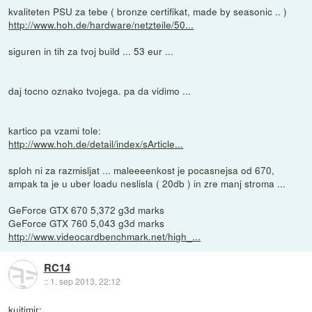
kvaliteten PSU za tebe ( bronze certifikat, made by seasonic .. )
http://www.hoh.de/hardware/netzteile/50...
siguren in tih za tvoj build ... 53 eur ...
daj tocno oznako tvojega. pa da vidimo ...
kartico pa vzami tole:
http://www.hoh.de/detail/index/sArticle...
sploh ni za razmisljat ... maleeeenkost je pocasnejsa od 670,
ampak ta je u uber loadu neslisla ( 20db ) in zre manj stroma ...
GeForce GTX 670 5,372 g3d marks
GeForce GTX 760 5,043 g3d marks
http://www.videocardbenchmark.net/high_...
RC14
::
1. sep 2013, 22:12
kujtimir: