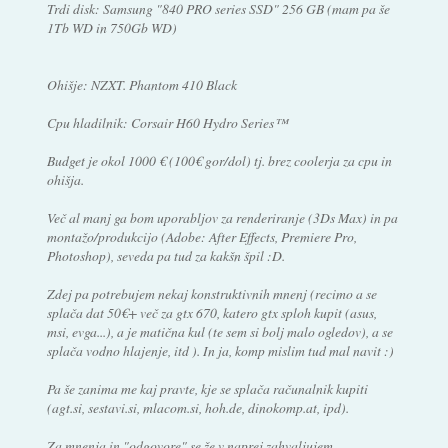
Trdi disk: Samsung "840 PRO series SSD" 256 GB (mam pa še
1Tb WD in 750Gb WD)
Ohišje: NZXT. Phantom 410 Black
Cpu hladilnik: Corsair H60 Hydro Series™
Budget je okol 1000 € (100€ gor/dol) tj. brez coolerja za cpu in
ohišja.
Več al manj ga bom uporabljov za renderiranje (3Ds Max) in pa
montažo/produkcijo (Adobe: After Effects, Premiere Pro,
Photoshop), seveda pa tud za kakšn špil :D.
Zdej pa potrebujem nekaj konstruktivnih mnenj (recimo a se
splača dat 50€+ več za gtx 670, katero gtx sploh kupit (asus,
msi, evga...), a je matična kul (te sem si bolj malo ogledov), a se
splača vodno hlajenje, itd ). In ja, komp mislim tud mal navit :)
Pa še zanima me kaj pravte, kje se splača računalnik kupiti
(agt.si, sestavi.si, mlacom.si, hoh.de, dinokomp.at, ipd).
Za mnenja in "odgovore" se že v naprej zahvaljujem.