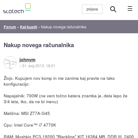
☰
Forum
»
Kaj kupiti
»
Nakup novega računalnika
Nakup novega računalnika
johnym
::
31. avg 2013, 18:21
Živjo. Kupujem nov komp in me zanima kaj pravte na tako
konfiguracijo:
Napajalnik: 700W (ne vem točno katera znamka je..dela lepo že
3/4 leta, tko, da ne bi menu)
Matična: MSI Z77A-G45
Cpu: Intel Core™ i7 4770K
RAM: Mushkin PC3-19200 "Blackline" KIT 16384 MB, DDR III, 2400