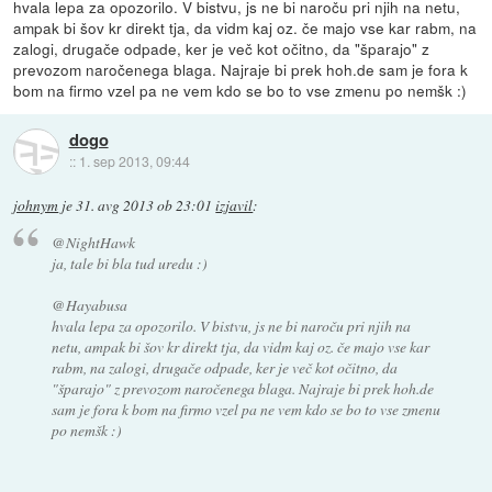
hvala lepa za opozorilo. V bistvu, js ne bi naroču pri njih na netu,
ampak bi šov kr direkt tja, da vidm kaj oz. če majo vse kar rabm, na
zalogi, drugače odpade, ker je več kot očitno, da "šparajo" z
prevozom naročenega blaga. Najraje bi prek hoh.de sam je fora k
bom na firmo vzel pa ne vem kdo se bo to vse zmenu po nemšk :)
dogo
::
1. sep 2013, 09:44
johnym
je
31. avg 2013 ob 23:01
izjavil
:
@NightHawk
ja, tale bi bla tud uredu :)
@Hayabusa
hvala lepa za opozorilo. V bistvu, js ne bi naroču pri njih na
netu, ampak bi šov kr direkt tja, da vidm kaj oz. če majo vse kar
rabm, na zalogi, drugače odpade, ker je več kot očitno, da
"šparajo" z prevozom naročenega blaga. Najraje bi prek hoh.de
sam je fora k bom na firmo vzel pa ne vem kdo se bo to vse zmenu
po nemšk :)