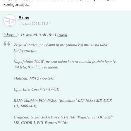
konfiguracije...
Brias
::
1. sep 2013, 21:24
johnym
je
31. avg 2013 ob 18:21
izjavil
:
Živjo. Kupujem nov komp in me zanima kaj pravte na tako
konfiguracijo:
Napajalnik: 700W (ne vem točno katera znamka je..dela lepo že
3/4 leta, tko, da ne bi menu)
Matična: MSI Z77A-G45
Cpu: Intel Core™ i7 4770K
RAM: Mushkin PC3-19200 "Blackline" KIT 16384 MB, DDR
III, 2400 MHz
Grafična: Gigabyte GeForce GTX 760 "WindForce" OC 2048
MB, GDDR 5, PCI-Express™ 16x