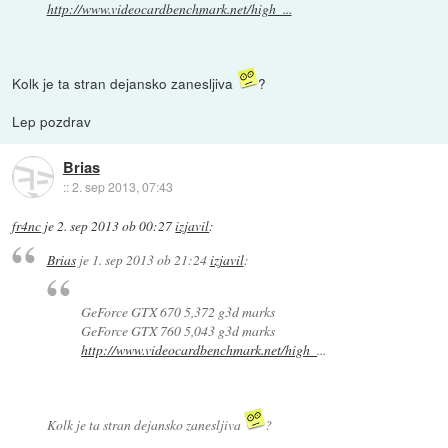
http://www.videocardbenchmark.net/high_...
Kolk je ta stran dejansko zanesljiva
?
Lep pozdrav
Brias
::
2. sep 2013, 07:43
fr4nc
je
2. sep 2013 ob 00:27
izjavil
:
Brias
je
1. sep 2013 ob 21:24
izjavil
:
GeForce GTX 670 5,372 g3d marks
GeForce GTX 760 5,043 g3d marks
http://www.videocardbenchmark.net/high_
...
Kolk je ta stran dejansko zanesljiva
?