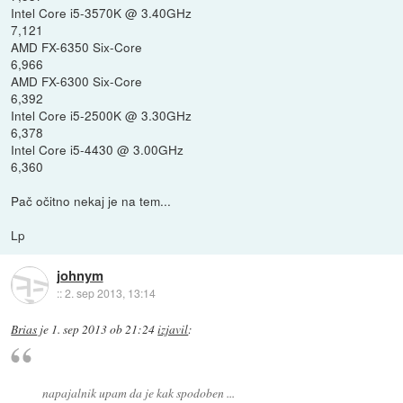
Intel Core i5-3570K @ 3.40GHz
7,121
AMD FX-6350 Six-Core
6,966
AMD FX-6300 Six-Core
6,392
Intel Core i5-2500K @ 3.30GHz
6,378
Intel Core i5-4430 @ 3.00GHz
6,360
Pač očitno nekaj je na tem...
Lp
johnym
::
2. sep 2013, 13:14
Brias
je
1. sep 2013 ob 21:24
izjavil
:
napajalnik upam da je kak spodoben ...