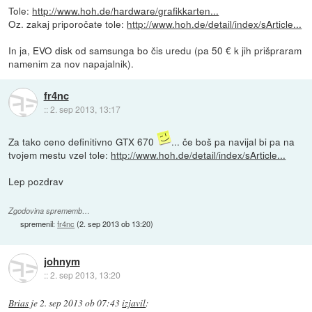
Tole:
http://www.hoh.de/hardware/grafikkarten...
Oz. zakaj priporočate tole:
http://www.hoh.de/detail/index/sArticle...
In ja, EVO disk od samsunga bo čis uredu (pa 50 € k jih prišpraram
namenim za nov napajalnik).
fr4nc
::
2. sep 2013, 13:17
Za tako ceno definitivno GTX 670
... če boš pa navijal bi pa na
tvojem mestu vzel tole:
http://www.hoh.de/detail/index/sArticle...
Lep pozdrav
Zgodovina sprememb…
spremenil:
fr4nc
(
2. sep 2013 ob 13:20
)
johnym
::
2. sep 2013, 13:20
Brias
je
2. sep 2013 ob 07:43
izjavil
: