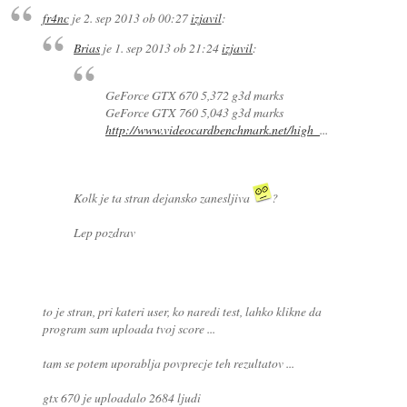
fr4nc
je
2. sep 2013 ob 00:27
izjavil
:
Brias
je
1. sep 2013 ob 21:24
izjavil
:
GeForce GTX 670 5,372 g3d marks
GeForce GTX 760 5,043 g3d marks
http://www.videocardbenchmark.net/high_
...
Kolk je ta stran dejansko zanesljiva
?
Lep pozdrav
to je stran, pri kateri user, ko naredi test, lahko klikne da
program sam uploada tvoj score ...
tam se potem uporablja povprecje teh rezultatov ...
gtx 670 je uploadalo 2684 ljudi