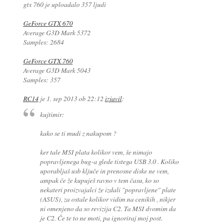
gtx 760 je uploadalo 357 ljudi
GeForce GTX 670
Average G3D Mark 5372
Samples: 2684
GeForce GTX 760
Average G3D Mark 5043
Samples: 357
RC14
je
1. sep 2013 ob 22:12
izjavil
:
kujtimir:
kako se ti mudi z nakupom ?
ker tale MSI plata kolikor vem, še nimajo
popravljenega bug-a glede tistega USB 3.0 . Koliko
uporabljaš usb ključe in prenosne diske ne vem,
ampak če že kupuješ ravno v tem času, ko so
nekateri proizvajalci že izdali "popravljene" plate
(ASUS), za ostale kolikor vidim na cenikih , nikjer
ni omenjeno da so revizija C2. Ta MSI dvomim da
je C2. Če te to ne moti, pa ignoriraj moj post.