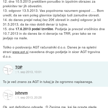
12. dne 10.5.2013 prekličem ponudbo in izpolnim obrazec za
prekinitev ter jih obvestim.
13. odgovor 13.5.2013. Vas popolnoma razumem gospod ..... Bom
uredil, da se vam poleg glavnice izplačajo tudi zamudne obresti.
14. do danes prejel nekaj čez 20€ obresti in zadnji odgovor je bil
31.5.2013, da še niso dobili denar iz tujine.
15. dne
. Podjetje je prevzel vročilnico dne
17.6.2013 podal izvršbo
10.7.2013 in do danes še ni denarja na TRR, prav tako se ne
javljajo na maile.
Toliko o poslovanju AGT računalniki d.o.o. Danes je na spletni
strani
www.agt.si
navedena drugo podjetje in sicer AGT trgovina
d.o.o.
TOP
::
1. sep 2013, 10:01
To je več znano za AGT in tukaj je že ogromno napisanega.
johnym
::
1. sep 2013, 20:28
Ok, agt definitivno odpade. :D Zanima me, kaj še pravte glede