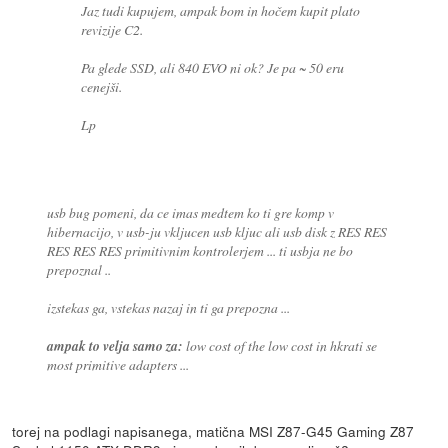
Jaz tudi kupujem, ampak bom in hočem kupit plato
revizije C2.
Pa glede SSD, ali 840 EVO ni ok? Je pa ~ 50 eru
cenejši.
Lp
usb bug pomeni, da ce imas medtem ko ti gre komp v
hibernacijo, v usb-ju vkljucen usb kljuc ali usb disk z RES RES
RES RES RES primitivnim kontrolerjem ... ti usbja ne bo
prepoznal ..
izstekas ga, vstekas nazaj in ti ga prepozna ...
ampak to velja samo za:
low cost of the low cost in hkrati se
most primitive adapters ...
torej na podlagi napisanega, matična MSI Z87-G45 Gaming Z87