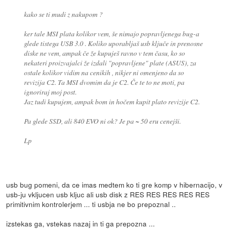
kako se ti mudi z nakupom ?
ker tale MSI plata kolikor vem, še nimajo popravljenega bug-a
glede tistega USB 3.0 . Koliko uporabljaš usb ključe in prenosne
diske ne vem, ampak če že kupuješ ravno v tem času, ko so
nekateri proizvajalci že izdali "popravljene" plate (ASUS), za
ostale kolikor vidim na cenikih , nikjer ni omenjeno da so
revizija C2. Ta MSI dvomim da je C2. Če te to ne moti, pa
ignoriraj moj post.
Jaz tudi kupujem, ampak bom in hočem kupit plato revizije C2.
Pa glede SSD, ali 840 EVO ni ok? Je pa ~ 50 eru cenejši.
Lp
usb bug pomeni, da ce imas medtem ko ti gre komp v hibernacijo, v
usb-ju vkljucen usb kljuc ali usb disk z RES RES RES RES RES
primitivnim kontrolerjem ... ti usbja ne bo prepoznal ..
izstekas ga, vstekas nazaj in ti ga prepozna ...