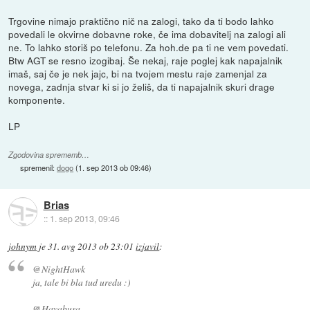
Trgovine nimajo praktično nič na zalogi, tako da ti bodo lahko
povedali le okvirne dobavne roke, če ima dobavitelj na zalogi ali
ne. To lahko storiš po telefonu. Za hoh.de pa ti ne vem povedati.
Btw AGT se resno izogibaj. Še nekaj, raje poglej kak napajalnik
imaš, saj če je nek jajc, bi na tvojem mestu raje zamenjal za
novega, zadnja stvar ki si jo želiš, da ti napajalnik skuri drage
komponente.
LP
Zgodovina sprememb…
spremenil:
dogo
(
1. sep 2013 ob 09:46
)
Brias
::
1. sep 2013, 09:46
johnym
je
31. avg 2013 ob 23:01
izjavil
:
@NightHawk
ja, tale bi bla tud uredu :)
@Hayabusa