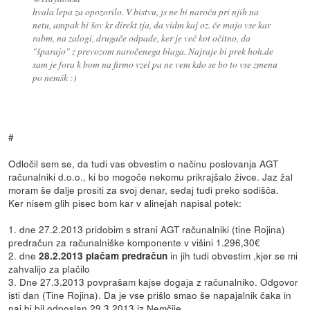
hvala lepa za opozorilo. V bistvu, js ne bi naroču pri njih na
netu, ampak bi šov kr direkt tja, da vidm kaj oz. če majo vse kar
rabm, na zalogi, drugače odpade, ker je več kot očitno, da
"šparajo" z prevozom naročenega blaga. Najraje bi prek hoh.de
sam je fora k bom na firmo vzel pa ne vem kdo se bo to vse zmenu
po nemšk :)
#
Odločil sem se, da tudi vas obvestim o načinu poslovanja AGT
računalniki d.o.o., ki bo mogoče nekomu prikrajšalo živce. Jaz žal
moram še dalje prositi za svoj denar, sedaj tudi preko sodišča.
Ker nisem glih pisec bom kar v alinejah napisal potek:
1. dne 27.2.2013 pridobim s strani AGT računalniki (tine Rojina)
predračun za računalniške komponente v višini 1.296,30€
2. dne
in jih tudi obvestim ,kjer se mi
28.2.2013 plačam predračun
zahvalijo za plačilo
3. Dne 27.3.2013 povprašam kajse dogaja z računalniko. Odgovor
isti dan (Tine Rojina). Da je vse prišlo smao še napajalnik čaka in
naj bi bil odposlan 29.3.2013 iz Nemčije