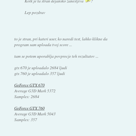
Kolk je ta stran dejansko zanesljiva
?
Lep pozdrav
to je stran, pri kateri user, ko naredi test, lahko klikne da
program sam uploada tvoj score ...
tam se potem uporablja povprecje teh rezultatov ...
gtx 670 je uploadalo 2684 ljudi
gtx 760 je uploadalo 357 ljudi
GeForce GTX 670
Average G3D Mark 5372
Samples: 2684
GeForce GTX 760
Average G3D Mark 5043
Samples: 357