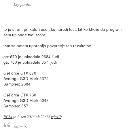
Lep pozdrav
to je stran, pri kateri user, ko naredi test, lahko klikne da program
sam uploada tvoj score ...
tam se potem uporablja povprecje teh rezultatov ...
gtx 670 je uploadalo 2684 ljudi
gtx 760 je uploadalo 357 ljudi
GeForce GTX 670
Average G3D Mark 5372
Samples: 2684
GeForce GTX 760
Average G3D Mark 5043
Samples: 357
RC14
je
1. sep 2013 ob 22:12
izjavil
:
kujtimir: