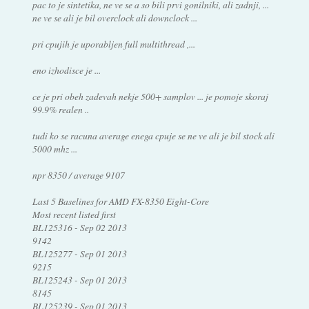
pac to je sintetika, ne ve se a so bili prvi gonilniki, ali zadnji, ...
ne ve se ali je bil overclock ali downclock ...
pri cpujih je uporabljen full multithread ,...
eno izhodisce je ...
ce je pri obeh zadevah nekje 500+ samplov ... je pomoje skoraj
99.9% realen ..
tudi ko se racuna average enega cpuje se ne ve ali je bil stock ali
5000 mhz ...
npr 8350 / average 9107
Last 5 Baselines for AMD FX-8350 Eight-Core
Most recent listed first
BL125316 - Sep 02 2013
9142
BL125277 - Sep 01 2013
9215
BL125243 - Sep 01 2013
8145
BL125239 - Sep 01 2013