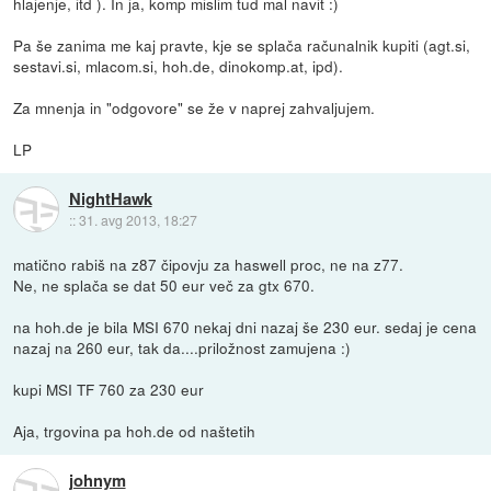
hlajenje, itd ). In ja, komp mislim tud mal navit :)
Pa še zanima me kaj pravte, kje se splača računalnik kupiti (agt.si,
sestavi.si, mlacom.si, hoh.de, dinokomp.at, ipd).
Za mnenja in "odgovore" se že v naprej zahvaljujem.
LP
NightHawk
::
31. avg 2013, 18:27
matično rabiš na z87 čipovju za haswell proc, ne na z77.
Ne, ne splača se dat 50 eur več za gtx 670.
na hoh.de je bila MSI 670 nekaj dni nazaj še 230 eur. sedaj je cena
nazaj na 260 eur, tak da....priložnost zamujena :)
kupi MSI TF 760 za 230 eur
Aja, trgovina pa hoh.de od naštetih
johnym