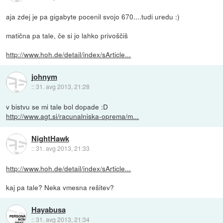
aja zdej je pa gigabyte pocenil svojo 670....tudi uredu :)
matična pa tale, če si jo lahko privoščiš
http://www.hoh.de/detail/index/sArticle...
johnym
::
31. avg 2013, 21:28
v bistvu se mi tale bol dopade :D
http://www.agt.si/racunalniska-oprema/m...
NightHawk
::
31. avg 2013, 21:33
http://www.hoh.de/detail/index/sArticle...
kaj pa tale? Neka vmesna rešitev?
Hayabusa
::
31. avg 2013, 21:34