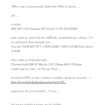
700w crap-a je ponavadi slabse kot 300w kvalitete ,.....
zal ...
to plato
MSI Z87-G45 Gaming Z87 Sockel 1150 ATX DDR3
tam vzami ta, intel rabi do 1600 mhz, pomembna je voltaza, 1.5v
in cas9 more than enough zate ...
Crucial 16GB KIT PC3-12800 DDR3-1600 CL9 Ballistix Sport
2x8GB
tisto vodno je bolj tako tako ..
Thermalright HR-02 Macho 120 120mm 600-1500rpm
vzami tega na zrak ... ne bos ga slisal ...
kvaliteten PSU za tebe ( bronze certifikat, made by seasonic .. )
http://www.hoh.de/hardware/netzteile/50...
siguren in tih za tvoj build ... 53 eur ...
daj tocno oznako tvojega. pa da vidimo ...