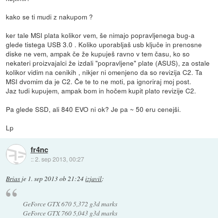
kako se ti mudi z nakupom ?
ker tale MSI plata kolikor vem, še nimajo popravljenega bug-a
glede tistega USB 3.0 . Koliko uporabljaš usb ključe in prenosne
diske ne vem, ampak če že kupuješ ravno v tem času, ko so
nekateri proizvajalci že izdali "popravljene" plate (ASUS), za ostale
kolikor vidim na cenikih , nikjer ni omenjeno da so revizija C2. Ta
MSI dvomim da je C2. Če te to ne moti, pa ignoriraj moj post.
Jaz tudi kupujem, ampak bom in hočem kupit plato revizije C2.
Pa glede SSD, ali 840 EVO ni ok? Je pa ~ 50 eru cenejši.
Lp
fr4nc
::
2. sep 2013, 00:27
Brias
je
1. sep 2013 ob 21:24
izjavil
:
GeForce GTX 670 5,372 g3d marks
GeForce GTX 760 5,043 g3d marks