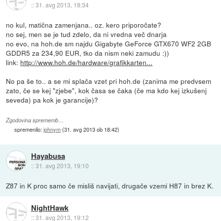
::
31. avg 2013, 18:34
no kul, matična zamenjana.. oz. kero priporočate?
no sej, men se je tud zdelo, da ni vredna več dnarja
no evo, na hoh.de sm najdu Gigabyte GeForce GTX670 WF2 2GB
GDDR5 za 234,90 EUR, tko da nism neki zamudu :))
link:
http://www.hoh.de/hardware/grafikkarten...
No pa še to.. a se mi splača vzet pri hoh.de (zanima me predvsem
zato, če se kej "zjebe", kok časa se čaka (če ma kdo kej izkušenj
seveda) pa kok je garancije)?
Zgodovina sprememb…
spremenilo:
johnym
(
31. avg 2013 ob 18:42
)
Hayabusa
::
31. avg 2013, 19:10
Z87 in K proc samo če misliš navijati, drugače vzemi H87 in brez K.
NightHawk
::
31. avg 2013, 19:12