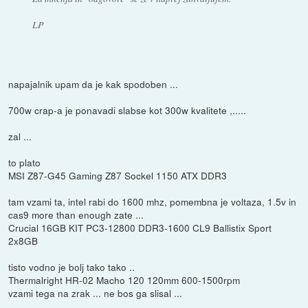
LP
napajalnik upam da je kak spodoben ...
700w crap-a je ponavadi slabse kot 300w kvalitete ,.....
zal ...
to plato
MSI Z87-G45 Gaming Z87 Sockel 1150 ATX DDR3
tam vzami ta, intel rabi do 1600 mhz, pomembna je voltaza, 1.5v in
cas9 more than enough zate ...
Crucial 16GB KIT PC3-12800 DDR3-1600 CL9 Ballistix Sport
2x8GB
tisto vodno je bolj tako tako ..
Thermalright HR-02 Macho 120 120mm 600-1500rpm
vzami tega na zrak ... ne bos ga slisal ...