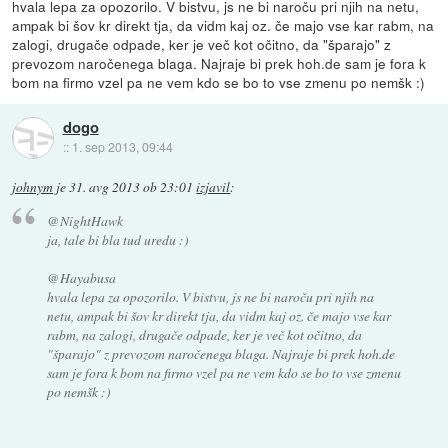
hvala lepa za opozorilo. V bistvu, js ne bi naroču pri njih na netu,
ampak bi šov kr direkt tja, da vidm kaj oz. če majo vse kar rabm, na
zalogi, drugače odpade, ker je več kot očitno, da "šparajo" z
prevozom naročenega blaga. Najraje bi prek hoh.de sam je fora k
bom na firmo vzel pa ne vem kdo se bo to vse zmenu po nemšk :)
dogo
::
1. sep 2013, 09:44
johnym
je
31. avg 2013 ob 23:01
izjavil
:
@NightHawk
ja, tale bi bla tud uredu :)
@Hayabusa
hvala lepa za opozorilo. V bistvu, js ne bi naroču pri njih na
netu, ampak bi šov kr direkt tja, da vidm kaj oz. če majo vse kar
rabm, na zalogi, drugače odpade, ker je več kot očitno, da
"šparajo" z prevozom naročenega blaga. Najraje bi prek hoh.de
sam je fora k bom na firmo vzel pa ne vem kdo se bo to vse zmenu
po nemšk :)