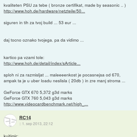
kvaliteten PSU za tebe ( bronze certifikat, made by seasonic .. )
http://www.hoh.de/hardware/netzteile/50...
siguren in tih za tvoj build ... 53 eur ...
daj tocno oznako tvojega. pa da vidimo ...
kartico pa vzami tole:
http://www.hoh.de/detail/index/sArticle...
sploh ni za razmisljat ... maleeeenkost je pocasnejsa od 670,
ampak ta je u uber loadu neslisla ( 20db ) in zre manj stroma ...
GeForce GTX 670 5,372 g3d marks
GeForce GTX 760 5,043 g3d marks
http://www.videocardbenchmark.net/high_...
RC14
::
1. sep 2013, 22:12
kujtimir: