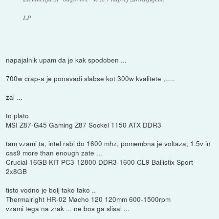
LP
napajalnik upam da je kak spodoben ...
700w crap-a je ponavadi slabse kot 300w kvalitete ,.....
zal ...
to plato
MSI Z87-G45 Gaming Z87 Sockel 1150 ATX DDR3
tam vzami ta, intel rabi do 1600 mhz, pomembna je voltaza, 1.5v in
cas9 more than enough zate ...
Crucial 16GB KIT PC3-12800 DDR3-1600 CL9 Ballistix Sport
2x8GB
tisto vodno je bolj tako tako ..
Thermalright HR-02 Macho 120 120mm 600-1500rpm
vzami tega na zrak ... ne bos ga slisal ...