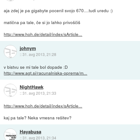
aja zdej je pa gigabyte pocenil svojo 670....tudi uredu :)
matična pa tale, če si jo lahko privoščiš
http://www.hoh.de/detail/index/sArticle...
johnym
::
31. avg 2013, 21:28
v bistvu se mi tale bol dopade :D
http://www.agt.si/racunalniska-oprema/m...
NightHawk
::
31. avg 2013, 21:33
http://www.hoh.de/detail/index/sArticle...
kaj pa tale? Neka vmesna rešitev?
Hayabusa
::
31. avg 2013, 21:34