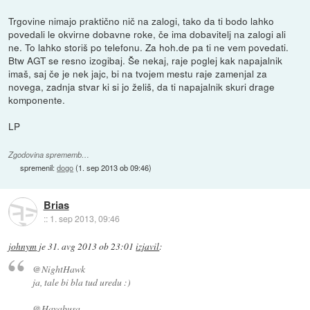
Trgovine nimajo praktično nič na zalogi, tako da ti bodo lahko
povedali le okvirne dobavne roke, če ima dobavitelj na zalogi ali
ne. To lahko storiš po telefonu. Za hoh.de pa ti ne vem povedati.
Btw AGT se resno izogibaj. Še nekaj, raje poglej kak napajalnik
imaš, saj če je nek jajc, bi na tvojem mestu raje zamenjal za
novega, zadnja stvar ki si jo želiš, da ti napajalnik skuri drage
komponente.
LP
Zgodovina sprememb…
spremenil:
dogo
(
1. sep 2013 ob 09:46
)
Brias
::
1. sep 2013, 09:46
johnym
je
31. avg 2013 ob 23:01
izjavil
:
@NightHawk
ja, tale bi bla tud uredu :)
@Hayabusa