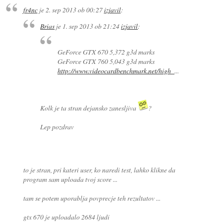
fr4nc
je
2. sep 2013 ob 00:27
izjavil
:
Brias
je
1. sep 2013 ob 21:24
izjavil
:
GeForce GTX 670 5,372 g3d marks
GeForce GTX 760 5,043 g3d marks
http://www.videocardbenchmark.net/high_
...
Kolk je ta stran dejansko zanesljiva
?
Lep pozdrav
to je stran, pri kateri user, ko naredi test, lahko klikne da
program sam uploada tvoj score ...
tam se potem uporablja povprecje teh rezultatov ...
gtx 670 je uploadalo 2684 ljudi