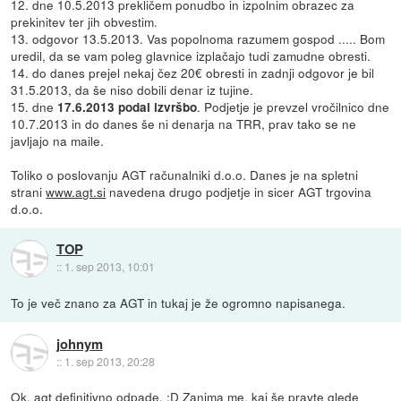
12. dne 10.5.2013 prekličem ponudbo in izpolnim obrazec za
prekinitev ter jih obvestim.
13. odgovor 13.5.2013. Vas popolnoma razumem gospod ..... Bom
uredil, da se vam poleg glavnice izplačajo tudi zamudne obresti.
14. do danes prejel nekaj čez 20€ obresti in zadnji odgovor je bil
31.5.2013, da še niso dobili denar iz tujine.
15. dne
. Podjetje je prevzel vročilnico dne
17.6.2013 podal izvršbo
10.7.2013 in do danes še ni denarja na TRR, prav tako se ne
javljajo na maile.
Toliko o poslovanju AGT računalniki d.o.o. Danes je na spletni
strani
www.agt.si
navedena drugo podjetje in sicer AGT trgovina
d.o.o.
TOP
::
1. sep 2013, 10:01
To je več znano za AGT in tukaj je že ogromno napisanega.
johnym
::
1. sep 2013, 20:28
Ok, agt definitivno odpade. :D Zanima me, kaj še pravte glede