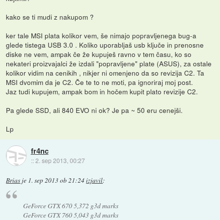
kako se ti mudi z nakupom ?
ker tale MSI plata kolikor vem, še nimajo popravljenega bug-a
glede tistega USB 3.0 . Koliko uporabljaš usb ključe in prenosne
diske ne vem, ampak če že kupuješ ravno v tem času, ko so
nekateri proizvajalci že izdali "popravljene" plate (ASUS), za ostale
kolikor vidim na cenikih , nikjer ni omenjeno da so revizija C2. Ta
MSI dvomim da je C2. Če te to ne moti, pa ignoriraj moj post.
Jaz tudi kupujem, ampak bom in hočem kupit plato revizije C2.
Pa glede SSD, ali 840 EVO ni ok? Je pa ~ 50 eru cenejši.
Lp
fr4nc
::
2. sep 2013, 00:27
Brias
je
1. sep 2013 ob 21:24
izjavil
:
GeForce GTX 670 5,372 g3d marks
GeForce GTX 760 5,043 g3d marks