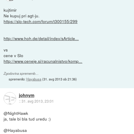
kujtimir
Ne kupuj pri agt-ju.
https://slo-tech.com/forum/t300155/299
http://www.hoh.de/detail/index/sArticle...
vs
cene v Slo
http://www.ceneje.si/racunalnistvo/komp...
Zgodovina sprememb…
spremenilo:
Hayabusa
(
31. avg 2013 ob 21:36
)
johnym
::
31. avg 2013, 23:01
@NightHawk
ja, tale bi bla tud uredu :)
@Hayabusa