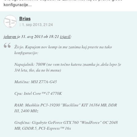
konfiguracije...
Brias
::
1. sep 2013, 21:24
johnym
je
31. avg 2013 ob 18:21
izjavil
:
Živjo. Kupujem nov komp in me zanima kaj pravte na tako
konfiguracijo:
Napajalnik: 700W (ne vem točno katera znamka je..dela lepo že
3/4 leta, tko, da ne bi menu)
Matična: MSI Z77A-G45
Cpu: Intel Core™ i7 4770K
RAM: Mushkin PC3-19200 "Blackline" KIT 16384 MB, DDR
III, 2400 MHz
Grafična: Gigabyte GeForce GTX 760 "WindForce" OC 2048
MB, GDDR 5, PCI-Express™ 16x