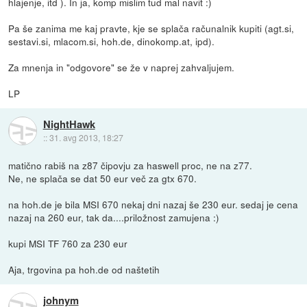
hlajenje, itd ). In ja, komp mislim tud mal navit :)
Pa še zanima me kaj pravte, kje se splača računalnik kupiti (agt.si,
sestavi.si, mlacom.si, hoh.de, dinokomp.at, ipd).
Za mnenja in "odgovore" se že v naprej zahvaljujem.
LP
NightHawk
::
31. avg 2013, 18:27
matično rabiš na z87 čipovju za haswell proc, ne na z77.
Ne, ne splača se dat 50 eur več za gtx 670.
na hoh.de je bila MSI 670 nekaj dni nazaj še 230 eur. sedaj je cena
nazaj na 260 eur, tak da....priložnost zamujena :)
kupi MSI TF 760 za 230 eur
Aja, trgovina pa hoh.de od naštetih
johnym