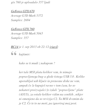
gtx 760 je uploadalo 357 ljudi
GeForce GTX 670
Average G3D Mark 5372
Samples: 2684
GeForce GTX 760
Average G3D Mark 5043
Samples: 357
RC14
je
1. sep 2013 ob 22:12
izjavil
:
kujtimir:
kako se ti mudi z nakupom ?
ker tale MSI plata kolikor vem, še nimajo
popravljenega bug-a glede tistega USB 3.0 . Koliko
uporabljaš usb ključe in prenosne diske ne vem,
ampak če že kupuješ ravno v tem času, ko so
nekateri proizvajalci že izdali "popravljene" plate
(ASUS), za ostale kolikor vidim na cenikih , nikjer
ni omenjeno da so revizija C2. Ta MSI dvomim da
je C2. Če te to ne moti, pa ignoriraj moj post.