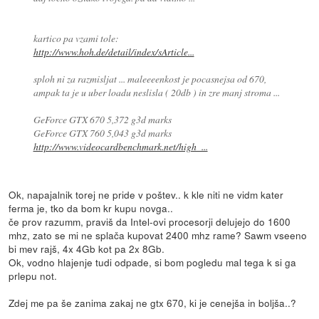
kartico pa vzami tole:
http://www.hoh.de/detail/index/sArticle...
sploh ni za razmisljat ... maleeeenkost je pocasnejsa od 670,
ampak ta je u uber loadu neslisla ( 20db ) in zre manj stroma ...
GeForce GTX 670 5,372 g3d marks
GeForce GTX 760 5,043 g3d marks
http://www.videocardbenchmark.net/high_...
Ok, napajalnik torej ne pride v poštev.. k kle niti ne vidm kater
ferma je, tko da bom kr kupu novga..
če prov razumm, praviš da Intel-ovi procesorji delujejo do 1600
mhz, zato se mi ne splača kupovat 2400 mhz rame? Sawm vseeno
bi mev rajš, 4x 4Gb kot pa 2x 8Gb.
Ok, vodno hlajenje tudi odpade, si bom pogledu mal tega k si ga
prlepu not.
Zdej me pa še zanima zakaj ne gtx 670, ki je cenejša in boljša..?