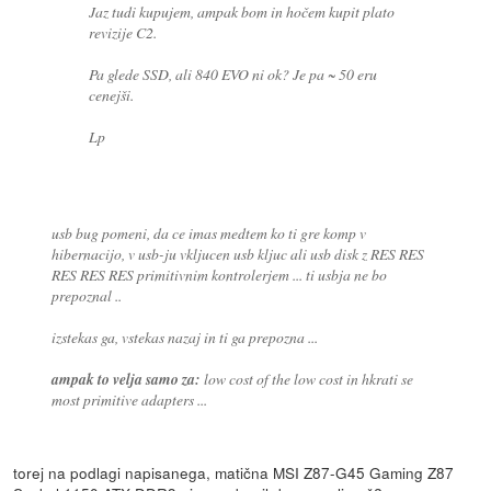
Jaz tudi kupujem, ampak bom in hočem kupit plato
revizije C2.
Pa glede SSD, ali 840 EVO ni ok? Je pa ~ 50 eru
cenejši.
Lp
usb bug pomeni, da ce imas medtem ko ti gre komp v
hibernacijo, v usb-ju vkljucen usb kljuc ali usb disk z RES RES
RES RES RES primitivnim kontrolerjem ... ti usbja ne bo
prepoznal ..
izstekas ga, vstekas nazaj in ti ga prepozna ...
ampak to velja samo za:
low cost of the low cost in hkrati se
most primitive adapters ...
torej na podlagi napisanega, matična MSI Z87-G45 Gaming Z87