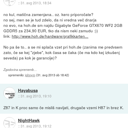
::
31. avg 2013, 18:34
no kul, matična zamenjana.. oz. kero priporočate?
no sej, men se je tud zdelo, da ni vredna več dnarja
no evo, na hoh.de sm najdu Gigabyte GeForce GTX670 WF2 2GB
GDDR5 za 234,90 EUR, tko da nism neki zamudu :))
link:
http://www.hoh.de/hardware/grafikkarten...
No pa še to.. a se mi splača vzet pri hoh.de (zanima me predvsem
zato, če se kej "zjebe", kok časa se čaka (če ma kdo kej izkušenj
seveda) pa kok je garancije)?
Zgodovina sprememb…
spremenilo:
johnym
(
31. avg 2013 ob 18:42
)
Hayabusa
::
31. avg 2013, 19:10
Z87 in K proc samo če misliš navijati, drugače vzemi H87 in brez K.
NightHawk
::
31. avg 2013, 19:12