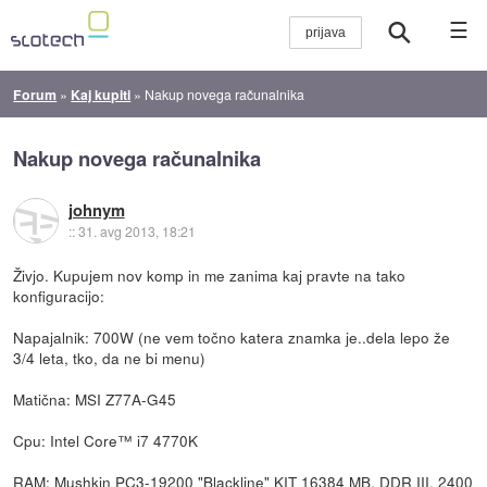
☰
Forum
»
Kaj kupiti
»
Nakup novega računalnika
Nakup novega računalnika
johnym
::
31. avg 2013, 18:21
Živjo. Kupujem nov komp in me zanima kaj pravte na tako
konfiguracijo:
Napajalnik: 700W (ne vem točno katera znamka je..dela lepo že
3/4 leta, tko, da ne bi menu)
Matična: MSI Z77A-G45
Cpu: Intel Core™ i7 4770K
RAM: Mushkin PC3-19200 "Blackline" KIT 16384 MB, DDR III, 2400