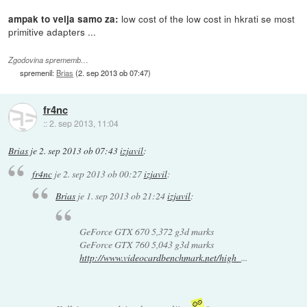
low cost of the low cost in hkrati se most
ampak to velja samo za:
primitive adapters ...
Zgodovina sprememb…
spremenil:
Brias
(
2. sep 2013 ob 07:47
)
fr4nc
::
2. sep 2013, 11:04
Brias
je
2. sep 2013 ob 07:43
izjavil
:
fr4nc
je
2. sep 2013 ob 00:27
izjavil
:
Brias
je
1. sep 2013 ob 21:24
izjavil
:
GeForce GTX 670 5,372 g3d marks
GeForce GTX 760 5,043 g3d marks
http://www.videocardbenchmark.net/high_
...