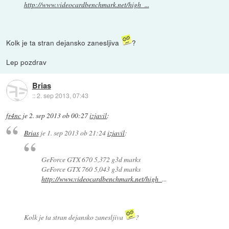
http://www.videocardbenchmark.net/high_...
Kolk je ta stran dejansko zanesljiva
?
Lep pozdrav
Brias
::
2. sep 2013, 07:43
fr4nc
je
2. sep 2013 ob 00:27
izjavil
:
Brias
je
1. sep 2013 ob 21:24
izjavil
:
GeForce GTX 670 5,372 g3d marks
GeForce GTX 760 5,043 g3d marks
http://www.videocardbenchmark.net/high_
...
Kolk je ta stran dejansko zanesljiva
?