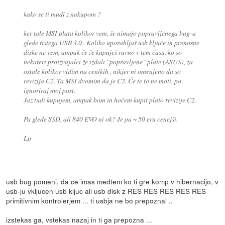
kako se ti mudi z nakupom ?
ker tale MSI plata kolikor vem, še nimajo popravljenega bug-a
glede tistega USB 3.0 . Koliko uporabljaš usb ključe in prenosne
diske ne vem, ampak če že kupuješ ravno v tem času, ko so
nekateri proizvajalci že izdali "popravljene" plate (ASUS), za
ostale kolikor vidim na cenikih , nikjer ni omenjeno da so
revizija C2. Ta MSI dvomim da je C2. Če te to ne moti, pa
ignoriraj moj post.
Jaz tudi kupujem, ampak bom in hočem kupit plato revizije C2.
Pa glede SSD, ali 840 EVO ni ok? Je pa ~ 50 eru cenejši.
Lp
usb bug pomeni, da ce imas medtem ko ti gre komp v hibernacijo, v
usb-ju vkljucen usb kljuc ali usb disk z RES RES RES RES RES
primitivnim kontrolerjem ... ti usbja ne bo prepoznal ..
izstekas ga, vstekas nazaj in ti ga prepozna ...