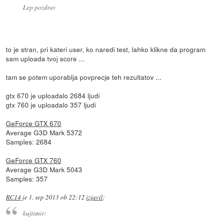
Lep pozdrav
to je stran, pri kateri user, ko naredi test, lahko klikne da program
sam uploada tvoj score ...
tam se potem uporablja povprecje teh rezultatov ...
gtx 670 je uploadalo 2684 ljudi
gtx 760 je uploadalo 357 ljudi
GeForce GTX 670
Average G3D Mark 5372
Samples: 2684
GeForce GTX 760
Average G3D Mark 5043
Samples: 357
RC14
je
1. sep 2013 ob 22:12
izjavil
:
kujtimir: