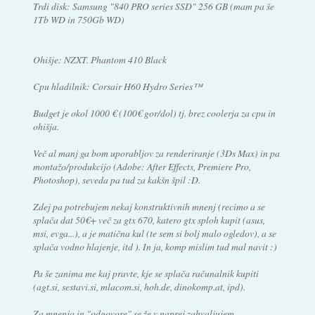
Trdi disk: Samsung "840 PRO series SSD" 256 GB (mam pa še
1Tb WD in 750Gb WD)
Ohišje: NZXT. Phantom 410 Black
Cpu hladilnik: Corsair H60 Hydro Series™
Budget je okol 1000 € (100€ gor/dol) tj. brez coolerja za cpu in
ohišja.
Več al manj ga bom uporabljov za renderiranje (3Ds Max) in pa
montažo/produkcijo (Adobe: After Effects, Premiere Pro,
Photoshop), seveda pa tud za kakšn špil :D.
Zdej pa potrebujem nekaj konstruktivnih mnenj (recimo a se
splača dat 50€+ več za gtx 670, katero gtx sploh kupit (asus,
msi, evga...), a je matična kul (te sem si bolj malo ogledov), a se
splača vodno hlajenje, itd ). In ja, komp mislim tud mal navit :)
Pa še zanima me kaj pravte, kje se splača računalnik kupiti
(agt.si, sestavi.si, mlacom.si, hoh.de, dinokomp.at, ipd).
Za mnenja in "odgovore" se že v naprej zahvaljujem.