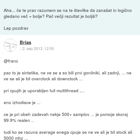
Aha... če te prav razumem se na te številke da zanašat in logično
gledano več = bolje? Pač večji rezultat je boljši?
Lep pozdrav
Brias
::
2. sep 2013, 12:00
@franc
pac to je sintetika, ne ve se a so bili prvi gonilniki, ali zadnji, ... ne
ve se ali je bil overclock ali downclock ...
pri cpujih je uporabljen full multithread ,...
eno izhodisce je ...
ce je pri obeh zadevah nekje 500+ samplov ... je pomoje skoraj
99.9% realen ..
tudi ko se racuna average enega cpuje se ne ve ali je bil stock ali
5000 mhz ...