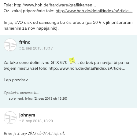
Tole:
http://www.hoh.de/hardware/grafikkarten...
Oz. zakaj priporočate tole:
http://www.hoh.de/detail/index/sArticle...
In ja, EVO disk od samsunga bo čis uredu (pa 50 € k jih prišpraram
namenim za nov napajalnik).
fr4nc
::
2. sep 2013, 13:17
Za tako ceno definitivno GTX 670
... če boš pa navijal bi pa na
tvojem mestu vzel tole:
http://www.hoh.de/detail/index/sArticle...
Lep pozdrav
Zgodovina sprememb…
spremenil:
fr4nc
(
2. sep 2013 ob 13:20
)
johnym
::
2. sep 2013, 13:20
Brias
je
2. sep 2013 ob 07:43
izjavil
: