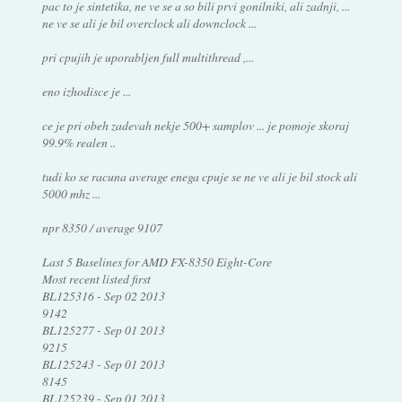
pac to je sintetika, ne ve se a so bili prvi gonilniki, ali zadnji, ...
ne ve se ali je bil overclock ali downclock ...
pri cpujih je uporabljen full multithread ,...
eno izhodisce je ...
ce je pri obeh zadevah nekje 500+ samplov ... je pomoje skoraj
99.9% realen ..
tudi ko se racuna average enega cpuje se ne ve ali je bil stock ali
5000 mhz ...
npr 8350 / average 9107
Last 5 Baselines for AMD FX-8350 Eight-Core
Most recent listed first
BL125316 - Sep 02 2013
9142
BL125277 - Sep 01 2013
9215
BL125243 - Sep 01 2013
8145
BL125239 - Sep 01 2013