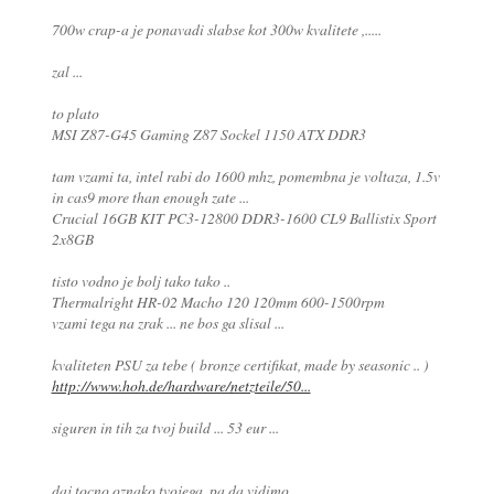
700w crap-a je ponavadi slabse kot 300w kvalitete ,.....
zal ...
to plato
MSI Z87-G45 Gaming Z87 Sockel 1150 ATX DDR3
tam vzami ta, intel rabi do 1600 mhz, pomembna je voltaza, 1.5v
in cas9 more than enough zate ...
Crucial 16GB KIT PC3-12800 DDR3-1600 CL9 Ballistix Sport
2x8GB
tisto vodno je bolj tako tako ..
Thermalright HR-02 Macho 120 120mm 600-1500rpm
vzami tega na zrak ... ne bos ga slisal ...
kvaliteten PSU za tebe ( bronze certifikat, made by seasonic .. )
http://www.hoh.de/hardware/netzteile/50...
siguren in tih za tvoj build ... 53 eur ...
daj tocno oznako tvojega. pa da vidimo ...