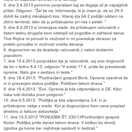
4. dne 3.4.2013 ponovno povprašam kaj se dogaja ali je napajalnik
prišel. Odgovor :"Žal še ne. Informacija, ki jo imam je, da so 29.3.
dobili še zadnji manjkajoči kos. Včeraj sta bili 2 pošiljki oddani na
zbirni terminal, tako da ju pričakujemo pri nas v petek. "
5. dne 8.4.2013 si izmenjava maile, da pričakujem računalnik v
tistem tednu drugače bom odstopil od pogodbe in zahteval denar.
Tine Rojina mi ponudi to možnost in mi posreduje obrazec za
preklic ponudbe in možnost vračila denarja.
6. dogovorimo se da dostavijo računalnik z nekim dodatnim
popustom.
7. dne 15.4.2013 povprašam kje je računalnik, saj smo dogovorili
da bo v tednu 8.4.13. odgovor:"V sredo 17.4. pride še preostanek
opreme. Nato gre v sestavo in teste."
8. dne 18.4.2013. "Pozdravljeni gospod Boris. Opreme zaenkrat še
ni in preverjam status pošiljke. Pokličem tekom dneva."
9. dne 19.4.2013. "Evo. Oprema je bila odpremljena iz DE. Kdor
čaka tudi dočaka pravi pregovor."
10. dne 6.5.2013. "Pošiljka je bila odpremljena 3.4. in jo
pričakujemo nekje v sredo. Kot je dogovorjeno bom cene prepisal
direktno zi fakture dobavitelja."
11. dne 10.5.2013 "PONUDBA ŠT. 232/13Pozdravljeni gospod
Kočar. Pošiljka pride danes tekom dneva. V kolikor bo dovolj
zgodna ga bomo kar najhitreje sestavili in testirali."