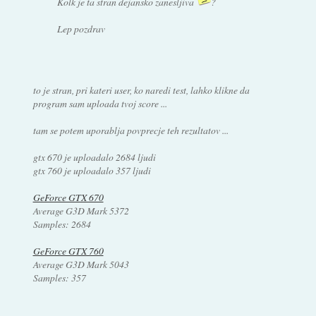
Kolk je ta stran dejansko zanesljiva
?
Lep pozdrav
to je stran, pri kateri user, ko naredi test, lahko klikne da
program sam uploada tvoj score ...
tam se potem uporablja povprecje teh rezultatov ...
gtx 670 je uploadalo 2684 ljudi
gtx 760 je uploadalo 357 ljudi
GeForce GTX 670
Average G3D Mark 5372
Samples: 2684
GeForce GTX 760
Average G3D Mark 5043
Samples: 357