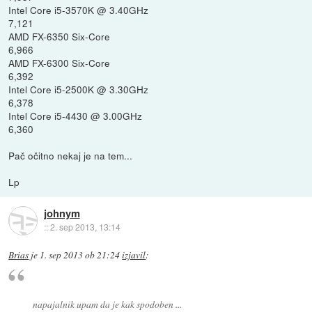
Intel Core i5-3570K @ 3.40GHz
7,121
AMD FX-6350 Six-Core
6,966
AMD FX-6300 Six-Core
6,392
Intel Core i5-2500K @ 3.30GHz
6,378
Intel Core i5-4430 @ 3.00GHz
6,360
Pač očitno nekaj je na tem...
Lp
johnym
::
2. sep 2013, 13:14
Brias
je
1. sep 2013 ob 21:24
izjavil
:
napajalnik upam da je kak spodoben ...