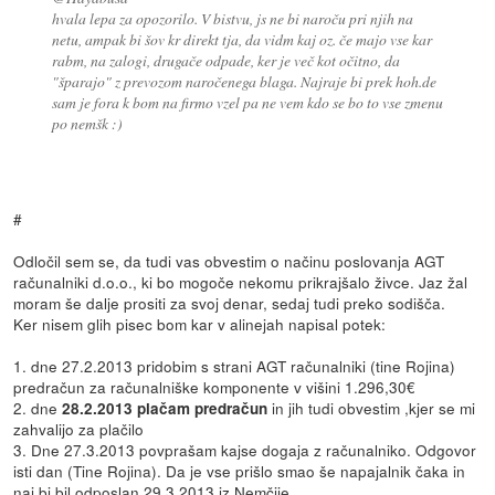
hvala lepa za opozorilo. V bistvu, js ne bi naroču pri njih na
netu, ampak bi šov kr direkt tja, da vidm kaj oz. če majo vse kar
rabm, na zalogi, drugače odpade, ker je več kot očitno, da
"šparajo" z prevozom naročenega blaga. Najraje bi prek hoh.de
sam je fora k bom na firmo vzel pa ne vem kdo se bo to vse zmenu
po nemšk :)
#
Odločil sem se, da tudi vas obvestim o načinu poslovanja AGT
računalniki d.o.o., ki bo mogoče nekomu prikrajšalo živce. Jaz žal
moram še dalje prositi za svoj denar, sedaj tudi preko sodišča.
Ker nisem glih pisec bom kar v alinejah napisal potek:
1. dne 27.2.2013 pridobim s strani AGT računalniki (tine Rojina)
predračun za računalniške komponente v višini 1.296,30€
2. dne
in jih tudi obvestim ,kjer se mi
28.2.2013 plačam predračun
zahvalijo za plačilo
3. Dne 27.3.2013 povprašam kajse dogaja z računalniko. Odgovor
isti dan (Tine Rojina). Da je vse prišlo smao še napajalnik čaka in
naj bi bil odposlan 29.3.2013 iz Nemčije