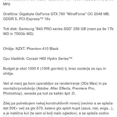
MHz
Grafična: Gigabyte GeForce GTX 760 "WindForce" OC 2048 MB,
GDDR 5, PCI-Express™ 16x
Trdi disk: Samsung "840 PRO series SSD" 256 GB (mam pa še 1Tb
WD in 750Gb WD)
Ohišje: NZXT. Phantom 410 Black
Cpu hladilnik: Corsair H60 Hydro Series™
Budget je okol 1000 € (100€ gor/dol) tj. brez coolerja za cpu in
ohišja.
Več al manj ga bom uporabljov za renderiranje (3Ds Max) in pa
montažo/produkcijo (Adobe: After Effects, Premiere Pro,
Photoshop), seveda pa tud za kakšn špil :D.
Zdej pa potrebujem nekaj konstruktivnih mnenj (recimo a se splača
dat 50€+ več za gtx 670, katero gtx sploh kupit (asus, msi, evga...),
a je matična kul (te sem si bolj malo ogledov), a se splača vodno