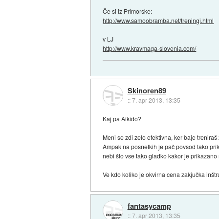
Če si iz Primorske:
http://www.samoobramba.net/treningi.html
v LJ
http://www.kravmaga-slovenia.com/
Skinoren89
::
7. apr 2013, 13:35
Kaj pa Aikido?
Meni se zdi zelo efektivna, ker baje trenira
Ampak na posnetkih je pač povsod tako prik
nebi šlo vse tako gladko kakor je prikazano
Ve kdo koliko je okvirna cena zakjučka inšt
fantasycamp
::
7. apr 2013, 13:35