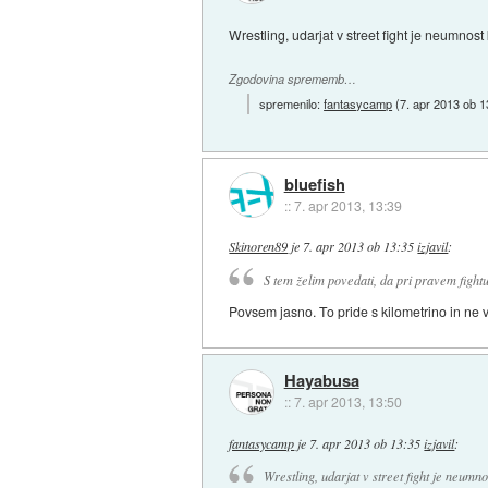
Wrestling, udarjat v street fight je neumnost 
Zgodovina sprememb…
spremenilo:
fantasycamp
(
7. apr 2013 ob 1
bluefish
::
7. apr 2013, 13:39
Skinoren89
je
7. apr 2013 ob 13:35
izjavil
:
S tem želim povedati, da pri pravem fightu
Povsem jasno. To pride s kilometrino in ne v
Hayabusa
::
7. apr 2013, 13:50
fantasycamp
je
7. apr 2013 ob 13:35
izjavil
:
Wrestling, udarjat v street fight je neumn