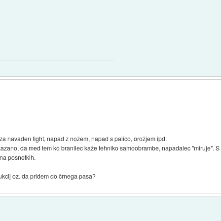
š za navaden fight, napad z nožem, napad s palico, orožjem ipd.
azano, da med tem ko branilec kaže tehniko samoobrambe, napadalec "miruje". S t
 na posnetkih.
rukcij oz. da pridem do črnega pasa?