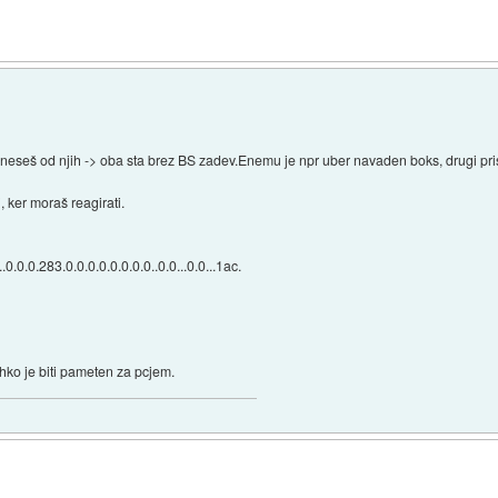
odneseš od njih -> oba sta brez BS zadev.Enemu je npr uber navaden boks, drugi pr
, ker moraš reagirati.
...0.0.0.283.0.0.0.0.0.0.0.0..0.0...0.0...1ac.
Lahko je biti pameten za pcjem.