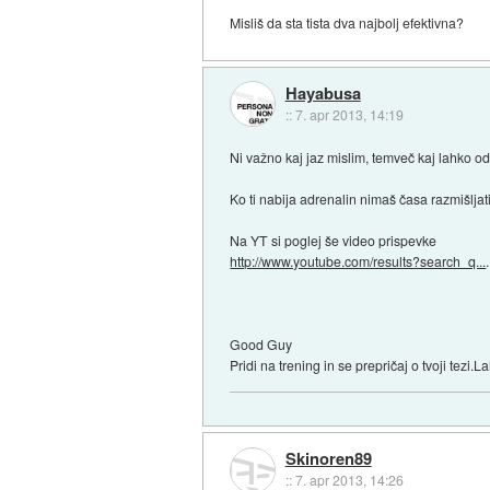
Misliš da sta tista dva najbolj efektivna?
Hayabusa
::
7. apr 2013, 14:19
Ni važno kaj jaz mislim, temveč kaj lahko 
Ko ti nabija adrenalin nimaš časa razmišljati
Na YT si poglej še video prispevke
http://www.youtube.com/results?search_q...
Good Guy
Pridi na trening in se prepričaj o tvoji tezi.
Skinoren89
::
7. apr 2013, 14:26