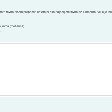
m ravno nisem prepričan katera bi bila najbolj efektivna oz. Primerna. Velik je tak
oks, mma (mešanca)
4
)