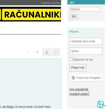
Išči:
Zadnje novice
Prijava
«
1
2
»
Zapomni si me
nov uporabnik
pozabili geslo?
a tistga, ki me je izval v to tudi malo