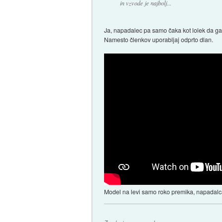
in vzvode je najbolj...
Ja, napadalec pa samo čaka kot lolek da ga b
Namesto členkov uporabljaj odprto dlan.
Model na levi samo roko premika, napadal