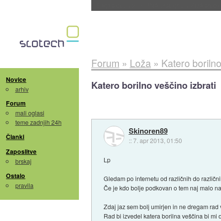
BMW v vozilih začel predvajati reklame
::
dane
Forum
»
Loža
»
Katero borilno
Novice
Katero borilno veščino izbrati
arhiv
Forum
mali oglasi
teme zadnjih 24h
Skinoren89
Članki
::
7. apr 2013, 01:50
Zaposlitve
Lp
brskaj
Ostalo
Gledam po internetu od različnih do različnih
pravila
Če je kdo bolje podkovan o tem naj malo n
Zdaj jaz sem bolj umirjen in ne dregam rad 
Rad bi izvedel katera borilna veščina bi mi 