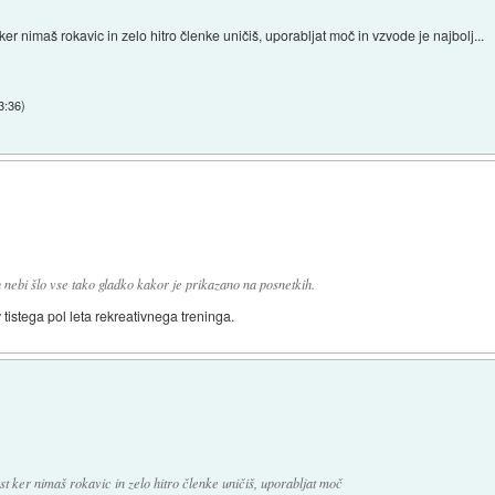
ker nimaš rokavic in zelo hitro členke uničiš, uporabljat moč in vzvode je najbolj...
3:36
)
 nebi šlo vse tako gladko kakor je prikazano na posnetkih.
 tistega pol leta rekreativnega treninga.
ost ker nimaš rokavic in zelo hitro členke uničiš, uporabljat moč