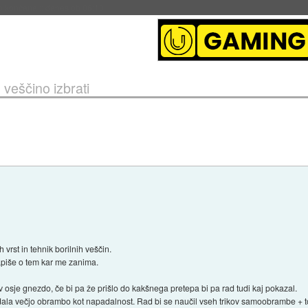
s ob 06:09
 veščino izbrati
 vrst in tehnik borilnih veščin.
apiše o tem kar me zanima.
v osje gnezdo, če bi pa že prišlo do kakšnega pretepa bi pa rad tudi kaj pokazal.
dala večjo obrambo kot napadalnost. Rad bi se naučil vseh trikov samoobrambe + to, d