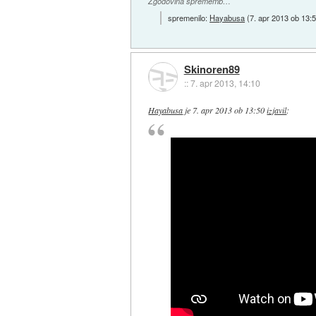
Zgodovina sprememb…
spremenilo:
Hayabusa
(
7. apr 2013 ob 13:
Skinoren89
::
7. apr 2013, 14:10
Hayabusa
je
7. apr 2013 ob 13:50
izjavil
: