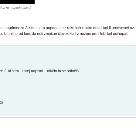
lca ne napada nazaj.
da naprimer za Aikido mora napadalec z roko točno tako delati kot ti predvevaš oz
e braniti pred tem, da nek zmešan človek klati z nožem proti tebi kot psihopat.
 2, ki sem ju prej napisal + aikido in se odločiš.
13
)