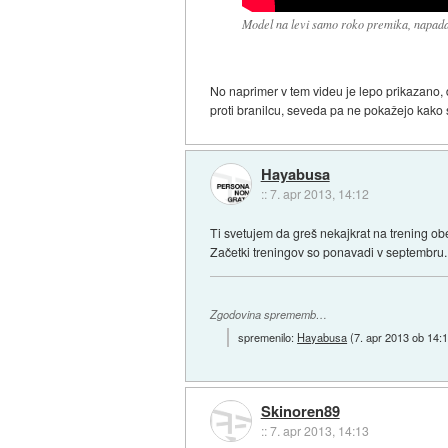
Model na levi samo roko premika, napada
No naprimer v tem videu je lepo prikazano, 
proti branilcu, seveda pa ne pokažejo kako s
Hayabusa
::
7. apr 2013, 14:12
Ti svetujem da greš nekajkrat na trening obeh
Začetki treningov so ponavadi v septembru.
Zgodovina sprememb…
spremenilo:
Hayabusa
(
7. apr 2013 ob 14:
Skinoren89
::
7. apr 2013, 14:13