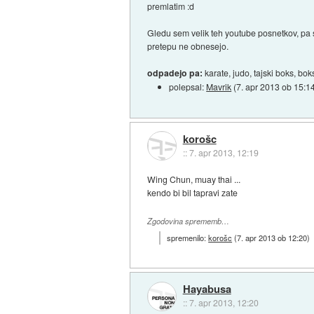
premlatim :d
Gledu sem velik teh youtube posnetkov, pa sa
pretepu ne obnesejo.
odpadejo pa:
karate, judo, tajski boks, b
polepsal:
Mavrik
(
7. apr 2013 ob 15:1
korošc
::
7. apr 2013, 12:19
Wing Chun, muay thai ...
kendo bi bil tapravi zate
Zgodovina sprememb…
spremenilo:
korošc
(
7. apr 2013 ob 12:20
)
Hayabusa
::
7. apr 2013, 12:20