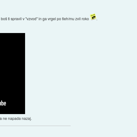
oš ti spravil v "vzvod" in ga vrgel po tleh/mu zvil roko
.
ca ne napada nazaj.