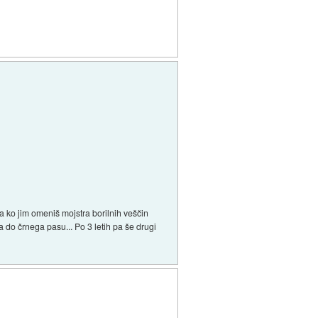
pa ko jim omeniš mojstra borilnih veščin
a do črnega pasu... Po 3 letih pa še drugi