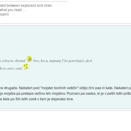
cated between keyboard and chair.
hat you read ...
sojam).
m seboj ne obraniš
brez heca, najmanj 5 let potrebuješ, da ti
da to zares znaš.
 drugače. Nekateri pod "mojster borilnih veščin" vidijo črni pas in kate. Nekateri 
ja mojstra pa pretepe večino teh mojstrov. Poznam pa osebo, ki je v petih letih prišl
da šele po 5ih letih zveš v čem je dejansko fora.