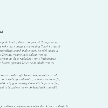
vil
:
n je da imaš zadevo v podzavesti. Zato pa se npr
 je neke vrste podzavestni trening. Torej, ko moraš
 razmišljaš ampak podzavestno izvedeš napad oz
. Trening, trening in še enkrat trening.
ževat, ne da se nadudlaš v npr 2 letih in nato
 hitreje spomniš kot če ne bi nikoli treniral
 tud razoroževanje ko nekdo meri vate s pištolo
o ali drugače) je vedno bil zraven nasvet trenerja,
nfliktu izognit na drugačen način če je le možno,
ani in če zadeve res ne obvladaš lahko narediš
e veliko teh prijemov samoobrambe...ki pa so piflarija in