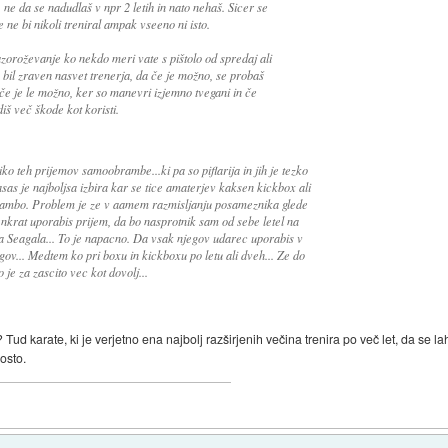
ne da se nadudlaš v npr 2 letih in nato nehaš. Sicer se
 ne bi nikoli treniral ampak vseeno ni isto.
zoroževanje ko nekdo meri vate s pištolo od spredaj ali
o bil zraven nasvet trenerja, da če je možno, se probaš
 če je le možno, ker so manevri izjemno tvegani in če
š več škode kot koristi.
o teh prijemov samoobrambe...ki pa so piflarija in jih je tezko
s je najboljsa izbira kar se tice amaterjev kaksen kickbox ali
obrambo. Problem je ze v aamem razmisljanju posameznika glede
 enkrat uporabis prijem, da bo nasprotnik sam od sebe letel na
ena Seagala... To je napacno. Da vsak njegov udarec uporabis v
ingov... Medtem ko pri boxu in kickboxu po letu ali dveh... Ze do
je za zascito vec kot dovolj...
ud karate, ki je verjetno ena najbolj razširjenih večina trenira po več let, da se lah
osto.