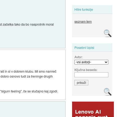
Hitre funkcije
seznam tem
 od začetka tako da bo nasprotnik moral
Posebni izpisi
Avtor:
Ključna beseda:
iraš in si v dobrem klubu. Mi smo namreč
da dobro osnovo tudi za treninge drugih
igurn feeling", če se slučajno kaj zgodi.