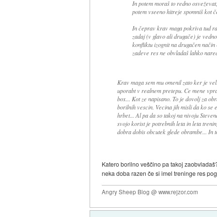
In potem moraš to redno osveževat, 
potem vseeno hitreje spomniš kot če
In čeprav krav maga pokriva tud ra
zadaj (v glavo ali drugače) je vedn
konfliktu izognit na drugačen način
zadeve res ne obvladaš lahko naredi
Krav maga sem mu omenil zato ker je velik
uporabt v realnem pretepu. Ce mene vprasa
box... Kot ze napisano. To je dovolj za 
borilnih vescin. Vecina jih misli da ko se
hrbet... Al pa da so takoj na nivoju Stev
svojo korist je potrebnih leta in leta tren
dobra dobis obcutek glede obrambe... In to 
Katero borilno veščino pa takoj zaobvladaš? T
neka doba razen če si imel treninge res pog
Angry Sheep Blog @ www.rejzor.com