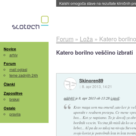
Sandisk že prodal več kot polovico SSD-jev za 
Forum
»
Loža
»
Katero borilno
Novice
Katero borilno veščino izbrati
arhiv
Forum
mali oglasi
teme zadnjih 24h
Skinoren89
Članki
::
8. apr 2013, 14:21
Zaposlitve
addy93
je
8. apr 2013 ob 13:28
izjavil
:
brskaj
Krav maga sem mu omenil zato ker je velik
Ostalo
uporabt v realnem pretepu. Ce mene vprasa
pravila
box... Kot ze napisano. To je dovolj za 
borilnih vescin. Vecina jih misli da ko se
hrbet... Al pa da so takoj na nivoju Stev
svojo korist je potrebnih leta in leta tren