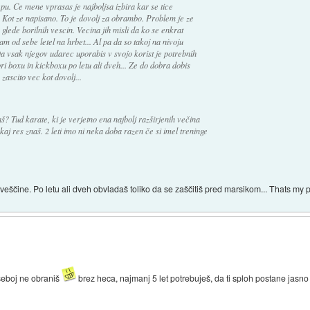
epu. Ce mene vprasas je najboljsa izbira kar se tice
 Kot ze napisano. To je dovolj za obrambo. Problem je ze
ede borilnih vescin. Vecina jih misli da ko se enkrat
m od sebe letel na hrbet... Al pa da so takoj na nivoju
a vsak njegov udarec uporabis v svojo korist je potrebnih
pri boxu in kickboxu po letu ali dveh... Ze do dobra dobis
zascito vec kot dovolj...
? Tud karate, ki je verjetno ena najbolj razširjenih večina
kaj res znaš. 2 leti imo ni neka doba razen če si imel treninge
eščine. Po letu ali dveh obvladaš toliko da se zaščitiš pred marsikom... Thats my p
 seboj ne obraniš
brez heca, najmanj 5 let potrebuješ, da ti sploh postane jasno 