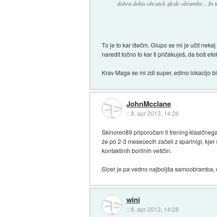
dobra dobis obcutek glede obrambe... In to 
To je to kar išečm. Glupo se mi je učit neka
naredit točno to kar ti pričakuješ, da boš efe
Krav Maga se mi zdi super, edino lokacijo bi
JohnMcclane
::
8. apr 2013, 14:26
Skinoren89 priporočam ti trening klasičneg
že po 2-3 mesececih začeli z sparinigi, kjer
kontaktinih borilnih veščin.
Sicer je pa vedno najboljša samoobramba, da
wini
::
8. apr 2013, 14:28