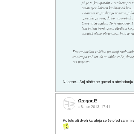
jih je tezko uporabt v realnem pret
amaterjev kaksen kickbox ali box...
v aamem razmisljanju posameznika gl
uporabis prijem, da bo nasprotnik sa
Stevena Seagala... To je napacno. D
leta in leta treningov... Medtem ko 
obcutek glede obrambe... In to je za 
Katero borilno veščino pa takoj zaobvladaš
trenira po več let, da se lahko reče, da ne
res pogosto.
Nobene... Saj nihče ne govori o obvladanju v
Gregor P
::
8. apr 2013, 17:41
Po letu ali dveh karateja se še pred samim