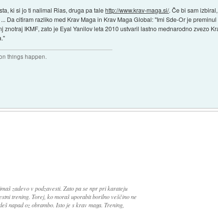
ta, ki si jo ti nalimal Rias, druga pa tale
http://www.krav-maga.si/
. Če bi sam izbiral, 
ka ... Da citiram razliko med Krav Maga in Krav Maga Global: "Imi Sde-Or je premi
 trenj znotraj IKMF, zato je Eyal Yanilov leta 2010 ustvaril lastno mednarodno zvezo
."
son things happen.
 imaš zadevo v podzavesti. Zato pa se npr pri karateju
estni trening. Torej, ko moraš uporabit borilno veščino ne
eš napad oz obrambo. Isto je s krav maga. Trening,