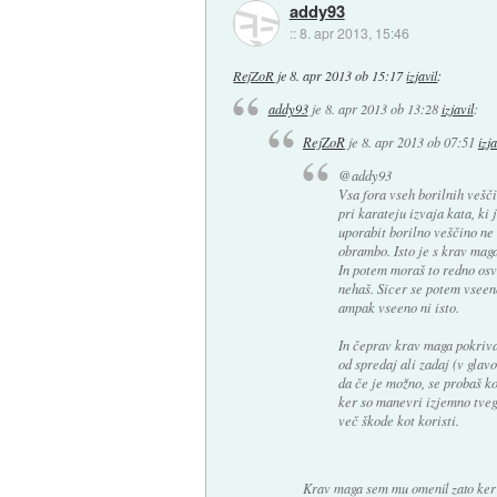
addy93
::
8. apr 2013, 15:46
RejZoR
je
8. apr 2013 ob 15:17
izjavil
:
addy93
je
8. apr 2013 ob 13:28
izjavil
:
RejZoR
je
8. apr 2013 ob 07:51
izja
@addy93
Vsa fora vseh borilnih vešči
pri karateju izvaja kata, ki
uporabit borilno veščino ne
obrambo. Isto je s krav maga
In potem moraš to redno osve
nehaš. Sicer se potem vseeno
ampak vseeno ni isto.
In čeprav krav maga pokriva
od spredaj ali zadaj (v glav
da če je možno, se probaš ko
ker so manevri izjemno tveg
več škode kot koristi.
Krav maga sem mu omenil zato ker j