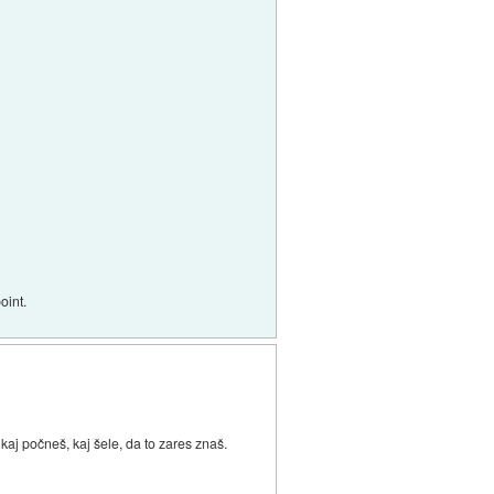
oint.
kaj počneš, kaj šele, da to zares znaš.