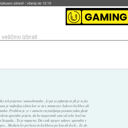
naslednji dve leti
::
včeraj ob 11:37
 veščino izbrati
o teh prijemov samoobrambe...ki pa so piflarija in jih je tezko
s je najboljsa izbira kar se tice amaterjev kaksen kickbox ali
obrambo. Problem je ze v aamem razmisljanju posameznika glede
 enkrat uporabis prijem, da bo nasprotnik sam od sebe letel na
ena Seagala... To je napacno. Da vsak njegov udarec uporabis v
ingov... Medtem ko pri boxu in kickboxu po letu ali dveh... Ze do