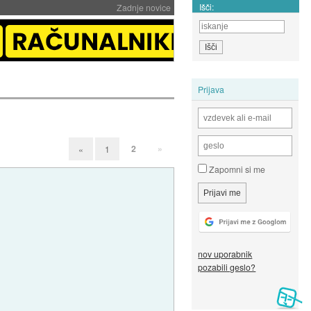
Išči:
Zadnje novice
Prijava
2
»
«
1
Zapomni si me
nov uporabnik
pozabili geslo?