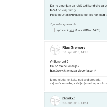
Da ne omenjam da rabiš tudi kondicijo za b
tečeš po vsaj 5km ;)
Pa če ne znaš skakat s kolebnico kar začni :
Zgodovina sprememb…
spremenil:
wini
(
8. apr 2013 ob 14:29
)
Rias Gremory
::
8. apr 2013, 14:47
@Skinoren89
Saj so stalne lokacije?
http://www.kravmaga-slovenia.com/
Mirno gledamo, kako naš svet propada,
saj za časa našega življenja ne bo popoln
ramiz?!
::
8. apr 2013, 14:54