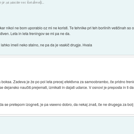
je za zascito vec kot dovolj...
j kar nikol ne bom uporablo oz mi ne koristi. Te tehnike pri teh borilnih veščinah so
ktiven. Leta in leta treningov se mi pa ne da.
 lahko imeli neko stalno, ne pa da je vsakič drugje. Hvala
a boksa. Zadeva je že po pol leta precej efektivna za samoobrambo, če pridno tren
 se dejansko naučiš prejemati, izmikati in dajati udarce. V osnovi je preposta in ti 
 se pretepom izogneš, je pa vseeno dobro, da nekaj znaš, če ne drugega za bolj "s