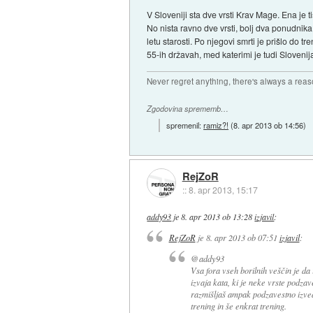
V Sloveniji sta dve vrsti Krav Mage. Ena je tis
No nista ravno dve vrsti, bolj dva ponudni
letu starosti. Po njegovi smrti je prišlo do
55-ih državah, med katerimi je tudi Slovenija
Never regret anything, there's always a rea
Zgodovina sprememb…
spremenil:
ramiz?!
(
8. apr 2013 ob 14:56
)
RejZoR
::
8. apr 2013, 15:17
addy93
je
8. apr 2013 ob 13:28
izjavil
:
RejZoR
je
8. apr 2013 ob 07:51
izjavil
:
@addy93
Vsa fora vseh borilnih veščin je da
izvaja kata, ki je neke vrste podzav
razmišljaš ampak podzavestno izved
trening in še enkrat trening.