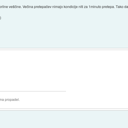
orilne veščine. Večina pretepačev nimajo kondicije niti za 1minuto pretepa. Tako 
)
oma propadel.