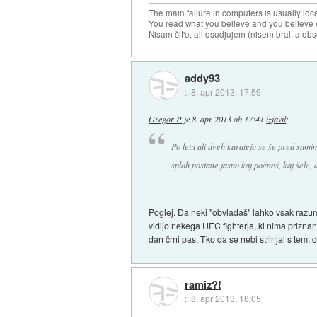
The main failure in computers is usually lo
You read what you believe and you believe w
Nisam čit'o, ali osudjujem (nisem bral, a ob
addy93
::
8. apr 2013, 17:59
Gregor P
je
8. apr 2013 ob 17:41
izjavil
:
Po letu ali dveh karateja se še pred sami
sploh postane jasno kaj počneš, kaj šele, 
Poglej. Da neki "obvladaš" lahko vsak razume
vidijo nekega UFC fighterja, ki nima priznan
dan črni pas. Tko da se nebi strinjal s tem, 
ramiz?!
::
8. apr 2013, 18:05