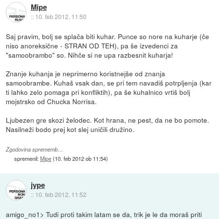
Mipe
::
10. feb 2012, 11:50
Saj pravim, bolj se splača biti kuhar. Punce so nore na kuharje (če
niso anoreksične - STRAN OD TEH), pa še izvedenci za
"samoobrambo" so. Nihče si ne upa razbesnit kuharja!
Znanje kuhanja je neprimerno koristnejše od znanja
samoobrambe. Kuhaš vsak dan, se pri tem navadiš potrpljenja (kar
ti lahko zelo pomaga pri konfliktih), pa še kuhalnico vrtiš bolj
mojstrsko od Chucka Norrisa.
Ljubezen gre skozi želodec. Kot hrana, ne pest, da ne bo pomote.
Nasilneži bodo prej kot slej uničili družino.
Zgodovina sprememb…
spremenil:
Mipe
(
10. feb 2012 ob 11:54
)
jype
::
10. feb 2012, 11:52
amigo_no1> Tudi proti takim latam se da, trik je le da moraš priti