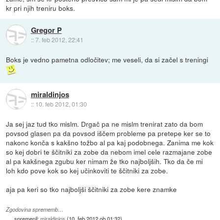
kr pri njih treniru boks.
Gregor P
::
7. feb 2012, 22:41
Boks je vedno pametna odločitev; me veseli, da si začel s treningi
miraldinjos
::
10. feb 2012, 01:30
Ja sej jaz tud tko mislm. Drgač pa ne mislm trenirat zato da bom
povsod glasen pa da povsod iščem probleme pa pretepe ker se to
nakonc konča s kakšno tožbo al pa kaj podobnega. Zanima me kok
so kej dobri te ščitniki za zobe da nebom imel cele razmajane zobe
al pa kakšnega zgubu ker nimam že tko najboljših. Tko da če mi
loh kdo pove kok so kej učinkoviti te ščitniki za zobe.
aja pa keri so tko najboljši ščitniki za zobe kere znamke
Zgodovina sprememb…
spremenil:
miraldinjos
(
10. feb 2012 ob 01:32
)