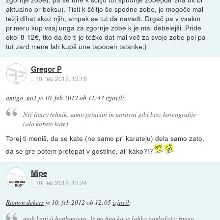
aktualno pr boksu). Tisti k ščitjo še spodne zobe, je mogoče mal
težji dihat skoz njih, ampak se tut da navadt. Drgač pa v vsakm
primeru kup vsaj unga za zgornje zobe k je mal debelejši..Pride
okol 8-12€, tko da če ti je težko dat mal več za svoje zobe pol pa
tut zard mene lah kupš une tapocen tatanke;)
Gregor P
::
10. feb 2012, 12:16
amigo_no1
je
10. feb 2012 ob 11:43
izjavil
:
Nič fancy tehnik, samo principi in naravni gibi brez koreografije
(ala karate kate)
Torej ti meniš, da se kate (ne samo pri karateju) dela samo zato,
da se gre potem pretepat v gostilne, ali kako?!?
Mipe
::
10. feb 2012, 12:24
Ramon dekers
je
10. feb 2012 ob 12:05
izjavil
:
mah kupi ji bonbonjero. Je pa fino ko se lahko pogledaš v špegu