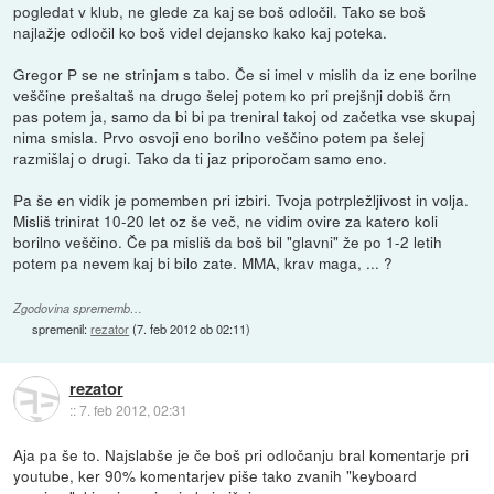
pogledat v klub, ne glede za kaj se boš odločil. Tako se boš
najlažje odločil ko boš videl dejansko kako kaj poteka.
Gregor P se ne strinjam s tabo. Če si imel v mislih da iz ene borilne
veščine prešaltaš na drugo šelej potem ko pri prejšnji dobiš črn
pas potem ja, samo da bi bi pa treniral takoj od začetka vse skupaj
nima smisla. Prvo osvoji eno borilno veščino potem pa šelej
razmišlaj o drugi. Tako da ti jaz priporočam samo eno.
Pa še en vidik je pomemben pri izbiri. Tvoja potrpležljivost in volja.
Misliš trinirat 10-20 let oz še več, ne vidim ovire za katero koli
borilno veščino. Če pa misliš da boš bil "glavni" že po 1-2 letih
potem pa nevem kaj bi bilo zate. MMA, krav maga, ... ?
Zgodovina sprememb…
spremenil:
rezator
(
7. feb 2012 ob 02:11
)
rezator
::
7. feb 2012, 02:31
Aja pa še to. Najslabše je če boš pri odločanju bral komentarje pri
youtube, ker 90% komentarjev piše tako zvanih "keyboard