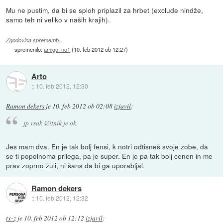
Mu ne pustim, da bi se sploh priplazil za hrbet (exclude nindže,
samo teh ni veliko v naših krajih).
Zgodovina sprememb…
spremenilo:
amigo_no1
(
10. feb 2012 ob 12:27
)
Arto
::
10. feb 2012, 12:30
Ramon dekers
je
10. feb 2012 ob 02:08
izjavil
:
jp vsak ščitnik je ok.
Jes mam dva. En je tak bolj fensi, k notri odtisneš svoje zobe, da
se ti popolnoma prilega, pa je super. En je pa tak bolj cenen in me
prav zoprno žuli, ni šans da bi ga uporabljal.
Ramon dekers
::
10. feb 2012, 12:32
tx-z
je
10. feb 2012 ob 12:12
izjavil
: