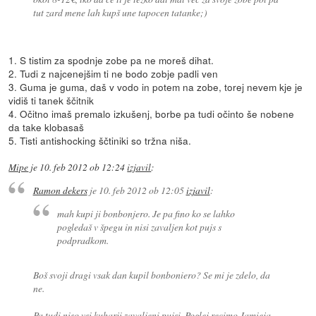
tut zard mene lah kupš une tapocen tatanke;)
1. S tistim za spodnje zobe pa ne moreš dihat.
2. Tudi z najcenejšim ti ne bodo zobje padli ven
3. Guma je guma, daš v vodo in potem na zobe, torej nevem kje je
vidiš ti tanek ščitnik
4. Očitno imaš premalo izkušenj, borbe pa tudi očinto še nobene
da take klobasaš
5. Tisti antishocking ščtiniki so tržna niša.
Mipe
je
10. feb 2012 ob 12:24
izjavil
:
Ramon dekers
je
10. feb 2012 ob 12:05
izjavil
:
mah kupi ji bonbonjero. Je pa fino ko se lahko
pogledaš v špegu in nisi zavaljen kot pujs s
podpradkom.
Boš svoji dragi vsak dan kupil bonboniero? Se mi je zdelo, da
ne.
Pa tudi niso vsi kuharji zavaljeni pujsi. Poglej recimo Jamieja