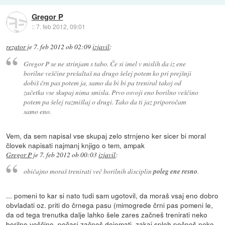
Gregor P
::
7. feb 2012, 09:01
rezator
je
7. feb 2012 ob 02:09
izjavil
:
Gregor P se ne strinjam s tabo. Če si imel v mislih da iz ene
borilne veščine prešaltaš na drugo šelej potem ko pri prejšnji
dobiš črn pas potem ja, samo da bi bi pa treniral takoj od
začetka vse skupaj nima smisla. Prvo osvoji eno borilno veščino
potem pa šelej razmišlaj o drugi. Tako da ti jaz priporočam
samo eno.
Vem, da sem napisal vse skupaj zelo strnjeno ker sicer bi moral
človek napisati najmanj knjigo o tem, ampak
Gregor P
je
7. feb 2012 ob 00:03
izjavil
:
običajno moraš trenirati več borilnih disciplin
poleg ene resno
.
... pomeni to kar si nato tudi sam ugotovil, da moraš vsaj eno dobro
obvladati oz. priti do črnega pasu (mimogrede črni pas pomeni le,
da od tega trenutka dalje lahko šele zares začneš trenirati neko
borilno veščino, počasi začneš dojemati, zakaj sploh počneš neke