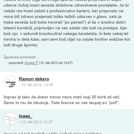
udarce (tukaj imam seveda določene zdravstvene pomisleke, če bi
nekdo res hotel začeti s profesionalno kariero, ker preprosto ne
more biti zdravo prejemati toliko težkih udarcev v glavo, zato je
treba seveda tudi boks trenirati "po pameti") si še v izredno dobri
telesni kondiciji, pripravljen na vse ostalo (da tudi na pretepe, kjer
boš npr. v sekundi knockoutiral nekega karateista, ki šele nekaj let
trenira in dela kate; sam sem bolj ciljal na ostale borilne veščine kot
tudi druge športe).
Zgodovina sprememb…
spremenil:
Gregor P
(
10. feb 2012 ob 13:47
)
Ramon dekers
::
10. feb 2012, 14:35
čeprav je tako da dober trener mora imeti vsaj 30 borb ali več.
Samo to mu da izkušnje. Tiste licence so vse skupaj en "pofl".
teaaa_
::
10. feb 2012, 21:37
meni je od teh borilnih veščin najbolj zakon kickboks ...