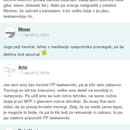
gibe, stave, blokade itd.). Nato pa znanje nadgradiš z ostalimi.
Recimo, če začneš s karatejem, ti bo veliko lažje v jiu-jitsu,
teakwondoju itn.
Mesar
::
7. feb 2012, 09:21
Jogo pejt trenirat, lahko z meditacijo nasprotnika premagaš, pa še
dekline boš spoznal
Arto
::
7. feb 2012, 09:29
Jaz sem svoj čas treniral ITF taekwondo, pa je bilo zelo zabavno.
Treningi so bili kar intenzivni, veliko smo delali na kondiciji in
raztezanju. Pa učili smo se tudi ročno tehniko, ne samo nožne
(baje je pri WTF v glavnem nožna tehnika). Za muay thai sem
slišal, da so precej brutalni treningi. Zdaj, če se misliš zares tepst,
je mogoče to bolje, če pa bi šlo bolj za rekreacijo in zabavo, bi pa
jaz osebno priporočil ITF taekwondo.