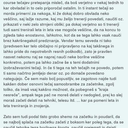
course tečajev pretepanja misleč, da boš verjetno v nekaj tednih to
kar obvladal in to celo priporočal ostalim. In ti instant tečaji so
morda primerni za nekoga, ki že dokaj dobro obvlada neko
veščino, saj lažje razume, kaj mu želijo trenerji povedati, naučiti oz.
prikazati v neki zelo strnjeni obliki; pa dokaj verjetno so ti trenerji
tudi sami trenirali leta in leta vse mogoče veščine, da na koncu to
zgleda tako enostavno, lahkotno, kot da se tega lahko vsak nauči
brez kakršnegakoli predznanja. Vendar temu seveda ni tako
(predvsem ker telo običajno ni pripravljeno na kaj takšnega in
lahko pride do nepotrebnih resnih poškodb), zato je pravilen
nasvet nekomu naj se naprej nauči neke borilne veščine
konkretno, potem pa lahko začne še s temi dodatnimi
izobraževanimi tečaji. In če ti tega na teh tečajih ne povedo, potem
ti samo načrtno jemljejo denar oz. po domače povedano
nategujejo. Če sem malo bolj popustljiv, se zagotovo najde tudi
kakšen dober osnovni tečaj samoobrambe za začetnike, zgolj
toliko, da imaš vsaj kakšno možnost, da pobegneš s "kraja
nesreče", ampak tega pač ne moreš delati v nedogled, prej ko slej
moraš začeti delati na tehniki, telesu itd. ... kar pa pomeni leta in
leta treniranja in znojenja.
Zato sem tudi podal tisto grobo shemo na začetku in poudaril, da
se najbolj splača na začetku začeti z boksom ker poleg tega, da se
naučiš tehnike tega borilnega športa, naučiš prejemati in dajati