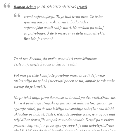
Ramon dekers
je
10. feb 2012 ob 01:49
izjavil
:
vzemi najcenejsega. To je itak trzna nisa. Ce te bo
sparing partner nokavtiral ti bodo tudi s
najcenejsim ostali zobje notri. Ne stekam pa zakaj
ga potrebujes. 3 do 6 mesecev se dela samo direkte.
Btw kdo je trener?
To ni res. Recimo, da maš v osnovi tri vrste ščitnikov.
Tiste najcenejše k so za en kurac vredni.
Pol maš pa tiste k majo še posebno maso in se ti dejansko
prilagodijo po zobeh (sicer uni pocen se tut, ampak je tok tanko
vseskp da je krneki).
No pr teh k majo prou tko maso za to maš pa dve vrsti..Osnovne,
k ti ščit predvsem stranske in naravnost udarce(torj zaščita za
zgornje zobe), pa še une k ščitjo tut spodnje zobe(kar zna bit bl
aktualno pr boksu). Tisti k ščitjo še spodne zobe, je mogoče mal
težji dihat skoz njih, ampak se tut da navadt. Drgač pa v vsakm
primeru kup vsaj unga za zgornje zobe k je mal debelejši..Pride
okol 8-12€, tko da če ti je težko dat mal več za svoje zobe pol pa