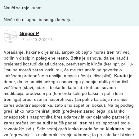
Nauči se raje kuhat.
Nihče še ni ugnal besnega kuharja.
Gregor P
::
7. feb 2012, 00:03
Vprašanje, kakšne cilje imaš, ampak običajno moraš trenirati več
borilnih disciplin poleg ene resno.
je osnova, da se naučiš
Boks
prejemati kot tudi dajati udarce, predvsem iz klinča (ker npr. pri jiu-
jitsu ne moreš zares lomiti rok, če me razumeš; ne govorim o
kakšnem pretepaškem nasilju, ampak učenju, disciplini).
je
Karate
dober, da se naučiš nekega osnovnega gibanja, oblik pri borilnih
veščinah (stavi, udarci, blokade, kate itd.) kot tudi seveda
meditacije, predvsem pa (to morda šele po kakšnih petih letih
treninga) prestrezanja nasprotnikov (ampak v karateju ne smeš
zares udariti nasprotnika, zato smo zopet pri boksu). Na tej podlagi
greš lahko nato trenirati
(predvsem zaradi tega, da lahko
judo
onesposobiš nasprotnika brez udarcev in ker dejansko partnerja
zares mečeš kot se tudi naučiš padati, treniraš oz. spoznaš tvoje
ravnotežje ipd.). Šele sedaj greš lahko morda še na
ipd.
kickboks
za "ogrevanje" in malo prakticiranja udarcev; to pa zato ker bi sicer