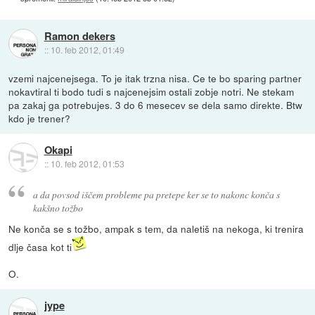
Ramon dekers
::
10. feb 2012, 01:49
vzemi najcenejsega. To je itak trzna nisa. Ce te bo sparing partner
nokavtiral ti bodo tudi s najcenejsim ostali zobje notri. Ne stekam
pa zakaj ga potrebujes. 3 do 6 mesecev se dela samo direkte. Btw
kdo je trener?
Okapi
::
10. feb 2012, 01:53
a da povsod iščem probleme pa pretepe ker se to nakonc konča s
kakšno tožbo
Ne konča se s tožbo, ampak s tem, da naletiš na nekoga, ki trenira
dlje časa kot ti
O.
jype