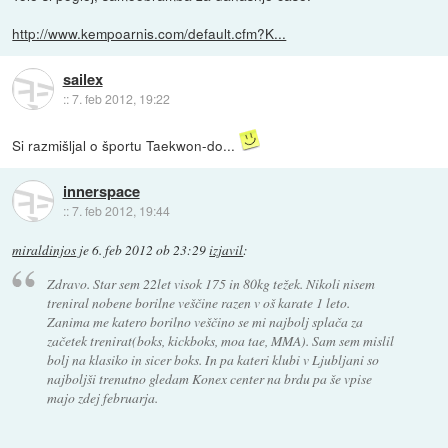
http://www.kempoarnis.com/default.cfm?K...
sailex
::
7. feb 2012, 19:22
Si razmišljal o športu Taekwon-do...
innerspace
::
7. feb 2012, 19:44
miraldinjos
je
6. feb 2012 ob 23:29
izjavil
:
Zdravo. Star sem 22let visok 175 in 80kg težek. Nikoli nisem
treniral nobene borilne veščine razen v oš karate 1 leto.
Zanima me katero borilno veščino se mi najbolj splača za
začetek trenirat(boks, kickboks, moa tae, MMA). Sam sem mislil
bolj na klasiko in sicer boks. In pa kateri klubi v Ljubljani so
najboljši trenutno gledam Konex center na brdu pa še vpise
majo zdej februarja.