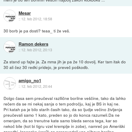
Mesar
::
12. feb 2012, 18:58
30 borb je pa dosti? teaa_ ti že veš.
Ramon dekers
::
12. feb 2012, 20:13
Za stand up fajte ja. Za mma jih je pa že 10 dovolj. Ker tam itak do
30 ali čez 30 redki pridejo, je preveč poškodb.
amigo_no1
::
12. feb 2012, 20:44
Dolgo časa sem preučeval razllične borilne veščine, tako da lahko
rečem da se mi nekaj sanja o tem področju, kaj je BS in kaj ne.
Pri katah pa je bilo starih časih tako, da so ljudje večino življenja
preučevali samo 1 kato, preden so jo do konca razumeli.Da ne
omenjam, da so trenutne kate samo bleda senca tega, kar so
nekoč bile (kot bi tigru vzel kremplje in zobe), namreč po Ameriški
zasedbi Japonske (ww2) so prepovedali vse njihove borilne