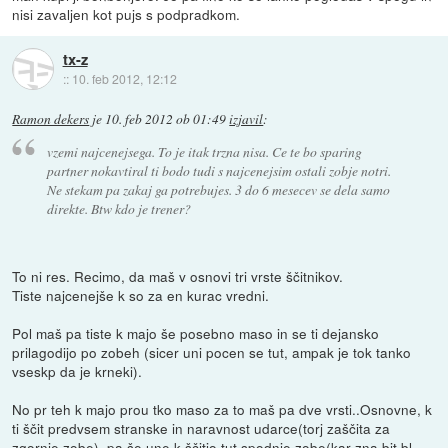
nisi zavaljen kot pujs s podpradkom.
tx-z
::
10. feb 2012, 12:12
Ramon dekers
je
10. feb 2012 ob 01:49
izjavil
:
vzemi najcenejsega. To je itak trzna nisa. Ce te bo sparing
partner nokavtiral ti bodo tudi s najcenejsim ostali zobje notri.
Ne stekam pa zakaj ga potrebujes. 3 do 6 mesecev se dela samo
direkte. Btw kdo je trener?
To ni res. Recimo, da maš v osnovi tri vrste ščitnikov.
Tiste najcenejše k so za en kurac vredni.
Pol maš pa tiste k majo še posebno maso in se ti dejansko
prilagodijo po zobeh (sicer uni pocen se tut, ampak je tok tanko
vseskp da je krneki).
No pr teh k majo prou tko maso za to maš pa dve vrsti..Osnovne, k
ti ščit predvsem stranske in naravnost udarce(torj zaščita za
zgornje zobe), pa še une k ščitjo tut spodnje zobe(kar zna bit bl