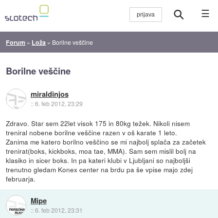
☰
Forum
»
Loža
»
Borilne veščine
Borilne veščine
miraldinjos
::
6. feb 2012, 23:29
Zdravo. Star sem 22let visok 175 in 80kg težek. Nikoli nisem
treniral nobene borilne veščine razen v oš karate 1 leto.
Zanima me katero borilno veščino se mi najbolj splača za začetek
trenirat(boks, kickboks, moa tae, MMA). Sam sem mislil bolj na
klasiko in sicer boks. In pa kateri klubi v Ljubljani so najboljši
trenutno gledam Konex center na brdu pa še vpise majo zdej
februarja.
Mipe
::
6. feb 2012, 23:31