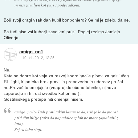
in nisi zavaljen kot pujs s podpradkom.
Boš svoji dragi vsak dan kupil bonboniero? Se mi je zdelo, da ne.
Pa tudi niso vsi kuharji zavaljeni pujsi. Poglej recimo Jamieja
Oliverja.
amigo_no1
::
10. feb 2012, 12:25
Ne.
Kate so dobre kot vaja za razvoj koordinacije gibov, za naključen
RL fight, ki poteka brez pravil in prepovedanih udarcev pa žal
ne.Preveč te omejujejo (vnaprej določene tehnike, njihovo
zaporedje in hitrost izvedbe kot primer).
Gostilniškega pretepa niti omenjal nisem.
amigo_no1> Tudi proti takim latam se da, trik je le da moraš
priti čim bližje (tako da napadalec sploh ne more zamahniti z
lato).
Sej za tabo stoji.