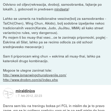
Odvisno od ciljev(rekreacija, dvoboji, samoobramba, fajtanje po
lokalih..), gobcnosti in predvsem
mindseta
!
Lahko se usmeris na tradicionalne vescine(bolj za samoobrambo -
TaiChi(Chen), Wing Chun, Aikido), bolj sodobne izpeljanke nekoc
tradicionalnih vescin(Karate, Judo, JiuJitsu, MMA) ali kako street
varianto(no rules, very dangerous).
Po mojem ti bo muay-thai vsec...ce te zanimajo pripomocki, poglej -
Eskrima ali Silat, lahko pa se recimo odlocis za old school
srednjevesko mecevanje:)
Sam ti priporocam wing chun + eskrima ali muay-thai, lahko pa
katerokoli drugo kombinacijo.
Mogoce te utegne zanimat tole:
http://www.ipmanwingchunslovenija.com/
http://www.dnobm.com/si/index.php
miraldinjos
::
7. feb 2012, 22:23
Danns sem biu na treningu boksa pri FCL in mislim da je to pravo
zame, sm se kr pošteno prešvicu sam mi je pa sedl mislm da bom