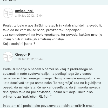
amigo_no1
::
10. feb 2012, 13:04
Poglej, z idejo o gostilniških pretepih in katah si prišel na svetlo ti,
tako da ne vem kaj se sedaj pravzaprav "napenjaš".
Jaz sem odgovoril na tvoje vprašanje, ter povedal kakšno mnenje
imam o njih in zakaj jih smatram koristne.
Kaj ti sedaj ni jasno ?
Gregor P
::
10. feb 2012, 13:44
Podal si mnenje o nečem o čemer se vsaj iz prebranega ne
spoznaš in nato svetoval dalje, na podlagi tega že v osnovi
napačno izoblikovanega mnenja. Sam pa sem le namignil, da so
kate dosti več kot pa samo neka "koreografija" (da ne izgubljamo
besed, da minejo leta, če ne kar desetletja, da jih morda nekega
dne sploh tako na pol obvladaš), nakar si ti dejal, kako niso
primerne za "naključen RL fight".
In potem si ti podal neke povezave do nekih ameriških crash