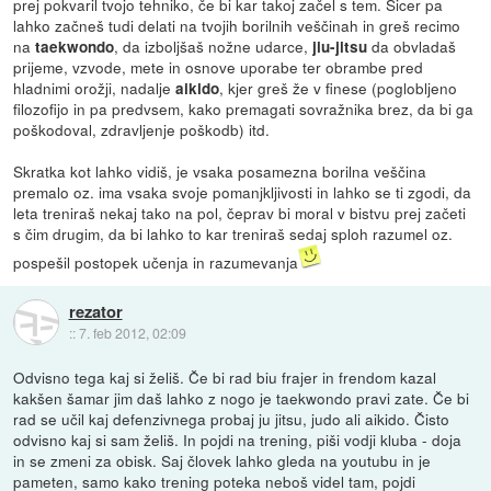
prej pokvaril tvojo tehniko, če bi kar takoj začel s tem. Sicer pa
lahko začneš tudi delati na tvojih borilnih veščinah in greš recimo
na
, da izboljšaš nožne udarce,
da obvladaš
taekwondo
jiu-jitsu
prijeme, vzvode, mete in osnove uporabe ter obrambe pred
hladnimi orožji, nadalje
, kjer greš že v finese (poglobljeno
aikido
filozofijo in pa predvsem, kako premagati sovražnika brez, da bi ga
poškodoval, zdravljenje poškodb) itd.
Skratka kot lahko vidiš, je vsaka posamezna borilna veščina
premalo oz. ima vsaka svoje pomanjkljivosti in lahko se ti zgodi, da
leta treniraš nekaj tako na pol, čeprav bi moral v bistvu prej začeti
s čim drugim, da bi lahko to kar treniraš sedaj sploh razumel oz.
pospešil postopek učenja in razumevanja
rezator
::
7. feb 2012, 02:09
Odvisno tega kaj si želiš. Če bi rad biu frajer in frendom kazal
kakšen šamar jim daš lahko z nogo je taekwondo pravi zate. Če bi
rad se učil kaj defenzivnega probaj ju jitsu, judo ali aikido. Čisto
odvisno kaj si sam želiš. In pojdi na trening, piši vodji kluba - doja
in se zmeni za obisk. Saj človek lahko gleda na youtubu in je
pameten, samo kako trening poteka neboš videl tam, pojdi