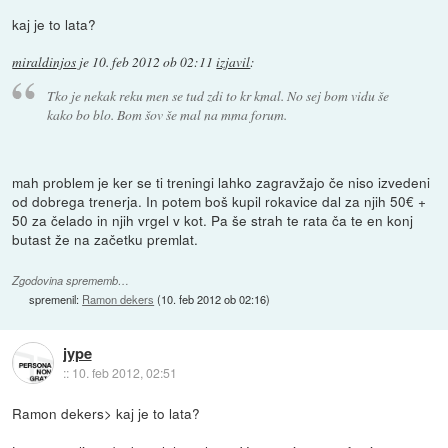
kaj je to lata?
miraldinjos
je
10. feb 2012 ob 02:11
izjavil
:
Tko je nekak reku men se tud zdi to kr kmal. No sej bom vidu še
kako bo blo. Bom šov še mal na mma forum.
mah problem je ker se ti treningi lahko zagravžajo če niso izvedeni
od dobrega trenerja. In potem boš kupil rokavice dal za njih 50€ +
50 za čelado in njih vrgel v kot. Pa še strah te rata ča te en konj
butast že na začetku premlat.
Zgodovina sprememb…
spremenil:
Ramon dekers
(
10. feb 2012 ob 02:16
)
jype
::
10. feb 2012, 02:51
Ramon dekers> kaj je to lata?