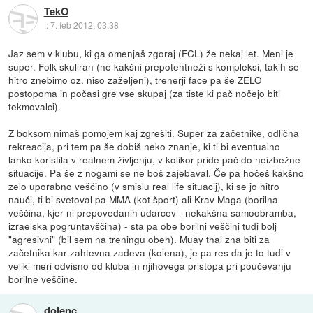
TekO
::
7. feb 2012, 03:38
Jaz sem v klubu, ki ga omenjaš zgoraj (FCL) že nekaj let. Meni je
super. Folk skuliran (ne kakšni prepotentneži s kompleksi, takih se
hitro znebimo oz. niso zaželjeni), trenerji face pa še ZELO
postopoma in počasi gre vse skupaj (za tiste ki pač nočejo biti
tekmovalci).
Z boksom nimaš pomojem kaj zgrešiti. Super za začetnike, odlična
rekreacija, pri tem pa še dobiš neko znanje, ki ti bi eventualno
lahko koristila v realnem življenju, v kolikor pride pač do neizbežne
situacije. Pa še z nogami se ne boš zajebaval. Če pa hočeš kakšno
zelo uporabno veščino (v smislu real life situacij), ki se jo hitro
nauči, ti bi svetoval pa MMA (kot šport) ali Krav Maga (borilna
veščina, kjer ni prepovedanih udarcev - nekakšna samoobramba,
izraelska pogruntavščina) - sta pa obe borilni veščini tudi bolj
"agresivni" (bil sem na treningu obeh). Muay thai zna biti za
začetnika kar zahtevna zadeva (kolena), je pa res da je to tudi v
veliki meri odvisno od kluba in njihovega pristopa pri poučevanju
borilne veščine.
dolenc