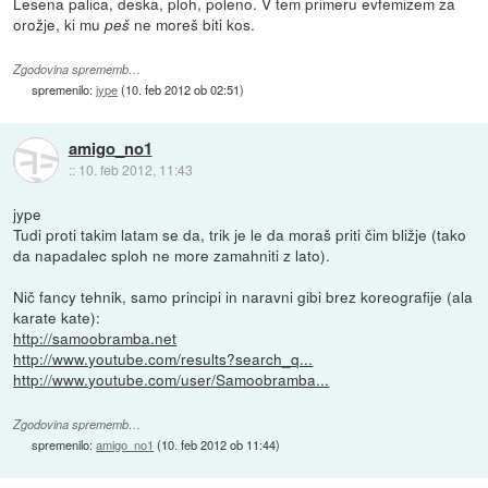
Lesena palica, deska, ploh, poleno. V tem primeru evfemizem za
orožje, ki mu
ne moreš biti kos.
peš
Zgodovina sprememb…
spremenilo:
jype
(
10. feb 2012 ob 02:51
)
amigo_no1
::
10. feb 2012, 11:43
jype
Tudi proti takim latam se da, trik je le da moraš priti čim bližje (tako
da napadalec sploh ne more zamahniti z lato).
Nič fancy tehnik, samo principi in naravni gibi brez koreografije (ala
karate kate):
http://samoobramba.net
http://www.youtube.com/results?search_q...
http://www.youtube.com/user/Samoobramba...
Zgodovina sprememb…
spremenilo:
amigo_no1
(
10. feb 2012 ob 11:44
)