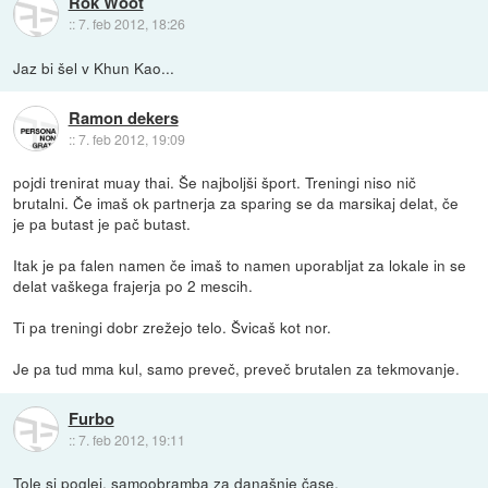
Rok Woot
::
7. feb 2012, 18:26
Jaz bi šel v Khun Kao...
Ramon dekers
::
7. feb 2012, 19:09
pojdi trenirat muay thai. Še najboljši šport. Treningi niso nič
brutalni. Če imaš ok partnerja za sparing se da marsikaj delat, če
je pa butast je pač butast.
Itak je pa falen namen če imaš to namen uporabljat za lokale in se
delat vaškega frajerja po 2 mescih.
Ti pa treningi dobr zrežejo telo. Švicaš kot nor.
Je pa tud mma kul, samo preveč, preveč brutalen za tekmovanje.
Furbo
::
7. feb 2012, 19:11
Tole si poglej, samoobramba za današnje čase.