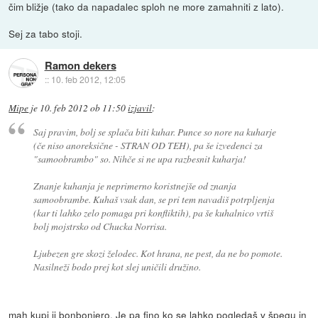
čim bližje (tako da napadalec sploh ne more zamahniti z lato).
Sej za tabo stoji.
Ramon dekers
::
10. feb 2012, 12:05
Mipe
je
10. feb 2012 ob 11:50
izjavil
:
Saj pravim, bolj se splača biti kuhar. Punce so nore na kuharje
(če niso anoreksične - STRAN OD TEH), pa še izvedenci za
"samoobrambo" so. Nihče si ne upa razbesnit kuharja!
Znanje kuhanja je neprimerno koristnejše od znanja
samoobrambe. Kuhaš vsak dan, se pri tem navadiš potrpljenja
(kar ti lahko zelo pomaga pri konfliktih), pa še kuhalnico vrtiš
bolj mojstrsko od Chucka Norrisa.
Ljubezen gre skozi želodec. Kot hrana, ne pest, da ne bo pomote.
Nasilneži bodo prej kot slej uničili družino.
mah kupi ji bonbonjero. Je pa fino ko se lahko pogledaš v špegu in