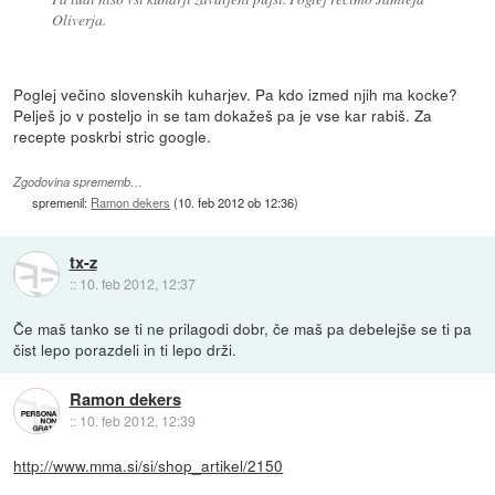
Oliverja.
Poglej večino slovenskih kuharjev. Pa kdo izmed njih ma kocke?
Pelješ jo v posteljo in se tam dokažeš pa je vse kar rabiš. Za
recepte poskrbi stric google.
Zgodovina sprememb…
spremenil:
Ramon dekers
(
10. feb 2012 ob 12:36
)
tx-z
::
10. feb 2012, 12:37
Če maš tanko se ti ne prilagodi dobr, če maš pa debelejše se ti pa
čist lepo porazdeli in ti lepo drži.
Ramon dekers
::
10. feb 2012, 12:39
http://www.mma.si/si/shop_artikel/2150