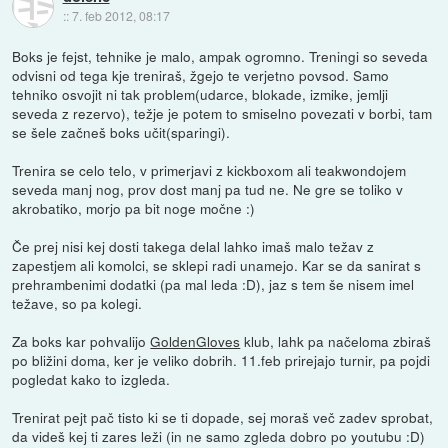
::
7. feb 2012, 08:17
Boks je fejst, tehnike je malo, ampak ogromno. Treningi so seveda
odvisni od tega kje treniraš, žgejo te verjetno povsod. Samo
tehniko osvojit ni tak problem(udarce, blokade, izmike, jemlji
seveda z rezervo), težje je potem to smiselno povezati v borbi, tam
se šele začneš boks učit(sparingi).
Trenira se celo telo, v primerjavi z kickboxom ali teakwondojem
seveda manj nog, prov dost manj pa tud ne. Ne gre se toliko v
akrobatiko, morjo pa bit noge močne :)
Če prej nisi kej dosti takega delal lahko imaš malo težav z
zapestjem ali komolci, se sklepi radi unamejo. Kar se da sanirat s
prehrambenimi dodatki (pa mal leda :D), jaz s tem še nisem imel
težave, so pa kolegi.
Za boks kar pohvalijo
GoldenGloves
klub, lahk pa načeloma zbiraš
po bližini doma, ker je veliko dobrih. 11.feb prirejajo turnir, pa pojdi
pogledat kako to izgleda.
Trenirat pejt pač tisto ki se ti dopade, sej moraš več zadev sprobat,
da videš kej ti zares leži (in ne samo zgleda dobro po youtubu :D)