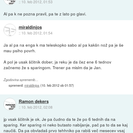
::
10. feb 2012, 01:53
Al pa k ne pozna pravil, pa te z lato po glavi.
miraldinjos
::
10. feb 2012, 01:54
Ja al pa na enga k ma teleskopko sabo al pa kakšn nož pa je še
mau psiho povrh.
A pol je usak ščitnik dober, ja reku je da čez ene 6 tednov
začnemo že s sparingom. Trener pa mislm da je Jan.
Zgodovina sprememb…
spremenil:
miraldinjos
(
10. feb 2012 ob 01:57
)
Ramon dekers
::
10. feb 2012, 02:08
jp vsak ščitnik je ok. Je pa čudno da te že po 6 tednih da na
sparing. Ker sparing ni neko butasto nabijanje, pač pa to da se kaj
naučiš. Da pa obvladaš prvo tehhniko pa rabiš več mesecev vsaj