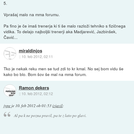
5.
Vprašaj malo na mma forumu.
Pa fino je če imaš trenerja ki ti še malo razloži tehniko s fizičnega
vidika. To delajo najboljši trenerji aka Madjarević, Jazbinšek,
Čavić...
miraldinjos
::
10. feb 2012, 02:11
Tko je nekak reku men se tud zdi to kr kmal. No sej bom vidu še
kako bo blo. Bom šov še mal na mma forum.
Ramon dekers
::
10. feb 2012, 02:12
jype
je
10. feb 2012 ob 01:53
izjavil
:
Al pa k ne pozna pravil, pa te z lato po glavi.