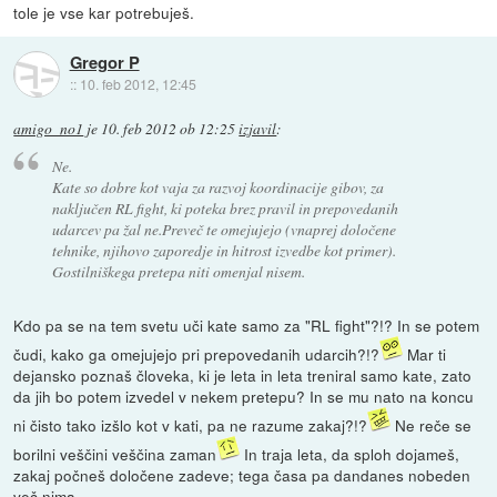
tole je vse kar potrebuješ.
Gregor P
::
10. feb 2012, 12:45
amigo_no1
je
10. feb 2012 ob 12:25
izjavil
:
Ne.
Kate so dobre kot vaja za razvoj koordinacije gibov, za
naključen RL fight, ki poteka brez pravil in prepovedanih
udarcev pa žal ne.Preveč te omejujejo (vnaprej določene
tehnike, njihovo zaporedje in hitrost izvedbe kot primer).
Gostilniškega pretepa niti omenjal nisem.
Kdo pa se na tem svetu uči kate samo za "RL fight"?!? In se potem
čudi, kako ga omejujejo pri prepovedanih udarcih?!?
Mar ti
dejansko poznaš človeka, ki je leta in leta treniral samo kate, zato
da jih bo potem izvedel v nekem pretepu? In se mu nato na koncu
ni čisto tako izšlo kot v kati, pa ne razume zakaj?!?
Ne reče se
borilni veščini veščina zaman
In traja leta, da sploh dojameš,
zakaj počneš določene zadeve; tega časa pa dandanes nobeden
več nima.