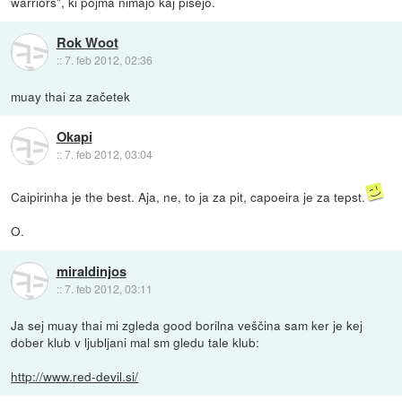
warriors", ki pojma nimajo kaj pišejo.
Rok Woot
::
7. feb 2012, 02:36
muay thai za začetek
Okapi
::
7. feb 2012, 03:04
Caipirinha je the best. Aja, ne, to ja za pit, capoeira je za tepst.
O.
miraldinjos
::
7. feb 2012, 03:11
Ja sej muay thai mi zgleda good borilna veščina sam ker je kej
dober klub v ljubljani mal sm gledu tale klub:
http://www.red-devil.si/