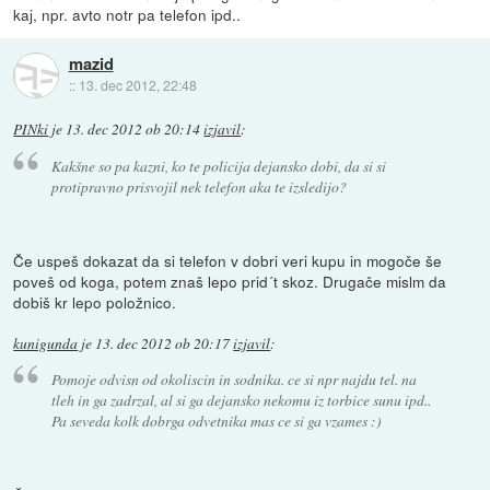
kaj, npr. avto notr pa telefon ipd..
mazid
::
13. dec 2012, 22:48
PINki
je
13. dec 2012 ob 20:14
izjavil
:
Kakšne so pa kazni, ko te policija dejansko dobi, da si si
protipravno prisvojil nek telefon aka te izsledijo?
Če uspeš dokazat da si telefon v dobri veri kupu in mogoče še
poveš od koga, potem znaš lepo prid´t skoz. Drugače mislm da
dobiš kr lepo položnico.
kunigunda
je
13. dec 2012 ob 20:17
izjavil
:
Pomoje odvisn od okoliscin in sodnika. ce si npr najdu tel. na
tleh in ga zadrzal, al si ga dejansko nekomu iz torbice sunu ipd..
Pa seveda kolk dobrga odvetnika mas ce si ga vzames :)