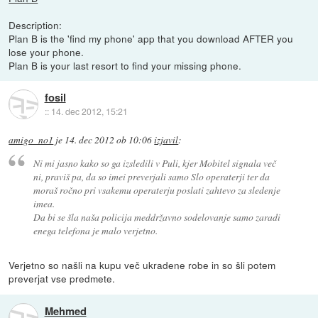
Description:
Plan B is the 'find my phone' app that you download AFTER you
lose your phone.
Plan B is your last resort to find your missing phone.
fosil
::
14. dec 2012, 15:21
amigo_no1
je
14. dec 2012 ob 10:06
izjavil
:
Ni mi jasno kako so ga izsledili v Puli, kjer Mobitel signala več
ni, praviš pa, da so imei preverjali samo Slo operaterji ter da
moraš ročno pri vsakemu operaterju poslati zahtevo za sledenje
imea.
Da bi se šla naša policija meddržavno sodelovanje samo zaradi
enega telefona je malo verjetno.
Verjetno so našli na kupu več ukradene robe in so šli potem
preverjat vse predmete.
Mehmed