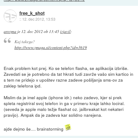
free_k_shot
::
12. dec 2012, 13:53
arozma
je
12. dec 2012 ob 13:45
izjavil
:
Kaj takega?
http://www.zmaga.si/content.php?id=3619
Enak problem kot prej. Ko se telefon flasha, se aplikacija izbriše.
Zavedati se je potrebno da tat hkrati tudi zavrže vašo sim kartico in
s tem ne pridejo v upoštev razne zadeve pošiljanja sms-ov za
zaklep telefona ipd.
Mislim da je imel apple (iphone idr.) neko zadevo, kjer si prek
spleta registriral svoj telefon in ga v primeru kraje lahko lociral.
(seveda je apple malo težje flashat oz. jailbreakat kot nekateri
pravijo). Ampak da je zadeva kar solidno narejena.
ajde dejmo še.... brainstorming