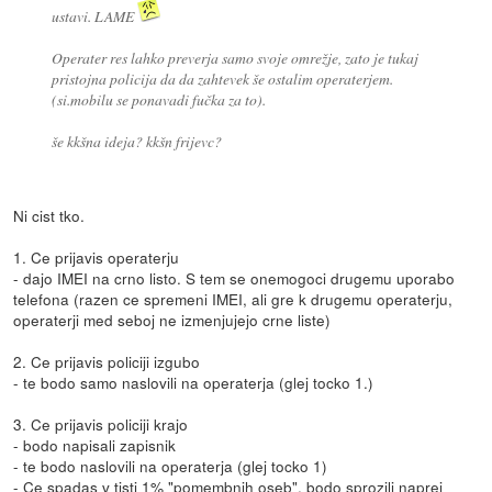
ustavi. LAME
Operater res lahko preverja samo svoje omrežje, zato je tukaj
pristojna policija da da zahtevek še ostalim operaterjem.
(si.mobilu se ponavadi fučka za to).
še kkšna ideja? kkšn frijevc?
Ni cist tko.
1. Ce prijavis operaterju
- dajo IMEI na crno listo. S tem se onemogoci drugemu uporabo
telefona (razen ce spremeni IMEI, ali gre k drugemu operaterju,
operaterji med seboj ne izmenjujejo crne liste)
2. Ce prijavis policiji izgubo
- te bodo samo naslovili na operaterja (glej tocko 1.)
3. Ce prijavis policiji krajo
- bodo napisali zapisnik
- te bodo naslovili na operaterja (glej tocko 1)
- Ce spadas v tisti 1% "pomembnih oseb", bodo sprozili naprej