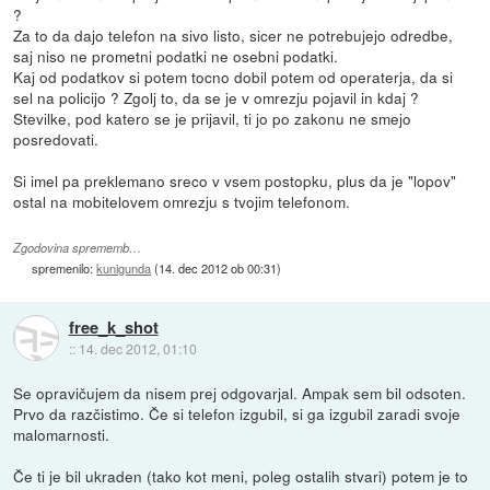
?
Za to da dajo telefon na sivo listo, sicer ne potrebujejo odredbe,
saj niso ne prometni podatki ne osebni podatki.
Kaj od podatkov si potem tocno dobil potem od operaterja, da si
sel na policijo ? Zgolj to, da se je v omrezju pojavil in kdaj ?
Stevilke, pod katero se je prijavil, ti jo po zakonu ne smejo
posredovati.
Si imel pa preklemano sreco v vsem postopku, plus da je "lopov"
ostal na mobitelovem omrezju s tvojim telefonom.
Zgodovina sprememb…
spremenilo:
kunigunda
(
14. dec 2012 ob 00:31
)
free_k_shot
::
14. dec 2012, 01:10
Se opravičujem da nisem prej odgovarjal. Ampak sem bil odsoten.
Prvo da razčistimo. Če si telefon izgubil, si ga izgubil zaradi svoje
malomarnosti.
Če ti je bil ukraden (tako kot meni, poleg ostalih stvari) potem je to