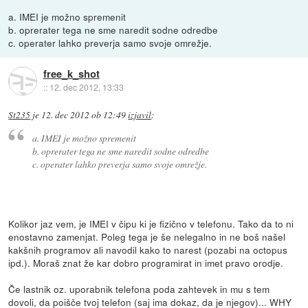
a. IMEI je možno spremenit
b. oprerater tega ne sme naredit sodne odredbe
c. operater lahko preverja samo svoje omrežje.
free_k_shot
::
12. dec 2012, 13:33
St235
je
12. dec 2012 ob 12:49
izjavil
:
a. IMEI je možno spremenit
b. oprerater tega ne sme naredit sodne odredbe
c. operater lahko preverja samo svoje omrežje.
Kolikor jaz vem, je IMEI v čipu ki je fizično v telefonu. Tako da to ni
enostavno zamenjat. Poleg tega je še nelegalno in ne boš našel
kakšnih programov ali navodil kako to narest (pozabi na octopus
ipd.). Moraš znat že kar dobro programirat in imet pravo orodje.
Če lastnik oz. uporabnik telefona poda zahtevek in mu s tem
dovoli, da poišče tvoj telefon (saj ima dokaz, da je njegov)... WHY