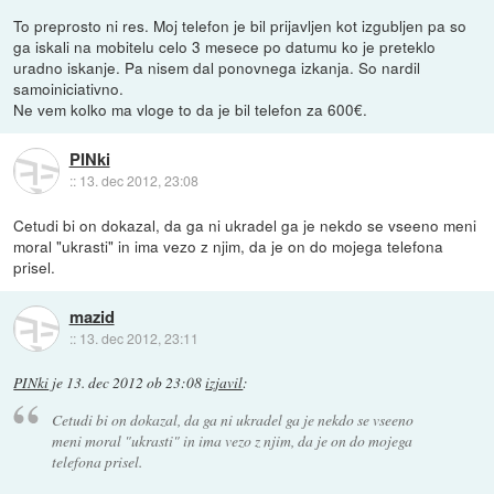
To preprosto ni res. Moj telefon je bil prijavljen kot izgubljen pa so
ga iskali na mobitelu celo 3 mesece po datumu ko je preteklo
uradno iskanje. Pa nisem dal ponovnega izkanja. So nardil
samoiniciativno.
Ne vem kolko ma vloge to da je bil telefon za 600€.
PINki
::
13. dec 2012, 23:08
Cetudi bi on dokazal, da ga ni ukradel ga je nekdo se vseeno meni
moral "ukrasti" in ima vezo z njim, da je on do mojega telefona
prisel.
mazid
::
13. dec 2012, 23:11
PINki
je
13. dec 2012 ob 23:08
izjavil
:
Cetudi bi on dokazal, da ga ni ukradel ga je nekdo se vseeno
meni moral "ukrasti" in ima vezo z njim, da je on do mojega
telefona prisel.