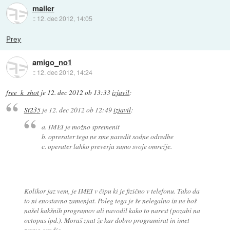
mailer
::
12. dec 2012, 14:05
Prey
amigo_no1
::
12. dec 2012, 14:24
free_k_shot
je
12. dec 2012 ob 13:33
izjavil
:
St235
je
12. dec 2012 ob 12:49
izjavil
:
a. IMEI je možno spremenit
b. oprerater tega ne sme naredit sodne odredbe
c. operater lahko preverja samo svoje omrežje.
Kolikor jaz vem, je IMEI v čipu ki je fizično v telefonu. Tako da
to ni enostavno zamenjat. Poleg tega je še nelegalno in ne boš
našel kakšnih programov ali navodil kako to narest (pozabi na
octopus ipd.). Moraš znat že kar dobro programirat in imet
pravo orodje.