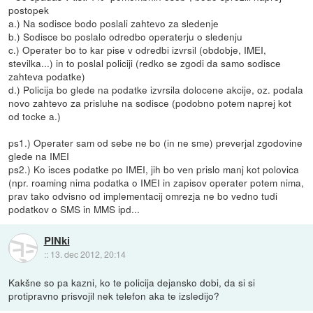
postopek
a.) Na sodisce bodo poslali zahtevo za sledenje
b.) Sodisce bo poslalo odredbo operaterju o sledenju
c.) Operater bo to kar pise v odredbi izvrsil (obdobje, IMEI,
stevilka...) in to poslal policiji (redko se zgodi da samo sodisce
zahteva podatke)
d.) Policija bo glede na podatke izvrsila dolocene akcije, oz. podala
novo zahtevo za prisluhe na sodisce (podobno potem naprej kot
od tocke a.)
ps1.) Operater sam od sebe ne bo (in ne sme) preverjal zgodovine
glede na IMEI
ps2.) Ko isces podatke po IMEI, jih bo ven prislo manj kot polovica
(npr. roaming nima podatka o IMEI in zapisov operater potem nima,
prav tako odvisno od implementacij omrezja ne bo vedno tudi
podatkov o SMS in MMS ipd...
PINki
::
13. dec 2012, 20:14
Kakšne so pa kazni, ko te policija dejansko dobi, da si si
protipravno prisvojil nek telefon aka te izsledijo?