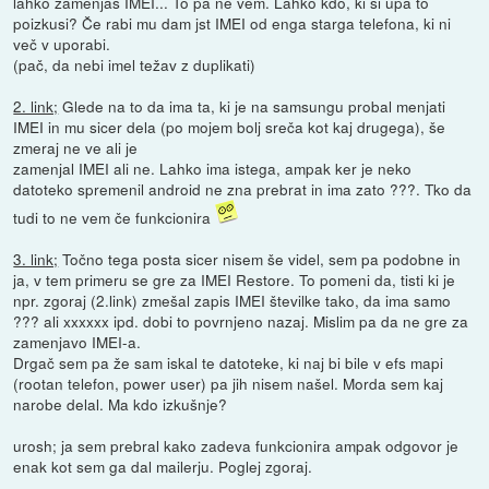
lahko zamenjaš IMEI... To pa ne vem. Lahko kdo, ki si upa to
poizkusi? Če rabi mu dam jst IMEI od enga starga telefona, ki ni
več v uporabi.
(pač, da nebi imel težav z duplikati)
2. link;
Glede na to da ima ta, ki je na samsungu probal menjati
IMEI in mu sicer dela (po mojem bolj sreča kot kaj drugega), še
zmeraj ne ve ali je
zamenjal IMEI ali ne. Lahko ima istega, ampak ker je neko
datoteko spremenil android ne zna prebrat in ima zato ???. Tko da
tudi to ne vem če funkcionira
3. link;
Točno tega posta sicer nisem še videl, sem pa podobne in
ja, v tem primeru se gre za IMEI Restore. To pomeni da, tisti ki je
npr. zgoraj (2.link) zmešal zapis IMEI številke tako, da ima samo
??? ali xxxxxx ipd. dobi to povrnjeno nazaj. Mislim pa da ne gre za
zamenjavo IMEI-a.
Drgač sem pa že sam iskal te datoteke, ki naj bi bile v efs mapi
(rootan telefon, power user) pa jih nisem našel. Morda sem kaj
narobe delal. Ma kdo izkušnje?
urosh; ja sem prebral kako zadeva funkcionira ampak odgovor je
enak kot sem ga dal mailerju. Poglej zgoraj.