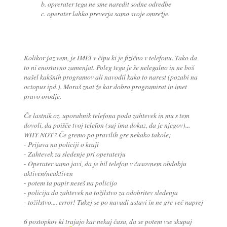
b. oprerater tega ne sme naredit sodne odredbe
c. operater lahko preverja samo svoje omrežje.
Kolikor jaz vem, je IMEI v čipu ki je fizično v telefonu. Tako da
to ni enostavno zamenjat. Poleg tega je še nelegalno in ne boš
našel kakšnih programov ali navodil kako to narest (pozabi na
octopus ipd.). Moraš znat že kar dobro programirat in imet
pravo orodje.
Če lastnik oz. uporabnik telefona poda zahtevek in mu s tem
dovoli, da poišče tvoj telefon (saj ima dokaz, da je njegov)...
WHY NOT? Če gremo po pravilih gre nekako takole;
- Prijava na policiji o kraji
- Zahtevek za sledenje pri operaterju
- Operater samo javi, da je bil telefon v časovnem obdobju
aktiven/neaktiven
- potem ta papir neseš na policijo
- policija da zahtevek na tožilstvo za odobritev sledenja
- tožilstvo.... error! Tukej se po navadi ustavi in ne gre več naprej
6 postopkov ki trajajo kar nekaj časa, da se potem vse skupaj