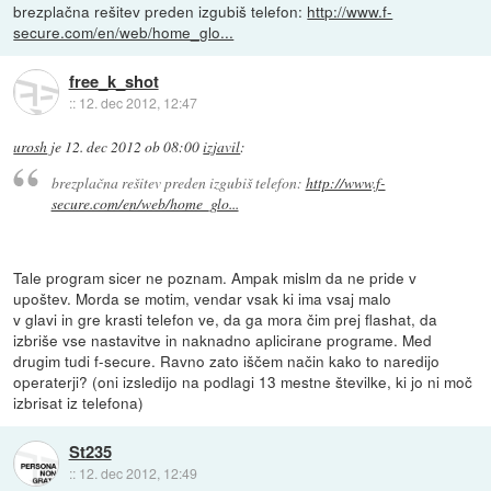
brezplačna rešitev preden izgubiš telefon:
http://www.f-
secure.com/en/web/home_glo...
free_k_shot
::
12. dec 2012, 12:47
urosh
je
12. dec 2012 ob 08:00
izjavil
:
brezplačna rešitev preden izgubiš telefon:
http://www.f-
secure.com/en/web/home_glo...
Tale program sicer ne poznam. Ampak mislm da ne pride v
upoštev. Morda se motim, vendar vsak ki ima vsaj malo
v glavi in gre krasti telefon ve, da ga mora čim prej flashat, da
izbriše vse nastavitve in naknadno aplicirane programe. Med
drugim tudi f-secure. Ravno zato iščem način kako to naredijo
operaterji? (oni izsledijo na podlagi 13 mestne številke, ki jo ni moč
izbrisat iz telefona)
St235
::
12. dec 2012, 12:49