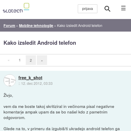
☰
Forum
»
Mobilne tehnologije
»
Kako izsledit Android telefon
Kako izsledit Android telefon
«
1
2
»
free_k_shot
::
12. dec 2012, 03:33
Živjo,
vem da me boste takoj skritiziral in večinoma pisal negativne
komentarje ampak upam da se bo našel kdo z pametnim
odgovorom.
Glede na to, v primeru da izgubiš/ti ukradejo android telefon ga