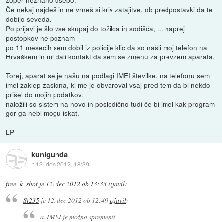
Če nekaj najdeš in ne vrneš si kriv zatajitve, ob predpostavki da te
dobijo seveda.
Po prijavi je šlo vse skupaj do tožilca in sodišča, ... naprej
postopkov ne poznam
po 11 mesecih sem dobil iz policije klic da so našli moj telefon na
Hrvaškem in mi dali kontakt da sem se zmenu za prevzem aparata.
Torej, aparat se je našu na podlagi IMEI številke, na telefonu sem
imel zaklep zaslona, ki me je obvaroval vsaj pred tem da bi nekdo
prišel do mojih podatkov.
naložili so sistem na novo in posledično tudi če bi imel kak program
gor ga nebi mogu iskat.
LP
kunigunda
::
13. dec 2012, 18:39
free_k_shot
je
12. dec 2012 ob 13:33
izjavil
:
St235
je
12. dec 2012 ob 12:49
izjavil
:
a. IMEI je možno spremenit