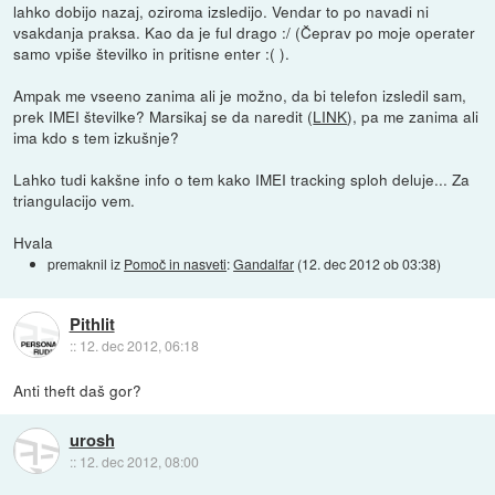
lahko dobijo nazaj, oziroma izsledijo. Vendar to po navadi ni
vsakdanja praksa. Kao da je ful drago :/ (Čeprav po moje operater
samo vpiše številko in pritisne enter :( ).
Ampak me vseeno zanima ali je možno, da bi telefon izsledil sam,
prek IMEI številke? Marsikaj se da naredit (
LINK
), pa me zanima ali
ima kdo s tem izkušnje?
Lahko tudi kakšne info o tem kako IMEI tracking sploh deluje... Za
triangulacijo vem.
Hvala
premaknil iz
Pomoč in nasveti
:
Gandalfar
(
12. dec 2012 ob 03:38
)
Pithlit
::
12. dec 2012, 06:18
Anti theft daš gor?
urosh
::
12. dec 2012, 08:00