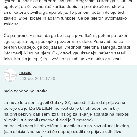
@free_k_shot: če bi prebral lastnosti programa, ki sem ga linkal, bi
ugotovil, da če zamenjaš kartico dobiš na prej določeno število
sms, katera številka ga uporablja. To pomeni, potem delajo tudi
zaklep, wipe, locate in aparm funkcije. Se pa telefon avtomatsko
zaklene.
Če pa gremo v smer, da ga bo itaq s prve flešnil, potem pa razen
zgoraj opisanega postopka pozabi vse ostalo. Ponavadi pa če ti
telefon ukradejo, ga bolj zaradi vrednosti telefona samega, zaradi
informacij, ki so na njem. Ok, otroki, ga ukradejo verjetno zaradi
teka, ker jim je lep :) in ti večinoma tudi ne vejo kako ga flešnit...
mazid
::
13. dec 2012, 17:48
moja zgodba na kratko
za novo leto sem zgubil Galaxy S2, naslednji dan dal prijavo na
policijo da je IZGUBLJEN (ne rečt da je bil ukraden če ni bil)
na prvi delovni dan sem izdal nalog za iskanje aparata na mobitel,
si-mobil, tuš mobil (zadevo ti sledijo 3 mesece)
po pol leta sem bil obveščen iz mobitela da so zaznali moj telefon,
(samoiniciativno so izkali še naprej) sledila je prijava odtujitve
zoper neznano osebo.