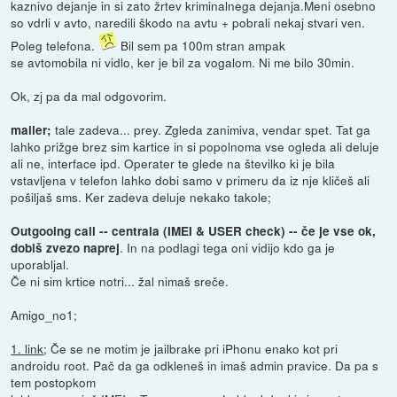
kaznivo dejanje in si zato žrtev kriminalnega dejanja.Meni osebno
so vdrli v avto, naredili škodo na avtu + pobrali nekaj stvari ven.
Poleg telefona.
Bil sem pa 100m stran ampak
se avtomobila ni vidlo, ker je bil za vogalom. Ni me bilo 30min.
Ok, zj pa da mal odgovorim.
tale zadeva... prey. Zgleda zanimiva, vendar spet. Tat ga
mailer;
lahko prižge brez sim kartice in si popolnoma vse ogleda ali deluje
ali ne, interface ipd. Operater te glede na številko ki je bila
vstavljena v telefon lahko dobi samo v primeru da iz nje kličeš ali
pošiljaš sms. Ker zadeva deluje nekako takole;
Outgooing call -- centrala (IMEI & USER check) -- če je vse ok,
. In na podlagi tega oni vidijo kdo ga je
dobiš zvezo naprej
uporabljal.
Če ni sim krtice notri... žal nimaš sreče.
Amigo_no1;
1. link
; Če se ne motim je jailbrake pri iPhonu enako kot pri
androidu root. Pač da ga odkleneš in imaš admin pravice. Da pa s
tem postopkom