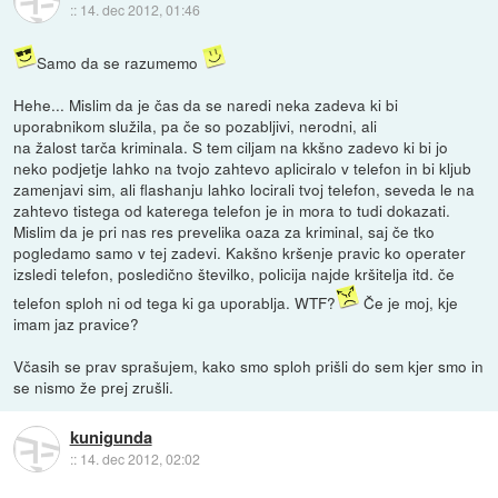
::
14. dec 2012, 01:46
Samo da se razumemo
Hehe... Mislim da je čas da se naredi neka zadeva ki bi
uporabnikom služila, pa če so pozabljivi, nerodni, ali
na žalost tarča kriminala. S tem ciljam na kkšno zadevo ki bi jo
neko podjetje lahko na tvojo zahtevo apliciralo v telefon in bi kljub
zamenjavi sim, ali flashanju lahko locirali tvoj telefon, seveda le na
zahtevo tistega od katerega telefon je in mora to tudi dokazati.
Mislim da je pri nas res prevelika oaza za kriminal, saj če tko
pogledamo samo v tej zadevi. Kakšno kršenje pravic ko operater
izsledi telefon, posledično številko, policija najde kršitelja itd. če
telefon sploh ni od tega ki ga uporablja. WTF?
Če je moj, kje
imam jaz pravice?
Včasih se prav sprašujem, kako smo sploh prišli do sem kjer smo in
se nismo že prej zrušli.
kunigunda
::
14. dec 2012, 02:02