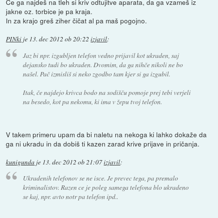
Če ga najdeš na tleh si kriv odtujitve aparata, da ga vzameš iz
jakne oz. torbice je pa kraja.
In za krajo greš ziher čičat al pa maš pogojno.
PINki
je
13. dec 2012 ob 20:22
izjavil
:
Jaz bi npr. izgubljen telefon vedno prijavil kot ukraden, saj
dejansko tudi bo ukraden. Dvomim, da ga nihče nikoli ne bo
našel. Pač izmisliš si neko zgodbo tam kjer si ga izgubil.
Itak, če najdejo krivca bodo na sodišču pomoje prej tebi verjeli
na besedo, kot pa nekomu, ki ima v žepu tvoj telefon.
V takem primeru upam da bi naletu na nekoga ki lahko dokaže da
ga ni ukradu in da dobiš ti kazen zarad krive prijave in pričanja.
kunigunda
je
13. dec 2012 ob 21:07
izjavil
:
Ukradenih telefonov se ne isce. Je prevec tega, pa premalo
kriminalistov. Razen ce je poleg samega telefona blo ukradeno
se kaj, npr. avto notr pa telefon ipd..