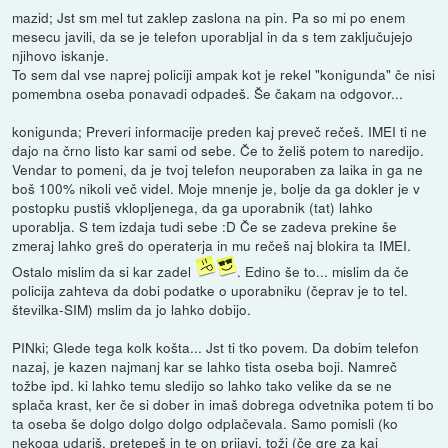
mazid; Jst sm mel tut zaklep zaslona na pin. Pa so mi po enem
mesecu javili, da se je telefon uporabljal in da s tem zaključujejo
njihovo iskanje.
To sem dal vse naprej policiji ampak kot je rekel "konigunda" če nisi
pomembna oseba ponavadi odpadeš. Še čakam na odgovor...
konigunda; Preveri informacije preden kaj preveč rečeš. IMEI ti ne
dajo na črno listo kar sami od sebe. Če to želiš potem to naredijo.
Vendar to pomeni, da je tvoj telefon neuporaben za laika in ga ne
boš 100% nikoli več videl. Moje mnenje je, bolje da ga dokler je v
postopku pustiš vklopljenega, da ga uporabnik (tat) lahko
uporablja. S tem izdaja tudi sebe :D Če se zadeva prekine še
zmeraj lahko greš do operaterja in mu rečeš naj blokira ta IMEI.
Ostalo mislim da si kar zadel
. Edino še to... mislim da če
policija zahteva da dobi podatke o uporabniku (čeprav je to tel.
številka-SIM) mslim da jo lahko dobijo.
PINki; Glede tega kolk košta... Jst ti tko povem. Da dobim telefon
nazaj, je kazen najmanj kar se lahko tista oseba boji. Namreč
tožbe ipd. ki lahko temu sledijo so lahko tako velike da se ne
splača krast, ker če si dober in imaš dobrega odvetnika potem ti bo
ta oseba še dolgo dolgo dolgo odplačevala. Samo pomisli (ko
nekoga udariš, pretepeš in te on prijavi, toži (če gre za kaj