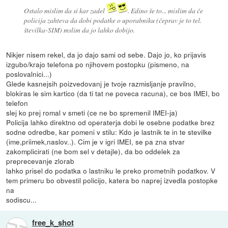
Ostalo mislim da si kar zadel
. Edino še to... mislim da če
policija zahteva da dobi podatke o uporabniku (čeprav je to tel.
številka-SIM) mslim da jo lahko dobijo.
Nikjer nisem rekel, da jo dajo sami od sebe. Dajo jo, ko prijavis
izgubo/krajo telefona po njihovem postopku (pismeno, na
poslovalnici...)
Glede kasnejsih poizvedovanj je tvoje razmisljanje pravilno,
blokiras le sim kartico (da ti tat ne poveca racuna), ce bos IMEI, bo
telefon
slej ko prej romal v smeti (ce ne bo spremenil IMEI-ja)
Policija lahko direktno od operaterja dobi le osebne podatke brez
sodne odredbe, kar pomeni v stilu: Kdo je lastnik te in te stevilke
(ime,priimek,naslov..). Cim je v igri IMEI, se pa zna stvar
zakomplicirati (ne bom sel v detajle), da bo oddelek za
preprecevanje zlorab
lahko prisel do podatka o lastniku le preko prometnih podatkov. V
tem primeru bo obvestil policijo, katera bo naprej izvedla postopke
na
sodiscu...
free_k_shot