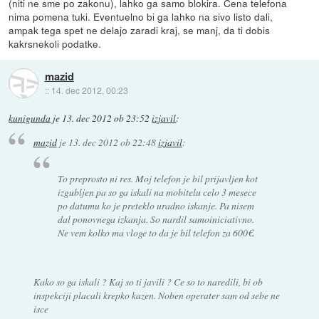
(niti ne sme po zakonu), lahko ga samo blokira. Cena telefona
nima pomena tuki. Eventuelno bi ga lahko na sivo listo dali,
ampak tega spet ne delajo zaradi kraj, se manj, da ti dobis
kakrsnekoli podatke.
mazid
::
14. dec 2012, 00:23
kunigunda
je
13. dec 2012 ob 23:52
izjavil
:
mazid
je
13. dec 2012 ob 22:48
izjavil
:
To preprosto ni res. Moj telefon je bil prijavljen kot
izgubljen pa so ga iskali na mobitelu celo 3 mesece
po datumu ko je preteklo uradno iskanje. Pa nisem
dal ponovnega izkanja. So nardil samoiniciativno.
Ne vem kolko ma vloge to da je bil telefon za 600€.
Kako so ga iskali ? Kaj so ti javili ? Ce so to naredili, bi ob
inspekciji placali krepko kazen. Noben operater sam od sebe ne
isce