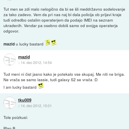
Tut men se zdi malo nelogično da bi se šli meddržavno sodelovanje
za tako zadevo. Vem da pri nas naj bi dala policija ob prijavi kraje
tudi odredbo ostalim operaterjem da podajo IMEI na seznam
ukradenih. Vendar pa osebno dobiš samo od svojga operaterja
odgovor.
u lucky bastard
mazid
mazid
::
14. dec 2012, 14:54
Tud meni ni čist jasno kako je potekalo vse skupaj. Me niti ne briga.
Ne vrača se samo lassie, tudi galaxy S2 se vrača :D
I am lucky bastard
tku009
::
14. dec 2012, 15:01
Tole poizkusi:
Plan B