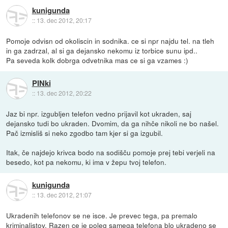
kunigunda
::
13. dec 2012, 20:17
Pomoje odvisn od okoliscin in sodnika. ce si npr najdu tel. na tleh
in ga zadrzal, al si ga dejansko nekomu iz torbice sunu ipd..
Pa seveda kolk dobrga odvetnika mas ce si ga vzames :)
PINki
::
13. dec 2012, 20:22
Jaz bi npr. izgubljen telefon vedno prijavil kot ukraden, saj
dejansko tudi bo ukraden. Dvomim, da ga nihče nikoli ne bo našel.
Pač izmisliš si neko zgodbo tam kjer si ga izgubil.
Itak, če najdejo krivca bodo na sodišču pomoje prej tebi verjeli na
besedo, kot pa nekomu, ki ima v žepu tvoj telefon.
kunigunda
::
13. dec 2012, 21:07
Ukradenih telefonov se ne isce. Je prevec tega, pa premalo
kriminalistov. Razen ce je poleg samega telefona blo ukradeno se