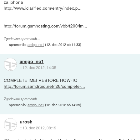
za iphona
http://www.iclarified.com/entry/index.p...
http://forum.gsmhosting.com/vbb/f200/im...
Zgodovina sprememb…
spremenilo:
amigo_no1
(
12. dec 2012 ob 14:33
)
amigo_no1
::
12. dec 2012, 14:35
COMPLETE IMEI RESTORE HOW-TO
http://forum.samdroid.net/f28/complete-...
Zgodovina sprememb…
spremenilo:
amigo_no1
(
12. dec 2012 ob 14:35
)
urosh
::
13. dec 2012, 08:19