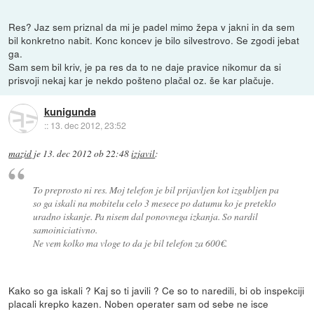
Res? Jaz sem priznal da mi je padel mimo žepa v jakni in da sem
bil konkretno nabit. Konc koncev je bilo silvestrovo. Se zgodi jebat
ga.
Sam sem bil kriv, je pa res da to ne daje pravice nikomur da si
prisvoji nekaj kar je nekdo pošteno plačal oz. še kar plačuje.
kunigunda
::
13. dec 2012, 23:52
mazid
je
13. dec 2012 ob 22:48
izjavil
:
To preprosto ni res. Moj telefon je bil prijavljen kot izgubljen pa
so ga iskali na mobitelu celo 3 mesece po datumu ko je preteklo
uradno iskanje. Pa nisem dal ponovnega izkanja. So nardil
samoiniciativno.
Ne vem kolko ma vloge to da je bil telefon za 600€.
Kako so ga iskali ? Kaj so ti javili ? Ce so to naredili, bi ob inspekciji
placali krepko kazen. Noben operater sam od sebe ne isce