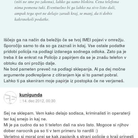
(niti ne sme po zakonu), lahko ga samo blokira. Cena telefona
nima pomena tuki. Eventuelno bi ga lahko na sivo listo dali,
ampak tega spet ne delajo zaradi kraj, se manj, da ti dobis
kakrsnekoli podatke.
Iščejo ga na način da beležijo če se tvoj IMEI pojavi v omrežju.
Sporočijo samo to da so ga zaznali in kdaj. Vse ostale podatke
pridobi policija na podlagi izdanega sodnega odloka. Zato pa je
treba it še enkrat na Policijo z papirjem da se je znašu telefon v
obtoku da oni prožijo dalje.
Ne bod pameten preveč na podlagi sklepanja. Al pa dej močne
argumente podkrepljene z citiranjem kje si to pamet pobral.
Lahko ti pa skeniram moje papirje iz postopka če ne verjameš.
kunigunda
::
14. dec 2012, 00:30
Sej ne sklepam. Vem kako delajo sodisca, kriminalisti in operaterji
ter kaj smejo in kaj ne.
Mi je pa cudno da so ti telefon dali na sivo listo. Mogoce si njihov
dober narocnik pa so ti v tem primeru to nardili :)
Verjetno si moral prej se kak zapisnik s strani policije o kraji prinesti