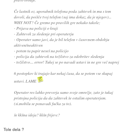
Če lastnik oz. uporabnik telefona poda zahtevek in mu s tem
dovoli, da poišče tvoj telefon (saj ima dokaz, da je njegov)...
WHY NOT? Če gremo po pravilih gre nekako takole;
- Prijava na policiji o kraji
- Zahtevek za sledenje pri operaterju
- Operater samo javi, da je bil telefon v časovnem obdobju
aktiven/neaktiven
- potem ta papir neseš na policijo
- policija da zahtevek na tožilstvo za odobritev sledenja
- tožilstvo.... error! Tukej se po navadi ustavi in ne gre več naprej
6 postopkov ki trajajo kar nekaj časa, da se potem vse skupaj
ustavi. LAME
Operater res lahko preverja samo svoje omrežje, zato je tukaj
pristojna policija da da zahtevek še ostalim operaterjem.
(si.mobilu se ponavadi fučka za to).
še kkšna ideja? kkšn frijevc?
Tole dela ?