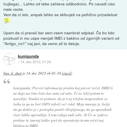
hujšega)... Lahko od tebe zahteva odškodnino. Po navadi niso
male vsote.
Vem da ni isto, ampak lahko se sklicuješ na psihično prizadetost
Upam da ni preveč ker sem vsem naenkrat odpisal. Če bo kdo
poizkusil in mu uspe menjati IMEI z kakšno od zgornjih variant od
"Amigo_no1" naj javi, da vemo ali to deluje.
kunigunda
::
14. dec 2012, 01:24
free_k_shot
je
14. dec 2012 ob 01:10
izjavil
:
konigunda; Preveri informacije preden kaj preveč rečeš. IMEI ti
ne dajo na črno listo kar sami od sebe. Če to želiš potem to
naredijo. Vendar to pomeni, da je tvoj telefon neuporaben za
laika in ga ne boš 100% nikoli več videl. Moje mnenje je, bolje
da ga dokler je v postopku pustiš vklopljenega, da ga uporabnik
(tat) lahko uporablja. S tem izdaja tudi sebe :D Če se zadeva
prekine še zmeraj lahko greš do operaterja in mu rečeš naj
blokira ta IMEI.