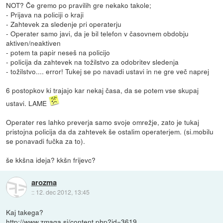
NOT? Če gremo po pravilih gre nekako takole;
- Prijava na policiji o kraji
- Zahtevek za sledenje pri operaterju
- Operater samo javi, da je bil telefon v časovnem obdobju
aktiven/neaktiven
- potem ta papir neseš na policijo
- policija da zahtevek na tožilstvo za odobritev sledenja
- tožilstvo.... error! Tukej se po navadi ustavi in ne gre več naprej
6 postopkov ki trajajo kar nekaj časa, da se potem vse skupaj
ustavi. LAME
Operater res lahko preverja samo svoje omrežje, zato je tukaj
pristojna policija da da zahtevek še ostalim operaterjem. (si.mobilu
se ponavadi fučka za to).
še kkšna ideja? kkšn frijevc?
arozma
::
12. dec 2012, 13:45
Kaj takega?
http://www.zmaga.si/content.php?id=3619