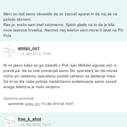
Meni so dali samo obvestilo da so zaznali aparat in da naj se na
policijo obrnem.
Res je, srečo sem imel neizmerno. Sploh glede na to da je bila
nova lastnica hrvatica. Namreč moj telefon sem moral it iskat na PU
Pula
amigo_no1
::
14. dec 2012, 10:06
Ni mi jasno kako so ga izsledili v Puli, kjer Mobitel signala več ni,
praviš pa, da so imei preverjali samo Slo operaterji ter da moraš
ročno pri vsakemu operaterju poslati zahtevo za sledenje imea.
Da bi se šla naša policija meddržavno sodelovanje samo zaradi
enega telefona je malo verjetno.
Zgodovina sprememb…
spremenilo:
amigo_no1
(
14. dec 2012 ob 10:07
)
free_k_shot
::
14. dec 2012, 14:17