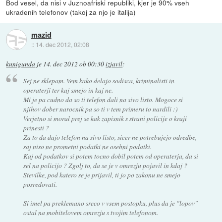
Bod vesel, da nisi v Juznoafriski republiki, kjer je 90% vseh
ukradenih telefonov (takoj za njo je italija)
mazid
::
14. dec 2012, 02:08
kunigunda
je
14. dec 2012 ob 00:30
izjavil
:
Sej ne sklepam. Vem kako delajo sodisca, kriminalisti in
operaterji ter kaj smejo in kaj ne.
Mi je pa cudno da so ti telefon dali na sivo listo. Mogoce si
njihov dober narocnik pa so ti v tem primeru to nardili :)
Verjetno si moral prej se kak zapisnik s strani policije o kraji
prinesti ?
Za to da dajo telefon na sivo listo, sicer ne potrebujejo odredbe,
saj niso ne prometni podatki ne osebni podatki.
Kaj od podatkov si potem tocno dobil potem od operaterja, da si
sel na policijo ? Zgolj to, da se je v omrezju pojavil in kdaj ?
Stevilke, pod katero se je prijavil, ti jo po zakonu ne smejo
posredovati.
Si imel pa preklemano sreco v vsem postopku, plus da je "lopov"
ostal na mobitelovem omrezju s tvojim telefonom.