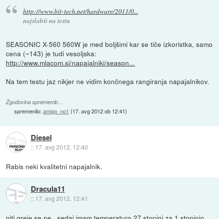
http://www.bit-tech.net/hardware/2011/0...
najslabši na testu
SEASONIC X-560 560W je med boljšimi kar se tiče izkoristka, samo
cena (~143) je tudi vesoljska:
http://www.mlacom.si/napajalniki/season...
Na tem testu jaz nikjer ne vidim končnega rangiranja napajalnikov.
Zgodovina sprememb…
spremenilo:
amigo_no1
(
17. avg 2012 ob 12:41
)
Diesel
::
17. avg 2012, 12:40
Rabis neki kvalitetni napajalnik.
Dracula11
::
17. avg 2012, 12:41
niti greje se ne...sedaj imam temperaturo 27 stopinj za 1 stopinjo