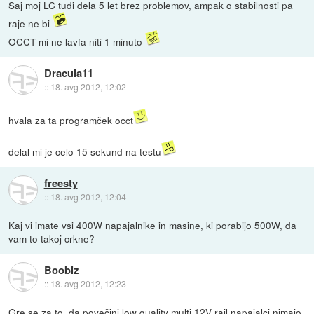
Saj moj LC tudi dela 5 let brez problemov, ampak o stabilnosti pa
raje ne bi
OCCT mi ne lavfa niti 1 minuto
Dracula11
::
18. avg 2012, 12:02
hvala za ta programček occt
delal mi je celo 15 sekund na testu
freesty
::
18. avg 2012, 12:04
Kaj vi imate vsi 400W napajalnike in masine, ki porabijo 500W, da
vam to takoj crkne?
Boobiz
::
18. avg 2012, 12:23
Gre se za to, da povečini low quality multi 12V rail napajalci nimajo