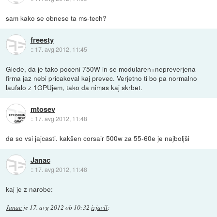
sam kako se obnese ta ms-tech?
freesty
::
17. avg 2012, 11:45
Glede, da je tako poceni 750W in se modularen+nepreverjena
firma jaz nebi pricakoval kaj prevec. Verjetno ti bo pa normalno
laufalo z 1GPUjem, tako da nimas kaj skrbet.
mtosev
::
17. avg 2012, 11:48
da so vsi jajcasti. kakšen corsair 500w za 55-60e je najboljši
Janac
::
17. avg 2012, 11:48
kaj je z narobe:
Janac
je
17. avg 2012 ob 10:32
izjavil
: