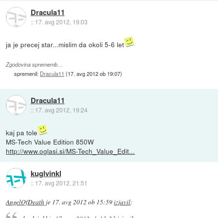
Dracula11
::
17. avg 2012, 19:03
ja je precej star...mislim da okoli 5-6 let
Zgodovina sprememb…
spremenil:
Dracula11
(
17. avg 2012 ob 19:07
)
Dracula11
::
17. avg 2012, 19:24
kaj pa tole
MS-Tech Value Edition 850W
http://www.oglasi.si/MS-Tech_Value_Edit...
kuglvinkl
::
17. avg 2012, 21:51
AngelOfDeath
je
17. avg 2012 ob 15:59
izjavil
: