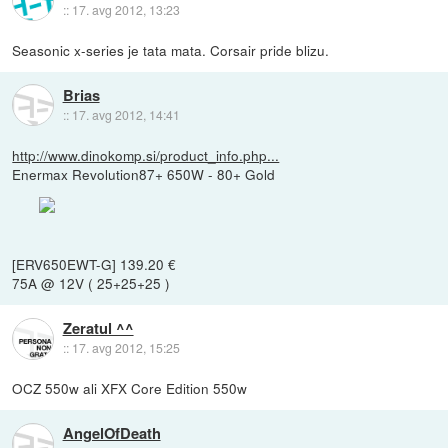
::
17. avg 2012, 13:23
Seasonic x-series je tata mata. Corsair pride blizu.
Brias
::
17. avg 2012, 14:41
http://www.dinokomp.si/product_info.php...
Enermax Revolution87+ 650W - 80+ Gold
[ERV650EWT-G] 139.20 €
75A @ 12V ( 25+25+25 )
Zeratul ^^
::
17. avg 2012, 15:25
OCZ 550w ali XFX Core Edition 550w
AngelOfDeath