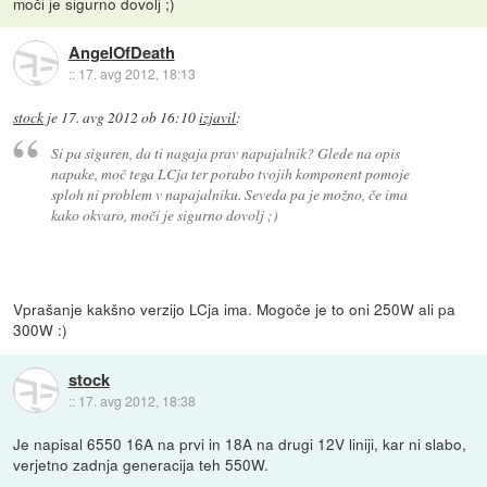
moči je sigurno dovolj ;)
AngelOfDeath
::
17. avg 2012, 18:13
stock
je
17. avg 2012 ob 16:10
izjavil
:
Si pa siguren, da ti nagaja prav napajalnik? Glede na opis
napake, moč tega LCja ter porabo tvojih komponent pomoje
sploh ni problem v napajalniku. Seveda pa je možno, če ima
kako okvaro, moči je sigurno dovolj ;)
Vprašanje kakšno verzijo LCja ima. Mogoče je to oni 250W ali pa
300W :)
stock
::
17. avg 2012, 18:38
Je napisal 6550 16A na prvi in 18A na drugi 12V liniji, kar ni slabo,
verjetno zadnja generacija teh 550W.