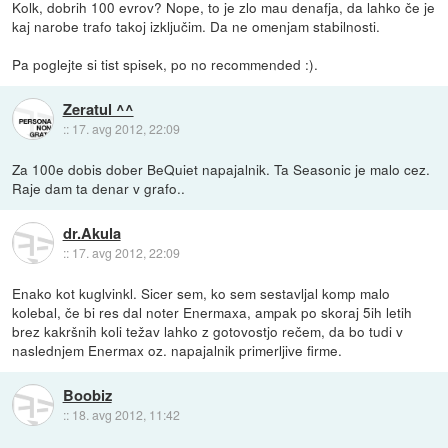
Kolk, dobrih 100 evrov? Nope, to je zlo mau denafja, da lahko če je
kaj narobe trafo takoj izključim. Da ne omenjam stabilnosti.
Pa poglejte si tist spisek, po no recommended :).
Zeratul ^^
::
17. avg 2012, 22:09
Za 100e dobis dober BeQuiet napajalnik. Ta Seasonic je malo cez.
Raje dam ta denar v grafo..
dr.Akula
::
17. avg 2012, 22:09
Enako kot kuglvinkl. Sicer sem, ko sem sestavljal komp malo
kolebal, če bi res dal noter Enermaxa, ampak po skoraj 5ih letih
brez kakršnih koli težav lahko z gotovostjo rečem, da bo tudi v
naslednjem Enermax oz. napajalnik primerljive firme.
Boobiz
::
18. avg 2012, 11:42