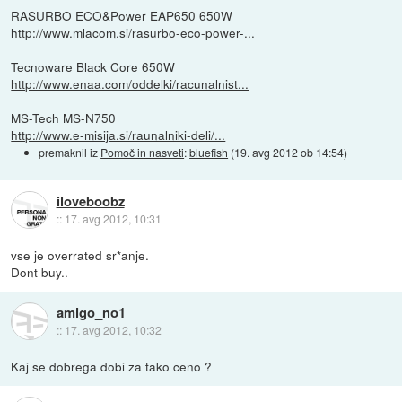
RASURBO ECO&Power EAP650 650W
http://www.mlacom.si/rasurbo-eco-power-...
Tecnoware Black Core 650W
http://www.enaa.com/oddelki/racunalnist...
MS-Tech MS-N750
http://www.e-misija.si/raunalniki-deli/...
premaknil iz
Pomoč in nasveti
:
bluefish
(
19. avg 2012 ob 14:54
)
iloveboobz
::
17. avg 2012, 10:31
vse je overrated sr*anje.
Dont buy..
amigo_no1
::
17. avg 2012, 10:32
Kaj se dobrega dobi za tako ceno ?