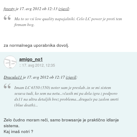
freesty
je
17. avg 2012 ob 12:13
izjavil
:
Ma to so vsi low quality napajalniki. Celo LC power je proti tem
firmam bog.
za normalnega uporabnika dovolj.
amigo_no1
::
17. avg 2012, 12:35
Dracula11
je
17. avg 2012 ob 12:17
izjavil
:
Imam LC 6550 (550) noter sam je preslab..in se mi sistem
sesuva tudi, ko sem na netu...včasih mi pa dela igra z podporo
dx11 na ultra detaljih brez problema...drugače pa zaslon smrti
(blue death)...
Zelo čudno moram reči, samo browsanje je praktično idlanje
sistema.
Kaj imaš notri ?