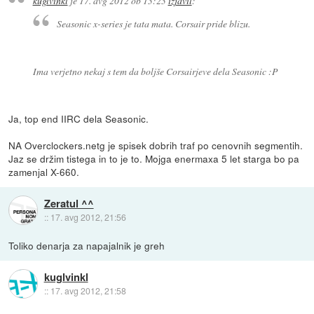
kuglvinkl
je
17. avg 2012 ob 13:23
izjavil
:
Seasonic x-series je tata mata. Corsair pride blizu.
Ima verjetno nekaj s tem da boljše Corsairjeve dela Seasonic :P
Ja, top end IIRC dela Seasonic.
NA Overclockers.netg je spisek dobrih traf po cenovnih segmentih.
Jaz se držim tistega in to je to. Mojga enermaxa 5 let starga bo pa
zamenjal X-660.
Zeratul ^^
::
17. avg 2012, 21:56
Toliko denarja za napajalnik je greh
kuglvinkl
::
17. avg 2012, 21:58