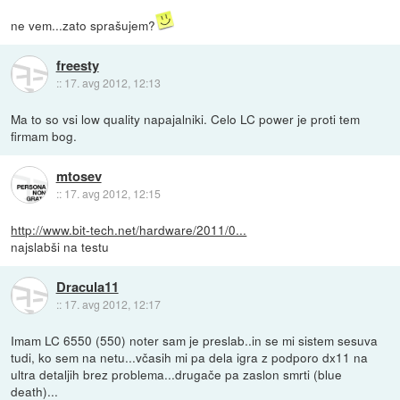
ne vem...zato sprašujem?
freesty
::
17. avg 2012, 12:13
Ma to so vsi low quality napajalniki. Celo LC power je proti tem
firmam bog.
mtosev
::
17. avg 2012, 12:15
http://www.bit-tech.net/hardware/2011/0...
najslabši na testu
Dracula11
::
17. avg 2012, 12:17
Imam LC 6550 (550) noter sam je preslab..in se mi sistem sesuva
tudi, ko sem na netu...včasih mi pa dela igra z podporo dx11 na
ultra detaljih brez problema...drugače pa zaslon smrti (blue
death)...