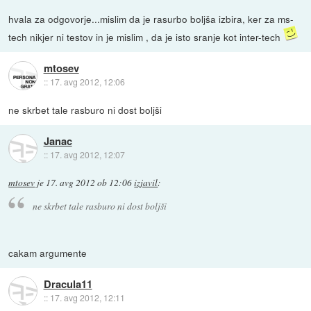
hvala za odgovorje...mislim da je rasurbo boljša izbira, ker za ms-
tech nikjer ni testov in je mislim , da je isto sranje kot inter-tech
mtosev
::
17. avg 2012, 12:06
ne skrbet tale rasburo ni dost boljši
Janac
::
17. avg 2012, 12:07
mtosev
je
17. avg 2012 ob 12:06
izjavil
:
ne skrbet tale rasburo ni dost boljši
cakam argumente
Dracula11
::
17. avg 2012, 12:11