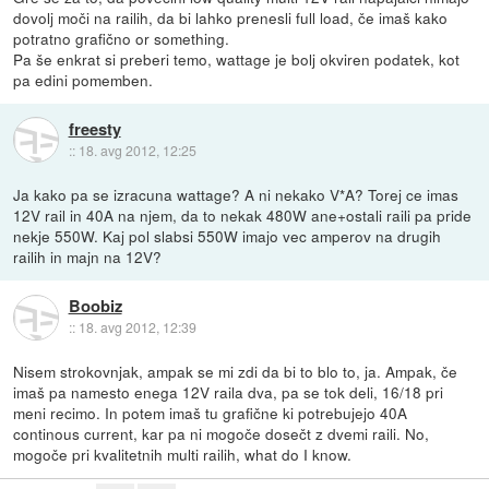
dovolj moči na railih, da bi lahko prenesli full load, če imaš kako
potratno grafično or something.
Pa še enkrat si preberi temo, wattage je bolj okviren podatek, kot
pa edini pomemben.
freesty
::
18. avg 2012, 12:25
Ja kako pa se izracuna wattage? A ni nekako V*A? Torej ce imas
12V rail in 40A na njem, da to nekak 480W ane+ostali raili pa pride
nekje 550W. Kaj pol slabsi 550W imajo vec amperov na drugih
railih in majn na 12V?
Boobiz
::
18. avg 2012, 12:39
Nisem strokovnjak, ampak se mi zdi da bi to blo to, ja. Ampak, če
imaš pa namesto enega 12V raila dva, pa se tok deli, 16/18 pri
meni recimo. In potem imaš tu grafične ki potrebujejo 40A
continous current, kar pa ni mogoče dosečt z dvemi raili. No,
mogoče pri kvalitetnih multi railih, what do I know.