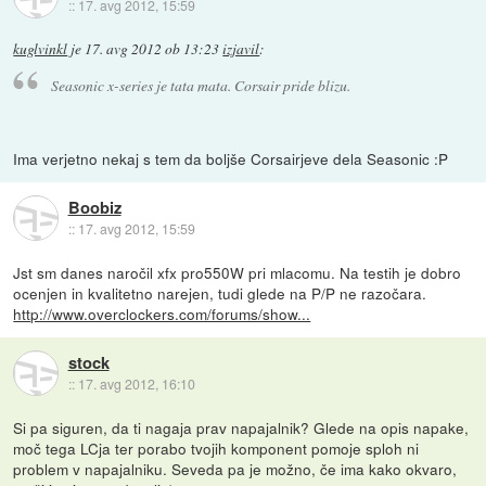
::
17. avg 2012, 15:59
kuglvinkl
je
17. avg 2012 ob 13:23
izjavil
:
Seasonic x-series je tata mata. Corsair pride blizu.
Ima verjetno nekaj s tem da boljše Corsairjeve dela Seasonic :P
Boobiz
::
17. avg 2012, 15:59
Jst sm danes naročil xfx pro550W pri mlacomu. Na testih je dobro
ocenjen in kvalitetno narejen, tudi glede na P/P ne razočara.
http://www.overclockers.com/forums/show...
stock
::
17. avg 2012, 16:10
Si pa siguren, da ti nagaja prav napajalnik? Glede na opis napake,
moč tega LCja ter porabo tvojih komponent pomoje sploh ni
problem v napajalniku. Seveda pa je možno, če ima kako okvaro,