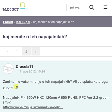
☰
Forum
»
Kaj kupiti
»
kaj menite o teh napajalnikih?
kaj menite o teh napajalnikih?
«
1
2
»
Dracula11
::
17. avg 2012, 10:24
Zanima me vaše mnenje o teh napajalnikih? Ali se splača katerega
kupiti?
Napajalnik P-4 650W HKC-120mm V-650 RoHS, PFC Ver 2,2 green
(75+)
http://www.e-misija.si/raunalniki-deli/...