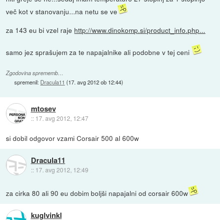
več kot v stanovanju...na netu se ve
za 143 eu bi vzel raje
http://www.dinokomp.si/product_info.php...
samo jez sprašujem za te napajalnike ali podobne v tej ceni
Zgodovina sprememb…
spremenil:
Dracula11
(
17. avg 2012 ob 12:44
)
mtosev
::
17. avg 2012, 12:47
si dobil odgovor vzami Corsair 500 al 600w
Dracula11
::
17. avg 2012, 12:49
za cirka 80 ali 90 eu dobim boljši napajalni od corsair 600w
kuglvinkl