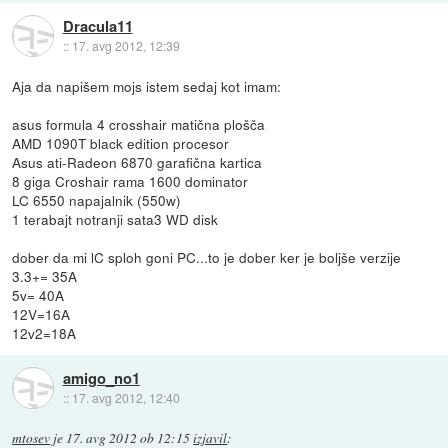
Dracula11
::
17. avg 2012, 12:39
Aja da napišem mojs istem sedaj kot imam:
asus formula 4 crosshair matična plošča
AMD 1090T black edition procesor
Asus ati-Radeon 6870 garafična kartica
8 giga Croshair rama 1600 dominator
LC 6550 napajalnik (550w)
1 terabajt notranji sata3 WD disk
dober da mi lC sploh goni PC...to je dober ker je boljše verzije
3.3+= 35A
5v= 40A
12V=16A
12v2=18A
amigo_no1
::
17. avg 2012, 12:40
mtosev
je
17. avg 2012 ob 12:15
izjavil
: