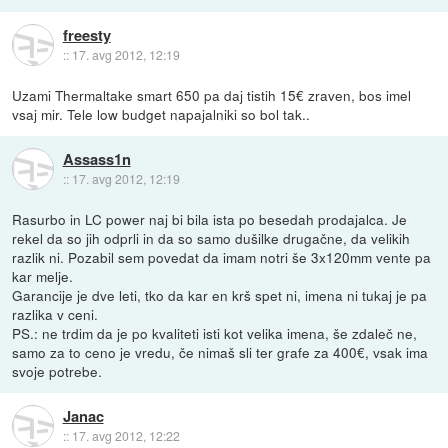
freesty
::
17. avg 2012, 12:19
Uzami Thermaltake smart 650 pa daj tistih 15€ zraven, bos imel
vsaj mir. Tele low budget napajalniki so bol tak..
Assass1n
::
17. avg 2012, 12:19
Rasurbo in LC power naj bi bila ista po besedah prodajalca. Je
rekel da so jih odprli in da so samo dušilke drugačne, da velikih
razlik ni. Pozabil sem povedat da imam notri še 3x120mm vente pa
kar melje.
Garancije je dve leti, tko da kar en krš spet ni, imena ni tukaj je pa
razlika v ceni.
PS.: ne trdim da je po kvaliteti isti kot velika imena, še zdaleč ne,
samo za to ceno je vredu, če nimaš sli ter grafe za 400€, vsak ima
svoje potrebe.
Janac
::
17. avg 2012, 12:22