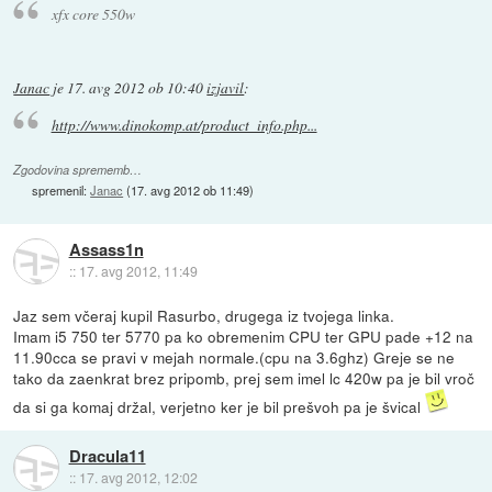
xfx core 550w
Janac
je
17. avg 2012 ob 10:40
izjavil
:
http://www.dinokomp.at/product_info.php...
Zgodovina sprememb…
spremenil:
Janac
(
17. avg 2012 ob 11:49
)
Assass1n
::
17. avg 2012, 11:49
Jaz sem včeraj kupil Rasurbo, drugega iz tvojega linka.
Imam i5 750 ter 5770 pa ko obremenim CPU ter GPU pade +12 na
11.90cca se pravi v mejah normale.(cpu na 3.6ghz) Greje se ne
tako da zaenkrat brez pripomb, prej sem imel lc 420w pa je bil vroč
da si ga komaj držal, verjetno ker je bil prešvoh pa je švical
Dracula11
::
17. avg 2012, 12:02