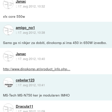
Janac
::
17. avg 2012, 10:32
xfx core 550w
amigo_no1
::
17. avg 2012, 10:38
Samo ga ni nikjer za dobiti, dinokomp.si ima 450 in 650W izvedbo.
Janac
::
17. avg 2012, 10:40
http://www.dinokomp.at/product_info.php...
cebelar123
::
17. avg 2012, 10:41
MS-Tech MS-N750 ker je modularen IMHO
Dracula11
::
17. avg 2012, 11:09