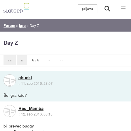
☰
Forum
»
Igre
»
Day Z
Day Z
6
/ 6
»
»»
««
«
chucki
::
11. sep 2016, 23:07
Še igra kdo?
Red_Mamba
::
12. sep 2016, 08:18
bil prevec buggy