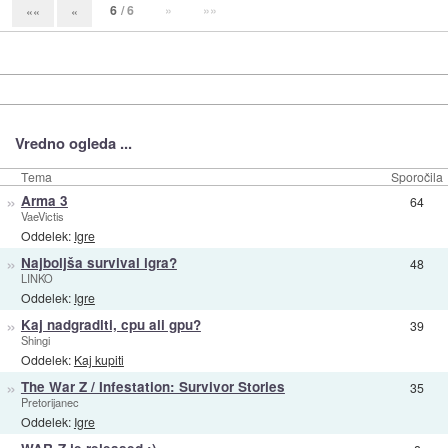
6
/ 6
»
»»
««
«
Vredno ogleda ...
Tema
Sporočila
»
Arma 3
64
VaeVictis
Oddelek:
Igre
»
Najboljša survival igra?
48
LINKO
Oddelek:
Igre
»
Kaj nadgraditi, cpu ali gpu?
39
Shingi
Oddelek:
Kaj kupiti
»
The War Z / Infestation: Survivor Stories
35
Pretorijanec
Oddelek:
Igre