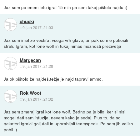
Jaz sem po enem letu igral 15 min pa sem takoj pištolo najdu :)
chucki
::
9. jan 2017, 21:03
Jaz sem imel ze veckrat vsega vrh glave, ampak so me pokosili
streli. Igram, kot lone wolf in tukaj nimas moznosti prezivetja
Margecan
::
9. jan 2017, 21:28
Ja ok pištolo že najdeš,težje je najd tapravi ammo.
Rok Woot
::
9. jan 2017, 21:32
Jaz sem zmeraj igral kot lone wolf. Bedno pa je bilo, ker si nisi
mogel dati sam infuzije, nevem kako je sedaj. Plus to, da so
nekateri igralci goljufali in uporabljali teamspeak. Pa sem jih veliko
pobil :)