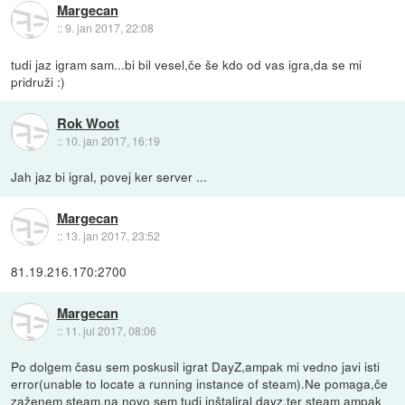
Margecan
::
9. jan 2017, 22:08
tudi jaz igram sam...bi bil vesel,če še kdo od vas igra,da se mi
pridruži :)
Rok Woot
::
10. jan 2017, 16:19
Jah jaz bi igral, povej ker server ...
Margecan
::
13. jan 2017, 23:52
81.19.216.170:2700
Margecan
::
11. jul 2017, 08:06
Po dolgem času sem poskusil igrat DayZ,ampak mi vedno javi isti
error(unable to locate a running instance of steam).Ne pomaga,če
zaženem steam,na novo sem tudi inštaliral dayz,ter steam ampak