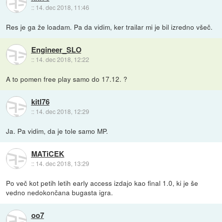
::
14. dec 2018, 11:46
Res je ga že loadam. Pa da vidim, ker trailar mi je bil izredno všeč.
Engineer_SLO
::
14. dec 2018, 12:22
A to pomen free play samo do 17.12. ?
kitl76
::
14. dec 2018, 12:29
Ja. Pa vidim, da je tole samo MP.
MATiCEK
::
14. dec 2018, 13:29
Po več kot petih letih early access izdajo kao final 1.0, ki je še
vedno nedokončana bugasta igra.
oo7