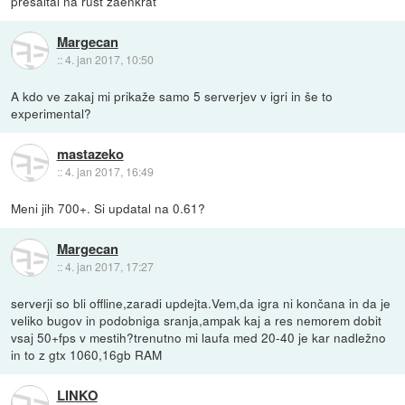
presaltal na rust zaenkrat
Margecan
::
4. jan 2017, 10:50
A kdo ve zakaj mi prikaže samo 5 serverjev v igri in še to
experimental?
mastazeko
::
4. jan 2017, 16:49
Meni jih 700+. Si updatal na 0.61?
Margecan
::
4. jan 2017, 17:27
serverji so bli offline,zaradi updejta.Vem,da igra ni končana in da je
veliko bugov in podobniga sranja,ampak kaj a res nemorem dobit
vsaj 50+fps v mestih?trenutno mi laufa med 20-40 je kar nadležno
in to z gtx 1060,16gb RAM
LINKO