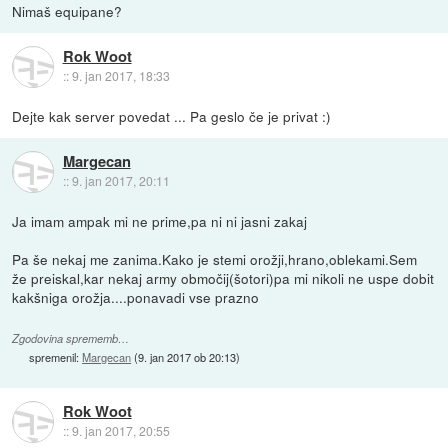
Nimaš equipane?
Rok Woot
::
9. jan 2017, 18:33
Dejte kak server povedat ... Pa geslo če je privat :)
Margecan
::
9. jan 2017, 20:11
Ja imam ampak mi ne prime,pa ni ni jasni zakaj
Pa še nekaj me zanima.Kako je stemi orožji,hrano,oblekami.Sem
že preiskal,kar nekaj army območij(šotori)pa mi nikoli ne uspe dobit
kakšniga orožja....ponavadi vse prazno
Zgodovina sprememb…
spremenil:
Margecan
(
9. jan 2017 ob 20:13
)
Rok Woot
::
9. jan 2017, 20:55