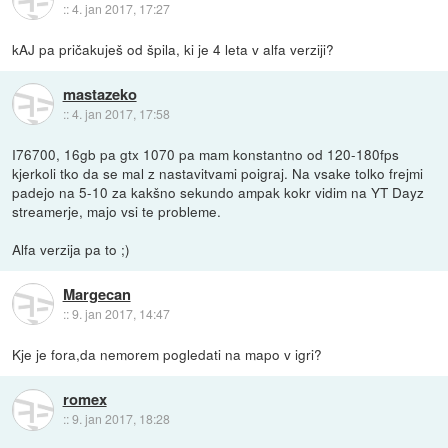
::
4. jan 2017, 17:27
kAJ pa pričakuješ od špila, ki je 4 leta v alfa verziji?
mastazeko
::
4. jan 2017, 17:58
I76700, 16gb pa gtx 1070 pa mam konstantno od 120-180fps
kjerkoli tko da se mal z nastavitvami poigraj. Na vsake tolko frejmi
padejo na 5-10 za kakšno sekundo ampak kokr vidim na YT Dayz
streamerje, majo vsi te probleme.
Alfa verzija pa to ;)
Margecan
::
9. jan 2017, 14:47
Kje je fora,da nemorem pogledati na mapo v igri?
romex
::
9. jan 2017, 18:28