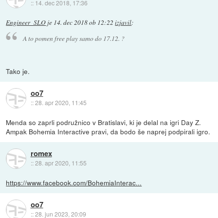
::
14. dec 2018, 17:36
Engineer_SLO
je
14. dec 2018 ob 12:22
izjavil
:
A to pomen free play samo do 17.12. ?
Tako je.
oo7
::
28. apr 2020, 11:45
Menda so zaprli podružnico v Bratislavi, ki je delal na igri Day Z.
Ampak Bohemia Interactive pravi, da bodo še naprej podpirali igro.
romex
::
28. apr 2020, 11:55
https://www.facebook.com/BohemiaInterac...
oo7
::
28. jun 2023, 20:09