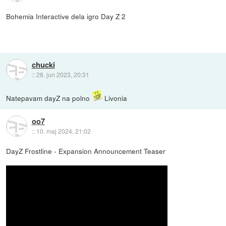
Bohemia Interactive dela igro Day Z 2
chucki
::
28. jun 2023, 20:31
Natepavam dayZ na polno
Livonia
oo7
::
10. maj 2024, 21:02
DayZ Frostline - Expansion Announcement Teaser