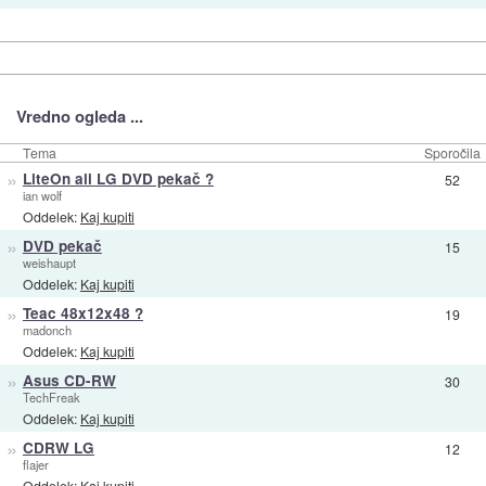
Vredno ogleda ...
Tema
Sporočila
»
LiteOn ali LG DVD pekač ?
52
ian wolf
Oddelek:
Kaj kupiti
»
DVD pekač
15
weishaupt
Oddelek:
Kaj kupiti
»
Teac 48x12x48 ?
19
madonch
Oddelek:
Kaj kupiti
»
Asus CD-RW
30
TechFreak
Oddelek:
Kaj kupiti
»
CDRW LG
12
flajer
Oddelek:
Kaj kupiti