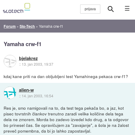
☰
Forum
»
Slo-Tech
»
Yamaha crw-f1
Yamaha crw-f1
bjelakrez
::
13. jan 2003, 19:37
kdaj kane priti na dan obljubljeni test Yamahinega pekaca crw-f1?
alien-w
::
14. jan 2003, 16:54
Res je, smo namigovali na to, da test tega pekača bo, a jaz, kot
pisec tovrstnih člankov trenutno zaradi velike količine dela tega
dela ne zmorem. Morda bo zadevo izvedel kdo drug, a ta odgovor
bo prinesel čas. Se opravičujem za "zavajanje", a šola je na žalost
preveč pomembna, da bi jo lahko zapostavljal.