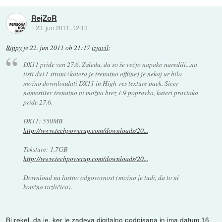
RejZoR
::
23. jun 2011, 12:13
Rippy
je
22. jun 2011 ob 21:17
izjavil
:
DX11 pride ven 27.6. Zgleda, da so še večjo napako naredili...na
tisti dx11 strani (katera je trenutno offline) je nekaj ur bilo
možno downloadati DX11 in High-res texture pack. Sicer
namestitev trenutno ni možna brez 1.9 popravka, kateri pravtako
pride 27.6.
DX11: 550MB
http://www.techpowerup.com/downloads/20...
Teksture: 1.7GB
http://www.techpowerup.com/downloads/20...
Download na lastno odgovornost (možno je tudi, da to ni
končna različica).
Bi rekel, da je, ker je zadeva digitalno podpisana in ima datum 16