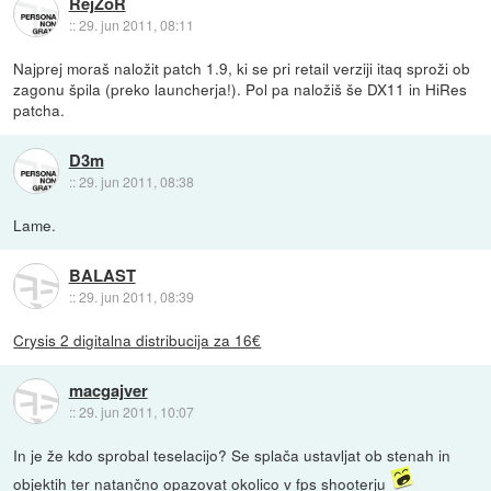
RejZoR
::
29. jun 2011, 08:11
Najprej moraš naložit patch 1.9, ki se pri retail verziji itaq sproži ob
zagonu špila (preko launcherja!). Pol pa naložiš še DX11 in HiRes
patcha.
D3m
::
29. jun 2011, 08:38
Lame.
BALAST
::
29. jun 2011, 08:39
Crysis 2 digitalna distribucija za 16€
macgajver
::
29. jun 2011, 10:07
In je že kdo sprobal teselacijo? Se splača ustavljat ob stenah in
objektih ter natančno opazovat okolico v fps shooterju