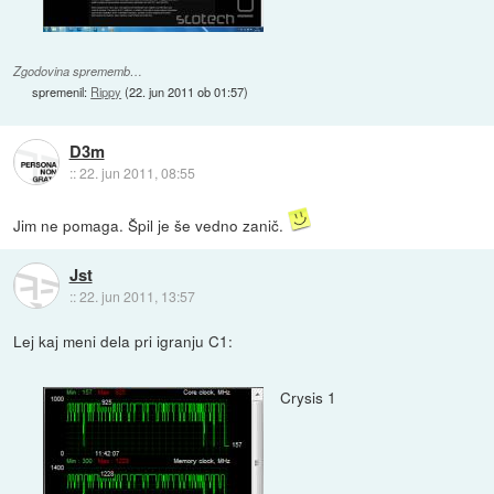
Zgodovina sprememb…
spremenil:
Rippy
(
22. jun 2011 ob 01:57
)
D3m
::
22. jun 2011, 08:55
Jim ne pomaga. Špil je še vedno zanič.
Jst
::
22. jun 2011, 13:57
Lej kaj meni dela pri igranju C1:
Crysis 1