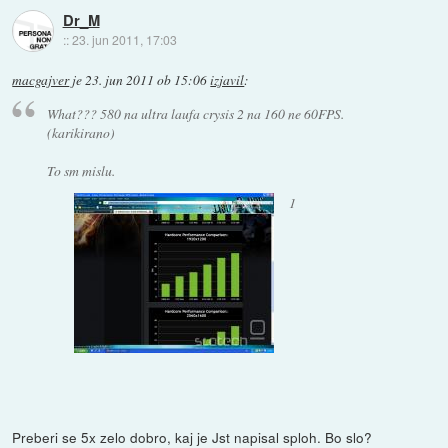
Dr_M
::
23. jun 2011, 17:03
macgajver
je
23. jun 2011 ob 15:06
izjavil
:
What??? 580 na ultra laufa crysis 2 na 160 ne 60FPS.
(karikirano)
To sm mislu.
1
Preberi se 5x zelo dobro, kaj je Jst napisal sploh. Bo slo?