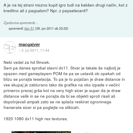
A je na tej strani mozno kupit igro tudi na kakšen drugi način, kot z
kreditno ali z paypalom? Npr. z paysafecard?
Zgodovina sprememb…
spremenil:
dav 51
(
29. jun 2011 ob 23:25
)
macgajver
::
3. jul 2011, 11:44
Nebi vedel za hd filmcek.
Sem pa danes sprobal slavni dx11. Stvar je takale še najbolj je
opazen med gameplayem POM če pa se ustaviš ob opekah od
blizu se porajta teselacija. To pa je to pojačan je draw distance in
vse skupaj je zablurano tako da grafika na oko izpade v večini
primerov precej grša kot na very high sicer je super da je draw
distance velik in se ne porajta da bi se objekti sproti risali ali
dopolnjevali ampak zato se ne splača reskirat ogromnega
framerata sicer si pa poglejte na slikicah.
1920 1080 dx11 high res textures.