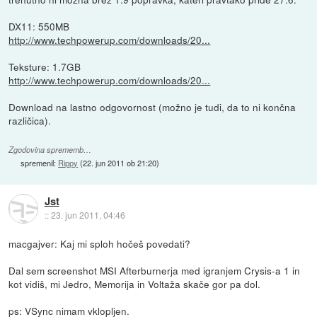
DX11: 550MB
http://www.techpowerup.com/downloads/20...
Teksture: 1.7GB
http://www.techpowerup.com/downloads/20...
Download na lastno odgovornost (možno je tudi, da to ni končna
različica).
Zgodovina sprememb…
spremenil:
Rippy
(
22. jun 2011 ob 21:20
)
Jst
::
23. jun 2011, 04:46
macgajver: Kaj mi sploh hočeš povedati?
Dal sem screenshot MSI Afterburnerja med igranjem Crysis-a 1 in
kot vidiš, mi Jedro, Memorija in Voltaža skače gor pa dol.
ps: VSync nimam vklopljen.