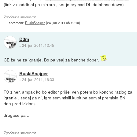
(link z moddb al pa mirrora , ker je crymod DL database down)
Zgodovina sprememb…
spremenil:
RuskiSnajper
(
24. jun 2011 ob 12:10
)
D3m
::
24. jun 2011, 12:45
ČE že ne za igranje. Bo pa vsaj za benche dober.
RuskiSnajper
::
24. jun 2011, 16:33
TO ziher, ampak ko bo editor prišel ven potem bo končno razlog za
igranje , sedaj ga ni, igro sem mislil kupit pa sem si premislo EN
dan pred izidom.
drugace pa ...
Zgodovina sprememb…