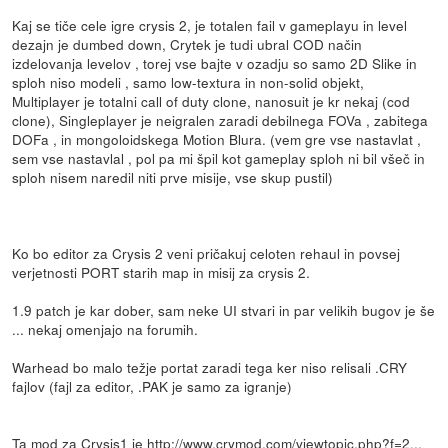
Kaj se tiče cele igre crysis 2, je totalen fail v gameplayu in level
dezajn je dumbed down, Crytek je tudi ubral COD način
izdelovanja levelov , torej vse bajte v ozadju so samo 2D Slike in
sploh niso modeli , samo low-textura in non-solid objekt,
Multiplayer je totalni call of duty clone, nanosuit je kr nekaj (cod
clone), Singleplayer je neigralen zaradi debilnega FOVa , zabitega
DOFa , in mongoloidskega Motion Blura. (vem gre vse nastavlat ,
sem vse nastavlal , pol pa mi špil kot gameplay sploh ni bil všeč in
sploh nisem naredil niti prve misije, vse skup pustil)
Ko bo editor za Crysis 2 veni pričakuj celoten rehaul in povsej
verjetnosti PORT starih map in misij za crysis 2.
1.9 patch je kar dober, sam neke UI stvari in par velikih bugov je še
... nekaj omenjajo na forumih.
Warhead bo malo težje portat zaradi tega ker niso relisali .CRY
fajlov (fajl za editor, .PAK je samo za igranje)
Ta mod za Crysis1 je
http://www.crymod.com/viewtopic.php?f=2...