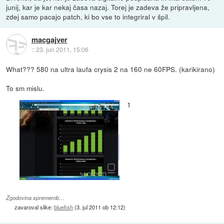
junij, kar je kar nekaj časa nazaj. Torej je zadeva že pripravljena,
zdej samo pacajo patch, ki bo vse to integriral v špil.
macgajver
::
23. jun 2011, 15:06
What??? 580 na ultra laufa crysis 2 na 160 ne 60FPS. (karikirano)
To sm mislu.
1
Zgodovina sprememb…
zavaroval slike:
bluefish
(
3. jul 2011 ob 12:12
)