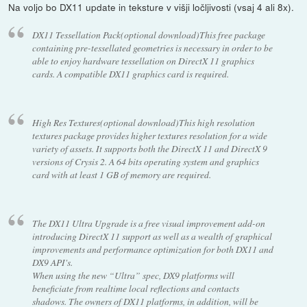
Na voljo bo DX11 update in teksture v višji ločljivosti (vsaj 4 ali 8x).
DX11 Tessellation Pack(optional download)This free package
containing pre-tessellated geometries is necessary in order to be
able to enjoy hardware tessellation on DirectX 11 graphics
cards. A compatible DX11 graphics card is required.
High Res Textures(optional download)This high resolution
textures package provides higher textures resolution for a wide
variety of assets. It supports both the DirectX 11 and DirectX 9
versions of Crysis 2. A 64 bits operating system and graphics
card with at least 1 GB of memory are required.
The DX11 Ultra Upgrade is a free visual improvement add-on
introducing DirectX 11 support as well as a wealth of graphical
improvements and performance optimization for both DX11 and
DX9 API's.
When using the new “Ultra” spec, DX9 platforms will
beneficiate from realtime local reflections and contacts
shadows. The owners of DX11 platforms, in addition, will be