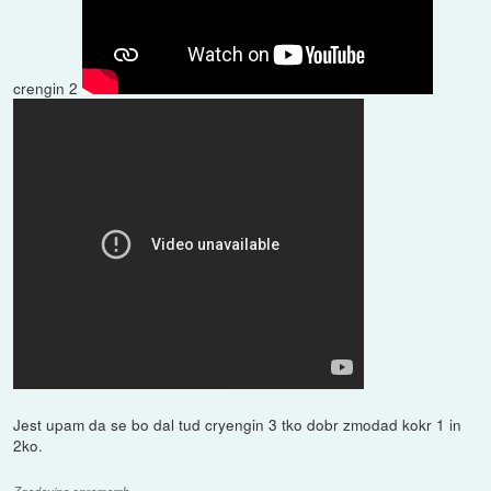
crengin 2
Jest upam da se bo dal tud cryengin 3 tko dobr zmodad kokr 1 in
2ko.