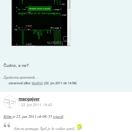
Čudno, a ne?
Zgodovina sprememb…
zavaroval slike:
bluefish
(
22. jun 2011 ob 14:56
)
macgajver
::
22. jun 2011, 14:42
D3m
je
22. jun 2011 ob 08:55
izjavil
:
Jim ne pomaga. Špil je še vedno zanič.