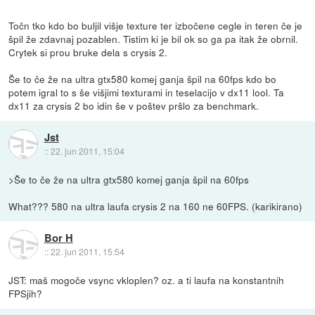
Točn tko kdo bo buljil višje texture ter izbočene cegle in teren če je
špil že zdavnaj pozablen. Tistim ki je bil ok so ga pa itak že obrnil.
Crytek si prou bruke dela s crysis 2.
Še to če že na ultra gtx580 komej ganja špil na 60fps kdo bo
potem igral to s še višjimi texturami in teselacijo v dx11 lool. Ta
dx11 za crysis 2 bo idin še v poštev pršlo za benchmark.
Jst
::
22. jun 2011, 15:04
>Še to če že na ultra gtx580 komej ganja špil na 60fps
What??? 580 na ultra laufa crysis 2 na 160 ne 60FPS. (karikirano)
Bor H
::
22. jun 2011, 15:54
JST: maš mogoče vsync vkloplen? oz. a ti laufa na konstantnih
FPSjih?