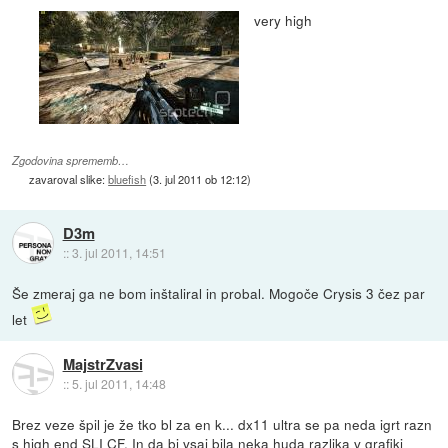
very high
Zgodovina sprememb…
zavaroval slike:
bluefish
(
3. jul 2011 ob 12:12
)
D3m
::
3. jul 2011, 14:51
Še zmeraj ga ne bom inštaliral in probal. Mogoče Crysis 3 čez par
let
MajstrZvasi
::
5. jul 2011, 14:48
Brez veze špil je že tko bl za en k... dx11 ultra se pa neda igrt razn
s high end SLI CF. In da bi vsaj bila neka huda razlika v grafiki