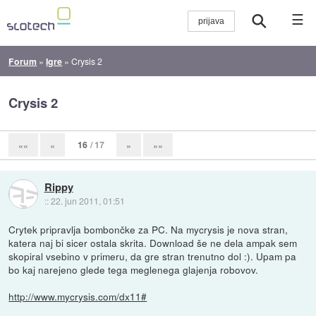
☰
Forum
»
Igre
»
Crysis 2
Crysis 2
16
/ 17
««
«
»
»»
Rippy
::
22. jun 2011, 01:51
Crytek pripravlja bombončke za PC. Na mycrysis je nova stran,
katera naj bi sicer ostala skrita. Download še ne dela ampak sem
skopiral vsebino v primeru, da gre stran trenutno dol :). Upam pa
bo kaj narejeno glede tega meglenega glajenja robovov.
http://www.mycrysis.com/dx11#