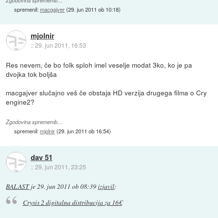
Zgodovina sprememb…
spremenil:
macgajver
(
29. jun 2011 ob 10:18
)
mjolnir
::
29. jun 2011, 16:53
Res nevem, če bo folk sploh imel veselje modat 3ko, ko je pa
dvojka tok boljša
macgajver slučajno veš če obstaja HD verzija drugega filma o Cry
engine2?
Zgodovina sprememb…
spremenil:
mjolnir
(
29. jun 2011 ob 16:54
)
dav 51
::
29. jun 2011, 23:25
BALAST
je
29. jun 2011 ob 08:39
izjavil
:
Crysis 2 digitalna distribucija za 16€