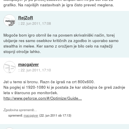
grafiko. Na najvišjih nastavitvah je igra čisto preveč meglena.
RejZoR
::
22. jun 2011, 17:08
Mogoče bom igro obrnil še na povsem skrivalniški način, torej
ubijanje res samo osebkov kritičnih za zgodbo in uporabo samo
stealtha in melee. Ker samo z orožjem je bilo celo na najtežji
stopnji otročje lahko.
macgajver
::
22. jun 2011, 17:10
Jst u temo si brcnu. Razn če igraš na crt 800x600.
Na poglej si 1920-1080 ki je postala že kar običajna če greš zadnje
leta v štarcuno po monitorček.
http://www.geforce.com/#/Optimize/Guide...
Zgodovina sprememb…
spremenil:
macgajver
(
22. jun 2011 ob 17:13
)