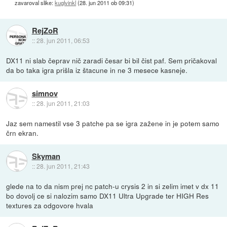
zavaroval slike:
kuglvinkl
(
28. jun 2011 ob 09:31
)
RejZoR
::
28. jun 2011, 06:53
DX11 ni slab čeprav nič zaradi česar bi bil čist paf. Sem pričakoval
da bo taka igra prišla iz štacune in ne 3 mesece kasneje.
simnov
::
28. jun 2011, 21:03
Jaz sem namestil vse 3 patche pa se igra zažene in je potem samo
črn ekran.
Skyman
::
28. jun 2011, 21:43
glede na to da nism prej nc patch-u crysis 2 in si zelim imet v dx 11
bo dovolj ce si nalozim samo DX11 Ultra Upgrade ter HIGH Res
textures za odgovore hvala