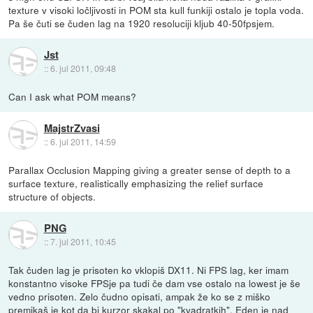
texture v visoki ločljivosti in POM sta kull funkiji ostalo je topla voda.
Pa še čuti se čuden lag na 1920 resoluciji kljub 40-50fpsjem.
Jst
::
6. jul 2011, 09:48
Can I ask what POM means?
MajstrZvasi
::
6. jul 2011, 14:59
Parallax Occlusion Mapping giving a greater sense of depth to a
surface texture, realistically emphasizing the relief surface
structure of objects.
PNG
::
7. jul 2011, 10:45
Tak čuden lag je prisoten ko vklopiš DX11. Ni FPS lag, ker imam
konstantno visoke FPSje pa tudi če dam vse ostalo na lowest je še
vedno prisoten. Zelo čudno opisati, ampak že ko se z miško
premikaš je kot da bi kurzor skakal po "kvadratkih". Eden je nad