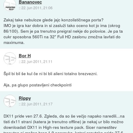
Bananovec
::
22. jun 2011, 21:06
Zakaj take nebuloze glede jajc konzolističnega porta?
IMO je igra kar dobra in si zasluži tako oceno kot jo ima (okrog
86/100). Sem je pa trenutno preigral nekje do polovice. Je pa ta
cukr sposobna 560Ti na 32" Full HD zaslonu zmožna lavfati do
maximuma.
Bor H
::
22. jun 2011, 21:11
Špil bi bil še kul če ni bi bli alieni totalno brezvezni.
Aja, pa glupo postavljeni checkpointi
Rippy
::
22. jun 2011, 21:17
DX11 pride ven 27.6. Zgleda, da so še večjo napako naredili...na
tisti dx11 strani (katera je trenutno offline) je nekaj ur bilo možno
downloadati DX11 in High-res texture pack. Sicer namestitev
trenutno ni možna brez 1.9 popravka, kateri pravtako pride 27.6.