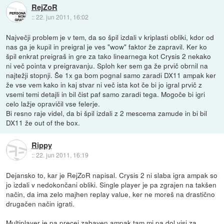
RejZoR
::
22. jun 2011, 16:02
Največji problem je v tem, da so špil izdali v kriplasti obliki, kdor od
nas ga je kupil in preigral je ves "wow" faktor že zapravil. Ker ko
špil enkrat preigraš in gre za tako linearnega kot Crysis 2 nekako
ni več pointa v preigravanju. Sploh ker sem ga že prvič obrnil na
najtežji stopnji. Še 1x ga bom pognal samo zaradi DX11 ampak ker
že vse vem kako in kaj stvar ni več ista kot če bi jo igral prvič z
vsemi temi detajli in bil čist paf samo zaradi tega. Mogoče bi igri
celo lažje opravičil vse felerje.
Bi resno raje videl, da bi špil izdali z 2 mescema zamude in bi bil
DX11 že out of the box.
Rippy
::
22. jun 2011, 16:19
Dejansko to, kar je RejZoR napisal. Crysis 2 ni slaba igra ampak so
jo izdali v nedokončani obliki. Single player je pa zgrajen na takšen
način, da ima zelo majhen replay value, ker ne moreš na drastično
drugačen način igrati.
Multiplayer je pa precej zabaven ampak tam mi pa dol visi za