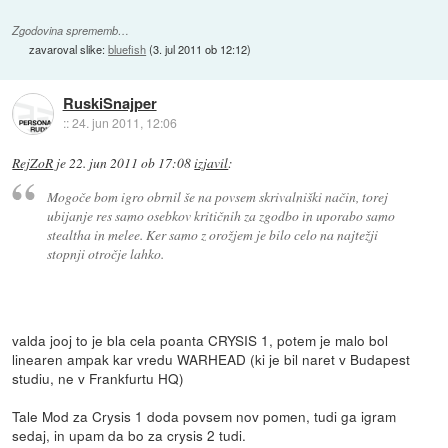
Zgodovina sprememb…
zavaroval slike:
bluefish
(
3. jul 2011 ob 12:12
)
RuskiSnajper
::
24. jun 2011, 12:06
RejZoR
je
22. jun 2011 ob 17:08
izjavil
:
Mogoče bom igro obrnil še na povsem skrivalniški način, torej
ubijanje res samo osebkov kritičnih za zgodbo in uporabo samo
stealtha in melee. Ker samo z orožjem je bilo celo na najtežji
stopnji otročje lahko.
valda jooj to je bla cela poanta CRYSIS 1, potem je malo bol
linearen ampak kar vredu WARHEAD (ki je bil naret v Budapest
studiu, ne v Frankfurtu HQ)
Tale Mod za Crysis 1 doda povsem nov pomen, tudi ga igram
sedaj, in upam da bo za crysis 2 tudi.