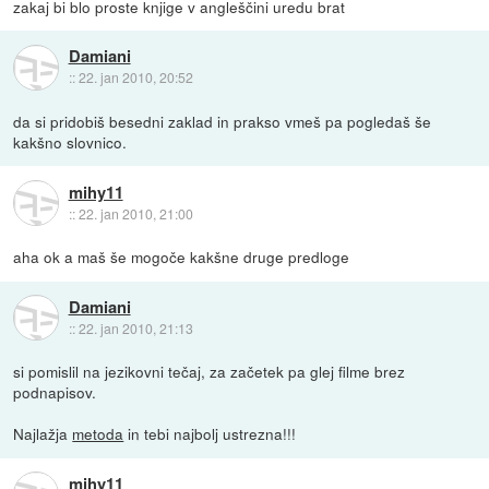
zakaj bi blo proste knjige v angleščini uredu brat
Damiani
::
22. jan 2010, 20:52
da si pridobiš besedni zaklad in prakso vmeš pa pogledaš še
kakšno slovnico.
mihy11
::
22. jan 2010, 21:00
aha ok a maš še mogoče kakšne druge predloge
Damiani
::
22. jan 2010, 21:13
si pomislil na jezikovni tečaj, za začetek pa glej filme brez
podnapisov.
Najlažja
metoda
in tebi najbolj ustrezna!!!
mihy11