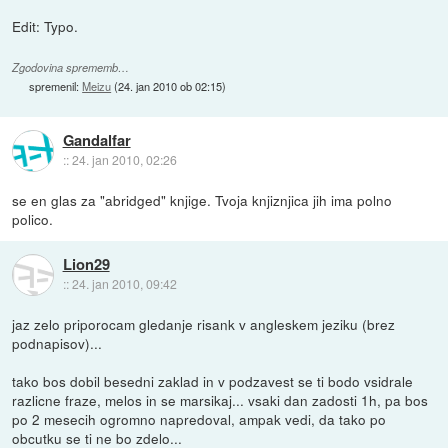
Edit: Typo.
Zgodovina sprememb…
spremenil:
Meizu
(
24. jan 2010 ob 02:15
)
Gandalfar
::
24. jan 2010, 02:26
se en glas za "abridged" knjige. Tvoja knjiznjica jih ima polno
polico.
Lion29
::
24. jan 2010, 09:42
jaz zelo priporocam gledanje risank v angleskem jeziku (brez
podnapisov)...
tako bos dobil besedni zaklad in v podzavest se ti bodo vsidrale
razlicne fraze, melos in se marsikaj... vsaki dan zadosti 1h, pa bos
po 2 mesecih ogromno napredoval, ampak vedi, da tako po
obcutku se ti ne bo zdelo...