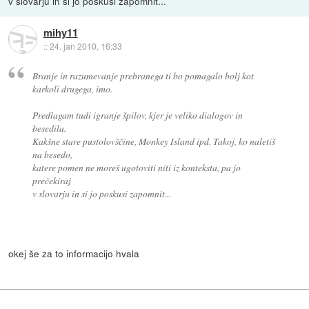
v slovarju in si jo poskusi zapomnit...
mihy11
::
24. jan 2010, 16:33
Branje in razumevanje prebranega ti bo pomagalo bolj kot
karkoli drugega, imo.
Predlagam tudi igranje špilov, kjer je veliko dialogov in
besedila.
Kakšne stare pustolovščine, Monkey Island ipd. Takoj, ko naletiš
na besedo,
katere pomen ne moreš ugotoviti niti iz konteksta, pa jo
prečekiraj
v slovarju in si jo poskusi zapomnit...
okej še za to informacijo hvala