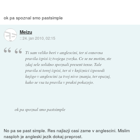
ok pa spoznal smo pastsimple
Meizu
::
24. jan 2010, 02:15
Ti sam veliko beri v anglescini, ter si osnovna
pravila izpisi iz tvojega zvezka. Ce se ne motim, ste
zdaj sele solidno spoznali present tense. Tale
pravila si torej izpisi, ter si v knjiznici izposodi
knjigo v anglescini za tvoj nivo znanja, ter opazuj,
kako se vsa ta pravila v praksi pokazejo.
ok pa spoznal smo pastsimple
No pa se past simple. Res najlazji casi zame v anglescini. Mislim
nasploh je angleski jezik dokaj preprost.