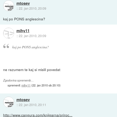
mtosev
::
22. jan 2010, 20:09
kaj po PONS anglescina?
mihy11
::
22. jan 2010, 20:09
kaj po PONS anglescina?
ne razumem te kaj si mislil povedat
Zgodovina sprememb…
spremenil:
mihy11
(
22. jan 2010 ob 20:10
)
mtosev
::
22. jan 2010, 20:11
http://www.cangura.com/knjigarna/priroc...