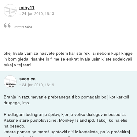
mihy11
::
24. jan 2010, 16:13
tocno tako
okej hvala vam za nasvete potem kar ste rekli si nebom kupil knjige
in bom gledal risanke in filme še enkrat hvala usim ki ste sodelovali
tukaj v tej temi
svenica
::
24. jan 2010, 16:19
Branje in razumevanje prebranega ti bo pomagalo bolj kot karkoli
drugega, imo.
Predlagam tudi igranje špilov, kjer je veliko dialogov in besedila.
Kakšne stare pustolovščine, Monkey Island ipd. Takoj, ko naletiš
na besedo,
katere pomen ne moreš ugotoviti niti iz konteksta, pa jo prečekiraj