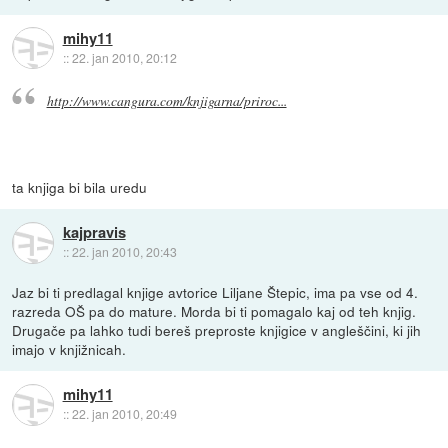
mihy11
::
22. jan 2010, 20:12
http://www.cangura.com/knjigarna/priroc...
ta knjiga bi bila uredu
kajpravis
::
22. jan 2010, 20:43
Jaz bi ti predlagal knjige avtorice Liljane Štepic, ima pa vse od 4.
razreda OŠ pa do mature. Morda bi ti pomagalo kaj od teh knjig.
Drugače pa lahko tudi bereš preproste knjigice v angleščini, ki jih
imajo v knjižnicah.
mihy11
::
22. jan 2010, 20:49