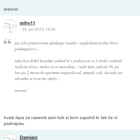
srecno!
mihy11
::
24. jan 2010, 16:00
jaz zelo priporocam gledanje risank v angleskem jeziku (brez
podnapisov)...
tako bos dobil besedni zaklad in v podzavest se ti bodo vsidrale
razlicne fraze, melos in se marsikaj... vsaki dan zadosti 1h, pa
bos po 2 mesecih ogromno napredoval, ampak vedi, da tako po
obcutku se ti ne bo zdelo...
srecno!
hvala lepa za nasevte sam kok si bom zapolnil kr tek če ni
podnapisu
Damiani