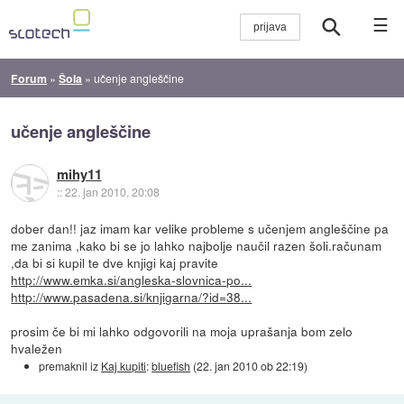
☰
Forum
»
Šola
»
učenje angleščine
učenje angleščine
mihy11
::
22. jan 2010, 20:08
dober dan!! jaz imam kar velike probleme s učenjem angleščine pa
me zanima ,kako bi se jo lahko najbolje naučil razen šoli.računam
,da bi si kupil te dve knjigi kaj pravite
http://www.emka.si/angleska-slovnica-po...
http://www.pasadena.si/knjigarna/?id=38...
prosim če bi mi lahko odgovorili na moja uprašanja bom zelo
hvaležen
premaknil iz
Kaj kupiti
:
bluefish
(
22. jan 2010 ob 22:19
)