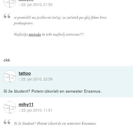
::
22. jan 2010, 21:55
si pomislil na jezikovni tečaj, za začetek pa glej filme brez
podnapisov.
Najlažja
metoda
in tebi najbolj ustrezna!!!
okk
tattoo
::
22. jan 2010, 22:58
Si že študent? Potem izkoristi en semester Erasmus.
mihy11
::
23. jan 2010, 11:51
Si že študent? Potem izkoristi en semester Erasmus.