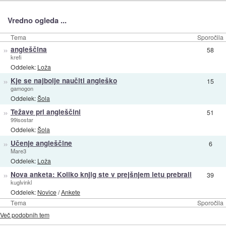
Vredno ogleda ...
Tema
Sporočila
»
angleščina
58
krefi
Oddelek:
Loža
»
Kje se najbolje naučiti angleško
15
gamogon
Oddelek:
Šola
»
Težave pri angleščini
51
99isostar
Oddelek:
Šola
»
Učenje angleščine
6
Mare3
Oddelek:
Loža
»
Nova anketa: Koliko knjig ste v prejšnjem letu prebrali
39
kuglvinkl
Oddelek:
Novice
/
Ankete
Tema
Sporočila
Več podobnih tem