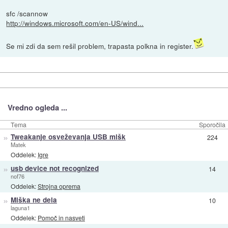
sfc /scannow
http://windows.microsoft.com/en-US/wind...
Se mi zdi da sem rešil problem, trapasta polkna in register.
Vredno ogleda ...
Tema
Sporočila
»
Tweakanje osveževanja USB mišk
224
Matek
Oddelek:
Igre
»
usb device not recognized
14
nof76
Oddelek:
Strojna oprema
»
Miška ne dela
10
laguna1
Oddelek:
Pomoč in nasveti