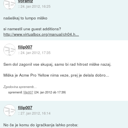
vorantz
::
24. jan 2012, 16:25
našeškaj to lumpo miško
si namestil une guest additions?
http://www.virtualbox.org/manual/ch04.h...
filip007
::
24. jan 2012, 17:35
Sem dol zagonil vse skupaj, samo bi rad hitrost miške nazaj.
Miška je Acme Pro Yellow nima veze, prej je delala dobro...
Zgodovina sprememb…
spremenil:
filip007
(
24. jan 2012 ob 17:39
)
filip007
::
27. jan 2012, 16:14
No če je komu do igračkanja lahko proba: