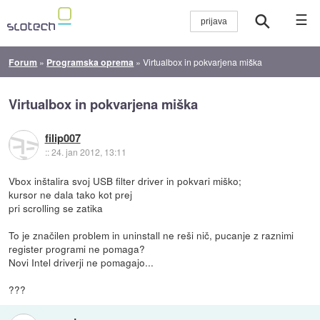
☰
Forum
»
Programska oprema
»
Virtualbox in pokvarjena miška
Virtualbox in pokvarjena miška
filip007
::
24. jan 2012, 13:11
Vbox inštalira svoj USB filter driver in pokvari miško;
kursor ne dala tako kot prej
pri scrolling se zatika
To je značilen problem in uninstall ne reši nič, pucanje z raznimi
register programi ne pomaga?
Novi Intel driverji ne pomagajo...
???