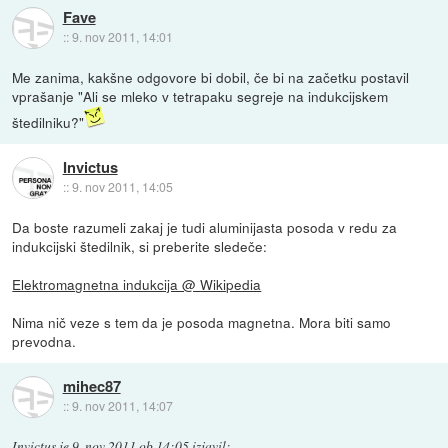
Fave
::
9. nov 2011, 14:01
Me zanima, kakšne odgovore bi dobil, če bi na začetku postavil
vprašanje "Ali se mleko v tetrapaku segreje na indukcijskem
štedilniku?"
Invictus
::
9. nov 2011, 14:05
Da boste razumeli zakaj je tudi aluminijasta posoda v redu za
indukcijski štedilnik, si preberite sledeče:
Elektromagnetna indukcija @ Wikipedia
Nima nič veze s tem da je posoda magnetna. Mora biti samo
prevodna.
mihec87
::
9. nov 2011, 14:07
Invictus
je
9. nov 2011 ob 14:05
izjavil
: