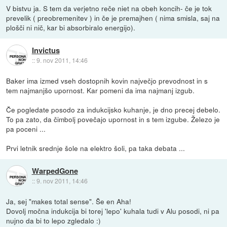
V bistvu ja. S tem da verjetno reče niet na obeh koncih- če je tok
prevelik ( preobremenitev ) in če je premajhen ( nima smisla, saj na
plošči ni nič, kar bi absorbiralo energijo).
Invictus
::
9. nov 2011, 14:46
Baker ima izmed vseh dostopnih kovin največjo prevodnost in s
tem najmanjšo upornost. Kar pomeni da ima najmanj izgub.
Če pogledate posodo za indukcijsko kuhanje, je dno precej debelo.
To pa zato, da čimbolj povečajo upornost in s tem izgube. Železo je
pa poceni ...
Prvi letnik srednje šole na elektro šoli, pa taka debata ...
WarpedGone
::
9. nov 2011, 14:46
Ja, sej "makes total sense". Še en Aha!
Dovolj močna indukcija bi torej 'lepo' kuhala tudi v Alu posodi, ni pa
nujno da bi to lepo zgledalo :)