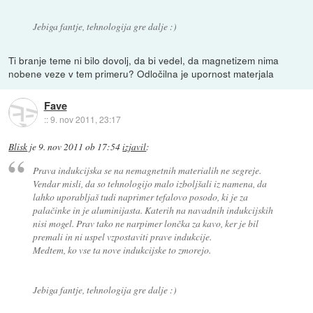
Jebiga fantje, tehnologija gre dalje :)
Ti branje teme ni bilo dovolj, da bi vedel, da magnetizem nima
nobene veze v tem primeru? Odločilna je upornost materjala
Fave
::
9. nov 2011, 23:17
Blisk
je
9. nov 2011 ob 17:54
izjavil
:
Prava indukcijska se na nemagnetnih materialih ne segreje.
Vendar misli, da so tehnologijo malo izboljšali iz namena, da
lahko uporabljaš tudi naprimer tefalovo posodo, ki je za
palačinke in je aluminijasta. Katerih na navadnih indukcijskih
nisi mogel. Prav tako ne narpimer lončka za kavo, ker je bil
premali in ni uspel vzpostaviti prave indukcije.
Medtem, ko vse ta nove indukcijske to zmorejo.
Jebiga fantje, tehnologija gre dalje :)