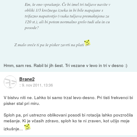
Em, še eno vprašanje. Če bi imel tri tuljave navite v
obliki 1/3 krožnega izseka in bi bile napajane s
trifazno napatostjo (vsaka tuljava premaknjena za
120 st.), ali bi potem normalno grelo tudi alu in cu
posode?
Z malo sreče ti pa še pisker zavrti na plati
Hmm, sam res. Rabil bi jih šest. Tri vezane v levo in tri v desno :)
Brane2
::
9. nov 2011, 13:36
V bistvu niti ne. Lahko bi samo trzal levo-desno. Pri tisti frekvenci bi
pisker stal pri miru.
Sploh pa, pri ustrezno oblikovani posodi bi rotacija lahko povzročila
mešanje. Ki je včasih zdravo, sploh ko te ni zraven, kot učijo moje
izkušnje...