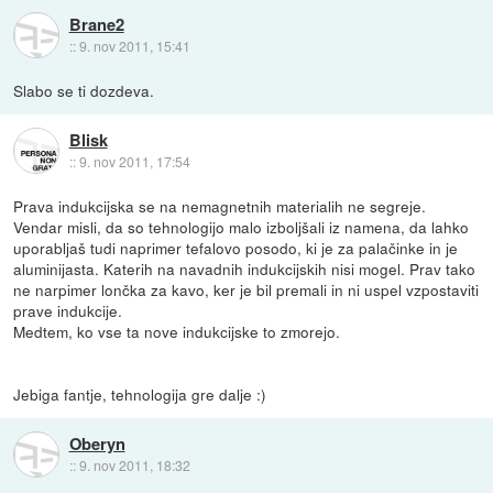
Brane2
::
9. nov 2011, 15:41
Slabo se ti dozdeva.
Blisk
::
9. nov 2011, 17:54
Prava indukcijska se na nemagnetnih materialih ne segreje.
Vendar misli, da so tehnologijo malo izboljšali iz namena, da lahko
uporabljaš tudi naprimer tefalovo posodo, ki je za palačinke in je
aluminijasta. Katerih na navadnih indukcijskih nisi mogel. Prav tako
ne narpimer lončka za kavo, ker je bil premali in ni uspel vzpostaviti
prave indukcije.
Medtem, ko vse ta nove indukcijske to zmorejo.
Jebiga fantje, tehnologija gre dalje :)
Oberyn
::
9. nov 2011, 18:32