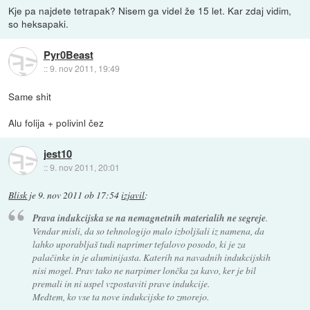
Kje pa najdete tetrapak? Nisem ga videl že 15 let. Kar zdaj vidim,
so heksapaki.
Pyr0Beast
::
9. nov 2011, 19:49
Same shit
Alu folija + polivinl čez
jest10
::
9. nov 2011, 20:01
Blisk
je
9. nov 2011 ob 17:54
izjavil
:
Prava indukcijska se na nemagnetnih materialih ne segreje
.
Vendar misli, da so tehnologijo malo izboljšali iz namena, da
lahko uporabljaš tudi naprimer tefalovo posodo, ki je za
palačinke in je aluminijasta. Katerih na navadnih indukcijskih
nisi mogel. Prav tako ne narpimer lončka za kavo, ker je bil
premali in ni uspel vzpostaviti prave indukcije.
Medtem, ko vse ta nove indukcijske to zmorejo.