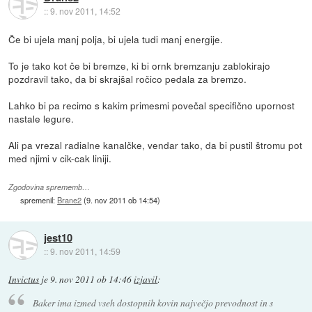
::
9. nov 2011, 14:52
Če bi ujela manj polja, bi ujela tudi manj energije.
To je tako kot če bi bremze, ki bi ornk bremzanju zablokirajo
pozdravil tako, da bi skrajšal ročico pedala za bremzo.
Lahko bi pa recimo s kakim primesmi povečal specifično upornost
nastale legure.
Ali pa vrezal radialne kanalčke, vendar tako, da bi pustil štromu pot
med njimi v cik-cak liniji.
Zgodovina sprememb…
spremenil:
Brane2
(
9. nov 2011 ob 14:54
)
jest10
::
9. nov 2011, 14:59
Invictus
je
9. nov 2011 ob 14:46
izjavil
:
Baker ima izmed vseh dostopnih kovin največjo prevodnost in s