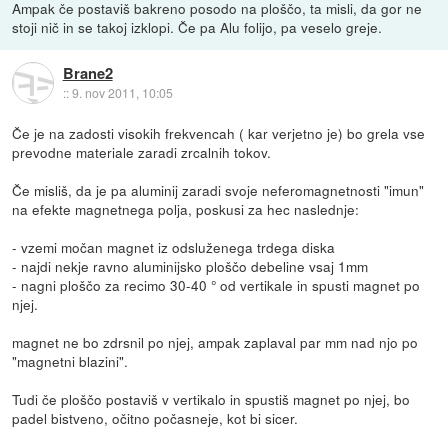
Ampak če postaviš bakreno posodo na ploščo, ta misli, da gor ne
stoji nič in se takoj izklopi. Če pa Alu folijo, pa veselo greje.
Brane2
::
9. nov 2011, 10:05
Če je na zadosti visokih frekvencah ( kar verjetno je) bo grela vse
prevodne materiale zaradi zrcalnih tokov.
Če misliš, da je pa aluminij zaradi svoje neferomagnetnosti "imun"
na efekte magnetnega polja, poskusi za hec naslednje:
- vzemi močan magnet iz odsluženega trdega diska
- najdi nekje ravno aluminijsko ploščo debeline vsaj 1mm
- nagni ploščo za recimo 30-40 ° od vertikale in spusti magnet po
njej.
magnet ne bo zdrsnil po njej, ampak zaplaval par mm nad njo po
"magnetni blazini".
Tudi če ploščo postaviš v vertikalo in spustiš magnet po njej, bo
padel bistveno, očitno počasneje, kot bi sicer.