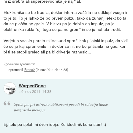
ni iz srebra ali superprevodnika je naj**al.
Elektronika se bo trudila, dokler interna zaščita ne odklopi vsega in
to je to. To je lahko že po prvem pulzu, tako da zunanji efekt bo ta,
da se plošča ne greje. V bistvu pa je dobila en impulz, pa je
elektronika rekla "ej, tega se pa ne grem" in se je nehala trudit.
Verjetno vsakih parsto milisekund sproži kak pilotski impulz, da vidi
če se je kaj spremenilo in dokler se ni, ne bo pritisnila na gas, ker
bi ti se stopil grelec ali pa bi driverje razneslo...
Zgodovina sprememb…
spremenil:
Brane2
(
9. nov 2011 ob 14:33
)
WarpedGone
::
9. nov 2011, 14:38
Sploh pa, pri ustrezno oblikovani posodi bi rotacija lahko
povzročila mešanje.
Ej, tole pa sploh ni švoh ideja. Ko štedilnik kuha sam! :)