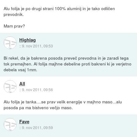
Alu folija je po drugi strani 100% aluminij in je tako odličen
prevodnik.
Mam prav?
Highlag
::
9. nov 2011, 09:53
Bi rekel, da je bakrena posoda preveč prevodna in je zaradi tega
tok premajhen. Al folija majhne debeline proti bakreni ki je verjetno
debela vsaj 1mm.
All
::
9. nov 2011, 09:56
Alu folija je tanka....se prav velik energije v majhno maso...alu
posoda pa ma bistveno večjo maso.
Fave
::
9. nov 2011, 09:59