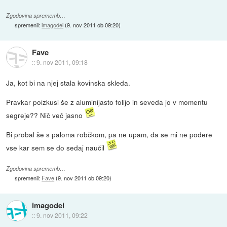
Zgodovina sprememb…
spremenil:
imagodei
(
9. nov 2011 ob 09:20
)
Fave
::
9. nov 2011, 09:18
Ja, kot bi na njej stala kovinska skleda.
Pravkar poizkusi še z aluminijasto folijo in seveda jo v momentu
segreje?? Nič več jasno
Bi probal še s paloma robčkom, pa ne upam, da se mi ne podere
vse kar sem se do sedaj naučil
Zgodovina sprememb…
spremenil:
Fave
(
9. nov 2011 ob 09:20
)
imagodei
::
9. nov 2011, 09:22