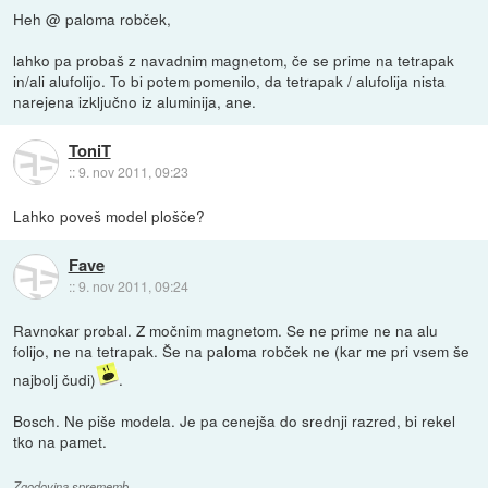
Heh @ paloma robček,
lahko pa probaš z navadnim magnetom, če se prime na tetrapak
in/ali alufolijo. To bi potem pomenilo, da tetrapak / alufolija nista
narejena izključno iz aluminija, ane.
ToniT
::
9. nov 2011, 09:23
Lahko poveš model plošče?
Fave
::
9. nov 2011, 09:24
Ravnokar probal. Z močnim magnetom. Se ne prime ne na alu
folijo, ne na tetrapak. Še na paloma robček ne (kar me pri vsem še
najbolj čudi)
.
Bosch. Ne piše modela. Je pa cenejša do srednji razred, bi rekel
tko na pamet.
Zgodovina sprememb…