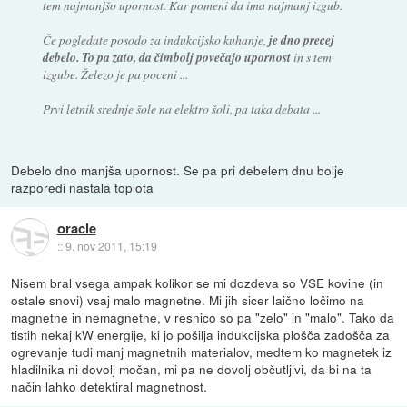
tem najmanjšo upornost. Kar pomeni da ima najmanj izgub.
Če pogledate posodo za indukcijsko kuhanje,
je dno precej
debelo. To pa zato, da čimbolj povečajo upornost
in s tem
izgube. Železo je pa poceni ...
Prvi letnik srednje šole na elektro šoli, pa taka debata ...
Debelo dno manjša upornost. Se pa pri debelem dnu bolje
razporedi nastala toplota
oracle
::
9. nov 2011, 15:19
Nisem bral vsega ampak kolikor se mi dozdeva so VSE kovine (in
ostale snovi) vsaj malo magnetne. Mi jih sicer laično ločimo na
magnetne in nemagnetne, v resnico so pa "zelo" in "malo". Tako da
tistih nekaj kW energije, ki jo pošilja indukcijska plošča zadošča za
ogrevanje tudi manj magnetnih materialov, medtem ko magnetek iz
hladilnika ni dovolj močan, mi pa ne dovolj občutljivi, da bi na ta
način lahko detektiral magnetnost.