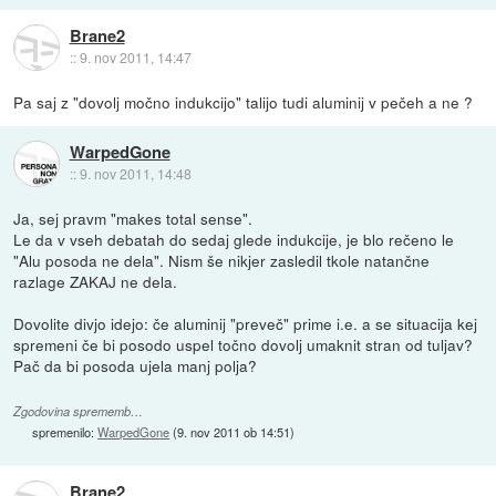
Brane2
::
9. nov 2011, 14:47
Pa saj z "dovolj močno indukcijo" talijo tudi aluminij v pečeh a ne ?
WarpedGone
::
9. nov 2011, 14:48
Ja, sej pravm "makes total sense".
Le da v vseh debatah do sedaj glede indukcije, je blo rečeno le
"Alu posoda ne dela". Nism še nikjer zasledil tkole natančne
razlage ZAKAJ ne dela.
Dovolite divjo idejo: če aluminij "preveč" prime i.e. a se situacija kej
spremeni če bi posodo uspel točno dovolj umaknit stran od tuljav?
Pač da bi posoda ujela manj polja?
Zgodovina sprememb…
spremenilo:
WarpedGone
(
9. nov 2011 ob 14:51
)
Brane2