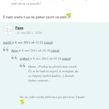
tudi alu in cu posode?
Z malo sreče ti pa še pisker zavrti na plati
Fave
::
9. nov 2011, 13:24
jest10
je
9. nov 2011 ob 11:21
izjavil
:
Fave
je
9. nov 2011 ob 10:30
izjavil
:
gzibret
je
9. nov 2011 ob 10:16
izjavil
:
Hmm... Probaj na ploščo dati zrezek.
Če se bo tudi ta segrel, ti svetujem, da
se čimprej znebiš hudiča ;) Zaradi
lastne varnosti...
Ne, ne, tako visoke frekvence pa spet niso. Upam!