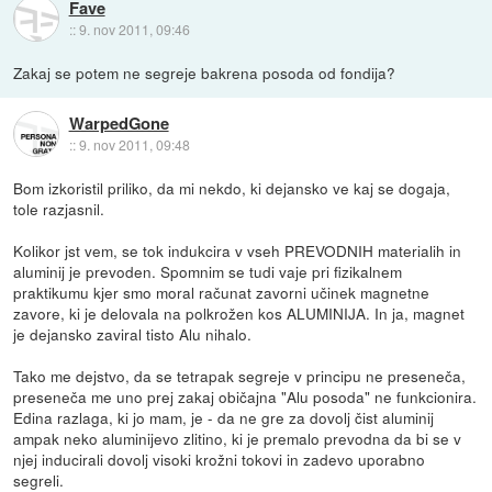
Fave
::
9. nov 2011, 09:46
Zakaj se potem ne segreje bakrena posoda od fondija?
WarpedGone
::
9. nov 2011, 09:48
Bom izkoristil priliko, da mi nekdo, ki dejansko ve kaj se dogaja,
tole razjasnil.
Kolikor jst vem, se tok indukcira v vseh PREVODNIH materialih in
aluminij je prevoden. Spomnim se tudi vaje pri fizikalnem
praktikumu kjer smo moral računat zavorni učinek magnetne
zavore, ki je delovala na polkrožen kos ALUMINIJA. In ja, magnet
je dejansko zaviral tisto Alu nihalo.
Tako me dejstvo, da se tetrapak segreje v principu ne preseneča,
preseneča me uno prej zakaj običajna "Alu posoda" ne funkcionira.
Edina razlaga, ki jo mam, je - da ne gre za dovolj čist aluminij
ampak neko aluminijevo zlitino, ki je premalo prevodna da bi se v
njej inducirali dovolj visoki krožni tokovi in zadevo uporabno
segreli.