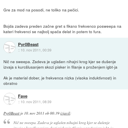
Gre za mod na posodi, ne toliko na pečici.
Bojda zadeva preden začne gret s fiksno frekvenco posweepa na
kateri frekvenci se najbolj spača delat in potem to fura.
Pyr0Beast
::
10. nov 2011, 00:39
Nič ne sweepa. Zadeva je uglašen nihajni krog kjer se dušenje
izvaja s kurcšlusanjem skozi pisker in filanje s proženjem igbt-ja
Ak je material dober, je frekvenca nizka (visoka induktivnost) in
obratno
Fave
::
10. nov 2011, 08:39
Pyr0Beast
je
10. nov 2011 ob 00:39
izjavil
:
Nič ne sweepa. Zadeva je uglašen nihajni krog kjer se dušenje
izvaja s kurcšlusanjem skozi pisker in filanje s proženjem igbt-ja