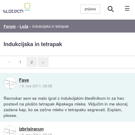
☰
Forum
»
Loža
»
Indukcijska in tetrapak
Indukcijska in tetrapak
«
1
2
»
Fave
::
9. nov 2011, 09:08
Ravnokar sem se malo igral z indukcijskim štedilnikom in za hec
postavil na ploščo tetrapak Alpskega mleka. Vključim in me skoraj
zadane kap, ko se začne mleko v tetrapaku segrevati. Explain,
please.
izbrisiracun
::
9. nov 2011, 09:15