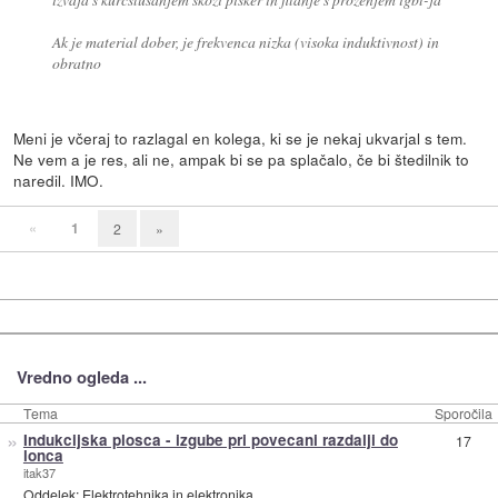
Ak je material dober, je frekvenca nizka (visoka induktivnost) in
obratno
Meni je včeraj to razlagal en kolega, ki se je nekaj ukvarjal s tem.
Ne vem a je res, ali ne, ampak bi se pa splačalo, če bi štedilnik to
naredil. IMO.
«
1
2
»
Vredno ogleda ...
Tema
Sporočila
»
Indukcijska plosca - izgube pri povecani razdalji do
17
lonca
itak37
Oddelek:
Elektrotehnika in elektronika