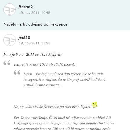
Brane2
::
9. nov 2011, 10:48
Načeloma bi, odvisno od frekvence.
jest10
::
9. nov 2011, 11:21
Fave
je
9. nov 2011 ob 10:30
izjavil
:
gzibret
je
9. nov 2011 ob 10:16
izjavil
:
Hmm... Probaj na ploščo dati zrezek. Če se bo tudi
ta segrel, ti svetujem, da se čimprej znebiš hudiča ;)
Zaradi lastne varnosti...
Ne, ne, tako visoke frekvence pa spet niso. Upam!
Em, še eno vprašanje. Če bi imel tri tuljave navite v obliki 1/3
krožnega izseka in bi bile napajane s trifazno napatostjo (vsaka
tuljava premaknjena za 120 st.), ali bi potem normalno grelo