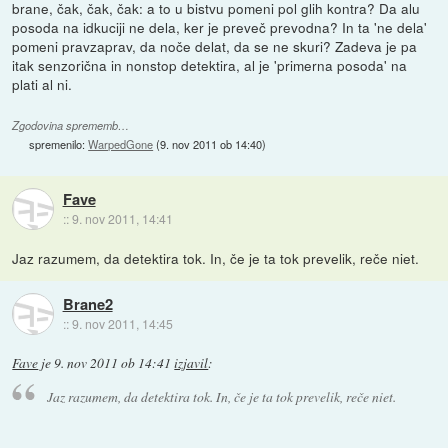
brane, čak, čak, čak: a to u bistvu pomeni pol glih kontra? Da alu
posoda na idkuciji ne dela, ker je preveč prevodna? In ta 'ne dela'
pomeni pravzaprav, da noče delat, da se ne skuri? Zadeva je pa
itak senzorična in nonstop detektira, al je 'primerna posoda' na
plati al ni.
Zgodovina sprememb…
spremenilo:
WarpedGone
(
9. nov 2011 ob 14:40
)
Fave
::
9. nov 2011, 14:41
Jaz razumem, da detektira tok. In, če je ta tok prevelik, reče niet.
Brane2
::
9. nov 2011, 14:45
Fave
je
9. nov 2011 ob 14:41
izjavil
:
Jaz razumem, da detektira tok. In, če je ta tok prevelik, reče niet.