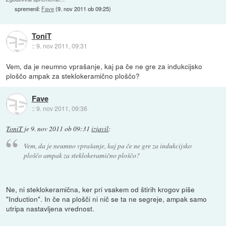
spremenil:
Fave
(
9. nov 2011 ob 09:25
)
ToniT
::
9. nov 2011, 09:31
Vem, da je neumno vprašanje, kaj pa če ne gre za indukcijsko
ploščo ampak za steklokeramično ploščo?
Fave
::
9. nov 2011, 09:36
ToniT
je
9. nov 2011 ob 09:31
izjavil
:
Vem, da je neumno vprašanje, kaj pa če ne gre za indukcijsko
ploščo ampak za steklokeramično ploščo?
Ne, ni steklokeramična, ker pri vsakem od štirih krogov piše
"Induction". In če na plošči ni nič se ta ne segreje, ampak samo
utripa nastavljena vrednost.