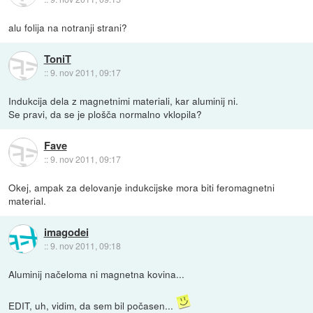
alu folija na notranji strani?
ToniT
::
9. nov 2011, 09:17
Indukcija dela z magnetnimi materiali, kar aluminij ni.
Se pravi, da se je plošča normalno vklopila?
Fave
::
9. nov 2011, 09:17
Okej, ampak za delovanje indukcijske mora biti feromagnetni
material.
imagodei
::
9. nov 2011, 09:18
Aluminij načeloma ni magnetna kovina...
EDIT, uh, vidim, da sem bil počasen...