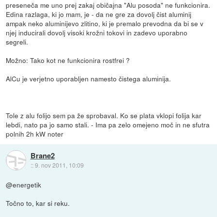
preseneča me uno prej zakaj običajna "Alu posoda" ne funkcionira.
Edina razlaga, ki jo mam, je - da ne gre za dovolj čist aluminij
ampak neko aluminijevo zlitino, ki je premalo prevodna da bi se v
njej inducirali dovolj visoki krožni tokovi in zadevo uporabno
segreli.
Možno: Tako kot ne funkcionira rostfrei ?
AlCu je verjetno uporabljen namesto čistega aluminija.
Tole z alu folijo sem pa že sprobaval. Ko se plata vklopi folija kar
lebdi, nato pa jo samo stali. - Ima pa zelo omejeno moč in ne sfutra
polnih 2h kW noter
Brane2
::
9. nov 2011, 10:09
@energetik
Točno to, kar si reku.