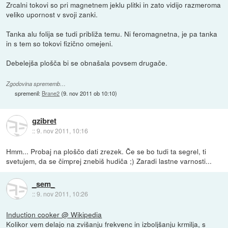
Zrcalni tokovi so pri magnetnem jeklu plitki in zato vidijo razmeroma
veliko upornost v svoji zanki.
Tanka alu folija se tudi približa temu. Ni feromagnetna, je pa tanka
in s tem so tokovi fizično omejeni.
Debelejša plošča bi se obnašala povsem drugače.
Zgodovina sprememb…
spremenil:
Brane2
(
9. nov 2011 ob 10:10
)
gzibret
::
9. nov 2011, 10:16
Hmm... Probaj na ploščo dati zrezek. Če se bo tudi ta segrel, ti
svetujem, da se čimprej znebiš hudiča ;) Zaradi lastne varnosti...
_sem_
::
9. nov 2011, 10:26
Induction cooker @ Wikipedia
Kolikor vem delajo na zvišanju frekvenc in izboljšanju krmilja, s