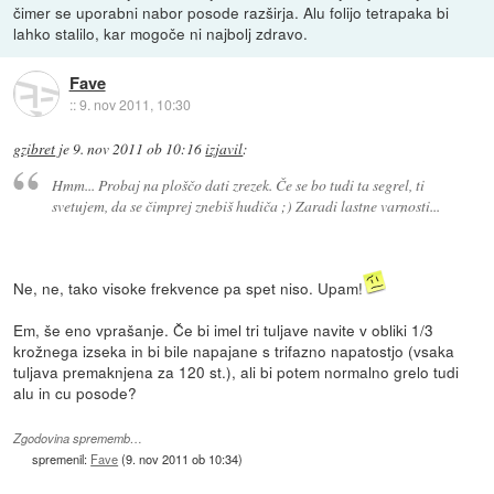
čimer se uporabni nabor posode razširja. Alu folijo tetrapaka bi
lahko stalilo, kar mogoče ni najbolj zdravo.
Fave
::
9. nov 2011, 10:30
gzibret
je
9. nov 2011 ob 10:16
izjavil
:
Hmm... Probaj na ploščo dati zrezek. Če se bo tudi ta segrel, ti
svetujem, da se čimprej znebiš hudiča ;) Zaradi lastne varnosti...
Ne, ne, tako visoke frekvence pa spet niso. Upam!
Em, še eno vprašanje. Če bi imel tri tuljave navite v obliki 1/3
krožnega izseka in bi bile napajane s trifazno napatostjo (vsaka
tuljava premaknjena za 120 st.), ali bi potem normalno grelo tudi
alu in cu posode?
Zgodovina sprememb…
spremenil:
Fave
(
9. nov 2011 ob 10:34
)