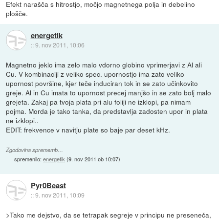
Efekt narašča s hitrostjo, močjo magnetnega polja in debelino
plošče.
energetik
::
9. nov 2011, 10:06
Magnetno jeklo ima zelo malo vdorno globino vprimerjavi z Al ali
Cu. V kombinaciji z veliko spec. upornostjo ima zato veliko
upornost površine, kjer teče induciran tok in se zato učinkovito
greje. Al in Cu imata to upornost precej manjšo in se zato bolj malo
grejeta. Zakaj pa tvoja plata pri alu foliji ne izklopi, pa nimam
pojma. Morda je tako tanka, da predstavlja zadosten upor in plata
ne izklopi..
EDIT: frekvence v navitju plate so baje par deset kHz.
Zgodovina sprememb…
spremenilo:
energetik
(
9. nov 2011 ob 10:07
)
Pyr0Beast
::
9. nov 2011, 10:09
>Tako me dejstvo, da se tetrapak segreje v principu ne preseneča,