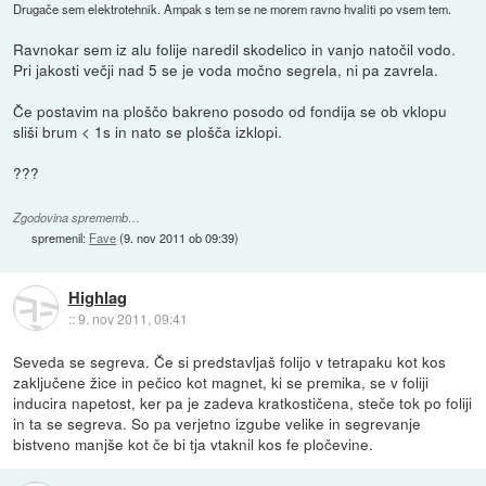
Drugače sem elektrotehnik. Ampak s tem se ne morem ravno hvaliti po vsem tem.
Ravnokar sem iz alu folije naredil skodelico in vanjo natočil vodo.
Pri jakosti večji nad 5 se je voda močno segrela, ni pa zavrela.
Če postavim na ploščo bakreno posodo od fondija se ob vklopu
sliši brum < 1s in nato se plošča izklopi.
???
Zgodovina sprememb…
spremenil:
Fave
(
9. nov 2011 ob 09:39
)
Highlag
::
9. nov 2011, 09:41
Seveda se segreva. Če si predstavljaš folijo v tetrapaku kot kos
zaključene žice in pečico kot magnet, ki se premika, se v foliji
inducira napetost, ker pa je zadeva kratkostičena, steče tok po foliji
in ta se segreva. So pa verjetno izgube velike in segrevanje
bistveno manjše kot če bi tja vtaknil kos fe pločevine.