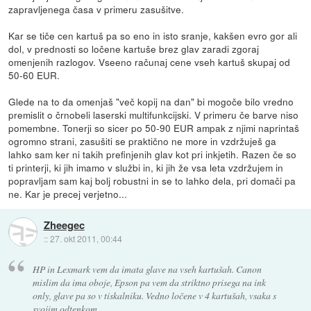
zapravljenega časa v primeru zasušitve.
Kar se tiče cen kartuš pa so eno in isto sranje, kakšen evro gor ali
dol, v prednosti so ločene kartuše brez glav zaradi zgoraj
omenjenih razlogov. Vseeno računaj cene vseh kartuš skupaj od
50-60 EUR.
Glede na to da omenjaš "več kopij na dan" bi mogoče bilo vredno
premislit o črnobeli laserski multifunkcijski. V primeru če barve niso
pomembne. Tonerji so sicer po 50-90 EUR ampak z njimi naprintaš
ogromno strani, zasušiti se praktično ne more in vzdržuješ ga
lahko sam ker ni takih prefinjenih glav kot pri inkjetih. Razen če so
ti printerji, ki jih imamo v službi in, ki jih že vsa leta vzdržujem in
popravljam sam kaj bolj robustni in se to lahko dela, pri domači pa
ne. Kar je precej verjetno...
Zheegec
::
27. okt 2011, 00:44
HP in Lexmark vem da imata glave na vseh kartušah. Canon
mislim da ima oboje, Epson pa vem da striktno prisega na ink
only, glave pa so v tiskalniku. Vedno ločene v 4 kartušah, vsaka s
svojim odtenkom.