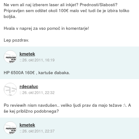
Ne vem ali naj izberem laser ali inkjet? Prednosti/Slabosti?
Pripravljen sem odštet okoli 100€ malo več tudi če je izbira toliko
boljša.
Hvala v naprej za vso pomoč in komentarje!
Lep pozdrav.
kmetek
::
26. okt 2011, 16:19
HP 6500A 160€ , kartuše đabaka.
rdecaluc
::
26. okt 2011, 22:32
Po reviewih nism navdušen.. veliko ljudi prav da majo težave :\. A
še kej približno podobnega?
kmetek
::
26. okt 2011, 22:37