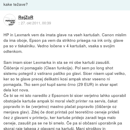
kake težave?
RejZoR
::
27. okt 2011, 00:39
HP in Lexmark vem da imata glave na vseh kartušah. Canon mislim
da ima oboje, Epson pa vem da striktno prisega na ink only, glave
pa so v tiskalniku. Vedno ločene v 4 kartušah, vsaka s svojim
odtenkom.
Sam imam sicer Lexmarka in sta se mi obe kartuši zasušili.
Čiščenje ni pomagalo (Clean funkcija). Pol sem po long shot
sistemu potegnil z vatirano palčko po glavi. Sicer nisem upal veliko,
ker so te glave precej delikatni kosi ampak stvar vseeno ni
pomagala. Tko sem pol kupil samo črno (29 EUR) in stvar spet
dela kot nova.
Če bi se mi isto naredilo z Epsonom bi sicer verjetno lahko uporabil
obstoječe kartuše ampak bi moral vlečt printer na servis, čakat
popravilo in še (verjetno) mastno plačat popravilo (čiščenje oz
menjava glav). Zdej če dost printaš pol teoretično ceneje prideš
čez z glavami v printerju, ker kartuše pridejo zaradi tega malo
ceneje, zasušit pa se ne bi smelo. Če pa si občasni uporabnik pa
skoraj raje takega z glavami na kartuši. Manj stroškov in