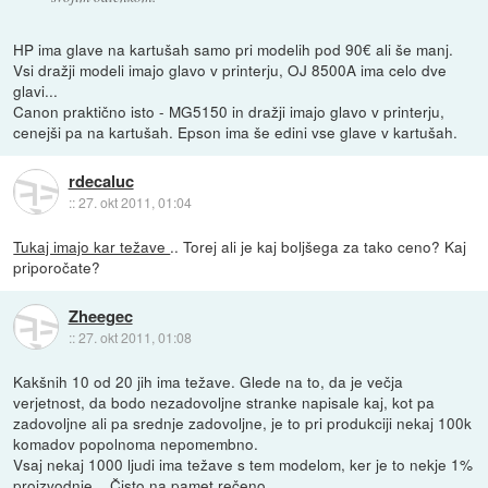
HP ima glave na kartušah samo pri modelih pod 90€ ali še manj.
Vsi dražji modeli imajo glavo v printerju, OJ 8500A ima celo dve
glavi...
Canon praktično isto - MG5150 in dražji imajo glavo v printerju,
cenejši pa na kartušah. Epson ima še edini vse glave v kartušah.
rdecaluc
::
27. okt 2011, 01:04
Tukaj imajo kar težave
.. Torej ali je kaj boljšega za tako ceno? Kaj
priporočate?
Zheegec
::
27. okt 2011, 01:08
Kakšnih 10 od 20 jih ima težave. Glede na to, da je večja
verjetnost, da bodo nezadovoljne stranke napisale kaj, kot pa
zadovoljne ali pa srednje zadovoljne, je to pri produkciji nekaj 100k
komadov popolnoma nepomembno.
Vsaj nekaj 1000 ljudi ima težave s tem modelom, ker je to nekje 1%
proizvodnje... Čisto na pamet rečeno.