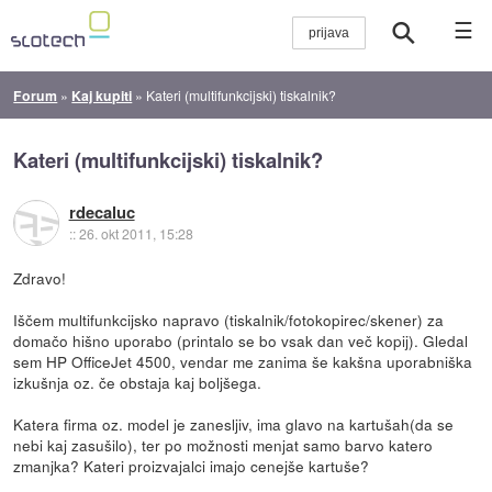
☰
Forum
»
Kaj kupiti
»
Kateri (multifunkcijski) tiskalnik?
Kateri (multifunkcijski) tiskalnik?
rdecaluc
::
26. okt 2011, 15:28
Zdravo!
Iščem multifunkcijsko napravo (tiskalnik/fotokopirec/skener) za
domačo hišno uporabo (printalo se bo vsak dan več kopij). Gledal
sem HP OfficeJet 4500, vendar me zanima še kakšna uporabniška
izkušnja oz. če obstaja kaj boljšega.
Katera firma oz. model je zanesljiv, ima glavo na kartušah(da se
nebi kaj zasušilo), ter po možnosti menjat samo barvo katero
zmanjka? Kateri proizvajalci imajo cenejše kartuše?