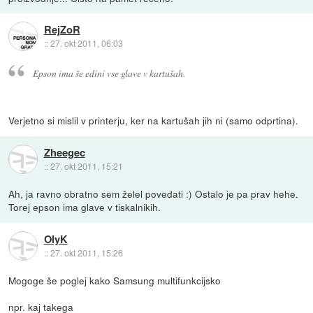
RejZoR
::
27. okt 2011, 06:03
Epson ima še edini vse glave v kartušah.
Verjetno si mislil v printerju, ker na kartušah jih ni (samo odprtina).
Zheegec
::
27. okt 2011, 15:21
Ah, ja ravno obratno sem želel povedati :) Ostalo je pa prav hehe.
Torej epson ima glave v tiskalnikih.
OlyK
::
27. okt 2011, 15:26
Mogoge še poglej kako Samsung multifunkcijsko
npr. kaj takega