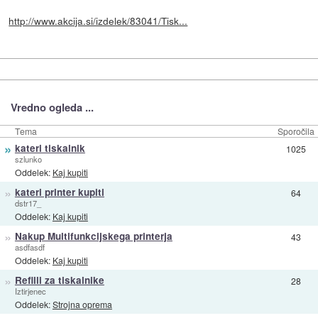
http://www.akcija.si/izdelek/83041/Tisk...
Vredno ogleda ...
Tema
Sporočila
»
kateri tiskalnik
1025
szlunko
Oddelek:
Kaj kupiti
»
kateri printer kupiti
64
dstr17_
Oddelek:
Kaj kupiti
»
Nakup Multifunkcijskega printerja
43
asdfasdf
Oddelek:
Kaj kupiti
»
Refilli za tiskalnike
28
Iztirjenec
Oddelek:
Strojna oprema