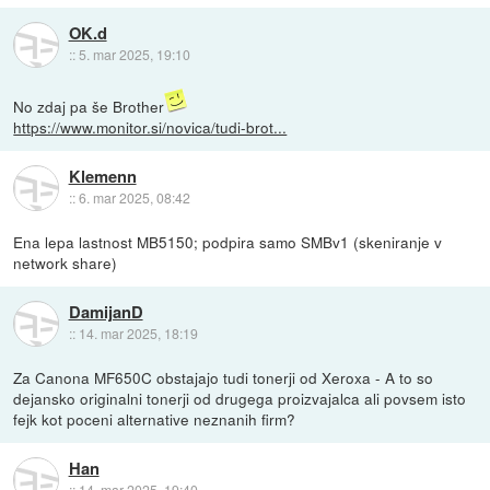
OK.d
::
5. mar 2025, 19:10
No zdaj pa še Brother
https://www.monitor.si/novica/tudi-brot...
Klemenn
::
6. mar 2025, 08:42
Ena lepa lastnost MB5150; podpira samo SMBv1 (skeniranje v
network share)
DamijanD
::
14. mar 2025, 18:19
Za Canona MF650C obstajajo tudi tonerji od Xeroxa - A to so
dejansko originalni tonerji od drugega proizvajalca ali povsem isto
fejk kot poceni alternative neznanih firm?
Han
::
14. mar 2025, 19:40