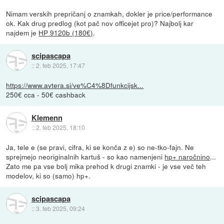
Nimam verskih prepričanj o znamkah, dokler je price/performance
ok. Kak drug predlog (kot pač nov officejet pro)? Najbolj kar
najdem je
HP 9120b (180€)
.
scipascapa
::
2. feb 2025, 17:47
https://www.avtera.si/ve%C4%8Dfunkcijsk...
250€ cca - 50€ cashback
Klemenn
::
2. feb 2025, 18:10
Ja, tele e (se pravi, cifra, ki se konča z e) so ne-tko-fajn. Ne
sprejmejo neoriginalnih kartuš - so kao namenjeni
hp+ naročnino
...
Zato me pa vse bolj mika prehod k drugi znamki - je vse več teh
modelov, ki so (samo) hp+.
scipascapa
::
3. feb 2025, 09:24