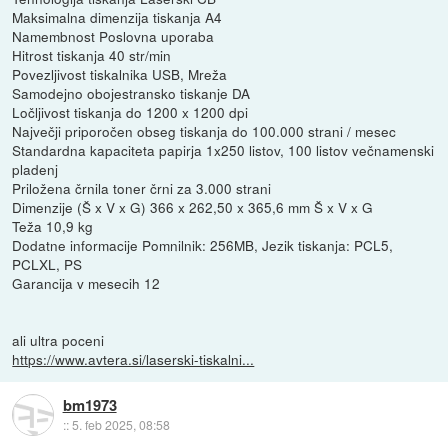
Maksimalna dimenzija tiskanja A4
Namembnost Poslovna uporaba
Hitrost tiskanja 40 str/min
Povezljivost tiskalnika USB, Mreža
Samodejno obojestransko tiskanje DA
Ločljivost tiskanja do 1200 x 1200 dpi
Največji priporočen obseg tiskanja do 100.000 strani / mesec
Standardna kapaciteta papirja 1x250 listov, 100 listov večnamenski
pladenj
Priložena črnila toner črni za 3.000 strani
Dimenzije (Š x V x G) 366 x 262,50 x 365,6 mm Š x V x G
Teža 10,9 kg
Dodatne informacije Pomnilnik: 256MB, Jezik tiskanja: PCL5,
PCLXL, PS
Garancija v mesecih 12
ali ultra poceni
https://www.avtera.si/laserski-tiskalni...
bm1973
::
5. feb 2025, 08:58