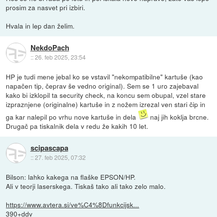
prosim za nasvet pri izbiri.
Hvala in lep dan želim.
NekdoPach
::
26. feb 2025, 23:54
HP je tudi mene jebal ko se vstavil "nekompatibilne" kartuše (kao
napačen tip, čeprav še vedno original). Sem se 1 uro zajebaval
kako bi izklopil ta security check, na koncu sem obupal, vzel stare
izpraznjene (originalne) kartuše in z nožem izrezal ven stari čip in
ga kar nalepil po vrhu nove kartuše in dela
naj jih koklja brcne.
Drugač pa tiskalnik dela v redu že kakih 10 let.
scipascapa
::
27. feb 2025, 07:32
Bilson: lahko kakega na flaške EPSON/HP.
Ali v teorji laserskega. Tiskaš tako ali tako zelo malo.
https://www.avtera.si/ve%C4%8Dfunkcijsk...
390+ddv