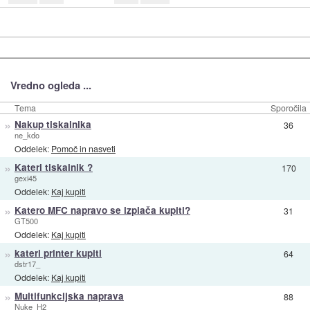
Vredno ogleda ...
Tema
Sporočila
»
Nakup tiskalnika
36
ne_kdo
Oddelek:
Pomoč in nasveti
»
Kateri tiskalnik ?
170
gexi45
Oddelek:
Kaj kupiti
»
Katero MFC napravo se izplača kupiti?
31
GT500
Oddelek:
Kaj kupiti
»
kateri printer kupiti
64
dstr17_
Oddelek:
Kaj kupiti
»
Multifunkcijska naprava
88
Nuke_H2