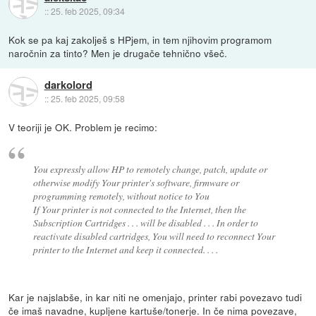
::
25. feb 2025, 09:34
Kok se pa kaj zakolješ s HPjem, in tem njihovim programom
naročnin za tinto? Men je drugače tehnično všeč.
darkolord
::
25. feb 2025, 09:58
V teoriji je OK. Problem je recimo:
You expressly allow HP to remotely change, patch, update or
otherwise modify Your printer's software, firmware or
programming remotely, without notice to You
If Your printer is not connected to the Internet, then the
Subscription Cartridges . . . will be disabled . . . In order to
reactivate disabled cartridges, You will need to reconnect Your
printer to the Internet and keep it connected. . . .
Kar je najslabše, in kar niti ne omenjajo, printer rabi povezavo tudi
če imaš navadne, kupljene kartuše/tonerje. In če nima povezave,