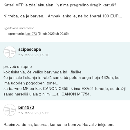
Kateri MFP je zdaj aktualen, in nima pregrešno dragih kartuš?
Ni treba, da je barven... Ampak lahko je, ne bo šparal 100 EUR...
Zgodovina sprememb…
spremenilo:
bm1973
(
5. feb 2025 ob 09:05
)
scipascapa
::
5. feb 2025, 09:10
preveč ohlapno
kok tiskanja, če veliko barvnega itd...flaške.
če je malo tiskanja in rabiš samo čb potem enga hpja 432dn, ko
ima ugoden pogodbeni toner....
za barvno MF pa kak CANON C355, k ima EXV51 tonerje, so dražji
samo narediš ulala z njimi.....ali CANON MF754.
bm1973
::
5. feb 2025, 09:35
Rabim za doma, laserca, ker se ne bom zafrkaval z inkjetom.