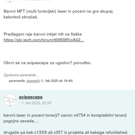
Barvni MFT (multi funkcijski) laser in poceni ne gre skupaj,
kakorkoli obračaš.
Predlagam raje barvni inkjet mft na flaške
https://slo-tech.com/forum/t698385/p842...
Obrni se na scipascapa za ugodno? ponudbo.
Zgodovina sprememb…
spremenilo:
sbawe64
(
1. feb 2025 ob 18:49
)
scipascapa
::
1. feb 2025, 20:39
barvni laser in poceni tonerji? canon mf754 in komptaibilni tonerji
pogojno seveda....
drugače pa kak c1333i ali c357 iz projekta ali kakega refurbished.