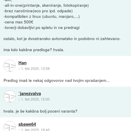
-all-in-one(printanje, skeniranje, fotokopiranje)
-brez naročnine(eco pro ipd. odpade)
-kompatibilen z linux (ubuntu, manjaro,...)
-cena max 500€
-tonerji dobavljivi po spletu in ne predragi
ostalo, kot je dvostransko avtomatsko in podobno ni zahtevano.
ima kdo kakšne predloge? hvala.
Han
::
1. feb 2025, 13:58
Predlog imaš le nekaj odgovorov nad tvojim vprašanjem...
˙janezvalva
::
1. feb 2025, 15:00
hvala. je še kakšna bolj poceni varanta?
sbawe64
::
1. feb 2025, 18:45