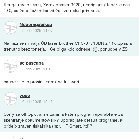
Ker ga ravno imam, Xerox phaser 3020, neoriginalni toner je cca
18€, pa že priloženi bo zdržal kar nekaj printanja.
Nebomgabiksa
::
5. feb 2025, 11:07
Na mizi se mi valja ČB laser Brother MFC-B7710DN z 11k izpisi, a
trenutno brez tonerja... Če bi ga kdo odnesel (lj), ponudbe v ZS.
scipascapa
::
5. feb 2025, 11:10
connel: ne to prosim, xerox se ful kvari.
yoco
::
6. feb 2025, 15:45
Sorry za off topic, a me zanima kateri program uporabljate za
skeniranje dokumentov/slik? Uporabljate default programe, ki
pridejo zraven tiskalnika (npr. HP Smart, itd)?