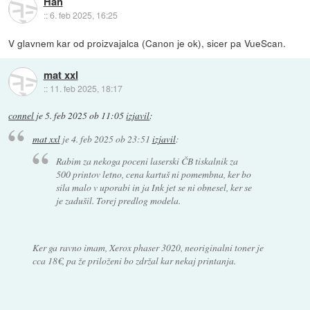
Han
::
6. feb 2025, 16:25
V glavnem kar od proizvajalca (Canon je ok), sicer pa VueScan.
mat xxl
::
11. feb 2025, 18:17
connel
je
5. feb 2025 ob 11:05
izjavil
:
mat xxl
je
4. feb 2025 ob 23:51
izjavil
:
Rabim za nekoga poceni laserski ČB tiskalnik za
500 printov letno, cena kartuš ni pomembna, ker bo
sila malo v uporabi in ja Ink jet se ni obnesel, ker se
je zadušil. Torej predlog modela.
Ker ga ravno imam, Xerox phaser 3020, neoriginalni toner je
cca 18€, pa že priloženi bo zdržal kar nekaj printanja.