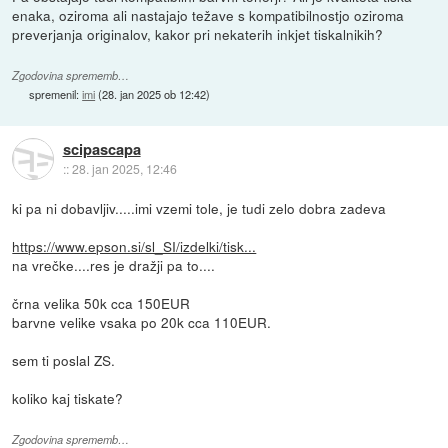
enaka, oziroma ali nastajajo težave s kompatibilnostjo oziroma
preverjanja originalov, kakor pri nekaterih inkjet tiskalnikih?
Zgodovina sprememb…
spremenil:
imi
(
28. jan 2025 ob 12:42
)
scipascapa
::
28. jan 2025, 12:46
ki pa ni dobavljiv.....imi vzemi tole, je tudi zelo dobra zadeva
https://www.epson.si/sl_SI/izdelki/tisk...
na vrečke....res je dražji pa to....
črna velika 50k cca 150EUR
barvne velike vsaka po 20k cca 110EUR.
sem ti poslal ZS.
koliko kaj tiskate?
Zgodovina sprememb…