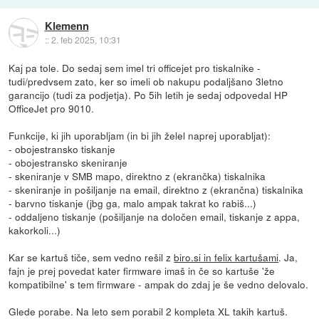
Klemenn
::
2. feb 2025, 10:31
Kaj pa tole. Do sedaj sem imel tri officejet pro tiskalnike -
tudi/predvsem zato, ker so imeli ob nakupu podaljšano 3letno
garancijo (tudi za podjetja). Po 5ih letih je sedaj odpovedal HP
OfficeJet pro 9010.
Funkcije, ki jih uporabljam (in bi jih želel naprej uporabljat):
- obojestransko tiskanje
- obojestransko skeniranje
- skeniranje v SMB mapo, direktno z (ekrančka) tiskalnika
- skeniranje in pošiljanje na email, direktno z (ekrančna) tiskalnika
- barvno tiskanje (jbg ga, malo ampak takrat ko rabiš...)
- oddaljeno tiskanje (pošiljanje na določen email, tiskanje z appa,
kakorkoli...)
Kar se kartuš tiče, sem vedno rešil z
biro.si in felix kartušami
. Ja,
fajn je prej povedat kater firmware imaš in če so kartuše 'že
kompatibilne' s tem firmware - ampak do zdaj je še vedno delovalo.
Glede porabe. Na leto sem porabil 2 kompleta XL takih kartuš.