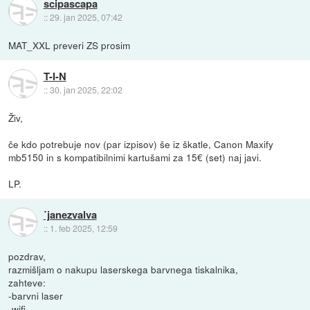
scipascapa
::
29. jan 2025, 07:42
MAT_XXL preveri ZS prosim
T-I-N
::
30. jan 2025, 22:02
Živ,
če kdo potrebuje nov (par izpisov) še iz škatle, Canon Maxify
mb5150 in s kompatibilnimi kartušami za 15€ (set) naj javi.
LP.
˙janezvalva
::
1. feb 2025, 12:59
pozdrav,
razmišljam o nakupu laserskega barvnega tiskalnika,
zahteve:
-barvni laser
-wifi,