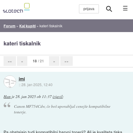
☰
Forum
»
Kaj kupiti
»
kateri tiskalnik
kateri tiskalnik
18
/ 21
««
«
»
»»
imi
::
28. jan 2025, 12:40
Han
je
28. jan 2025 ob 11:37
izjavil
:
Canon MF754Cdw, če boš uporabljal cenejše kompatibilne
tonerje.
Pa obstajajo tudi kompatibilni barvni tonerji? Ali je kvaliteta tiska