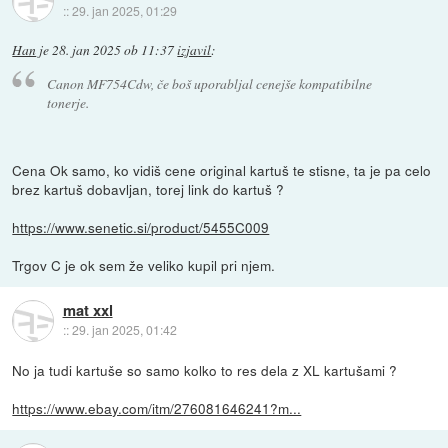
::
29. jan 2025, 01:29
Han
je
28. jan 2025 ob 11:37
izjavil
:
Canon MF754Cdw, če boš uporabljal cenejše kompatibilne
tonerje.
Cena Ok samo, ko vidiš cene original kartuš te stisne, ta je pa celo
brez kartuš dobavljan, torej link do kartuš ?
https://www.senetic.si/product/5455C009
Trgov C je ok sem že veliko kupil pri njem.
mat xxl
::
29. jan 2025, 01:42
No ja tudi kartuše so samo kolko to res dela z XL kartušami ?
https://www.ebay.com/itm/276081646241?m...