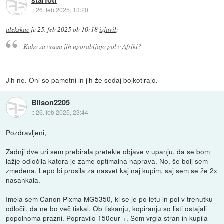
::
26. feb 2025, 13:20
alekskac
je
25. feb 2025 ob 10:18
izjavil
:
Kako za vraga jih uporabljajo pol v Afriki?
Jih ne. Oni so pametni in jih že sedaj bojkotirajo.
Bilson2205
::
26. feb 2025, 23:44
Pozdravljeni,
Zadnji dve uri sem prebirala pretekle objave v upanju, da se bom
lažje odločila katera je zame optimalna naprava. No, še bolj sem
zmedena. Lepo bi prosila za nasvet kaj naj kupim, saj sem se že 2x
nasankala.
Imela sem Canon Pixma MG5350, ki se je po letu in pol v trenutku
odločil, da ne bo več tiskal. Ob tiskanju, kopiranju so listi ostajali
popolnoma prazni. Popravilo 150eur +. Sem vrgla stran in kupila