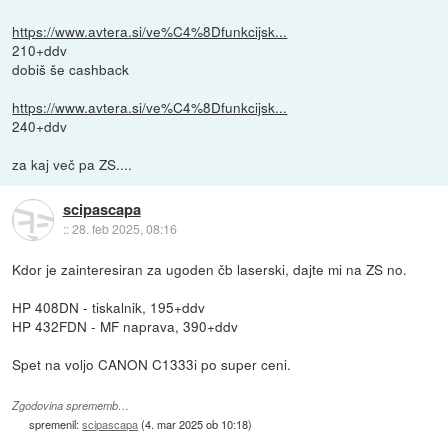
https://www.avtera.si/ve%C4%8Dfunkcijsk...
210+ddv
dobiš še cashback
https://www.avtera.si/ve%C4%8Dfunkcijsk...
240+ddv
za kaj več pa ZS....
scipascapa
::
28. feb 2025, 08:16
Kdor je zainteresiran za ugoden čb laserski, dajte mi na ZS no.
HP 408DN - tiskalnik, 195+ddv
HP 432FDN - MF naprava, 390+ddv
Spet na voljo CANON C1333i po super ceni.
Zgodovina sprememb…
spremenil:
scipascapa
(
4. mar 2025 ob 10:18
)