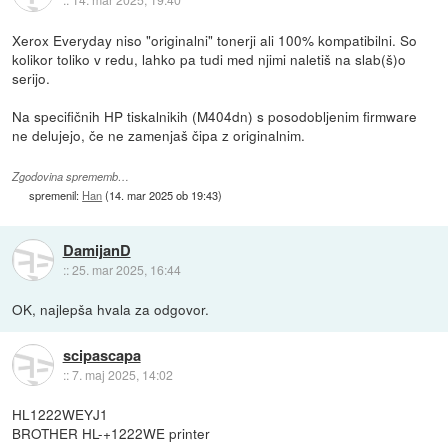
Xerox Everyday niso "originalni" tonerji ali 100% kompatibilni. So
kolikor toliko v redu, lahko pa tudi med njimi naletiš na slab(š)o
serijo.
Na specifičnih HP tiskalnikih (M404dn) s posodobljenim firmware
ne delujejo, če ne zamenjaš čipa z originalnim.
Zgodovina sprememb…
spremenil:
Han
(
14. mar 2025 ob 19:43
)
DamijanD
::
25. mar 2025, 16:44
OK, najlepša hvala za odgovor.
scipascapa
::
7. maj 2025, 14:02
HL1222WEYJ1
BROTHER HL-+1222WE printer