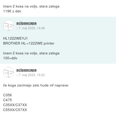
imam 2 kosa na voljo, stara zaloga
119€ z ddv
scipascapa
::
7. maj 2025, 14:48
HL1222WEYJ1
BROTHER HL-+1222WE printer
imam 2 kosa na voljo, stara zaloga
100+ddv
scipascapa
::
7. maj 2025, 15:22
če koga zanimajo zelo hude mf naprave:
C356
C475
C35XX/C37XX
C55XX/C57XX