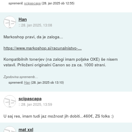
spremenil:
scipascapa
(
28. jan 2025 ob 12:55
)
Han
::
28. jan 2025, 13:08
Markoshop pravi, da je zaloga...
https://www.markoshop.si/racunalnistvo-...
Kompatibilnih tonerjev (na zalogi imam poljske OXE) še nisem
vstavil. Priloženi originalni Canon so za ca. 1000 strani.
Zgodovina sprememb…
spremenil:
Han
(
28. jan 2025 ob 13:10
)
scipascapa
::
28. jan 2025, 13:59
U saj res, imam tudi jaz možnost jih dobiti...460€, ZS folks :)
mat xxl