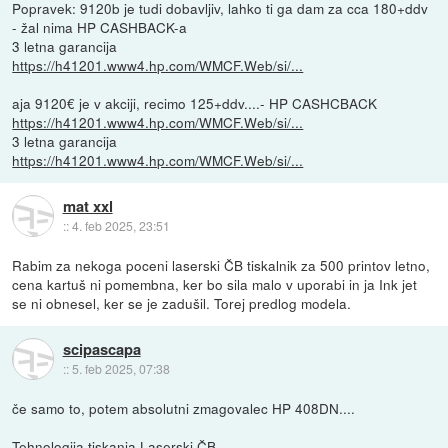
Popravek: 9120b je tudi dobavljiv, lahko ti ga dam za cca 180+ddv
- žal nima HP CASHBACK-a
3 letna garancija
https://h41201.www4.hp.com/WMCF.Web/si/...
aja 9120€ je v akciji, recimo 125+ddv....- HP CASHCBACK
https://h41201.www4.hp.com/WMCF.Web/si/...
3 letna garancija
https://h41201.www4.hp.com/WMCF.Web/si/...
mat xxl
::
4. feb 2025, 23:51
Rabim za nekoga poceni laserski ČB tiskalnik za 500 printov letno,
cena kartuš ni pomembna, ker bo sila malo v uporabi in ja Ink jet
se ni obnesel, ker se je zadušil. Torej predlog modela.
scipascapa
::
5. feb 2025, 07:38
če samo to, potem absolutni zmagovalec HP 408DN....
Tehnologija tiskanja Laserski ČB