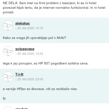
NE DELA. Sem imel na firmi problem z laserjem, ki se ni hotel
povezati kljub temu, da je internet normalno funkcioniral. In ni hotel
printati.
alekskac
::
25. feb 2025, 10:18
Kako za vraga jih uporabljajo pol v Afriki?
scipascapa
::
25. feb 2025, 10:24
tega k jaz ponujam, so HP 937 pogodbeni solidna cena.
T-I-N
::
25. feb 2025, 23:00
e verzije HPjev so škovace, niti za reciklažo niso.
lp.
starfotr