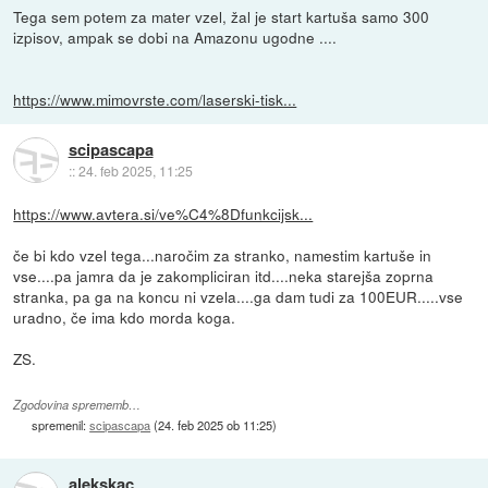
Tega sem potem za mater vzel, žal je start kartuša samo 300
izpisov, ampak se dobi na Amazonu ugodne ....
https://www.mimovrste.com/laserski-tisk...
scipascapa
::
24. feb 2025, 11:25
https://www.avtera.si/ve%C4%8Dfunkcijsk...
če bi kdo vzel tega...naročim za stranko, namestim kartuše in
vse....pa jamra da je zakompliciran itd....neka starejša zoprna
stranka, pa ga na koncu ni vzela....ga dam tudi za 100EUR.....vse
uradno, če ima kdo morda koga.
ZS.
Zgodovina sprememb…
spremenil:
scipascapa
(
24. feb 2025 ob 11:25
)
alekskac