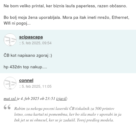
Ne bom veliko printal, ker biznis laufa paperless, razen občasno.
Bo bolj moja žena uporabljala. Mora pa itak imeti mrežo, Ethernet,
Wifi ni pogoj...
scipascapa
::
5. feb 2025, 09:54
ČB kot napisano zgoraj :)
hp 432dn top nakup....
connel
::
5. feb 2025, 11:05
mat xxl
je
4. feb 2025 ob 23:51
izjavil
:
Rabim za nekoga poceni laserski ČB tiskalnik za 500 printov
letno, cena kartuš ni pomembna, ker bo sila malo v uporabi in ja
Ink jet se ni obnesel, ker se je zadušil. Torej predlog modela.