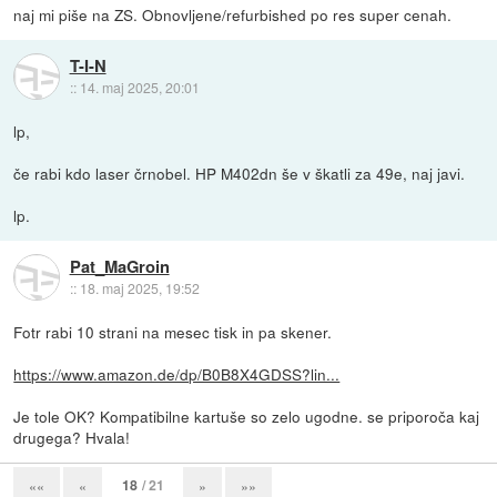
naj mi piše na ZS. Obnovljene/refurbished po res super cenah.
T-I-N
::
14. maj 2025, 20:01
lp,
če rabi kdo laser črnobel. HP M402dn še v škatli za 49e, naj javi.
lp.
Pat_MaGroin
::
18. maj 2025, 19:52
Fotr rabi 10 strani na mesec tisk in pa skener.
https://www.amazon.de/dp/B0B8X4GDSS?lin...
Je tole OK? Kompatibilne kartuše so zelo ugodne. se priporoča kaj
drugega? Hvala!
18
/ 21
««
«
»
»»