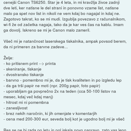
cenejši Canon TS6250. Star je 4 leta, in mi kravžlja živce zadnji
dve leti, ker natisne le del strani in ponovno vzame list, natisne
malo pa spet nov list in nikoli ne vem kdaj bo nagajal in kdaj ne.
Zagotovo takrat, ko se mi mudi. Izgublja povezavo z računalnikom,
wi-fi že od začetka nagaja, tako da je kar ves čas na kablu. Imam
ga dovolj. Iskreno se mi je Canon malo zameril.
Všeč mi je natančnost laserskega tiskalnika, ampak povsod berem,
da ni primeren za barvne zadeve...
Želje:
- ko pritisnem print --> printa
- skeniranje, tiskanje
- dvostransko tiskanje
- barvno - pomembno mi je, da je tisk kvaliteten in po izgledu lep
- da ga trši papir ne moti (npr. 200g papir, foto papir)
- uporabljam ga povprečno 2x na teden (cca 50-100 listov na
mesec, kdaj več kdaj manj)
- hitrost mi ni pomembna
- zanesljivost
- brez nekih naročnin, ki jih omenjate v komentarjih
- cena med 200-300 eur, seveda bolj kot je ugodno bolj mi je všeč
Res se ne bi rada po letu in pol iskala novo napravo, zato vas lepo