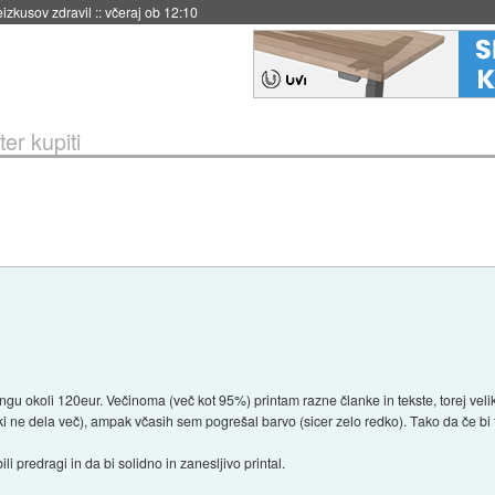
eizkusov zdravil
::
včeraj ob 12:10
ter kupiti
angu okoli 120eur. Večinoma (več kot 95%) printam razne članke in tekste, torej vel
(ki ne dela več), ampak včasih sem pogrešal barvo (sicer zelo redko). Tako da če bi t
ili predragi in da bi solidno in zanesljivo printal.