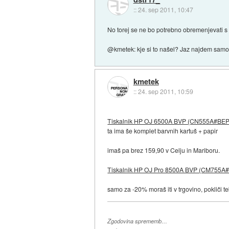
::
24. sep 2011, 10:47
No torej se ne bo potrebno obremenjevati s
@kmetek: kje si to našel? Jaz najdem samo
kmetek
::
24. sep 2011, 10:59
Tiskalnik HP OJ 6500A BVP (CN555A#BE
ta ima še komplet barvnih kartuš + papir
imaš pa brez 159,90 v Celju in Mariboru.
Tiskalnik HP OJ Pro 8500A BVP (CM755A
samo za -20% moraš iti v trgovino, pokliči t
Zgodovina sprememb…