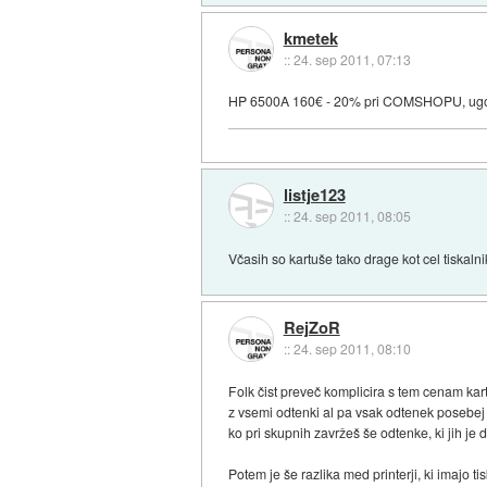
kmetek
::
24. sep 2011, 07:13
HP 6500A 160€ - 20% pri COMSHOPU, ugod
listje123
::
24. sep 2011, 08:05
Včasih so kartuše tako drage kot cel tiskalni
RejZoR
::
24. sep 2011, 08:10
Folk čist preveč komplicira s tem cenam kartu
z vsemi odtenki al pa vsak odtenek posebej 
ko pri skupnih zavržeš še odtenke, ki jih je
Potem je še razlika med printerji, ki imajo 