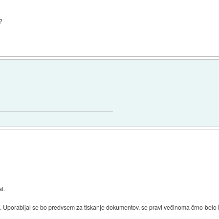
e?
l.
orabljal se bo predvsem za tiskanje dokumentov, se pravi večinoma črno-belo in