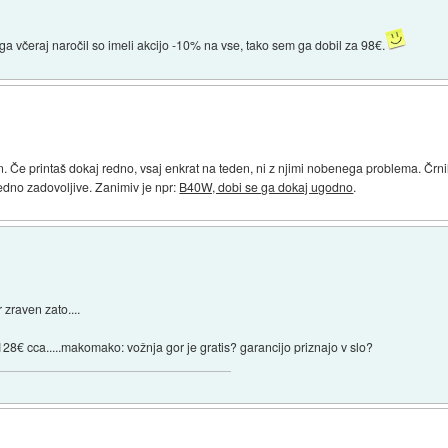
ga včeraj naročil so imeli akcijo -10% na vse, tako sem ga dobil za 98€.
. Če printaš dokaj redno, vsaj enkrat na teden, ni z njimi nobenega problema. Črn
edno zadovoljive. Zanimiv je npr:
B40W, dobi se ga dokaj ugodno
.
zraven zato....
8€ cca.....makomako: vožnja gor je gratis? garancijo priznajo v slo?