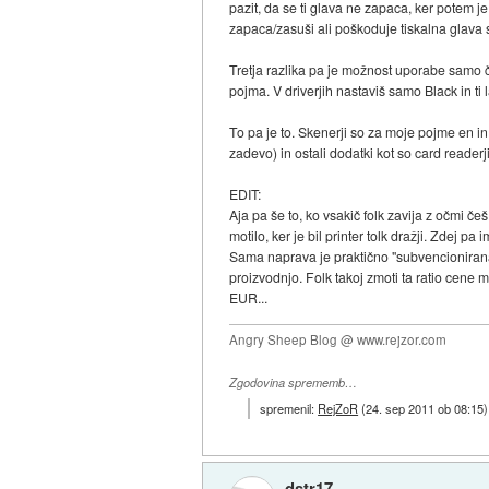
pazit, da se ti glava ne zapaca, ker potem j
zapaca/zasuši ali poškoduje tiskalna glava 
Tretja razlika pa je možnost uporabe samo č
pojma. V driverjih nastaviš samo Black in ti l
To pa je to. Skenerji so za moje pojme en in 
zadevo) in ostali dodatki kot so card readerji
EDIT:
Aja pa še to, ko vsakič folk zavija z očmi češ
motilo, ker je bil printer tolk dražji. Zdej 
Sama naprava je praktično "subvencionirana"
proizvodnjo. Folk takoj zmoti ta ratio cene
EUR...
Angry Sheep Blog @ www.rejzor.com
Zgodovina sprememb…
spremenil:
RejZoR
(
24. sep 2011 ob 08:15
)
dstr17_