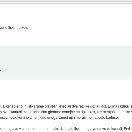
no tiskanje zelo.
k
š, ker so eno in isto sranje pri vseh, evro ali dva razlike gor ali dol. Edina razlik
v svoji kartuši, kar je tehnično gledano cenejše na daljši rok, ker menjaš dejansko
 dost ampak ker ti je zmanjkalo enega izmed njih moraš menjat celo kartušo.
tiskalno glavo v samem printerju in take, ki imajo tiskalno glavo na vsaki kartuši. P