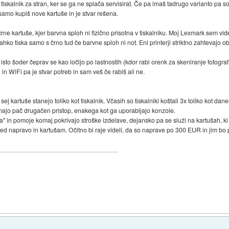
e tiskalnik za stran, ker se ga ne splača servisirat. Če pa imaš tadrugo varianto pa 
samo kupiš nove kartuše in je stvar rešena.
rne kartuše, kjer barvna sploh ni fizično prisotna v tiskalniku. Moj Lexmark sem vi
ahko tiska samo s črno tud če barvne sploh ni not. Eni printerji striktno zahtevajo obe
isto šoder čeprav se kao ločijo po lastnostih (kdor rabi orenk za skeniranje fotograf
 in WiFi pa je stvar potreb in sam veš če rabiš ali ne.
 sej kartuše stanejo toliko kot tiskalnik. Včasih so tiskalniki koštali 3x toliko kot da
pa imajo pač drugačen pristop, enakega kot ga uporabljajo konzole.
 in pomoje komaj pokrivajo stroške izdelave, dejansko pa se služi na kartušah, ki
 med napravo in kartušam. Očitno bi raje videli, da so naprave po 300 EUR in jim bo