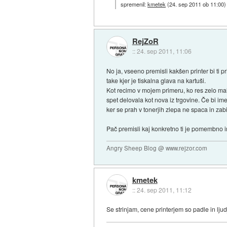
spremenil:
kmetek
(
24. sep 2011 ob 11:00
)
RejZoR
::
24. sep 2011, 11:06
No ja, vseeno premisli kakšen printer bi ti p
take kjer je tiskalna glava na kartuši.
Kot recimo v mojem primeru, ko res zelo ma
spet delovala kot nova iz trgovine. Če bi ime
ker se prah v tonerjih zlepa ne spaca in zabi
Pač premisli kaj konkretno ti je pomembno i
Angry Sheep Blog @ www.rejzor.com
kmetek
::
24. sep 2011, 11:12
Se strinjam, cene printerjem so padle in ljud