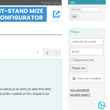
Išči:
Zadnje novice
Prijava
«
1
2
»
Zapomni si me
ika večina je že samo po sebi črno-belo.
nov uporabnik
o prišlo v paketu je fino, ampak ni pa
pozabili geslo?