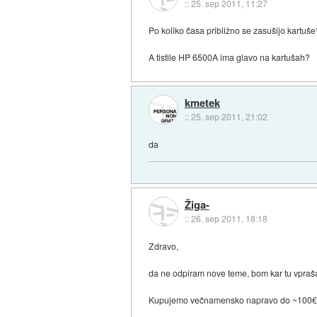
::
25. sep 2011, 11:27
Po koliko časa približno se zasušijo kartuš
A tistile HP 6500A ima glavo na kartušah?
kmetek
::
25. sep 2011, 21:02
da
Žiga-
::
26. sep 2011, 18:18
Zdravo,
da ne odpiram nove teme, bom kar tu vpraša
Kupujemo večnamensko napravo do ~100€. Up