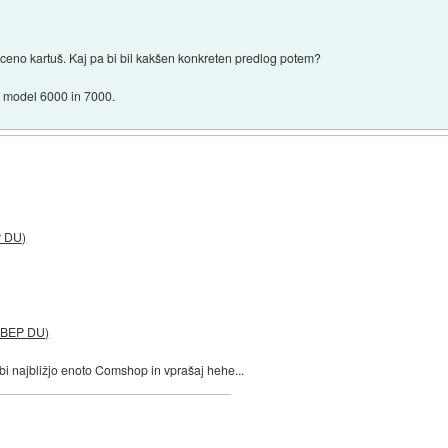
 ceno kartuš. Kaj pa bi bil kakšen konkreten predlog potem?
 model 6000 in 7000.
P DU)
#BEP DU)
ebi najbližjo enoto Comshop in vprašaj hehe...