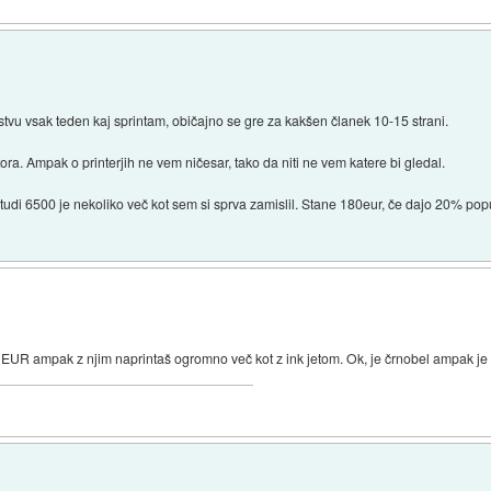
stvu vsak teden kaj sprintam, običajno se gre za kakšen članek 10-15 strani.
ra. Ampak o printerjih ne vem ničesar, tako da niti ne vem katere bi gledal.
di 6500 je nekoliko več kot sem si sprva zamislil. Stane 180eur, če dajo 20% pop
80 EUR ampak z njim naprintaš ogromno več kot z ink jetom. Ok, je črnobel ampak je 