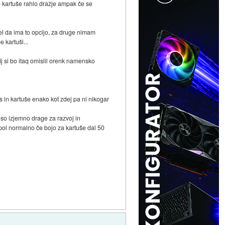
so kartuše rahlo dražje ampak če se
del da ima to opcijo, za druge nimam
 kartuši...
ij si bo itaq omislil orenk namensko
nes in kartuše enako kot zdej pa ni nikogar
 so izjemno drage za razvoj in
 pol normalno če bojo za kartuše dal 50