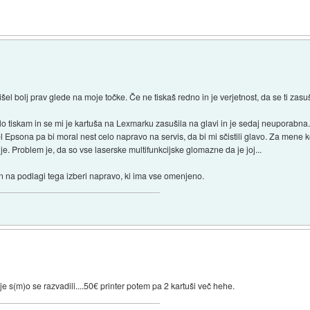
rišel bolj prav glede na moje točke. Če ne tiskaš redno in je verjetnost, da se ti zas
lo tiskam in se mi je kartuša na Lexmarku zasušila na glavi in je sedaj neuporabn
l Epsona pa bi moral nest celo napravo na servis, da bi mi sčistili glavo. Za mene ko
je. Problem je, da so vse laserske multifunkcijske glomazne da je joj...
n na podlagi tega izberi napravo, ki ima vse omenjeno.
je s(m)o se razvadili....50€ printer potem pa 2 kartuši več hehe.