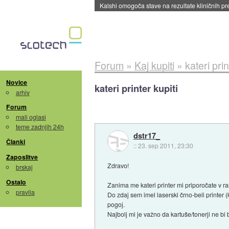
Kalshi omogoča stave na rezultate kliničnih pr
Forum
»
Kaj kupiti
»
kateri prin
Novice
kateri printer kupiti
arhiv
Forum
mali oglasi
teme zadnjih 24h
dstr17_
Članki
::
23. sep 2011, 23:30
Zaposlitve
Zdravo!
brskaj
Ostalo
Zanima me kateri printer mi priporočate v r
pravila
Do zdaj sem imel laserski črno-beli printer 
pogoj.
Najbolj mi je važno da kartuše/tonerji ne bi b