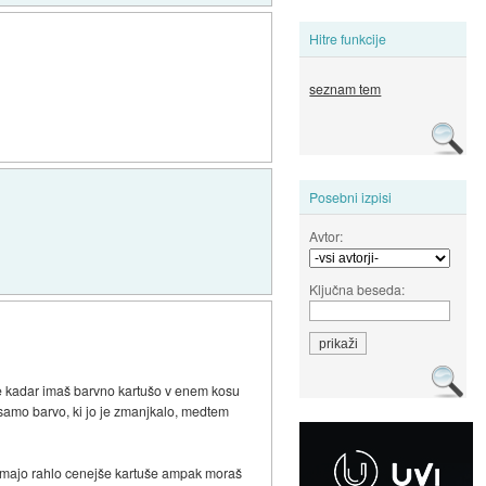
Hitre funkcije
seznam tem
Posebni izpisi
Avtor:
Ključna beseda:
a je kadar imaš barvno kartušo v enem kosu
 samo barvo, ki jo je zmanjkalo, medtem
rvi imajo rahlo cenejše kartuše ampak moraš