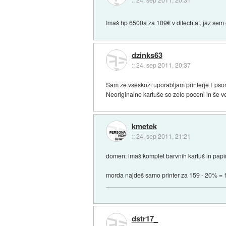
Imaš hp 6500a za 109€ v ditech.at, jaz sem 
dzinks63
::
24. sep 2011, 20:37
Sam že vseskozi uporabljam printerje Epson
Neoriginalne kartuše so zelo poceni in še v
kmetek
::
24. sep 2011, 21:21
domen: imaš komplet barvnih kartuš in papir 
morda najdeš samo printer za 159 - 20% = 12
dstr17_