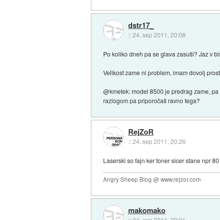
dstr17_
::
24. sep 2011, 20:08
Po koliko dneh pa se glava zasuši? Jaz v bi
Velikost zame ni problem, imam dovolj prosto
@kmetek: model 8500 je predrag zame, pa tu
razlogom pa priporočaš ravno tega?
RejZoR
::
24. sep 2011, 20:26
Laserski so fajn ker toner sicer stane npr 
Angry Sheep Blog @ www.rejzor.com
makomako
::
24. sep 2011, 20:31