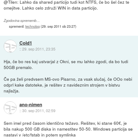
@Tilen: Lahko da shared particijo tudi kot NTFS, če bo šel čez te
omejitve. Lahko celo združi WIN in data particijo.
Zgodovina sprememb…
spremenil:
technolog
(
29. sep 2011 ob 23:27
)
Cold1
::
29. sep 2011, 23:35
Hja, če bo res kaj ustvarjal z Okni, se mu lahko zgodi, da bo tudi
50GB premalo.
Če pa želi predvsem MS-ovo Pisarno, za vsak slučaj, če OOo nebi
odprl kake datoteke, je rešitev z navideznim strojem v bistvu
najlažja.
ano-nimen
::
30. sep 2011, 02:59
Sem imel pred časom identično težavo. Rešitev, ki stane 60€, je
bila nakup 500 GB diska in namestitev 50-50. Windows particija se
nastavi v /etc/fstab in potem symlinka