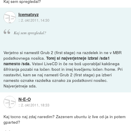
Kaj sem spregledal?
Icematxyz
::
2. okt 2011, 14:30
Kaj sem spregledal?
Verjetno si namestil Grub 2 (first stage) na razdelek in ne v MBR
podatkovnega nosilca.
Torej si najverjetneje izbral /sda1
Vstavi LiveCD in če ne boš uporabljal kakšnega
namesto /sda.
šifriranja pozabi na ločen /boot in imej kvečjemu ločen /home. Pri
nastavitvi, kam se naj namesti Grub 2 (first stage) pa izberi
namesto oznake razdelka oznako za podatkovni nosilec.
Najverjetneje sda.
N-E-O
::
2. okt 2011, 18:33
Kaj tocno naj zdaj naredim? Zazenem ubuntu iz live cd-ja in potem
gparted?