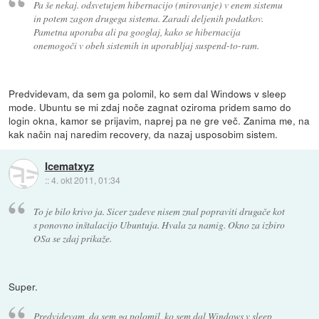
Pa še nekaj. odsvetujem hibernacijo (mirovanje) v enem sistemu
in potem zagon drugega sistema. Zaradi deljenih podatkov.
Pametna uporaba ali pa googlaj, kako se hibernacija
onemogoči v obeh sistemih in uporabljaj suspend-to-ram.
Predvidevam, da sem ga polomil, ko sem dal Windows v sleep
mode. Ubuntu se mi zdaj noče zagnat oziroma pridem samo do
login okna, kamor se prijavim, naprej pa ne gre več. Zanima me, na
kak način naj naredim recovery, da nazaj usposobim sistem.
Icematxyz
::
4. okt 2011, 01:34
To je bilo krivo ja. Sicer zadeve nisem znal popraviti drugače kot
s ponovno inštalacijo Ubuntuja. Hvala za namig. Okno za izbiro
OSa se zdaj prikaže.
Super.
Predvidevam, da sem ga polomil, ko sem dal Windows v sleep