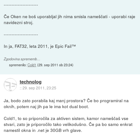
----------------------
Če Oken ne boš uporabljal jih nima smisla nameščati - uporabi raje
navidezni stroj.
----------------------
In ja, FAT32, leta 2011, je Epic Fail™
Zgodovina sprememb…
spremenilo:
Cold1
(
29. sep 2011 ob 23:24
)
technolog
::
29. sep 2011, 23:25
Ja, bodo zato porabila kaj manj prostora? Če bo programiral na
oknih, potem naj jih pa le ima kot dual boot.
Cold1, to so priporočila za aktiven sistem, kamor nameščaš vse
stvari, zato je priporočilo tako velikodušno. Če pa bo samo enkrat
namestil okna in .net je 30GB vrh glave.