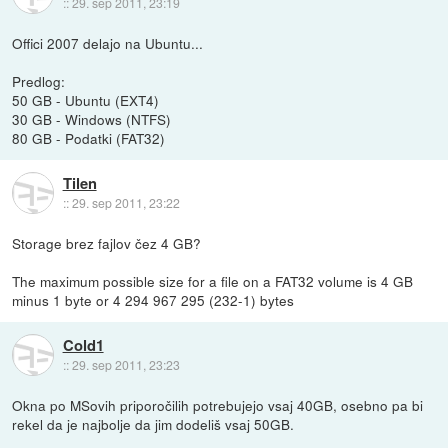
::
29. sep 2011, 23:19
Offici 2007 delajo na Ubuntu...
Predlog:
50 GB - Ubuntu (EXT4)
30 GB - Windows (NTFS)
80 GB - Podatki (FAT32)
Tilen
::
29. sep 2011, 23:22
Storage brez fajlov čez 4 GB?
The maximum possible size for a file on a FAT32 volume is 4 GB
minus 1 byte or 4 294 967 295 (232-1) bytes
Cold1
::
29. sep 2011, 23:23
Okna po MSovih priporočilih potrebujejo vsaj 40GB, osebno pa bi
rekel da je najbolje da jim dodeliš vsaj 50GB.