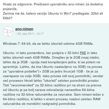
Hvala za odgovore. Predvsem uporabniku ano-nimen za dodatna
pojasnila.
Zanima me še, katero verzijo Ubuntu in Win7 predlagate: 32bit ali
64bit?
ano-nimen
::
30. sep 2011, 12:17
Windows 7: 64-bit, da se lahko izkoristi celotne 4GB RAMa.
Ubuntu: ni tako pomembno, ker podpira v 32-bitni
PAE
in tako
lahko izkoristi vseh 4GB RAMa. Omejitev je le 2GB (vsaj mislim,
lahko da je 3GB - opcija med kompilanjem jedra, ki se potem ne
spreminja. Lahko, da ima Ubuntu nastavljeno na 3GB) na proces
za "uporabne podatke"(+ 2GB za jedro linux(ali 1GB - če je za
userspace na voljo 3GB) -tako proces vidi svoj pomnilnik), vendar
več procesov hkrati lahko "izkoristi" celoten pomnilniški prostor.
Tisti "recommended" za 32-bitno različico pri na strani za prenos
od Ubuntu je pa bolj narave odvračanja namestitve 64-bitne
različice na 32-bitne računalnike za neznalce. Sam nimam težav s
64-bitno različico, ki lahko v enem procesu naslovi celoten RAM
računalnika ob morebitni nadgradnji pomnilnika.