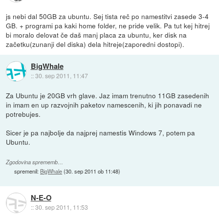
js nebi dal 50GB za ubuntu. Sej tista reč po namestitvi zasede 3-4
GB. + programi pa kaki home folder, ne pride velik. Pa tut kej hitrej
bi moralo delovat če daš manj placa za ubuntu, ker disk na
začetku(zunanji del diska) dela hitreje(zaporedni dostopi).
BigWhale
::
30. sep 2011, 11:47
Za Ubuntu je 20GB vrh glave. Jaz imam trenutno 11GB zasedenih
in imam en up razvojnih paketov namescenih, ki jih ponavadi ne
potrebujes.
Sicer je pa najbolje da najprej namestis Windows 7, potem pa
Ubuntu.
Zgodovina sprememb…
spremenil:
BigWhale
(
30. sep 2011 ob 11:48
)
N-E-O
::
30. sep 2011, 11:53