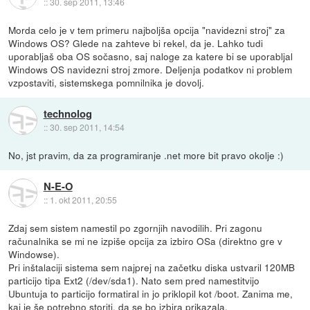
::
30. sep 2011, 13:46
Morda celo je v tem primeru najboljša opcija "navidezni stroj" za
Windows OS? Glede na zahteve bi rekel, da je. Lahko tudi
uporabljaš oba OS sočasno, saj naloge za katere bi se uporabljal
Windows OS navidezni stroj zmore. Deljenja podatkov ni problem
vzpostaviti, sistemskega pomnilnika je dovolj.
technolog
::
30. sep 2011, 14:54
No, jst pravim, da za programiranje .net more bit pravo okolje :)
N-E-O
::
1. okt 2011, 20:55
Zdaj sem sistem namestil po zgornjih navodilih. Pri zagonu
računalnika se mi ne izpiše opcija za izbiro OSa (direktno gre v
Windowse).
Pri inštalaciji sistema sem najprej na začetku diska ustvaril 120MB
particijo tipa Ext2 (/dev/sda1). Nato sem pred namestitvijo
Ubuntuja to particijo formatiral in jo priklopil kot /boot. Zanima me,
kaj je še potrebno storiti, da se bo izbira prikazala.