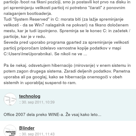
particijo /boot na fiksni poziciji, smo jo postavili kot prvo na disku in
pri spreminjanju velikosti particij ni potrebno "čarati" z ponovnim
nalaganjem bootloaderja.
Tudi "System Reserved" in C: morata biti (za lažje spreminjanje
velikosti - da se Win7 nalagalnik ne pokvari) na fiksno določenem
mestu, kar je tudi izpolnjeno. Spreminja se le konec C: in začetek /
particije, kar je v redu.
Seveda pred uporabo programa gparted za spreminjanje velikosti
particij priporočam izdelavo varnostne kopije podatkov v mapi
C:\Users\ImeUporabnika\. Se nikoli ne ve ...
Pa še nekaj. odsvetujem hibernacijo (mirovanje) v enem sistemu in
potem zagon drugega sistema. Zaradi deljenih podatkov. Pametna
uporaba ali pa googlaj, kako se hibernacija onemogoči v obeh
sistemih in uporabljaj suspend-to-ram.
technolog
::
30. sep 2011, 10:39
Office 2007 dela preko WINE-a. Že vsaj kako leto...
Blinder
::
30. sep 2011, 11:43