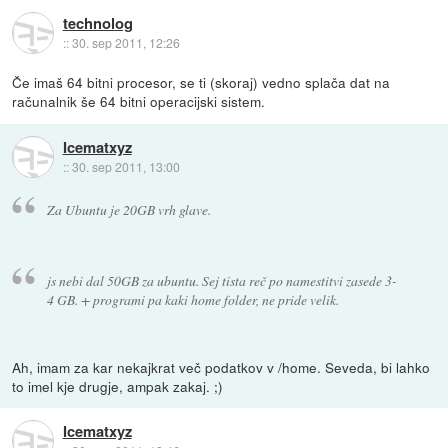
technolog
::
30. sep 2011, 12:26
Če imaš 64 bitni procesor, se ti (skoraj) vedno splača dat na
računalnik še 64 bitni operacijski sistem.
Icematxyz
::
30. sep 2011, 13:00
Za Ubuntu je 20GB vrh glave.
js nebi dal 50GB za ubuntu. Sej tista reč po namestitvi zasede 3-
4 GB. + programi pa kaki home folder, ne pride velik.
Ah, imam za kar nekajkrat več podatkov v /home. Seveda, bi lahko
to imel kje drugje, ampak zakaj. ;)
Icematxyz