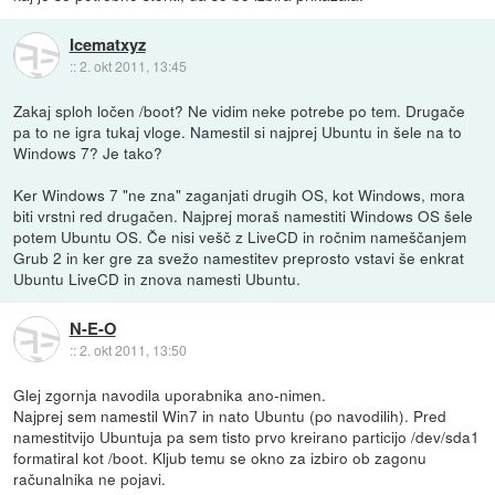
Icematxyz
::
2. okt 2011, 13:45
Zakaj sploh ločen /boot? Ne vidim neke potrebe po tem. Drugače
pa to ne igra tukaj vloge. Namestil si najprej Ubuntu in šele na to
Windows 7? Je tako?
Ker Windows 7 "ne zna" zaganjati drugih OS, kot Windows, mora
biti vrstni red drugačen. Najprej moraš namestiti Windows OS šele
potem Ubuntu OS. Če nisi vešč z LiveCD in ročnim nameščanjem
Grub 2 in ker gre za svežo namestitev preprosto vstavi še enkrat
Ubuntu LiveCD in znova namesti Ubuntu.
N-E-O
::
2. okt 2011, 13:50
Glej zgornja navodila uporabnika ano-nimen.
Najprej sem namestil Win7 in nato Ubuntu (po navodilih). Pred
namestitvijo Ubuntuja pa sem tisto prvo kreirano particijo /dev/sda1
formatiral kot /boot. Kljub temu se okno za izbiro ob zagonu
računalnika ne pojavi.