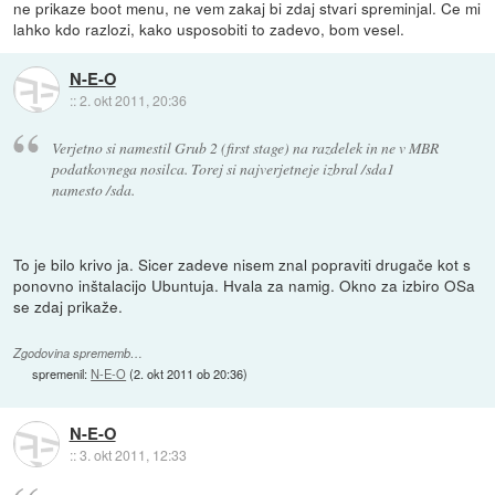
ne prikaze boot menu, ne vem zakaj bi zdaj stvari spreminjal. Ce mi
lahko kdo razlozi, kako usposobiti to zadevo, bom vesel.
N-E-O
::
2. okt 2011, 20:36
Verjetno si namestil Grub 2 (first stage) na razdelek in ne v MBR
podatkovnega nosilca. Torej si najverjetneje izbral /sda1
namesto /sda.
To je bilo krivo ja. Sicer zadeve nisem znal popraviti drugače kot s
ponovno inštalacijo Ubuntuja. Hvala za namig. Okno za izbiro OSa
se zdaj prikaže.
Zgodovina sprememb…
spremenil:
N-E-O
(
2. okt 2011 ob 20:36
)
N-E-O
::
3. okt 2011, 12:33