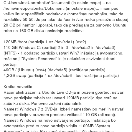
C:\Users\ImeUporabnika\Dokumenti (in ostale mape)... na
/home/imeuporabnika/Dokumenti (in ostale mape)... imam pač
veliko linux specifičnih podatkov v /home/imeuporabnika, tako da
razdelitev 50-50. Je pa tako, da /usr in /var redko presežeta skupaj
20 GB pri namizni uporabi, tako da predlagam za osnovno Ubuntu
rabo na 160 GB disku naslednjo razdelitev:
120MB /boot (particija 1 oz /dev/sda1) (ext2)
110 GB Windows C: (particiji 2 in 3 - /dev/sda2 in /dev/sda3)
(NTFS) - 1 dodatno particijo ustvari Win7 inštalacija avtomatično,
reče se ji "System Reserved" in je nekakšen ekvivalent /boot
particiji
46GB / (Ubuntu) (ext4) (dev/sda5) (razširjena particija)
4,2GB swap (particija 4 oz /dev/sda6 - tudi razširjena particija)
Kratka navodila:
Računalnik zaženi z Ubuntu Live CD-ja in poženi gparted, ustvari
novo particijsko tabelo ter ustvari 120MB particijo tipa ext2 na
začetku diska. Ponovno zaženi računalnik.
Namesti Windows 7 z DVD-ja. Izberi namestitev po meri in ustvari
novo particijo v praznem prostoru velikosti 110 GB (ali manj).
Namesti Windows na novo ustvarjeno particijo. Inštalacija bo
avtomatsko pred to novo particijo vrinila ~100MB "System
Reserver" particijo. Po uspešni namestitvi Windows sistema