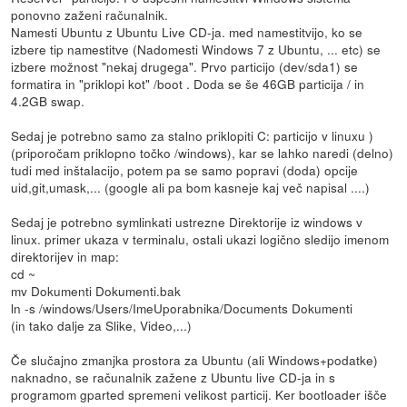
ponovno zaženi računalnik.
Namesti Ubuntu z Ubuntu Live CD-ja. med namestitvijo, ko se
izbere tip namestitve (Nadomesti Windows 7 z Ubuntu, ... etc) se
izbere možnost "nekaj drugega". Prvo particijo (dev/sda1) se
formatira in "priklopi kot" /boot . Doda se še 46GB particija / in
4.2GB swap.
Sedaj je potrebno samo za stalno priklopiti C: particijo v linuxu )
(priporočam priklopno točko /windows), kar se lahko naredi (delno)
tudi med inštalacijo, potem pa se samo popravi (doda) opcije
uid,git,umask,... (google ali pa bom kasneje kaj več napisal ....)
Sedaj je potrebno symlinkati ustrezne Direktorije iz windows v
linux. primer ukaza v terminalu, ostali ukazi logično sledijo imenom
direktorijev in map:
cd ~
mv Dokumenti Dokumenti.bak
ln -s /windows/Users/ImeUporabnika/Documents Dokumenti
(in tako dalje za Slike, Video,...)
Če slučajno zmanjka prostora za Ubuntu (ali Windows+podatke)
naknadno, se računalnik zažene z Ubuntu live CD-ja in s
programom gparted spremeni velikost particij. Ker bootloader išče