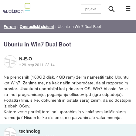
☰
Forum
»
Operacijski sistemi
»
Ubuntu in Win7 Dual Boot
Ubuntu in Win7 Dual Boot
N-E-O
::
29. sep 2011, 23:14
Na prenosnik (160GB disk, 4GB ram) želim namestiti tako Ubuntu
kot Win7. Zanima me, na kak način priporočate, da si razporedim
prostor. Ubuntu bi uporabljal kot primaren OS, Win7 bi ostal še le
za .net programiranje, poganjanje officeov ipd (igre odpadejo).
Podatki (filmi, slike, dokumenti in ostala šara) želim, da so dostopni
iz obeh OSov.
Katere vrste particij torej naj uporabim in v kakšnem količinskem
razmerju? Nisem toliko sistemc, me pa zanimajo vaša mnenja.
technolog