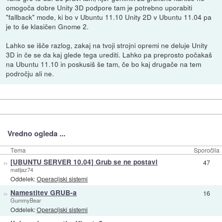
omogoča dobre Unity 3D podpore tam je potrebno uporabiti
"fallback" mode, ki bo v Ubuntu 11.10 Unity 2D v Ubuntu 11.04 pa
je to še klasičen Gnome 2.
Lahko se išče razlog, zakaj na tvoji strojni opremi ne deluje Unity
3D in če se da kaj glede tega urediti. Lahko pa preprosto počakaš
na Ubuntu 11.10 in poskusiš še tam, če bo kaj drugače na tem
področju ali ne.
Vredno ogleda ...
Tema
Sporočila
»
[UBUNTU SERVER 10.04] Grub se ne postavi
47
matijaz74
Oddelek:
Operacijski sistemi
»
Namestitev GRUB-a
16
GummyBear
Oddelek:
Operacijski sistemi