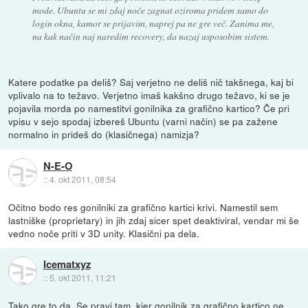
mode. Ubuntu se mi zdaj noče zagnat oziroma pridem samo do
login okna, kamor se prijavim, naprej pa ne gre več. Zanima me,
na kak način naj naredim recovery, da nazaj usposobim sistem.
Katere podatke pa deliš? Saj verjetno ne deliš nič takšnega, kaj bi
vplivalo na to težavo. Verjetno imaš kakšno drugo težavo, ki se je
pojavila morda po namestitvi gonilnika za grafično kartico? Če pri
vpisu v sejo spodaj izbereš Ubuntu (varni način) se pa zažene
normalno in prideš do (klasičnega) namizja?
N-E-O
::
4. okt 2011, 08:54
Očitno bodo res gonilniki za grafično kartici krivi. Namestil sem
lastniške (proprietary) in jih zdaj sicer spet deaktiviral, vendar mi še
vedno noče priti v 3D unity. Klasični pa dela.
Icematxyz
::
5. okt 2011, 11:21
Tako gre to da. Se pravi tam, kjer gonilnik za grafično kartico ne