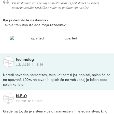
Pri nastavitvi, kam se naj namesti Grub 2 (first stage) pa izberi
namesto oznake razdelka oznako za podatkovni nosilec.
Kje pridem do te nastavitve?
Takole trenutno izgleda moja razdelitev:
gparted
technolog
::
2. okt 2011, 18:46
Naredi navadno namestitev, tako kot sem ti jaz napisal, sploh če se
ne spoznaš 100% na stvar in sploh če ne veš zakaj je ločen boot
sploh koristen.
N-E-O
::
2. okt 2011, 18:51
Glede na to, da je sistem v celoti namescen in je edina stvar, ki jo