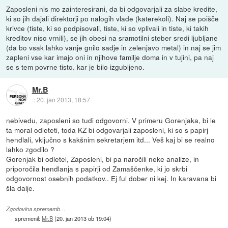
Zaposleni nis mo zainteresirani, da bi odgovarjali za slabe kredite,
ki so jih dajali direktorji po nalogih vlade (katerekoli). Naj se poišče
krivce (tiste, ki so podpisovali, tiste, ki so vplivali in tiste, ki takih
kreditov niso vrnili), se jih obesi na sramotilni steber sredi ljubljane
(da bo vsak lahko vanje gnilo sadje in zelenjavo metal) in naj se jim
zapleni vse kar imajo oni in njihove familje doma in v tujini, pa naj
se s tem povrne tisto. kar je bilo izgubljeno.
Mr.B
::
20. jan 2013, 18:57
nebivedu, zaposleni so tudi odgovorni. V primeru Gorenjaka, bi le
ta moral odleteti, toda KZ bi odgovarjali zaposleni, ki so s papirj
hendlali, vključno s kakšnim sekretarjem itd... Veš kaj bi se realno
lahko zgodilo ?
Gorenjak bi odletel, Zaposleni, bi pa naročili neke analize, in
priporočila hendlanja s papirji od Zamaščenke, ki jo skrbi
odgovornost osebnih podatkov.. Ej ful dober ni kej. In karavana bi
šla dalje.
Zgodovina sprememb…
spremenil:
Mr.B
(
20. jan 2013 ob 19:04
)