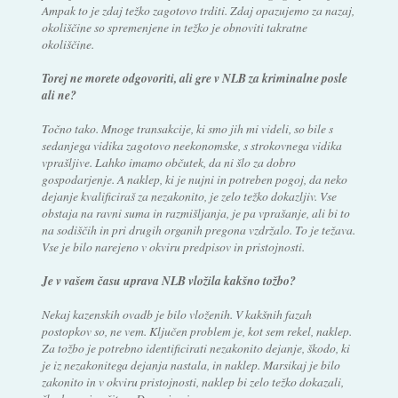
Ampak to je zdaj težko zagotovo trditi. Zdaj opazujemo za nazaj,
okoliščine so spremenjene in težko je obnoviti takratne
okoliščine.
Torej ne morete odgovoriti, ali gre v NLB za kriminalne posle
ali ne?
Točno tako. Mnoge transakcije, ki smo jih mi videli, so bile s
sedanjega vidika zagotovo neekonomske, s strokovnega vidika
vprašljive. Lahko imamo občutek, da ni šlo za dobro
gospodarjenje. A naklep, ki je nujni in potreben pogoj, da neko
dejanje kvalificiraš za nezakonito, je zelo težko dokazljiv. Vse
obstaja na ravni suma in razmišljanja, je pa vprašanje, ali bi to
na sodiščih in pri drugih organih pregona vzdržalo. To je težava.
Vse je bilo narejeno v okviru predpisov in pristojnosti.
Je v vašem času uprava NLB vložila kakšno tožbo?
Nekaj kazenskih ovadb je bilo vloženih. V kakšnih fazah
postopkov so, ne vem. Ključen problem je, kot sem rekel, naklep.
Za tožbo je potrebno identificirati nezakonito dejanje, škodo, ki
je iz nezakonitega dejanja nastala, in naklep. Marsikaj je bilo
zakonito in v okviru pristojnosti, naklep bi zelo težko dokazali,