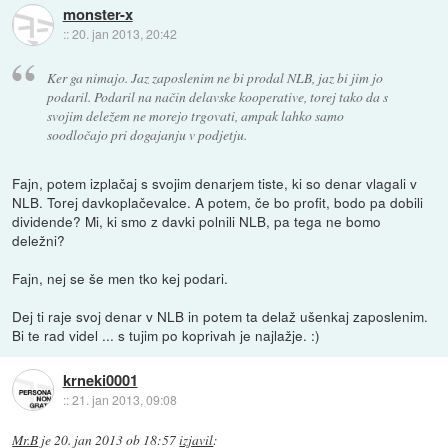
monster-x
::
20. jan 2013, 20:42
Ker ga nimajo. Jaz zaposlenim ne bi prodal NLB, jaz bi jim jo
podaril. Podaril na način delavske kooperative, torej tako da s
svojim deležem ne morejo trgovati, ampak lahko samo
soodločajo pri dogajanju v podjetju.
Fajn, potem izplačaj s svojim denarjem tiste, ki so denar vlagali v
NLB. Torej davkoplačevalce. A potem, če bo profit, bodo pa dobili
dividende? Mi, ki smo z davki polnili NLB, pa tega ne bomo
deležni?
Fajn, nej se še men tko kej podari.
Dej ti raje svoj denar v NLB in potem ta delaž ušenkaj zaposlenim.
Bi te rad videl ... s tujim po koprivah je najlažje. :)
krneki0001
::
21. jan 2013, 09:08
Mr.B
je
20. jan 2013 ob 18:57
izjavil
: