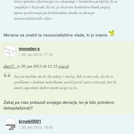
krizo spretno izkoriscajo za vstopanje v lastnistva podjetij, ki se
znajdejo v tezavah. Za to, je drzavno lastnistvo bank pogoj,
njeno poslovanje pa kolateralna skoda za dosego
neosocialisticnih ciljev.
Moramo se znebit te neosocialistične vlade, ki jo imamo
monster-x
::
20. jan 2013, 17:12
dstr17_
je
20. jan 2013 ob 12:22
izjavil
:
Jaz ne mislim, da bi šla takoj v stečaj. Zdi se mi celo, da bi se
problemi s slabimi naložbami začeli prvič zares reševati, ker bi
imeli zaposleni dobro motivacijo za to.
Zakaj pa niso pokazali svojega denarja, ko je bilo potrebno
dokapitalizirati?
krneki0001
::
20. jan 2013, 18:43