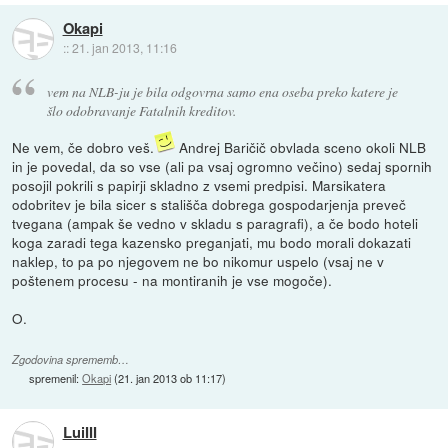
Okapi
::
21. jan 2013, 11:16
vem na NLB-ju je bila odgovrna samo ena oseba preko katere je
šlo odobravanje Fatalnih kreditov.
Ne vem, če dobro veš.
Andrej Baričič obvlada sceno okoli NLB
in je povedal, da so vse (ali pa vsaj ogromno večino) sedaj spornih
posojil pokrili s papirji skladno z vsemi predpisi. Marsikatera
odobritev je bila sicer s stališča dobrega gospodarjenja preveč
tvegana (ampak še vedno v skladu s paragrafi), a če bodo hoteli
koga zaradi tega kazensko preganjati, mu bodo morali dokazati
naklep, to pa po njegovem ne bo nikomur uspelo (vsaj ne v
poštenem procesu - na montiranih je vse mogoče).
O.
Zgodovina sprememb…
spremenil:
Okapi
(
21. jan 2013 ob 11:17
)
LuiIII