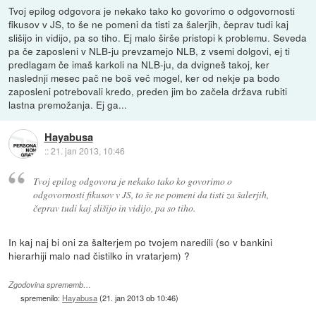
Tvoj epilog odgovora je nekako tako ko govorimo o odgovornosti
fikusov v JS, to še ne pomeni da tisti za šalerjih, čeprav tudi kaj
slišijo in vidijo, pa so tiho. Ej malo širše pristopi k problemu. Seveda
pa če zaposleni v NLB-ju prevzamejo NLB, z vsemi dolgovi, ej ti
predlagam če imaš karkoli na NLB-ju, da dvigneš takoj, ker
naslednji mesec pač ne boš več mogel, ker od nekje pa bodo
zaposleni potrebovali kredo, preden jim bo začela država rubiti
lastna premožanja. Ej ga...
Hayabusa
::
21. jan 2013, 10:46
Tvoj epilog odgovora je nekako tako ko govorimo o
odgovornosti fikusov v JS, to še ne pomeni da tisti za šalerjih,
čeprav tudi kaj slišijo in vidijo, pa so tiho.
In kaj naj bi oni za šalterjem po tvojem naredili (so v bankini
hierarhiji malo nad čistilko in vratarjem) ?
Zgodovina sprememb…
spremenilo:
Hayabusa
(
21. jan 2013 ob 10:46
)