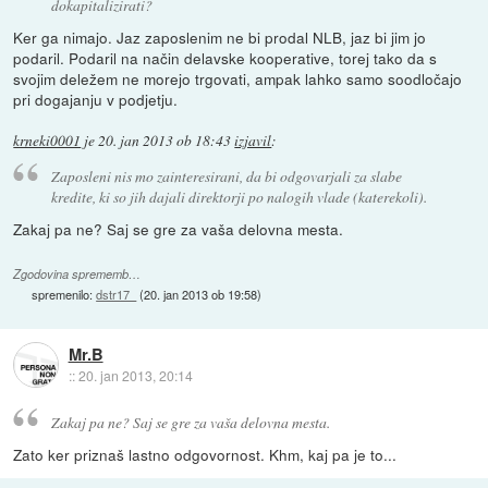
dokapitalizirati?
Ker ga nimajo. Jaz zaposlenim ne bi prodal NLB, jaz bi jim jo
podaril. Podaril na način delavske kooperative, torej tako da s
svojim deležem ne morejo trgovati, ampak lahko samo soodločajo
pri dogajanju v podjetju.
krneki0001
je
20. jan 2013 ob 18:43
izjavil
:
Zaposleni nis mo zainteresirani, da bi odgovarjali za slabe
kredite, ki so jih dajali direktorji po nalogih vlade (katerekoli).
Zakaj pa ne? Saj se gre za vaša delovna mesta.
Zgodovina sprememb…
spremenilo:
dstr17_
(
20. jan 2013 ob 19:58
)
Mr.B
::
20. jan 2013, 20:14
Zakaj pa ne? Saj se gre za vaša delovna mesta.
Zato ker priznaš lastno odgovornost. Khm, kaj pa je to...