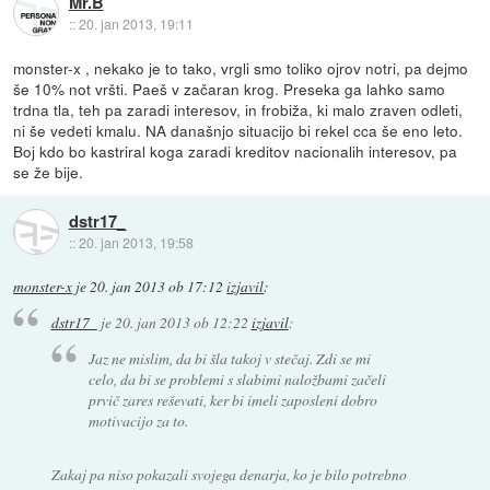
Mr.B
::
20. jan 2013, 19:11
monster-x , nekako je to tako, vrgli smo toliko ojrov notri, pa dejmo
še 10% not vršti. Paeš v začaran krog. Preseka ga lahko samo
trdna tla, teh pa zaradi interesov, in frobiža, ki malo zraven odleti,
ni še vedeti kmalu. NA današnjo situacijo bi rekel cca še eno leto.
Boj kdo bo kastriral koga zaradi kreditov nacionalih interesov, pa
se že bije.
dstr17_
::
20. jan 2013, 19:58
monster-x
je
20. jan 2013 ob 17:12
izjavil
:
dstr17_
je
20. jan 2013 ob 12:22
izjavil
:
Jaz ne mislim, da bi šla takoj v stečaj. Zdi se mi
celo, da bi se problemi s slabimi naložbami začeli
prvič zares reševati, ker bi imeli zaposleni dobro
motivacijo za to.
Zakaj pa niso pokazali svojega denarja, ko je bilo potrebno