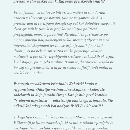
preiskavo slovenskih bank. Kaj bodo preiskovalci našli?
Pri najemanju kreditov so bili vsi normativi in standardni
procesi v glavnem spoštovani, zato ne verjamem, da bi s
preiskavami in revizijami dosegli kaj več kot določitev enega ali
dveh grešnih kozlov, ki bi prej kot ne služila politični
propagandi, množici pa za linč. Rezultati teh preiskav so po
mojem mnenju bolj namenjeni zakulisnemu izsiljevanju med
interesnimi skupinami ter za ustvarjanje malih finančnih
drobtin, ki pa nekaterim očitno veliko pomenijo. Realne
možnosti za povrnitev izgubljenih sredstev v zakonskih okvirjih,
ki obstajajo, pa so zelo majhne. Bojim se, da pravega učinka ne
bo, saj sta pri nas država in javni sektor najlažji tarči malih in
velikih kriminalcev.
Pomagali ste odkrivati kriminal v Kabulski banki v
Afganistanu. Odkritje mednarodne skupine, v kateri ste
sodelovali in ki jo je vodil Drago Kos, je bilo pred kratkim
"svetovna uspešnica" v odkrivanju bančnega kriminala. Ste
odkrili kaj takega tudi kot nadzornik NLB v Sloveniji?
Takega tipa kriminala, kot je bil tam, v Sloveniji nismo zasledili.
V Sloveniji je šlo za transakcije, ki so bile v skladu s predpisi in
pristojnostmi, a so lahko sporne z vidika dobrega gospodarja.