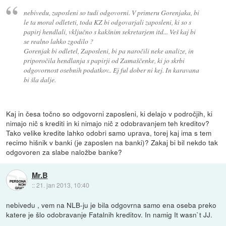
nebivedu, zaposleni so tudi odgovorni. V primeru Gorenjaka, bi
le ta moral odleteti, toda KZ bi odgovarjali zaposleni, ki so s
papirj hendlali, vključno s kakšnim sekretarjem itd... Veš kaj bi
se realno lahko zgodilo ?
Gorenjak bi odletel, Zaposleni, bi pa naročili neke analize, in
priporočila hendlanja s papirji od Zamaščenke, ki jo skrbi
odgovornost osebnih podatkov.. Ej ful dober ni kej. In karavana
bi šla dalje.
Kaj in česa točno so odgovorni zaposleni, ki delajo v področjih, ki
nimajo nič s krediti in ki nimajo nič z odobravanjem teh kreditov?
Tako velike kredite lahko odobri samo uprava, torej kaj ima s tem
recimo hišnik v banki (je zaposlen na banki)? Zakaj bi bil nekdo tak
odgovoren za slabe naložbe banke?
Mr.B
::
21. jan 2013, 10:40
nebivedu , vem na NLB-ju je bila odgovrna samo ena oseba preko
katere je šlo odobravanje Fatalnih kreditov. In namig It wasn`t JJ.