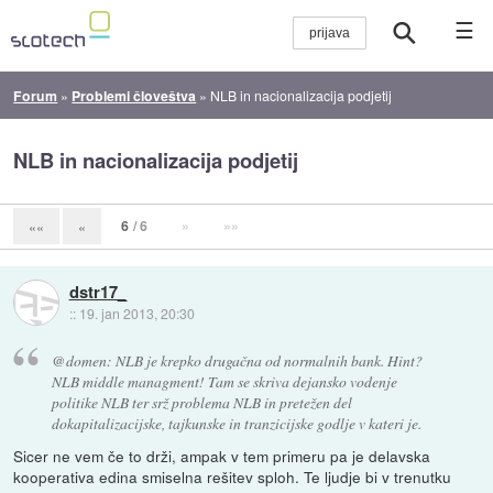
☰
Forum
»
Problemi človeštva
»
NLB in nacionalizacija podjetij
NLB in nacionalizacija podjetij
6
/ 6
»
»»
««
«
dstr17_
::
19. jan 2013, 20:30
@domen: NLB je krepko drugačna od normalnih bank. Hint?
NLB middle managment! Tam se skriva dejansko vodenje
politike NLB ter srž problema NLB in pretežen del
dokapitalizacijske, tajkunske in tranzicijske godlje v kateri je.
Sicer ne vem če to drži, ampak v tem primeru pa je delavska
kooperativa edina smiselna rešitev sploh. Te ljudje bi v trenutku