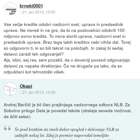
krneki0001
::
21. jan 2013, 12:00
Vse večje kredite odobri nadzorni svet, uprava in predsednik
uprave. Ne moreš in ne gre, da bi na poslovalnici odobrili 100
miljonov evrov kredita. To mora storiti uprava, nadzorni svet in
predsednik uprave. Brez tega takih kreditov nebi nihče dal. Torej
so odgovorni ti, ki so bili takrat na položajih. In zakaj bi sedaj
delavci zaradi teh odgovarjali?
Aja, idiot, sej res, sem pozabil, da v sloveniji povsod odgovarjajo
delavci za napake direktorjev. Če ne drugače pa tako, da so
odpuščeni kot tehnološki višek.
Okapi
::
21. jan 2013, 12:09
Andrej Baričič je bil član prejšnjega nadzornega odbora NLB. Za
Sobotno prilogo Dela je povedal takole (obstaja seveda možnost,
da ščiti sebe):
Še pred kratkim ste imeli dober vpogled v delovanje NLB za
zadnjih nekaj let. Zdaj je premier napovedal temeljito