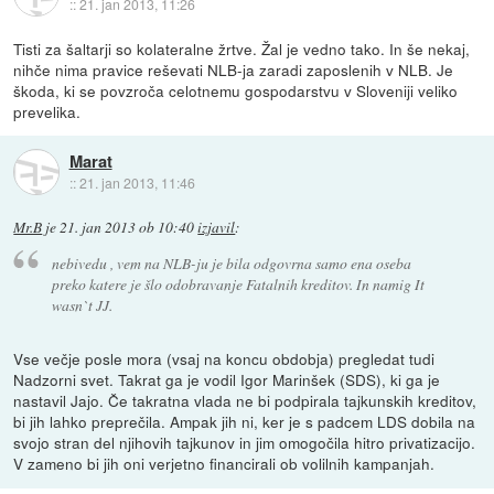
::
21. jan 2013, 11:26
Tisti za šaltarji so kolateralne žrtve. Žal je vedno tako. In še nekaj,
nihče nima pravice reševati NLB-ja zaradi zaposlenih v NLB. Je
škoda, ki se povzroča celotnemu gospodarstvu v Sloveniji veliko
prevelika.
Marat
::
21. jan 2013, 11:46
Mr.B
je
21. jan 2013 ob 10:40
izjavil
:
nebivedu , vem na NLB-ju je bila odgovrna samo ena oseba
preko katere je šlo odobravanje Fatalnih kreditov. In namig It
wasn`t JJ.
Vse večje posle mora (vsaj na koncu obdobja) pregledat tudi
Nadzorni svet. Takrat ga je vodil Igor Marinšek (SDS), ki ga je
nastavil Jajo. Če takratna vlada ne bi podpirala tajkunskih kreditov,
bi jih lahko preprečila. Ampak jih ni, ker je s padcem LDS dobila na
svojo stran del njihovih tajkunov in jim omogočila hitro privatizacijo.
V zameno bi jih oni verjetno financirali ob volilnih kampanjah.