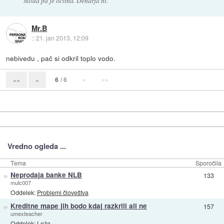
škoda pa je očitna. Denarja ni.
Mr.B
::
21. jan 2013, 12:09
nebivedu , pač si odkril toplo vodo.
6
/ 6
»
»»
««
«
Vredno ogleda ...
Tema
Sporočila
»
Neprodaja banke NLB
133
mulc007
Oddelek:
Problemi človeštva
»
Kreditne mape jih bodo kdaj razkrili ali ne
157
umexteacher
Oddelek:
Loža