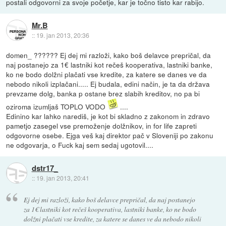
postali odgovorni za svoje početje, kar je točno tisto kar rabijo.
Mr.B
::
19. jan 2013, 20:36
domen_ ?????? Ej dej mi razloži, kako boš delavce prepričal, da
naj postanejo za 1€ lastniki kot rečeš kooperativa, lastniki banke,
ko ne bodo dolžni plačati vse kredite, za katere se danes ve da
nebodo nikoli izplačani..... Ej budala, edini način, je ta da država
prevzame dolg, banka p ostane brez slabih kreditov, no pa bi
oziroma izumljaš TOPLO VODO
....
Edinino kar lahko narediš, je kot bi skladno z zakonom in zdravo
pametjo zasegel vse premoženje dolžnikov, in for life zapreti
odgovorne osebe. Ejga veš kaj direktor pač v Sloveniji po zakonu
ne odgovarja, o Fuck kaj sem sedaj ugotovil....
dstr17_
::
19. jan 2013, 20:41
Ej dej mi razloži, kako boš delavce prepričal, da naj postanejo
za 1€ lastniki kot rečeš kooperativa, lastniki banke, ko ne bodo
dolžni plačati vse kredite, za katere se danes ve da nebodo nikoli