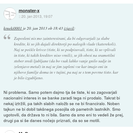
monster-x
::
20. jan 2013, 19:07
krneki0001
je
20. jan 2013 ob 18:43
izjavil
:
Zaposleni nis mo zainteresirani, da bi odgovarjali za slabe
kredite, ki so jih dajali direktorji po nalogih vlade (katerekoli).
Naj se poišče krivce (tiste, ki so podpisovali, tiste, ki so vplivali
in tiste, ki takih kreditov niso vrnili), se jih obesi na sramotilni
steber sredi ljubljane (da bo vsak lahko vanje gnilo sadje in
zelenjavo metal) in naj se jim zapleni vse kar imajo oni in
njihove familje doma in v tujini, pa naj se s tem povrne tisto. kar
je bilo izgubljeno.
Ni problema. Samo potem dajmo tja še tiste, ki so zagovarjali
nacionalni interes in se banke zaradi tega ni prodalo. Takrat bi
nekaj iztržili, pa takih slabih naložb se ne bi financiralo. Noben
tajkun ne bi dobil takšnega posojila ob pametnih lastnikih. Smo
ugotovili, da država to ni bila. Samo da smo eni to vedeli že prej,
drugi pa si še danes nočejo priznati, da so se motili.