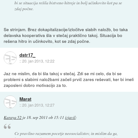
bi se situacija rešila bistveno hitreje in bolj učinkovito kot pa se
zdaj počne.
Se strinjam. Brez dokapitalizacije/izločitve slabih naložb, bo taka
delavska kooperativa šla v stečaj praktično takoj. Situacija bo
rešena hitro in učinkovito, kot se zdaj počne.
dstr17_
::
20. jan 2013, 12:22
Jaz ne mislim, da bi šla takoj v stečaj. Zdi se mi celo, da bi se
problemi s slabimi naložbami začeli prvič zares reševati, ker bi imeli
zaposleni dobro motivacijo za to.
Marat
::
20. jan 2013, 12:27
Karaya 52
je
18. sep 2011 ob 15:11
izjavil
:
Ce pravilno razumem pocetje neosocialistov, in mislim da ga,