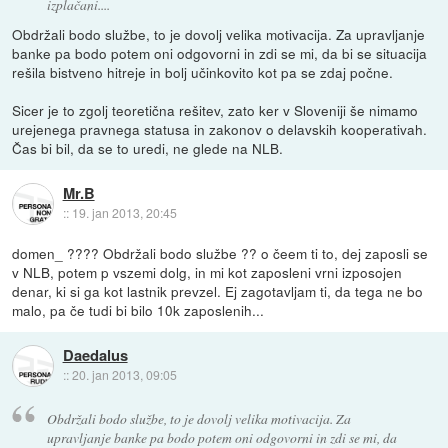
izplačani....
Obdržali bodo službe, to je dovolj velika motivacija. Za upravljanje
banke pa bodo potem oni odgovorni in zdi se mi, da bi se situacija
rešila bistveno hitreje in bolj učinkovito kot pa se zdaj počne.
Sicer je to zgolj teoretična rešitev, zato ker v Sloveniji še nimamo
urejenega pravnega statusa in zakonov o delavskih kooperativah.
Čas bi bil, da se to uredi, ne glede na NLB.
Mr.B
::
19. jan 2013, 20:45
domen_ ???? Obdržali bodo službe ?? o čeem ti to, dej zaposli se
v NLB, potem p vszemi dolg, in mi kot zaposleni vrni izposojen
denar, ki si ga kot lastnik prevzel. Ej zagotavljam ti, da tega ne bo
malo, pa če tudi bi bilo 10k zaposlenih...
Daedalus
::
20. jan 2013, 09:05
Obdržali bodo službe, to je dovolj velika motivacija. Za
upravljanje banke pa bodo potem oni odgovorni in zdi se mi, da