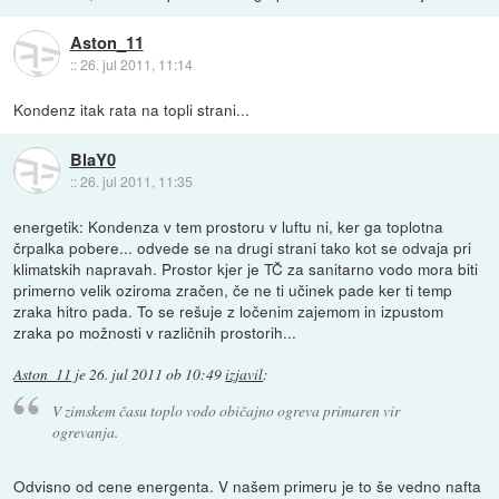
Aston_11
::
26. jul 2011, 11:14
Kondenz itak rata na topli strani...
BlaY0
::
26. jul 2011, 11:35
energetik: Kondenza v tem prostoru v luftu ni, ker ga toplotna
črpalka pobere... odvede se na drugi strani tako kot se odvaja pri
klimatskih napravah. Prostor kjer je TČ za sanitarno vodo mora biti
primerno velik oziroma zračen, če ne ti učinek pade ker ti temp
zraka hitro pada. To se rešuje z ločenim zajemom in izpustom
zraka po možnosti v različnih prostorih...
Aston_11
je
26. jul 2011 ob 10:49
izjavil
:
V zimskem času toplo vodo običajno ogreva primaren vir
ogrevanja.
Odvisno od cene energenta. V našem primeru je to še vedno nafta