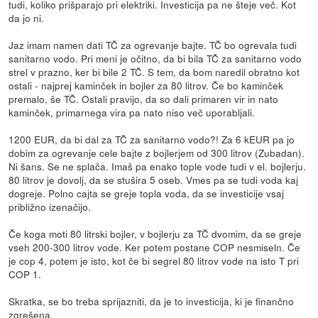
tudi, koliko prišparajo pri elektriki. Investicija pa ne šteje več. Kot
da jo ni.
Jaz imam namen dati TČ za ogrevanje bajte. TČ bo ogrevala tudi
sanitarno vodo. Pri meni je očitno, da bi bila TČ za sanitarno vodo
strel v prazno, ker bi bile 2 TČ. S tem, da bom naredil obratno kot
ostali - najprej kaminček in bojler za 80 litrov. Če bo kaminček
premalo, še TČ. Ostali pravijo, da so dali primaren vir in nato
kaminček, primarnega vira pa nato niso več uporabljali.
1200 EUR, da bi dal za TČ za sanitarno vodo?! Za 6 kEUR pa jo
dobim za ogrevanje cele bajte z bojlerjem od 300 litrov (Zubadan).
Ni šans. Se ne splača. Imaš pa enako tople vode tudi v el. bojlerju.
80 litrov je dovolj, da se stušira 5 oseb. Vmes pa se tudi voda kaj
dogreje. Polno cajta se greje topla voda, da se investicije vsaj
približno izenačijo.
Če koga moti 80 litrski bojler, v bojlerju za TČ dvomim, da se greje
vseh 200-300 litrov vode. Ker potem postane COP nesmiseln. Če
je cop 4, potem je isto, kot če bi segrel 80 litrov vode na isto T pri
COP 1.
Skratka, se bo treba sprijazniti, da je to investicija, ki je finančno
zgrešena.