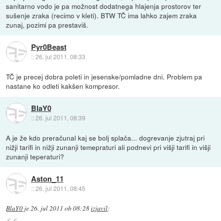
sanitarno vodo je pa možnost dodatnega hlajenja prostorov ter
sušenje zraka (recimo v kleti). BTW TČ ima lahko zajem zraka
zunaj, pozimi pa prestaviš.
Pyr0Beast
::
26. jul 2011, 08:33
TČ je precej dobra poleti in jesenske/pomladne dni. Problem pa
nastane ko odleti kakšen kompresor.
BlaY0
::
26. jul 2011, 08:39
A je že kdo preračunal kaj se bolj splača... dogrevanje zjutraj pri
nižji tarifi in nižji zunanji temepraturi ali podnevi pri višji tarifi in višji
zunanji teperaturi?
Aston_11
::
26. jul 2011, 08:45
BlaY0
je
26. jul 2011 ob 08:28
izjavil
: