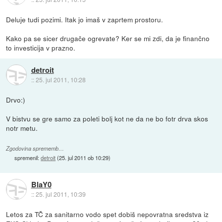
Deluje tudi pozimi. Itak jo imaš v zaprtem prostoru.
Kako pa se sicer drugače ogrevate? Ker se mi zdi, da je finančno
to investicija v prazno.
detroit
::
25. jul 2011, 10:28
Drvo:)
V bistvu se gre samo za poleti bolj kot ne da ne bo fotr drva skos
notr metu.
Zgodovina sprememb…
spremenil:
detroit
(
25. jul 2011 ob 10:29
)
BlaY0
::
25. jul 2011, 10:39
Letos za TČ za sanitarno vodo spet dobiš nepovratna sredstva iz