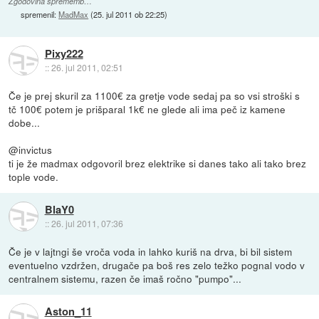
Zgodovina sprememb…
spremenil:
MadMax
(
25. jul 2011 ob 22:25
)
Pixy222
::
26. jul 2011, 02:51
Če je prej skuril za 1100€ za gretje vode sedaj pa so vsi stroški s
tč 100€ potem je prišparal 1k€ ne glede ali ima peč iz kamene
dobe...
@invictus
ti je že madmax odgovoril brez elektrike si danes tako ali tako brez
tople vode.
BlaY0
::
26. jul 2011, 07:36
Če je v lajtngi še vroča voda in lahko kuriš na drva, bi bil sistem
eventuelno vzdržen, drugače pa boš res zelo težko pognal vodo v
centralnem sistemu, razen če imaš ročno "pumpo"...
Aston_11