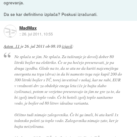
ogrevanja.
Da se kar definitivno izplača? Poskusi izračunati.
MadMax
::
26. jul 2011, 10:55
Aston_11
je
26. jul 2011 ob 08:10
izjavil
:
Ne splača se jim. Ne splača. Za tuširanje je dovolj dober 80
litrski bojler na elektriko. Če se pa hočejo preseravati, je pa
druga zgodba. Glede na to, da se atu ne da kuriti najcenejšega
energenta na trgu (drva) in da bi namesto tega raje kupil 200 do
300 litrski bojler s TČ, torej investiral v nekaj, kar ne rabi, EUR
v vrednosti drv za obdobje enega leta (če je bajta slabo
izolirana), potem se verjetno preseravajo in jim ne gre za to, da
bi zgolj imeli toplo vodo. Če bi hoteli zgolj toplo sanitarno
vodo, je bojler od 80 litrov idealna varianta.
Očitno tudi nimajo zalogovnika. Če bi ga imeli, bi ata kuril 1x
tedensko poleti za toplo vodo. Zalogovnika nimajo zato, ker je
bajta neizolirana.