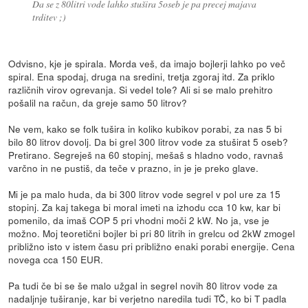
Da se z 80litri vode lahko stušira 5oseb je pa precej majava
trditev ;)
Odvisno, kje je spirala. Morda veš, da imajo bojlerji lahko po več
spiral. Ena spodaj, druga na sredini, tretja zgoraj itd. Za priklo
različnih virov ogrevanja. Si vedel tole? Ali si se malo prehitro
pošalil na račun, da greje samo 50 litrov?
Ne vem, kako se folk tušira in koliko kubikov porabi, za nas 5 bi
bilo 80 litrov dovolj. Da bi grel 300 litrov vode za stuširat 5 oseb?
Pretirano. Segreješ na 60 stopinj, mešaš s hladno vodo, ravnaš
varčno in ne pustiš, da teče v prazno, in je je preko glave.
Mi je pa malo huda, da bi 300 litrov vode segrel v pol ure za 15
stopinj. Za kaj takega bi moral imeti na izhodu cca 10 kw, kar bi
pomenilo, da imaš COP 5 pri vhodni moči 2 kW. No ja, vse je
možno. Moj teoretični bojler bi pri 80 litrih in grelcu od 2kW zmogel
približno isto v istem času pri približno enaki porabi energije. Cena
novega cca 150 EUR.
Pa tudi če bi se še malo užgal in segrel novih 80 litrov vode za
nadaljnje tuširanje, kar bi verjetno naredila tudi TČ, ko bi T padla