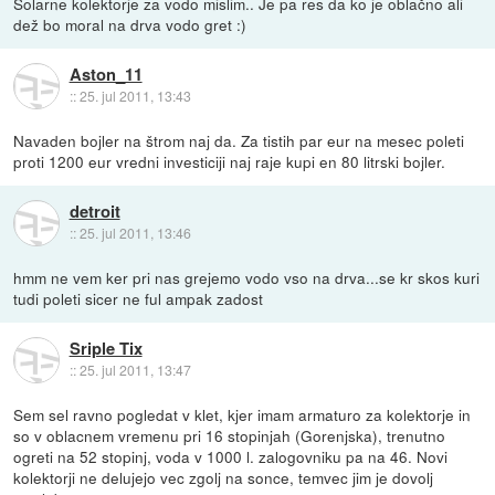
Solarne kolektorje za vodo mislim.. Je pa res da ko je oblačno ali
dež bo moral na drva vodo gret :)
Aston_11
::
25. jul 2011, 13:43
Navaden bojler na štrom naj da. Za tistih par eur na mesec poleti
proti 1200 eur vredni investiciji naj raje kupi en 80 litrski bojler.
detroit
::
25. jul 2011, 13:46
hmm ne vem ker pri nas grejemo vodo vso na drva...se kr skos kuri
tudi poleti sicer ne ful ampak zadost
Sriple Tix
::
25. jul 2011, 13:47
Sem sel ravno pogledat v klet, kjer imam armaturo za kolektorje in
so v oblacnem vremenu pri 16 stopinjah (Gorenjska), trenutno
ogreti na 52 stopinj, voda v 1000 l. zalogovniku pa na 46. Novi
kolektorji ne delujejo vec zgolj na sonce, temvec jim je dovolj