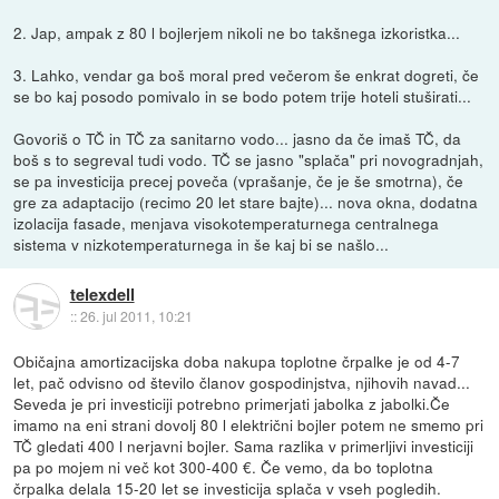
2. Jap, ampak z 80 l bojlerjem nikoli ne bo takšnega izkoristka...
3. Lahko, vendar ga boš moral pred večerom še enkrat dogreti, če
se bo kaj posodo pomivalo in se bodo potem trije hoteli stuširati...
Govoriš o TČ in TČ za sanitarno vodo... jasno da če imaš TČ, da
boš s to segreval tudi vodo. TČ se jasno "splača" pri novogradnjah,
se pa investicija precej poveča (vprašanje, če je še smotrna), če
gre za adaptacijo (recimo 20 let stare bajte)... nova okna, dodatna
izolacija fasade, menjava visokotemperaturnega centralnega
sistema v nizkotemperaturnega in še kaj bi se našlo...
telexdell
::
26. jul 2011, 10:21
Običajna amortizacijska doba nakupa toplotne črpalke je od 4-7
let, pač odvisno od število članov gospodinjstva, njihovih navad...
Seveda je pri investiciji potrebno primerjati jabolka z jabolki.Če
imamo na eni strani dovolj 80 l električni bojler potem ne smemo pri
TČ gledati 400 l nerjavni bojler. Sama razlika v primerljivi investiciji
pa po mojem ni več kot 300-400 €. Če vemo, da bo toplotna
črpalka delala 15-20 let se investicija splača v vseh pogledih.