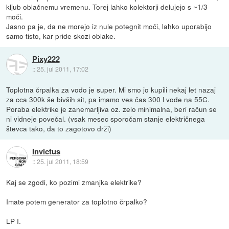
kljub oblačnemu vremenu. Torej lahko kolektorji delujejo s ~1/3
moči.
Jasno pa je, da ne morejo iz nule potegnit moči, lahko uporabijo
samo tisto, kar pride skozi oblake.
Pixy222
::
25. jul 2011, 17:02
Toplotna črpalka za vodo je super. Mi smo jo kupili nekaj let nazaj
za cca 300k še bivših sit, pa imamo ves čas 300 l vode na 55C.
Poraba elektrike je zanemarljiva oz. zelo minimalna, beri račun se
ni vidneje povečal. (vsak mesec sporočam stanje električnega
števca tako, da to zagotovo drži)
Invictus
::
25. jul 2011, 18:59
Kaj se zgodi, ko pozimi zmanjka elektrike?
Imate potem generator za toplotno črpalko?
LP I.