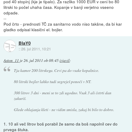
pod 40 stopinj (kje je tipalo). Za razliko 1000 EUR v ceni bo 80
litrski to počel uhaha časa. Kopanje v banji verjetno vseeno
odpade.
--
Pod črto - prednosti TČ za sanitarno vodo niso takšne, da bi kar
gladko odpisal klasični el. bojler.
BlaY0
::
26. jul 2011, 10:21
Aston_11
je
26. jul 2011 ob 08:45
izjavil
:
Tja kamor 200 litrskega. Cevi pa do vsake kopalnice.
80 litrski bojler lahko tudi segreješ ponoči v NT.
300 litrov 3 dni - meni se to zdi ugodno. Vsak 3 ali četrti dan
zakuriš.
Glede ohlajanja kleti - ne vidim smisla, zakaj bi bilo to dobro.
1. 10 ali več litrov boš porabil že samo da boš napolnil cev do
prvega štuka.