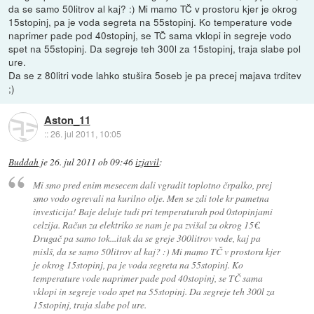
da se samo 50litrov al kaj? :) Mi mamo TČ v prostoru kjer je okrog
15stopinj, pa je voda segreta na 55stopinj. Ko temperature vode
naprimer pade pod 40stopinj, se TČ sama vklopi in segreje vodo
spet na 55stopinj. Da segreje teh 300l za 15stopinj, traja slabe pol
ure.
Da se z 80litri vode lahko stušira 5oseb je pa precej majava trditev
;)
Aston_11
::
26. jul 2011, 10:05
Buddah
je
26. jul 2011 ob 09:46
izjavil
:
Mi smo pred enim mesecem dali vgradit toplotno črpalko, prej
smo vodo ogrevali na kurilno olje. Men se zdi tole kr pametna
investicija! Baje deluje tudi pri temperaturah pod 0stopinjami
celzija. Račun za elektriko se nam je pa zvišal za okrog 15€.
Drugač pa samo tok...itak da se greje 300litrov vode, kaj pa
mislš, da se samo 50litrov al kaj? :) Mi mamo TČ v prostoru kjer
je okrog 15stopinj, pa je voda segreta na 55stopinj. Ko
temperature vode naprimer pade pod 40stopinj, se TČ sama
vklopi in segreje vodo spet na 55stopinj. Da segreje teh 300l za
15stopinj, traja slabe pol ure.