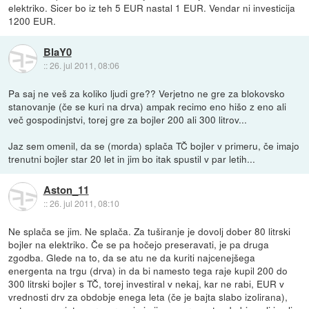
elektriko. Sicer bo iz teh 5 EUR nastal 1 EUR. Vendar ni investicija
1200 EUR.
BlaY0
::
26. jul 2011, 08:06
Pa saj ne veš za koliko ljudi gre?? Verjetno ne gre za blokovsko
stanovanje (če se kuri na drva) ampak recimo eno hišo z eno ali
več gospodinjstvi, torej gre za bojler 200 ali 300 litrov...
Jaz sem omenil, da se (morda) splača TČ bojler v primeru, če imajo
trenutni bojler star 20 let in jim bo itak spustil v par letih...
Aston_11
::
26. jul 2011, 08:10
Ne splača se jim. Ne splača. Za tuširanje je dovolj dober 80 litrski
bojler na elektriko. Če se pa hočejo preseravati, je pa druga
zgodba. Glede na to, da se atu ne da kuriti najcenejšega
energenta na trgu (drva) in da bi namesto tega raje kupil 200 do
300 litrski bojler s TČ, torej investiral v nekaj, kar ne rabi, EUR v
vrednosti drv za obdobje enega leta (če je bajta slabo izolirana),