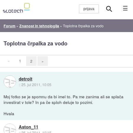
☰
Forum
»
Znanost in tehnologija
»
Toplotna črpalka za vodo
Toplotna črpalka za vodo
«
1
2
»
detroit
::
25. jul 2011, 10:05
Moj fotko se je spomnu da bi imel to. Pa me zanima ali se splača
investirat v tole? In pa če sploh deluje to pozimi.
Hvala
Aston_11
::
25. jul 2011, 10:15