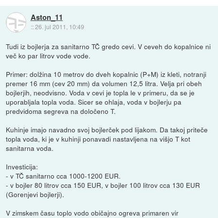
Aston_11
::
26. jul 2011, 10:49
Tudi iz bojlerja za sanitarno TČ gredo cevi. V ceveh do kopalnice ni
več ko par litrov vode vode.
Primer: dolžina 10 metrov do dveh kopalnic (P+M) iz kleti, notranji
premer 16 mm (cev 20 mm) da volumen 12,5 litra. Velja pri obeh
bojlerjih, neodvisno. Voda v cevi je topla le v primeru, da se je
uporabljala topla voda. Sicer se ohlaja, voda v bojlerju pa
predvidoma segreva na določeno T.
Kuhinje imajo navadno svoj bojlerček pod lijakom. Da takoj priteče
topla voda, ki je v kuhinji ponavadi nastavljena na višjo T kot
sanitarna voda.
Investicija:
- v TČ sanitarno cca 1000-1200 EUR.
- v bojler 80 litrov cca 150 EUR, v bojler 100 litrov cca 130 EUR
(Gorenjevi bojlerji).
V zimskem času toplo vodo običajno ogreva primaren vir