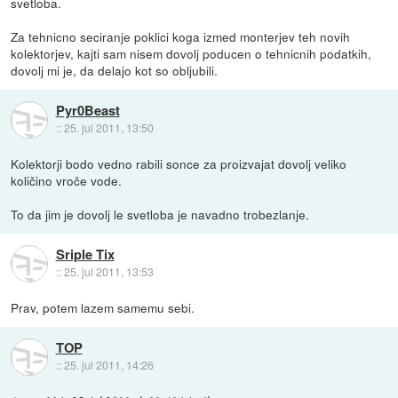
svetloba.
Za tehnicno seciranje poklici koga izmed monterjev teh novih
kolektorjev, kajti sam nisem dovolj poducen o tehnicnih podatkih,
dovolj mi je, da delajo kot so obljubili.
Pyr0Beast
::
25. jul 2011, 13:50
Kolektorji bodo vedno rabili sonce za proizvajat dovolj veliko
količino vroče vode.
To da jim je dovolj le svetloba je navadno trobezlanje.
Sriple Tix
::
25. jul 2011, 13:53
Prav, potem lazem samemu sebi.
TOP
::
25. jul 2011, 14:26