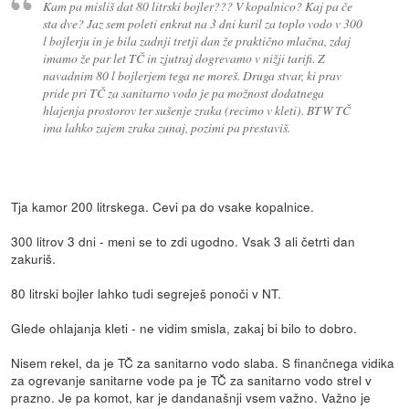
Kam pa misliš dat 80 litrski bojler??? V kopalnico? Kaj pa če
sta dve? Jaz sem poleti enkrat na 3 dni kuril za toplo vodo v 300
l bojlerju in je bila zadnji tretji dan že praktično mlačna, zdaj
imamo že par let TČ in zjutraj dogrevamo v nižji tarifi. Z
navadnim 80 l bojlerjem tega ne moreš. Druga stvar, ki prav
pride pri TČ za sanitarno vodo je pa možnost dodatnega
hlajenja prostorov ter sušenje zraka (recimo v kleti). BTW TČ
ima lahko zajem zraka zunaj, pozimi pa prestaviš.
Tja kamor 200 litrskega. Cevi pa do vsake kopalnice.
300 litrov 3 dni - meni se to zdi ugodno. Vsak 3 ali četrti dan
zakuriš.
80 litrski bojler lahko tudi segreješ ponoči v NT.
Glede ohlajanja kleti - ne vidim smisla, zakaj bi bilo to dobro.
Nisem rekel, da je TČ za sanitarno vodo slaba. S finančnega vidika
za ogrevanje sanitarne vode pa je TČ za sanitarno vodo strel v
prazno. Je pa komot, kar je dandanašnji vsem važno. Važno je