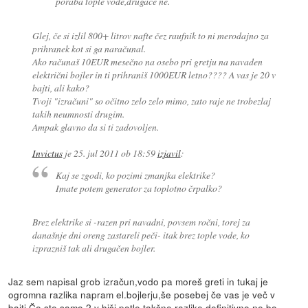
poraba tople vode,drugače ne.
Glej, če si izlil 800+ litrov nafte čez raufnik to ni merodajno za
prihranek kot si ga naračunal.
Ako računaš 10EUR mesečno na osebo pri gretju na navaden
električni bojler in ti prihraniš 1000EUR letno???? A vas je 20 v
bajti, ali kako?
Tvoji "izračuni" so očitno zelo zelo mimo, zato raje ne trobezlaj
takih neumnosti drugim.
Ampak glavno da si ti zadovoljen.
Invictus
je
25. jul 2011 ob 18:59
izjavil
:
Kaj se zgodi, ko pozimi zmanjka elektrike?
Imate potem generator za toplotno črpalko?
Brez elektrike si -razen pri navadni, povsem ročni, torej za
današnje dni oreng zastareli peči- itak brez tople vode, ko
izprazniš tak ali drugačen bojler.
Jaz sem napisal grob izračun,vodo pa moreš greti in tukaj je
ogromna razlika napram el.bojlerju,še posebej če vas je več v
bajti.Če ste samo 2 v hiši potle takšne razlike definitivno ne bo.