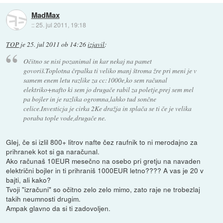
MadMax
::
25. jul 2011, 19:18
TOP
je
25. jul 2011 ob 14:26
izjavil
:
Očitno se nisi pozanimal in kar nekaj na pamet
govoriš.Toplotna črpalka ti veliko manj štroma žre pri meni je v
samem enem letu razlike za cc:1000e,ko sem računal
elektriko+nafto ki sem jo drugače rabil za poletje,prej sem mel
pa bojler in je razlika ogromna,lahko tud sončne
celice.Investicja je cirka 2Ke dražja in splača se ti če je velika
poraba tople vode,drugače ne.
Glej, če si izlil 800+ litrov nafte čez raufnik to ni merodajno za
prihranek kot si ga naračunal.
Ako računaš 10EUR mesečno na osebo pri gretju na navaden
električni bojler in ti prihraniš 1000EUR letno???? A vas je 20 v
bajti, ali kako?
Tvoji "izračuni" so očitno zelo zelo mimo, zato raje ne trobezlaj
takih neumnosti drugim.
Ampak glavno da si ti zadovoljen.