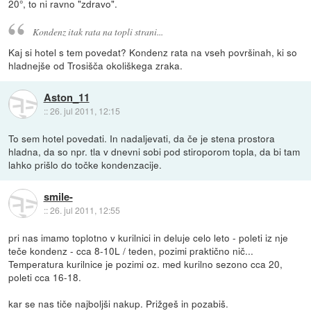
20°, to ni ravno "zdravo".
Kondenz itak rata na topli strani...
Kaj si hotel s tem povedat? Kondenz rata na vseh površinah, ki so
hladnejše od Trosišča okoliškega zraka.
Aston_11
::
26. jul 2011, 12:15
To sem hotel povedati. In nadaljevati, da če je stena prostora
hladna, da so npr. tla v dnevni sobi pod stiroporom topla, da bi tam
lahko prišlo do točke kondenzacije.
smile-
::
26. jul 2011, 12:55
pri nas imamo toplotno v kurilnici in deluje celo leto - poleti iz nje
teče kondenz - cca 8-10L / teden, pozimi praktično nič...
Temperatura kurilnice je pozimi oz. med kurilno sezono cca 20,
poleti cca 16-18.
kar se nas tiče najboljši nakup. Prižgeš in pozabiš.