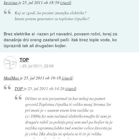
Invictus
je
25. jul 2011 ob 18:59
izjavil
:
Kaj se zgodi, ko pozimi zmanjka elektrike?
Imate potem generator za toplotno črpalko?
Brez elektrike si -razen pri navadni, povsem ročni, torej za
današnje dni oreng zastareli peči- itak brez tople vode, ko
izprazniš tak ali drugačen bojler.
TOP
::
25. jul 2011, 22:06
MadMax
je
25. jul 2011 ob 19:18
izjavil
:
TOP
je
25. jul 2011 ob 14:26
izjavil
:
Očitno se nisi pozanimal in kar nekaj na pamet
govoriš.Toplotna črpalka ti veliko manj štroma žre
pri meni je v samem enem letu razlike za
cc:1000e,ko sem računal elektriko+nafto ki sem jo
drugače rabil za poletje,prej sem mel pa bojler in je
razlika ogromna,lahko tud sončne celice.Investicja
je cirka 2Ke dražja in splača se ti če je velika