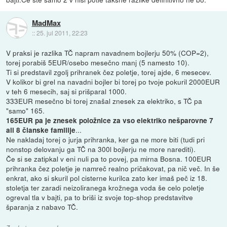
MadMax
::
25. jul 2011, 22:23
V praksi je razlika TČ napram navadnem bojlerju 50% (COP=2),
torej porabiš 5EUR/osebo mesečno manj (5 namesto 10).
Ti si predstavil zgolj prihranek čez poletje, torej ajde, 6 mesecev.
V kolikor bi grel na navadni bojler bi torej po tvoje pokuril 2000EUR
v teh 6 mesecih, saj si prišparal 1000.
333EUR mesečno bi torej znašal znesek za elektriko, s TČ pa
"samo" 165.
165EUR pa je znesek položnice za vso elektriko nešparovne 7
...
ali 8 članske familije
Ne nakladaj torej o jurja prihranka, ker ga ne more biti (tudi pri
nonstop delovanju ga TČ na 300l bojlerju ne more narediti).
Če si se zatipkal v eni nuli pa to povej, pa mirna Bosna. 100EUR
prihranka čez poletje je namreč realno pričakovat, pa nič več. In še
enkrat, ako si skuril pol cisterne kurilca zato ker imaš peč iz 18.
stoletja ter zaradi neizoliranega krožnega voda še celo poletje
ogreval tla v bajti, pa to briši iz svoje top-shop predstavitve
šparanja z nabavo TČ.