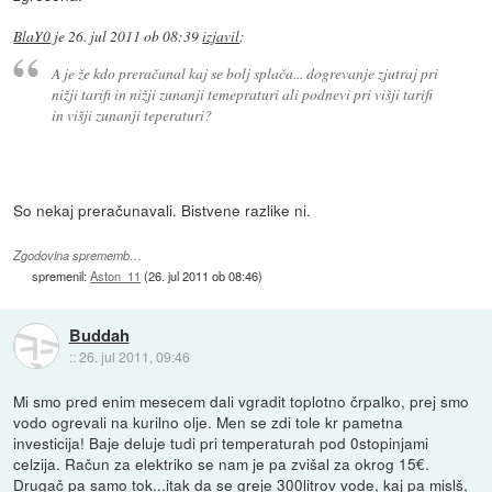
BlaY0
je
26. jul 2011 ob 08:39
izjavil
:
A je že kdo preračunal kaj se bolj splača... dogrevanje zjutraj pri
nižji tarifi in nižji zunanji temepraturi ali podnevi pri višji tarifi
in višji zunanji teperaturi?
So nekaj preračunavali. Bistvene razlike ni.
Zgodovina sprememb…
spremenil:
Aston_11
(
26. jul 2011 ob 08:46
)
Buddah
::
26. jul 2011, 09:46
Mi smo pred enim mesecem dali vgradit toplotno črpalko, prej smo
vodo ogrevali na kurilno olje. Men se zdi tole kr pametna
investicija! Baje deluje tudi pri temperaturah pod 0stopinjami
celzija. Račun za elektriko se nam je pa zvišal za okrog 15€.
Drugač pa samo tok...itak da se greje 300litrov vode, kaj pa mislš,