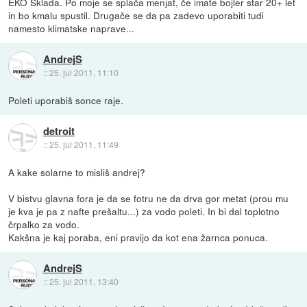
EKO Sklada. Po moje se splača menjat, če imate bojler star 20+ let
in bo kmalu spustil. Drugače se da pa zadevo uporabiti tudi
namesto klimatske naprave...
AndrejS
::
25. jul 2011, 11:10
Poleti uporabiš sonce raje.
detroit
::
25. jul 2011, 11:49
A kake solarne to misliš andrej?
V bistvu glavna fora je da se fotru ne da drva gor metat (prou mu
je kva je pa z nafte prešaltu...) za vodo poleti. In bi dal toplotno
črpalko za vodo.
Kakšna je kaj poraba, eni pravijo da kot ena žarnca ponuca.
AndrejS
::
25. jul 2011, 13:40