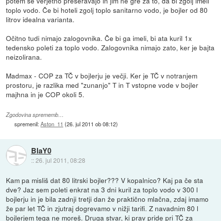
potem se verjetno preseravajo in jim ne gre za to, da bi zgolj imeli
toplo vodo. Če bi hoteli zgolj toplo sanitarno vodo, je bojler od 80
litrov idealna varianta.
Očitno tudi nimajo zalogovnika. Če bi ga imeli, bi ata kuril 1x
tedensko poleti za toplo vodo. Zalogovnika nimajo zato, ker je bajta
neizolirana.
Madmax - COP za TČ v bojlerju je večji. Ker je TČ v notranjem
prostoru, je razlika med "zunanjo" T in T vstopne vode v bojler
majhna in je COP okoli 5.
Zgodovina sprememb…
spremenil:
Aston_11
(
26. jul 2011 ob 08:12
)
BlaY0
::
26. jul 2011, 08:28
Kam pa misliš dat 80 litrski bojler??? V kopalnico? Kaj pa če sta
dve? Jaz sem poleti enkrat na 3 dni kuril za toplo vodo v 300 l
bojlerju in je bila zadnji tretji dan že praktično mlačna, zdaj imamo
že par let TČ in zjutraj dogrevamo v nižji tarifi. Z navadnim 80 l
bojlerjem tega ne moreš. Druga stvar, ki prav pride pri TČ za