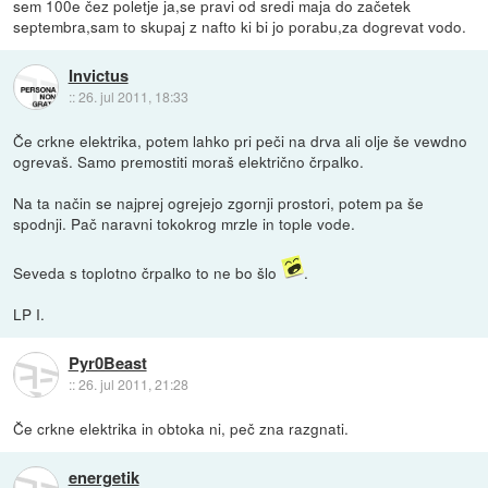
sem 100e čez poletje ja,se pravi od sredi maja do začetek
septembra,sam to skupaj z nafto ki bi jo porabu,za dogrevat vodo.
Invictus
::
26. jul 2011, 18:33
Če crkne elektrika, potem lahko pri peči na drva ali olje še vewdno
ogrevaš. Samo premostiti moraš električno črpalko.
Na ta način se najprej ogrejejo zgornji prostori, potem pa še
spodnji. Pač naravni tokokrog mrzle in tople vode.
Seveda s toplotno črpalko to ne bo šlo
.
LP I.
Pyr0Beast
::
26. jul 2011, 21:28
Če crkne elektrika in obtoka ni, peč zna razgnati.
energetik