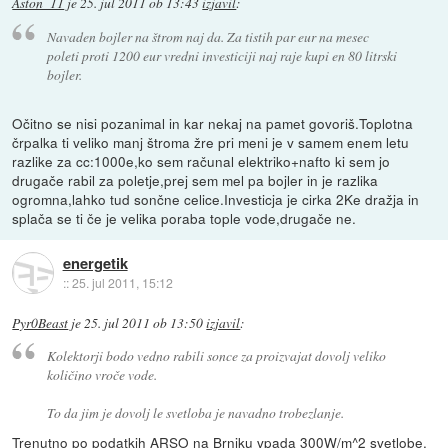
Aston_11
je
25. jul 2011 ob 13:43
izjavil
:
Navaden bojler na štrom naj da. Za tistih par eur na mesec
poleti proti 1200 eur vredni investiciji naj raje kupi en 80 litrski
bojler.
Očitno se nisi pozanimal in kar nekaj na pamet govoriš.Toplotna
črpalka ti veliko manj štroma žre pri meni je v samem enem letu
razlike za cc:1000e,ko sem računal elektriko+nafto ki sem jo
drugače rabil za poletje,prej sem mel pa bojler in je razlika
ogromna,lahko tud sončne celice.Investicja je cirka 2Ke dražja in
splača se ti če je velika poraba tople vode,drugače ne.
energetik
::
25. jul 2011, 15:12
Pyr0Beast
je
25. jul 2011 ob 13:50
izjavil
:
Kolektorji bodo vedno rabili sonce za proizvajat dovolj veliko
količino vroče vode.
To da jim je dovolj le svetloba je navadno trobezlanje.
Trenutno po podatkih ARSO na Brniku vpada 300W/m^2 svetlobe,