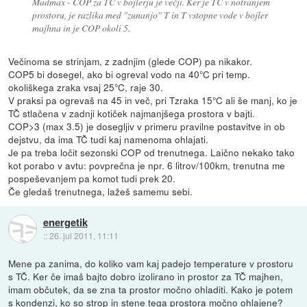
Madmax - COP za TČ v bojlerju je večji. Ker je TČ v notranjem
prostoru, je razlika med "zunanjo" T in T vstopne vode v bojler
majhna in je COP okoli 5.
Večinoma se strinjam, z zadnjim (glede COP) pa nikakor.
COP5 bi dosegel, ako bi ogreval vodo na 40°C pri temp.
okoliškega zraka vsaj 25°C, raje 30.
V praksi pa ogrevaš na 45 in več, pri Tzraka 15°C ali še manj, ko je
TČ stlačena v zadnji kotiček najmanjšega prostora v bajti.
COP>3 (max 3.5) je dosegljiv v primeru pravilne postavitve in ob
dejstvu, da ima TČ tudi kaj namenoma ohlajati.
Je pa treba ločit sezonski COP od trenutnega. Laično nekako tako
kot porabo v avtu: povprečna je npr. 6 litrov/100km, trenutna me
pospeševanjem pa komot tudi prek 20.
Če gledaš trenutnega, lažeš samemu sebi.
energetik
::
26. jul 2011, 11:11
Mene pa zanima, do koliko vam kaj padejo temperature v prostoru
s TČ. Ker če imaš bajto dobro izolirano in prostor za TČ majhen,
imam občutek, da se zna ta prostor močno ohladiti. Kako je potem
s kondenzi, ko so strop in stene tega prostora močno ohlajene?