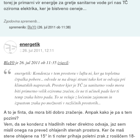
torej je primarni vir energije za gretje sanitarne vode pri nas TČ
oziroma elektrika, ker je bistveno ceneje...
Zgodovina sprememb…
spremenilo:
BlaY0
(
26. jul 2011 ob 11:38
)
energetik
::
26. jul 2011, 12:11
BlaY0
je
26. jul 2011 ob 11:35
izjavil
:
energetik: Kondenza v tem prostoru v luftu ni, ker ga toplotna
črpalka pobere... odvede se na drugi strani tako kot se odvaja pri
klimatskih napravah. Prostor kjer je TČ za sanitarno vodo mora
biti primerno velik oziroma zračen, če ne ti učinek pade ker ti
temp zraka hitro pada. To se rešuje z ločenim zajemom in
izpustom zraka po možnosti v različnih prostorih...
A to je finta, da mora biti dobro zračenje. Ampak kako je pa s tem
pozimi?
Vem, da se kondenz s hladilnih reber direktno odvaja, jaz sem
mislil onega na preveč ohlajenih stenah prostora. Ker če maš
stene ohlajene na 15° in ti noter prihaja poletni zrak z rosiščem 18-