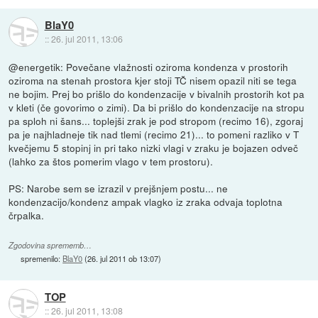
BlaY0
::
26. jul 2011, 13:06
@energetik: Povečane vlažnosti oziroma kondenza v prostorih
oziroma na stenah prostora kjer stoji TČ nisem opazil niti se tega
ne bojim. Prej bo prišlo do kondenzacije v bivalnih prostorih kot pa
v kleti (če govorimo o zimi). Da bi prišlo do kondenzacije na stropu
pa sploh ni šans... toplejši zrak je pod stropom (recimo 16), zgoraj
pa je najhladneje tik nad tlemi (recimo 21)... to pomeni razliko v T
kvečjemu 5 stopinj in pri tako nizki vlagi v zraku je bojazen odveč
(lahko za štos pomerim vlago v tem prostoru).
PS: Narobe sem se izrazil v prejšnjem postu... ne
kondenzacijo/kondenz ampak vlagko iz zraka odvaja toplotna
črpalka.
Zgodovina sprememb…
spremenilo:
BlaY0
(
26. jul 2011 ob 13:07
)
TOP
::
26. jul 2011, 13:08