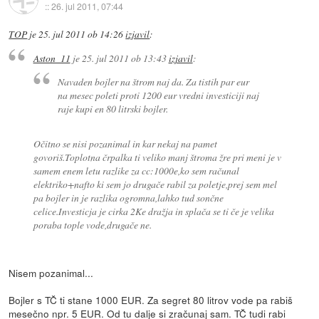
::
26. jul 2011, 07:44
TOP
je
25. jul 2011 ob 14:26
izjavil
:
Aston_11
je
25. jul 2011 ob 13:43
izjavil
:
Navaden bojler na štrom naj da. Za tistih par eur
na mesec poleti proti 1200 eur vredni investiciji naj
raje kupi en 80 litrski bojler.
Očitno se nisi pozanimal in kar nekaj na pamet
govoriš.Toplotna črpalka ti veliko manj štroma žre pri meni je v
samem enem letu razlike za cc:1000e,ko sem računal
elektriko+nafto ki sem jo drugače rabil za poletje,prej sem mel
pa bojler in je razlika ogromna,lahko tud sončne
celice.Investicja je cirka 2Ke dražja in splača se ti če je velika
poraba tople vode,drugače ne.
Nisem pozanimal...
Bojler s TČ ti stane 1000 EUR. Za segret 80 litrov vode pa rabiš
mesečno npr. 5 EUR. Od tu dalje si zračunaj sam. TČ tudi rabi