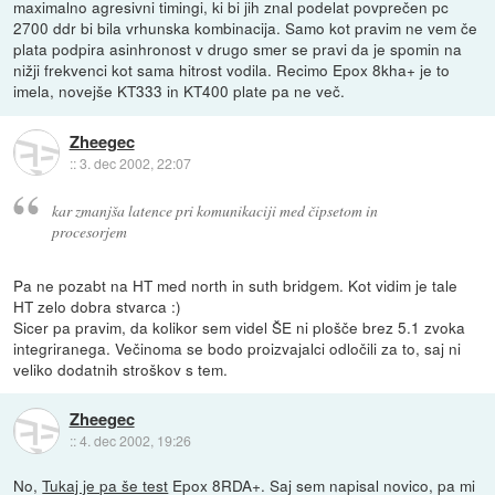
maximalno agresivni timingi, ki bi jih znal podelat povprečen pc
2700 ddr bi bila vrhunska kombinacija. Samo kot pravim ne vem če
plata podpira asinhronost v drugo smer se pravi da je spomin na
nižji frekvenci kot sama hitrost vodila. Recimo Epox 8kha+ je to
imela, novejše KT333 in KT400 plate pa ne več.
Zheegec
::
3. dec 2002, 22:07
kar zmanjša latence pri komunikaciji med čipsetom in
procesorjem
Pa ne pozabt na HT med north in suth bridgem. Kot vidim je tale
HT zelo dobra stvarca :)
Sicer pa pravim, da kolikor sem videl ŠE ni plošče brez 5.1 zvoka
integriranega. Večinoma se bodo proizvajalci odločili za to, saj ni
veliko dodatnih stroškov s tem.
Zheegec
::
4. dec 2002, 19:26
No,
Tukaj je pa še test
Epox 8RDA+. Saj sem napisal novico, pa mi