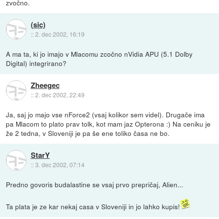
zvočno.
(sic)
::
2. dec 2002, 16:19
A ma ta, ki jo imajo v Mlacomu zcočno nVidia APU (5.1 Dolby
Digital) integrirano?
Zheegec
::
2. dec 2002, 22:49
Ja, saj jo majo vse nForce2 (vsaj kolikor sem videl). Drugače ima
pa Mlacom to plato prav tolk, kot mam jaz Opterona :) Na ceniku je
že 2 tedna, v Sloveniji je pa še ene toliko časa ne bo.
StarY
::
3. dec 2002, 07:14
Predno govoris budalastine se vsaj prvo prepričaj, Alien...
Ta plata je ze kar nekaj casa v Sloveniji in jo lahko kupis!