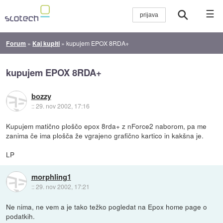
☰
Forum
»
Kaj kupiti
»
kupujem EPOX 8RDA+
kupujem EPOX 8RDA+
bozzy
::
29. nov 2002, 17:16
Kupujem matično ploščo epox 8rda+ z nForce2 naborom, pa me
zanima če ima plošča že vgrajeno grafično kartico in kakšna je.
LP
morphling1
::
29. nov 2002, 17:21
Ne nima, ne vem a je tako težko pogledat na Epox home page o
podatkih.