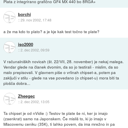
Plata z integrirano grafično GF4 MX 440 bo 8RGA+
borchi
::
29. nov 2002, 17:48
a že ma kdo to plato? a je kje kak test točno te plate?
iso2000
::
2. dec 2002, 09:59
V računalniških novicah (št. 22/VII, 28. november) je nekaj malega.
Vendar glede na članek dvomim, da so jo testirali - mislim, da so
malo prepisovali. V glavnem piše o vrlinah chipset-a, potem pa
zaključi v stilu - glede na vse povedano (o chipset-u) mora biti ta
plošča dobra...
Zheegec
::
2. dec 2002, 13:05
Ta chipset je od nVidie :) Testov te plate še ni, ker jo imajo
(zaenkrat) samo na Japonskem. Če misliš to, ki jo imajo v
Mlacovemu ceniku (35K), ti lahko povem, da ima mrežno in pa