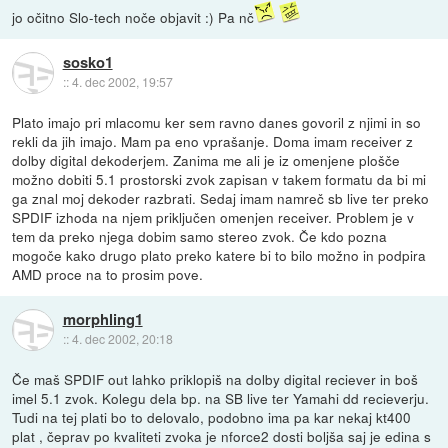
jo očitno Slo-tech noče objavit :) Pa nč
sosko1
::
4. dec 2002, 19:57
Plato imajo pri mlacomu ker sem ravno danes govoril z njimi in so
rekli da jih imajo. Mam pa eno vprašanje. Doma imam receiver z
dolby digital dekoderjem. Zanima me ali je iz omenjene plošče
možno dobiti 5.1 prostorski zvok zapisan v takem formatu da bi mi
ga znal moj dekoder razbrati. Sedaj imam namreč sb live ter preko
SPDIF izhoda na njem priključen omenjen receiver. Problem je v
tem da preko njega dobim samo stereo zvok. Če kdo pozna
mogoče kako drugo plato preko katere bi to bilo možno in podpira
AMD proce na to prosim pove.
morphling1
::
4. dec 2002, 20:18
Če maš SPDIF out lahko priklopiš na dolby digital reciever in boš
imel 5.1 zvok. Kolegu dela bp. na SB live ter Yamahi dd recieverju.
Tudi na tej plati bo to delovalo, podobno ima pa kar nekaj kt400
plat , čeprav po kvaliteti zvoka je nforce2 dosti boljša saj je edina s