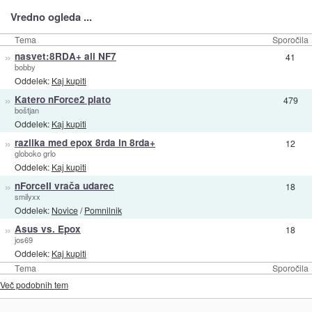
Vredno ogleda ...
Tema
Sporočila
»
nasvet:8RDA+ ali NF7
41
bobby
Oddelek:
Kaj kupiti
»
Katero nForce2 plato
479
boštjan
Oddelek:
Kaj kupiti
»
razlika med epox 8rda in 8rda+
12
globoko grlo
Oddelek:
Kaj kupiti
»
nForceII vrača udarec
18
smilyxx
Oddelek:
Novice
/
Pomnilnik
»
Asus vs. Epox
18
jos69
Oddelek:
Kaj kupiti
Tema
Sporočila
Več podobnih tem