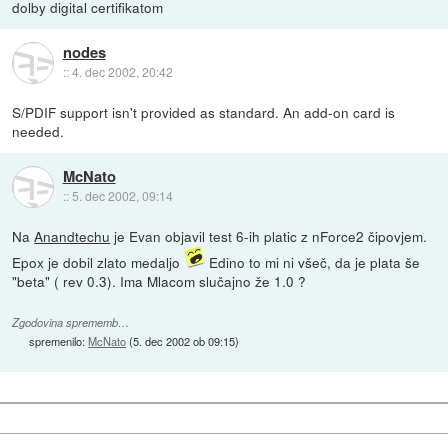
dolby digital certifikatom
nodes
::
4. dec 2002, 20:42
S/PDIF support isn't provided as standard. An add-on card is
needed.
McNato
::
5. dec 2002, 09:14
Na
Anandtechu
je Evan objavil test 6-ih platic z nForce2 čipovjem.
Epox je dobil zlato medaljo
Edino to mi ni všeč, da je plata še
"beta" ( rev 0.3). Ima Mlacom slučajno že 1.0 ?
Zgodovina sprememb…
spremenilo:
McNato
(
5. dec 2002 ob 09:15
)