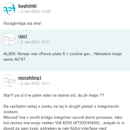
kuglvinkl
::
3. dec 2002, 13:38
Soutgbridga sta dva!
(sic)
::
3. dec 2002, 13:57
ALIEN: Nimajo vse nForce plate 5.1 zvočne gor... Nekatere imajo
samo AC'97
morphling1
::
3. dec 2002, 16:11
StarY pa si ti te plate videl na lastne oči, da jih imajo ??
Da razčistim nekaj o zvoku na tej in drugih platah z integriranim
zvokom.
Nforce2 ima v south bridgu integriran sound storm procesor, tako
kot recimo ima svojo rešitev VIA 8235 (KT333/Kt400) , ampak to ni
dovolj za sam zvok, potreben je nek fizični interface med