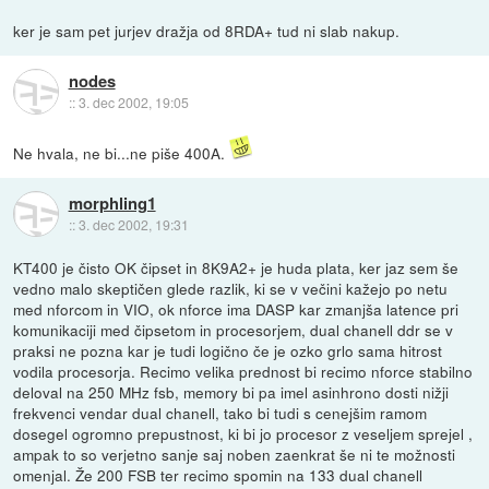
ker je sam pet jurjev dražja od 8RDA+ tud ni slab nakup.
nodes
::
3. dec 2002, 19:05
Ne hvala, ne bi...ne piše 400A.
morphling1
::
3. dec 2002, 19:31
KT400 je čisto OK čipset in 8K9A2+ je huda plata, ker jaz sem še
vedno malo skeptičen glede razlik, ki se v večini kažejo po netu
med nforcom in VIO, ok nforce ima DASP kar zmanjša latence pri
komunikaciji med čipsetom in procesorjem, dual chanell ddr se v
praksi ne pozna kar je tudi logično če je ozko grlo sama hitrost
vodila procesorja. Recimo velika prednost bi recimo nforce stabilno
deloval na 250 MHz fsb, memory bi pa imel asinhrono dosti nižji
frekvenci vendar dual chanell, tako bi tudi s cenejšim ramom
dosegel ogromno prepustnost, ki bi jo procesor z veseljem sprejel ,
ampak to so verjetno sanje saj noben zaenkrat še ni te možnosti
omenjal. Že 200 FSB ter recimo spomin na 133 dual chanell