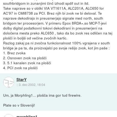
southbridgom in zunanjimi činč izhodi spdif out in itd.
Take naprave so v obliki VIA VT1611A, ALC201A, ALC650 for
AC'97 in CMI8738 za PCI. Brez njih bi zvok ne bi deloval. Te
naprave dekodirajo in preusmerjajo signale med north, south
bridgom ter procesorjem. V primeru Epox 8RDA+,so MCP-T-jevi
dolby digital podatkovni tokovi dekodirani in preusmerjeni na
določena mesta preko ALC650 , tako da bo zvok res odličen na tej
plošči in boljši od večine zvočnih kartic.
Razlog zakaj pa ni zvočna funkcionalnost 100% vgrajena v south
bridge je pa ta, da proizvajalci po svoje rešijo zvok, kot jim paše :
1. Brez zvoka
2. Osnoven zvok na plošči
3. 5.1 kanalen zvok na plošči
4. PCI zvok na plošči
StarY
::
3. dec 2002, 18:04
Um, ja Morphling1... plošča ima gor tud firewire.
Plate so v Sloveniji!
morphling1