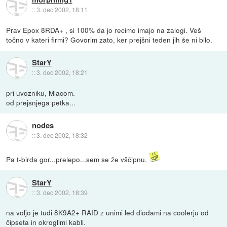
::
3. dec 2002, 18:11
Prav Epox 8RDA+ , si 100% da jo recimo imajo na zalogi. Veš
točno v kateri firmi? Govorim zato, ker prejšni teden jih še ni bilo.
StarY
::
3. dec 2002, 18:21
pri uvozniku, Mlacom.
od prejsnjega petka...
nodes
::
3. dec 2002, 18:32
Pa t-birda gor...prelepo...sem se že vščipnu.
StarY
::
3. dec 2002, 18:39
na voljo je tudi 8K9A2+ RAID z unimi led diodami na coolerju od
čipseta in okroglimi kabli.