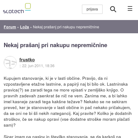
☰
Forum
»
Loža
»
Nekaj prašanj pri nakupu nepremičnine
Nekaj prašanj pri nakupu nepremičnine
frustko
::
22. jun 2011, 18:36
Kupujem stanovanje, ki je v lasti občine. Pravijo, da ni
vzpostavljene etažne lastnine, a papirji naj bi bilo ok. Lastninska
pravica(?) se zaradi tega ne more vpisati v zemljiško knjigo. O
pravnih zadevah zaenkrat še nič ne vem. Zanima me, a bi lahko
imel kasneje zaradi tega kakšne težave? Nekako se ne sekiram
preveč, ker je stanovanje v lasti občine in pač nekako pričakujem,
da se oni ne bi šli nekih nategancij. Kaj pravite? Koliko je dodatnih
stroškov, če se nakup opravi (vse dodatne stroške moram plačati
sam)?
Sicer imam pa naslov in številko stanovanja, se da karkoli na