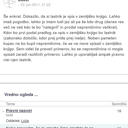
::
23. jun 2011, 21:22
Še enkrat. Dokazilo, da si lastnik je vpis v zemljiško knjigo. Lahko
imaš pogodbo, lahko jo imam tudi jaz ali pa še kdo drug (danes res
več ne veš kdo te bo "nategnil" in prodal nepremičnino večkrat).
Kdor bo prvi podal predlog za vpis v zemljiško knjigo bo lastnik
(zakonsko določilo, kdor prej pride prej melje). Noben pameten
kupec ne bo kupil nepremičnine, če se ne more vpisati v zemljiško
knjigo. Sem videl že preveč primerov, ko se nepremičnina ni mogla
vpisati zaradi različnih primerov. Lahko jo uporabljaš ampak pravno
nisi njen lastnik.
Vredno ogleda ...
Tema
Sporočila
»
Pravni nasvet
19
kk26
Oddelek:
Loža