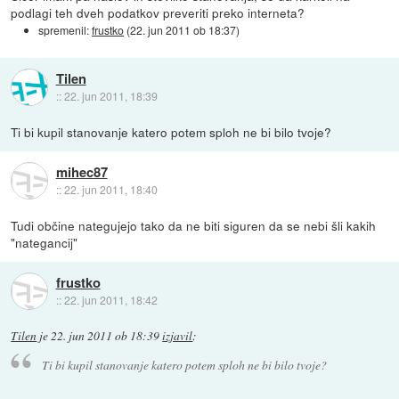
podlagi teh dveh podatkov preveriti preko interneta?
spremenil:
frustko
(
22. jun 2011 ob 18:37
)
Tilen
::
22. jun 2011, 18:39
Ti bi kupil stanovanje katero potem sploh ne bi bilo tvoje?
mihec87
::
22. jun 2011, 18:40
Tudi občine nategujejo tako da ne biti siguren da se nebi šli kakih
"nategancij"
frustko
::
22. jun 2011, 18:42
Tilen
je
22. jun 2011 ob 18:39
izjavil
:
Ti bi kupil stanovanje katero potem sploh ne bi bilo tvoje?