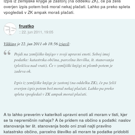
Izpis iz zemljiške knjige je zastonj (na oddelku ZK), če pa želiš
overjen izpis potem boš moral nekaj plačati. Lahko pa preko spleta
vpogledaš v ZK ampak moraš plačati.
frustko
::
22. jun 2011, 19:05
Vikking
je
22. jun 2011 ob 18:56
izjavil
:
Pojdi na zemljiško knjigo v svoji upravni enoti. Seboj imej
podatke: katastrska občina, parcelna številka, št. stanovanja
(ploščica nad vrati). Če v zemljiški knjigi ni plomb potem je
zadeva ok.
Izpis iz zemljiške knjige je zastonj (na oddelku ZK), če pa želiš
overjen izpis potem boš moral nekaj plačati. Lahko pa preko
spleta vpogledaš v ZK ampak moraš plačati.
A to lahko preverim v katerikoli upravni enoti ali moram v tisti, kjer
se ta nepremičnin nahaja? A če pridem na občino s podatki: naslov
stanovanja ter št. stanovanja bodo oni znali najti pravilno
katastrsko občino, parcelno številko ali moram te podatke pridobiti