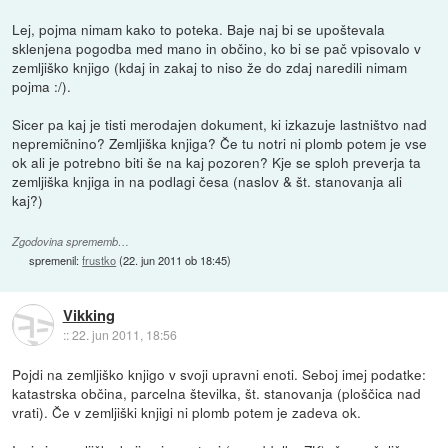
Lej, pojma nimam kako to poteka. Baje naj bi se upoštevala
sklenjena pogodba med mano in občino, ko bi se pač vpisovalo v
zemljiško knjigo (kdaj in zakaj to niso že do zdaj naredili nimam
pojma :/).
Sicer pa kaj je tisti merodajen dokument, ki izkazuje lastništvo nad
nepremičnino? Zemljiška knjiga? Če tu notri ni plomb potem je vse
ok ali je potrebno biti še na kaj pozoren? Kje se sploh preverja ta
zemljiška knjiga in na podlagi česa (naslov & št. stanovanja ali
kaj?)
Zgodovina sprememb…
spremenil:
frustko
(
22. jun 2011 ob 18:45
)
Vikking
::
22. jun 2011, 18:56
Pojdi na zemljiško knjigo v svoji upravni enoti. Seboj imej podatke:
katastrska občina, parcelna številka, št. stanovanja (ploščica nad
vrati). Če v zemljiški knjigi ni plomb potem je zadeva ok.