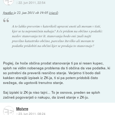
::
22. jun 2011, 22:54
frustko
je
22. jun 2011 ob 19:05
izjavil
:
A to lahko preverim v katerikoli upravni enoti ali moram v tisti,
kjer se ta nepremičnin nahaja? A če pridem na občino s podatki:
naslov stanovanja ter št. stanovanja bodo oni znali najti
pravilno katastrsko občino, parcelno številko ali moram te
podatke pridobiti na občini kjer se prodaja to stanovnaje?
Poglej, če hoče občina prodat stanovanje ti pa si resen kupec,
sploh ne vidim nobenega problema da ti občina da vse podatke, ki
so potrebni da preveriš resnično stanje. Verjetno ti bodo dali
kakšen starejši izpisek iz ZK-ja, ti si pa potem pridobiš čisto
svežega, da ugotoviš trenutno stanje.
Saj izpiski iz ZK-ja niso tajni... To je osnova, preden se sploh
začneš pogovarjati o nakupu, da izveš stanje v ZK-ju.
Moivre
::
23. jun 2011, 08:24