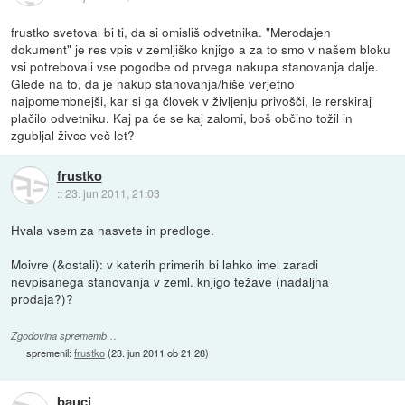
frustko svetoval bi ti, da si omisliš odvetnika. "Merodajen
dokument" je res vpis v zemljiško knjigo a za to smo v našem bloku
vsi potrebovali vse pogodbe od prvega nakupa stanovanja dalje.
Glede na to, da je nakup stanovanja/hiše verjetno
najpomembnejši, kar si ga človek v življenju privošči, le rerskiraj
plačilo odvetniku. Kaj pa če se kaj zalomi, boš občino tožil in
zgubljal živce več let?
frustko
::
23. jun 2011, 21:03
Hvala vsem za nasvete in predloge.
Moivre (&ostali): v katerih primerih bi lahko imel zaradi
nevpisanega stanovanja v zeml. knjigo težave (nadaljna
prodaja?)?
Zgodovina sprememb…
spremenil:
frustko
(
23. jun 2011 ob 21:28
)
bauci