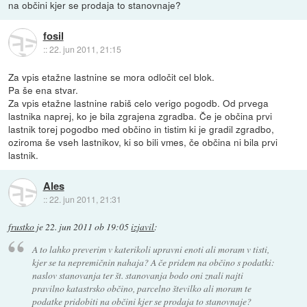
na občini kjer se prodaja to stanovnaje?
fosil
::
22. jun 2011, 21:15
Za vpis etažne lastnine se mora odločit cel blok.
Pa še ena stvar.
Za vpis etažne lastnine rabiš celo verigo pogodb. Od prvega
lastnika naprej, ko je bila zgrajena zgradba. Če je občina prvi
lastnik torej pogodbo med občino in tistim ki je gradil zgradbo,
oziroma še vseh lastnikov, ki so bili vmes, če občina ni bila prvi
lastnik.
Ales
::
22. jun 2011, 21:31
frustko
je
22. jun 2011 ob 19:05
izjavil
:
A to lahko preverim v katerikoli upravni enoti ali moram v tisti,
kjer se ta nepremičnin nahaja? A če pridem na občino s podatki:
naslov stanovanja ter št. stanovanja bodo oni znali najti
pravilno katastrsko občino, parcelno številko ali moram te
podatke pridobiti na občini kjer se prodaja to stanovnaje?