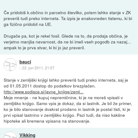
Če pridobiš k.občino in parcelno številko, potem lahko stanje v ZK
preveriš tudi preko interneta. Ta izpis je enakovreden tistemu, ki bi
ga fizično pridobil na UE.
Drugače pa, kot je rekel fosil. Glede na to, da prodaja občina, je
verjetno manjša nevarnost, da ne bi imeli vseh pogodb za nazaj...
ampak to je prva stvar, ki bi jo jaz preveril.
bauci
::
22. jun 2011, 21:57
Stanje v zemljiški knjigi lahko preveriš tudi preko interneta, saj je
od 01.05.2011 dostop do podatkov brezplačen.
http://www.sodisce.si/javne_knjige/zeml...
Moje mnenje - ne kupuj nepremičnine, ki je ne moreš vpisati v
zemljiško knjigo. Samo vpis je dokaz, da si lastnik. Je bil že primer,
ko je bilo stanovanje dvakrat prodano in lastnik je postal tisti, ki je
prvi vpisal lastnino v zemljiško knjigo. Pazi tudi, da niso kakšne
hipoteke ali bremena vpisana na stanovanje.
Vikking