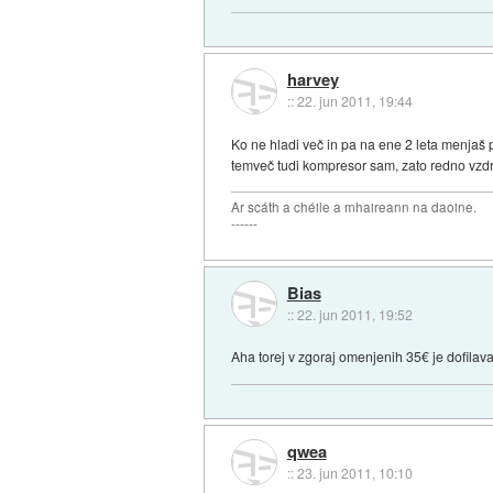
harvey
::
22. jun 2011, 19:44
Ko ne hladi več in pa na ene 2 leta menjaš 
temveč tudi kompresor sam, zato redno vzdr
Ar scáth a chéile a mhaireann na daoine.
------
Bias
::
22. jun 2011, 19:52
Aha torej v zgoraj omenjenih 35€ je dofilava
qwea
::
23. jun 2011, 10:10