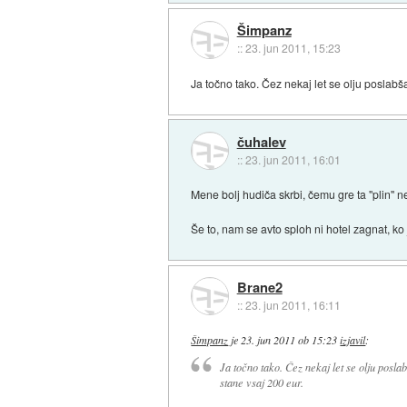
Šimpanz
::
23. jun 2011, 15:23
Ja točno tako. Čez nekaj let se olju poslabš
čuhalev
::
23. jun 2011, 16:01
Mene bolj hudiča skrbi, čemu gre ta "plin" n
Še to, nam se avto sploh ni hotel zagnat, ko
Brane2
::
23. jun 2011, 16:11
Šimpanz
je
23. jun 2011 ob 15:23
izjavil
:
Ja točno tako. Čez nekaj let se olju posla
stane vsaj 200 eur.