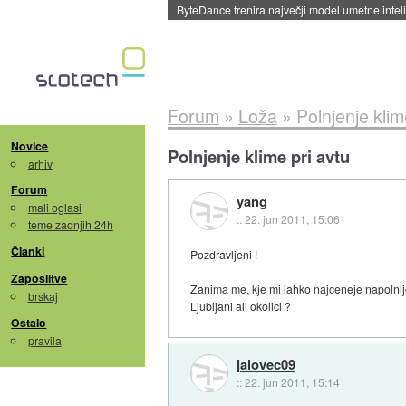
Spletne strani začele streči oglase za agente
Forum
»
Loža
»
Polnjenje klim
Novice
Polnjenje klime pri avtu
arhiv
Forum
yang
mali oglasi
::
22. jun 2011, 15:06
teme zadnjih 24h
Članki
Pozdravljeni !
Zaposlitve
Zanima me, kje mi lahko najceneje napolnijo
brskaj
Ljubljani ali okolici ?
Ostalo
pravila
jalovec09
::
22. jun 2011, 15:14