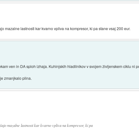
ajo mazalne lastnosti kar kvarno vpliva na kompresor, ki pa stane vsaj 200 eur.
ekam ven in DA sploh izhaja. Kuhinjskih hladilnikov v svojem življenskem ciklu ni p
 je zmanjkalo plina.
bšajo mazalne lastnosti kar kvarno vpliva na kompresor, ki pa