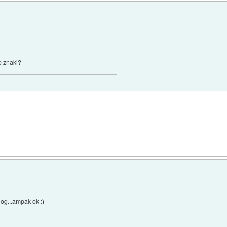
so znaki?
log...ampak ok :)