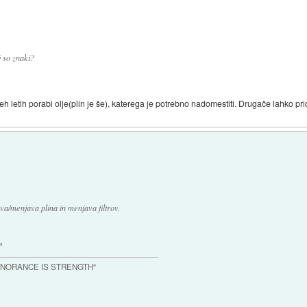
j so znaki?
veh letih porabi olje(plin je še), katerega je potrebno nadomestiti. Drugače lahko pr
va/menjava plina in menjava filtrov.
.
IGNORANCE IS STRENGTH"