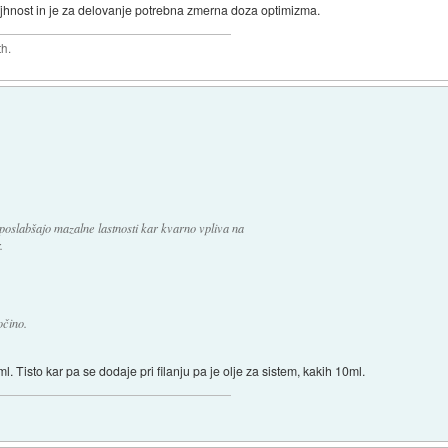
majhnost in je za delovanje potrebna zmerna doza optimizma.
th.
u poslabšajo mazalne lastnosti kar kvarno vpliva na
.
očino.
. Tisto kar pa se dodaje pri filanju pa je olje za sistem, kakih 10ml.