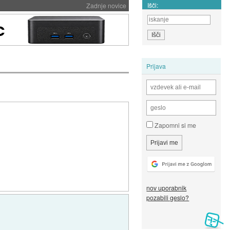
Išči:
Zadnje novice
Prijava
Zapomni si me
nov uporabnik
pozabili geslo?