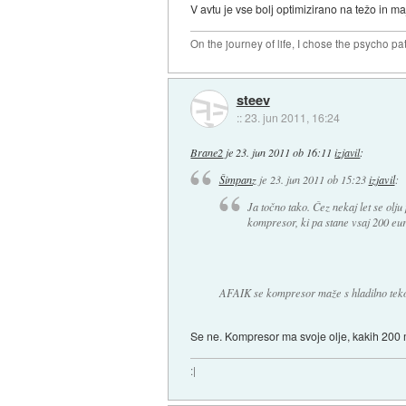
V avtu je vse bolj optimizirano na težo in 
On the journey of life, I chose the psycho pa
steev
::
23. jun 2011, 16:24
Brane2
je
23. jun 2011 ob 16:11
izjavil
:
Šimpanz
je
23. jun 2011 ob 15:23
izjavil
:
Ja točno tako. Čez nekaj let se olj
kompresor, ki pa stane vsaj 200 eur
AFAIK se kompresor maže s hladilno tek
Se ne. Kompresor ma svoje olje, kakih 200 ml
:|