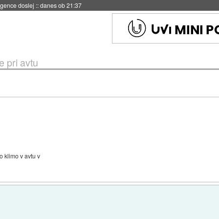
 umetne inteligence
::
danes ob 21:23
e pri avtu
 klimo v avtu v