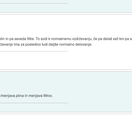
plin in pa seveda filtre. To sodi k normalnemu vzdrževanju, če pa delaš več km pa 
ževanje ima za posledico tudi daljše normalno delovanje.
/menjava plina in menjava filtrov.