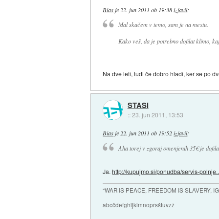
Bias
je
22. jun 2011 ob 19:38
izjavil
:
Mal skačem v temo, sam je na mestu.
Kako veš, da je potrebno dofilat klimo, ka
Na dve leti, tudi če dobro hladi, ker se po d
STASI
::
23. jun 2011, 13:53
Bias
je
22. jun 2011 ob 19:52
izjavil
:
Aha torej v zgoraj omenjenih 35€ je dofila
Ja.
http://kupujmo.si/ponudba/servis-polnje..
"WAR IS PEACE, FREEDOM IS SLAVERY, 
abcčdefghijklmnoprsštuvzž