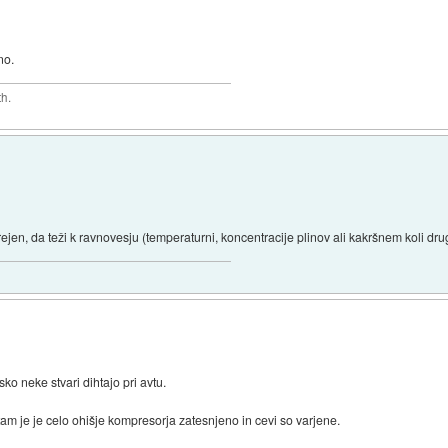
no.
th.
arejen, da teži k ravnovesju (temperaturni, koncentracije plinov ali kakršnem koli drug
sko neke stvari dihtajo pri avtu.
tam je je celo ohišje kompresorja zatesnjeno in cevi so varjene.