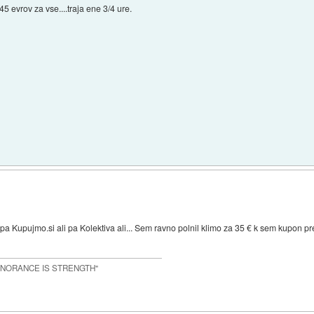
45 evrov za vse....traja ene 3/4 ure.
pa Kupujmo.si ali pa Kolektiva ali... Sem ravno polnil klimo za 35 € k sem kupon p
IGNORANCE IS STRENGTH"