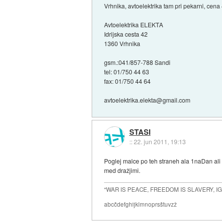
Vrhnika, avtoelektrika tam pri pekarni, cena 
Avtoelektrika ELEKTA
Idrijska cesta 42
1360 Vrhnika
gsm.:041/857-788 Sandi
tel: 01/750 44 63
fax: 01/750 44 64
avtoelektrika.elekta@gmail.com
STASI
::
22. jun 2011, 19:13
Poglej malce po teh straneh ala 1naDan ali 
med dražjimi.
"WAR IS PEACE, FREEDOM IS SLAVERY, 
abcčdefghijklmnoprsštuvzž