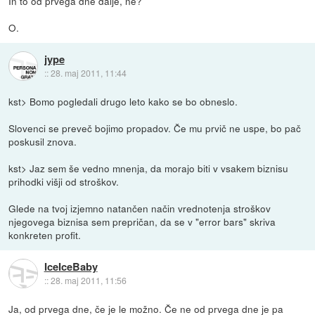
In to od prvega dne dalje, ne?
O.
jype
::
28. maj 2011, 11:44
kst> Bomo pogledali drugo leto kako se bo obneslo.
Slovenci se preveč bojimo propadov. Če mu prvič ne uspe, bo pač
poskusil znova.
kst> Jaz sem še vedno mnenja, da morajo biti v vsakem biznisu
prihodki višji od stroškov.
Glede na tvoj izjemno natančen način vrednotenja stroškov
njegovega biznisa sem prepričan, da se v "error bars" skriva
konkreten profit.
IceIceBaby
::
28. maj 2011, 11:56
Ja, od prvega dne, če je le možno. Če ne od prvega dne je pa