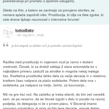
posredovanja pri prometu s spolnimi uslugami).
Glede na ihto, s katero se zanimajo za ponujeno storitev, se
nemara splača zapolniti nišo: Prostitucija, ki cilja na tiste zgube, ki
cele dneve tipkajo neumnosti v internetne forume!
IceIceBaby
::
30. maj 2011, 19:26
ja kst ampak za takšne reči je potrebe začeten kapital.
Razlika med prostitucijo in najemom vozil je ravno v dodani
vrednosti. Človek, ki za drobiž oddaja 2 stara avtomobila bo v
najboljšem primeru zaslužil za stroške in mogoče nekaj malega
čez. Kvalitetna prostitutka lahko dela za večje denarje in v relativno
kratkem času našpara za plačo sodelavke. Potem dela ona +
sodelavka, pa našpara za tretjo, četrto, za bouncerja...
Nič ne gre čez noč. Na začetku je treba stisniti, da čim več narediš
sam. Je pa nevarno, da se človek izgubi v delu in pozabi na razvoj
podjetja, če delegacija ni že v prvem planu. V Sloveniji imamo
ogromno privatnikov, ki sicer služijo lepe denarje, ampak delajo