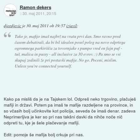
Ramon dekers
::
30. maj 2011, 20:15
djordjevic
je
30. maj 2011 ob 19:57
izjavil
:
Tako je, mafijo imaš najbrž na vratu prvi dan. Smo ravno pred
časom debatirali, da bi bil idealen posel poleg na novo odprtega
ogromnega parkirišča za tovornjake s pumpo vred en fajn puf -
tuš, malica in pussy - all inclusive za 30 evrov. :) Pa smo se vsi
skupaj zedinili že pri postavki mafije. No go. Poceni, mislim.
Unless you're connected yourself.
Kako pa misliš da je na Tajskem lol. Odpreš neko trgovino, plačuješ
mafiji in državi. Potem pa imaš te mafije razdeljene na province, in
so včasih bolj učinkovite kot policija, seveda če imaš denar. zadeva
Neprimerljiva je ker so pri nas takšni davki da nihče noče nič
odpreti tu, kje je šele plačevanje mafiji.
Edit: pomoje še mafija bolj crkuje pri nas.