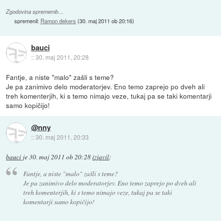
Zgodovina sprememb…
spremenil:
Ramon dekers
(
30. maj 2011 ob 20:16
)
bauci
::
30. maj 2011, 20:28
Fantje, a niste "malo" zašli s teme?
Je pa zanimivo delo moderatorjev. Eno temo zaprejo po dveh ali
treh komenterjih, ki s temo nimajo veze, tukaj pa se taki komentarji
samo kopičijo!
@nny
::
30. maj 2011, 20:33
bauci
je
30. maj 2011 ob 20:28
izjavil
:
Fantje, a niste "malo" zašli s teme?
Je pa zanimivo delo moderatorjev. Eno temo zaprejo po dveh ali
treh komenterjih, ki s temo nimajo veze, tukaj pa se taki
komentarji samo kopičijo!