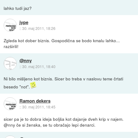
lahko tudi jaz?
jype
::
30. maj 2011, 18:26
Zgleda kot dober biznis. Gospodična se bodo kmalu lahko...
razširili!
@nny
::
30. maj 2011, 18:40
Ni bilo mišljeno kot biznis. Sicer bo treba v naslovu teme črtati
besedo "not".
Ramon dekers
::
30. maj 2011, 18:45
sicer pa je to dobra ideja boljša kot dajanje dveh krip v najem.
@nny če si ženska, se tu obračajo lepi denarci.