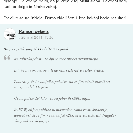
mnenje. Še vedno trdim, da je ideja v tej obliki slaba. Povedal sem
tudi na dolgo in široko zakaj.
Številke se ne izidejo. Bomo videli čez 1 leto kakšni bodo rezultati.
Ramon dekers
::
28. maj 2011, 13:26
Brane2
je
28. maj 2011 ob 02:27
izjavil
:
Ne rabiš kaj dosti. Te dni to teče precej avtomatično.
In v večini primerov niti ne rabiš izterjave z izterjevalci.
Zadosti je že to, da folku pokažeš, da se jim misliš obesit na
račun in delat težave.
Če bo potem šel kdo v to za jebenih €800, naj...
In BTW, ciljna publika tu nisovedno samo revni študentje,
temveč vsi, ki se jim ne da dajat €20k za avto, tako ali drugače-
skozi nakup ali najem.