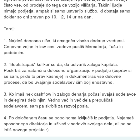
čisto vse, od prodaje do tega da vozijo viličarja. Takšni ljudje
nimajo podjetja, ampak si samo ustvarijo službo, ki obstaja samo
dokler so oni zraven po 10, 12, 14 ur na dan.
Torej:
1. Najdeš donosno nišo, ki omogoča visoko dodano vrednost.
Cenovne vojne in low-cost zadeve pustiš Mercatorju, Tušu in
podobnim.
2. "Bootstrapaš" kolikor se da, da ustvariš zalogo kapitala.
Poskrbiš za natančno določeno organizacijo v podjetju (čeprav si
še sam, pride to prav kasneje) in dokumentiraš vse delovne
procese, da bo uvajanje sodelavcev čim bolj enostavno.
3. Ko imaš nek cashflow in zalogo denarja počasi uvajaš sodelavce
in delegiraš delo njim. Vedno več in več dela prepuščaš
sodelavcem, sam pa skrbiš za razvoj posla.
4. Po določenem času se popolnoma izključiš iz podjetja. Najameš
sposobnega direktorja in uživaš v sadovih svojega dela, ali pa se
lotiš novega projekta :)