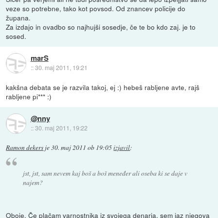
veze so potrebne, tako kot povsod. Od znancev policije do
župana.
Za izdajo in ovadbo so najhujši sosedje, če te bo kdo zaj. je to
sosed.
marS
::
30. maj 2011, 19:21
kakšna debata se je razvila takoj, ej :) hebeš rabljene avte, rajš
rabljene pi*** :)
@nny
::
30. maj 2011, 19:22
Ramon dekers
je
30. maj 2011 ob 19:05
izjavil
:
jst, jst, sam nevem kaj boš a boš meneđer ali oseba ki se daje v
najem?
Oboje. Če plačam varnostnika iz svojega denarja, sem jaz njegova