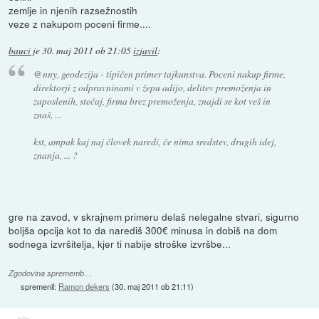
zemlje in njenih razsežnostih
veze z nakupom poceni firme....
bauci
je
30. maj 2011 ob 21:05
izjavil
:
@nny, geodezija - tipičen primer tajkunstva. Poceni nakup firme,
direktorji z odpravninami v žepu adijo, delitev premoženja in
zaposlenih, stečaj, firma brez premoženja, znajdi se kot veš in
znaš, ...
kst, ampak kaj naj človek naredi, če nima sredstev, drugih idej,
znanja, ... ?
gre na zavod, v skrajnem primeru delaš nelegalne stvari, sigurno
boljša opcija kot to da narediš 300€ minusa in dobiš na dom
sodnega izvršitelja, kjer ti nabije stroške izvršbe...
Zgodovina sprememb…
spremenil:
Ramon dekers
(
30. maj 2011 ob 21:11
)