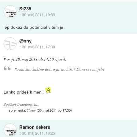
St235
::
30. maj 2011, 10:39
lep dokaz da potencial v tem je.
@nny
::
30. maj 2011, 17:30
Wox
je
28. maj 2011 ob 14:50
izjavil
:
Pozna kdo kakšno dobro javno hišo? Danes se mi jebe.
Lahko prideš k meni.
Zgodovina sprememb…
spremenila:
@nny
(
30. maj 2011 ob 17:30
)
Ramon dekers
::
30. maj 2011, 18:25