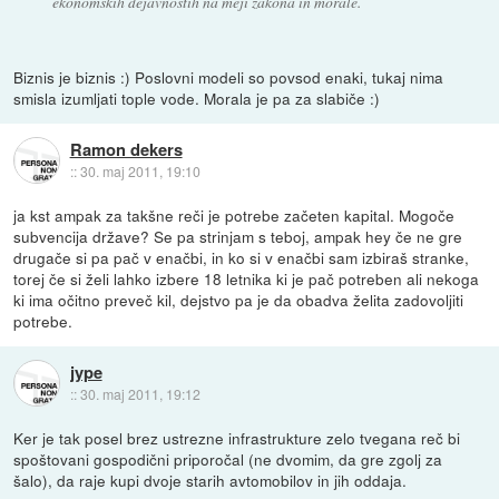
ekonomskih dejavnostih na meji zakona in morale.
Biznis je biznis :) Poslovni modeli so povsod enaki, tukaj nima
smisla izumljati tople vode. Morala je pa za slabiče :)
Ramon dekers
::
30. maj 2011, 19:10
ja kst ampak za takšne reči je potrebe začeten kapital. Mogoče
subvencija države? Se pa strinjam s teboj, ampak hey če ne gre
drugače si pa pač v enačbi, in ko si v enačbi sam izbiraš stranke,
torej če si želi lahko izbere 18 letnika ki je pač potreben ali nekoga
ki ima očitno preveč kil, dejstvo pa je da obadva želita zadovoljiti
potrebe.
jype
::
30. maj 2011, 19:12
Ker je tak posel brez ustrezne infrastrukture zelo tvegana reč bi
spoštovani gospodični priporočal (ne dvomim, da gre zgolj za
šalo), da raje kupi dvoje starih avtomobilov in jih oddaja.