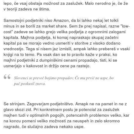
lepo, če vsaj obstaja možnost za zaslužek. Malo nerodno je, če že
v teoriji zadeva ne štima.
Samostojni podjetniki niso Amazon, da bi lahko nekaj let tolkli
minus in se borili za market share. Sem že prej napisal, razne "low-
cost" zadeve se lahko grejo velika podjetja z ogromnimi zalogami
kapitala. Majhna podjetja, ki komaj napraskajo skupaj začetni
kapital pa se morajo vedno usmeriti v storitve z visoko dodano
vrednostjo. Tega si nisem jaz izmislil, ampak lahko prebereš v vsaki
knjigi na to temo. Pa vsak dan se to pravilo kaže v praksi, ko
majhni podjetniki z dumpinškimi cenami propadajo, tisti, ki se
usmerjajo v kakovost in držijo cene pa rastejo.
Slovenci se preveč bojimo propadov. Če mu prvič ne uspe, bo
pač poskusil znova.
Se strinjam. Zagovarjam podjetništvo. Amapk ne na pamet in ne z
glavo skozi zid. Pri konkretnem poslu je potencial za zaslužek
majhen tudi v optimalnih pogojih, potencalnih problemov veliko, kar
na koncu pomeni veliko možnosti za neuspeh in zelo skromno
nagrado, če slučajno zadeva nekako uspe.