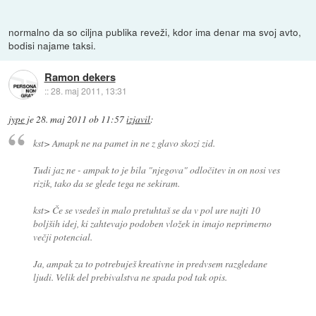
normalno da so ciljna publika reveži, kdor ima denar ma svoj avto,
bodisi najame taksi.
Ramon dekers
::
28. maj 2011, 13:31
jype
je
28. maj 2011 ob 11:57
izjavil
:
kst> Amapk ne na pamet in ne z glavo skozi zid.
Tudi jaz ne - ampak to je bila "njegova" odločitev in on nosi ves
rizik, tako da se glede tega ne sekiram.
kst> Če se vsedeš in malo pretuhtaš se da v pol ure najti 10
boljših idej, ki zahtevajo podoben vložek in imajo neprimerno
večji potencial.
Ja, ampak za to potrebuješ kreativne in predvsem razgledane
ljudi. Velik del prebivalstva ne spada pod tak opis.