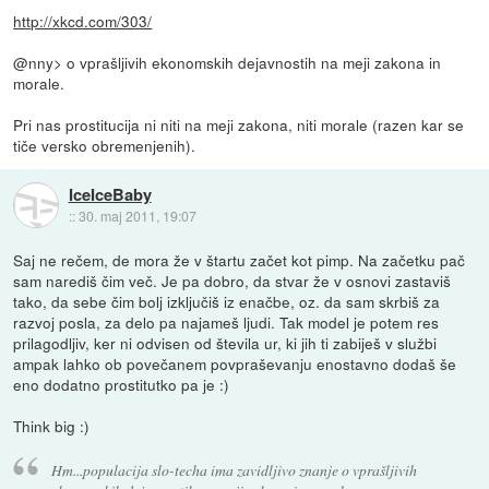
http://xkcd.com/303/
@nny> o vprašljivih ekonomskih dejavnostih na meji zakona in
morale.
Pri nas prostitucija ni niti na meji zakona, niti morale (razen kar se
tiče versko obremenjenih).
IceIceBaby
::
30. maj 2011, 19:07
Saj ne rečem, de mora že v štartu začet kot pimp. Na začetku pač
sam narediš čim več. Je pa dobro, da stvar že v osnovi zastaviš
tako, da sebe čim bolj izključiš iz enačbe, oz. da sam skrbiš za
razvoj posla, za delo pa najameš ljudi. Tak model je potem res
prilagodljiv, ker ni odvisen od števila ur, ki jih ti zabiješ v službi
ampak lahko ob povečanem povpraševanju enostavno dodaš še
eno dodatno prostitutko pa je :)
Think big :)
Hm...populacija slo-techa ima zavidljivo znanje o vprašljivih