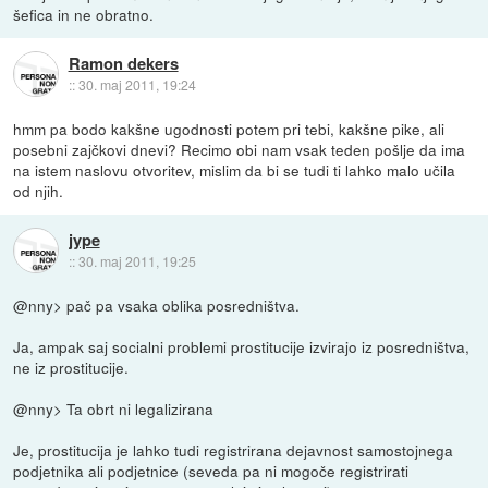
šefica in ne obratno.
Ramon dekers
::
30. maj 2011, 19:24
hmm pa bodo kakšne ugodnosti potem pri tebi, kakšne pike, ali
posebni zajčkovi dnevi? Recimo obi nam vsak teden pošlje da ima
na istem naslovu otvoritev, mislim da bi se tudi ti lahko malo učila
od njih.
jype
::
30. maj 2011, 19:25
@nny> pač pa vsaka oblika posredništva.
Ja, ampak saj socialni problemi prostitucije izvirajo iz posredništva,
ne iz prostitucije.
@nny> Ta obrt ni legalizirana
Je, prostitucija je lahko tudi registrirana dejavnost samostojnega
podjetnika ali podjetnice (seveda pa ni mogoče registrirati