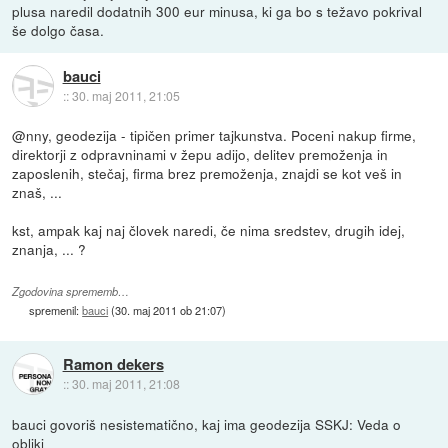
plusa naredil dodatnih 300 eur minusa, ki ga bo s težavo pokrival
še dolgo časa.
bauci
::
30. maj 2011, 21:05
@nny, geodezija - tipičen primer tajkunstva. Poceni nakup firme,
direktorji z odpravninami v žepu adijo, delitev premoženja in
zaposlenih, stečaj, firma brez premoženja, znajdi se kot veš in
znaš, ...
kst, ampak kaj naj človek naredi, če nima sredstev, drugih idej,
znanja, ... ?
Zgodovina sprememb…
spremenil:
bauci
(
30. maj 2011 ob 21:07
)
Ramon dekers
::
30. maj 2011, 21:08
bauci govoriš nesistematično, kaj ima geodezija SSKJ: Veda o
obliki