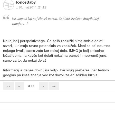
IceIceBaby
::
30. maj 2011, 21:12
kst, ampak kaj naj človek naredi, če nima sredstev, drugih idej,
znanja, ... ?
Nekaj bolj perspektivnega. Če želiš zaslužiti nima smisla delati
stvari, ki nimajo ravno potenciala za zaslužek. Meni se zdi neumno
nekoga hvaliti samo zato ker nekaj dela. IMHO je bolj smiselno
ležati doma na kavču kot delati nekaj na pamet in nepremišljeno,
samo za to, da nekaj delaš.
Informacij je danes dovolj na voljo. Par knjig prebereš, par tednov
googlaš pa imaš znanja več kot dovolj za en soliden biznis.
3
/ 6
««
«
»
»»