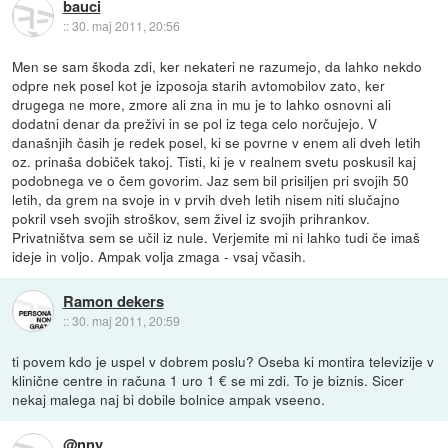
bauci
::
30. maj 2011, 20:56
Men se sam škoda zdi, ker nekateri ne razumejo, da lahko nekdo
odpre nek posel kot je izposoja starih avtomobilov zato, ker
drugega ne more, zmore ali zna in mu je to lahko osnovni ali
dodatni denar da preživi in se pol iz tega celo norčujejo. V
današnjih časih je redek posel, ki se povrne v enem ali dveh letih
oz. prinaša dobiček takoj. Tisti, ki je v realnem svetu poskusil kaj
podobnega ve o čem govorim. Jaz sem bil prisiljen pri svojih 50
letih, da grem na svoje in v prvih dveh letih nisem niti slučajno
pokril vseh svojih stroškov, sem živel iz svojih prihrankov.
Privatništva sem se učil iz nule. Verjemite mi ni lahko tudi če imaš
ideje in voljo. Ampak volja zmaga - vsaj včasih.
Ramon dekers
::
30. maj 2011, 20:59
ti povem kdo je uspel v dobrem poslu? Oseba ki montira televizije v
klinične centre in računa 1 uro 1 € se mi zdi. To je biznis. Sicer
nekaj malega naj bi dobile bolnice ampak vseeno.
@nny