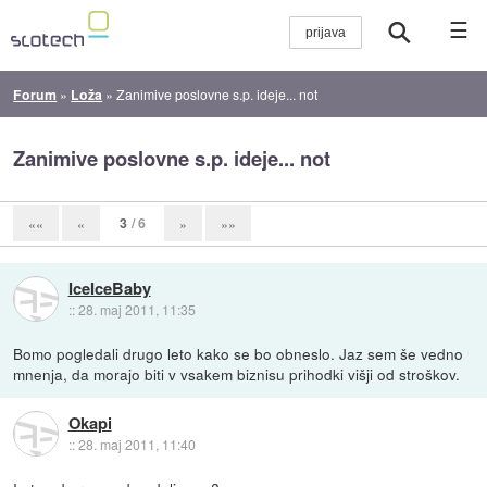
☰
Forum
»
Loža
»
Zanimive poslovne s.p. ideje... not
Zanimive poslovne s.p. ideje... not
3
/ 6
««
«
»
»»
IceIceBaby
::
28. maj 2011, 11:35
Bomo pogledali drugo leto kako se bo obneslo. Jaz sem še vedno
mnenja, da morajo biti v vsakem biznisu prihodki višji od stroškov.
Okapi
::
28. maj 2011, 11:40