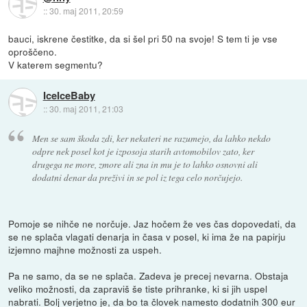
::
30. maj 2011, 20:59
bauci, iskrene čestitke, da si šel pri 50 na svoje! S tem ti je vse
oproščeno.
V katerem segmentu?
IceIceBaby
::
30. maj 2011, 21:03
Men se sam škoda zdi, ker nekateri ne razumejo, da lahko nekdo
odpre nek posel kot je izposoja starih avtomobilov zato, ker
drugega ne more, zmore ali zna in mu je to lahko osnovni ali
dodatni denar da preživi in se pol iz tega celo norčujejo.
Pomoje se nihče ne norčuje. Jaz hočem že ves čas dopovedati, da
se ne splača vlagati denarja in časa v posel, ki ima že na papirju
izjemno majhne možnosti za uspeh.
Pa ne samo, da se ne splača. Zadeva je precej nevarna. Obstaja
veliko možnosti, da zapraviš še tiste prihranke, ki si jih uspel
nabrati. Bolj verjetno je, da bo ta človek namesto dodatnih 300 eur