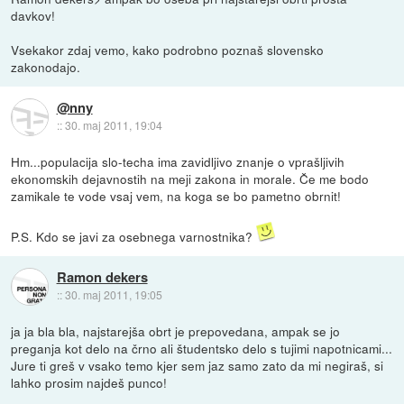
davkov!
Vsekakor zdaj vemo, kako podrobno poznaš slovensko
zakonodajo.
@nny
::
30. maj 2011, 19:04
Hm...populacija slo-techa ima zavidljivo znanje o vprašljivih
ekonomskih dejavnostih na meji zakona in morale. Če me bodo
zamikale te vode vsaj vem, na koga se bo pametno obrnit!
P.S. Kdo se javi za osebnega varnostnika?
Ramon dekers
::
30. maj 2011, 19:05
ja ja bla bla, najstarejša obrt je prepovedana, ampak se jo
preganja kot delo na črno ali študentsko delo s tujimi napotnicami...
Jure ti greš v vsako temo kjer sem jaz samo zato da mi negiraš, si
lahko prosim najdeš punco!