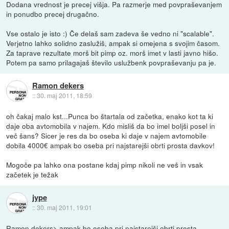
Dodana vrednost je precej višja. Pa razmerje med povpraševanjem
in ponudbo precej drugačno.
Vse ostalo je isto :) Če delaš sam zadeva še vedno ni "scalable".
Verjetno lahko solidno zaslužiš, ampak si omejena s svojim časom.
Za taprave rezultate morš bit pimp oz. morš imet v lasti javno hišo.
Potem pa samo prilagajaš število uslužbenk povpraševanju pa je.
Ramon dekers
::
30. maj 2011, 18:59
oh čakaj malo kst...Punca bo štartala od začetka, enako kot ta ki
daje oba avtomobila v najem. Kdo misliš da bo imel boljši posel in
več šans? Sicer je res da bo oseba ki daje v najem avtomobile
dobila 4000€ ampak bo oseba pri najstarejši obrti prosta davkov!
Mogoče pa lahko ona postane kdaj pimp nikoli ne veš in vsak
začetek je težak
jype
::
30. maj 2011, 19:01
Ramon dekers> ampak bo oseba pri najstarejši obrti prosta