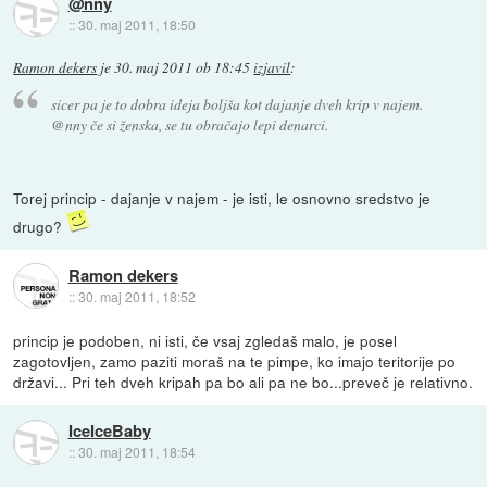
@nny
::
30. maj 2011, 18:50
Ramon dekers
je
30. maj 2011 ob 18:45
izjavil
:
sicer pa je to dobra ideja boljša kot dajanje dveh krip v najem.
@nny če si ženska, se tu obračajo lepi denarci.
Torej princip - dajanje v najem - je isti, le osnovno sredstvo je
drugo?
Ramon dekers
::
30. maj 2011, 18:52
princip je podoben, ni isti, če vsaj zgledaš malo, je posel
zagotovljen, zamo paziti moraš na te pimpe, ko imajo teritorije po
državi... Pri teh dveh kripah pa bo ali pa ne bo...preveč je relativno.
IceIceBaby
::
30. maj 2011, 18:54