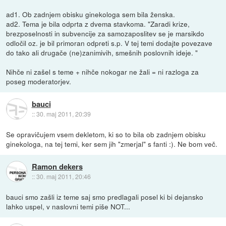
ad1. Ob zadnjem obisku ginekologa sem bila ženska.
ad2. Tema je bila odprta z dvema stavkoma. "Zaradi krize,
brezposelnosti in subvencije za samozaposlitev se je marsikdo
odločil oz. je bil primoran odpreti s.p. V tej temi dodajte povezave
do tako ali drugače (ne)zanimivih, smešnih poslovnih ideje. "
Nihče ni zašel s teme + nihče nokogar ne žali = ni razloga za
poseg moderatorjev.
bauci
::
30. maj 2011, 20:39
Se opravičujem vsem dekletom, ki so to bila ob zadnjem obisku
ginekologa, na tej temi, ker sem jih "zmerjal" s fanti :). Ne bom več.
Ramon dekers
::
30. maj 2011, 20:46
bauci smo zašli iz teme saj smo predlagali posel ki bi dejansko
lahko uspel, v naslovni temi piše NOT...