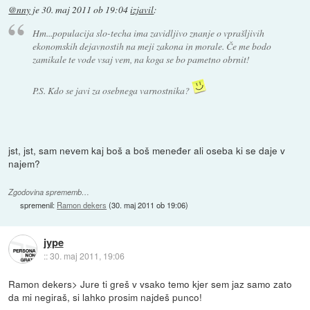
@nny
je
30. maj 2011 ob 19:04
izjavil
:
Hm...populacija slo-techa ima zavidljivo znanje o vprašljivih
ekonomskih dejavnostih na meji zakona in morale. Če me bodo
zamikale te vode vsaj vem, na koga se bo pametno obrnit!
P.S. Kdo se javi za osebnega varnostnika?
jst, jst, sam nevem kaj boš a boš meneđer ali oseba ki se daje v
najem?
Zgodovina sprememb…
spremenil:
Ramon dekers
(
30. maj 2011 ob 19:06
)
jype
::
30. maj 2011, 19:06
Ramon dekers> Jure ti greš v vsako temo kjer sem jaz samo zato
da mi negiraš, si lahko prosim najdeš punco!