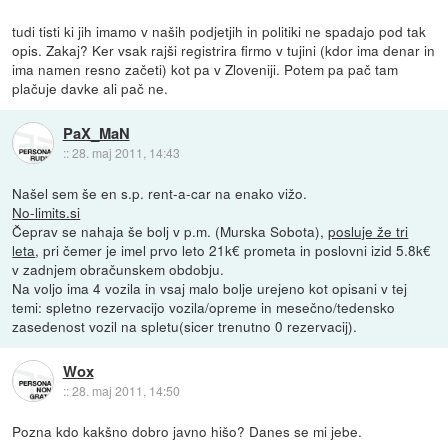
tudi tisti ki jih imamo v naših podjetjih in politiki ne spadajo pod tak
opis. Zakaj? Ker vsak rajši registrira firmo v tujini (kdor ima denar in
ima namen resno začeti) kot pa v Zloveniji. Potem pa pač tam
plačuje davke ali pač ne.
PaX_MaN
::
28. maj 2011, 14:43
Našel sem še en s.p. rent-a-car na enako vižo.
No-limits.si
Čeprav se nahaja še bolj v p.m. (Murska Sobota),
posluje že tri
leta
, pri čemer je imel prvo leto 21k€ prometa in poslovni izid 5.8k€
v zadnjem obračunskem obdobju.
Na voljo ima 4 vozila in vsaj malo bolje urejeno kot opisani v tej
temi: spletno rezervacijo vozila/opreme in mesečno/tedensko
zasedenost vozil na spletu(sicer trenutno 0 rezervacij).
Wox
::
28. maj 2011, 14:50
Pozna kdo kakšno dobro javno hišo? Danes se mi jebe.