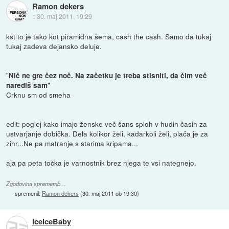
Ramon dekers
::
30. maj 2011, 19:29
kst to je tako kot piramidna šema, cash the cash. Samo da tukaj
tukaj zadeva dejansko deluje.
"
Nič ne gre čez noč. Na začetku je treba stisniti, da čim več
"
narediš sam
Crknu sm od smeha
edit: poglej kako imajo ženske več šans sploh v hudih časih za
ustvarjanje dobička. Dela kolikor želi, kadarkoli želi, plača je za
zihr...Ne pa matranje s starima kripama...
aja pa peta točka je varnostnik brez njega te vsi nategnejo.
Zgodovina sprememb…
spremenil:
Ramon dekers
(
30. maj 2011 ob 19:30
)
IceIceBaby