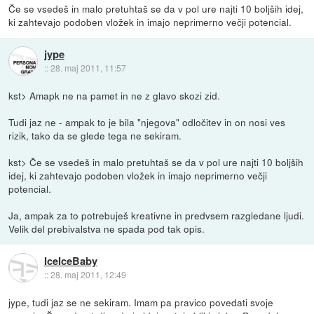
Če se vsedeš in malo pretuhtaš se da v pol ure najti 10 boljših idej,
ki zahtevajo podoben vložek in imajo neprimerno večji potencial.
jype
::
28. maj 2011, 11:57
kst> Amapk ne na pamet in ne z glavo skozi zid.
Tudi jaz ne - ampak to je bila "njegova" odločitev in on nosi ves
rizik, tako da se glede tega ne sekiram.
kst> Če se vsedeš in malo pretuhtaš se da v pol ure najti 10 boljših
idej, ki zahtevajo podoben vložek in imajo neprimerno večji
potencial.
Ja, ampak za to potrebuješ kreativne in predvsem razgledane ljudi.
Velik del prebivalstva ne spada pod tak opis.
IceIceBaby
::
28. maj 2011, 12:49
jype, tudi jaz se ne sekiram. Imam pa pravico povedati svoje