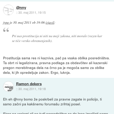
@nny
::
30. maj 2011, 19:15
jype
je
30. maj 2011 ob 19:06
izjavil
:
Pri nas prostitucija ni niti na meji zakona, niti morale (razen kar
se tiče versko obremenjenih).
Prostitucija sama res ni kazniva, pač pa vsaka oblika posredništva.
Ta obrt ni legalizirana, pravna podlaga za obdavčitev ali kazenski
pregon morebitnega dela na črno pa je mogoča samo za oblike
dela, ki jih opredeljuje zakon. Ergo, luknja.
Ramon dekers
::
30. maj 2011, 19:18
Eh eh @nny bomo že poskrbeli za pravne zagate in policijo, ti
samo začni pa kakšnemu forumašu zrihtaj posel.
Sicer pa verjemi ali ne tudi posredništvo se da lepo izpeljjati samo