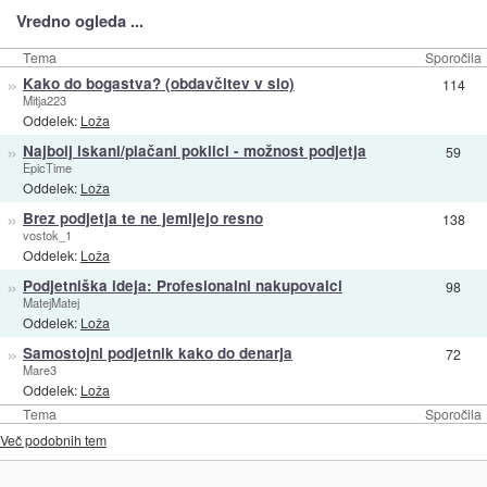
Vredno ogleda ...
Tema
Sporočila
»
Kako do bogastva? (obdavčitev v slo)
114
Mitja223
Oddelek:
Loža
»
Najbolj iskani/plačani poklici - možnost podjetja
59
EpicTime
Oddelek:
Loža
»
Brez podjetja te ne jemljejo resno
138
vostok_1
Oddelek:
Loža
»
Podjetniška ideja: Profesionalni nakupovalci
98
MatejMatej
Oddelek:
Loža
»
Samostojni podjetnik kako do denarja
72
Mare3
Oddelek:
Loža
Tema
Sporočila
Več podobnih tem