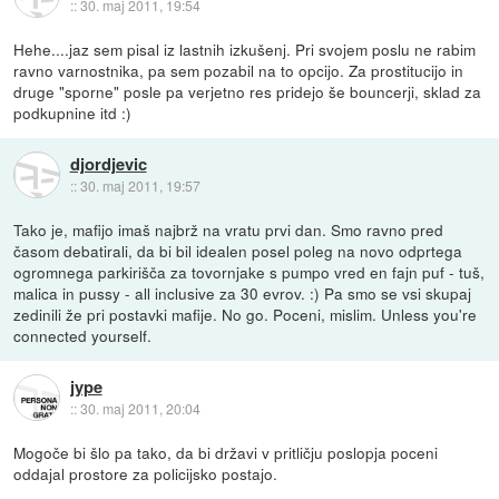
::
30. maj 2011, 19:54
Hehe....jaz sem pisal iz lastnih izkušenj. Pri svojem poslu ne rabim
ravno varnostnika, pa sem pozabil na to opcijo. Za prostitucijo in
druge "sporne" posle pa verjetno res pridejo še bouncerji, sklad za
podkupnine itd :)
djordjevic
::
30. maj 2011, 19:57
Tako je, mafijo imaš najbrž na vratu prvi dan. Smo ravno pred
časom debatirali, da bi bil idealen posel poleg na novo odprtega
ogromnega parkirišča za tovornjake s pumpo vred en fajn puf - tuš,
malica in pussy - all inclusive za 30 evrov. :) Pa smo se vsi skupaj
zedinili že pri postavki mafije. No go. Poceni, mislim. Unless you're
connected yourself.
jype
::
30. maj 2011, 20:04
Mogoče bi šlo pa tako, da bi državi v pritličju poslopja poceni
oddajal prostore za policijsko postajo.