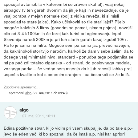
sposojal avtomobila v katerem bi se zraven skuhal), vsaj nekaj
airbagov (v teh garah dvomim da jih je kaj) in navsezadnje, da je
vsaj poraba v mejah normale (bolj z vidika reveža, ki si misli
sposojati te stare jajce). Kako učinkoviti so tile stari jajci? Pijejo
mogoče kakšnih 8 litrov (govorim na pamet, nimam pojma), novejši
clio od 3-4 l/100km in če torej kak turist pri ogledovanju lepot
Slovenije naredi 200km je pri teh starih garah takoj izgubil 10€+.
Pa to je samo na hitro. Mogoče sem pa samo jaz preveč navajen,
da kakršnokoli storitvijo naročim, karkoli že dam v sebe želim, da to
dosega vsaj minimalni nivo, standard - ponudba tega podjetnika se
mi pa pač zdi totalno ciganska - od strani, do poslovnega modela,
voznega parka... še vedno sem mnenja da kljub recesiji lahko prej
uspeš s kvaliteto kot s cenenim sranjem - pa česarkoli se že lotiš.
Zgodovina sprememb…
spremenil:
algo
(
27. maj 2011 ob 09:48
)
algo
::
27. maj 2011, 10:11
Edina pozitivna stvar, ki jo vidim pri vsem skupaj je, da bo tale s.p.-
jevc še eden več, ki bo spoznal, da če imaš s.p. nisi kar apriori