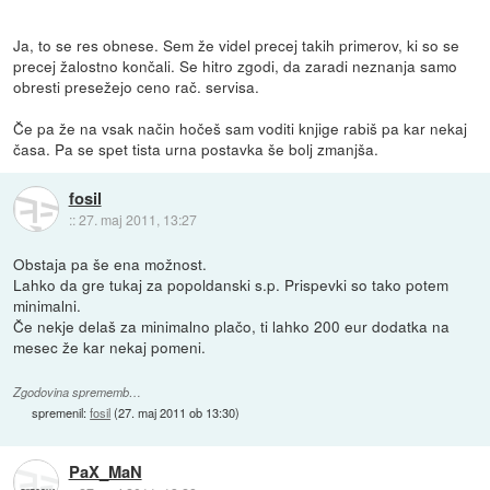
Ja, to se res obnese. Sem že videl precej takih primerov, ki so se
precej žalostno končali. Se hitro zgodi, da zaradi neznanja samo
obresti presežejo ceno rač. servisa.
Če pa že na vsak način hočeš sam voditi knjige rabiš pa kar nekaj
časa. Pa se spet tista urna postavka še bolj zmanjša.
fosil
::
27. maj 2011, 13:27
Obstaja pa še ena možnost.
Lahko da gre tukaj za popoldanski s.p. Prispevki so tako potem
minimalni.
Če nekje delaš za minimalno plačo, ti lahko 200 eur dodatka na
mesec že kar nekaj pomeni.
Zgodovina sprememb…
spremenil:
fosil
(
27. maj 2011 ob 13:30
)
PaX_MaN