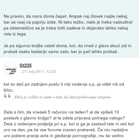
Ne pravim, da mora doma čepet. Ampak naj človek najde nekaj,
kar se vsaj na papirju izide. Ni tako težko, malo je treba naštudirat
pa sistematično se je treba lotiti zadeve in dejansko lahko nekaj
rata iz tega.
Je pa sigurno boljše ostati doma, kot, da rineš z glavo skozi zid in
probaš vsako bedarijo samo zato, ker jo pač lahko probaš.
St235
::
27. maj 2011, 13:33
kst so deč po zadnjem postu ti nisi vodenja s.p.-ja videl niti od
blizu.
Dela je veliko že samo s tem, da imaš poslovanje urejeno.
Dela s čim, da vneseš 5 računov na teden? al da vpišeš 10
postavk v glavno knjigo? al te zdela priprava potnega nalogo?
Dela z vodenjem podjetja pri s.p. kot si ga je zastavil tale ni več kot
uro na dan, pa če vse forume zraven prebereš. Če mu nadaljno
uro pobere pranje avta in gledanje pornografije, mu še vedno