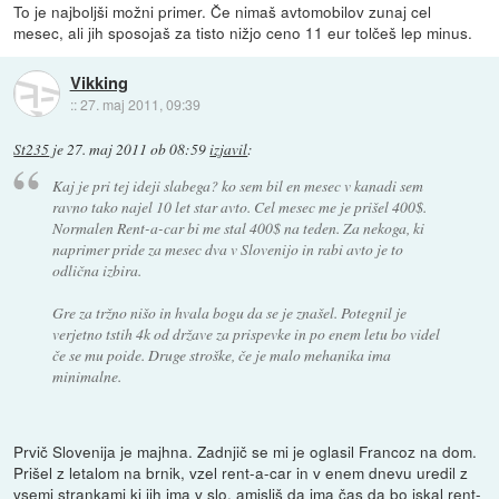
To je najboljši možni primer. Če nimaš avtomobilov zunaj cel
mesec, ali jih sposojaš za tisto nižjo ceno 11 eur tolčeš lep minus.
Vikking
::
27. maj 2011, 09:39
St235
je
27. maj 2011 ob 08:59
izjavil
:
Kaj je pri tej ideji slabega? ko sem bil en mesec v kanadi sem
ravno tako najel 10 let star avto. Cel mesec me je prišel 400$.
Normalen Rent-a-car bi me stal 400$ na teden. Za nekoga, ki
naprimer pride za mesec dva v Slovenijo in rabi avto je to
odlična izbira.
Gre za tržno nišo in hvala bogu da se je znašel. Potegnil je
verjetno tstih 4k od države za prispevke in po enem letu bo videl
če se mu poide. Druge stroške, če je malo mehanika ima
minimalne.
Prvič Slovenija je majhna. Zadnjič se mi je oglasil Francoz na dom.
Prišel z letalom na brnik, vzel rent-a-car in v enem dnevu uredil z
vsemi strankami ki jih ima v slo, amisliš da ima čas da bo iskal rent-