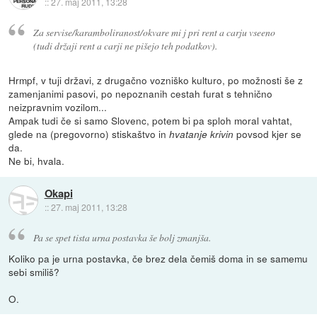
::
27. maj 2011, 13:28
Za servise/karamboliranost/okvare mi j pri rent a carju vseeno
(tudi držaji rent a carji ne pišejo teh podatkov).
Hrmpf, v tuji državi, z drugačno vozniško kulturo, po možnosti še z
zamenjanimi pasovi, po nepoznanih cestah furat s tehnično
neizpravnim vozilom...
Ampak tudi če si samo Slovenc, potem bi pa sploh moral vahtat,
glede na (pregovorno) stiskaštvo in
povsod kjer se
hvatanje krivin
da.
Ne bi, hvala.
Okapi
::
27. maj 2011, 13:28
Pa se spet tista urna postavka še bolj zmanjša.
Koliko pa je urna postavka, če brez dela čemiš doma in se samemu
sebi smiliš?
O.