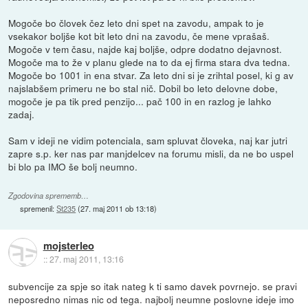
Mogoče bo človek čez leto dni spet na zavodu, ampak to je
vsekakor boljše kot bit leto dni na zavodu, če mene vprašaš.
Mogoče v tem času, najde kaj boljše, odpre dodatno dejavnost.
Mogoče ma to že v planu glede na to da ej firma stara dva tedna.
Mogoče bo 1001 in ena stvar. Za leto dni si je zrihtal posel, ki g av
najslabšem primeru ne bo stal nič. Dobil bo leto delovne dobe,
mogoče je pa tik pred penzijo... pač 100 in en razlog je lahko
zadaj.
Sam v ideji ne vidim potenciala, sam spluvat človeka, naj kar jutri
zapre s.p. ker nas par manjdelcev na forumu misli, da ne bo uspel
bi blo pa IMO še bolj neumno.
Zgodovina sprememb…
spremenil:
St235
(
27. maj 2011 ob 13:18
)
mojsterleo
::
27. maj 2011, 13:16
subvencije za spje so itak nateg k ti samo davek povrnejo. se pravi
neposredno nimas nic od tega. najbolj neumne poslovne ideje imo