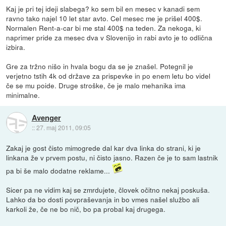
Kaj je pri tej ideji slabega? ko sem bil en mesec v kanadi sem
ravno tako najel 10 let star avto. Cel mesec me je prišel 400$.
Normalen Rent-a-car bi me stal 400$ na teden. Za nekoga, ki
naprimer pride za mesec dva v Slovenijo in rabi avto je to odlična
izbira.
Gre za tržno nišo in hvala bogu da se je znašel. Potegnil je
verjetno tstih 4k od države za prispevke in po enem letu bo videl
če se mu poide. Druge stroške, če je malo mehanika ima
minimalne.
Avenger
::
27. maj 2011, 09:05
Zakaj je gost čisto mimogrede dal kar dva linka do strani, ki je
linkana že v prvem postu, ni čisto jasno. Razen če je to sam lastnik
pa bi še malo dodatne reklame...
Sicer pa ne vidim kaj se zmrdujete, človek očitno nekaj poskuša.
Lahko da bo dosti povpraševanja in bo vmes našel službo ali
karkoli že, če ne bo nič, bo pa probal kaj drugega.