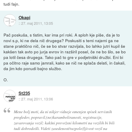
tudi fajn.
Okapi
::
27. maj 2011, 13:05
Pač poskuša, s tistim, kar ima pri roki. A sploh kje piše, da je to
novi s.p, ki ne dela nič drugega? Poskusiti s temi najemi ga ne
stane praktično nič, če se bo stvar razvijala, bo lahko jutri kupil še
kakšen tak avto po jurja evrov in razširil posel, če ne bo šlo, se bo
pa lotil česa drugega. Tako pač to gre v podjetniški družbi. Eni bi
pa očitno raje samo jamrali, kako se nič ne splača delati, in čakali,
da jim kdo ponudi bajno službo.
O.
St235
::
27. maj 2011, 13:06
Mene bolj moti, da ni nikjer vidneje omenjen spisek servisnih
pregledov, popravil,(ne)karamboliranosti, registracije,
zavarovanja vozil; kakšni prevoženi kilometri na vozilih bi bili
tudi dobrodošli. Videti zasedenost/razpoložljivost vozil na