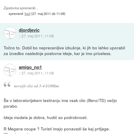
Zgodovina sprememb…
spremenil:
fosil
(
27. maj 2011 ob 11:09
)
djordjevic
::
27. maj 2011, 11:08
Točno to. Dobil bo neprecenljive izkušnje, ki jih bo lahko uporabil
za izvedbo naslednje poslovne ideje, kar je imo priceless.
amigo_no1
::
27. maj 2011, 11:08
novejši clio od 3-4 l/100km
Še v laboratorijskem testiranju ima vsak clio (Benc/TD) večjo
porabo.
Ideja modela je dobra, hudič so podrobnosti.
R Megane coupe ? Turisti imajo ponavadi še kaj prtljage.