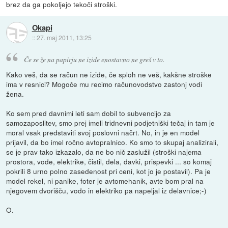
brez da ga pokoljejo tekoči stroški.
Okapi
::
27. maj 2011, 13:25
Če se že na papirju ne izide enostavno ne greš v to.
Kako veš, da se račun ne izide, če sploh ne veš, kakšne stroške
ima v resnici? Mogoče mu recimo računovodstvo zastonj vodi
žena.
Ko sem pred davnimi leti sam dobil to subvencijo za
samozaposlitev, smo prej imeli tridnevni podjetniški tečaj in tam je
moral vsak predstaviti svoj poslovni načrt. No, in je en model
prijavil, da bo imel ročno avtopralnico. Ko smo to skupaj analizirali,
se je prav tako izkazalo, da ne bo nič zaslužil (stroški najema
prostora, vode, elektrike, čistil, dela, davki, prispevki ... so komaj
pokrili 8 urno polno zasedenost pri ceni, kot jo je postavil). Pa je
model rekel, ni panike, foter je avtomehanik, avte bom pral na
njegovem dvorišču, vodo in elektriko pa napeljal iz delavnice;-)
O.