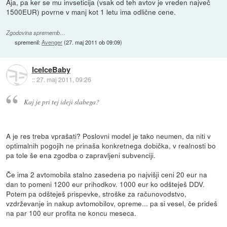
Aja, pa ker se mu invseticija (vsak od teh avtov je vreden največ
1500EUR) povrne v manj kot 1 letu ima odlične cene.
Zgodovina sprememb…
spremenil:
Avenger
(
27. maj 2011 ob 09:09
)
IceIceBaby
::
27. maj 2011, 09:26
Kaj je pri tej ideji slabega?
A je res treba vprašati? Poslovni model je tako neumen, da niti v
optimalnih pogojih ne prinaša konkretnega dobička, v realnosti bo
pa tole še ena zgodba o zapravljeni subvenciji.
Če ima 2 avtomobila stalno zasedena po najvišji ceni 20 eur na
dan to pomeni 1200 eur prihodkov. 1000 eur ko odšteješ DDV.
Potem pa odšteješ prispevke, stroške za računovodstvo,
vzdrževanje in nakup avtomobilov, opreme... pa si vesel, če prideš
na par 100 eur profita ne koncu meseca.