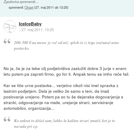
Zgodovina sprememb…
spremenil:
Okapi
(
27. maj 2011 ob 13:25
)
IceIceBaby
::
27. maj 2011, 13:25
200-300 € na mesec je več od nič, sploh če iz tega zračunaš urno
postavko.
No ja, če je za tebe cilj podjetništva zaslužiti dobre 3 jurje v enem
letu potem pa zapreti firmo, go for it. Ampak temu se imho reče fail.
Kar se tiče urne postavke... verjetno nikoli nisi imel opravka z
lastnim podjetjem. Dela je veliko že samo s tem, da imaš
poslovanje urejeno. Potem pa so tu še dejanska dogovarjanja s
stranki, odgovarjanje na maile, urejanje strani, servisiranje
avtomobilov, organizacija...
Ko enkrat to delaš sam, lahko še kakšne stvari zmutiš, kot je to
navada pri s.p.