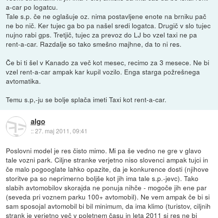
a-car po logatcu.
Tale s.p. če ne oglašuje oz. nima postavljene enote na brniku pač
ne bo nič. Ker tujec ga bo pa našel sredi logatca. Drugič v slo tujec
nujno rabi gps. Tretjič, tujec za prevoz do LJ bo vzel taxi ne pa
rent-a-car. Razdalje so tako smešno majhne, da to ni res.
Če bi ti šel v Kanado za več kot mesec, recimo za 3 mesece. Ne bi
vzel rent-a-car ampak kar kupil vozilo. Enga starga požrešnega
avtomatika.
Temu s.p,-ju se bolje splača imeti Taxi kot rent-a-car.
algo
::
27. maj 2011, 09:41
Poslovni model je res čisto mimo. Mi pa še vedno ne gre v glavo
tale vozni park. Ciljne stranke verjetno niso slovenci ampak tujci in
če malo pogooglate lahko opazite, da je konkurence dosti (njihove
storitve pa so neprimerno boljše kot jih ima tale s.p.-jevc). Tako
slabih avtomobilov skorajda ne ponuja nihče - mogoče jih ene par
(seveda pri voznem parku 100+ avtomobil). Ne vem ampak če bi si
sam sposojal avtomobil bi bil minimum, da ima klimo (turistov, ciljnih
strank je verjetno več v poletnem času in leta 2011 si res ne bi