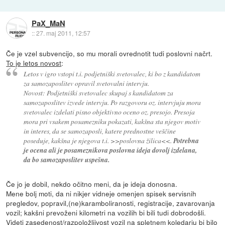
PaX_MaN
::
27. maj 2011, 12:57
Če je vzel subvencijo, so mu morali ovrednotit tudi poslovni načrt.
To je letos novost
:
Letos v igro vstopi t.i. podjetniški svetovalec, ki bo z kandidatom
za samozaposlitev opravil svetovalni intervju.
Novost: Podjetniški svetovalec skupaj s kandidatom za
samozaposlitev izvede intervju. Po razgovoru oz. intervjuju mora
svetovalec izdelati pisno objektivno oceno oz. presojo. Presoja
mora pri vsakem posamezniku pokazati, kakšna sta njegov motiv
in interes, da se samozaposli, katere prednostne veščine
poseduje, kakšna je njegova t.i. >>poslovna žilica<<.
Potrebna
je ocena ali je posameznikova poslovna ideja dovolj izdelana,
da bo samozaposlitev uspešna.
Če jo je dobil, nekdo očitno meni, da je ideja donosna.
Mene bolj moti, da ni nikjer vidneje omenjen spisek servisnih
pregledov, popravil,(ne)karamboliranosti, registracije, zavarovanja
vozil; kakšni prevoženi kilometri na vozilih bi bili tudi dobrodošli.
Videti zasedenost/razpoložljivost vozil na spletnem koledarju bi bilo