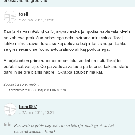
enostavno ne greš v to.
fosil
::
27. maj 2011, 13:18
Res je da zaslužek ni velik, ampak treba je upoštevat da tale biznis
ne zahteva praktično nobenega dela, oziroma minimalno. Torej
lahko mirno zraven furaš še kaj delovno bolj intenzivnega. Lahko
se greš recimo še ročno avtopralnico ali kaj podobnega.
V najslabšem primeru bo po enem letu končal na nuli. Torej bo
porabil subvencijo. Če pa zadeva zalaufa pa kupi še kakšno staro
garo in se gre biznis naprej. Skratka zgubit nima kaj.
Zgodovina sprememb…
spremenil:
fosil
(
27. maj 2011 ob 13:19
)
bond007
::
27. maj 2011, 13:21
Rač. sevis te pride vsaj 500 eur na leto (ja, rabiš ga, če nočeš
plačevat neumnih kazni)