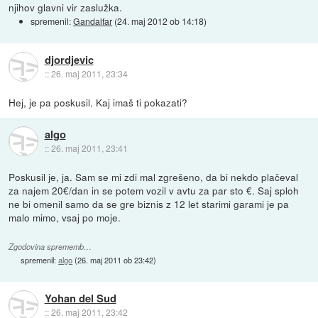
njihov glavni vir zaslužka.
spremenil:
Gandalfar
(
24. maj 2012 ob 14:18
)
djordjevic
::
26. maj 2011, 23:34
Hej, je pa poskusil. Kaj imaš ti pokazati?
algo
::
26. maj 2011, 23:41
Poskusil je, ja. Sam se mi zdi mal zgrešeno, da bi nekdo plačeval
za najem 20€/dan in se potem vozil v avtu za par sto €. Saj sploh
ne bi omenil samo da se gre biznis z 12 let starimi garami je pa
malo mimo, vsaj po moje.
Zgodovina sprememb…
spremenil:
algo
(
26. maj 2011 ob 23:42
)
Yohan del Sud
::
26. maj 2011, 23:42