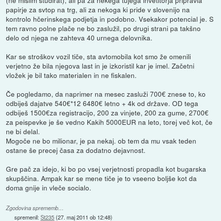
papirje za svtop na trg, ali za nekoga ki pride v slovenijo na
kontrolo hčerinskega podjetja in podobno. Vsekakor potencial je. S
tem ravno polne plače ne bo zaslužil, po drugi strani pa takšno
delo od njega ne zahteva 40 urnega delovnika.
Kar se stroškov vozil tiče, sta avtomobila kot smo že omenili
verjetno že bila njegova last in je izkoristil kar je imel. Začetni
vložek je bil tako materialen in ne fiskalen.
Če pogledamo, da naprimer na mesec zasluži 700€ znese to, ko
odbiješ dajatve 540€*12 6480€ letno + 4k od države. OD tega
odbiješ 1500€za registracijo, 200 za vinjete, 200 za gume, 2700€
za peispevke je še vedno Kakih 5000EUR na leto, torej več kot, če
ne bi delal.
Mogoče ne bo milionar, je pa nekaj. ob tem da mu vsak teden
ostane še precej časa za dodatno dejavnost.
Gre pač za idejo, ki bo po vsej verjetnosti propadla kot bugarska
skupščina. Ampak kar se mene tiče je to vseeno boljše kot da
doma gnije in vleče socialo.
Zgodovina sprememb…
spremenil:
St235
(
27. maj 2011 ob 12:48
)