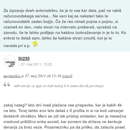
Za izposojo dveh avtomobilov, če je to vse kar dela, pač ne rabiš
računovodskega servisa... Ne vem kaj se nekateri tako te
računovodskih zadev bojijo. Če že res nimaš pojma o pojmu, si
vzameš en dan, malo stvari na internetu prebereš, vprašaš na
zavodu, če te lahko pošljejo na kakšno izobraževanje in je to to. Ko
enkrat to delaš sam, lahko še kakšne stvari zmutiš, kot je to
navada pri s.p.
St235
::
27. maj 2011, 13:23
mojsterleo
je
27. maj 2011 ob 13:16
izjavil
:
subvencije za spje so itak nateg k ti samo davek povrnejo.
zakaj nateg? leto dni imaš plačane vse prispevke, kar je kakih 4k
na leto. Torej lahko eno leto delaš z 0 profita in si ne boš ustvarjal
dodatnih stroškov. Meni se zdi tak pristop smiselen, ker je mesečna
vrednost približno enka sociali, kar pomeni da država ne šenkuje
denarja za brez veze. Posamezniku pa da priliko, da zalaufa posel,