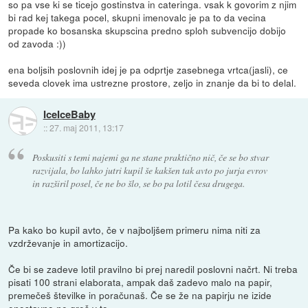
so pa vse ki se ticejo gostinstva in cateringa. vsak k govorim z njim
bi rad kej takega pocel, skupni imenovalc je pa to da vecina
propade ko bosanska skupscina predno sploh subvencijo dobijo
od zavoda :))
ena boljsih poslovnih idej je pa odprtje zasebnega vrtca(jasli), ce
seveda clovek ima ustrezne prostore, zeljo in znanje da bi to delal.
IceIceBaby
::
27. maj 2011, 13:17
Poskusiti s temi najemi ga ne stane praktično nič, če se bo stvar
razvijala, bo lahko jutri kupil še kakšen tak avto po jurja evrov
in razširil posel, če ne bo šlo, se bo pa lotil česa drugega.
Pa kako bo kupil avto, če v najboljšem primeru nima niti za
vzdrževanje in amortizacijo.
Če bi se zadeve lotil pravilno bi prej naredil poslovni načrt. Ni treba
pisati 100 strani elaborata, ampak daš zadevo malo na papir,
premečeš številke in poračunaš. Če se že na papirju ne izide