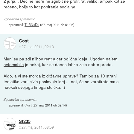
2 jurja... Dec ne more ne zgubit ne profitirat veliko, ampak kot že
rečeno, bolje to kot pobiranje socialne.
Zgodovina sprememb…
spremenil:
T0RN4D0
(
27. maj 2011 ob 01:05
)
Gost
::
27. maj 2011, 02:13
Meni se pa zdi njihov
rent a car
odlična ideja.
Ugoden najem
avtomobila
je nekaj, kar se danes lahko zelo dobro proda.
Algo, a vi ste morda iz državne uprave? Tam bo za 10 strani
tematike zanimivih poslovnih idej ... not, če se zarotirate malo
naokoli svojega finega stolčka. :)
Zgodovina sprememb…
spremenil:
Gost
(
27. maj 2011 ob 02:14
)
St235
::
27. maj 2011, 08:59