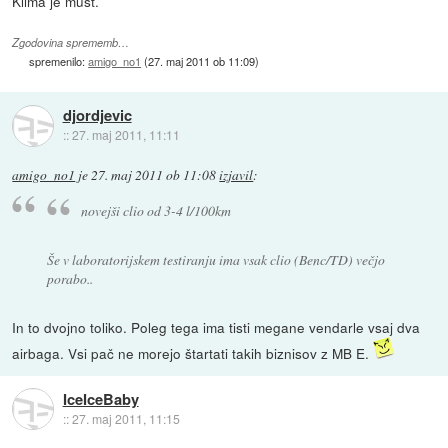
Klima je must.
Zgodovina sprememb…
spremenilo:
amigo_no1
(
27. maj 2011 ob 11:09
)
djordjevic
::
27. maj 2011, 11:11
amigo_no1
je
27. maj 2011 ob 11:08
izjavil
:
novejši clio od 3-4 l/100km
Še v laboratorijskem testiranju ima vsak clio (Benc/TD) večjo
porabo..
In to dvojno toliko. Poleg tega ima tisti megane vendarle vsaj dva
airbaga. Vsi pač ne morejo štartati takih biznisov z MB E.
IceIceBaby
::
27. maj 2011, 11:15