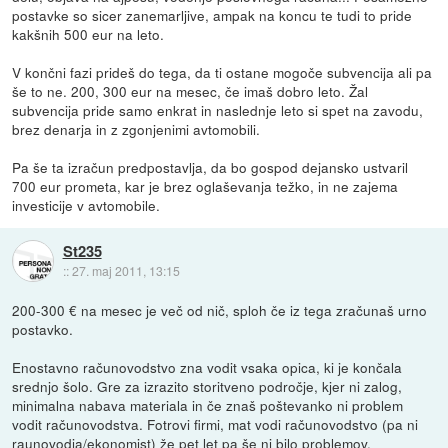
postavke so sicer zanemarljive, ampak na koncu te tudi to pride
kakšnih 500 eur na leto.
V končni fazi prideš do tega, da ti ostane mogoče subvencija ali pa
še to ne. 200, 300 eur na mesec, če imaš dobro leto. Žal
subvencija pride samo enkrat in naslednje leto si spet na zavodu,
brez denarja in z zgonjenimi avtomobili.
Pa še ta izračun predpostavlja, da bo gospod dejansko ustvaril
700 eur prometa, kar je brez oglaševanja težko, in ne zajema
investicije v avtomobile.
St235
::
27. maj 2011, 13:15
200-300 € na mesec je več od nič, sploh če iz tega zračunaš urno
postavko.
Enostavno računovodstvo zna vodit vsaka opica, ki je končala
srednjo šolo. Gre za izrazito storitveno področje, kjer ni zalog,
minimalna nabava materiala in če znaš poštevanko ni problem
vodit računovodstva. Fotrovi firmi, mat vodi računovodstvo (pa ni
raunovodja/ekonomist) že pet let pa še ni bilo problemov.