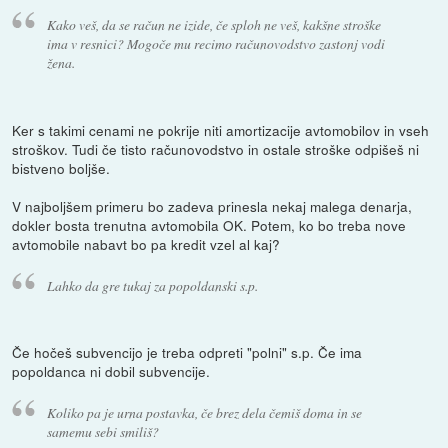
Kako veš, da se račun ne izide, če sploh ne veš, kakšne stroške
ima v resnici? Mogoče mu recimo računovodstvo zastonj vodi
žena.
Ker s takimi cenami ne pokrije niti amortizacije avtomobilov in vseh
stroškov. Tudi če tisto računovodstvo in ostale stroške odpišeš ni
bistveno boljše.
V najboljšem primeru bo zadeva prinesla nekaj malega denarja,
dokler bosta trenutna avtomobila OK. Potem, ko bo treba nove
avtomobile nabavt bo pa kredit vzel al kaj?
Lahko da gre tukaj za popoldanski s.p.
Če hočeš subvencijo je treba odpreti "polni" s.p. Če ima
popoldanca ni dobil subvencije.
Koliko pa je urna postavka, če brez dela čemiš doma in se
samemu sebi smiliš?