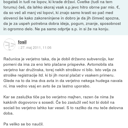
bogataš in tudi ne lopov, ki krade državi. Cvetke (tudi na tem
forumu) češ, da lahko skoraj vsak s.p.jevc hitro obrne par mio. €,
da so več ali manj vsi lopovi, ki znajo samo krasti so pač med
slovenci še kako zakoreninjene in dobro je da jih čimveč spozna,
da je za uspeh potrebna dobra ideja, pogum, znanje, sposobnost
in ogromno delo. Ne pa samo odprtje s.p. in si že na konju.
fosil
::
27. maj 2011, 11:06
Računica je verjetno taka, da je dobil državno subvencijo, kar
pomeni da ima za eno leto plačane prispevke. Avtomobila sta
verjetno kar družinska, torej nekih stroškov ni bilo. Isto velja za
stroške registracije itd. ki bi jih moral plačat v vsakem primeru.
Glede na to da ima dva avta in da verjetno nekega hudega navala
ni, ima vedno vsaj en avto še za lastno uporabo.
Kar se zaslužka tiče pa bo verjetno majhen, razen če nima že
kakšnih dogovorov s sosedi. Če bo zaslužil več kot bi dobil na
sociali bo verjetno lahko kar vesel. S to razliko da mu teče delovna
doba.
Pa veliko se bo naučil.