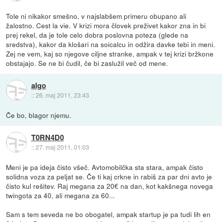
Tole ni nikakor smešno, v najslabšem primeru obupano ali
žalostno. Cest la vie. V krizi mora človek preživet kakor zna in bi
prej rekel, da je tole celo dobra poslovna poteza (glede na
sredstva), kakor da klošari na soicalcu in odžira davke tebi in meni.
Zej ne vem, kaj so njegove ciljne stranke, ampak v tej krizi bržkone
obstajajo. Se ne bi čudil, če bi zaslužil več od mene.
algo
::
26. maj 2011, 23:43
Če bo, blagor njemu.
T0RN4D0
::
27. maj 2011, 01:03
Meni je pa ideja čisto všeč. Avtomobilčka sta stara, ampak čisto
solidna voza za peljat se. Če ti kaj crkne in rabiš za par dni avto je
čisto kul rešitev. Raj megana za 20€ na dan, kot kakšnega novega
twingota za 40, ali megana za 60...
Sam s tem seveda ne bo obogatel, ampak startup je pa tudi lih en