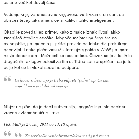
ostane več kot dovolj časa.
Vodenje knjig za enostavno knjgovosdtvo ti vzame en dan, da
obiščeš tečaj. pika amen, če si kolikor toliko inteligenten.
Okapi je povedal lep primer, kako z malce iznajdljivosi lahko
zmanjšaš številne stroške. Mogoče majster na črno šraufa
avtomobile, pa mu bo s.p. prišel prav,da bo lahko dle prek firme
nabavljal. Lahko plačo zasluž z farmnjem golda v WoW pa mora
nekje denar oprat. Možnosti so neskončne. Človek se je z takih in
drugačnih razlogov odločil za firmo. Trdno sem prepričan, da je to
bolje kot če bi vlekel socialno podporo.
Če hočeš subvencijo je treba odpreti "polni" s.p. Če ima
popoldanca ni dobil subvencije.
Nikjer ne piše, da je dobil subvencijo, mogoče ima tole popldan
zraven avtomehanične firme.
PaX_MaN
je
27. maj 2011 ob 13:28
izjavil
:
Za servise/karamboliranost/okvare mi j pri rent a