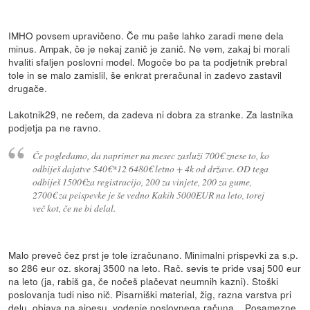
IMHO povsem upravičeno. Če mu paše lahko zaradi mene dela
minus. Ampak, če je nekaj zanič je zanič. Ne vem, zakaj bi morali
hvaliti sfaljen poslovni model. Mogoče bo pa ta podjetnik prebral
tole in se malo zamislil, še enkrat preračunal in zadevo zastavil
drugače.
Lakotnik29, ne rečem, da zadeva ni dobra za stranke. Za lastnika
podjetja pa ne ravno.
Če pogledamo, da naprimer na mesec zasluži 700€ znese to, ko
odbiješ dajatve 540€*12 6480€ letno + 4k od države. OD tega
odbiješ 1500€za registracijo, 200 za vinjete, 200 za gume,
2700€ za peispevke je še vedno Kakih 5000EUR na leto, torej
več kot, če ne bi delal.
Malo preveč čez prst je tole izračunano. Minimalni prispevki za s.p.
so 286 eur oz. skoraj 3500 na leto. Rač. sevis te pride vsaj 500 eur
na leto (ja, rabiš ga, če nočeš plačevat neumnih kazni). Stoški
poslovanja tudi niso nič. Pisarniški material, žig, razna varstva pri
delu, objava na ajpesu, vodenje poslovnega računa... Posamezne