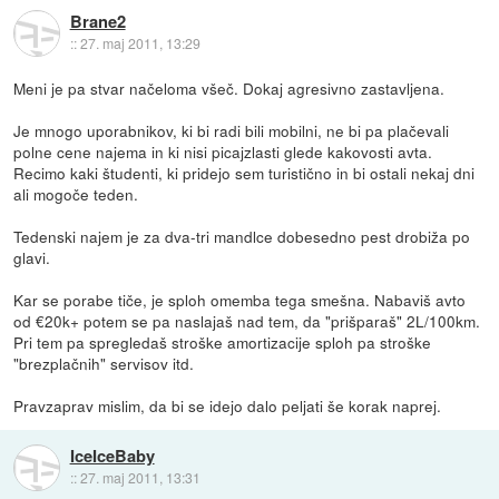
Brane2
::
27. maj 2011, 13:29
Meni je pa stvar načeloma všeč. Dokaj agresivno zastavljena.
Je mnogo uporabnikov, ki bi radi bili mobilni, ne bi pa plačevali
polne cene najema in ki nisi picajzlasti glede kakovosti avta.
Recimo kaki študenti, ki pridejo sem turistično in bi ostali nekaj dni
ali mogoče teden.
Tedenski najem je za dva-tri mandlce dobesedno pest drobiža po
glavi.
Kar se porabe tiče, je sploh omemba tega smešna. Nabaviš avto
od €20k+ potem se pa naslajaš nad tem, da "prišparaš" 2L/100km.
Pri tem pa spregledaš stroške amortizacije sploh pa stroške
"brezplačnih" servisov itd.
Pravzaprav mislim, da bi se idejo dalo peljati še korak naprej.
IceIceBaby
::
27. maj 2011, 13:31