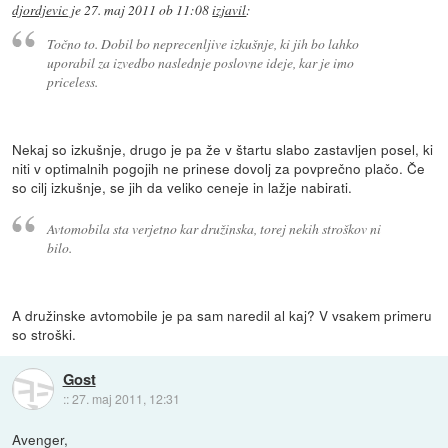
djordjevic
je
27. maj 2011 ob 11:08
izjavil
:
Točno to. Dobil bo neprecenljive izkušnje, ki jih bo lahko
uporabil za izvedbo naslednje poslovne ideje, kar je imo
priceless.
Nekaj so izkušnje, drugo je pa že v štartu slabo zastavljen posel, ki
niti v optimalnih pogojih ne prinese dovolj za povprečno plačo. Če
so cilj izkušnje, se jih da veliko ceneje in lažje nabirati.
Avtomobila sta verjetno kar družinska, torej nekih stroškov ni
bilo.
A družinske avtomobile je pa sam naredil al kaj? V vsakem primeru
so stroški.
Gost
::
27. maj 2011, 12:31
Avenger,