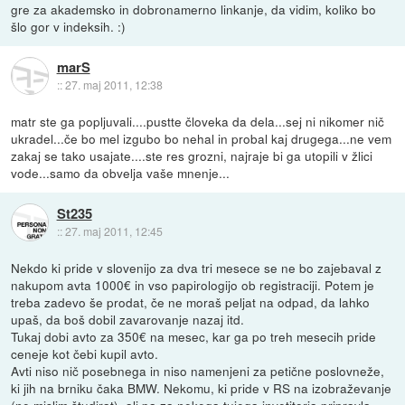
gre za akademsko in dobronamerno linkanje, da vidim, koliko bo
šlo gor v indeksih. :)
marS
::
27. maj 2011, 12:38
matr ste ga popljuvali....pustte človeka da dela...sej ni nikomer nič
ukradel...če bo mel izgubo bo nehal in probal kaj drugega...ne vem
zakaj se tako usajate....ste res grozni, najraje bi ga utopili v žlici
vode...samo da obvelja vaše mnenje...
St235
::
27. maj 2011, 12:45
Nekdo ki pride v slovenijo za dva tri mesece se ne bo zajebaval z
nakupom avta 1000€ in vso papirologijo ob registraciji. Potem je
treba zadevo še prodat, če ne moraš peljat na odpad, da lahko
upaš, da boš dobil zavarovanje nazaj itd.
Tukaj dobi avto za 350€ na mesec, kar ga po treh mesecih pride
ceneje kot čebi kupil avto.
Avti niso nič posebnega in niso namenjeni za petične poslovneže,
ki jih na brniku čaka BMW. Nekomu, ki pride v RS na izobraževanje
(ne mislim študirat), ali pa za nekega tujega invetitorja pripravla