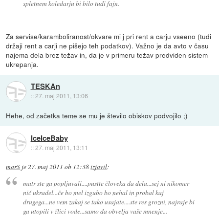
spletnem koledarju bi bilo tudi fajn.
Za servise/karamboliranost/okvare mi j pri rent a carju vseeno (tudi
držaji rent a carji ne pišejo teh podatkov). Važno je da avto v času
najema dela brez težav in, da je v primeru težav predviden sistem
ukrepanja.
TESKAn
::
27. maj 2011, 13:06
Hehe, od začetka teme se mu je število obiskov podvojilo ;)
IceIceBaby
::
27. maj 2011, 13:11
marS
je
27. maj 2011 ob 12:38
izjavil
:
matr ste ga popljuvali....pustte človeka da dela...sej ni nikomer
nič ukradel...če bo mel izgubo bo nehal in probal kaj
drugega...ne vem zakaj se tako usajate....ste res grozni, najraje bi
ga utopili v žlici vode...samo da obvelja vaše mnenje...