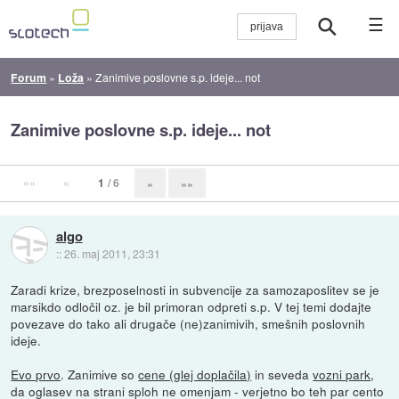
☰
Forum
»
Loža
»
Zanimive poslovne s.p. ideje... not
Zanimive poslovne s.p. ideje... not
««
«
1
/ 6
»
»»
algo
::
26. maj 2011, 23:31
Zaradi krize, brezposelnosti in subvencije za samozaposlitev se je
marsikdo odločil oz. je bil primoran odpreti s.p. V tej temi dodajte
povezave do tako ali drugače (ne)zanimivih, smešnih poslovnih
ideje.
Evo prvo
. Zanimive so
cene (glej doplačila)
in seveda
vozni park
,
da oglasev na strani sploh ne omenjam - verjetno bo teh par cento