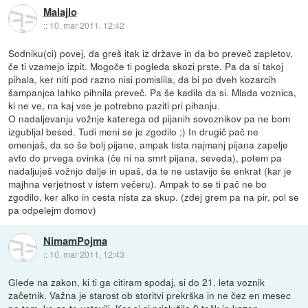
Malajlo
::
10. mar 2011, 12:42
Sodniku(ci) povej, da greš itak iz države in da bo preveč zapletov,
če ti vzamejo izpit. Mogoče ti pogleda skozi prste. Pa da si takoj
pihala, ker niti pod razno nisi pomislila, da bi po dveh kozarcih
šampanjca lahko pihnila preveč. Pa še kadila da si. Mlada voznica,
ki ne ve, na kaj vse je potrebno paziti pri pihanju.
O nadaljevanju vožnje katerega od pijanih sovoznikov pa ne bom
izgubljal besed. Tudi meni se je zgodilo ;) In drugič pač ne
omenjaš, da so še bolj pijane, ampak tista najmanj pijana zapelje
avto do prvega ovinka (če ni na smrt pijana, seveda), potem pa
nadaljuješ vožnjo dalje in upaš, da te ne ustavijo še enkrat (kar je
majhna verjetnost v istem večeru). Ampak to se ti pač ne bo
zgodilo, ker alko in cesta nista za skup. (zdej grem pa na pir, pol se
pa odpelejm domov)
NimamPojma
::
10. mar 2011, 12:43
Glede na zakon, ki ti ga citiram spodaj, si do 21. leta voznik
začetnik. Važna je starost ob storitvi prekrška in ne čez en mesec
po tem, ko so te ustavili. Ker si si prislužila 9 točk in kazen