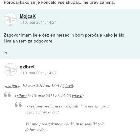
Poročaj kako se je končalo vse skupaj...me prav zanima.
MojcaK
::
10. mar 2011, 14:24
Zagovor imam šele čez en mesec in bom poročala kako je šlo!
Hvala vsem za odgovore.
lp
gzibret
::
10. mar 2011, 14:27
zavajon
je
10. mar 2011 ob 13:49
izjavil
:
gzibret
je
10. mar 2011 ob 13:20
izjavil
:
> verjame policaju po "defaultu" in nobena prica
tega ne more ovrect.
Vsi smo pred zakonom enaki, in to sodniki zelo
dobro vedo.