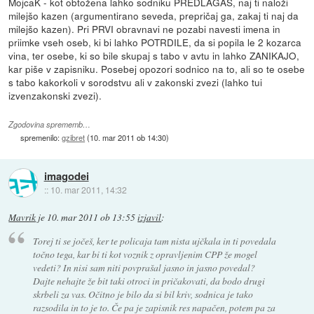
MojcaK - kot obtožena lahko sodniku PREDLAGAŠ, naj ti naloži
milejšo kazen (argumentirano seveda, prepričaj ga, zakaj ti naj da
milejšo kazen). Pri PRVI obravnavi ne pozabi navesti imena in
priimke vseh oseb, ki bi lahko POTRDILE, da si popila le 2 kozarca
vina, ter osebe, ki so bile skupaj s tabo v avtu in lahko ZANIKAJO,
kar piše v zapisniku. Posebej opozori sodnico na to, ali so te osebe
s tabo kakorkoli v sorodstvu ali v zakonski zvezi (lahko tui
izvenzakonski zvezi).
Zgodovina sprememb…
spremenilo:
gzibret
(
10. mar 2011 ob 14:30
)
imagodei
::
10. mar 2011, 14:32
Mavrik
je
10. mar 2011 ob 13:55
izjavil
:
Torej ti se jočeš, ker te policaja tam nista ujčkala in ti povedala
točno tega, kar bi ti kot voznik z opravljenim CPP že mogel
vedeti? In nisi sam niti povprašal jasno in jasno povedal?
Dajte nehajte že bit taki otroci in pričakovati, da bodo drugi
skrbeli za vas. Očitno je bilo da si bil kriv, sodnica je tako
razsodila in to je to. Če pa je zapisnik res napačen, potem pa za