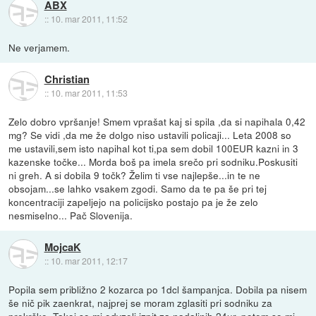
ABX
::
10. mar 2011, 11:52
Ne verjamem.
Christian
::
10. mar 2011, 11:53
Zelo dobro vpršanje! Smem vprašat kaj si spila ,da si napihala 0,42
mg? Se vidi ,da me že dolgo niso ustavili policaji... Leta 2008 so
me ustavili,sem isto napihal kot ti,pa sem dobil 100EUR kazni in 3
kazenske točke... Morda boš pa imela srečo pri sodniku.Poskusiti
ni greh. A si dobila 9 točk? Želim ti vse najlepše...in te ne
obsojam...se lahko vsakem zgodi. Samo da te pa še pri tej
koncentraciji zapeljejo na policijsko postajo pa je že zelo
nesmiselno... Pač Slovenija.
MojcaK
::
10. mar 2011, 12:17
Popila sem približno 2 kozarca po 1dcl šampanjca. Dobila pa nisem
še nič pik zaenkrat, najprej se moram zglasiti pri sodniku za
prekrške. Takoj so mi odvzeli izpit za nadaljnih 24ur, potem so mi