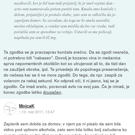
nazdravili, ker je bil tam tudi prijatelj, ki je imel rojstni dan -
avto sem nameravala potem pustiti tam. Kmalu smo končale z
delom, prijateljici je postalo slabo, zato sem se odločila da jo
zapeljem domov. Se zavedam, da tega ne bi smela narediti,
močno obžalujem, a vendar sem mislila da bo vse vredu; tudi
počutila sem se sposobno za vožnjo. Ustavili so me policaji,
napihala pa sem 0.42 mg.
Ta zgodba se je pravzaprav končala srečno. Da se zgodi nesreča,
ni potrebno biti "nabasan". Dovolj je kozarec vina in mešanica
sprva nepomembnih okoliščin kot so utrujenost ali to, da tisti dan
ne zaužiješ obroka, ipd. Te privedejo do popolnega presenečenja,
do nečesa kar se ti ne more zgoditi. Do tega, da npr. zaspiš za
volanom za nekaj sekund. Ko odpreš oči, ti ni jasno, kaj se je
zgodilo. Če imaš srečo, poravnaš avto na svoj pas. Če je nimaš, je
konec zgodbe lahko
drugačen
.
MojcaK
::
10. mar 2011, 13:47
Zapisnik sem dobila za domov, v njem pa ni pisalo da sem bila
vidno pod vplivom alkohola, zato sem bila toliko bolj začudena ko