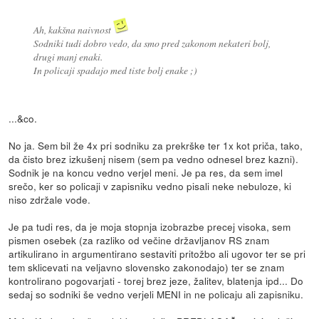
Ah, kakšna naivnost
Sodniki tudi dobro vedo, da smo pred zakonom nekateri bolj,
drugi manj enaki.
In policaji spadajo med tiste bolj enake ;)
...&co.
No ja. Sem bil že 4x pri sodniku za prekrške ter 1x kot priča, tako,
da čisto brez izkušenj nisem (sem pa vedno odnesel brez kazni).
Sodnik je na koncu vedno verjel meni. Je pa res, da sem imel
srečo, ker so policaji v zapisniku vedno pisali neke nebuloze, ki
niso zdržale vode.
Je pa tudi res, da je moja stopnja izobrazbe precej visoka, sem
pismen osebek (za razliko od večine državljanov RS znam
artikulirano in argumentirano sestaviti pritožbo ali ugovor ter se pri
tem sklicevati na veljavno slovensko zakonodajo) ter se znam
kontrolirano pogovarjati - torej brez jeze, žalitev, blatenja ipd... Do
sedaj so sodniki še vedno verjeli MENI in ne policaju ali zapisniku.