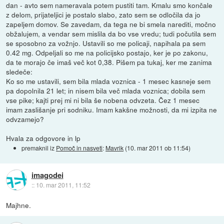
dan - avto sem nameravala potem pustiti tam. Kmalu smo končale
z delom, prijateljici je postalo slabo, zato sem se odločila da jo
zapeljem domov. Se zavedam, da tega ne bi smela narediti, močno
obžalujem, a vendar sem mislila da bo vse vredu; tudi počutila sem
se sposobno za vožnjo. Ustavili so me policaji, napihala pa sem
0.42 mg. Odpeljali so me na policijsko postajo, ker je po zakonu,
da te morajo če imaš več kot 0,38. Pišem pa tukaj, ker me zanima
sledeče:
Ko so me ustavili, sem bila mlada voznica - 1 mesec kasneje sem
pa dopolnila 21 let; in nisem bila več mlada voznica; dobila sem
vse pike; kajti prej mi ni bila še nobena odvzeta. Čez 1 mesec
imam zaslišanje pri sodniku. Imam kakšne možnosti, da mi izpita ne
odvzamejo?
Hvala za odgovore in lp
premaknil iz
Pomoč in nasveti
:
Mavrik
(
10. mar 2011 ob 11:54
)
imagodei
::
10. mar 2011, 11:52
Majhne.