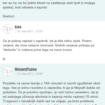
ker se mu ne bo ljubilo klicati na zaslišanje vseh ljudi iz tvojega
spiska), boš odnesla s kaznilo
Srečno!
kixs
::
10. mar 2011, 12:53
Ce je policaj napisal v zapisnik, da je bila vidno opita. Potem
verjemi, da nima nobene moznosti. Sodnik verjame policaju po
"defaultu" in nobena prica tega ne more ovrect.
lp
NimamPojma
::
10. mar 2011, 12:58
Pozabite na razne teorije o 15ih minutah in raznih zgodbicah okoli
tega. Vse je točno razvidno iz zapisnika, ki ga je MojcaK dobila od
policistov. Če je pravilno izpolnjen, je notri točno navedeno, da je
od zadnjega uživanja alkohola in kajenja minilo najmanj 15 minut.
Ti izgovori v današnjih časih več ne užgejo, pa brez problema