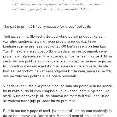
rekla, da so punce še bolj pijane od mene in da to ni smiselno, so
rekli, da naj pač pelje tista ki je najmanj spila. Halo??
Tko pač je pri naših "sorry excuse for a cop" policajih.
Tudi jaz sem na Slo-techu že podrobno opisal prigodo, ko sem
vzvratno speljeval iz parkirnega prostora na dovoz, ki po
konfiguraciji ne prenese več kot 20-30 km/h in sem pri tem kao
"izsilil" neko starejšo gospo (ki ni gledala na cesto, ampak se je
pripenjala). Zaletela se mi je v zadek, pri čemer sem jaz že
na
stal
cesti. Ko sva poklicala policijo, sta bila policajzlna na moč prijazna.
Njuno edino vprašanje je bilo: "Se pravi se vi ne strinjate, da ste
krivi za nezgodo?" na kar sem odgovoril: "Ne vem, meni se ne zdi,
sva pa zato vas poklicala, da boste povedali."
V nadaljevanju sta bila precej tiho, spisala sta poročilo in na koncu,
ko ni kazalo, da bi komu napisala kako kazen, sem ju vprašal, kaj
sledi. Njun odgovor je bil, da onadva ne moreta izreči kazni in da
se zadeva nadaljuje pri sodniku za prekrške.
Pustila sta me v popolni temi, jaz sem mislil, da bo tam soočenje in
da se bo ugotavljalo, kdo je kriv. V resnici sem bil pa k sodnici