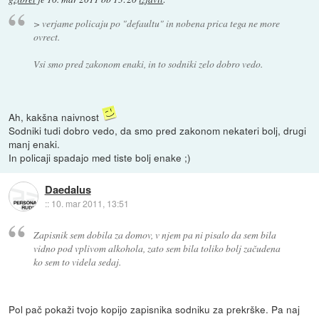
> verjame policaju po "defaultu" in nobena prica tega ne more
ovrect.
Vsi smo pred zakonom enaki, in to sodniki zelo dobro vedo.
Ah, kakšna naivnost
Sodniki tudi dobro vedo, da smo pred zakonom nekateri bolj, drugi
manj enaki.
In policaji spadajo med tiste bolj enake ;)
Daedalus
::
10. mar 2011, 13:51
Zapisnik sem dobila za domov, v njem pa ni pisalo da sem bila
vidno pod vplivom alkohola, zato sem bila toliko bolj začudena
ko sem to videla sedaj.
Pol pač pokaži tvojo kopijo zapisnika sodniku za prekrške. Pa naj