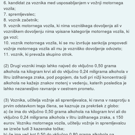
6. kandidat za voznika med usposabljanjem v vožnji motornega
vozila;
7. spremljevalec;
8. voznik začetnik;
9. voznik motornega vozila, ki nima vozniškega dovoljenja ali v
vozniškem dovoljenju nima vpisane kategorije motornega vozila, ki
ga vozi;
10. voznik motornega vozila, ki se mu izvršuje sankcija prepovedi
vožnje motornega vozila ali mu je vozniško dovoljenje odvzeto;
11. voznik, ki prevaža skupino otrok.
(2) Drugi vozniki imajo lahko največ do vključno 0,50 grama
alkohola na kilogram krvi ali do vključno 0,24 miligrama alkohola v
litru izdihanega zraka, pod pogojem, da tudi pri nižji koncentraciji
alkohola ne kažejo znakov motenj v vedenju, katerih posledica je
lahko nezanesljivo ravnanje v cestnem prometu.
(3) Voznika, učitelja vožnje ali spremljevalca, ki ravna v nasprotju s
prvim odstavkom tega člena, se kaznuje za prekršek z globo:
a) če ima do vključno 0,50 grama alkohola na kilogram krvi ali do
vključno 0,24 miligrama alkohola v litru izdihanega zraka, s 150
eurov. Vozniku motornega vozila, učitelju vožnje in spremljevalcu
se izreče tudi 3 kazenske točke;
b) če ima več kot 0,50 do vključno 0,80 grama alkohola na