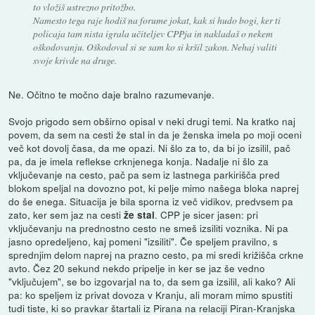
to vložiš ustrezno pritožbo.
Namesto tega raje hodiš na forume jokat, kak si hudo bogi, ker ti
policaja tam nista igrala učiteljev CPPja in nakladaš o nekem
oškodovanju. Oškodoval si se sam ko si kršil zakon. Nehaj valiti
svoje krivde na druge.
Ne. Očitno te močno daje bralno razumevanje.
Svojo prigodo sem obširno opisal v neki drugi temi. Na kratko naj
povem, da sem na cesti že stal in da je ženska imela po moji oceni
več kot dovolj časa, da me opazi. Ni šlo za to, da bi jo izsilil, pač
pa, da je imela reflekse crknjenega konja. Nadalje ni šlo za
vključevanje na cesto, pač pa sem iz lastnega parkirišča pred
blokom speljal na dovozno pot, ki pelje mimo našega bloka naprej
do še enega. Situacija je bila sporna iz več vidikov, predvsem pa
zato, ker sem jaz na cesti
. CPP je sicer jasen: pri
že stal
vključevanju na prednostno cesto ne smeš izsiliti voznika. Ni pa
jasno opredeljeno, kaj pomeni "izsiliti". Če speljem pravilno, s
sprednjim delom naprej na prazno cesto, pa mi sredi križišča crkne
avto. Čez 20 sekund nekdo pripelje in ker se jaz še vedno
"vključujem", se bo izgovarjal na to, da sem ga izsilil, ali kako? Ali
pa: ko speljem iz privat dovoza v Kranju, ali moram mimo spustiti
tudi tiste, ki so pravkar štartali iz Pirana na relaciji Piran-Kranjska