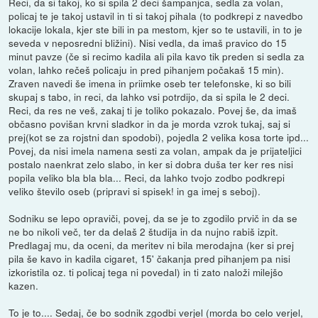
Reci, da si takoj, ko si spila 2 deci šampanjca, sedla za volan,
policaj te je takoj ustavil in ti si takoj pihala (to podkrepi z navedbo
lokacije lokala, kjer ste bili in pa mestom, kjer so te ustavili, in to je
seveda v neposredni bližini). Nisi vedla, da imaš pravico do 15
minut pavze (če si recimo kadila ali pila kavo tik preden si sedla za
volan, lahko rečeš policaju in pred pihanjem počakaš 15 min).
Zraven navedi še imena in priimke oseb ter telefonske, ki so bili
skupaj s tabo, in reci, da lahko vsi potrdijo, da si spila le 2 deci.
Reci, da res ne veš, zakaj ti je toliko pokazalo. Povej še, da imaš
občasno povišan krvni sladkor in da je morda vzrok tukaj, saj si
prej(kot se za rojstni dan spodobi), pojedla 2 velika kosa torte ipd...
Povej, da nisi imela namena sesti za volan, ampak da je prijateljici
postalo naenkrat zelo slabo, in ker si dobra duša ter ker res nisi
popila veliko bla bla bla... Reci, da lahko tvojo zodbo podkrepi
veliko število oseb (pripravi si spisek! in ga imej s seboj).
Sodniku se lepo opraviči, povej, da se je to zgodilo prvič in da se
ne bo nikoli več, ter da delaš 2 študija in da nujno rabiš izpit.
Predlagaj mu, da oceni, da meritev ni bila merodajna (ker si prej
pila še kavo in kadila cigaret, 15' čakanja pred pihanjem pa nisi
izkoristila oz. ti policaj tega ni povedal) in ti zato naloži milejšo
kazen.
To je to.... Sedaj, če bo sodnik zgodbi verjel (morda bo celo verjel,