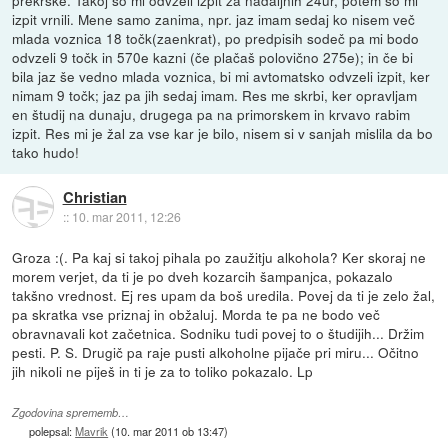
izpit vrnili. Mene samo zanima, npr. jaz imam sedaj ko nisem več
mlada voznica 18 točk(zaenkrat), po predpisih sodeč pa mi bodo
odvzeli 9 točk in 570e kazni (če plačaš polovično 275e); in če bi
bila jaz še vedno mlada voznica, bi mi avtomatsko odvzeli izpit, ker
nimam 9 točk; jaz pa jih sedaj imam. Res me skrbi, ker opravljam
en študij na dunaju, drugega pa na primorskem in krvavo rabim
izpit. Res mi je žal za vse kar je bilo, nisem si v sanjah mislila da bo
tako hudo!
Christian
::
10. mar 2011, 12:26
Groza :(. Pa kaj si takoj pihala po zaužitju alkohola? Ker skoraj ne
morem verjet, da ti je po dveh kozarcih šampanjca, pokazalo
takšno vrednost. Ej res upam da boš uredila. Povej da ti je zelo žal,
pa skratka vse priznaj in obžaluj. Morda te pa ne bodo več
obravnavali kot začetnica. Sodniku tudi povej to o študijih... Držim
pesti. P. S. Drugič pa raje pusti alkoholne pijače pri miru... Očitno
jih nikoli ne piješ in ti je za to toliko pokazalo. Lp
Zgodovina sprememb…
polepsal:
Mavrik
(
10. mar 2011 ob 13:47
)