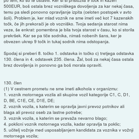
500EUR, boš ostala brez vozniškega dovoljenja za kar nekaj časa,
temu pa sledi ponovno opravljanje izpita (celoten postopek v avto
šoli). Problem je, ker mlad voznik ne sme imeti več kot 7 kazenskih
točk, če jih prekorači je ob vozniško. Tvoja sedanja starost nima
veze, še enkrat: pomembna je bila tvoja starost v času, ko si storila
prekršek. Kar se pa tiče sodnika, nimaš nobenih šans, ker je
obvezen ukrep 9 točk in tukaj sodnik nima odstopanja.
Spodaj si preberi 8. točko 1. odstavka in točko c) tretjega odstavka
130. člena in 4. odstavek 235. člena. Žal, boš za nekaj časa ostala
brez dovoljenja in ponovno ga boš morala opraviti.
130. člen
(1) V cestnem prometu ne sme imeti alkohola v organizmu:
1. voznik motornega vozila ali skupine vozil kategorije C1, C, D1,
D, BE, C1E, CE, D1E, DE;
2. voznik vozila, s katerim se opravlja javni prevoz potnikov ali
blaga ali prevoz oseb za lastne potrebe;
3. voznik vozila, s katerim se prevaža nevarno blago;
4. poklicni voznik motornega vozila, kadar opravlja ta poklic;
5. učitelj vožnje med usposabljanjem kandidata za voznika v vožnji
motornega vozila;