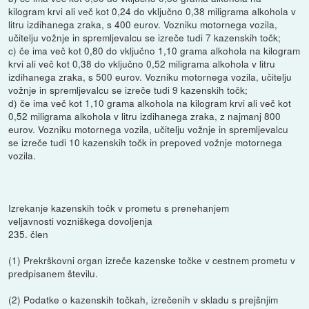
kilogram krvi ali več kot 0,24 do vključno 0,38 miligrama alkohola v
litru izdihanega zraka, s 400 eurov. Vozniku motornega vozila,
učitelju vožnje in spremljevalcu se izreče tudi 7 kazenskih točk;
c) če ima več kot 0,80 do vključno 1,10 grama alkohola na kilogram
krvi ali več kot 0,38 do vključno 0,52 miligrama alkohola v litru
izdihanega zraka, s 500 eurov. Vozniku motornega vozila, učitelju
vožnje in spremljevalcu se izreče tudi 9 kazenskih točk;
d) če ima več kot 1,10 grama alkohola na kilogram krvi ali več kot
0,52 miligrama alkohola v litru izdihanega zraka, z najmanj 800
eurov. Vozniku motornega vozila, učitelju vožnje in spremljevalcu
se izreče tudi 10 kazenskih točk in prepoved vožnje motornega
vozila.
Izrekanje kazenskih točk v prometu s prenehanjem
veljavnosti vozniškega dovoljenja
235. člen
(1) Prekrškovni organ izreče kazenske točke v cestnem prometu v
predpisanem številu.
(2) Podatke o kazenskih točkah, izrečenih v skladu s prejšnjim