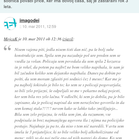
sodnica povabi priče, ker ima dovolj časa, saj je zastaralni rok 3
leta.
imagodei
::
10. mar 2011, 12:59
MojcaK
je
10. mar 2011 ob 12:36
izjavil
:
Nisem vajena piti, jedla nisem tisti dan nič, pa še bolj suhe
konstrukcije sem. Spila sem pa nazadnje pol ure preden sem se
vsedla za volan. Policaju sem povedala da sem spila 2 kozarca
in je rekel, da potem pa najbrž ne bom veliko napihala, še sam je
bil začuden koliko sem dejansko napihala. Danes pa dobim po
pošti, da sem moram zglasiti pri sodnici čez 1 mesec! Kar me je
pa najbolj šokiralo je bilo to; ko sem se s policaji pogovarjala,
so bili zelo prijazni, še odpeljali so me v pekarno nekaj pojesti,
ker sem bila res zelo lačna. V odločbi, ki sem jo dobila, pa je bilo
zapisano, da je policaj napisal da sem nerazločno govorila in da
sem komaj stala?!?!? nevem kako se lahko tako zmišljujejo...
Bila sem zelo prijazna, še rekla sem jim, da razumem, vse
podpisala in brez najmanjšega ugovora šla z njima na policijsko
postajo. Najuhuje ja pa to, da niso s tem nič naredili. V avtu sem
imela še 3 prijateljice, ki so bile veliko bolj alkoholizirane od
mene; rekli so da naj pelje ena od njih naprej do doma. Ko sem