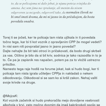
to, da se policajema ni dalo jebat, je njuna poteza svinjska do
amena. Jaz sem jima na vprašanje, ali menim da nisem
odgovoren za nezgodo, odgovoril tako, da
normalen človek ne
bi smel imeti dvoma, da mi ni jasno in da pričakujem, da bosta
povedala onadva
.
Torej ti se jočeš, ker te policaja tam nista ujčkala in ti povedala
točno tega, kar bi ti kot voznik z opravljenim CPP že mogel vedeti?
In nisi sam niti povprašal jasno in jasno povedal?
Dajte nehajte že bit taki otroci in pričakovati, da bodo drugi skrbeli
za vas. Očitno je bilo da si bil kriv, sodnica je tako razsodila in to je
to. Če pa je zapisnik res napačen, potem pa za to vložiš ustrezno
pritožbo.
Namesto tega raje hodiš na forume jokat, kak si hudo bogi, ker ti
policaja tam nista igrala učiteljev CPPja in nakladaš o nekem
oškodovanju. Oškodoval si se sam ko si kršil zakon. Nehaj valiti
svoje krivde na druge.
@MojcaK:
Kot voznik začetnik si hudo prekoračila mejo dovoljene vsebnosti
alkohola v krvi, zato močno dvomim da imaš kakršnokoli opcijo se