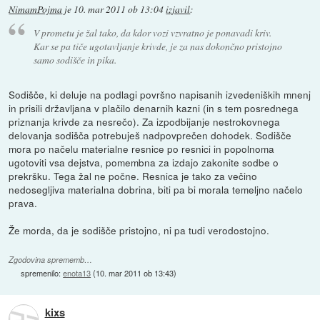
NimamPojma
je
10. mar 2011 ob 13:04
izjavil
:
V prometu je žal tako, da kdor vozi vzvratno je ponavadi kriv.
Kar se pa tiče ugotavljanje krivde, je za nas dokončno pristojno
samo sodišče in pika.
Sodišče, ki deluje na podlagi površno napisanih izvedeniških mnenj
in prisili državljana v plačilo denarnih kazni (in s tem posrednega
priznanja krivde za nesrečo). Za izpodbijanje nestrokovnega
delovanja sodišča potrebuješ nadpovprečen dohodek. Sodišče
mora po načelu materialne resnice po resnici in popolnoma
ugotoviti vsa dejstva, pomembna za izdajo zakonite sodbe o
prekršku. Tega žal ne počne. Resnica je tako za večino
nedosegljiva materialna dobrina, biti pa bi morala temeljno načelo
prava.
Že morda, da je sodišče pristojno, ni pa tudi verodostojno.
Zgodovina sprememb…
spremenilo:
enota13
(
10. mar 2011 ob 13:43
)
kixs