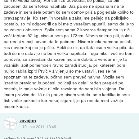
sem to videla sedaj. Kot sem že povedala, še policaji so bili
začudeni da sem toliko napihala. Jaz pa se ne spoznam na te
zadeve in sem šele potem ko sem domov prišla pogledala koliko to
pravzaprav je. Ko sem jih vprašala zakaj me peljejo na policijsko
postajo, so mi odgovorili da bi me z veseljem spustili, samo da je to
po zakonu obvezno. Spila sem samo 2 kozarca šampanjca in nič
več! tehtam 52 kg, visoka sem pa 173cm. Nisem vajena piti, sploh
pa res ni v moji navadi da to počnem. Nisem imela namena peljati,
res nevem kaj me je pičilo. Rekli so mi, da itak nisem veliko pila, da
tudi če me ustavijo ne bom veliko napihala. Tega nikoli več ne bom
ponovila, se zavedam da kazen moram dobiti; a vendar mi je ta
vozniški izpit pomemben ravno zaradi študija, pri katerem bom
nujno rabila izpit! Prvič v življenju so me ustavili, res se ne
spoznam na te zadeve, očitno sem preveč naivna. Vozila sem
izredno previdno in počasi, policaji so delali reden pregled po
cestah, iz moje vožnje ni bilo razvidno da sem bila vinjena. Da
imam pravico do 15 min pauze nisem vedela; sem kadilka in sem
tisti večer pokadila kar nekaj cigaret; je pa res da med vožnjo
nisem kadila.
zavajon
::
10. mar 2011, 13:49
gzibret
je
10. mar 2011 ob 13:20
izjavil
: