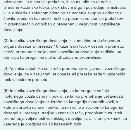
odstavkom, in o storilcu prekrška, ki so mu bile na ta način
izrečene kazenske točke, prekrškovni organ posreduje ministrstvu,
ki je v skladu z zakonom pristojno za vodenje skupne evidence o
številu izrečenih kazenskih točk za posamezne storilce prekrškov
in pravnomočnih odločbah o prenehanju veljavnosti vozniškega
dovoljenja.
(3) Imetniku vozniškega dovoljenja, ki z odločbo prekrškovnega
organa doseže ali preseže 18 kazenskih točk v cestnem prometu,
izreče prenehanje veljavnosti vozniškega dovoljenja sodišče, na
območju katerega ima stalno ali začasno prebivališče.
(4) Vozniku začetniku se izreče prenehanje veljavnosti vozniškega
dovoljenja, če v času treh let doseže ali preseže sedem kazenskih
točk v cestnem prometu.
(5) Imetniku vozniškega dovoljenja, za katerega je vožnja
motornega vozila osnovni poklic, se lahko prenehanje veljavnosti
vozniškega dovoljenja ne izreče za kategorijo motornih vozil, s
katero opravlja osnovni poklic, razen če je z vozilom te kategorije
dosegel ali presegel tretjino kazenskih točk, predpisanih za izrek
prenehanja veljavnosti vozniškega dovoljenja, ali storil prekršek, za
katerega je predpisanih 18 kazenskih točk.