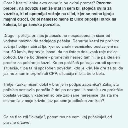
Gora? Ker mi lahko avto crkne in bo oviral promet?
Pozorno
preberi: na dovozu sem že stal in sem bil stoječa ovira za
voznika, ki ni spremljal vožnje na ulici, kjer se redno igrajo
majhni otroci. Če bi namesto mene iz ulice pripeljal otrok na
kolesu, bi ga ženska povozila.
Drugo - policija pri nas je absolutno nesposobna in sicer od
vodstva navzdol do zadnjega pešaka. Denarne kazni za prehitro
vožnjo hodijo nabirat tja, kjer so znaki nesmiselno postavljeni na
npr. 60 km/h, čeprav je jasno, da na tistem delu vsak raje malce
pohodi. Da ne bo dileme - prometnih nesreč tam ni, je pa idealen
prostor za pobiranje kazni. Ko pa pokličeš policaja zaradi sporne
situacije, ti pa ta ni sposoben povedat, kdo je kriv. Ne gre za to, da
jaz ne znam interpretirati CPP; situacija ni bila črno-bela.
Tretje - zakaj nisem dobil v branje in podpis zapisnika? Zakaj sta
policista sestavila poročilo 2 dni po nezgodi in sodniku za prekrške
poslala verzijo, v katerem so bile zapisane neresnice (da sta me
seznanila z mojo krivdo, jaz pa sem jo odločno zanikal)?
Če se ti to zdi "jokanje", potem res ne vem, kaj pričakuješ od
pravne države.