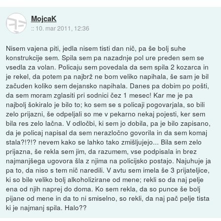
MojcaK
::
10. mar 2011, 12:36
Nisem vajena piti, jedla nisem tisti dan nič, pa še bolj suhe
konstrukcije sem. Spila sem pa nazadnje pol ure preden sem se
vsedla za volan. Policaju sem povedala da sem spila 2 kozarca in
je rekel, da potem pa najbrž ne bom veliko napihala, še sam je bil
začuden koliko sem dejansko napihala. Danes pa dobim po pošti,
da sem moram zglasiti pri sodnici čez 1 mesec! Kar me je pa
najbolj šokiralo je bilo to; ko sem se s policaji pogovarjala, so bili
zelo prijazni, še odpeljali so me v pekarno nekaj pojesti, ker sem
bila res zelo lačna. V odločbi, ki sem jo dobila, pa je bilo zapisano,
da je policaj napisal da sem nerazločno govorila in da sem komaj
stala?!?!? nevem kako se lahko tako zmišljujejo... Bila sem zelo
prijazna, še rekla sem jim, da razumem, vse podpisala in brez
najmanjšega ugovora šla z njima na policijsko postajo. Najuhuje ja
pa to, da niso s tem nič naredili. V avtu sem imela še 3 prijateljice,
ki so bile veliko bolj alkoholizirane od mene; rekli so da naj pelje
ena od njih naprej do doma. Ko sem rekla, da so punce še bolj
pijane od mene in da to ni smiselno, so rekli, da naj pač pelje tista
ki je najmanj spila. Halo??