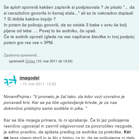
Se sploh spomniš kakšen zapisnik si podpisovala ? Je pisalo "... da
si nerazločno govorila in komaj stala..." ali so to naknadno dopisali
? Si dobila kakšno kopijo ?
In potem še policaju govoriš, da so ostale 3 babe v avtu še bolj
pijane od tebe .... Povej to še sodniku, če upaš.
Če te sodnik oprosti (glede na vse napihane številke in tvoj podpis)
potem gre res vse v 3PM.
Zgodovina sprememb…
spremenil:
Duhec
(
10. mar 2011 ob 13:24
)
imagodei
::
10. mar 2011, 13:33
NimamPojma>
"V prometu je žal tako, da kdor vozi vzvratno je
ponavadi kriv. Kar se pa tiče ugotavljanje krivde, je za nas
dokončno pristojno samo sodišče in pika. "
Kar se tiče mojega primera, to ni vprašanje. Če bi jaz policajema
resnično ugovarjal in zavrnil odgovornost za povzročitev nezgode,
je edino pravilno, da spišeta predlog za sodnika za prekrške.
Ker
tega nisem storil in je šlo v bistvu za to, da se policajema ni dalo
pa