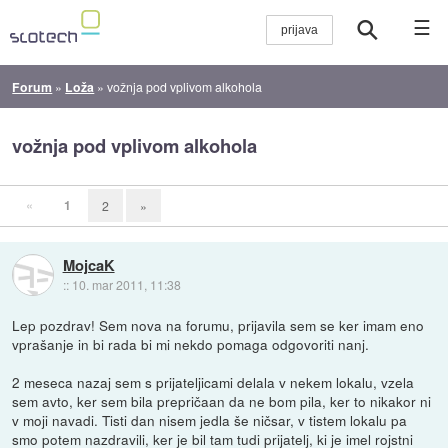
☰
Forum
»
Loža
»
vožnja pod vplivom alkohola
vožnja pod vplivom alkohola
«
1
2
»
MojcaK
::
10. mar 2011, 11:38
Lep pozdrav! Sem nova na forumu, prijavila sem se ker imam eno
vprašanje in bi rada bi mi nekdo pomaga odgovoriti nanj.
2 meseca nazaj sem s prijateljicami delala v nekem lokalu, vzela
sem avto, ker sem bila prepričaan da ne bom pila, ker to nikakor ni
v moji navadi. Tisti dan nisem jedla še ničsar, v tistem lokalu pa
smo potem nazdravili, ker je bil tam tudi prijatelj, ki je imel rojstni