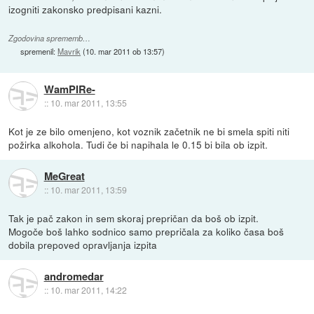
izogniti zakonsko predpisani kazni.
Zgodovina sprememb…
spremenil:
Mavrik
(
10. mar 2011 ob 13:57
)
WamPIRe-
::
10. mar 2011, 13:55
Kot je ze bilo omenjeno, kot voznik začetnik ne bi smela spiti niti
požirka alkohola. Tudi če bi napihala le 0.15 bi bila ob izpit.
MeGreat
::
10. mar 2011, 13:59
Tak je pač zakon in sem skoraj prepričan da boš ob izpit.
Mogoče boš lahko sodnico samo prepričala za koliko časa boš
dobila prepoved opravljanja izpita
andromedar
::
10. mar 2011, 14:22