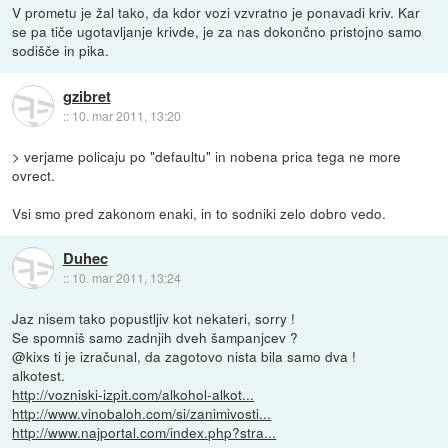
V prometu je žal tako, da kdor vozi vzvratno je ponavadi kriv. Kar
se pa tiče ugotavljanje krivde, je za nas dokončno pristojno samo
sodišče in pika.
gzibret
::
10. mar 2011, 13:20
> verjame policaju po "defaultu" in nobena prica tega ne more
ovrect.
Vsi smo pred zakonom enaki, in to sodniki zelo dobro vedo.
Duhec
::
10. mar 2011, 13:24
Jaz nisem tako popustljiv kot nekateri, sorry !
Se spomniš samo zadnjih dveh šampanjcev ?
@kixs ti je izračunal, da zagotovo nista bila samo dva !
alkotest.
http://vozniski-izpit.com/alkohol-alkot...
http://www.vinobaloh.com/si/zanimivosti...
http://www.najportal.com/index.php?stra...