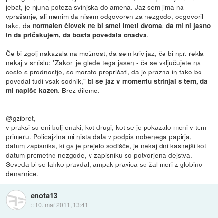
jebat, je njuna poteza svinjska do amena. Jaz sem jima na
vprašanje, ali menim da nisem odgovoren za nezgodo, odgovoril
tako, da
normalen človek ne bi smel imeti dvoma, da mi ni jasno
.
in da pričakujem, da bosta povedala onadva
Če bi zgolj nakazala na možnost, da sem kriv jaz, če bi npr. rekla
nekaj v smislu: "Zakon je glede tega jasen - če se vključujete na
cesto s prednostjo, se morate prepričati, da je prazna in tako bo
povedal tudi vsak sodnik,"
bi se jaz v momentu strinjal s tem, da
. Brez dileme.
mi napiše kazen
@gzibret,
v praksi so eni bolj enaki, kot drugi, kot se je pokazalo meni v tem
primeru. Policajzlna mi nista dala v podpis nobenega papirja,
datum zapisnika, ki ga je prejelo sodišče, je nekaj dni kasnejši kot
datum prometne nezgode, v zapisniku so potvorjena dejstva.
Seveda bi se lahko pravdal, ampak pravica se žal meri z globino
denarnice.
enota13
::
10. mar 2011, 13:41