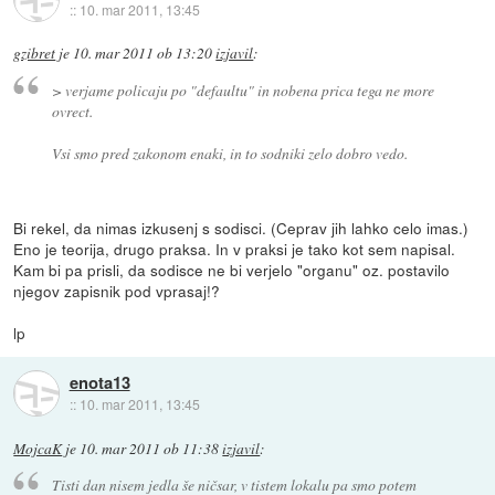
::
10. mar 2011, 13:45
gzibret
je
10. mar 2011 ob 13:20
izjavil
:
> verjame policaju po "defaultu" in nobena prica tega ne more
ovrect.
Vsi smo pred zakonom enaki, in to sodniki zelo dobro vedo.
Bi rekel, da nimas izkusenj s sodisci. (Ceprav jih lahko celo imas.)
Eno je teorija, drugo praksa. In v praksi je tako kot sem napisal.
Kam bi pa prisli, da sodisce ne bi verjelo "organu" oz. postavilo
njegov zapisnik pod vprasaj!?
lp
enota13
::
10. mar 2011, 13:45
MojcaK
je
10. mar 2011 ob 11:38
izjavil
:
Tisti dan nisem jedla še ničsar, v tistem lokalu pa smo potem