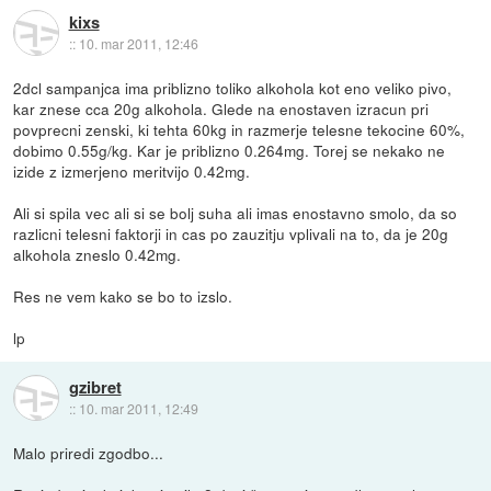
kixs
::
10. mar 2011, 12:46
2dcl sampanjca ima priblizno toliko alkohola kot eno veliko pivo,
kar znese cca 20g alkohola. Glede na enostaven izracun pri
povprecni zenski, ki tehta 60kg in razmerje telesne tekocine 60%,
dobimo 0.55g/kg. Kar je priblizno 0.264mg. Torej se nekako ne
izide z izmerjeno meritvijo 0.42mg.
Ali si spila vec ali si se bolj suha ali imas enostavno smolo, da so
razlicni telesni faktorji in cas po zauzitju vplivali na to, da je 20g
alkohola zneslo 0.42mg.
Res ne vem kako se bo to izslo.
lp
gzibret
::
10. mar 2011, 12:49
Malo priredi zgodbo...