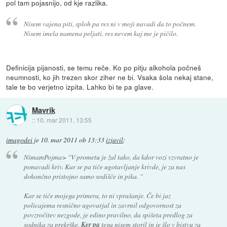
pol tam pojasnijo, od kje razlika.
Nisem vajena piti, sploh pa res ni v moji navadi da to počnem.
Nisem imela namena peljati, res nevem kaj me je pičilo.
Definicija pijanosti, se temu reče. Ko po pitju alkohola počneš
neumnosti, ko jih trezen skor ziher ne bi. Vsaka šola nekaj stane,
tale te bo verjetno izpita. Lahko bi te pa glave.
Mavrik
::
10. mar 2011, 13:55
imagodei
je
10. mar 2011 ob 13:33
izjavil
:
NimamPojma>
"V prometu je žal tako, da kdor vozi vzvratno je
ponavadi kriv. Kar se pa tiče ugotavljanje krivde, je za nas
dokončno pristojno samo sodišče in pika. "
Kar se tiče mojega primera, to ni vprašanje. Če bi jaz
policajema resnično ugovarjal in zavrnil odgovornost za
povzročitev nezgode, je edino pravilno, da spišeta predlog za
sodnika za prekrške.
Ker pa
tega nisem storil in je šlo v bistvu za