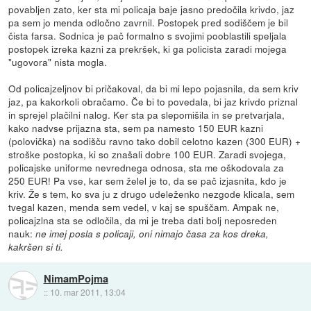
povabljen zato, ker sta mi policaja baje jasno predočila krivdo, jaz
pa sem jo menda odločno zavrnil. Postopek pred sodiščem je bil
čista farsa. Sodnica je pač formalno s svojimi pooblastili speljala
postopek izreka kazni za prekršek, ki ga policista zaradi mojega
"ugovora" nista mogla.
Od policajzeljnov bi pričakoval, da bi mi lepo pojasnila, da sem kriv
jaz, pa kakorkoli obračamo. Če bi to povedala, bi jaz krivdo priznal
in sprejel plačilni nalog. Ker sta pa slepomišila in se pretvarjala,
kako nadvse prijazna sta, sem pa namesto 150 EUR kazni
(polovička) na sodišču ravno tako dobil celotno kazen (300 EUR) +
stroške postopka, ki so znašali dobre 100 EUR. Zaradi svojega,
policajske uniforme nevrednega odnosa, sta me oškodovala za
250 EUR! Pa vse, kar sem želel je to, da se pač izjasnita, kdo je
kriv. Že s tem, ko sva ju z drugo udeleženko nezgode klicala, sem
tvegal kazen, menda sem vedel, v kaj se spuščam. Ampak ne,
policajzlna sta se odločila, da mi je treba dati bolj neposreden
nauk:
ne imej posla s policaji, oni nimajo časa za kos dreka,
kakršen si ti.
NimamPojma
::
10. mar 2011, 13:04