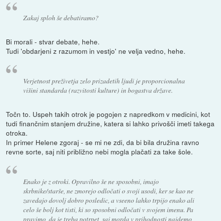
Zakaj sploh še debatiramo?
Bi morali - stvar debate, hehe.
Tudi 'obdarjeni z razumom in vestjo' ne velja vedno, hehe.
Verjetnost preživetja zelo prizadetih ljudi je proporcionalna
višini standarda (razvitosti kulture) in bogastva države.
Točn to. Uspeh takih otrok je pogojen z napredkom v medicini, kot
tudi finančnim stanjem družine, katera si lahko privošči imeti takega
otroka.
In primer Helene zgoraj - se mi ne zdi, da bi bila družina ravno
revne sorte, saj niti približno nebi mogla plačati za take šole.
Enako je z otroki. Opravilno še ne sposobni, imajo
skrbnike/starše, ne zmorejo odločati o svoji usodi, ker se kao ne
zavedajo dovolj dobro posledic, a vseeno lahko trpijo enako ali
celo še bolj kot tisti, ki so sposobni odločati v svojem imenu. Pa
pravimo, da je treba potrpet, saj morda v prihodnosti najdemo