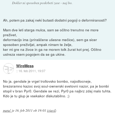
Dokler ni sposoben poskrbeti zase - naj bo.
Ah, potem pa zakaj neki butasti dodatni pogoji o deformiranosti?
Mam dve leti starga mulca, sam se očitno trenutno ne more
preživet,
deformacijo ima (priraščene ušesne mečice), sem ga sicer
sposoben preživljat, ampak nimam te želje,
ker mi gre na živce in ga ne morem tolk žurat kot prej. Očitno
ustreza vsem pogojem da se ga ukine.
WireMess
::
16. feb 2011, 19:07
No ja. gendale je vrgel trollovsko bombo, najodlocneje,
brezsramno kazoc svoj soul-ownerski svetovni nazor, pa je bombi
stopil v bran Pyr0. Gendale se rezi, Pyr0 pa najbrz zdaj malo tuhta.
Kdo je tu glup je vsekakor diskutabilno. ;)
para!
je
16. feb 2011 ob 19:01
izjavil
: