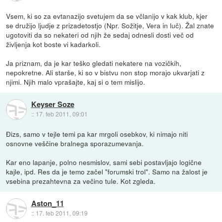
Vsem, ki so za evtanazijo svetujem da se včlanijo v kak klub, kjer
se družijo ljudje z prizadetostjo (Npr. Sožitje, Vera in luč). Žal znate
ugotoviti da so nekateri od njih že sedaj odnesli dosti več od
življenja kot boste vi kadarkoli.
Ja priznam, da je kar teško gledati nekatere na vozičkih,
nepokretne. Ali starše, ki so v bistvu non stop morajo ukvarjati z
njimi. Njih malo vprašajte, kaj si o tem mislijo.
Keyser Soze
::
17. feb 2011, 09:01
Đizs, samo v tejle temi pa kar mrgoli osebkov, ki nimajo niti
osnovne veščine bralnega sporazumevanja.
Kar eno lapanje, polno nesmislov, sami sebi postavljajo logične
kajle, ipd. Res da je temo začel "forumski trol". Samo na žalost je
vsebina prezahtevna za večino tule. Kot zgleda.
Aston_11
::
17. feb 2011, 09:19