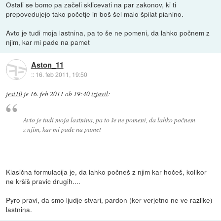
Ostali se bomo pa začeli sklicevati na par zakonov, ki ti
prepovedujejo tako početje in boš šel malo špilat pianino.
Avto je tudi moja lastnina, pa to še ne pomeni, da lahko počnem z
njim, kar mi pade na pamet
Aston_11
::
16. feb 2011, 19:50
jest10
je
16. feb 2011 ob 19:40
izjavil
:
Avto je tudi moja lastnina, pa to še ne pomeni, da lahko počnem
z njim, kar mi pade na pamet
Klasična formulacija je, da lahko počneš z njim kar hočeš, kolikor
ne kršiš pravic drugih....
Pyro pravi, da smo ljudje stvari, pardon (ker verjetno ne ve razlike)
lastnina.