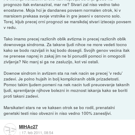
prognozo itak evtanaziral, mar ne? Stvari zal niso vedno tako
enostavne. Moja hci je dandanes povsem normalen otrok, ki v
marsicem prekasa svoje vrstnike in gre jeseni v osnovno solo.
Torej, kljub precej crni prognozi se marsikdaj stvari iztecejo povsem
v redu.
Tako imamo precej razlicnih oblik avtizma in precej razlicnih oblik
downovega sindroma. Za taksne ljudi nihce ne more vedeti tocno
kako se bodo razvijali in kaj bodo dosegli. Svojih genov vecina itak
ne prenese naprej in zakaj jim ne bi ponudili pomoci in omogocili
zivljenja? Nic manj si ga ne zasluzijo, kot vsi ostali.
Downow sindrom in avtizem sta na nek nacin se precej 'v redu'
zadevi. Je polno hujsih in bolj kompliciranih oblik prizadetosti.
Pomoc takim ljudem pomeni na nek nacin tudi preucevanje taksnih
ljudi, spremljanje njihove bolezni in moznost iskanja kako se boriti
proti taksni zadevi.
Marsikateri stars ne ve kaksen otrok se bo rodil, prenatalni
genetski testi niso obvezni in niso vedno 100% zanesljivi.
MIHAc27
::
17. feb 2011, 08:54