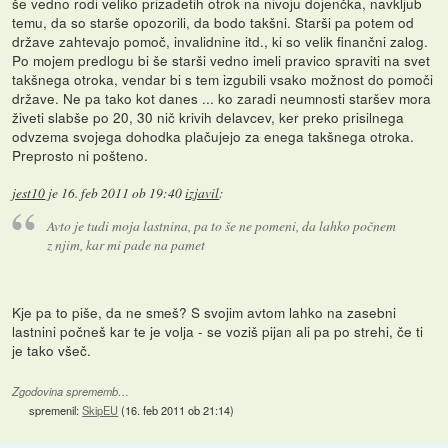
še vedno rodi veliko prizadetih otrok na nivoju dojenčka, navkljub
temu, da so starše opozorili, da bodo takšni. Starši pa potem od
države zahtevajo pomoč, invalidnine itd., ki so velik finančni zalog.
Po mojem predlogu bi še starši vedno imeli pravico spraviti na svet
takšnega otroka, vendar bi s tem izgubili vsako možnost do pomoči
države. Ne pa tako kot danes ... ko zaradi neumnosti staršev mora
živeti slabše po 20, 30 nič krivih delavcev, ker preko prisilnega
odvzema svojega dohodka plačujejo za enega takšnega otroka.
Preprosto ni pošteno.
jest10
je
16. feb 2011 ob 19:40
izjavil
:
Avto je tudi moja lastnina, pa to še ne pomeni, da lahko počnem
z njim, kar mi pade na pamet
Kje pa to piše, da ne smeš? S svojim avtom lahko na zasebni
lastnini počneš kar te je volja - se voziš pijan ali pa po strehi, če ti
je tako všeč.
Zgodovina sprememb…
spremenil:
SkipEU
(
16. feb 2011 ob 21:14
)