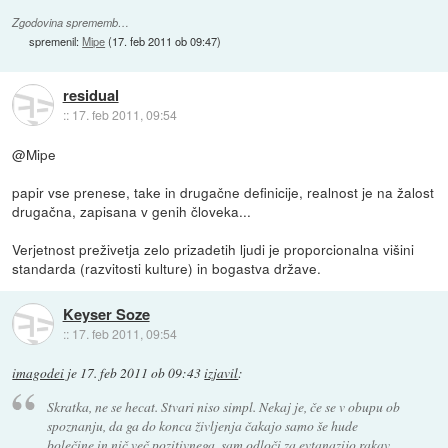
Zgodovina sprememb…
spremenil:
Mipe
(
17. feb 2011 ob 09:47
)
residual
::
17. feb 2011, 09:54
@Mipe
papir vse prenese, take in drugačne definicije, realnost je na žalost
drugačna, zapisana v genih človeka...
Verjetnost preživetja zelo prizadetih ljudi je proporcionalna višini
standarda (razvitosti kulture) in bogastva države.
Keyser Soze
::
17. feb 2011, 09:54
imagodei
je
17. feb 2011 ob 09:43
izjavil
:
Skratka, ne se hecat. Stvari niso simpl. Nekaj je, če se v obupu ob
spoznanju, da ga do konca življenja čakajo samo še hude
bolečine in nič več pozitivnega, sam odloči za evtanazijo rakav