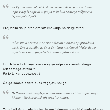
Za Pyrota imam občutek, da ne razume stvari povsem dobro.
(npr. sedaj bi napisal, ti pa jih in bi bilo za njega zaključeno,
čeprav nič od nič).
Prej vidim da je problem razumevanja na drugi strani.
Nihče nima pravice in ne sme odločati o evtanaziji prizadetih
otrok. Druga zgodba je, če se že v času nosečnosti izkaže, da bo
rojeni otrok hudi prizadet (Downov sindrom & co.).
Um. Nihče tudi nima pravice in ne želje vzdrževati takega
prizadetega otroka ?
Pa je to kar obveznost ?
Če ga hočejo dobre duše vzgajati, naj ga.
Po Pyr0Beastovi logiki je očitno normalno,če človek zapre svojo
hčerko v klet,ker je itak njegova lastnina:(.
To je izključno tvoja logika. In res žalostno je da bi ti svojo hčerko