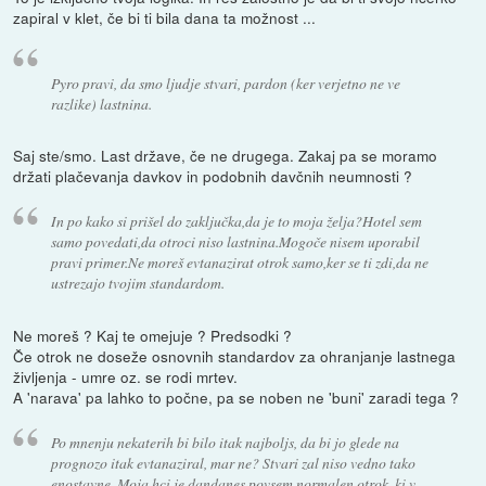
zapiral v klet, če bi ti bila dana ta možnost ...
Pyro pravi, da smo ljudje stvari, pardon (ker verjetno ne ve
razlike) lastnina.
Saj ste/smo. Last države, če ne drugega. Zakaj pa se moramo
držati plačevanja davkov in podobnih davčnih neumnosti ?
In po kako si prišel do zaključka,da je to moja želja?Hotel sem
samo povedati,da otroci niso lastnina.Mogoče nisem uporabil
pravi primer.Ne moreš evtanazirat otrok samo,ker se ti zdi,da ne
ustrezajo tvojim standardom.
Ne moreš ? Kaj te omejuje ? Predsodki ?
Če otrok ne doseže osnovnih standardov za ohranjanje lastnega
življenja - umre oz. se rodi mrtev.
A 'narava' pa lahko to počne, pa se noben ne 'buni' zaradi tega ?
Po mnenju nekaterih bi bilo itak najboljs, da bi jo glede na
prognozo itak evtanaziral, mar ne? Stvari zal niso vedno tako
enostavne. Moja hci je dandanes povsem normalen otrok, ki v