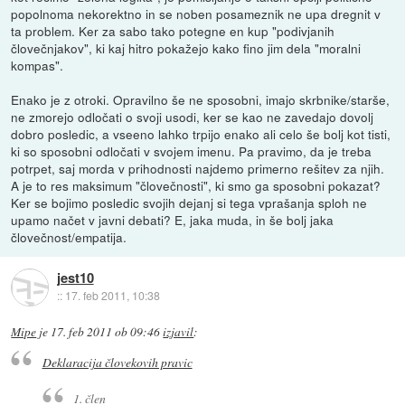
popolnoma nekorektno in se noben posameznik ne upa dregnit v
ta problem. Ker za sabo tako potegne en kup "podivjanih
človečnjakov", ki kaj hitro pokažejo kako fino jim dela "moralni
kompas".
Enako je z otroki. Opravilno še ne sposobni, imajo skrbnike/starše,
ne zmorejo odločati o svoji usodi, ker se kao ne zavedajo dovolj
dobro posledic, a vseeno lahko trpijo enako ali celo še bolj kot tisti,
ki so sposobni odločati v svojem imenu. Pa pravimo, da je treba
potrpet, saj morda v prihodnosti najdemo primerno rešitev za njih.
A je to res maksimum "človečnosti", ki smo ga sposobni pokazat?
Ker se bojimo posledic svojih dejanj si tega vprašanja sploh ne
upamo načet v javni debati? E, jaka muda, in še bolj jaka
človečnost/empatija.
jest10
::
17. feb 2011, 10:38
Mipe
je
17. feb 2011 ob 09:46
izjavil
:
Deklaracija človekovih pravic
1. člen