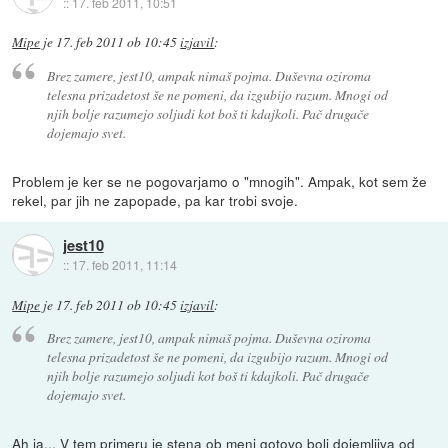
::
17. feb 2011, 10:51
Mipe
je
17. feb 2011 ob 10:45
izjavil
:
Brez zamere, jest10, ampak nimaš pojma. Duševna oziroma
telesna prizadetost še ne pomeni, da izgubijo razum. Mnogi od
njih bolje razumejo soljudi kot boš ti kdajkoli. Pač drugače
dojemajo svet.
Problem je ker se ne pogovarjamo o "mnogih". Ampak, kot sem že
rekel, par jih ne zapopade, pa kar trobi svoje.
jest10
::
17. feb 2011, 11:14
Mipe
je
17. feb 2011 ob 10:45
izjavil
:
Brez zamere, jest10, ampak nimaš pojma. Duševna oziroma
telesna prizadetost še ne pomeni, da izgubijo razum. Mnogi od
njih bolje razumejo soljudi kot boš ti kdajkoli. Pač drugače
dojemajo svet.
Ah ja... V tem primeru je stena ob meni gotovo bolj dojemljiva od