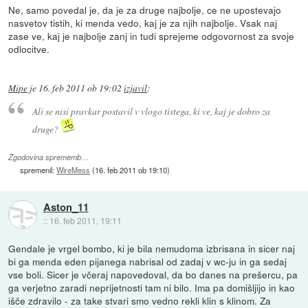
Ne, samo povedal je, da je za druge najbolje, ce ne upostevajo
nasvetov tistih, ki menda vedo, kaj je za njih najbolje. Vsak naj
zase ve, kaj je najbolje zanj in tudi sprejeme odgovornost za svoje
odlocitve.
Mipe
je
16. feb 2011 ob 19:02
izjavil
:
Ali se nisi pravkar postavil v vlogo tistega, ki ve, kaj je dobro za
druge?
Zgodovina sprememb…
spremenil:
WireMess
(
16. feb 2011 ob 19:10
)
Aston_11
::
16. feb 2011, 19:11
Gendale je vrgel bombo, ki je bila nemudoma izbrisana in sicer naj
bi ga menda eden pijanega nabrisal od zadaj v wc-ju in ga sedaj
vse boli. Sicer je včeraj napovedoval, da bo danes na prešercu, pa
ga verjetno zaradi neprijetnosti tam ni bilo. Ima pa domišljijo in kao
išče zdravilo - za take stvari smo vedno rekli klin s klinom. Za