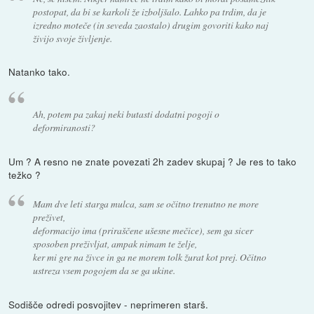
postopat, da bi se karkoli že izboljšalo. Lahko pa trdim, da je
izredno moteče (in seveda zaostalo) drugim govoriti kako naj
živijo svoje življenje.
Natanko tako.
Ah, potem pa zakaj neki butasti dodatni pogoji o
deformiranosti?
Um ? A resno ne znate povezati 2h zadev skupaj ? Je res to tako
težko ?
Mam dve leti starga mulca, sam se očitno trenutno ne more
preživet,
deformacijo ima (priraščene ušesne mečice), sem ga sicer
sposoben preživljat, ampak nimam te želje,
ker mi gre na živce in ga ne morem tolk žurat kot prej. Očitno
ustreza vsem pogojem da se ga ukine.
Sodišče odredi posvojitev - neprimeren starš.