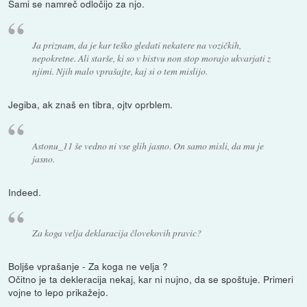
Sami se namreč odločijo za njo.
Ja priznam, da je kar teško gledati nekatere na vozičkih,
nepokretne. Ali starše, ki so v bistvu non stop morajo ukvarjati z
njimi. Njih malo vprašajte, kaj si o tem mislijo.
Jegiba, ak znaš en tibra, ojtv oprblem.
Astonu_11 še vedno ni vse glih jasno. On samo misli, da mu je
jasno.
Indeed.
Za koga velja deklaracija človekovih pravic?
Boljše vprašanje - Za koga ne velja ?
Očitno je ta dekleracija nekaj, kar ni nujno, da se spoštuje. Primeri
vojne to lepo prikažejo.