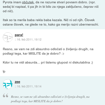
Pyrota imam
občutek
, da ne razume stvari povsem dobro. (npr.
sedaj bi napisal, ti pa jih in bi bilo za njega zaključeno, čeprav nič
od nič).
Itak so ta merila baba rekla baba kazala. Nič ni od njih. Človek
ostane človek, ne glede ne to, kako ga merijo razni ubermenschi.
para!
::
16. feb 2011, 19:12
Resno, se vam ne zdi absurdno odločati o življenju drugih, na
podlagi tega, kar MISLITE da je dobro? :>
Kdor tu ne vidi absurda... pri tistemu glupost ni diskutabilna ;)
lp
zee
::
16. feb 2011, 19:14
Resno, se vam ne zdi absurdno odločati o življenju drugih, na
podlagi tega, kar MISLITE da je dobro?