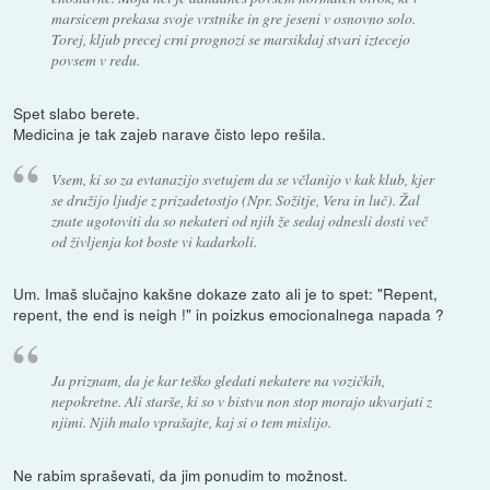
marsicem prekasa svoje vrstnike in gre jeseni v osnovno solo.
Torej, kljub precej crni prognozi se marsikdaj stvari iztecejo
povsem v redu.
Spet slabo berete.
Medicina je tak zajeb narave čisto lepo rešila.
Vsem, ki so za evtanazijo svetujem da se včlanijo v kak klub, kjer
se družijo ljudje z prizadetostjo (Npr. Sožitje, Vera in luč). Žal
znate ugotoviti da so nekateri od njih že sedaj odnesli dosti več
od življenja kot boste vi kadarkoli.
Um. Imaš slučajno kakšne dokaze zato ali je to spet: "Repent,
repent, the end is neigh !" in poizkus emocionalnega napada ?
Ja priznam, da je kar teško gledati nekatere na vozičkih,
nepokretne. Ali starše, ki so v bistvu non stop morajo ukvarjati z
njimi. Njih malo vprašajte, kaj si o tem mislijo.
Ne rabim spraševati, da jim ponudim to možnost.