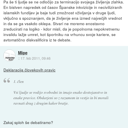
Pa še ti ljudje se ne odločijo za terminacijo svojega življenja zlahka.
En bistven napredek od časov Španske inkvizicije in neciviliziranih
islamskih fundijev je baje tudi zmožnost vživljanja v druge ljudi,
vključno s spoznanjem, da je življenje ena izmed največjih vrednot
in da se ga vsakdo oklepa. Stvari ne moremo enostavno
zreducirati na logiko - kdor misli, da je popolnoma nepokretnemu
invalidu lažje umret, kot športniku na vrhuncu svoje kariere, se
avtomatično diskvalificira iz te debate.
Mipe
::
17. feb 2011, 09:46
Deklaracija človekovih pravic
1. člen
Vsi ljudje se rodijo svobodni in imajo enako dostojanstvo in
enake pravice. Obdarjeni so z razumom in vestjo in bi morali
ravnati drug z drugim kakor bratje.
Zakaj sploh še debatiramo?