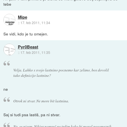
tebe
Mipe
::
17. feb 2011, 11:34
Se vidi, kdo je tu omejen.
Pyr0Beast
::
17. feb 2011, 11:35
Velja. Lahko s svojo lastnino pocnemo kar zelimo, bos dovolil
tako definicijo lastnine?
ne
Otrok ni stvar. Ne more bit lastnina.
Saj si tudi psa lastiš, pa ni stvar.
Ne, se nisem. Nikjer namreč ne trdim kako bi moral posameznik