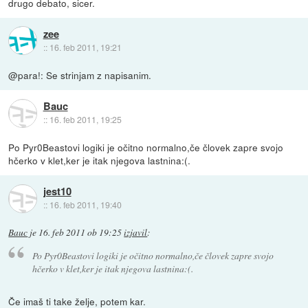
drugo debato, sicer.
zee
::
16. feb 2011, 19:21
@para!: Se strinjam z napisanim.
Bauc
::
16. feb 2011, 19:25
Po Pyr0Beastovi logiki je očitno normalno,če človek zapre svojo
hčerko v klet,ker je itak njegova lastnina:(.
jest10
::
16. feb 2011, 19:40
Bauc
je
16. feb 2011 ob 19:25
izjavil
:
Po Pyr0Beastovi logiki je očitno normalno,če človek zapre svojo
hčerko v klet,ker je itak njegova lastnina:(.
Če imaš ti take želje, potem kar.