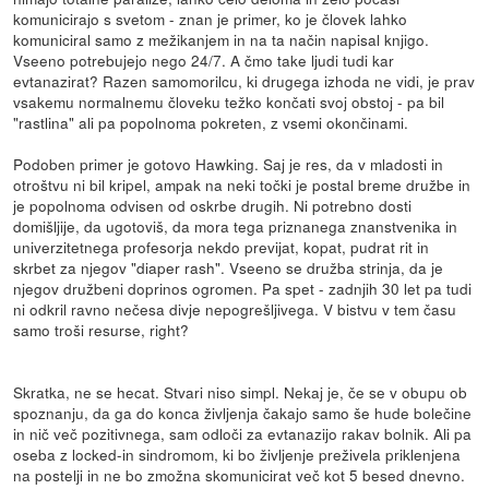
komunicirajo s svetom - znan je primer, ko je človek lahko
komuniciral samo z mežikanjem in na ta način napisal knjigo.
Vseeno potrebujejo nego 24/7. A čmo take ljudi tudi kar
evtanazirat? Razen samomorilcu, ki drugega izhoda ne vidi, je prav
vsakemu normalnemu človeku težko končati svoj obstoj - pa bil
"rastlina" ali pa popolnoma pokreten, z vsemi okončinami.
Podoben primer je gotovo Hawking. Saj je res, da v mladosti in
otroštvu ni bil kripel, ampak na neki točki je postal breme družbe in
je popolnoma odvisen od oskrbe drugih. Ni potrebno dosti
domišljije, da ugotoviš, da mora tega priznanega znanstvenika in
univerzitetnega profesorja nekdo previjat, kopat, pudrat rit in
skrbet za njegov "diaper rash". Vseeno se družba strinja, da je
njegov družbeni doprinos ogromen. Pa spet - zadnjih 30 let pa tudi
ni odkril ravno nečesa divje nepogrešljivega. V bistvu v tem času
samo troši resurse, right?
Skratka, ne se hecat. Stvari niso simpl. Nekaj je, če se v obupu ob
spoznanju, da ga do konca življenja čakajo samo še hude bolečine
in nič več pozitivnega, sam odloči za evtanazijo rakav bolnik. Ali pa
oseba z locked-in sindromom, ki bo življenje preživela priklenjena
na postelji in ne bo zmožna skomunicirat več kot 5 besed dnevno.