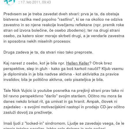
::
17. feb 2011, 09:43
Predvsem se je treba zavedat dveh stvari: prva je ta, da obstaja
bistvena razlika med popolno "rastlino", ki se na okolico ne odziva
zavestno in so njene reakcije kvečjemu refleksne (npr. premik roke
stran od izvora bolečine, če osebo zbodemo); ter na drugi strani
osebo, za katero sicer morajo skrbeti drugi, a je vendarle zavestna
in sposobna nekih miselnih procesov.
Druga zadeva je ta, da stvari niso tako preproste.
Kaj narest z osebo, kot je bila npr.
Hellen Keller
? Otrok brez
perspektive, slep in gluh - kako ga boš karkoli naučil? Kljub vsemu
je diplomirala in je bila nadvse aktivna - kot aktivistka za pravice
invalidov, bila je politično aktivna, celo pisateljica je bila.
Tale Nick Vujicic iz youtube posnetka na prejšnji strani prav tako ni
bil ravno perspektivno "darilo" svojim staršem. Očitno mu mora še
danes nekdo brisat rit, ga umivat in ga hranit. Ampak, človek ni
zajedalec - s svojimi motivacijskimi nastopi in prodajo CD-jev očitno
zasluži dovolj za preživetje.
Imaš ljudi z "locked-in" sindromom. Ljudje se zavedajo vsega, če le
nimajo totalne paralize, lahko celo deloma in zelo počasi