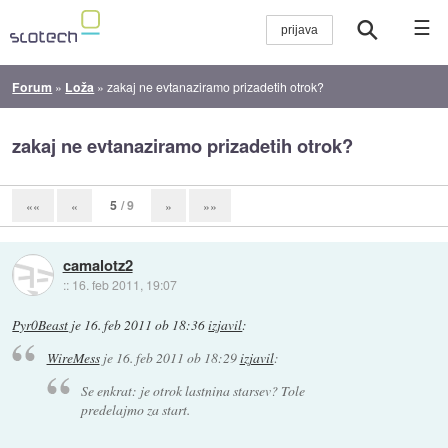
☰
Forum
»
Loža
»
zakaj ne evtanaziramo prizadetih otrok?
zakaj ne evtanaziramo prizadetih otrok?
5
/ 9
««
«
»
»»
camalotz2
::
16. feb 2011, 19:07
Pyr0Beast
je
16. feb 2011 ob 18:36
izjavil
:
WireMess
je
16. feb 2011 ob 18:29
izjavil
:
Se enkrat: je otrok lastnina starsev? Tole
predelajmo za start.