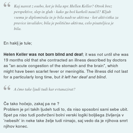
Kaj narest z osebo, kot je bila npr. Hellen Keller? Otrok brez
perspektive, slep in gluh - kako ga boš karkoli naučil? Kljub
vsemu je diplomirala in je bila nadvse aktivna - kot aktivistka za
pravice invalidov, bila je politično aktivna, celo pisateljica je
bila.
En haklj je tule;
; it was not until she was
Helen Keller was not born blind and deaf
19 months old that she contracted an illness described by doctors
as "an acute congestion of the stomach and the brain", which
might have been scarlet fever or meningitis. The illness did not last
for a particularly long time, but
.
it left her deaf and blind
A čmo take ljudi tudi kar evtanazirat?
Če tako hočejo, zakaj pa ne ?
Problem je pri takih ljudeh tudi to, da niso sposobni sami sebe ubit.
Spet pa niso tudi podvrženi bolni verski logiki boljšega življenja v
'nebesih' in neke take želje tudi nimajo, saj vedo da je njihova smrt
njihov konec.