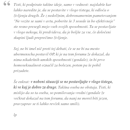
Tisti, ki podpirate takšne ideje, samo v vednost: najslabše kar
lahko naredite je, da se postavite v vlogo tistega, ki odloča o
življenju drugih. Že z nedolžnim, dobronamernim pametovanjem
"Ne vozite se sami v avtu, poberite še 3 sosede in bo efektivneje"
ste resno presegli mejo vseh svojih sposobnosti. Tu se postavljate
v vlogo nekoga, ki predvideva, da je boljše za vse, če določeni
skupini ljudi preprečimo življenje.
Sej, ne bi imel nič proti tej debati, če se ne bi na mesto
ubermenscha postavil OP, ki je na tem forumu že dokazal, da
nima nikakršnih umskih sposobnosti (gendale), in bi prvo
homoseksualnost označil za bolezen, potem pa še pobil
prizadete.
Še enkrat:
v nobeni situaciji se ne postavljajte v vlogo tistega,
ki ve kaj je dobro za druge.
Takšna oseba ne obstaja. Tisti, ki
mislijo da so ta oseba, so pomilovanja vredni (gendale že
večkrat dokazal na tem forumu, da nanj ne moreš biti jezen,
pravzaprav se ti lahko revček samo smili).
lp