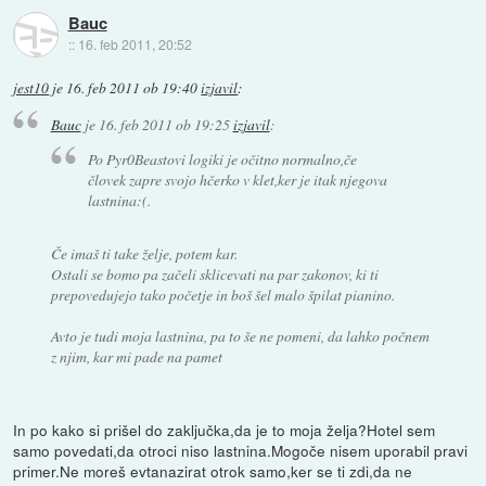
Bauc
::
16. feb 2011, 20:52
jest10
je
16. feb 2011 ob 19:40
izjavil
:
Bauc
je
16. feb 2011 ob 19:25
izjavil
:
Po Pyr0Beastovi logiki je očitno normalno,če
človek zapre svojo hčerko v klet,ker je itak njegova
lastnina:(.
Če imaš ti take želje, potem kar.
Ostali se bomo pa začeli sklicevati na par zakonov, ki ti
prepovedujejo tako početje in boš šel malo špilat pianino.
Avto je tudi moja lastnina, pa to še ne pomeni, da lahko počnem
z njim, kar mi pade na pamet
In po kako si prišel do zaključka,da je to moja želja?Hotel sem
samo povedati,da otroci niso lastnina.Mogoče nisem uporabil pravi
primer.Ne moreš evtanazirat otrok samo,ker se ti zdi,da ne