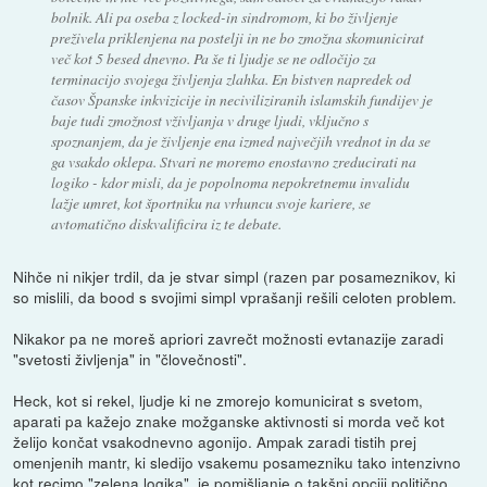
bolnik. Ali pa oseba z locked-in sindromom, ki bo življenje
preživela priklenjena na postelji in ne bo zmožna skomunicirat
več kot 5 besed dnevno. Pa še ti ljudje se ne odločijo za
terminacijo svojega življenja zlahka. En bistven napredek od
časov Španske inkvizicije in neciviliziranih islamskih fundijev je
baje tudi zmožnost vživljanja v druge ljudi, vključno s
spoznanjem, da je življenje ena izmed največjih vrednot in da se
ga vsakdo oklepa. Stvari ne moremo enostavno zreducirati na
logiko - kdor misli, da je popolnoma nepokretnemu invalidu
lažje umret, kot športniku na vrhuncu svoje kariere, se
avtomatično diskvalificira iz te debate.
Nihče ni nikjer trdil, da je stvar simpl (razen par posameznikov, ki
so mislili, da bood s svojimi simpl vprašanji rešili celoten problem.
Nikakor pa ne moreš apriori zavrečt možnosti evtanazije zaradi
"svetosti življenja" in "človečnosti".
Heck, kot si rekel, ljudje ki ne zmorejo komunicirat s svetom,
aparati pa kažejo znake možganske aktivnosti si morda več kot
želijo končat vsakodnevno agonijo. Ampak zaradi tistih prej
omenjenih mantr, ki sledijo vsakemu posamezniku tako intenzivno
kot recimo "zelena logika", je pomišljanje o takšni opciji politično