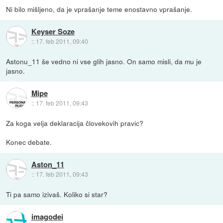
Ni bilo mišljeno, da je vprašanje teme enostavno vprašanje.
Keyser Soze
::
17. feb 2011, 09:40
Astonu_11 še vedno ni vse glih jasno. On samo misli, da mu je
jasno.
Mipe
::
17. feb 2011, 09:43
Za koga velja deklaracija človekovih pravic?
Konec debate.
Aston_11
::
17. feb 2011, 09:43
Ti pa samo izivaš. Koliko si star?
imagodei