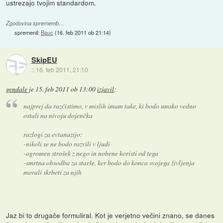
ustrezajo tvojim standardom.
Zgodovina sprememb…
spremenil:
Bauc
(
16. feb 2011 ob 21:14
)
SkipEU
::
16. feb 2011, 21:10
gendale
je
15. feb 2011 ob 13:00
izjavil
:
najprej da razčistimo, v mislih imam take, ki bodo umsko vedno
ostali na nivoju dojenčka
razlogi za evtanazijo:
-nikoli se ne bodo razvili v ljudi
-ogromen strošek z nego in nobene koristi od tega
-smrtna obsodba za starše, ker bodo do konca svojega življenja
morali skrbeti za njih
Jaz bi to drugače formuliral. Kot je verjetno večini znano, se danes