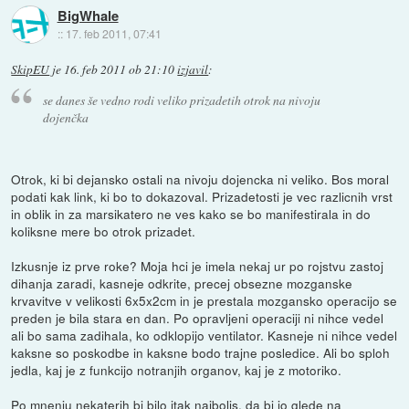
BigWhale
::
17. feb 2011, 07:41
SkipEU
je
16. feb 2011 ob 21:10
izjavil
:
se danes še vedno rodi veliko prizadetih otrok na nivoju
dojenčka
Otrok, ki bi dejansko ostali na nivoju dojencka ni veliko. Bos moral
podati kak link, ki bo to dokazoval. Prizadetosti je vec razlicnih vrst
in oblik in za marsikatero ne ves kako se bo manifestirala in do
koliksne mere bo otrok prizadet.
Izkusnje iz prve roke? Moja hci je imela nekaj ur po rojstvu zastoj
dihanja zaradi, kasneje odkrite, precej obsezne mozganske
krvavitve v velikosti 6x5x2cm in je prestala mozgansko operacijo se
preden je bila stara en dan. Po opravljeni operaciji ni nihce vedel
ali bo sama zadihala, ko odklopijo ventilator. Kasneje ni nihce vedel
kaksne so poskodbe in kaksne bodo trajne posledice. Ali bo sploh
jedla, kaj je z funkcijo notranjih organov, kaj je z motoriko.
Po mnenju nekaterih bi bilo itak najboljs, da bi jo glede na