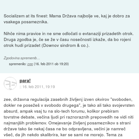
Socializem at its finest: Mama Država najbolje ve, kaj je dobro za
vsakega posameznika.
Nihče nima pravice in ne sme odločati o evtanaziji prizadetih otrok.
Druga zgodba je, če se že v času nosečnosti izkaže, da bo rojeni
otrok hudi prizadet (Downov sindrom & co.).
Zgodovina sprememb…
spremenilo:
zee
(
16. feb 2011 ob 19:20
)
para!
::
16. feb 2011, 19:19
zee, državna regulacija zasebnih življenj izven okvirov "svoboden,
dokler ne posežeš v svobodo drugega", je tako ali tako svojevrsten
absurd, ampak vsaj tu na slo-tech forumu, kolikor prebiram
tovrstne debate, večina ljudi pri raznoraznih prepovedih ne vidi niti
najmanjših problemov. Omejevanje življenj posameznikov s strani
države tako še nekaj časa ne bo odpravljena, večini je namreč
všeč, da jih nekdo skalibrira, ker se sami ne morejo. Tema za