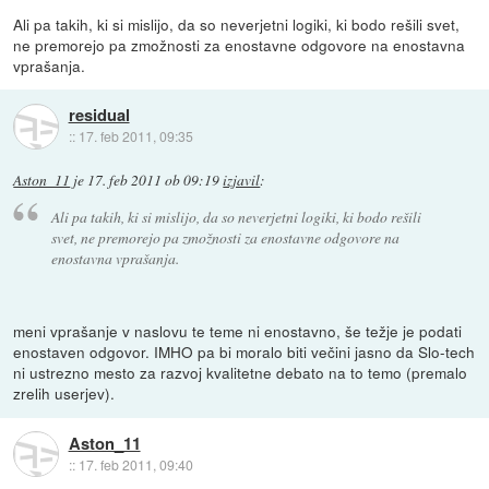
Ali pa takih, ki si mislijo, da so neverjetni logiki, ki bodo rešili svet,
ne premorejo pa zmožnosti za enostavne odgovore na enostavna
vprašanja.
residual
::
17. feb 2011, 09:35
Aston_11
je
17. feb 2011 ob 09:19
izjavil
:
Ali pa takih, ki si mislijo, da so neverjetni logiki, ki bodo rešili
svet, ne premorejo pa zmožnosti za enostavne odgovore na
enostavna vprašanja.
meni vprašanje v naslovu te teme ni enostavno, še težje je podati
enostaven odgovor. IMHO pa bi moralo biti večini jasno da Slo-tech
ni ustrezno mesto za razvoj kvalitetne debato na to temo (premalo
zrelih userjev).
Aston_11
::
17. feb 2011, 09:40