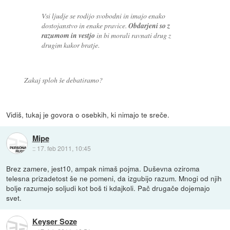
Vsi ljudje se rodijo svobodni in imajo enako
dostojanstvo in enake pravice.
Obdarjeni so z
razumom in vestjo
in bi morali ravnati drug z
drugim kakor bratje.
Zakaj sploh še debatiramo?
Vidiš, tukaj je govora o osebkih, ki nimajo te sreče.
Mipe
::
17. feb 2011, 10:45
Brez zamere, jest10, ampak nimaš pojma. Duševna oziroma
telesna prizadetost še ne pomeni, da izgubijo razum. Mnogi od njih
bolje razumejo soljudi kot boš ti kdajkoli. Pač drugače dojemajo
svet.
Keyser Soze