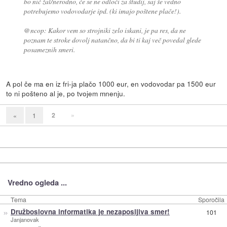
bo nič žal/nerodno, če se ne odloči za študij, saj še vedno
potrebujemo vodovodarje ipd. (ki imajo poštene plače!).
@ncop: Kakor vem so strojniki zelo iskani, je pa res, da ne
poznam te stroke dovolj natančno, da bi ti kaj več povedal glede
posameznih smeri.
A pol če ma en iz fri-ja plačo 1000 eur, en vodovodar pa 1500 eur
to ni pošteno al je, po tvojem mnenju.
2
»
«
1
Vredno ogleda ...
Tema
Sporočila
»
Družboslovna informatika je nezaposljiva smer!
101
Janjanovak