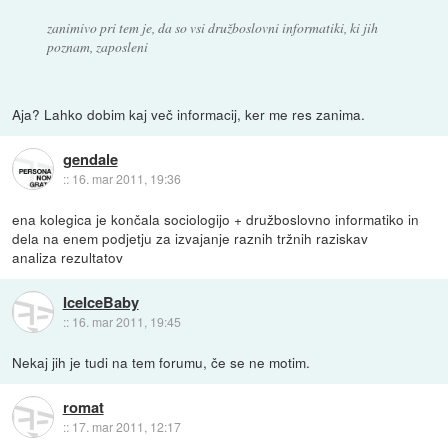
zanimivo pri tem je, da so vsi družboslovni informatiki, ki jih
poznam, zaposleni
Aja? Lahko dobim kaj več informacij, ker me res zanima.
gendale
::
16. mar 2011, 19:36
ena kolegica je končala sociologijo + družboslovno informatiko in
dela na enem podjetju za izvajanje raznih tržnih raziskav
analiza rezultatov
IceIceBaby
::
16. mar 2011, 19:45
Nekaj jih je tudi na tem forumu, če se ne motim.
romat
::
17. mar 2011, 12:17