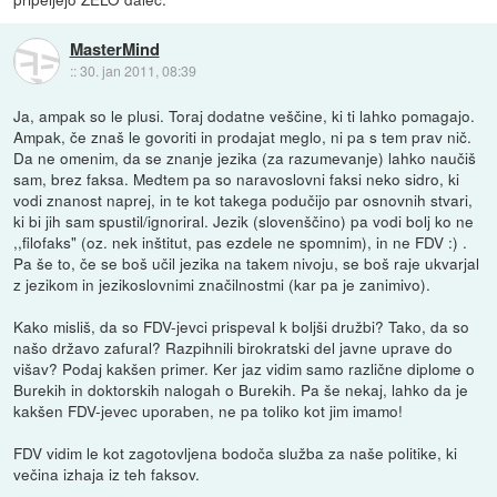
MasterMind
::
30. jan 2011, 08:39
Ja, ampak so le plusi. Toraj dodatne veščine, ki ti lahko pomagajo.
Ampak, če znaš le govoriti in prodajat meglo, ni pa s tem prav nič.
Da ne omenim, da se znanje jezika (za razumevanje) lahko naučiš
sam, brez faksa. Medtem pa so naravoslovni faksi neko sidro, ki
vodi znanost naprej, in te kot takega podučijo par osnovnih stvari,
ki bi jih sam spustil/ignoriral. Jezik (slovenščino) pa vodi bolj ko ne
,,filofaks" (oz. nek inštitut, pas ezdele ne spomnim), in ne FDV :) .
Pa še to, če se boš učil jezika na takem nivoju, se boš raje ukvarjal
z jezikom in jezikoslovnimi značilnostmi (kar pa je zanimivo).
Kako misliš, da so FDV-jevci prispeval k boljši družbi? Tako, da so
našo državo zafural? Razpihnili birokratski del javne uprave do
višav? Podaj kakšen primer. Ker jaz vidim samo različne diplome o
Burekih in doktorskih nalogah o Burekih. Pa še nekaj, lahko da je
kakšen FDV-jevec uporaben, ne pa toliko kot jim imamo!
FDV vidim le kot zagotovljena bodoča služba za naše politike, ki
večina izhaja iz teh faksov.