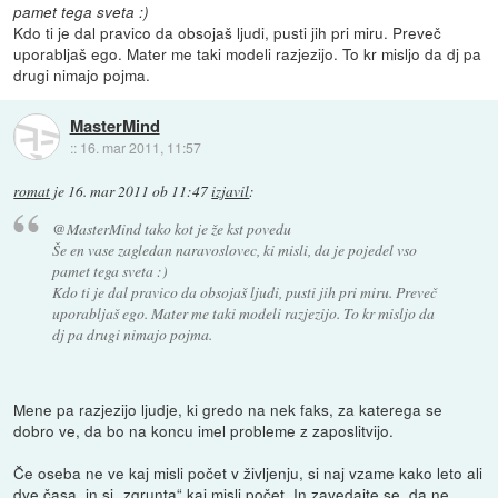
pamet tega sveta :)
Kdo ti je dal pravico da obsojaš ljudi, pusti jih pri miru. Preveč
uporabljaš ego. Mater me taki modeli razjezijo. To kr misljo da dj pa
drugi nimajo pojma.
MasterMind
::
16. mar 2011, 11:57
romat
je
16. mar 2011 ob 11:47
izjavil
:
@MasterMind tako kot je že kst povedu
Še en vase zagledan naravoslovec, ki misli, da je pojedel vso
pamet tega sveta :)
Kdo ti je dal pravico da obsojaš ljudi, pusti jih pri miru. Preveč
uporabljaš ego. Mater me taki modeli razjezijo. To kr misljo da
dj pa drugi nimajo pojma.
Mene pa razjezijo ljudje, ki gredo na nek faks, za katerega se
dobro ve, da bo na koncu imel probleme z zaposlitvijo.
Če oseba ne ve kaj misli počet v življenju, si naj vzame kako leto ali
dve časa, in si „zgrunta“ kaj misli počet. In zavedajte se, da ne