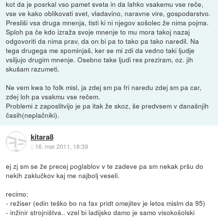
kot da je posrkal vso pamet sveta in da lahko vsakemu vse reče,
vse ve kako oblikovati svet, vladavino, naravne vire, gospodarstvo.
Presliši vsa druga mnenja, tisti ki ni njegov sošolec že nima pojma.
Sploh pa če kdo izraža svoje mnenje to mu mora takoj nazaj
odgovoriti da nima prav, da on bi pa to tako pa tako naredil. Na
tega drugega me spominjaš, ker se mi zdi da vedno taki ljudje
vsiljujo drugim mnenje. Osebno take ljudi res preziram, oz. jih
skušam razumeti.
Ne vem kwa to folk misl, ja zdej sm pa fri naredu zdej sm pa car,
zdej loh pa vsakmu vse rečem.
Problemi z zaposlitvijo je pa itak že skoz, še predvsem v današnjih
časih(neplačniki).
kitara8
::
16. mar 2011, 18:39
ej zj sm se že precej poglablov v te zadeve pa sm nekak pršu do
nekih zaklučkov kaj me najbolj veseli.
recimo:
- režiser (edin teško bo na fax pridt omejitev je letos mislm da 95)
- inžinir strojništva.. vzel bi ladijsko damo je samo visokošolski