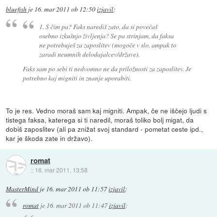
bluefish
je
16. mar 2011 ob 12:50
izjavil
:
1. S čim pa? Faks narediš zato, da si povečaš
osebno izkušnjo življenja? Se pa strinjam, da faksa
ne potrebuješ za zaposlitev (mogoče v slo, ampak to
zaradi neumnih delodajalcev/države).
Faks sam po sebi ti nedvomno ne da priložnosti za zaposlitev. Je
potrebno kaj migniti in znanje uporabiti.
To je res. Vedno moraš sam kaj migniti. Ampak, če ne iščejo ljudi s
tistega faksa, katerega si ti naredil, moraš toliko bolj migat, da
dobiš zaposlitev (ali pa znižat svoj standard - pometat ceste ipd.,
kar je škoda zate in državo).
romat
::
16. mar 2011, 13:58
MasterMind
je
16. mar 2011 ob 11:57
izjavil
:
romat
je
16. mar 2011 ob 11:47
izjavil
: