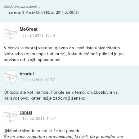
Zgodovina sprememb…
spremenil:
MasterMind
(
30. jan 2011 ob 09:18
)
MeGreat
::
30. jan 2011, 10:40
V bistvu je skoraj vseeno, glavno da imaš tisto univerzitetno
izobrazbo (enim uspe tudi brez), kako daleč boš prilezel je pa
odvisno od tvojih sposobnosti
brodul
::
30. jan 2011, 10:57
Of topic ste kot mambe. Forkite se v temo, družboslovni vs.
naravoslovci, kateri lažje zadovolji žensko.
romat
::
16. mar 2011, 11:47
@MasterMind tako kot je že kst povedu
Še en vase zagledan naravoslovec, ki misli, da je pojedel vso