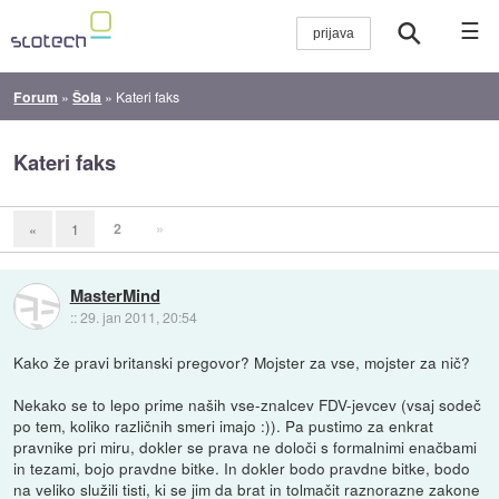
☰
Forum
»
Šola
»
Kateri faks
Kateri faks
2
»
«
1
MasterMind
::
29. jan 2011, 20:54
Kako že pravi britanski pregovor? Mojster za vse, mojster za nič?
Nekako se to lepo prime naših vse-znalcev FDV-jevcev (vsaj sodeč
po tem, koliko različnih smeri imajo :)). Pa pustimo za enkrat
pravnike pri miru, dokler se prava ne določi s formalnimi enačbami
in tezami, bojo pravdne bitke. In dokler bodo pravdne bitke, bodo
na veliko služili tisti, ki se jim da brat in tolmačit raznorazne zakone