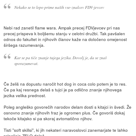
Nekako se to lepo prime naših vse-znalcev FDV-jevcev
Nebi rad zanetil flame wara. Ampak precej FDVjevcev pri nas
precej prispeva k boljšemu stanju v celotni družbi. Tak pavšalen
odnos do fakultet in njihovih članov kaže na določeno omejenost
širšega razumevanja.
Kar se pa tiče znanje tujega jezika. Dovolj je, da se znaš
sporazumevat.
Če želiš na dopustu naročit hot dog in coca colo potem je to res.
Če pa kaj resnega delaš s tujci je pa odlično znanje njihovega
jezika velika prednost.
Poleg angleško govorečih narodov delam dosti s kitajci in švedi. Že
osnovno znanje njihovih fraz je ogromen plus. Če govoriš dokaj
tekoče kitajsko si pa skoraj avtomatično njihov.
Tisti "soft skillsi", ki jih nekateri naravoslovci zanemarjate te lahko
pripeljejo ZELO daleč.