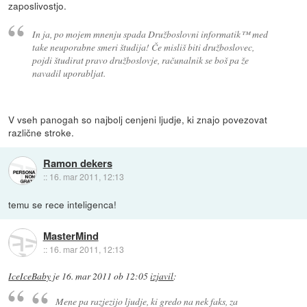
zaposlivostjo.
In ja, po mojem mnenju spada Družboslovni informatik™ med
take neuporabne smeri študija! Če misliš biti družboslovec,
pojdi študirat pravo družboslovje, računalnik se boš pa že
navadil uporabljat.
V vseh panogah so najbolj cenjeni ljudje, ki znajo povezovat
različne stroke.
Ramon dekers
::
16. mar 2011, 12:13
temu se rece inteligenca!
MasterMind
::
16. mar 2011, 12:13
IceIceBaby
je
16. mar 2011 ob 12:05
izjavil
:
Mene pa razjezijo ljudje, ki gredo na nek faks, za