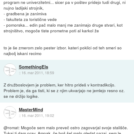
program ne univerzitetmi... sicer pa v poštev pridejo tudi drugi, ni
nujno ladijski strojnik,
- gradbena je zanimiva
- fakulteta za toristične vede
- pomorska... edin pač malo manj me zanimajo druge stvari, kot
strojništvo, mogoče tiste prometne poti al karkol že
to je še zmerom zelo pester izbor. kateri poklici od teh smeri so
najbolj iskani recimo
SomethingEls
::
16. mar 2011, 18:59
Z družboslovjem je problem, ker hitro prideš v kontradikcijo.
Problem je, da ga tisti, ki se z njim ukvarjajo ne jemlejo resno oz.
se ne držijo logike.
MasterMind
::
16. mar 2011, 19:02
@romat: Mogoče sem malo preveč ostro zagovarjal svoje stališče.
Tukaj ti dam prav. Ampak, če boš šel malo gledat nazaj, sem le