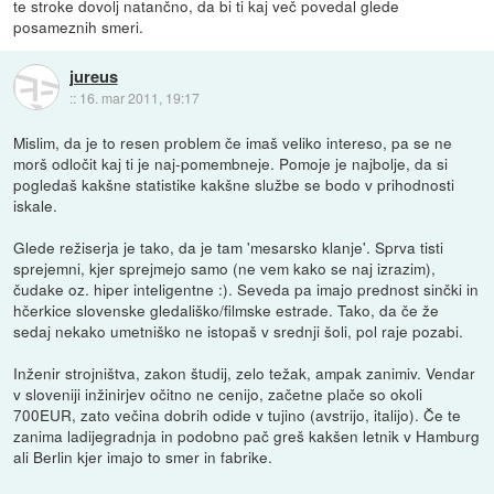
te stroke dovolj natančno, da bi ti kaj več povedal glede
posameznih smeri.
jureus
::
16. mar 2011, 19:17
Mislim, da je to resen problem če imaš veliko intereso, pa se ne
morš odločit kaj ti je naj-pomembneje. Pomoje je najbolje, da si
pogledaš kakšne statistike kakšne službe se bodo v prihodnosti
iskale.
Glede režiserja je tako, da je tam 'mesarsko klanje'. Sprva tisti
sprejemni, kjer sprejmejo samo (ne vem kako se naj izrazim),
čudake oz. hiper inteligentne :). Seveda pa imajo prednost sinčki in
hčerkice slovenske gledališko/filmske estrade. Tako, da če že
sedaj nekako umetniško ne istopaš v srednji šoli, pol raje pozabi.
Inženir strojništva, zakon študij, zelo težak, ampak zanimiv. Vendar
v sloveniji inžinirjev očitno ne cenijo, začetne plače so okoli
700EUR, zato večina dobrih odide v tujino (avstrijo, italijo). Če te
zanima ladijegradnja in podobno pač greš kakšen letnik v Hamburg
ali Berlin kjer imajo to smer in fabrike.