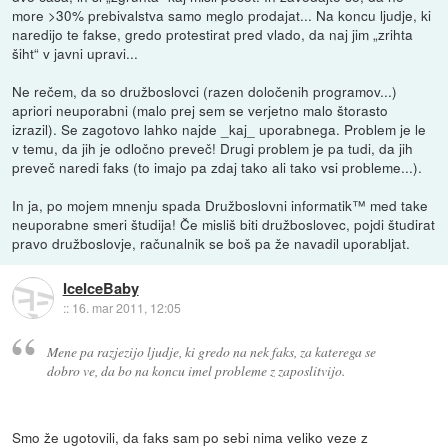
more >30% prebivalstva samo meglo prodajat... Na koncu ljudje, ki
naredijo te fakse, gredo protestirat pred vlado, da naj jim „zrihta
šiht“ v javni upravi...
Ne rečem, da so družboslovci (razen določenih programov...)
apriori neuporabni (malo prej sem se verjetno malo štorasto
izrazil). Se zagotovo lahko najde _kaj_ uporabnega. Problem je le
v temu, da jih je odločno preveč! Drugi problem je pa tudi, da jih
preveč naredi faks (to imajo pa zdaj tako ali tako vsi probleme...).
In ja, po mojem mnenju spada Družboslovni informatik™ med take
neuporabne smeri študija! Če misliš biti družboslovec, pojdi študirat
pravo družboslovje, računalnik se boš pa že navadil uporabljat.
IceIceBaby
::
16. mar 2011, 12:05
Mene pa razjezijo ljudje, ki gredo na nek faks, za katerega se
dobro ve, da bo na koncu imel probleme z zaposlitvijo.
Smo že ugotovili, da faks sam po sebi nima veliko veze z