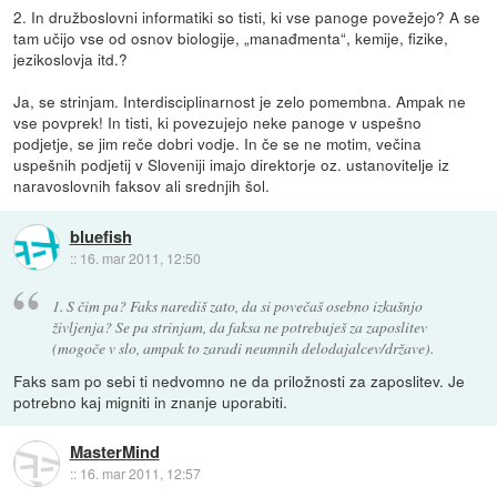
2. In družboslovni informatiki so tisti, ki vse panoge povežejo? A se
tam učijo vse od osnov biologije, „manađmenta“, kemije, fizike,
jezikoslovja itd.?
Ja, se strinjam. Interdisciplinarnost je zelo pomembna. Ampak ne
vse povprek! In tisti, ki povezujejo neke panoge v uspešno
podjetje, se jim reče dobri vodje. In če se ne motim, večina
uspešnih podjetij v Sloveniji imajo direktorje oz. ustanovitelje iz
naravoslovnih faksov ali srednjih šol.
bluefish
::
16. mar 2011, 12:50
1. S čim pa? Faks narediš zato, da si povečaš osebno izkušnjo
življenja? Se pa strinjam, da faksa ne potrebuješ za zaposlitev
(mogoče v slo, ampak to zaradi neumnih delodajalcev/države).
Faks sam po sebi ti nedvomno ne da priložnosti za zaposlitev. Je
potrebno kaj migniti in znanje uporabiti.
MasterMind
::
16. mar 2011, 12:57