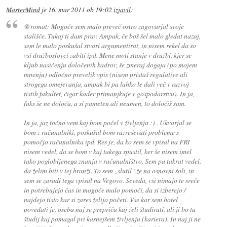
MasterMind
je
16. mar 2011 ob 19:02
izjavil
:
@romat: Mogoče sem malo preveč ostro zagovarjal svoje
stališče. Tukaj ti dam prav. Ampak, če boš šel malo gledat nazaj,
sem le malo poskušal stvari argumentirat, in nisem rekel da so
vsi družboslovci zabiti ipd. Mene moti stanje v družbi, kjer se
kljub nasičenju določenih kadrov, še zmeraj dogaja (po mojem
mnenju) odločno prevelik vpis (nisem pristaš regulative ali
strogega omejevanja, ampak bi pa lahko le dali več v razvoj
tistih fakultet, čigar kader primanjkuje v gospodarstvu). In ja,
faks še ne določa, a si pameten ali neumen, to določiš sam.
In ja, jaz točno vem kaj bom počel v življenju :) . Ukvarjal se
bom z računalniki, poskušal bom razreševati probleme s
pomočjo računalnika ipd. Res je, da ko sem se vpisal na FRI
nisem vedel, da se bom v kaj takega spustil, ker še nisem imel
tako poglobljenega znanja v računalništvo. Sem pa takrat vedel,
da želim biti v tej branži. To sem ,,slutil" že na osnovni šoli, in
sem se zaradi tega vpisal na Vegovo. Seveda, vsi nimajo te sreče
in potrebujejo čas in mogoče malo pomoči, da si izberejo /
najdejo tisto kar si zares želijo početi. Vse kar sem hotel
povedati je, oseba naj se prepriča kaj želi študirati, ali ji bo ta
študij kaj pomagal pri kasnejšem življenju (kariera). In naj ji ne