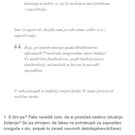
katerega se dobro ve, da bo na koncu imel probleme
z zaposlitvijo.
Smo že ugotovili, da faks sam po sebi nima veliko veze z
zaposlivostjo.
In ja, po mojem mnenju spada Družboslovni
informatik™ med take neuporabne smeri študija!
Če misliš biti družboslovec, pojdi študirat pravo
družboslovje, računalnik se boš pa že navadil
uporabljat.
V vseh panogah so najbolj cenjeni ljudje, ki znajo povezovat
različne stroke.
1. S čim pa? Faks narediš zato, da si povečaš osebno izkušnjo
življenja? Se pa strinjam, da faksa ne potrebuješ za zaposlitev
(mogoče v slo, ampak to zaradi neumnih delodajalcev/države).