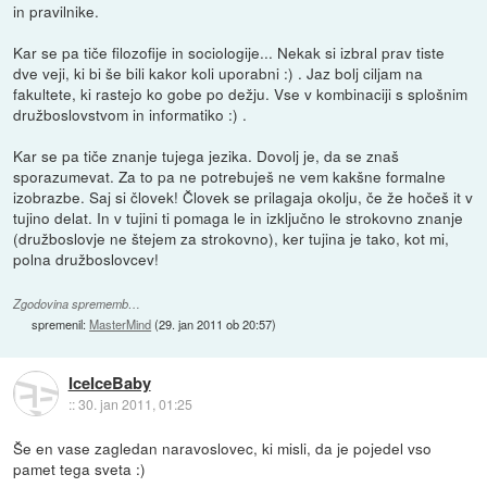
in pravilnike.
Kar se pa tiče filozofije in sociologije... Nekak si izbral prav tiste
dve veji, ki bi še bili kakor koli uporabni :) . Jaz bolj ciljam na
fakultete, ki rastejo ko gobe po dežju. Vse v kombinaciji s splošnim
družboslovstvom in informatiko :) .
Kar se pa tiče znanje tujega jezika. Dovolj je, da se znaš
sporazumevat. Za to pa ne potrebuješ ne vem kakšne formalne
izobrazbe. Saj si človek! Človek se prilagaja okolju, če že hočeš it v
tujino delat. In v tujini ti pomaga le in izključno le strokovno znanje
(družboslovje ne štejem za strokovno), ker tujina je tako, kot mi,
polna družboslovcev!
Zgodovina sprememb…
spremenil:
MasterMind
(
29. jan 2011 ob 20:57
)
IceIceBaby
::
30. jan 2011, 01:25
Še en vase zagledan naravoslovec, ki misli, da je pojedel vso
pamet tega sveta :)