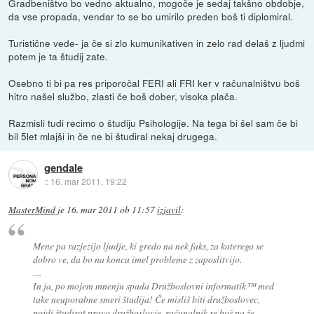
Gradbeništvo bo vedno aktualno, mogoče je sedaj takšno obdobje,
da vse propada, vendar to se bo umirilo preden boš ti diplomiral.
Turistične vede- ja če si zlo kumunikativen in zelo rad delaš z ljudmi
potem je ta študij zate.
Osebno ti bi pa res priporočal FERI ali FRI ker v računalništvu boš
hitro našel službo, zlasti če boš dober, visoka plača.
Razmisli tudi recimo o študiju Psihologije. Na tega bi šel sam če bi
bil 5let mlajši in če ne bi študiral nekaj drugega.
gendale
::
16. mar 2011, 19:22
MasterMind
je
16. mar 2011 ob 11:57
izjavil
:
Mene pa razjezijo ljudje, ki gredo na nek faks, za katerega se
dobro ve, da bo na koncu imel probleme z zaposlitvijo.
....
In ja, po mojem mnenju spada Družboslovni informatik™ med
take neuporabne smeri študija! Če misliš biti družboslovec,
pojdi študirat pravo družboslovje, računalnik se boš pa že