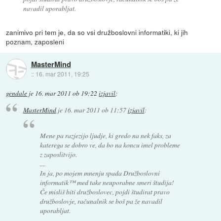
navadil uporabljat.
zanimivo pri tem je, da so vsi družboslovni informatiki, ki jih
poznam, zaposleni
MasterMind
::
16. mar 2011, 19:25
gendale
je
16. mar 2011 ob 19:22
izjavil
:
MasterMind
je
16. mar 2011 ob 11:57
izjavil
:
Mene pa razjezijo ljudje, ki gredo na nek faks, za
katerega se dobro ve, da bo na koncu imel probleme
z zaposlitvijo.
....
In ja, po mojem mnenju spada Družboslovni
informatik™ med take neuporabne smeri študija!
Če misliš biti družboslovec, pojdi študirat pravo
družboslovje, računalnik se boš pa že navadil
uporabljat.