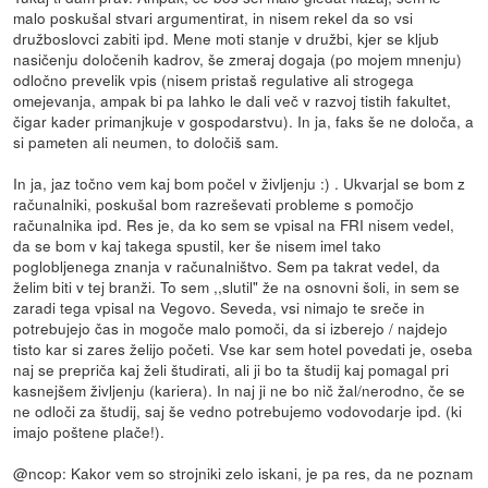
malo poskušal stvari argumentirat, in nisem rekel da so vsi
družboslovci zabiti ipd. Mene moti stanje v družbi, kjer se kljub
nasičenju določenih kadrov, še zmeraj dogaja (po mojem mnenju)
odločno prevelik vpis (nisem pristaš regulative ali strogega
omejevanja, ampak bi pa lahko le dali več v razvoj tistih fakultet,
čigar kader primanjkuje v gospodarstvu). In ja, faks še ne določa, a
si pameten ali neumen, to določiš sam.
In ja, jaz točno vem kaj bom počel v življenju :) . Ukvarjal se bom z
računalniki, poskušal bom razreševati probleme s pomočjo
računalnika ipd. Res je, da ko sem se vpisal na FRI nisem vedel,
da se bom v kaj takega spustil, ker še nisem imel tako
poglobljenega znanja v računalništvo. Sem pa takrat vedel, da
želim biti v tej branži. To sem ,,slutil" že na osnovni šoli, in sem se
zaradi tega vpisal na Vegovo. Seveda, vsi nimajo te sreče in
potrebujejo čas in mogoče malo pomoči, da si izberejo / najdejo
tisto kar si zares želijo početi. Vse kar sem hotel povedati je, oseba
naj se prepriča kaj želi študirati, ali ji bo ta študij kaj pomagal pri
kasnejšem življenju (kariera). In naj ji ne bo nič žal/nerodno, če se
ne odloči za študij, saj še vedno potrebujemo vodovodarje ipd. (ki
imajo poštene plače!).
@ncop: Kakor vem so strojniki zelo iskani, je pa res, da ne poznam