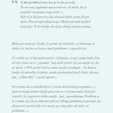
@MasterMind tako kot je že kst povedu
Še en vase zagledan naravoslovec, ki misli, da je
pojedel vso pamet tega sveta :)
Kdo ti je dal pravico da obsojaš ljudi, pusti jih pri
miru. Preveč uporabljaš ego. Mater me taki modeli
razjezijo. To kr misljo da dj pa drugi nimajo pojma.
Mene pa razjezijo ljudje, ki gredo na nek faks, za katerega se
dobro ve, da bo na koncu imel probleme z zaposlitvijo.
Če oseba ne ve kaj misli počet v življenju, si naj vzame kako leto
ali dve časa, in si „zgrunta“ kaj misli počet. In zavedajte se, da
ne more >30% prebivalstva samo meglo prodajat... Na koncu
ljudje, ki naredijo te fakse, gredo protestirat pred vlado, da naj
jim „zrihta šiht“ v javni upravi...
Ne rečem, da so družboslovci (razen določenih programov...)
apriori neuporabni (malo prej sem se verjetno malo štorasto
izrazil). Se zagotovo lahko najde _kaj_ uporabnega. Problem je
le v temu, da jih je odločno preveč! Drugi problem je pa tudi, da
jih preveč naredi faks (to imajo pa zdaj tako ali tako vsi
probleme...).