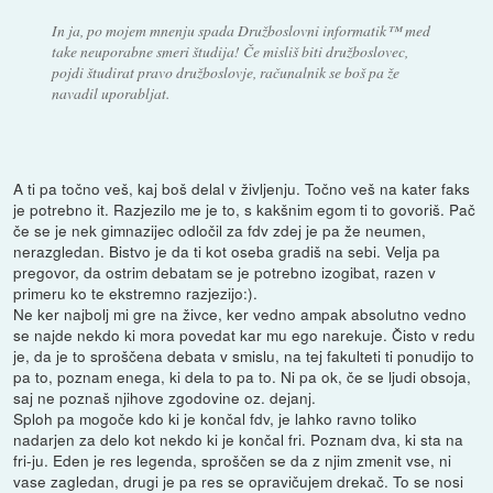
In ja, po mojem mnenju spada Družboslovni informatik™ med
take neuporabne smeri študija! Če misliš biti družboslovec,
pojdi študirat pravo družboslovje, računalnik se boš pa že
navadil uporabljat.
A ti pa točno veš, kaj boš delal v življenju. Točno veš na kater faks
je potrebno it. Razjezilo me je to, s kakšnim egom ti to govoriš. Pač
če se je nek gimnazijec odločil za fdv zdej je pa že neumen,
nerazgledan. Bistvo je da ti kot oseba gradiš na sebi. Velja pa
pregovor, da ostrim debatam se je potrebno izogibat, razen v
primeru ko te ekstremno razjezijo:).
Ne ker najbolj mi gre na živce, ker vedno ampak absolutno vedno
se najde nekdo ki mora povedat kar mu ego narekuje. Čisto v redu
je, da je to sproščena debata v smislu, na tej fakulteti ti ponudijo to
pa to, poznam enega, ki dela to pa to. Ni pa ok, če se ljudi obsoja,
saj ne poznaš njihove zgodovine oz. dejanj.
Sploh pa mogoče kdo ki je končal fdv, je lahko ravno toliko
nadarjen za delo kot nekdo ki je končal fri. Poznam dva, ki sta na
fri-ju. Eden je res legenda, sproščen se da z njim zmenit vse, ni
vase zagledan, drugi je pa res se opravičujem drekač. To se nosi