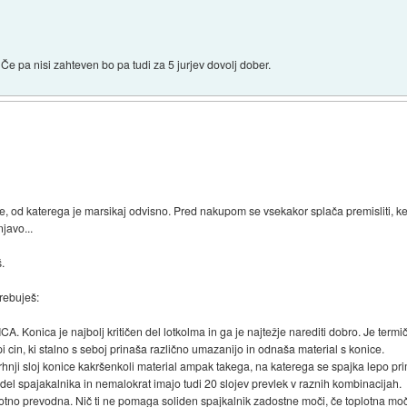
 Če pa nisi zahteven bo pa tudi za 5 jurjev dovolj dober.
 od katerega je marsikaj odvisno. Pred nakupom se vsekakor splača premisliti, ker 
javo...
š.
trebuješ:
nica je najbolj kritičen del lotkolma in ga je najtežje narediti dobro. Je termič
opi cin, ki stalno s seboj prinaša različno umazanijo in odnaša material s konice.
rhnji sloj konice kakršenkoli material ampak takega, na katerega se spajka lepo pr
 del spajakalnika in nemalokrat imajo tudi 20 slojev prevlek v raznih kombinacijah.
lotno prevodna. Nič ti ne pomaga soliden spajkalnik zadostne moči, če toplotna moč z