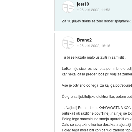
jest10
::
26. okt 2002, 11:53
Za 10 jurjev dobiš že zelo dober spajkalnik.
Brane2
::
26. okt 2002, 18:16
Tu bi se kazalo malo ustaviti in zamisliti.
Lotkolm je sicer osnovno, a pommbno orodje,
kar nekaj časa preden boš pri volji za zamen
Vse je odvisno od tega, za kaj ga potrebuje
Če gre za ljubiteljsko elektroniko, potem po
1. Najbolj Pomembno. KAKOVOSTNA KONICA. Ko
pritiskaš ob različne površine), na njej se t
Poleg tega snovalci ne smejo uporabiti za v
Zato so spajaklne konice dostikrat najdražji
Poleg tega mora biti konica tudi zadosti top