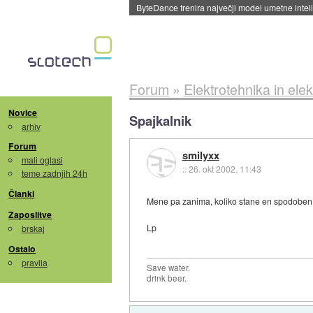
Spletne strani začele streči oglase za agente
Forum
»
Elektrotehnika in elek
Novice
Spajkalnik
arhiv
Forum
smilyxx
mali oglasi
::
26. okt 2002, 11:43
teme zadnjih 24h
Članki
Mene pa zanima, koliko stane en spodoben 
Zaposlitve
Lp
brskaj
Ostalo
pravila
Save water.
drink beer.