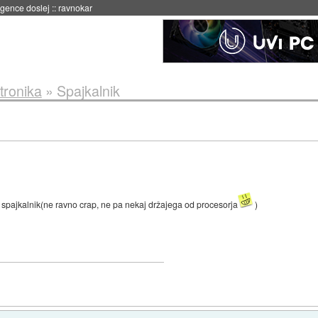
 umetne inteligence
::
danes ob 21:23
tronika
»
Spajkalnik
spajkalnik(ne ravno crap, ne pa nekaj držajega od procesorja
)