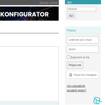
Išči:
Zadnje novice
Prijava
Zapomni si me
nov uporabnik
pozabili geslo?