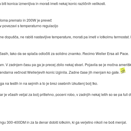
biti konica izmenljiva in moraš imeti nekaj konic različnih velikosti.
eloma premalo in 200W je preveč
 v povezavi s temperaturno regulacijo
ne dopušča, ne rabiš nastavljive temperature, moraš pa imeti v lotkolmu termostat. 
včasih, tako da se splača odločiti za solidno znamko. Recimo Weller Ersa ali Pace.
mam. V zadnjem času pa ga je precej zbilo nekaj stvari. Pojavila se je močna ameri
legendarna večnost Wellerjevih konic izginila. Zadne čase jih menjam ko gate.
 na testih in na sejmih a to je brez osebnih izkušenj bolj tko.
je včasih veljal za bolj pritlehno, poceni robo, v zadnjih nekaj letih so se pa full d
 300-400DM in za ta denar dobiš lotkolm, ki ga verjetno nikoli ne boš menjal.