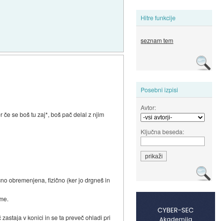
Hitre funkcije
seznam tem
Posebni izpisi
Avtor:
če se boš tu zaj*, boš pač delal z njim
Ključna beseda:
no obremenjena, fizično (ker jo drgneš in
ime.
astaja v konici in se ta preveč ohladi pri