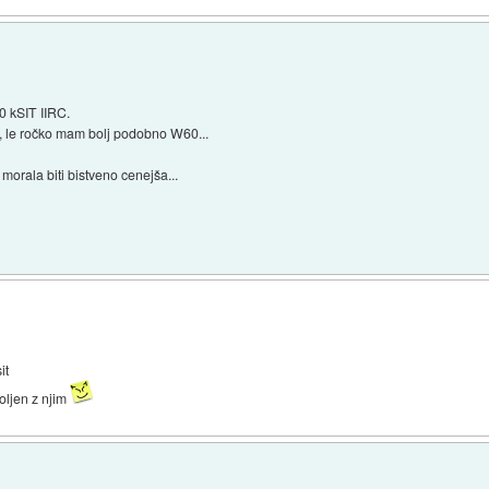
0 kSIT IIRC.
o, le ročko mam bolj podobno W60...
morala biti bistveno cenejša...
it
oljen z njim