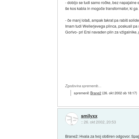
- dobijo se tudi samo ročke, bez napajalne
še kos kabla in mogoče transformator, ki ga
- če manj lotaš, ampak takrat pa rabiš soli
Imam tudi Wellerjevega plinca, poskusil pa s
Gorivo- pri Ersi navaden plin za vžigalnike,
Zgodovina sprememb…
spremenil:
Brane2
(
26. okt 2002 ob 18:17
)
smilyxx
::
26. okt 2002, 20:53
Brane2: Hvala za tvoj obširen odgovor. Spa