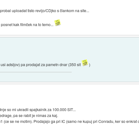
probal uploadat tisto revijo/CDjko s člankom na site...
ba posnet kak filmček na to temo...
 usi adsljov) pa prodajat za pametn dnar (350 sit
)
je so mi ukradli spajkalnik za 100.000 SIT...
drage, pa se rabit je nimas za kaj.
1 (ce se ne motim). Prodajajo ga pri IC (samo ne kupuj pri Conradu, ker so enkrat d