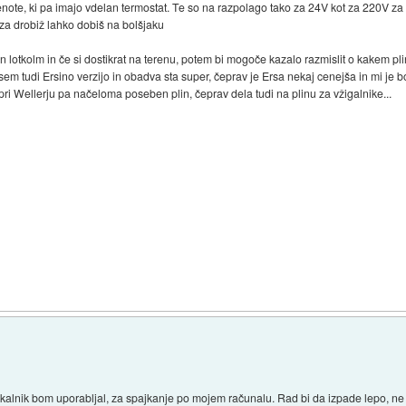
 enote, ki pa imajo vdelan termostat. Te so na razpolago tako za 24V kot za 220V 
 za drobiž lahko dobiš na bolšjaku
den lotkolm in če si dostikrat na terenu, potem bi mogoče kazalo razmislit o kakem 
em tudi Ersino verzijo in obadva sta super, čeprav je Ersa nekaj cenejša in mi je b
 pri Wellerju pa načeloma poseben plin, čeprav dela tudi na plinu za vžigalnike...
jkalnik bom uporabljal, za spajkanje po mojem računalu. Rad bi da izpade lepo, ne