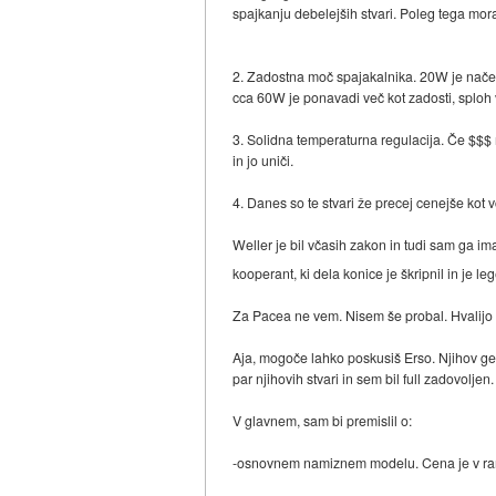
spajkanju debelejših stvari. Poleg tega mora 
2. Zadostna moč spajakalnika. 20W je nač
cca 60W je ponavadi več kot zadosti, sploh
3. Solidna temperaturna regulacija. Če $$$ 
in jo uniči.
4. Danes so te stvari že precej cenejše kot 
Weller je bil včasih zakon in tudi sam ga i
kooperant, ki dela konice je škripnil in je 
Za Pacea ne vem. Nisem še probal. Hvalijo ga
Aja, mogoče lahko poskusiš Erso. Njihov gear 
par njihovih stvari in sem bil full zadovoljen.
V glavnem, sam bi premislil o:
-osnovnem namiznem modelu. Cena je v rangu