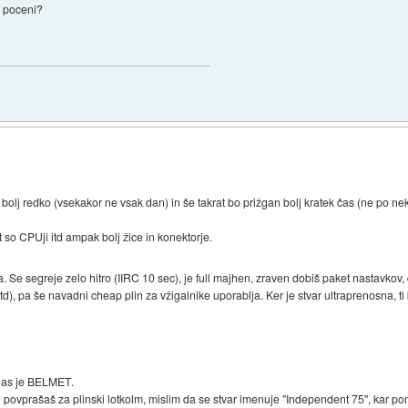
i poceni?
 bolj redko (vsekakor ne vsak dan) in še takrat bo prižgan bolj kratek čas (ne po nek
t so CPUji itd ampak bolj žice in konektorje.
a. Se segreje zelo hitro (IIRC 10 sec), je full majhen, zraven dobiš paket nastav
 itd), pa še navadni cheap plin za vžigalnike uporablja. Ker je stvar ultraprenosna, ti
.
 nas je BELMET.
in povprašaš za plinski lotkolm, mislim da se stvar imenuje "Independent 75", kar p