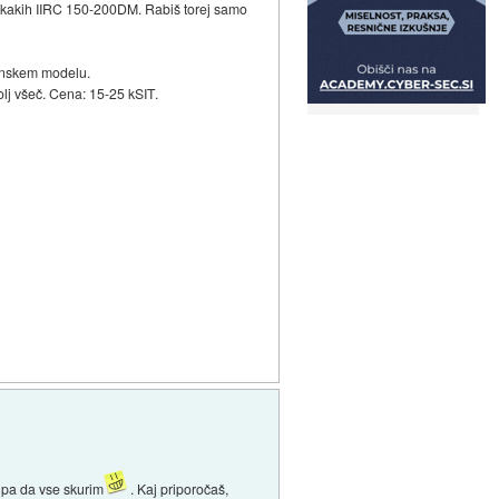
za kakih IIRC 150-200DM. Rabiš torej samo
plinskem modelu.
olj všeč. Cena: 15-25 kSIT.
 pa da vse skurim
. Kaj priporočaš,