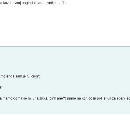
a kazalo vsaj pogledat zaradi večje moči...
amo enga sam je ful cudn)
at)
 mamo doma se mi una žička (cink ane?) prime na konico in pol je full zajeban lepo