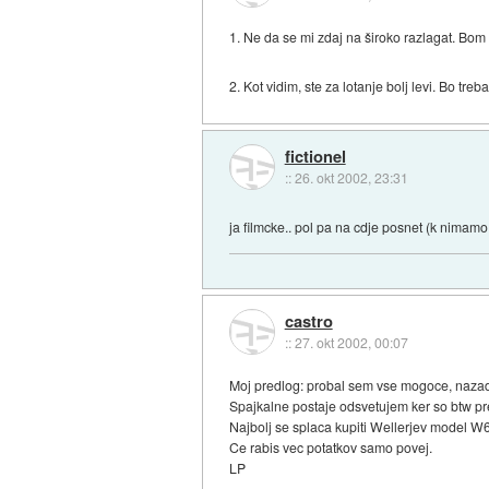
1. Ne da se mi zdaj na široko razlagat. Bom 
2. Kot vidim, ste za lotanje bolj levi. Bo tre
fictionel
::
26. okt 2002, 23:31
ja filmcke.. pol pa na cdje posnet (k nimamo
castro
::
27. okt 2002, 00:07
Moj predlog: probal sem vse mogoce, nazadn
Spajkalne postaje odsvetujem ker so btw pre
Najbolj se splaca kupiti Wellerjev model W6
Ce rabis vec potatkov samo povej.
LP