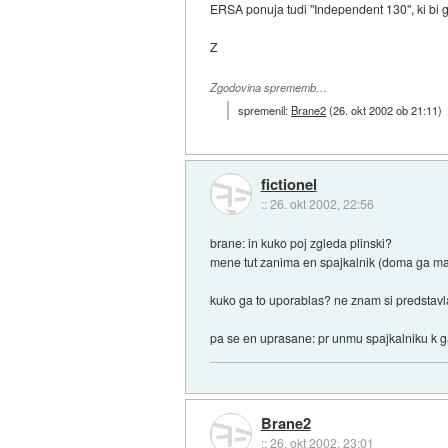
ERSA ponuja tudi "Independent 130", ki bi g
Z
Zgodovina sprememb…
spremenil:
Brane2
(
26. okt 2002 ob 21:11
)
fictionel
::
26. okt 2002, 22:56
brane: in kuko poj zgleda plinski?
mene tut zanima en spajkalnik (doma ga m
kuko ga to uporablas? ne znam si predstavl
pa se en uprasane: pr unmu spajkalniku k ga
Brane2
::
26. okt 2002, 23:01