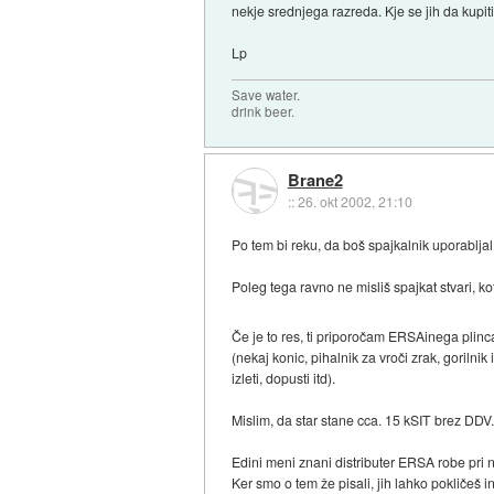
nekje srednjega razreda. Kje se jih da kupit
Lp
Save water.
drink beer.
Brane2
::
26. okt 2002, 21:10
Po tem bi reku, da boš spajkalnik uporabljal
Poleg tega ravno ne misliš spajkat stvari, ko
Če je to res, ti priporočam ERSAinega plinc
(nekaj konic, pihalnik za vroči zrak, gorilnik
izleti, dopusti itd).
Mislim, da star stane cca. 15 kSIT brez DDV
Edini meni znani distributer ERSA robe pri
Ker smo o tem že pisali, jih lahko pokličeš 