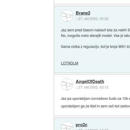
Brane2
::
27. okt 2002, 00:22
Jaz sem pred časom nabavil tole za nekih 5
No, mogoče malo starejši model. Vse je ist
Sama ročka z regulacijo, kot je tvoja W61 bi 
LOTKOLM
AngelOfDeath
::
27. okt 2002, 02:12
Jaz pa uporabljam conradovo čudo za 10k s
uporablljam ga že 6let in sem več kot zadov
pro2c