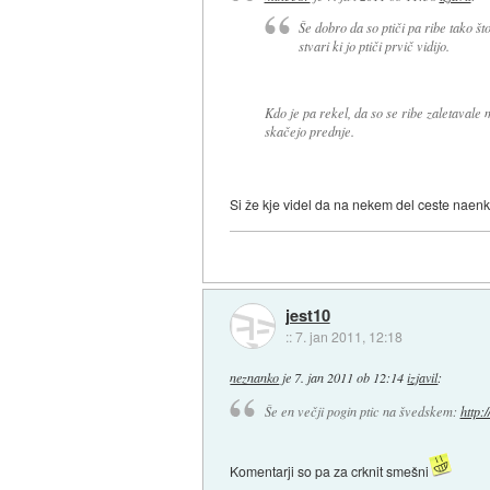
Še dobro da so ptiči pa ribe tako št
stvari ki jo ptiči prvič vidijo.
Kdo je pa rekel, da so se ribe zaletavale 
skačejo prednje.
Si že kje videl da na nekem del ceste naenkr
jest10
::
7. jan 2011, 12:18
neznanko
je
7. jan 2011 ob 12:14
izjavil
:
Še en večji pogin ptic na švedskem:
http:
Komentarji so pa za crknit smešni