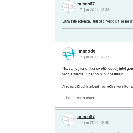
mihec87
::
7. jan 2011, 12:32
Jaka intelegenca.Tudi ptiči vedo da se ne s
imagodei
::
7. jan 2011, 12:37
No, saj je jasno - ker so ptiči dovolj intelig
teorija zarote. Ziher bojni plin testirajo.
Al so pa ptiči bolj inteligentni od večine teoretikov z
- Hoc est qui sumus -
mihec87
::
7. jan 2011, 12:40