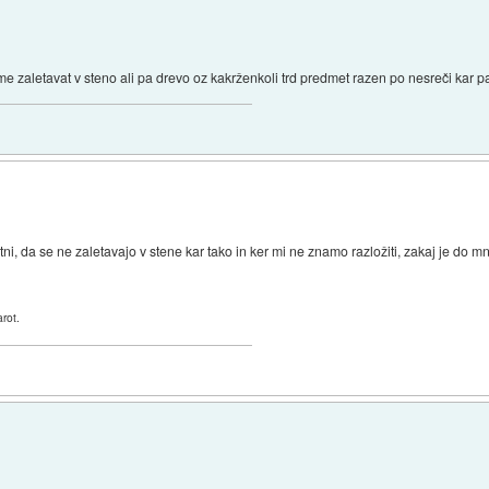
me zaletavat v steno ali pa drevo oz kakrženkoli trd predmet razen po nesreči kar p
entni, da se ne zaletavajo v stene kar tako in ker mi ne znamo razložiti, zakaj je do m
arot.