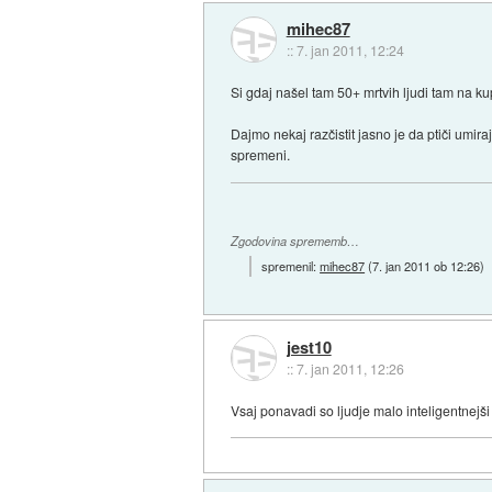
mihec87
::
7. jan 2011, 12:24
Si gdaj našel tam 50+ mrtvih ljudi tam na ku
Dajmo nekaj razčistit jasno je da ptiči umira
spremeni.
Zgodovina sprememb…
spremenil:
mihec87
(
7. jan 2011 ob 12:26
)
jest10
::
7. jan 2011, 12:26
Vsaj ponavadi so ljudje malo inteligentnejši