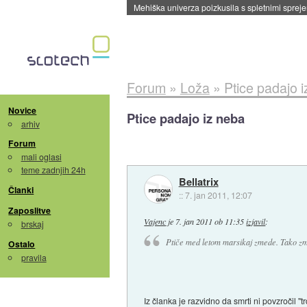
Evropska vesoljska agencija razvija svojo rak
Forum
»
Loža
»
Ptice padajo 
Novice
Ptice padajo iz neba
arhiv
Forum
mali oglasi
teme zadnjih 24h
Bellatrix
Članki
::
7. jan 2011, 12:07
Zaposlitve
Vajenc
je
7. jan 2011 ob 11:35
izjavil
:
brskaj
Ptiče med letom marsikaj zmede. Tako zmed
Ostalo
pravila
Iz članka je razvidno da smrti ni povzročil "