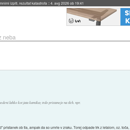
eto za večkratno uporabo
::
4. avg 2026 ob 19:41
iz neba
eni lahko kot jata kamikaz trdo pristanejo na tleh. npr.
trd" pristanek ob tla, ampak da so umrle v zraku. Torej odpade trk z letalom, oz. toča