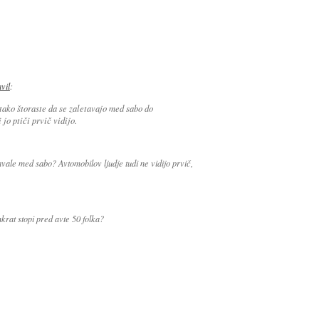
avil
:
 tako štoraste da se zaletavajo med sabo do
 jo ptiči prvič vidijo.
avale med sabo? Avtomobilov ljudje tudi ne vidijo prvič,
krat stopi pred avte 50 folka?