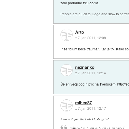
zelo podobne trku ob tla.
People are quick to judge and slow to corre
Arto
::
7. jan 2011, 12:08
Piše "blunt force trauma". Kar je trk. Kako s
neznanko
::
7. jan 2011, 12:14
Še en večji pogin ptic na švedskem:
http://
mihec87
::
7. jan 2011, 12:17
Arto
je
7. jan 2011 ob 11:56
izjavil
:
mihec87
je
7. jan 2011 ob 11:38
izjavil
: