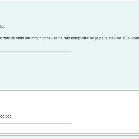
pu.
jo zato če vidiš par mrtvih ptičev se ne rabi komplicirat ko je pa ta številka 100+ k
 od ptic