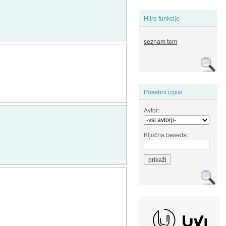
Hitre funkcije
seznam tem
Posebni izpisi
Avtor:
Ključna beseda: