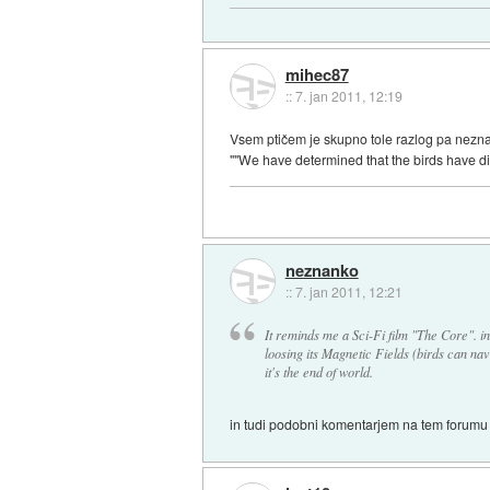
mihec87
::
7. jan 2011, 12:19
Vsem ptičem je skupno tole razlog pa nezn
""We have determined that the birds have di
neznanko
::
7. jan 2011, 12:21
It reminds me a Sci-Fi film "The Core". in
loosing its Magnetic Fields (birds can nav
it's the end of world.
in tudi podobni komentarjem na tem forumu 