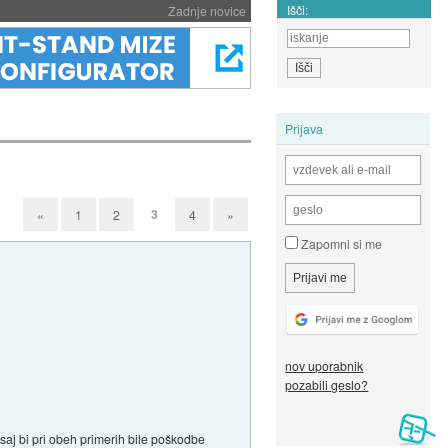
Išči:
Zadnje novice
Prijava
3
«
1
2
4
»
Zapomni si me
nov uporabnik
pozabili geslo?
, saj bi pri obeh primerih bile poškodbe