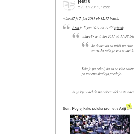
jest10
::
7. jan 2011, 12:22
mihec87
je
7. jan 2011 ob 12:17
izjavil
:
Arto
je
7. jan 2011 ob 11:56
izjavil
:
mihec87
je
7. jan 2011 ob 11:38
izj
Še dobro da so ptiči pa ribe
smrti.Ja toča je res stvari ki
Kdo je pa rekel, da so se ribe zalet
pa vseeno skačejo prednje.
Si že kje videl da na nekem del ceste naen
Sem. Poglej kako poteka promet v Aziji