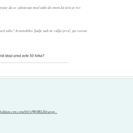
oraste da se zaletavajo med sabo do smrti.Ja toča je res
med sabo? Avtomobilov ljudje tudi ne vidijo prvič, pa vseeno
at stopi pred avte 50 folka?
//edition.cnn.com/2011/WORLD/europ...