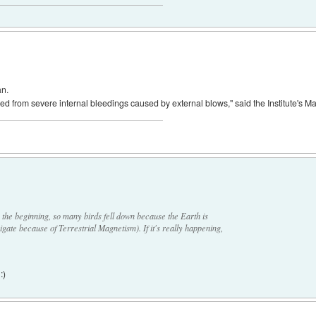
an.
ed from severe internal bleedings caused by external blows," said the Institute's M
 the beginning, so many birds fell down because the Earth is
igate because of Terrestrial Magnetism). If it's really happening,
:)