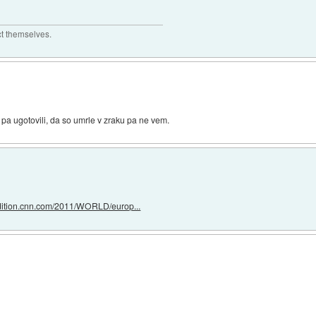
ct themselves.
o pa ugotovili, da so umrle v zraku pa ne vem.
edition.cnn.com/2011/WORLD/europ...