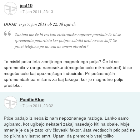
jest10
::
7. jan 2011, 23:13
DOOM_er
je
7. jan 2011 ob 22:38
izjavil
:
Zanima me če bi res kao elektronske naprave pocrkale če bi se
spremenila polariteta ker polprevodniki nebi nevem kaj? Se
pravi telefona po novem ne smem obračat?
To misliš polariteta zemljinega magnetnega polja? Če bi se
spremenila v rangu nanosekund(mogoče celo mikrosekund) bi se
mogoče celo kaj opaznejšega induciralo. Pri počasnejših
spremembah pa ni šans za kaj takega, ker je magnetno polje
prešibko.
PacificBlue
::
7. jan 2011, 23:32
Ptice padajo iz neba iz nam nepoznanega razloga. Lahko samo
ugibamo, kot ugibajo nekateri zakaj nasedajo kiti na obale. Moje
mnenje je da je zato kriv človeski faktor. Jata vectisocih ptic pač ne
bo pikirala v lastno smrt. Upam, da premorejo vsaj toliko