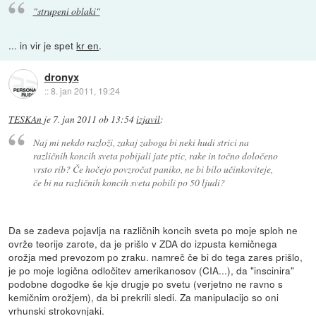
"strupeni oblaki"
... in vir je spet
kr en
.
dronyx
::
8. jan 2011, 19:24
TESKAn
je
7. jan 2011 ob 13:54
izjavil
:
Naj mi nekdo razloži, zakaj zaboga bi neki hudi strici na
različnih koncih sveta pobijali jate ptic, rake in točno določeno
vrsto rib? Če hočejo povzročat paniko, ne bi bilo učinkoviteje,
če bi na različnih koncih sveta pobili po 50 ljudi?
Da se zadeva pojavlja na različnih koncih sveta po moje sploh ne
ovrže teorije zarote, da je prišlo v ZDA do izpusta kemičnega
orožja med prevozom po zraku. namreč če bi do tega zares prišlo,
je po moje logična odločitev amerikanosov (CIA...), da "inscinira"
podobne dogodke še kje drugje po svetu (verjetno ne ravno s
kemičnim orožjem), da bi prekrili sledi. Za manipulacijo so oni
vrhunski strokovnjaki.