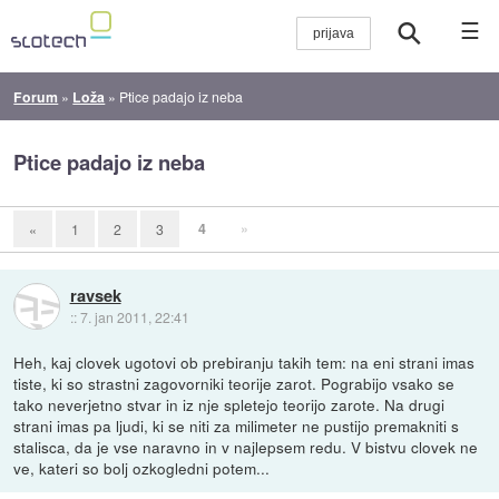
☰
Forum
»
Loža
»
Ptice padajo iz neba
Ptice padajo iz neba
4
»
«
1
2
3
ravsek
::
7. jan 2011, 22:41
Heh, kaj clovek ugotovi ob prebiranju takih tem: na eni strani imas
tiste, ki so strastni zagovorniki teorije zarot. Pograbijo vsako se
tako neverjetno stvar in iz nje spletejo teorijo zarote. Na drugi
strani imas pa ljudi, ki se niti za milimeter ne pustijo premakniti s
stalisca, da je vse naravno in v najlepsem redu. V bistvu clovek ne
ve, kateri so bolj ozkogledni potem...