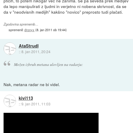
ptičih, to potem nikogar več ne zanima. Se pa seveda prek medijev
da lepo manipulirati z ljudmi in verjetno ni nobena skrivnost, da se
da v "neodvisnih medijih" kakšno "novico" preprosto tudi plačati.
Zgodovina sprememb…
spremenil:
dronyx
(
8. jan 2011 ob 19:44
)
AtaStrudl
::
8. jan 2011, 20:24
Možen izbruh metana ulovljen na radarju:
Nak, metana radar ne bi videl.
kivi113
::
9. jan 2011, 11:03