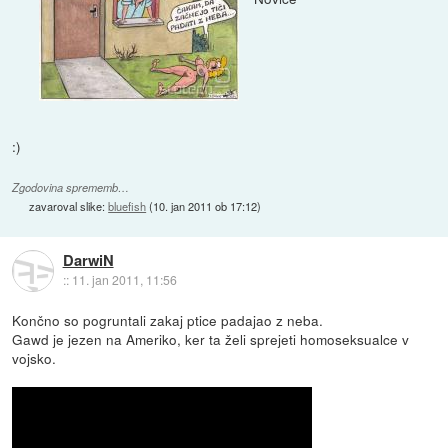
:)
Zgodovina sprememb…
zavaroval slike:
bluefish
(
10. jan 2011 ob 17:12
)
DarwiN
::
11. jan 2011, 11:56
Končno so pogruntali zakaj ptice padajao z neba.
Gawd je jezen na Ameriko, ker ta želi sprejeti homoseksualce v
vojsko.