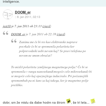
inteligence.
DOOM_er
::
8. jan 2011, 02:13
jest10
je
7. jan 2011 ob 23:13
izjavil
:
DOOM_er
je
7. jan 2011 ob 22:38
izjavil
:
Zanima me če bi res kao elektronske naprave
pocrkale če bi se spremenila polariteta ker
polprevodniki nebi nevem kaj? Se pravi telefona po
novem ne smem obračat?
To misliš polariteta zemljinega magnetnega polja? Če bi se
spremenila v rangu nanosekund(mogoče celo mikrosekund) bi
se mogoče celo kaj opaznejšega induciralo. Pri počasnejših
spremembah pa ni šans za kaj takega, ker je magnetno polje
prešibko.
dobr, sm že mislu da đabe hodm na štrom
, še tri leta...