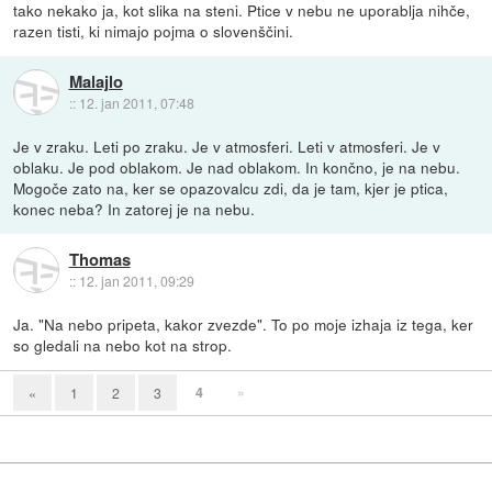
tako nekako ja, kot slika na steni. Ptice v nebu ne uporablja nihče,
razen tisti, ki nimajo pojma o slovenščini.
Malajlo
::
12. jan 2011, 07:48
Je v zraku. Leti po zraku. Je v atmosferi. Leti v atmosferi. Je v
oblaku. Je pod oblakom. Je nad oblakom. In končno, je na nebu.
Mogoče zato na, ker se opazovalcu zdi, da je tam, kjer je ptica,
konec neba? In zatorej je na nebu.
Thomas
::
12. jan 2011, 09:29
Ja. "Na nebo pripeta, kakor zvezde". To po moje izhaja iz tega, ker
so gledali na nebo kot na strop.
4
»
«
1
2
3