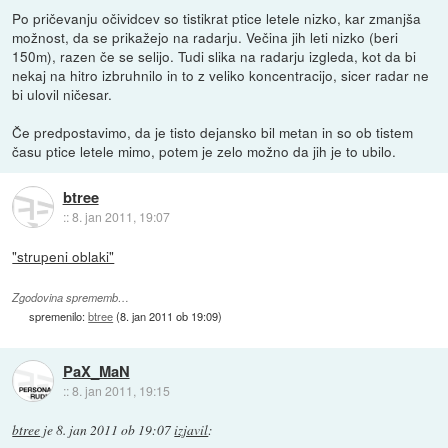
Po pričevanju očividcev so tistikrat ptice letele nizko, kar zmanjša
možnost, da se prikažejo na radarju. Večina jih leti nizko (beri
150m), razen če se selijo. Tudi slika na radarju izgleda, kot da bi
nekaj na hitro izbruhnilo in to z veliko koncentracijo, sicer radar ne
bi ulovil ničesar.
Če predpostavimo, da je tisto dejansko bil metan in so ob tistem
času ptice letele mimo, potem je zelo možno da jih je to ubilo.
btree
::
8. jan 2011, 19:07
"strupeni oblaki"
Zgodovina sprememb…
spremenilo:
btree
(
8. jan 2011 ob 19:09
)
PaX_MaN
::
8. jan 2011, 19:15
btree
je
8. jan 2011 ob 19:07
izjavil
: