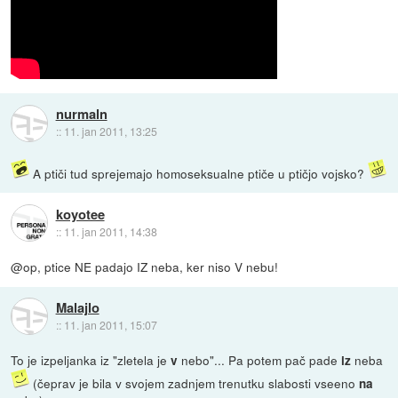
nurmaln
::
11. jan 2011, 13:25
A ptiči tud sprejemajo homoseksualne ptiče u ptičjo vojsko?
koyotee
::
11. jan 2011, 14:38
@op, ptice NE padajo IZ neba, ker niso V nebu!
Malajlo
::
11. jan 2011, 15:07
To je izpeljanka iz "zletela je
nebo"... Pa potem pač pade
neba
v
iz
(čeprav je bila v svojem zadnjem trenutku slabosti vseeno
na