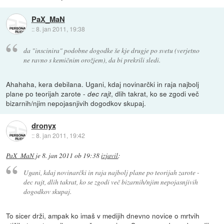
PaX_MaN
::
8. jan 2011, 19:38
da "inscinira" podobne dogodke še kje drugje po svetu (verjetno
ne ravno s kemičnim orožjem), da bi prekrili sledi.
Ahahaha, kera debilana. Ugani, kdaj novinarčki in raja najbolj
plane po teorijah zarote -
, dlih takrat, ko se zgodi več
dec rajt
bizarnih/njim nepojasnjivih dogodkov skupaj.
dronyx
::
8. jan 2011, 19:42
PaX_MaN
je
8. jan 2011 ob 19:38
izjavil
:
Ugani, kdaj novinarčki in raja najbolj plane po teorijah zarote -
dec rajt
, dlih takrat, ko se zgodi več bizarnih/njim nepojasnjivih
dogodkov skupaj.
To sicer drži, ampak ko imaš v medijih dnevno novice o mrtvih