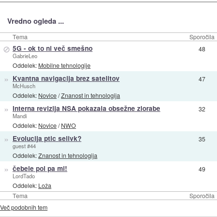
Vredno ogleda ...
Tema
Sporočila
⊘
5G - ok to ni več smešno
48
GabrieLeo
Oddelek:
Mobilne tehnologije
»
Kvantna navigacija brez satelitov
47
McHusch
Oddelek:
Novice
/
Znanost in tehnologija
»
Interna revizija NSA pokazala obsežne zlorabe
32
Mandi
Oddelek:
Novice
/
NWO
»
Evolucija ptic selivk?
35
guest #44
Oddelek:
Znanost in tehnologija
»
čebele pol pa mi!
49
LordTado
Oddelek:
Loža
Tema
Sporočila
Več podobnih tem