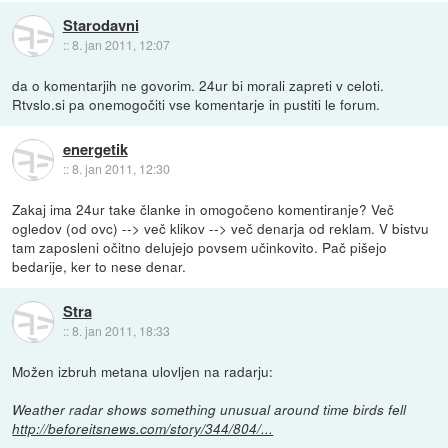
Starodavni
::
8. jan 2011, 12:07
da o komentarjih ne govorim. 24ur bi morali zapreti v celoti.
Rtvslo.si pa onemogočiti vse komentarje in pustiti le forum.
energetik
::
8. jan 2011, 12:30
Zakaj ima 24ur take članke in omogočeno komentiranje? Več
ogledov (od ovc) --> več klikov --> več denarja od reklam. V bistvu
tam zaposleni očitno delujejo povsem učinkovito. Pač pišejo
bedarije, ker to nese denar.
Stra
::
8. jan 2011, 18:33
Možen izbruh metana ulovljen na radarju:
Weather radar shows something unusual around time birds fell
http://beforeitsnews.com/story/344/804/...