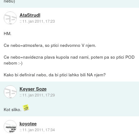
nebu)
AtaStrudl
::
11. jan 2011, 17:23
HM.
Ce nebo=atmosfera, so ptici nedvomno V njem.
Ce nebo=navidezna plava kupola nad nami, potem pa so ptici POD
nebom :-)
Kako bi definiral nebo, da bi ptici lahko bili NA njem?
Keyser Soze
::
11. jan 2011, 17:29
Kot sliko.
koyotee
::
11. jan 2011, 17:34