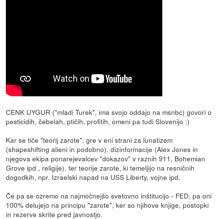
CENK UYGUR ("mladi Turek", ima svojo oddajo na msnbc) govori o
pesticidih, čebelah, ptičih, profitih, omeni pa tudi Slovenijo :)
Kar se tiče "teorij zarote", gre v eni strani za lunatizem
(shapeshifting alieni in podobno), dizinformacije (Alex Jones in
njegova ekipa ponarejevalcev "dokazov" v raznih 911, Bohemian
Grove ipd., religije), ter teorije zarote, ki temeljijo na resničnih
dogodkih, npr. Izraelski napad na USS Liberty, vojne ipd.
Če pa se ozremo na najmočnejšo svetovno inštitucijo - FED, pa oni
100% delujejo na principu "zarote", ker so njihove knjige, postopki
in rezerve skrite pred javnostjo.