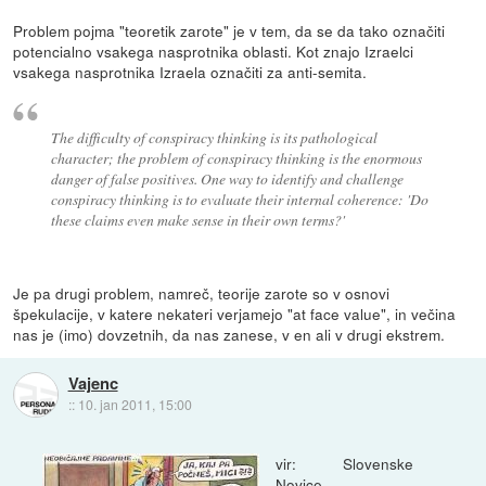
Problem pojma "teoretik zarote" je v tem, da se da tako označiti
potencialno vsakega nasprotnika oblasti. Kot znajo Izraelci
vsakega nasprotnika Izraela označiti za anti-semita.
The difficulty of conspiracy thinking is its pathological
character; the problem of conspiracy thinking is the enormous
danger of false positives. One way to identify and challenge
conspiracy thinking is to evaluate their internal coherence: 'Do
these claims even make sense in their own terms?'
Je pa drugi problem, namreč, teorije zarote so v osnovi
špekulacije, v katere nekateri verjamejo "at face value", in večina
nas je (imo) dovzetnih, da nas zanese, v en ali v drugi ekstrem.
Vajenc
::
10. jan 2011, 15:00
vir: Slovenske
Novice