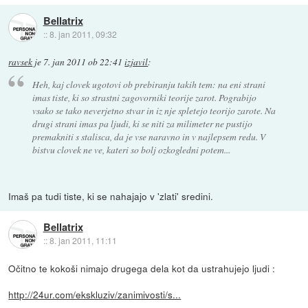
Bellatrix
::
8. jan 2011, 09:32
ravsek
je
7. jan 2011 ob 22:41
izjavil
:
Heh, kaj clovek ugotovi ob prebiranju takih tem: na eni strani
imas tiste, ki so strastni zagovorniki teorije zarot. Pograbijo
vsako se tako neverjetno stvar in iz nje spletejo teorijo zarote. Na
drugi strani imas pa ljudi, ki se niti za milimeter ne pustijo
premakniti s stalisca, da je vse naravno in v najlepsem redu. V
bistvu clovek ne ve, kateri so bolj ozkogledni potem...
Imaš pa tudi tiste, ki se nahajajo v 'zlati' sredini.
Bellatrix
::
8. jan 2011, 11:11
Očitno te kokoši nimajo drugega dela kot da ustrahujejo ljudi :
http://24ur.com/ekskluziv/zanimivosti/s...