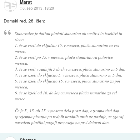
Marat
::
6. sep 2013, 18:20
Domski red
, 28. člen:
Stanovalec je dolžan plačati stanarino ob vselitvi in izselitvi in
sicer:
1. če se vseli do vključno 15. v mesecu, plača stanarino za ves
mesec,
2. če se vseli po 15. v mesecu, plača stanarino za polovico
meseca,
3. če se vseli v zadnjih 5 dneh v mesecu, plača stanarino za 5 dni,
4. če se izseli do vključno 5. v mesecu, plača stanarino za 5 dni,
5. če se izseli do vključno 15. v mesecu, plača stanarino za pol
meseca,
6. če se izseli od 16. do konca meseca plača stanarino za cel
mesec.
Če je 5., 15. ali 25. v mesecu dela prost dan, oziroma tisti dan
sprejemna pisarna po rednih uradnih urah ne posluje, se zgoraj
navedeni plačilni pogoji prenesejo na prvi delovni dan.
Skattor