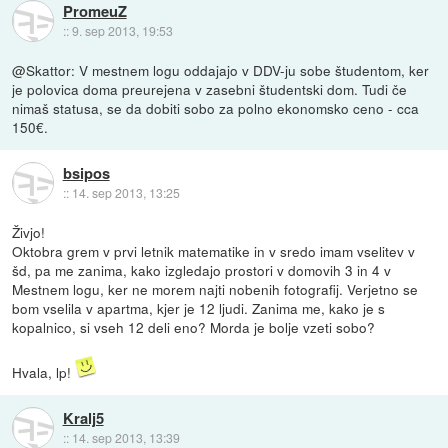
PromeuZ
::
9. sep 2013, 19:53
@Skattor: V mestnem logu oddajajo v DDV-ju sobe študentom, ker
je polovica doma preurejena v zasebni študentski dom. Tudi če
nimaš statusa, se da dobiti sobo za polno ekonomsko ceno - cca
150€.
bsipos
::
14. sep 2013, 13:25
Živjo!
Oktobra grem v prvi letnik matematike in v sredo imam vselitev v
šd, pa me zanima, kako izgledajo prostori v domovih 3 in 4 v
Mestnem logu, ker ne morem najti nobenih fotografij. Verjetno se
bom vselila v apartma, kjer je 12 ljudi. Zanima me, kako je s
kopalnico, si vseh 12 deli eno? Morda je bolje vzeti sobo?
Hvala, lp!
Kralj5
::
14. sep 2013, 13:39