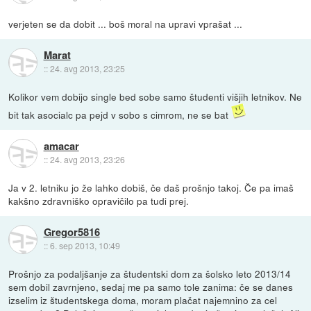
verjeten se da dobit ... boš moral na upravi vprašat ...
Marat
::
24. avg 2013, 23:25
Kolikor vem dobijo single bed sobe samo študenti višjih letnikov. Ne
bit tak asocialc pa pejd v sobo s cimrom, ne se bat
amacar
::
24. avg 2013, 23:26
Ja v 2. letniku jo že lahko dobiš, če daš prošnjo takoj. Če pa imaš
kakšno zdravniško opravičilo pa tudi prej.
Gregor5816
::
6. sep 2013, 10:49
Prošnjo za podaljšanje za študentski dom za šolsko leto 2013/14
sem dobil zavrnjeno, sedaj me pa samo tole zanima: če se danes
izselim iz študentskega doma, moram plačat najemnino za cel