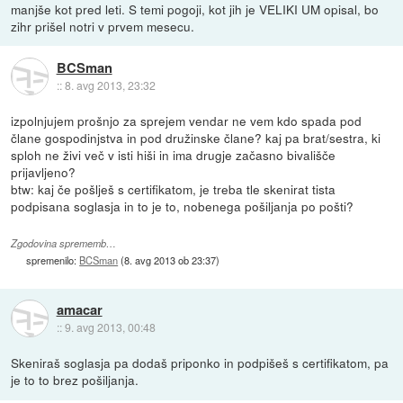
manjše kot pred leti. S temi pogoji, kot jih je VELIKI UM opisal, bo
zihr prišel notri v prvem mesecu.
BCSman
::
8. avg 2013, 23:32
izpolnjujem prošnjo za sprejem vendar ne vem kdo spada pod
člane gospodinjstva in pod družinske člane? kaj pa brat/sestra, ki
sploh ne živi več v isti hiši in ima drugje začasno bivališče
prijavljeno?
btw: kaj če pošlješ s certifikatom, je treba tle skenirat tista
podpisana soglasja in to je to, nobenega pošiljanja po pošti?
Zgodovina sprememb…
spremenilo:
BCSman
(
8. avg 2013 ob 23:37
)
amacar
::
9. avg 2013, 00:48
Skeniraš soglasja pa dodaš priponko in podpišeš s certifikatom, pa
je to to brez pošiljanja.