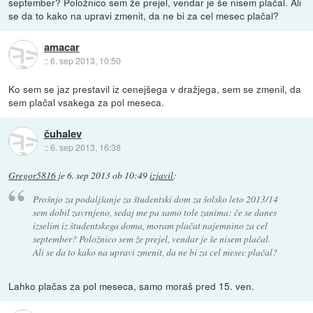
september? Položnico sem že prejel, vendar je še nisem plačal. Ali
se da to kako na upravi zmenit, da ne bi za cel mesec plačal?
amacar
::
6. sep 2013, 10:50
Ko sem se jaz prestavil iz cenejšega v dražjega, sem se zmenil, da
sem plačal vsakega za pol meseca.
čuhalev
::
6. sep 2013, 16:38
Gregor5816
je
6. sep 2013 ob 10:49
izjavil
:
Prošnjo za podaljšanje za študentski dom za šolsko leto 2013/14
sem dobil zavrnjeno, sedaj me pa samo tole zanima: če se danes
izselim iz študentskega doma, moram plačat najemnino za cel
september? Položnico sem že prejel, vendar je še nisem plačal.
Ali se da to kako na upravi zmenit, da ne bi za cel mesec plačal?
Lahko plačas za pol meseca, samo moraš pred 15. ven.