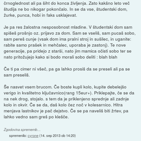
črnoglednost ali pa šiht do konca življenja. Zato kakšno leto več
študija ne bo nikogar pokončalo. In se da vse, študentski dom,
žurke, punca, hobi in faks usklajevat.
Je pa res žalostna nesposobnost mladine. V študentski dom sam
spišeš prošnjo oz. prijavo za dom. Sam se vseliš, sam pucaš sobo,
sam pereš cunje (vsak dom ima pralni stroj in sušilec, in uganite:
rabite samo prašek in mehčalec, uporaba je zastonj). Te nove
generacije, pa pridejo z starši, nato jim mamica očisti sobo ter se
nato pritožujejo kako si bodo morali sobo deliti : blah blah
Če ti pa cimer ni všeč, pa ga lahko prosiš da se preseli ali pa se
sam preseliš.
Še nasvet vsem brucom. Če boste kupli kolo, kupite debelejšo
verigo in kvalitetno ključavnico(rang 15eur+). Priklepajte, če se da
na nek drog, stojalo. s tem da je priklenjeno sprednje ali zadnje
kolo in okvir. Če se da, daš kolo čez noč v kolesarnico. Hitra
menjava lastnikov je pač dejstvo. Če se pa naveliš biti žrtev, pa
lahko vedno sam greš po klešče.
Zgodovina sprememb…
spremenilo:
cyrone
(
14. sep 2013 ob 14:20
)