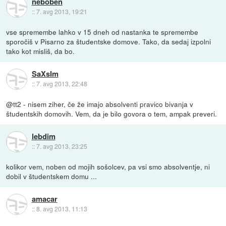
neboben
::
7. avg 2013, 19:21
vse spremembe lahko v 15 dneh od nastanka te spremembe
sporočiš v Pisarno za študentske domove. Tako, da sedaj izpolni
tako kot misliš, da bo.
SaXsIm
::
7. avg 2013, 22:48
@tt2 - nisem ziher, če že imajo absolventi pravico bivanja v
študentskih domovih. Vem, da je bilo govora o tem, ampak preveri.
lebdim
::
7. avg 2013, 23:25
kolikor vem, noben od mojih sošolcev, pa vsi smo absolventje, ni
dobil v študentskem domu ...
amacar
::
8. avg 2013, 11:13