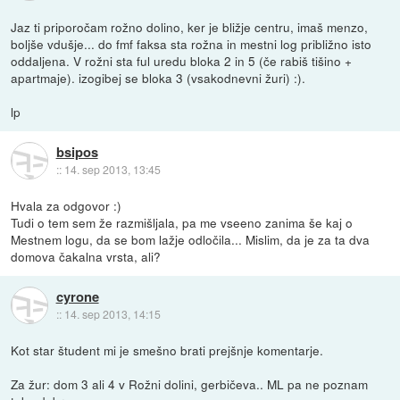
Jaz ti priporočam rožno dolino, ker je bližje centru, imaš menzo,
boljše vdušje... do fmf faksa sta rožna in mestni log približno isto
oddaljena. V rožni sta ful uredu bloka 2 in 5 (če rabiš tišino +
apartmaje). izogibej se bloka 3 (vsakodnevni žuri) :).
lp
bsipos
::
14. sep 2013, 13:45
Hvala za odgovor :)
Tudi o tem sem že razmišljala, pa me vseeno zanima še kaj o
Mestnem logu, da se bom lažje odločila... Mislim, da je za ta dva
domova čakalna vrsta, ali?
cyrone
::
14. sep 2013, 14:15
Kot star študent mi je smešno brati prejšnje komentarje.
Za žur: dom 3 ali 4 v Rožni dolini, gerbičeva.. ML pa ne poznam