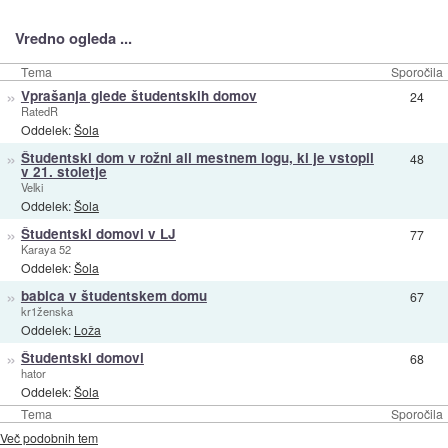
Vredno ogleda ...
Tema
Sporočila
»
Vprašanja glede študentskih domov
24
RatedR
Oddelek:
Šola
»
Študentski dom v rožni ali mestnem logu, ki je vstopil
48
v 21. stoletje
Velki
Oddelek:
Šola
»
Študentski domovi v LJ
77
Karaya 52
Oddelek:
Šola
»
babica v študentskem domu
67
kr1ženska
Oddelek:
Loža
»
Študentski domovi
68
hator
Oddelek:
Šola
Tema
Sporočila
Več podobnih tem