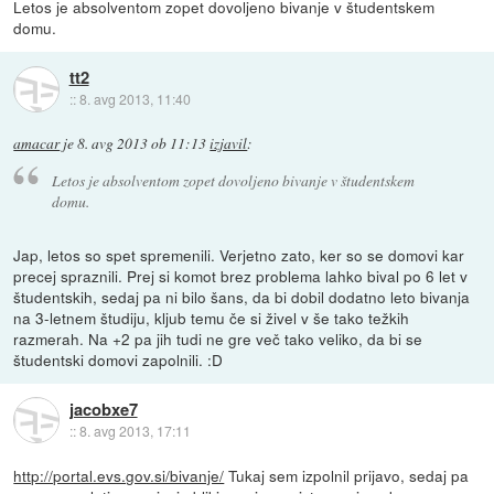
Letos je absolventom zopet dovoljeno bivanje v študentskem
domu.
tt2
::
8. avg 2013, 11:40
amacar
je
8. avg 2013 ob 11:13
izjavil
:
Letos je absolventom zopet dovoljeno bivanje v študentskem
domu.
Jap, letos so spet spremenili. Verjetno zato, ker so se domovi kar
precej spraznili. Prej si komot brez problema lahko bival po 6 let v
študentskih, sedaj pa ni bilo šans, da bi dobil dodatno leto bivanja
na 3-letnem študiju, kljub temu če si živel v še tako težkih
razmerah. Na +2 pa jih tudi ne gre več tako veliko, da bi se
študentski domovi zapolnili. :D
jacobxe7
::
8. avg 2013, 17:11
http://portal.evs.gov.si/bivanje/
Tukaj sem izpolnil prijavo, sedaj pa