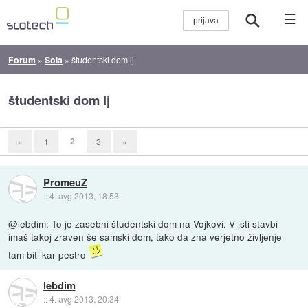
☰
Forum
»
Šola
»
študentski dom lj
študentski dom lj
2
«
1
3
»
PromeuZ
::
4. avg 2013, 18:53
@lebdim: To je zasebni študentski dom na Vojkovi. V isti stavbi
imaš takoj zraven še samski dom, tako da zna verjetno življenje
tam biti kar pestro
lebdim
::
4. avg 2013, 20:34