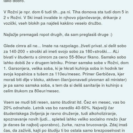
tako dobro.
V Rožni je npr. dom 6 tudi tih...pa ni. Tiha domova sta tudi dom 5 in
2 v Rožni. V 5ki imaš invalide in njhovo pijančevanje, drikanje z
vozički, vseh blokih pa najdeš kakšno veselo družbo.
Najlažje premagaš ropot drugih, da sam preglasiš druge :)
Glede cimra ali ne... Imate na razpolago..živeti privat..si delit sobo
za 140-200 + stroški ali imeti svojo sobo za 180+stroški.... ALi
bivati v študentu s cimrom za ceno 55-80eur fiksno. Samsko sobo
lahko dobiš že v drugem letniku. Primer samske sobe v Rožni, dom
1. Garsonjera, velika soba, ki je hkrati kuhinja soba in hodnik ter
svoja kopalnica s tušem za 110eu/mesec. Primer Gerbičeva, kjer
moraš biti dlje v bloku, aktiven član(ponavadi pivoman ali minister)
je pa samo samska soba, s tem da si deliš sanitarije in kuhinjo s
celim štukom za 80eur/mesec.
Vsem se mudi biti resen, samo študirat itd. Čez en mesec, vas bo
20% odnehalo. Letnik vas bo naredilo 40-60%. Največji čar
študentskega življenja je ravno druženje, tudi alkoholiziranje,
spoznavanje novih ljudi... spleteš lahko veliko socialno mrežo (kar
je danes še najbolj uporabno), žurke, razna brucovanja. Zdaj imaš
čas, da zaživiš, kajti po študiju ti bo ostala samo brezposelnost in