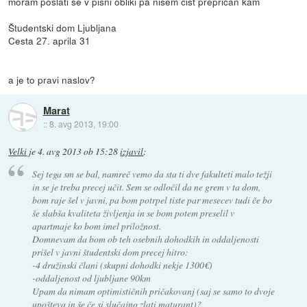
moram poslati se v pisni obliki pa nisem cist preprican kam
Študentski dom Ljubljana
Cesta 27. aprila 31
a je to pravi naslov?
Marat
::
8. avg 2013, 19:00
Velki
je
4. avg 2013 ob 15:28
izjavil
:
Sej tega sm se bal, namreč vemo da sta ti dve fakulteti malo težji
in se je treba precej učit. Sem se odločil da ne grem v ta dom,
bom raje šel v javni, pa bom potrpel tiste par mesecev tudi če bo
še slabša kvaliteta življenja in se bom potem preselil v
apartmaje ko bom imel priložnost.
Domnevam da bom ob teh osebnih dohodkih in oddaljenosti
prišel v javni študentski dom precej hitro:
-4 družinski člani (skupni dohodki nekje 1300€)
-oddaljenost od ljubljane 90km
Upam da nimam optimističnih pričakovanj (saj se samo to dvoje
upošteva in še če si slučajno zlati maturant)?