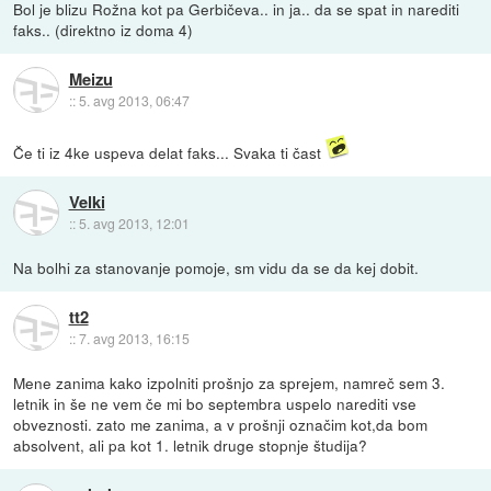
Bol je blizu Rožna kot pa Gerbičeva.. in ja.. da se spat in narediti
faks.. (direktno iz doma 4)
Meizu
::
5. avg 2013, 06:47
Če ti iz 4ke uspeva delat faks... Svaka ti čast
Velki
::
5. avg 2013, 12:01
Na bolhi za stanovanje pomoje, sm vidu da se da kej dobit.
tt2
::
7. avg 2013, 16:15
Mene zanima kako izpolniti prošnjo za sprejem, namreč sem 3.
letnik in še ne vem če mi bo septembra uspelo narediti vse
obveznosti. zato me zanima, a v prošnji označim kot,da bom
absolvent, ali pa kot 1. letnik druge stopnje študija?