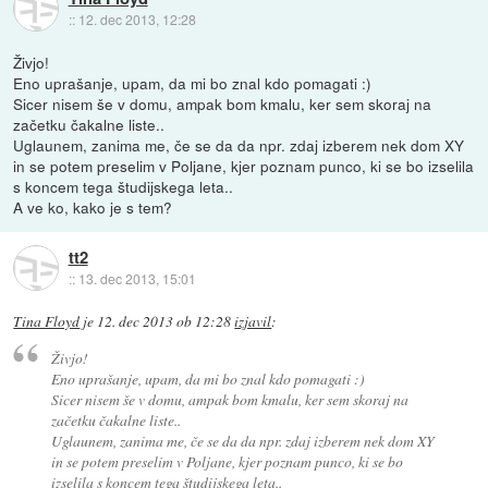
::
12. dec 2013, 12:28
Živjo!
Eno uprašanje, upam, da mi bo znal kdo pomagati :)
Sicer nisem še v domu, ampak bom kmalu, ker sem skoraj na
začetku čakalne liste..
Uglaunem, zanima me, če se da da npr. zdaj izberem nek dom XY
in se potem preselim v Poljane, kjer poznam punco, ki se bo izselila
s koncem tega študijskega leta..
A ve ko, kako je s tem?
tt2
::
13. dec 2013, 15:01
Tina Floyd
je
12. dec 2013 ob 12:28
izjavil
:
Živjo!
Eno uprašanje, upam, da mi bo znal kdo pomagati :)
Sicer nisem še v domu, ampak bom kmalu, ker sem skoraj na
začetku čakalne liste..
Uglaunem, zanima me, če se da da npr. zdaj izberem nek dom XY
in se potem preselim v Poljane, kjer poznam punco, ki se bo
izselila s koncem tega študijskega leta..