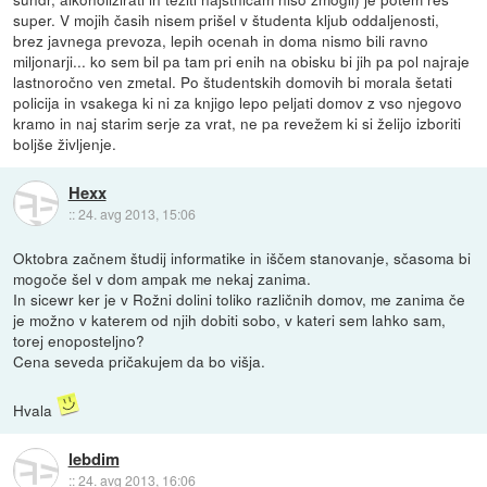
super. V mojih časih nisem prišel v študenta kljub oddaljenosti,
brez javnega prevoza, lepih ocenah in doma nismo bili ravno
miljonarji... ko sem bil pa tam pri enih na obisku bi jih pa pol najraje
lastnoročno ven zmetal. Po študentskih domovih bi morala šetati
policija in vsakega ki ni za knjigo lepo peljati domov z vso njegovo
kramo in naj starim serje za vrat, ne pa revežem ki si želijo izboriti
boljše življenje.
Hexx
::
24. avg 2013, 15:06
Oktobra začnem študij informatike in iščem stanovanje, sčasoma bi
mogoče šel v dom ampak me nekaj zanima.
In sicewr ker je v Rožni dolini toliko različnih domov, me zanima če
je možno v katerem od njih dobiti sobo, v kateri sem lahko sam,
torej enoposteljno?
Cena seveda pričakujem da bo višja.
Hvala
lebdim
::
24. avg 2013, 16:06