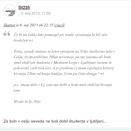
St235
::
9. sep 2013, 17:39
Skattor
je
6. sep 2013 ob 22:35
izjavil
:
Če bi mi lahko kdo pomagal pri temle vprašanju bi bil zelo
hvaležen =)
Torej, zaradi statusa se letos vpisujem na Višjo strokovno šolo v
Celju, živim približno 30km severneje, pa me zanima ali bom
smel obdržati študenta v Mestnem Logu v Ljubljani (nisem še
pokoristil vseh treh let). A je problem če mam izpolnjen kriterij
bivanja 25km od kraja študija, živim pa čisto drugje? =)
p.s: imam delo v Lj, zato me skrbi a bom smel obdržat bivanje
tam
Hvala in lp, Nejc
Za šolo v celju seveda ne boš dobil študenta v ljubljani...