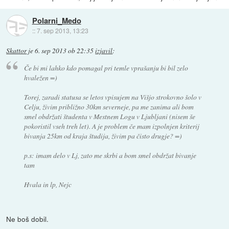
Polarni_Medo
::
7. sep 2013, 13:23
Skattor
je
6. sep 2013 ob 22:35
izjavil
:
Če bi mi lahko kdo pomagal pri temle vprašanju bi bil zelo
hvaležen =)
Torej, zaradi statusa se letos vpisujem na Višjo strokovno šolo v
Celju, živim približno 30km severneje, pa me zanima ali bom
smel obdržati študenta v Mestnem Logu v Ljubljani (nisem še
pokoristil vseh treh let). A je problem če mam izpolnjen kriterij
bivanja 25km od kraja študija, živim pa čisto drugje? =)
p.s: imam delo v Lj, zato me skrbi a bom smel obdržat bivanje
tam
Hvala in lp, Nejc
Ne boš dobil.