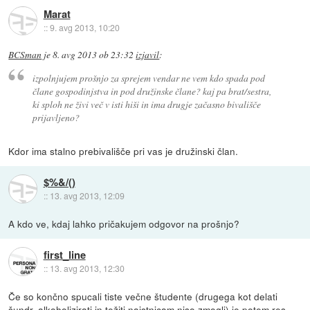
Marat
::
9. avg 2013, 10:20
BCSman
je
8. avg 2013 ob 23:32
izjavil
:
izpolnjujem prošnjo za sprejem vendar ne vem kdo spada pod
člane gospodinjstva in pod družinske člane? kaj pa brat/sestra,
ki sploh ne živi več v isti hiši in ima drugje začasno bivališče
prijavljeno?
Kdor ima stalno prebivališče pri vas je družinski član.
$%&/()
::
13. avg 2013, 12:09
A kdo ve, kdaj lahko pričakujem odgovor na prošnjo?
first_line
::
13. avg 2013, 12:30
Če so končno spucali tiste večne študente (drugega kot delati
šundr, alkoholizirati in težiti najstnicam niso zmogli) je potem res