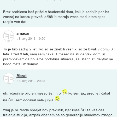
Brez problema boš prišel v študentski dom, itak je zadnjih par let
zmeraj na koncu preveč ležišč in morajo vmes med letom spet
razpis ven dat.
amacar
::
8. avg 2013, 19:50
To je bilo zadnji 2 leti, ko so se znebili vseh ki so že bivali v domu 3
leta. Pred 3 leti, sem sam čakal 1 mesec na študentski dom, in
predvidevam da bo letos podobna situacija, saj starih študentov ne
bodo metali iz domov.
Marat
::
8. avg 2013, 20:33
uh, včasih je bilo en mesec še hitro
ko sem jaz pred leti čakal
na ŠD, sem dočakal šele junija
zdaj je bil resda sprejet nov pravilnik, kjer imaš ŠD za ves čas
trajanja študija, ampak obenem pa so generacije študentov mnogo