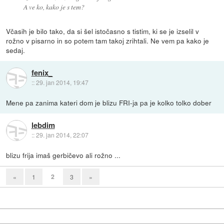
A ve ko, kako je s tem?
Včasih je bilo tako, da si šel istočasno s tistim, ki se je izselil v
rožno v pisarno in so potem tam takoj zrihtali. Ne vem pa kako je
sedaj.
fenix_
::
29. jan 2014, 19:47
Mene pa zanima kateri dom je blizu FRI-ja pa je kolko tolko dober
lebdim
::
29. jan 2014, 22:07
blizu frija imaš gerbičevo ali rožno ...
2
«
1
3
»