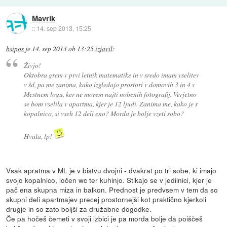
Mavrik
::
14. sep 2013, 15:25
bsipos
je
14. sep 2013 ob 13:25
izjavil
:
Živjo!
Oktobra grem v prvi letnik matematike in v sredo imam vselitev
v šd, pa me zanima, kako izgledajo prostori v domovih 3 in 4 v
Mestnem logu, ker ne morem najti nobenih fotografij. Verjetno
se bom vselila v apartma, kjer je 12 ljudi. Zanima me, kako je s
kopalnico, si vseh 12 deli eno? Morda je bolje vzeti sobo?
Hvala, lp!
Vsak apratma v ML je v bistvu dvojni - dvakrat po tri sobe, ki imajo
svojo kopalnico, ločen wc ter kuhinjo. Stikajo se v jedilnici, kjer je
pač ena skupna miza in balkon. Prednost je predvsem v tem da so
skupni deli apartmajev precej prostornejši kot praktično kjerkoli
drugje in so zato boljši za družabne dogodke.
Če pa hočeš čemeti v svoji izbici je pa morda bolje da poiščeš