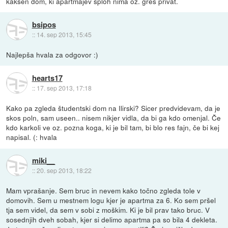
kakšen dom, ki apartmajev sploh nima oz. greš privat.
bsipos
::
14. sep 2013, 15:45
Najlepša hvala za odgovor :)
hearts17
::
17. sep 2013, 17:18
Kako pa zgleda študentski dom na Ilirski? Sicer predvidevam, da je
skos poln, sam useen.. nisem nikjer vidla, da bi ga kdo omenjal. Če
kdo karkoli ve oz. pozna koga, ki je bil tam, bi blo res fajn, če bi kej
napisal. (: hvala
miki__
::
20. sep 2013, 18:22
Mam vprašanje. Sem bruc in nevem kako točno zgleda tole v
domovih. Sem u mestnem logu kjer je apartma za 6. Ko sem pršel
tja sem videl, da sem v sobi z moškim. Ki je bil prav tako bruc. V
sosednjih dveh sobah, kjer si delimo apartma pa so bila 4 dekleta.