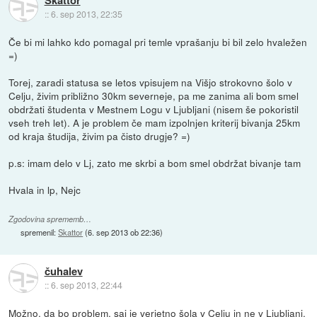
::
6. sep 2013, 22:35
Če bi mi lahko kdo pomagal pri temle vprašanju bi bil zelo hvaležen
=)
Torej, zaradi statusa se letos vpisujem na Višjo strokovno šolo v
Celju, živim približno 30km severneje, pa me zanima ali bom smel
obdržati študenta v Mestnem Logu v Ljubljani (nisem še pokoristil
vseh treh let). A je problem če mam izpolnjen kriterij bivanja 25km
od kraja študija, živim pa čisto drugje? =)
p.s: imam delo v Lj, zato me skrbi a bom smel obdržat bivanje tam
Hvala in lp, Nejc
Zgodovina sprememb…
spremenil:
Skattor
(
6. sep 2013 ob 22:36
)
čuhalev
::
6. sep 2013, 22:44
Možno, da bo problem, saj je verjetno šola v Celju in ne v Ljubljani.