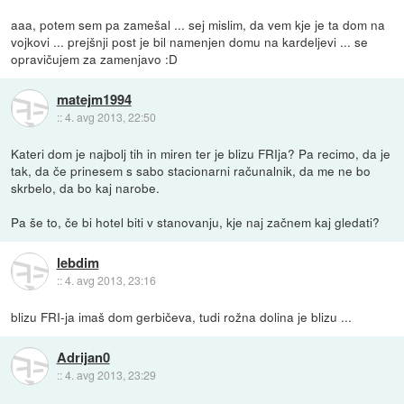
aaa, potem sem pa zamešal ... sej mislim, da vem kje je ta dom na
vojkovi ... prejšnji post je bil namenjen domu na kardeljevi ... se
opravičujem za zamenjavo :D
matejm1994
::
4. avg 2013, 22:50
Kateri dom je najbolj tih in miren ter je blizu FRIja? Pa recimo, da je
tak, da če prinesem s sabo stacionarni računalnik, da me ne bo
skrbelo, da bo kaj narobe.
Pa še to, če bi hotel biti v stanovanju, kje naj začnem kaj gledati?
lebdim
::
4. avg 2013, 23:16
blizu FRI-ja imaš dom gerbičeva, tudi rožna dolina je blizu ...
Adrijan0
::
4. avg 2013, 23:29