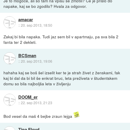
Je to mogoče, ali so tam na vpisu se zmotili? Če je prišlo do
napake, kaj se bo zgodilo? Hvala za odgovor.
amacar
::
20. sep 2013, 18:50
Zakaj bi bila napaka. Tudi jaz sem bil v apartmaju, pa sva bila 2
fanta ter 2 dekleti.
BCSman
::
20. sep 2013, 19:06
hahaha kaj se boš šel izselit ker te je strah živet z ženskami, fak
kaj bi dal da bi bil še enkrat bruc, leta preživeta v študentskem
domu so bila najboljša leta v življenju
DOOM_er
::
22. sep 2013, 21:23
Bod vesel da maš 4 bejbe zraun lejga
Tina Floyd