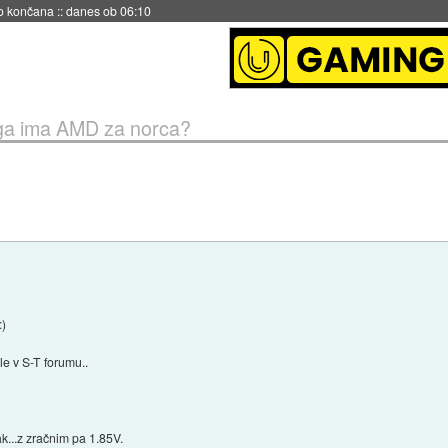
s ob 06:09
a ima AMD za norca?
:)
 le v S-T forumu..
k...z zračnim pa 1.85V.