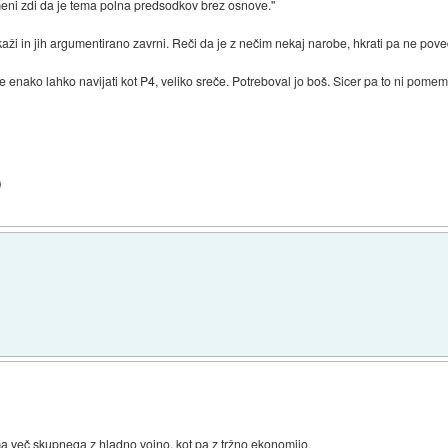
eni zdi da je tema polna predsodkov brez osnove.''
ži in jih argumentirano zavrni. Reči da je z nečim nekaj narobe, hkrati pa ne pove
 enako lahko navijati kot P4, veliko sreče. Potreboval jo boš. Sicer pa to ni pome
)
 več skupnega z hladno vojno, kot pa z tržno ekonomijo.