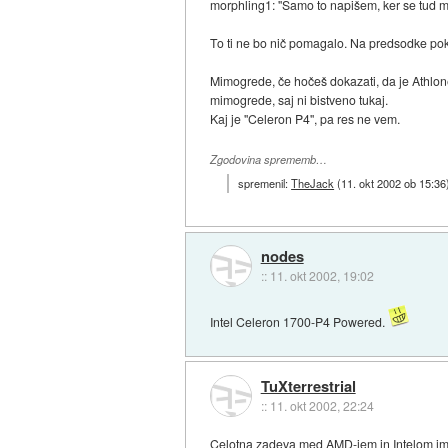
morphling1: ''Samo to napišem, ker se tud m
To ti ne bo nič pomagalo. Na predsodke poka
Mimogrede, če hočeš dokazati, da je Athlone
mimogrede, saj ni bistveno tukaj.
Kaj je ''Celeron P4'', pa res ne vem.
Zgodovina sprememb…
spremenil:
TheJack
(
11. okt 2002 ob 15:36
nodes
::
11. okt 2002, 19:02
Intel Celeron 1700-P4 Powered.
TuXterrestrial
::
11. okt 2002, 22:24
Celotna zadeva med AMD-jem in Intelom ima