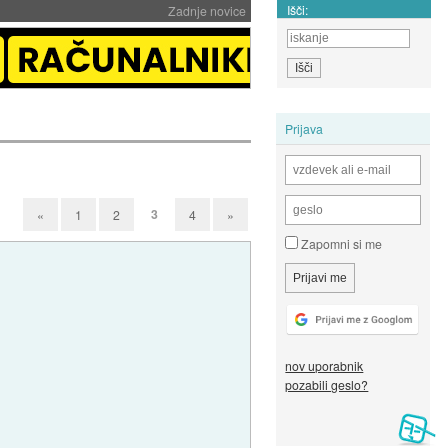
Išči:
Zadnje novice
Prijava
3
«
1
2
4
»
Zapomni si me
nov uporabnik
pozabili geslo?