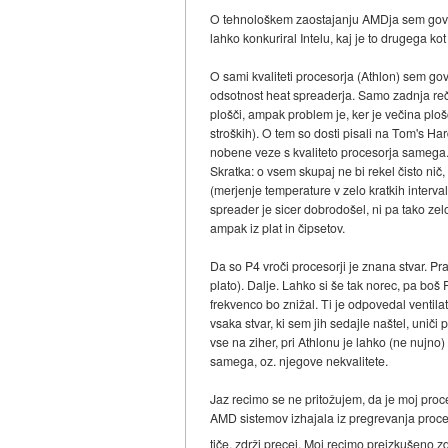
O tehnološkem zaostajanju AMDja sem govoril
lahko konkuriral Intelu, kaj je to drugega k
O sami kvaliteti procesorja (Athlon) sem gov
odsotnost heat spreaderja. Samo zadnja reč 
plošči, ampak problem je, ker je večina ploš
stroških). O tem so dosti pisali na Tom's Ha
nobene veze s kvaliteto procesorja samega
Skratka: o vsem skupaj ne bi rekel čisto nič, 
(merjenje temperature v zelo kratkih interva
spreader je sicer dobrodošel, ni pa tako zel
ampak iz plat in čipsetov.
Da so P4 vroči procesorji je znana stvar. Pra
plato). Dalje. Lahko si še tak norec, pa boš P
frekvenco bo znižal. Ti je odpovedal venti
vsaka stvar, ki sem jih sedajle naštel, uniči 
vse na ziher, pri Athlonu je lahko (ne nujno
samega, oz. njegove nekvalitete.
Jaz recimo se ne pritožujem, da je moj proce
AMD sistemov izhajala iz pregrevanja proces
tiče, zdrži precej. Moj recimo preizkušeno zd