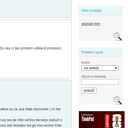
Hitre funkcije
seznam tem
Za nas ni tak problem odklenit procesor,
Posebni izpisi
Avtor:
Ključna beseda:
 katere so za Joa čista neznanka :) in ker
 pa res da Intel večino denarja zasluži s
celo več dolarjev kot ga ima recimo Intel.