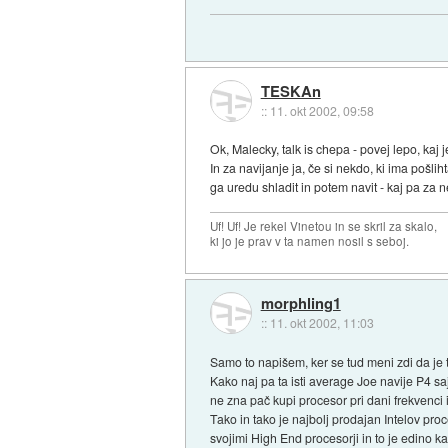
TESKAn
::
11. okt 2002, 09:58
Ok, Malecky, talk is chepa - povej lepo, kaj j
In za navijanje ja, če si nekdo, ki ima pošl
ga uredu shladit in potem navit - kaj pa za
Uf! Uf! Je rekel Vinetou in se skril za skalo,
ki jo je prav v ta namen nosil s seboj.
morphling1
::
11. okt 2002, 11:03
Samo to napišem, ker se tud meni zdi da j
Kako naj pa ta isti average Joe navije P4 saj
ne zna pač kupi procesor pri dani frekvenci 
Tako in tako je najbolj prodajan Intelov pro
svojimi High End procesorji in to je edino k