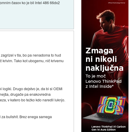
omnim časov ko je bil Intel 486 66dx2
s zagrizel v tla, bo pa nenadoma to hud
 nič krivim. Tako kot ubogemu, nič krivemu
i logiki. Drugo dejstvo je, da bi si OEMi
i cenejša, drugače pa enakovredna
teza, v katero bo težko kdo naredil luknjo.
l za bullshit. Brez enega samega