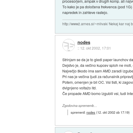
procesorjem, ampak v drugih komp. ali najv
To kako je pa določena frekvenca (pod 1G) po
napredek in zahteve rastejo.
http://www2.arnes.si/~mlivak/ Nekaj kar naj b
nodes
::
12. okt 2002, 17:01
Strinjam se da je to gledi paper launchov da
Dejstvo je, da večino kupcev sploh ne moti, 
Največjo škodo ima sam AMD zaradi izgube d
Pri nas je večina ljudi za računalnik priprav
Potem, omenjen je bil OC. Vsi tisti, ki zagov
dvignjeno voltažo itd.
Če propade AMD bomo izgubili vsi, tudi Intel
Zgodovina sprememb…
spremenil:
nodes
(
12. okt 2002 ob 17:19
)