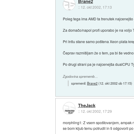
Brane2
::
12. okt 2002, 17:13
Poleg tega ima AMD ta trenutek najcenejšo d
Za domačo/napol profi uporabo je na volj
Pri Intlu stane samo poštena Xeon plata kre
Čeprav razmišljam že o tem, pa bi še vedno
Po drugi strani pa je najcenejša dualCPU 
Zgodovina sprememb…
spremenil:
Brane2
(
12. okt 2002 ob 17:15
)
TheJack
::
12. okt 2002, 17:29
morphling1: Z vsem spoštovanjem, ampak ne
se bom kljub temu potrudil in ti odgovoril p