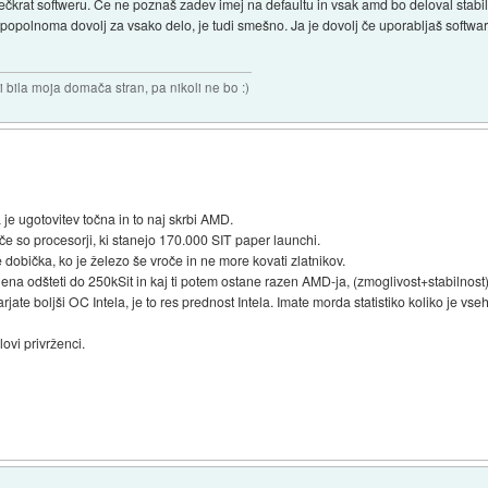
ečkrat softweru. Če ne poznaš zadev imej na defaultu in vsak amd bo deloval stabi
polnoma dovolj za vsako delo, je tudi smešno. Ja je dovolj če uporabljaš software k
i bila moja domača stran, pa nikoli ne bo :)
 je ugotovitev točna in to naj skrbi AMD.
če so procesorji, ki stanejo 170.000 SIT paper launchi.
obička, ko je železo še vroče in ne more kovati zlatnikov.
ljena odšteti do 250kSit in kaj ti potem ostane razen AMD-ja, (zmoglivost+stabilnost)/
arjate boljši OC Intela, je to res prednost Intela. Imate morda statistiko koliko je vs
ovi privrženci.