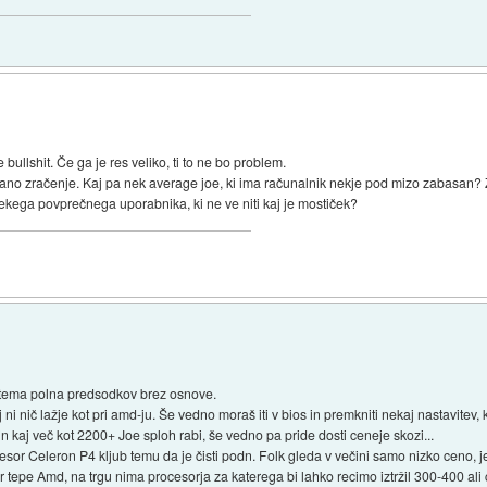
e bullshit. Če ga je res veliko, ti to ne bo problem.
ihtano zračenje. Kaj pa nek average joe, ki ima računalnik nekje pod mizo zabasan? 
 nekega povprečnega uporabnika, ki ne ve niti kaj je mostiček?
e tema polna predsodkov brez osnove.
 ni nič lažje kot pri amd-ju. Še vedno moraš iti v bios in premkniti nekaj nastavitev,
in kaj več kot 2200+ Joe sploh rabi, še vedno pa pride dosti ceneje skozi...
cesor Celeron P4 kljub temu da je čisti podn. Folk gleda v večini samo nizko ceno, je
ar tepe Amd, na trgu nima procesorja za katerega bi lahko recimo iztržil 300-400 ali 