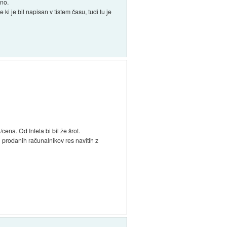
lno.
i je bil napisan v tistem času, tudi tu je
cena. Od Intela bi bil že šrot.
eh prodanih računalnikov res navitih z