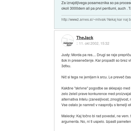
Za iznajdljivega posameznika so pa procesor
okoli 3000dem ali pa prvi pentiumi, auch . Ta
http://www2.arnes.si/~mlivak/ Nekaj kar naj b
TheJack
::
11. okt 2002, 15:32
Justy: Morda pa res.... Drugi se raje prepri
šok in presenečenje. Kar propadli so brez vid
3dfxu.
Nič si tega ne jemljem k srcu. Le preveč čas
Kakšne ''skrivne'' pogodbe se sklepajo med In
zelo želeli prave konkurence med proizvajalci
alternativa Intelu (zanesljivost, zmogljivost
Vse ostalo je namreč v nasprotju s temelji 
Malecky: Kaj točno bi rad povedal, ne vem.
argumenta. No, ni ti uspelo. Izpasti pamete