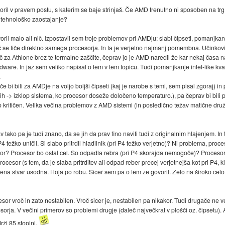
 v pravem postu, s katerim se baje strinjaš. Če AMD trenutno ni sposoben na trg p
ot tehnološko zaostajanje?
oril malo ali nič. Izpostavil sem troje problemov pri AMDju: slabi čipseti, pomanjkan
se tiče direktno samega procesorja. In ta je verjetno najmanj pomembna. Učinkovit
č za Athlone brez te termalne zaščite, čeprav jo je AMD naredil že kar nekaj časa na
rdware. In jaz sem veliko napisal o tem v tem topicu. Tudi pomanjkanje intel-like kv
.
če bi bili za AMDje na voljo boljši čipseti (kaj je narobe s temi, sem pisal zgoraj) in
lih -> izklop sistema, ko procesor doseže določeno temperaturo.), pa čeprav bi bili p
o kritičen. Velika večina problemov z AMD sistemi (in posledično težav matične druž
v tako pa je tudi znano, da se jih da prav fino naviti tudi z originalnim hlajenjem. 
4 težko uničil. Si slabo pritrdil hladilnik (pri P4 težko verjetno)? Ni problema, proce
lator? Procesor bo ostal cel. So odpadla rebra (pri P4 skorajda nemogoče)? Proces
procesor (s tem, da je slaba pritrditev ali odpad reber precej verjetnejša kot pri P4, k
) ena stvar usodna. Hoja po robu. Sicer sem pa o tem že govoril. Zelo na široko celo
sor vroč in zato nestabilen. Vroč sicer je, nestabilen pa nikakor. Tudi drugače ne v
orja. V večini primerov so problemi drugje (daleč največkrat v plošči oz. čipsetu
rži 85 stopinj.