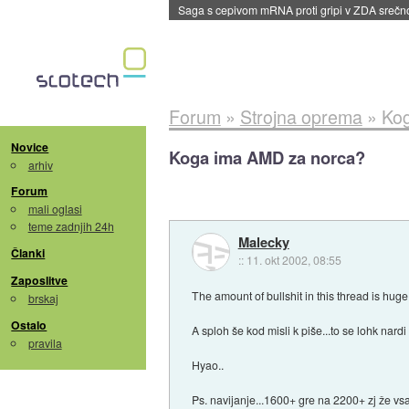
BMW v vozilih začel predvajati reklame
::
dane
Forum
»
Strojna oprema
»
Kog
Novice
Koga ima AMD za norca?
arhiv
Forum
mali oglasi
teme zadnjih 24h
Malecky
Članki
::
11. okt 2002, 08:55
Zaposlitve
The amount of bullshit in this thread is huge
brskaj
Ostalo
A sploh še kod misli k piše...to se lohk nardi
pravila
Hyao..
Ps. navijanje...1600+ gre na 2200+ zj že vsa