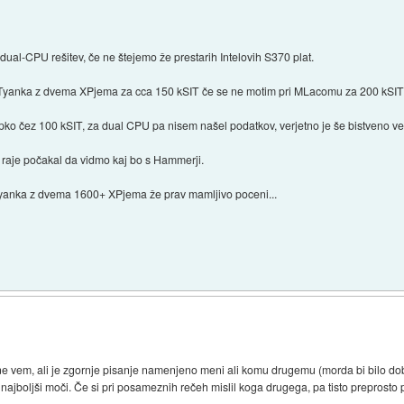
ual-CPU rešitev, če ne štejemo že prestarih Intelovih S370 plat.
o Tyanka z dvema XPjema za cca 150 kSIT če se ne motim pri MLacomu za 200 kSIT
pko čez 100 kSIT, za dual CPU pa nisem našel podatkov, verjetno je še bistveno več
 raje počakal da vidmo kaj bo s Hammerji.
Tyanka z dvema 1600+ XPjema že prav mamljivo poceni...
 vem, ali je zgornje pisanje namenjeno meni ali komu drugemu (morda bi bilo dob
o najboljši moči. Če si pri posameznih rečeh mislil koga drugega, pa tisto preprosto 