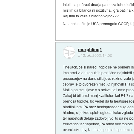
Intel ima pač več dnarja pa ne za tehnološki
mislim da bilanca ni pozitivna. Igra pač na k
Kaj ima to veze s hladno vojno???
Na enak način je USA premagala CCCP, ki je
morphling1
::
12. okt 2002, 14:03
TheJack, če si naredil topic še ne pomeni d
ima amd v teh trenutkih praktično najslabši
procesorjev na dano silicijevo rezino, zato 
čeprav je to dvorezen meč. O njihovih PR sp
Motijo pa me izjave v o nekvaliteti amd proce
Zakaj bi bil amd manj kvaliteten kot P4 ? 
prenosa toplote, bo vedel da ta heatspreade
hladilnikom. P4 brez heatspreaderja zgleda p
hladno, si je kdo sploh ogledal kako zgleda 
ter napetosti deluje zadovoljivo, to pa ne 
frekvenco ter napetost, P4 odda več toplote 
overclockerjev, ki nimajo pojma in potem se 