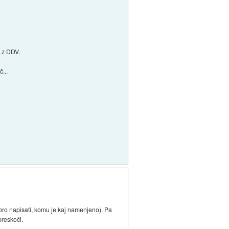
 z DDV.
...
ro napisati, komu je kaj namenjeno). Pa
preskoči.