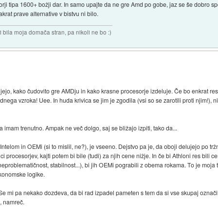
ji tipa 1600+ božji dar. In samo upajte da ne gre Amd po gobe, jaz se še dobro sp
krat prave alternative v bistvu ni bilo.
i bila moja domača stran, pa nikoli ne bo :)
čujejo, kako čudovito gre AMDju in kako krasne procesorje izdeluje. Če bo enkrat re
nega vzroka! Uee. In huda krivica se jim je zgodila (vsi so se zarotili proti njim!),
a imam trenutno. Ampak ne več dolgo, saj se bližajo izpiti, tako da...
telom in OEMi (si to mislil, ne?), je vseeno. Dejstvo pa je, da oboji delujejo po tržn
 procesorjev, kajti potem bi bile (tudi) za njih cene nižje. In če bi Athloni res bil
, neproblematičnost, stabilnost...), bi jih OEMi pograbili z obema rokama. To je moja 
ekonomske logike.
 Se mi pa nekako dozdeva, da bi rad izpadel pameten s tem da si vse skupaj označi
n, namreč.