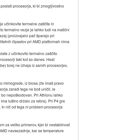
oslati procesorja, ki bi zmogljivostno
je učinkovite termalne zaščite in
o termalno vezje je lahko tudi na matični
zaj (proizvajalci pač šparajo pri
alitetnih čipsetov pri AMD platformah nima
 plate z učinkovito termalno zaščito
rocesorji taki kot so danes. Heat
be) torej ne izhaja iz samih procesorjev,
In to mimogrede, iz biosa (če imaš pravo
sorja zaradi tega ne boš uničil, le
or bo nepoškodovan. Pri Athlonu lahko
i ima luštno držalo za rebra). Pri P4 gre
. In nič od tega ni problem procesorja
em za veliko primerov, kjer bi nestabilnost
). AMD navsezadnje, kar se temperature