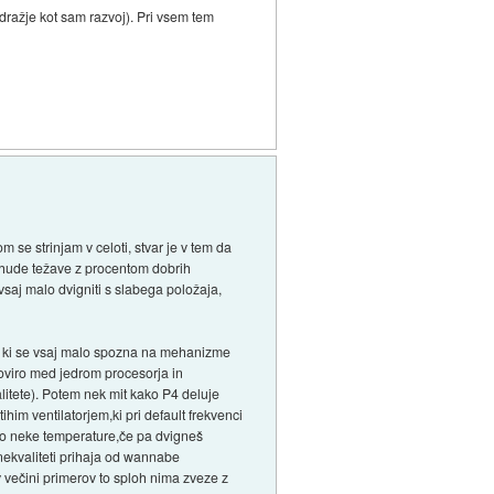
 dražje kot sam razvoj). Pri vsem tem
se strinjam v celoti, stvar je v tem da
u hude težave z procentom dobrih
vsaj malo dvigniti s slabega položaja,
o, ki se vsaj malo spozna na mehanizme
 oviro med jedrom procesorja in
alitete). Potem nek mit kako P4 deluje
him ventilatorjem,ki pri default frekvenci
 do neke temperature,če pa dvigneš
 nekvaliteti prihaja od wannabe
 v večini primerov to sploh nima zveze z