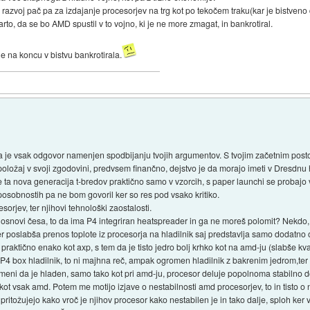
 razvoj pač pa za izdajanje procesorjev na trg kot po tekočem traku(kar je bistveno
arto, da se bo AMD spustil v to vojno, ki je ne more zmagat, in bankrotiral.
 na koncu v bistvu bankrotirala.
a je vsak odgovor namenjen spodbijanju tvojih argumentov. S tvojim začetnim postom 
 položaj v svoji zgodovini, predvsem finančno, dejstvo je da morajo imeti v Dresdn
je ta nova generacija t-bredov praktično samo v vzorcih, s paper launchi se probajo 
osobnostih pa ne bom govoril ker so res pod vsako kritiko.
sorjev, ter njihovi tehnološki zaostalosti.
na osnovi česa, to da ima P4 integriran heatspreader in ga ne moreš polomit? Nekd
r poslabša prenos toplote iz procesorja na hladilnik saj predstavlja samo dodatno
raktično enako kot axp, s tem da je tisto jedro bolj krhko kot na amd-ju (slabše kv
P4 box hladilnik, to ni majhna reč, ampak ogromen hladilnik z bakrenim jedrom,ter ti
pomeni da je hladen, samo tako kot pri amd-ju, procesor deluje popolnoma stabilno
kot vsak amd. Potem me motijo izjave o nestabilnosti amd procesorjev, to in tisto o
pritožujejo kako vroč je njihov procesor kako nestabilen je in tako dalje, sploh ker