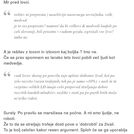
Mir pred lovci.
rešitev ni preprosta z naselitvijo naravnega sovražnika. volk,
medved.
je to res preprosto? namreč da bi volkovi & medvedi laufali po
celi sloveniji, bili prisotni v vsakem gozdu, ogrožali vse živo?
imho ne.
A je rešitev z lovom in izlovom kaj boljša ? Imo ne.
Če se prav spomnem so lansko leto lovci pobili več ljudi kot
medvedje.
vsak lovec skoraj po pravilu raje upleni slabotno žival, kot pa
zelo razvito (razen trofejnih, teh pa je samo ~10%). v naši in še
verjetno velikih LD imajo celo prepoved streljanja dobro
razvitih lanskih mladičev. razlike v rasti pa po parih letih staža
ni težko videti.
Surely. Po pravilu se marsičesa ne počne. A mi smo ljudje, ne
roboti.
Že to da se streljajo trofeje dosti pove o 'dobrobiti' za živali.
To je bolj celofan kakor resen argument. Sploh če se ga uporablja