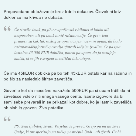
Prepovedano obtoževanje brez trdnih dokazov. Človek ni kriv
dokler se mu krivda ne dokaže.
Če stroške imaš, pa jih ne upoštevaš v bilanci si lahko ali
nesposoben, ali pa imaš zanič računovodje. Če gre v tem
primeru za kak tak razlog se opravičujem vsem in upam, da bodo
računovodkinjo/računovodjo sfutrali lačnim živalim. Če pa ima
lastnica 45.000 EUR dobička, potem pa upam, da jo zasujejo
mački, ki se jih v svojem zavetiščui tako otepa.
Če ima 45kEUR dobička pa bo teh 45kEUR ostalo kar na računu in
bo šlo za naslednjo širitev zavetišča.
Govorite kot da mesečno nakažete 500EUR pa si upam trditi da ni
zavetišče videlo niti enega vašega centa. Iščete izgovore da bi
sami sebe prevarali in se prikazali kot dobre, ko je lastnik zavetišča
oh slab in grozen. Živa patetika.
PS: Sem ljubitelj živali. Verjetno še preveč. Grejo pa mi na živce
ljudje, ki prosperirajo na račun nesrečnih ljudi - ali živali. Če bi