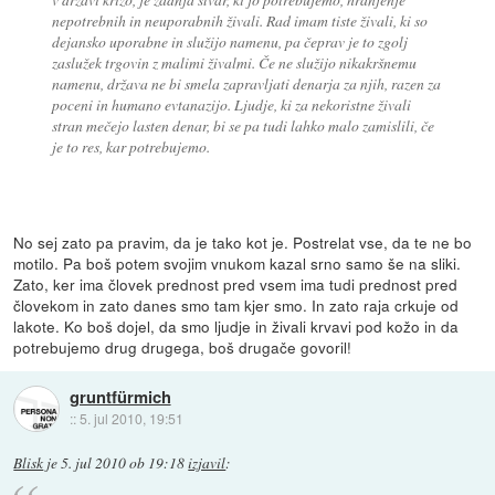
nepotrebnih in neuporabnih živali. Rad imam tiste živali, ki so
dejansko uporabne in služijo namenu, pa čeprav je to zgolj
zaslužek trgovin z malimi živalmi. Če ne služijo nikakršnemu
namenu, država ne bi smela zapravljati denarja za njih, razen za
poceni in humano evtanazijo. Ljudje, ki za nekoristne živali
stran mečejo lasten denar, bi se pa tudi lahko malo zamislili, če
je to res, kar potrebujemo.
No sej zato pa pravim, da je tako kot je. Postrelat vse, da te ne bo
motilo. Pa boš potem svojim vnukom kazal srno samo še na sliki.
Zato, ker ima človek prednost pred vsem ima tudi prednost pred
človekom in zato danes smo tam kjer smo. In zato raja crkuje od
lakote. Ko boš dojel, da smo ljudje in živali krvavi pod kožo in da
potrebujemo drug drugega, boš drugače govoril!
gruntfürmich
::
5. jul 2010, 19:51
Blisk
je
5. jul 2010 ob 19:18
izjavil
: