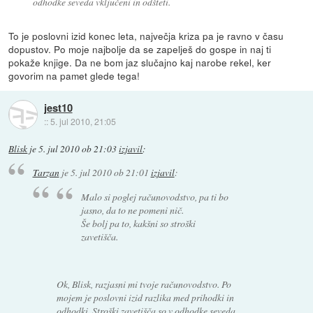
odhodke seveda vključeni in odšteti.
To je poslovni izid konec leta, največja kriza pa je ravno v času
dopustov. Po moje najbolje da se zapelješ do gospe in naj ti
pokaže knjige. Da ne bom jaz slučajno kaj narobe rekel, ker
govorim na pamet glede tega!
jest10
::
5. jul 2010, 21:05
Blisk
je
5. jul 2010 ob 21:03
izjavil
:
Tarzan
je
5. jul 2010 ob 21:01
izjavil
:
Malo si poglej računovodstvo, pa ti bo
jasno, da to ne pomeni nič.
Še bolj pa to, kakšni so stroški
zavetišča.
Ok, Blisk, razjasni mi tvoje računovodstvo. Po
mojem je poslovni izid razlika med prihodki in
odhodki. Stroški zavetišča so v odhodke seveda