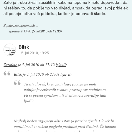
Zato je treba živali zaščititi in kakemu tupemu kmetu dopovedat, da
ni rešitev to, da pobijemo vso divjad, ampak da ogradi svoj pridelek
ali poseje toliko več pridelka, kolikor je ponavadi škode.
Zgodovina sprememb…
spremenil:
Blisk
(
5. jul 2010 ob 19:33
)
Blisk
::
5. jul 2010, 19:25
Zero0ne
je
5. jul 2010 ob 17:12
izjavil
:
Blisk
je
4. jul 2010 ob 21:01
izjavil
:
Ta isti človek, ki ga moti lajež psa, ga ne moti
nabijanje cerkvenih zvonov, pravzaprav podpira to.
Pa se potem vprašam, ali živalomrzci sovražijo tudi
ljudi?
Najbolj beden argument aktivistov za pravice živali. Človek bi
moral imeti v vsakem pogledu prednost pred živalmi. Če imamo
v državi krizo, je zadnja stvar, ki jo potrebujemo, hranjenje