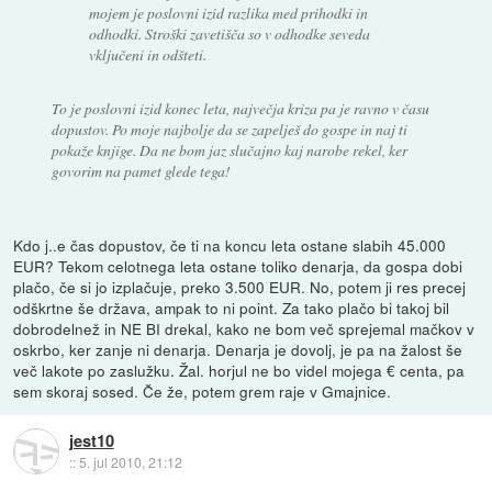
mojem je poslovni izid razlika med prihodki in
odhodki. Stroški zavetišča so v odhodke seveda
vključeni in odšteti.
To je poslovni izid konec leta, največja kriza pa je ravno v času
dopustov. Po moje najbolje da se zapelješ do gospe in naj ti
pokaže knjige. Da ne bom jaz slučajno kaj narobe rekel, ker
govorim na pamet glede tega!
Kdo j..e čas dopustov, če ti na koncu leta ostane slabih 45.000
EUR? Tekom celotnega leta ostane toliko denarja, da gospa dobi
plačo, če si jo izplačuje, preko 3.500 EUR. No, potem ji res precej
odškrtne še država, ampak to ni point. Za tako plačo bi takoj bil
dobrodelnež in NE BI drekal, kako ne bom več sprejemal mačkov v
oskrbo, ker zanje ni denarja. Denarja je dovolj, je pa na žalost še
več lakote po zaslužku. Žal. horjul ne bo videl mojega € centa, pa
sem skoraj sosed. Če že, potem grem raje v Gmajnice.
jest10
::
5. jul 2010, 21:12