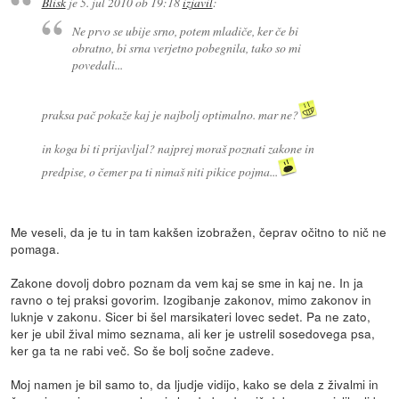
Blisk
je
5. jul 2010 ob 19:18
izjavil
:
Ne prvo se ubije srno, potem mladiče, ker če bi
obratno, bi srna verjetno pobegnila, tako so mi
povedali...
praksa pač pokaže kaj je najbolj optimalno. mar ne?
in koga bi ti prijavljal? najprej moraš poznati zakone in
predpise, o čemer pa ti nimaš niti pikice pojma...
Me veseli, da je tu in tam kakšen izobražen, čeprav očitno to nič ne
pomaga.
Zakone dovolj dobro poznam da vem kaj se sme in kaj ne. In ja
ravno o tej praksi govorim. Izogibanje zakonov, mimo zakonov in
luknje v zakonu. Sicer bi šel marsikateri lovec sedet. Pa ne zato,
ker je ubil žival mimo seznama, ali ker je ustrelil sosedovega psa,
ker ga ta ne rabi več. So še bolj sočne zadeve.
Moj namen je bil samo to, da ljudje vidijo, kako se dela z živalmi in