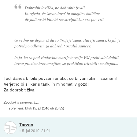
Dobrobit lovišča, ne dobrobit živali.
In zgleda, če 'sezon lova' in omejitev količine
divjadi ne bi bilo bi res streljali kar vse po vrsti.
če vedno ne dojameš da so 'trofeje' samo starejši samci, ki jih je
potrebno odloviti. za dobrobit ostalih samcev.
in ja, ko so pod vladavino marije terezije VSI prebivalci dobili
lovno pravico brez omejitev, so praktično iztrebili vso divjad...
Tudi danes bi bilo povsem enako, če bi vam ukinili seznam!
Verjetno bi šli kar s tanki in minometi v gozd!
Za dobrobit živali!
Zgodovina sprememb…
spremenil:
Blisk
(
5. jul 2010 ob 20:55
)
Tarzan
::
5. jul 2010, 21:01