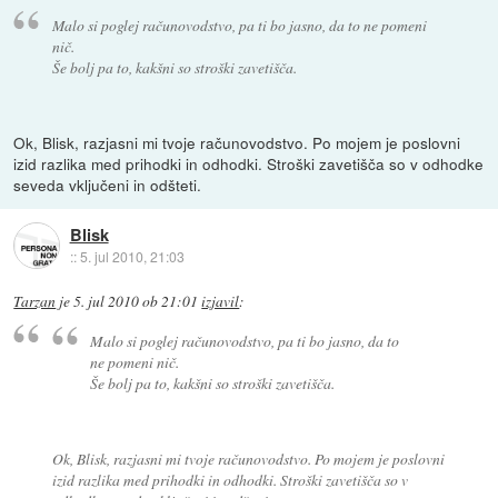
Malo si poglej računovodstvo, pa ti bo jasno, da to ne pomeni
nič.
Še bolj pa to, kakšni so stroški zavetišča.
Ok, Blisk, razjasni mi tvoje računovodstvo. Po mojem je poslovni
izid razlika med prihodki in odhodki. Stroški zavetišča so v odhodke
seveda vključeni in odšteti.
Blisk
::
5. jul 2010, 21:03
Tarzan
je
5. jul 2010 ob 21:01
izjavil
:
Malo si poglej računovodstvo, pa ti bo jasno, da to
ne pomeni nič.
Še bolj pa to, kakšni so stroški zavetišča.
Ok, Blisk, razjasni mi tvoje računovodstvo. Po mojem je poslovni
izid razlika med prihodki in odhodki. Stroški zavetišča so v