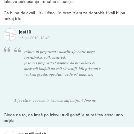
tako za polepšanje trenutne situacije.
Če bi pa delovali _izključno_ in brez izjem za dobrobit živali bi pa
nekaj bilo.
jest10
::
5. jul 2010, 18:49
rešitev ni preprosta z naselitvijo naravnega
sovražnika. volk, medved.
je to res preprosto? namreč da bi volkovi &
medvedi laufali po celi sloveniji, bili prisotni v
vsakem gozdu, ogrožali vse živo? imho ne.
A je rešitev z lovom in izlovom kaj boljša ? Imo ne.
Glede na to, da imaš po izlovu tudi golaž je ta rešitev absolutno
boljša
gruntfürmich