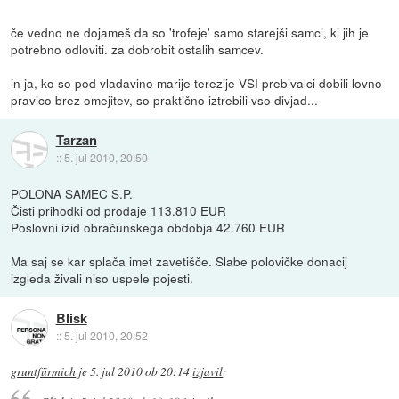
če vedno ne dojameš da so 'trofeje' samo starejši samci, ki jih je
potrebno odloviti. za dobrobit ostalih samcev.
in ja, ko so pod vladavino marije terezije VSI prebivalci dobili lovno
pravico brez omejitev, so praktično iztrebili vso divjad...
Tarzan
::
5. jul 2010, 20:50
POLONA SAMEC S.P.
Čisti prihodki od prodaje 113.810 EUR
Poslovni izid obračunskega obdobja 42.760 EUR
Ma saj se kar splača imet zavetišče. Slabe polovičke donacij
izgleda živali niso uspele pojesti.
Blisk
::
5. jul 2010, 20:52
gruntfürmich
je
5. jul 2010 ob 20:14
izjavil
: