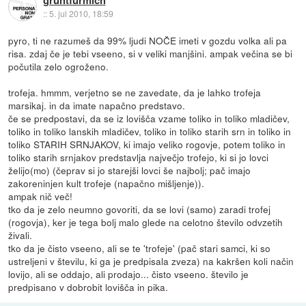
::
5. jul 2010, 18:59
pyro, ti ne razumeš da 99% ljudi NOČE imeti v gozdu volka ali pa
risa. zdaj če je tebi vseeno, si v veliki manjšini. ampak večina se bi
počutila zelo ogroženo.
trofeja. hmmm, verjetno se ne zavedate, da je lahko trofeja
marsikaj. in da imate napačno predstavo.
če se predpostavi, da se iz lovišča vzame toliko in toliko mladičev,
toliko in toliko lanskih mladičev, toliko in toliko starih srn in toliko in
toliko STARIH SRNJAKOV, ki imajo veliko rogovje, potem toliko in
toliko starih srnjakov predstavlja največjo trofejo, ki si jo lovci
želijo(mo) (čeprav si jo starejši lovci še najbolj; pač imajo
zakoreninjen kult trofeje (napačno mišljenje)).
ampak nič več!
tko da je zelo neumno govoriti, da se lovi (samo) zaradi trofej
(rogovja), ker je tega bolj malo glede na celotno število odvzetih
živali.
tko da je čisto vseeno, ali se te 'trofeje' (pač stari samci, ki so
ustreljeni v številu, ki ga je predpisala zveza) na kakršen koli način
lovijo, ali se oddajo, ali prodajo... čisto vseeno. število je
predpisano v dobrobit lovišča in pika.