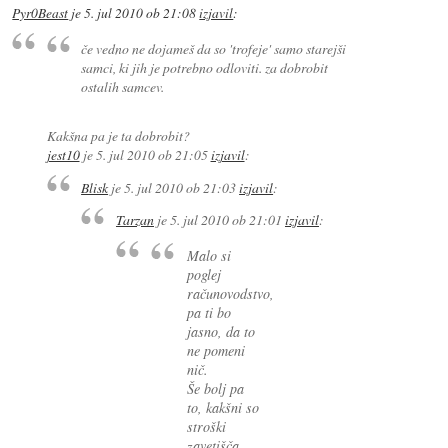
Pyr0Beast
je
5. jul 2010 ob 21:08
izjavil
:
če vedno ne dojameš da so 'trofeje' samo starejši
samci, ki jih je potrebno odloviti. za dobrobit
ostalih samcev.
Kakšna pa je ta dobrobit?
jest10
je
5. jul 2010 ob 21:05
izjavil
:
Blisk
je
5. jul 2010 ob 21:03
izjavil
:
Tarzan
je
5. jul 2010 ob 21:01
izjavil
:
Malo si
poglej
računovodstvo,
pa ti bo
jasno, da to
ne pomeni
nič.
Še bolj pa
to, kakšni so
stroški
zavetišča.