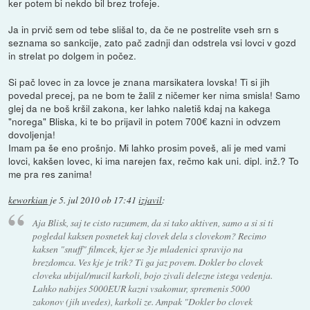
ker potem bi nekdo bil brez trofeje.
Ja in prvič sem od tebe slišal to, da če ne postrelite vseh srn s
seznama so sankcije, zato pač zadnji dan odstrela vsi lovci v gozd
in strelat po dolgem in počez.
Si pač lovec in za lovce je znana marsikatera lovska! Ti si jih
povedal precej, pa ne bom te žalil z ničemer ker nima smisla! Samo
glej da ne boš kršil zakona, ker lahko naletiš kdaj na kakega
"norega" Bliska, ki te bo prijavil in potem 700€ kazni in odvzem
dovoljenja!
Imam pa še eno prošnjo. Mi lahko prosim poveš, ali je med vami
lovci, kakšen lovec, ki ima narejen fax, rečmo kak uni. dipl. inž.? To
me pra res zanima!
keworkian
je
5. jul 2010 ob 17:41
izjavil
:
Aja Blisk, saj te cisto razumem, da si tako aktiven, samo a si si ti
pogledal kaksen posnetek kaj clovek dela s clovekom? Recimo
kaksen "snuff" filmcek, kjer se 3je mladenici spravijo na
brezdomca. Ves kje je trik? Ti ga jaz povem. Dokler bo clovek
cloveka ubijal/mucil karkoli, bojo zivali delezne istega vedenja.
Lahko nabijes 5000EUR kazni vsakomur, spremenis 5000
zakonov (jih uvedes), karkoli ze. Ampak "Dokler bo clovek