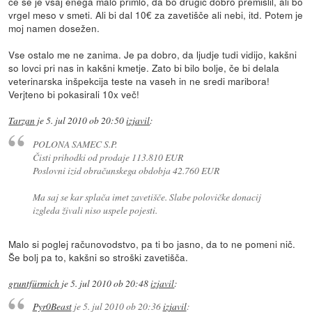
če se je vsaj enega malo primlo, da bo drugič dobro premislil, ali bo
vrgel meso v smeti. Ali bi dal 10€ za zavetišče ali nebi, itd. Potem je
moj namen dosežen.
Vse ostalo me ne zanima. Je pa dobro, da ljudje tudi vidijo, kakšni
so lovci pri nas in kakšni kmetje. Zato bi bilo bolje, če bi delala
veterinarska inšpekcija teste na vaseh in ne sredi maribora!
Verjteno bi pokasirali 10x več!
Tarzan
je
5. jul 2010 ob 20:50
izjavil
:
POLONA SAMEC S.P.
Čisti prihodki od prodaje 113.810 EUR
Poslovni izid obračunskega obdobja 42.760 EUR
Ma saj se kar splača imet zavetišče. Slabe polovičke donacij
izgleda živali niso uspele pojesti.
Malo si poglej računovodstvo, pa ti bo jasno, da to ne pomeni nič.
Še bolj pa to, kakšni so stroški zavetišča.
gruntfürmich
je
5. jul 2010 ob 20:48
izjavil
:
Pyr0Beast
je
5. jul 2010 ob 20:36
izjavil
: