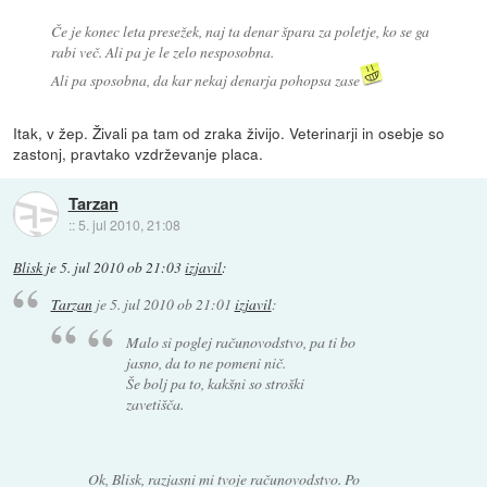
Če je konec leta presežek, naj ta denar špara za poletje, ko se ga
rabi več. Ali pa je le zelo nesposobna.
Ali pa sposobna, da kar nekaj denarja pohopsa zase
Itak, v žep. Živali pa tam od zraka živijo. Veterinarji in osebje so
zastonj, pravtako vzdrževanje placa.
Tarzan
::
5. jul 2010, 21:08
Blisk
je
5. jul 2010 ob 21:03
izjavil
:
Tarzan
je
5. jul 2010 ob 21:01
izjavil
:
Malo si poglej računovodstvo, pa ti bo
jasno, da to ne pomeni nič.
Še bolj pa to, kakšni so stroški
zavetišča.
Ok, Blisk, razjasni mi tvoje računovodstvo. Po