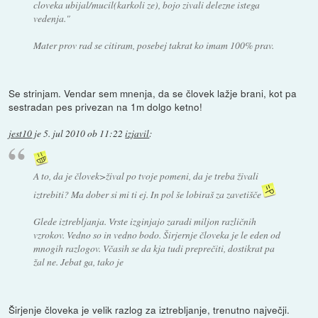
cloveka ubijal/mucil(karkoli ze), bojo zivali delezne istega
vedenja."
Mater prov rad se citiram, posebej takrat ko imam 100% prav.
Se strinjam. Vendar sem mnenja, da se človek lažje brani, kot pa
sestradan pes privezan na 1m dolgo ketno!
jest10
je
5. jul 2010 ob 11:22
izjavil
:
A to, da je človek>žival po tvoje pomeni, da je treba živali
iztrebiti? Ma dober si mi ti ej. In pol še lobiraš za zavetišče
Glede iztrebljanja. Vrste izginjajo zaradi miljon različnih
vzrokov. Vedno so in vedno bodo. Širjernje človeka je le eden od
mnogih razlogov. Včasih se da kja tudi preprečiti, dostikrat pa
žal ne. Jebat ga, tako je
Širjenje človeka je velik razlog za iztrebljanje, trenutno največji.