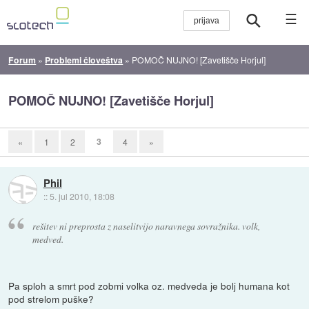
☰
Forum
»
Problemi človeštva
»
POMOČ NUJNO! [Zavetišče Horjul]
POMOČ NUJNO! [Zavetišče Horjul]
3
«
1
2
4
»
Phil
::
5. jul 2010, 18:08
rešitev ni preprosta z naselitvijo naravnega sovražnika. volk,
medved.
Pa sploh a smrt pod zobmi volka oz. medveda je bolj humana kot
pod strelom puške?