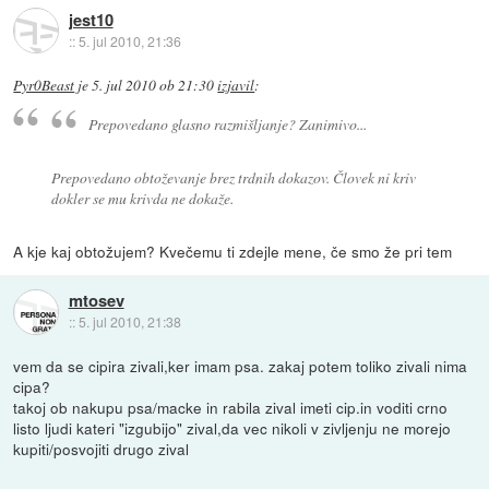
jest10
::
5. jul 2010, 21:36
Pyr0Beast
je
5. jul 2010 ob 21:30
izjavil
:
Prepovedano glasno razmišljanje? Zanimivo...
Prepovedano obtoževanje brez trdnih dokazov. Človek ni kriv
dokler se mu krivda ne dokaže.
A kje kaj obtožujem? Kvečemu ti zdejle mene, če smo že pri tem
mtosev
::
5. jul 2010, 21:38
vem da se cipira zivali,ker imam psa. zakaj potem toliko zivali nima
cipa?
takoj ob nakupu psa/macke in rabila zival imeti cip.in voditi crno
listo ljudi kateri "izgubijo" zival,da vec nikoli v zivljenju ne morejo
kupiti/posvojiti drugo zival