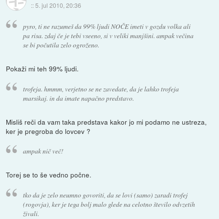
::
5. jul 2010, 20:36
pyro, ti ne razumeš da 99% ljudi NOČE imeti v gozdu volka ali
pa risa. zdaj če je tebi vseeno, si v veliki manjšini. ampak večina
se bi počutila zelo ogroženo.
Pokaži mi teh 99% ljudi.
trofeja. hmmm, verjetno se ne zavedate, da je lahko trofeja
marsikaj. in da imate napačno predstavo.
Misliš reči da vam taka predstava kakor jo mi podamo ne ustreza,
ker je pregroba do lovcev ?
ampak nič več!
Torej se to še vedno počne.
tko da je zelo neumno govoriti, da se lovi (samo) zaradi trofej
(rogovja), ker je tega bolj malo glede na celotno število odvzetih
živali.