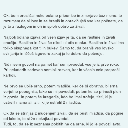
Ok, bom preslišal neke bolane pripombe in zmerjavo čez mene. te
razumem da si lovc in se braniš in opravičuješ vse kar počnete, da
je to z razlogom in oh in sploh dobro za živali.
Najbolj bolana izjava od vseh izjav je ta, da se rastline in živali
enačijo. Rastlina in žival še nikoli ni bila enako. Rastlina in žival ima
toliko skupnega kot ti in bukev. Samo to, da braniš vso lovsko
svinjarijo in iščeš izgovore zakaj je to dobro da počnejo.
Nič nisem govoril na pamet kar sem pvoedal, vse je iz prve roke.
Pri nekaterih zadevah sem bil razven, ker in včasih celo preprečil
karkoli.
Ne prvo se ubije srno, potem mladiče, ker če bi obratno, bi srna
verjetno pobegnila, tako so mi povedali, potem ko so prinesli plen
iz gozda. In potem še kregarija, kdo bo imel trofejo, tisti, ki je
ustrelil mamo ali tsiti, ki je ustrelil 2 mladiča.
Ok da se strinjaš z mučenjem živali, da se pusti mladiča, da pogine
od lakote, to si že nekajkrat povedal.
Tudi, to, da se iz seznama pobitih ne da srne, ki jo je povozil avto,