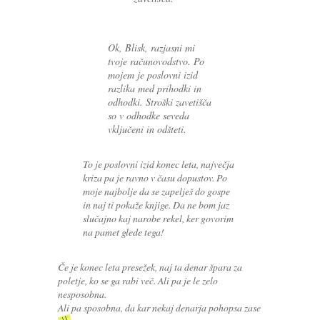
Ok, Blisk, razjasni mi
tvoje računovodstvo. Po
mojem je poslovni izid
razlika med prihodki in
odhodki. Stroški zavetišča
so v odhodke seveda
vključeni in odšteti.
To je poslovni izid konec leta, največja
kriza pa je ravno v času dopustov. Po
moje najbolje da se zapelješ do gospe
in naj ti pokaže knjige. Da ne bom jaz
slučajno kaj narobe rekel, ker govorim
na pamet glede tega!
Če je konec leta presežek, naj ta denar špara za
poletje, ko se ga rabi več. Ali pa je le zelo
nesposobna.
Ali pa sposobna, da kar nekaj denarja pohopsa zase