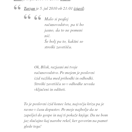
Tarzan
je
5. jul 2010 ob 21:01
izjavil
:
Malo si poglej
računovodstvo, pa ti bo
jasno, da to ne pomeni
nič.
Še bolj pa to, kakšni so
stroški zavetišča.
Ok, Blisk, razjasni mi tvoje
računovodstvo. Po mojem je poslovni
izid razlika med prihodki in odhodki.
Stroški zavetišča so v odhodke seveda
vključeni in odšteti.
To je poslovni izid konec leta, največja kriza pa je
ravno v času dopustov. Po moje najbolje da se
zapelješ do gospe in naj ti pokaže knjige. Da ne bom
jaz slučajno kaj narobe rekel, ker govorim na pamet
glede tega!