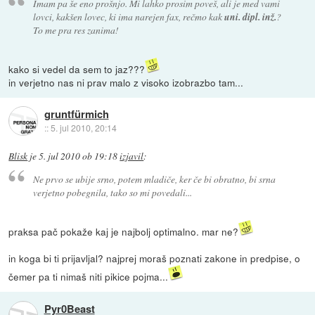
Imam pa še eno prošnjo. Mi lahko prosim poveš, ali je med vami
lovci, kakšen lovec, ki ima narejen fax, rečmo kak
uni. dipl. inž.
?
To me pra res zanima!
kako si vedel da sem to jaz???
in verjetno nas ni prav malo z visoko izobrazbo tam...
gruntfürmich
::
5. jul 2010, 20:14
Blisk
je
5. jul 2010 ob 19:18
izjavil
:
Ne prvo se ubije srno, potem mladiče, ker če bi obratno, bi srna
verjetno pobegnila, tako so mi povedali...
praksa pač pokaže kaj je najbolj optimalno. mar ne?
in koga bi ti prijavljal? najprej moraš poznati zakone in predpise, o
čemer pa ti nimaš niti pikice pojma...
Pyr0Beast