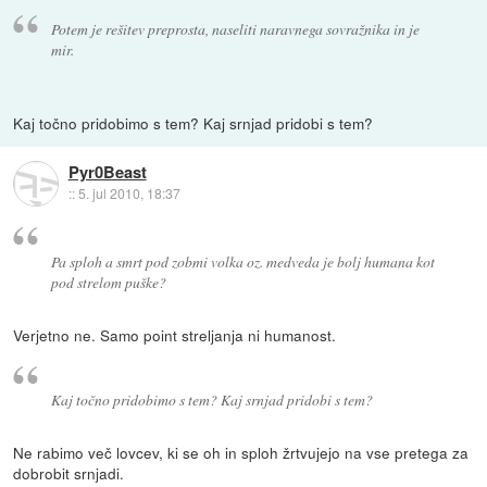
Potem je rešitev preprosta, naseliti naravnega sovražnika in je
mir.
Kaj točno pridobimo s tem? Kaj srnjad pridobi s tem?
Pyr0Beast
::
5. jul 2010, 18:37
Pa sploh a smrt pod zobmi volka oz. medveda je bolj humana kot
pod strelom puške?
Verjetno ne. Samo point streljanja ni humanost.
Kaj točno pridobimo s tem? Kaj srnjad pridobi s tem?
Ne rabimo več lovcev, ki se oh in sploh žrtvujejo na vse pretega za
dobrobit srnjadi.