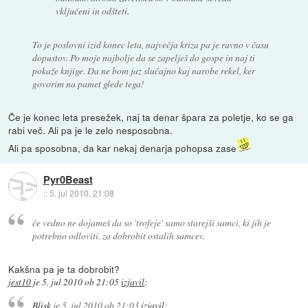
vključeni in odšteti.
To je poslovni izid konec leta, največja kriza pa je ravno v času
dopustov. Po moje najbolje da se zapelješ do gospe in naj ti
pokaže knjige. Da ne bom jaz slučajno kaj narobe rekel, ker
govorim na pamet glede tega!
Če je konec leta presežek, naj ta denar špara za poletje, ko se ga
rabi več. Ali pa je le zelo nesposobna.
Ali pa sposobna, da kar nekaj denarja pohopsa zase
Pyr0Beast
::
5. jul 2010, 21:08
če vedno ne dojameš da so 'trofeje' samo starejši samci, ki jih je
potrebno odloviti. za dobrobit ostalih samcev.
Kakšna pa je ta dobrobit?
jest10
je
5. jul 2010 ob 21:05
izjavil
:
Blisk
je
5. jul 2010 ob 21:03
izjavil
: