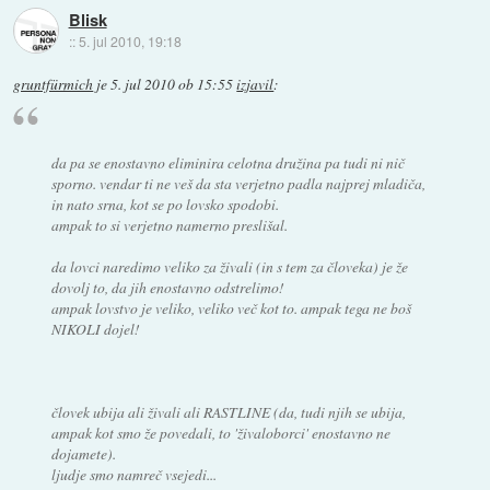
Blisk
::
5. jul 2010, 19:18
gruntfürmich
je
5. jul 2010 ob 15:55
izjavil
:
da pa se enostavno eliminira celotna družina pa tudi ni nič
sporno. vendar ti ne veš da sta verjetno padla najprej mladiča,
in nato srna, kot se po lovsko spodobi.
ampak to si verjetno namerno preslišal.
da lovci naredimo veliko za živali (in s tem za človeka) je že
dovolj to, da jih enostavno odstrelimo!
ampak lovstvo je veliko, veliko več kot to. ampak tega ne boš
NIKOLI dojel!
človek ubija ali živali ali RASTLINE (da, tudi njih se ubija,
ampak kot smo že povedali, to 'živaloborci' enostavno ne
dojamete).
ljudje smo namreč vsejedi...