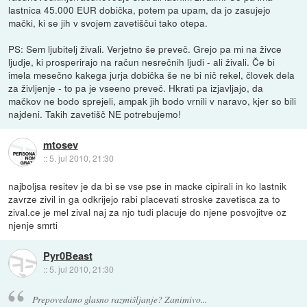
lastnica 45.000 EUR dobička, potem pa upam, da jo zasujejo
mački, ki se jih v svojem zavetiščui tako otepa.
PS: Sem ljubitelj živali. Verjetno še preveč. Grejo pa mi na živce
ljudje, ki prosperirajo na račun nesrečnih ljudi - ali živali. Če bi
imela mesečno kakega jurja dobička še ne bi nič rekel, človek dela
za življenje - to pa je vseeno preveč. Hkrati pa izjavljajo, da
mačkov ne bodo sprejeli, ampak jih bodo vrnili v naravo, kjer so bili
najdeni. Takih zavetišč NE potrebujemo!
mtosev
::
5. jul 2010, 21:30
najboljsa resitev je da bi se vse pse in macke cipirali in ko lastnik
zavrze zivil in ga odkrijejo rabi placevati stroske zavetisca za to
zival.ce je mel zival naj za njo tudi placuje do njene posvojitve oz
njenje smrti
Pyr0Beast
::
5. jul 2010, 21:30
Prepovedano glasno razmišljanje? Zanimivo...