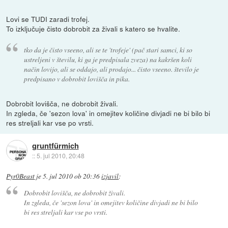
Lovi se TUDI zaradi trofej.
To izključuje čisto dobrobit za živali s katero se hvalite.
tko da je čisto vseeno, ali se te 'trofeje' (pač stari samci, ki so
ustreljeni v številu, ki ga je predpisala zveza) na kakršen koli
način lovijo, ali se oddajo, ali prodajo... čisto vseeno. število je
predpisano v dobrobit lovišča in pika.
Dobrobit lovišča, ne dobrobit živali.
In zgleda, če 'sezon lova' in omejitev količine divjadi ne bi bilo bi
res streljali kar vse po vrsti.
gruntfürmich
::
5. jul 2010, 20:48
Pyr0Beast
je
5. jul 2010 ob 20:36
izjavil
:
Dobrobit lovišča, ne dobrobit živali.
In zgleda, če 'sezon lova' in omejitev količine divjadi ne bi bilo
bi res streljali kar vse po vrsti.