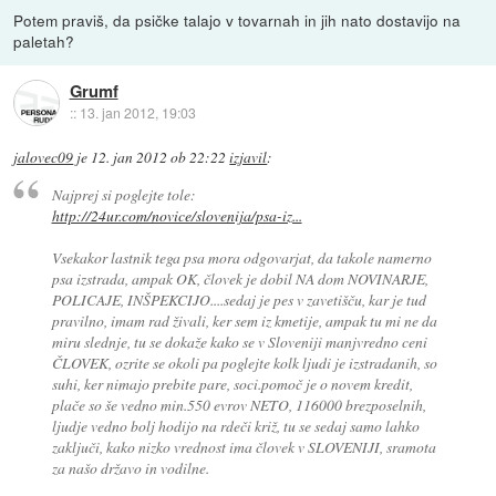
Potem praviš, da psičke talajo v tovarnah in jih nato dostavijo na
paletah?
Grumf
::
13. jan 2012, 19:03
jalovec09
je
12. jan 2012 ob 22:22
izjavil
:
Najprej si poglejte tole:
http://24ur.com/novice/slovenija/psa-iz...
Vsekakor lastnik tega psa mora odgovarjat, da takole namerno
psa izstrada, ampak OK, človek je dobil NA dom NOVINARJE,
POLICAJE, INŠPEKCIJO....sedaj je pes v zavetišču, kar je tud
pravilno, imam rad živali, ker sem iz kmetije, ampak tu mi ne da
miru slednje, tu se dokaže kako se v Sloveniji manjvredno ceni
ČLOVEK, ozrite se okoli pa poglejte kolk ljudi je izstradanih, so
suhi, ker nimajo prebite pare, soci.pomoč je o novem kredit,
plače so še vedno min.550 evrov NETO, 116000 brezposelnih,
ljudje vedno bolj hodijo na rdeči križ, tu se sedaj samo lahko
zaključi, kako nizko vrednost ima človek v SLOVENIJI, sramota
za našo državo in vodilne.