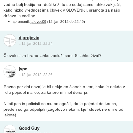
vedno bolj hodijo na rdeči križ, tu se sedaj samo lahko zaključi,
kako nizko vrednost ima človek v SLOVENIJI, sramota za našo
državo in vodilne.
spremenil:
jalovec09
(
12. jan 2012 ob 22:49
)
djordjevic
::
12. jan 2012, 22:24
Človek si za hrano lahko zasluži sam. Si lahko žival?
jype
::
12. jan 2012, 22:26
Ravno par dni nazaj je bil nekje en članek o tem, kako je nekdo v
lidlu pojedel malico, za katero ni imel denarja.
Ni bil pes in policisti so mu omogočili, da je pojedel do konca,
preden so ga odpeljali (zagotovo nekam, kjer človek ne umre od
lakote).
Good Guy