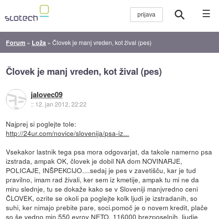
☰
Forum
»
Loža
»
Človek je manj vreden, kot žival (pes)
Človek je manj vreden, kot žival (pes)
jalovec09
::
12. jan 2012, 22:22
Najprej si poglejte tole:
http://24ur.com/novice/slovenija/psa-iz...
Vsekakor lastnik tega psa mora odgovarjat, da takole namerno psa
izstrada, ampak OK, človek je dobil NA dom NOVINARJE,
POLICAJE, INŠPEKCIJO....sedaj je pes v zavetišču, kar je tud
pravilno, imam rad živali, ker sem iz kmetije, ampak tu mi ne da
miru slednje, tu se dokaže kako se v Sloveniji manjvredno ceni
ČLOVEK, ozrite se okoli pa poglejte kolk ljudi je izstradanih, so
suhi, ker nimajo prebite pare, soci.pomoč je o novem kredit, plače
so še vedno min.550 evrov NETO, 116000 brezposelnih, ljudje