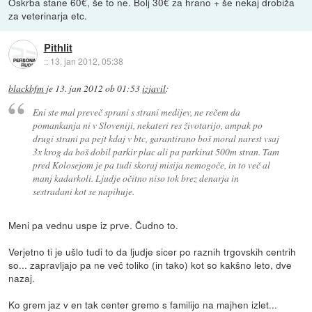
Oskrba stane 60€, še to ne. Bolj 30€ za hrano + še nekaj drobiža
za veterinarja etc.
Pithlit
::
13. jan 2012, 05:38
blackbfm
je
13. jan 2012 ob 01:53
izjavil
:
Eni ste mal preveč sprani s strani medijev, ne rečem da
pomankanja ni v Sloveniji, nekateri res životarijo, ampak po
drugi strani pa pejt kdaj v btc, garantirano boš moral narest vsaj
3x krog da boš dobil parkir plac ali pa parkirat 500m stran. Tam
pred Kolosejom je pa tudi skoraj misija nemogoče, in to več al
manj kadarkoli. Ljudje očitno niso tok brez denarja in
sestradani kot se napihuje.
Meni pa vednu uspe iz prve. Čudno to.
Verjetno ti je ušlo tudi to da ljudje sicer po raznih trgovskih centrih
so... zapravljajo pa ne več toliko (in tako) kot so kakšno leto, dve
nazaj.
Ko grem jaz v en tak center gremo s familijo na majhen izlet...