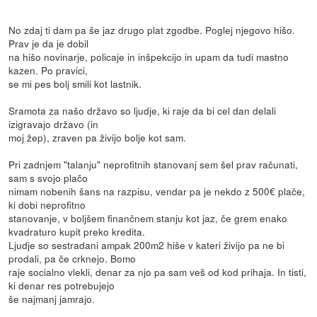
No zdaj ti dam pa še jaz drugo plat zgodbe. Poglej njegovo hišo.
Prav je da je dobil
na hišo novinarje, policaje in inšpekcijo in upam da tudi mastno
kazen. Po pravici,
se mi pes bolj smili kot lastnik.
Sramota za našo državo so ljudje, ki raje da bi cel dan delali
izigravajo državo (in
moj žep), zraven pa živijo bolje kot sam.
Pri zadnjem "talanju" neprofitnih stanovanj sem šel prav računati,
sam s svojo plačo
nimam nobenih šans na razpisu, vendar pa je nekdo z 500€ plače,
ki dobi neprofitno
stanovanje, v boljšem finančnem stanju kot jaz, če grem enako
kvadraturo kupit preko kredita.
Ljudje so sestradani ampak 200m2 hiše v kateri živijo pa ne bi
prodali, pa če crknejo. Bomo
raje socialno vlekli, denar za njo pa sam veš od kod prihaja. In tisti,
ki denar res potrebujejo
še najmanj jamrajo.