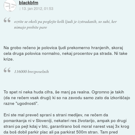
blackbfm
::
13. jan 2012, 01:53
ozrite se okoli pa poglejte kolk ljudi je izstradanih, so suhi, ker
nimajo prebite pare
Na grobo rečeno je polovica ljudi prekomerno hranjenih, skoraj
cela druga polovica normalno, nekaj procentov pa strada. Ni take
krize.
116000 brezposelnih
To spet ni neka huda cifra, še manj pa realna. Ogromno je takih
(da ne rečem vsak drugi) ki so na zavodu samo zato da izkoriščajo
razne "ugodnosti".
Eni ste mal preveč sprani s strani medijev, ne rečem da
pomankanja ni v Sloveniji, nekateri res životarijo, ampak po drugi
strani pa pejt kdaj v btc, garantirano boš moral narest vsaj 3x krog
da boš dobil parkir plac ali pa parkirat 500m stran. Tam pred