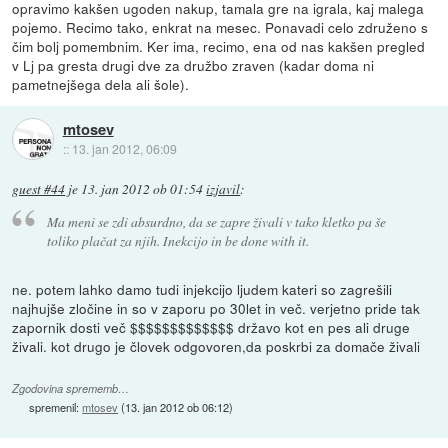
opravimo kakšen ugoden nakup, tamala gre na igrala, kaj malega
pojemo. Recimo tako, enkrat na mesec. Ponavadi celo združeno s
čim bolj pomembnim. Ker ima, recimo, ena od nas kakšen pregled
v Lj pa gresta drugi dve za družbo zraven (kadar doma ni
pametnejšega dela ali šole).
mtosev
::
13. jan 2012, 06:09
guest #44
je
13. jan 2012 ob 01:54
izjavil
:
Ma meni se zdi absurdno, da se zapre živali v tako kletko pa še
toliko plačat za njih. Inekcijo in be done with it.
ne. potem lahko damo tudi injekcijo ljudem kateri so zagrešili
najhujše zločine in so v zaporu po 30let in več. verjetno pride tak
zapornik dosti več $$$$$$$$$$$$$ državo kot en pes ali druge
živali. kot drugo je človek odgovoren,da poskrbi za domače živali
Zgodovina sprememb…
spremenil:
mtosev
(
13. jan 2012 ob 06:12
)