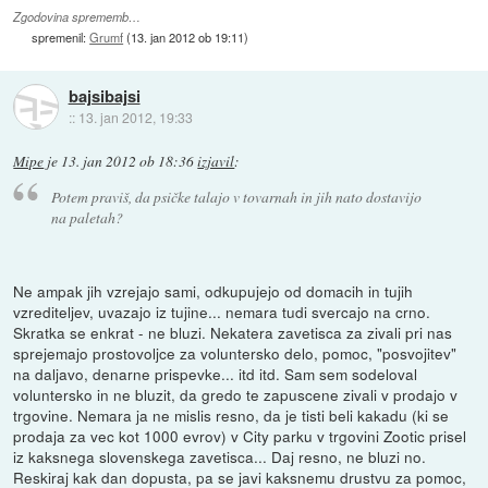
Zgodovina sprememb…
spremenil:
Grumf
(
13. jan 2012 ob 19:11
)
bajsibajsi
::
13. jan 2012, 19:33
Mipe
je
13. jan 2012 ob 18:36
izjavil
:
Potem praviš, da psičke talajo v tovarnah in jih nato dostavijo
na paletah?
Ne ampak jih vzrejajo sami, odkupujejo od domacih in tujih
vzrediteljev, uvazajo iz tujine... nemara tudi svercajo na crno.
Skratka se enkrat - ne bluzi. Nekatera zavetisca za zivali pri nas
sprejemajo prostovoljce za voluntersko delo, pomoc, "posvojitev"
na daljavo, denarne prispevke... itd itd. Sam sem sodeloval
voluntersko in ne bluzit, da gredo te zapuscene zivali v prodajo v
trgovine. Nemara ja ne mislis resno, da je tisti beli kakadu (ki se
prodaja za vec kot 1000 evrov) v City parku v trgovini Zootic prisel
iz kaksnega slovenskega zavetisca... Daj resno, ne bluzi no.
Reskiraj kak dan dopusta, pa se javi kaksnemu drustvu za pomoc,