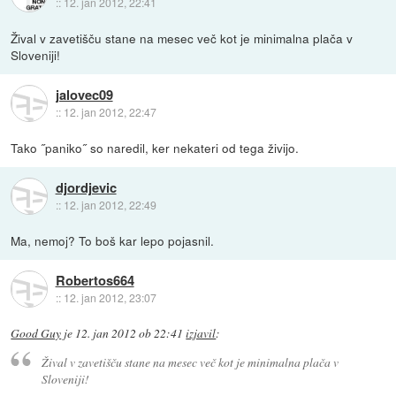
::
12. jan 2012, 22:41
Žival v zavetišču stane na mesec več kot je minimalna plača v
Sloveniji!
jalovec09
::
12. jan 2012, 22:47
Tako ˝paniko˝ so naredil, ker nekateri od tega živijo.
djordjevic
::
12. jan 2012, 22:49
Ma, nemoj? To boš kar lepo pojasnil.
Robertos664
::
12. jan 2012, 23:07
Good Guy
je
12. jan 2012 ob 22:41
izjavil
:
Žival v zavetišču stane na mesec več kot je minimalna plača v
Sloveniji!