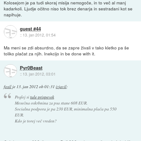
Kolosejom je pa tudi skoraj misija nemogoče, in to več al manj
kadarkoli. Ljudje očitno niso tok brez denarja in sestradani kot se
napihuje.
guest #44
::
13. jan 2012, 01:54
Ma meni se zdi absurdno, da se zapre živali v tako kletko pa še
toliko plačat za njih. Inekcijo in be done with it.
Pyr0Beast
::
13. jan 2012, 03:01
fosil
je
13. jan 2012 ob 01:31
izjavil
:
Poglej si
tale prispevek
Mesečna oskrbnina za psa stane 608 EUR.
Socialna podpora je pa 230 EUR, minimalna plača pa 550
EUR.
Kdo je torej več vreden?