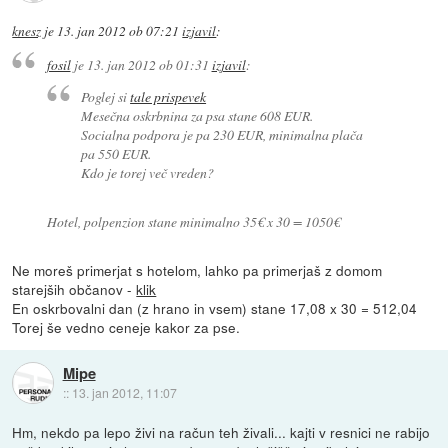
knesz
je
13. jan 2012 ob 07:21
izjavil
:
fosil
je
13. jan 2012 ob 01:31
izjavil
:
Poglej si
tale prispevek
Mesečna oskrbnina za psa stane 608 EUR.
Socialna podpora je pa 230 EUR, minimalna plača
pa 550 EUR.
Kdo je torej več vreden?
Hotel, polpenzion stane minimalno 35€ x 30 = 1050€
Ne moreš primerjat s hotelom, lahko pa primerjaš z domom
starejših občanov -
klik
En oskrbovalni dan (z hrano in vsem) stane 17,08 x 30 = 512,04
Torej še vedno ceneje kakor za pse.
Mipe
::
13. jan 2012, 11:07
Hm, nekdo pa lepo živi na račun teh živali... kajti v resnici ne rabijo