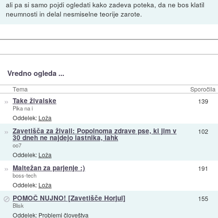
ali pa si samo pojdi ogledati kako zadeva poteka, da ne bos klatil
neumnosti in delal nesmiselne teorije zarote.
Vredno ogleda ...
Tema
Sporočila
»
Take živalske
139
Pika na i
Oddelek:
Loža
»
Zavetišča za živali: Popolnoma zdrave pse, ki jim v
102
30 dneh ne najdejo lastnika, lahk
oo7
Oddelek:
Loža
»
Maltežan za parjenje :)
191
boss-tech
Oddelek:
Loža
⊘
POMOČ NUJNO! [Zavetišče Horjul]
155
Blisk
Oddelek:
Problemi človeštva