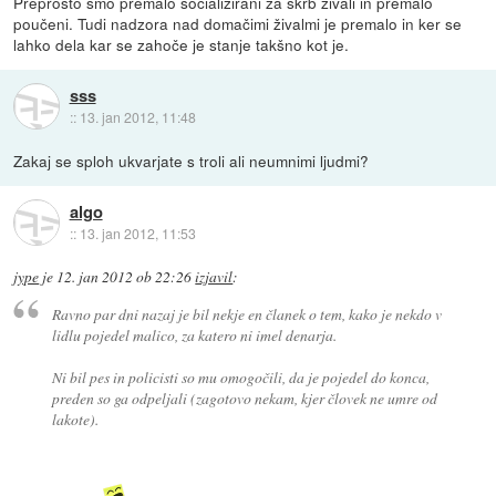
Preprosto smo premalo socializirani za skrb živali in premalo
poučeni. Tudi nadzora nad domačimi živalmi je premalo in ker se
lahko dela kar se zahoče je stanje takšno kot je.
sss
::
13. jan 2012, 11:48
Zakaj se sploh ukvarjate s troli ali neumnimi ljudmi?
algo
::
13. jan 2012, 11:53
jype
je
12. jan 2012 ob 22:26
izjavil
:
Ravno par dni nazaj je bil nekje en članek o tem, kako je nekdo v
lidlu pojedel malico, za katero ni imel denarja.
Ni bil pes in policisti so mu omogočili, da je pojedel do konca,
preden so ga odpeljali (zagotovo nekam, kjer človek ne umre od
lakote).