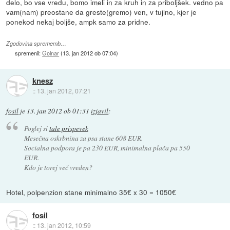
delo, bo vse vredu, bomo imeli in za kruh in za priboljšek. vedno pa
vam(nam) preostane da greste(gremo) ven, v tujino, kjer je
ponekod nekaj boljše, ampk samo za pridne.
Zgodovina sprememb…
spremenil:
Golnar
(
13. jan 2012 ob 07:04
)
knesz
::
13. jan 2012, 07:21
fosil
je
13. jan 2012 ob 01:31
izjavil
:
Poglej si
tale prispevek
Mesečna oskrbnina za psa stane 608 EUR.
Socialna podpora je pa 230 EUR, minimalna plača pa 550
EUR.
Kdo je torej več vreden?
Hotel, polpenzion stane minimalno 35€ x 30 = 1050€
fosil
::
13. jan 2012, 10:59