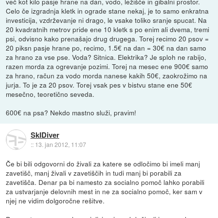
več kot kilo pasje hrane na dan, vodo, ležišče in gibalni prostor.
Celo če izgradnja kletk in ograde stane nekaj, je to samo enkratna
investicija, vzdrževanje ni drago, le vsake toliko sranje spucat. Na
20 kvadratnih metrov pride ene 10 kletk s po enim ali dvema, tremi
psi, odvisno kako prenašajo drug drugega. Torej recimo 20 psov =
20 piksn pasje hrane po, recimo, 1.5€ na dan = 30€ na dan samo
za hrano za vse pse. Voda? Sitnica. Elektrika? Je sploh ne rabijo,
razen morda za ogrevanje pozimi. Torej na mesec ene 900€ samo
za hrano, račun za vodo morda nanese kakih 50€, zaokrožimo na
jurja. To je za 20 psov. Torej vsak pes v bistvu stane ene 50€
mesečno, teoretično seveda.
600€ na psa? Nekdo mastno služi, pravim!
SkIDiver
::
13. jan 2012, 11:07
Če bi bili odgovorni do živali za katere se odločimo bi imeli manj
zavetišč, manj živali v zavetiščih in tudi manj bi porabili za
zavetišča. Denar pa bi namesto za socialno pomoč lahko porabili
za ustvarjanje delovnih mest in ne za socialno pomoč, ker sam v
njej ne vidim dolgoročne rešitve.