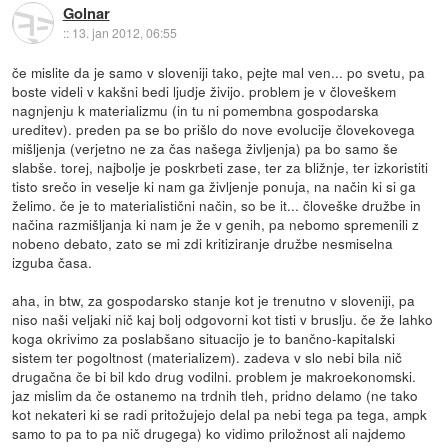
Golnar
::
13. jan 2012, 06:55
če mislite da je samo v sloveniji tako, pejte mal ven... po svetu, pa
boste videli v kakšni bedi ljudje živijo. problem je v človeškem
nagnjenju k materializmu (in tu ni pomembna gospodarska
ureditev). preden pa se bo prišlo do nove evolucije človekovega
mišljenja (verjetno ne za čas našega življenja) pa bo samo še
slabše. torej, najbolje je poskrbeti zase, ter za bližnje, ter izkoristiti
tisto srečo in veselje ki nam ga življenje ponuja, na način ki si ga
želimo. če je to materialistični način, so be it... človeške družbe in
načina razmišljanja ki nam je že v genih, pa nebomo spremenili z
nobeno debato, zato se mi zdi kritiziranje družbe nesmiselna
izguba časa.
aha, in btw, za gospodarsko stanje kot je trenutno v sloveniji, pa
niso naši veljaki nič kaj bolj odgovorni kot tisti v bruslju. če že lahko
koga okrivimo za poslabšano situacijo je to bančno-kapitalski
sistem ter pogoltnost (materializem). zadeva v slo nebi bila nič
drugačna če bi bil kdo drug vodilni. problem je makroekonomski.
jaz mislim da če ostanemo na trdnih tleh, pridno delamo (ne tako
kot nekateri ki se radi pritožujejo delal pa nebi tega pa tega, ampk
samo to pa to pa nič drugega) ko vidimo priložnost ali najdemo