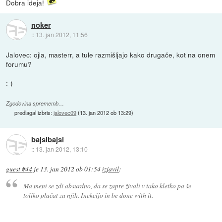
Dobra ideja!
noker
::
13. jan 2012, 11:56
Jalovec: ojla, masterr, a tule razmišljajo kako drugače, kot na onem
forumu?
:-)
Zgodovina sprememb…
predlagal izbris:
jalovec09
(
13. jan 2012 ob 13:29
)
bajsibajsi
::
13. jan 2012, 13:10
guest #44
je
13. jan 2012 ob 01:54
izjavil
:
Ma meni se zdi absurdno, da se zapre živali v tako kletko pa še
toliko plačat za njih. Inekcijo in be done with it.