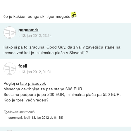
če je kakšen bengalski tiger mogoče
papasmrk
::
12. jan 2012, 23:14
Kako si pa to izračunal Good Guy, da žival v zavetišču stane na
mesec več kot je minimalna plača v Sloveniji ?
fosil
::
13. jan 2012, 01:31
Poglej si
tale prispevek
Mesečna oskrbnina za psa stane 608 EUR.
Socialna podpora je pa 230 EUR, minimalna plača pa 550 EUR.
Kdo je torej več vreden?
Zgodovina sprememb…
spremenil:
fosil
(
13. jan 2012 ob 01:38
)