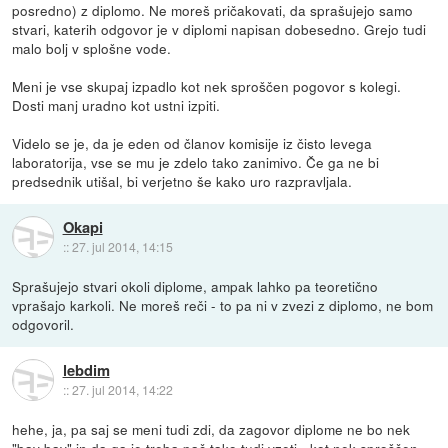
posredno) z diplomo. Ne moreš pričakovati, da sprašujejo samo
stvari, katerih odgovor je v diplomi napisan dobesedno. Grejo tudi
malo bolj v splošne vode.
Meni je vse skupaj izpadlo kot nek sproščen pogovor s kolegi.
Dosti manj uradno kot ustni izpiti.
Videlo se je, da je eden od članov komisije iz čisto levega
laboratorija, vse se mu je zdelo tako zanimivo. Če ga ne bi
predsednik utišal, bi verjetno še kako uro razpravljala.
Okapi
::
27. jul 2014, 14:15
Sprašujejo stvari okoli diplome, ampak lahko pa teoretično
vprašajo karkoli. Ne moreš reči - to pa ni v zvezi z diplomo, ne bom
odgovoril.
lebdim
::
27. jul 2014, 14:22
hehe, ja, pa saj se meni tudi zdi, da zagovor diplome ne bo nek