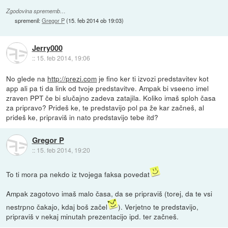
Zgodovina sprememb…
spremenil:
Gregor P
(
15. feb 2014 ob 19:03
)
Jerry000
::
15. feb 2014, 19:06
No glede na
http://prezi.com
je fino ker ti izvozi predstavitev kot
app ali pa ti da link od tvoje predstavitve. Ampak bi vseeno imel
zraven PPT če bi slučajno zadeva zatajila. Koliko imaš sploh časa
za pripravo? Prideš ke, te predstavijo pol pa že kar začneš, al
prideš ke, pripraviš in nato predstavijo tebe itd?
Gregor P
::
15. feb 2014, 19:20
To ti mora pa nekdo iz tvojega faksa povedat
Ampak zagotovo imaš malo časa, da se pripraviš (torej, da te vsi
nestrpno čakajo, kdaj boš začel
). Verjetno te predstavijo,
pripraviš v nekaj minutah prezentacijo ipd. ter začneš.