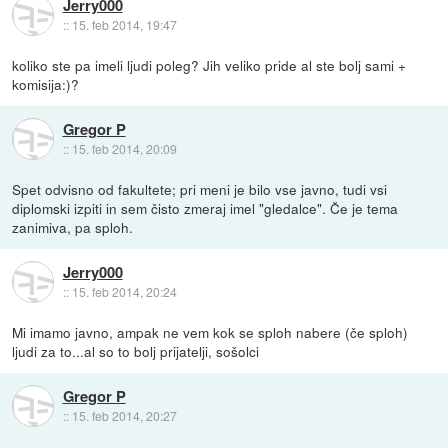
Jerry000
::
15. feb 2014, 19:47
koliko ste pa imeli ljudi poleg? Jih veliko pride al ste bolj sami +
komisija:)?
Gregor P
::
15. feb 2014, 20:09
Spet odvisno od fakultete; pri meni je bilo vse javno, tudi vsi
diplomski izpiti in sem čisto zmeraj imel "gledalce". Če je tema
zanimiva, pa sploh.
Jerry000
::
15. feb 2014, 20:24
Mi imamo javno, ampak ne vem kok se sploh nabere (če sploh)
ljudi za to...al so to bolj prijatelji, sošolci
Gregor P
::
15. feb 2014, 20:27