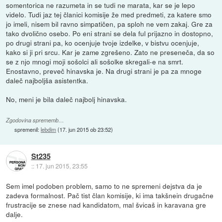
somentorica ne razumeta in se tudi ne marata, kar se je lepo
videlo. Tudi jaz tej članici komisije že med predmeti, za katere smo
jo imeli, nisem bil ravno simpatičen, pa sploh ne vem zakaj. Gre za
tako dvolično osebo. Po eni strani se dela ful prijazno in dostopno,
po drugi strani pa, ko ocenjuje tvoje izdelke, v bistvu ocenjuje,
kako si ji pri srcu. Kar je zame zgrešeno. Zato ne preseneča, da so
se z njo mnogi moji sošolci ali sošolke skregali-e na smrt.
Enostavno, preveč hinavska je. Na drugi strani je pa za mnoge
daleč najboljša asistentka.
No, meni je bila daleč najbolj hinavska.
Zgodovina sprememb…
spremenil:
lebdim
(
17. jun 2015 ob 23:52
)
St235
::
17. jun 2015, 23:55
Sem imel podoben problem, samo to ne spremeni dejstva da je
zadeva formalnost. Pač tist član komisije, ki ima takšnein drugačne
frustracije se znese nad kandidatom, mal švicaš in karavana gre
dalje.