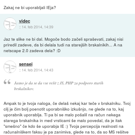
Zakaj ne bi uporabljali IEja?
videc
::
14. feb 2014, 14:39
Jaz te slike ne bi dal. Mogoče bodo začeli spraševati, zakaj nisi
priredil zadeve, da bi delala tudi na starejših brskalnikih... A na
netscape 2.0 zadeva dela? :D
sensei
::
14. feb 2014, 14:43
Jasno je da se da vse rešit z JS, PHP za podporo starih
brskalnikov.
Ampak to je tvoja naloga, če delaš nekaj kar teče v brskalniku. Tvoj
cilj je čim bolj poenotit uporabniško izkušnjo, ne glede na to, kaj
uporabnik uporablja. Ti pa bi se malo pošalil na račun nekega
starega brskalnika in med vrsticami še malo povedal, da je itak
"smešno" če kdo še uporabja IE :) Tvoja percepcija realnosti na
računalniškem faksu je pa zanimiva, glede na to, da so MS rešitve