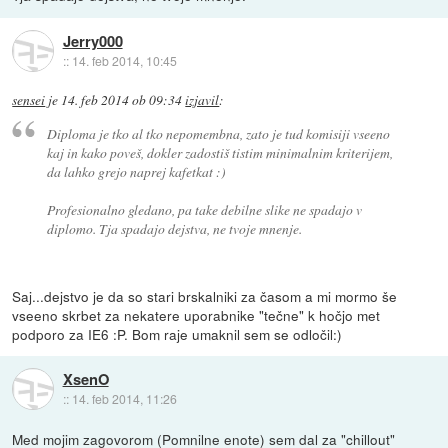
Jerry000
::
14. feb 2014, 10:45
sensei
je
14. feb 2014 ob 09:34
izjavil
:
Diploma je tko al tko nepomembna, zato je tud komisiji vseeno
kaj in kako poveš, dokler zadostiš tistim minimalnim kriterijem,
da lahko grejo naprej kafetkat :)
Profesionalno gledano, pa take debilne slike ne spadajo v
diplomo. Tja spadajo dejstva, ne tvoje mnenje.
Saj...dejstvo je da so stari brskalniki za časom a mi mormo še
vseeno skrbet za nekatere uporabnike "tečne" k hočjo met
podporo za IE6 :P. Bom raje umaknil sem se odločil:)
XsenO
::
14. feb 2014, 11:26
Med mojim zagovorom (Pomnilne enote) sem dal za "chillout"