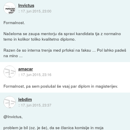
Invictus
::
17. jun 2015, 23:00
Formalnost.
Načeloma se zaupa mentorju da spravi kandidata tja z normalno
temo in kolikor toliko kvalitetno diplomo.
Razen če so interna trenja med prfoksi na faksu ... Pol lahko padeš
na mino ...
amacar
::
17. jun 2015, 23:16
Formalnost, pa sem poslušal še vsaj par diplom in magisterijev.
lebdim
::
17. jun 2015, 23:37
@Invictus,
problem je bil (oz. je še), da se članica komisije in moja