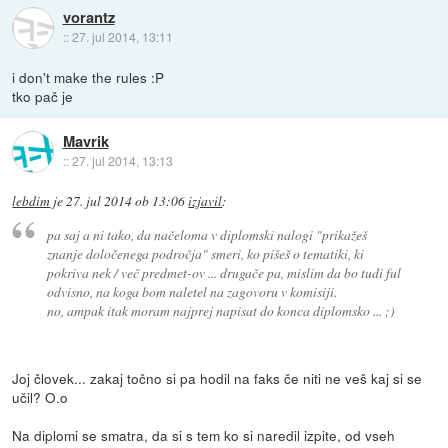
vorantz
::
27. jul 2014, 13:11
i don't make the rules :P
tko pač je
Mavrik
::
27. jul 2014, 13:13
lebdim
je
27. jul 2014 ob 13:06
izjavil
:
pa saj a ni tako, da načeloma v diplomski nalogi "prikažeš
znanje določenega področja" smeri, ko pišeš o tematiki, ki
pokriva nek / več predmet-ov ... drugače pa, mislim da bo tudi ful
odvisno, na koga bom naletel na zagovoru v komisiji.
no, ampak itak moram najprej napisat do konca diplomsko ... ;)
Joj človek... zakaj točno si pa hodil na faks če niti ne veš kaj si se
učil? O.o
Na diplomi se smatra, da si s tem ko si naredil izpite, od vseh