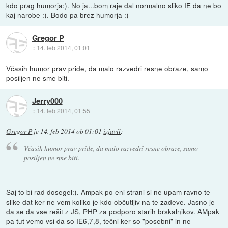
kdo prag humorja:). No ja...bom raje dal normalno sliko IE da ne bo
kaj narobe :). Bodo pa brez humorja :)
Gregor P
::
14. feb 2014, 01:01
Včasih humor prav pride, da malo razvedri resne obraze, samo
posiljen ne sme biti.
Jerry000
::
14. feb 2014, 01:55
Gregor P
je
14. feb 2014 ob 01:01
izjavil
:
Včasih humor prav pride, da malo razvedri resne obraze, samo
posiljen ne sme biti.
Saj to bi rad dosegel:). Ampak po eni strani si ne upam ravno te
slike dat ker ne vem koliko je kdo občutljiv na te zadeve. Jasno je
da se da vse rešit z JS, PHP za podporo starih brskalnikov. AMpak
pa tut vemo vsi da so IE6,7,8, tečni ker so "posebni" in ne