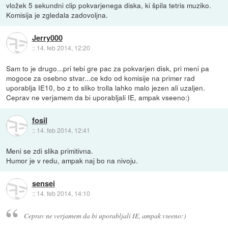
vložek 5 sekundni clip pokvarjenega diska, ki špila tetris muziko.
Komisija je zgledala zadovoljna.
Jerry000
::
14. feb 2014, 12:20
Sam to je drugo...pri tebi gre pac za pokvarjen disk, pri meni pa
mogoce za osebno stvar...ce kdo od komisije na primer rad
uporablja IE10, bo z to sliko trolla lahko malo jezen ali uzaljen.
Ceprav ne verjamem da bi uporabljali IE, ampak vseeno:)
fosil
::
14. feb 2014, 12:41
Meni se zdi slika primitivna.
Humor je v redu, ampak naj bo na nivoju.
sensei
::
14. feb 2014, 14:10
Ceprav ne verjamem da bi uporabljali IE, ampak vseeno:)