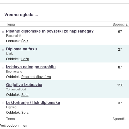
Vredno ogleda ...
Tema
Sporočila
»
Pisanje diplomske in povzetki ze napisanega?
67
Racunalnik
Oddelek:
Šola
»
Diploma na faxu
27
kitajc
Oddelek:
Loža
»
Izdelava nalog po naročilu
87
Boomerang
Oddelek:
Problemi človeštva
»
Goljufiva izobrazba
156
Yohan del Sud
Oddelek:
Šola
»
Lektoriranje / tisk diplomske
37
Highlag
Oddelek:
Šola
Tema
Sporočila
Več podobnih tem