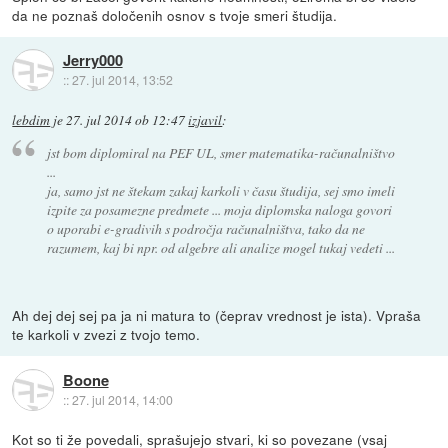
da ne poznaš določenih osnov s tvoje smeri študija.
Jerry000
::
27. jul 2014, 13:52
lebdim
je
27. jul 2014 ob 12:47
izjavil
:
jst bom diplomiral na PEF UL, smer matematika-računalništvo
...
ja, samo jst ne štekam zakaj karkoli v času študija, sej smo imeli
izpite za posamezne predmete ... moja diplomska naloga govori
o uporabi e-gradivih s področja računalništva, tako da ne
razumem, kaj bi npr. od algebre ali analize mogel tukaj vedeti ...
Ah dej dej sej pa ja ni matura to (čeprav vrednost je ista). Vpraša
te karkoli v zvezi z tvojo temo.
Boone
::
27. jul 2014, 14:00
Kot so ti že povedali, sprašujejo stvari, ki so povezane (vsaj