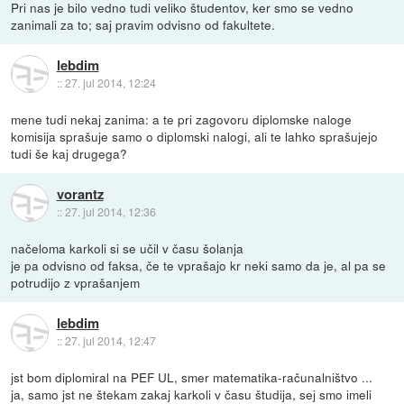
Pri nas je bilo vedno tudi veliko študentov, ker smo se vedno
zanimali za to; saj pravim odvisno od fakultete.
lebdim
::
27. jul 2014, 12:24
mene tudi nekaj zanima: a te pri zagovoru diplomske naloge
komisija sprašuje samo o diplomski nalogi, ali te lahko sprašujejo
tudi še kaj drugega?
vorantz
::
27. jul 2014, 12:36
načeloma karkoli si se učil v času šolanja
je pa odvisno od faksa, če te vprašajo kr neki samo da je, al pa se
potrudijo z vprašanjem
lebdim
::
27. jul 2014, 12:47
jst bom diplomiral na PEF UL, smer matematika-računalništvo ...
ja, samo jst ne štekam zakaj karkoli v času študija, sej smo imeli