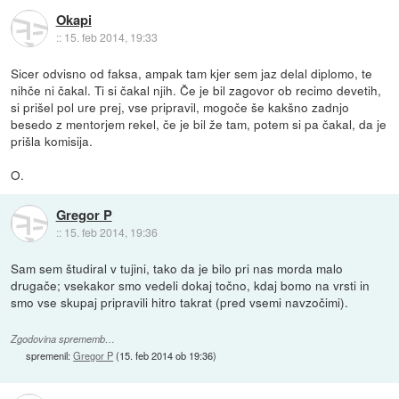
Okapi
::
15. feb 2014, 19:33
Sicer odvisno od faksa, ampak tam kjer sem jaz delal diplomo, te
nihče ni čakal. Ti si čakal njih. Če je bil zagovor ob recimo devetih,
si prišel pol ure prej, vse pripravil, mogoče še kakšno zadnjo
besedo z mentorjem rekel, če je bil že tam, potem si pa čakal, da je
prišla komisija.
O.
Gregor P
::
15. feb 2014, 19:36
Sam sem študiral v tujini, tako da je bilo pri nas morda malo
drugače; vsekakor smo vedeli dokaj točno, kdaj bomo na vrsti in
smo vse skupaj pripravili hitro takrat (pred vsemi navzočimi).
Zgodovina sprememb…
spremenil:
Gregor P
(
15. feb 2014 ob 19:36
)