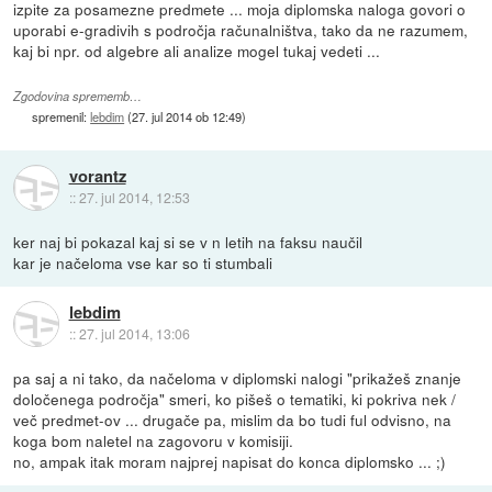
izpite za posamezne predmete ... moja diplomska naloga govori o
uporabi e-gradivih s področja računalništva, tako da ne razumem,
kaj bi npr. od algebre ali analize mogel tukaj vedeti ...
Zgodovina sprememb…
spremenil:
lebdim
(
27. jul 2014 ob 12:49
)
vorantz
::
27. jul 2014, 12:53
ker naj bi pokazal kaj si se v n letih na faksu naučil
kar je načeloma vse kar so ti stumbali
lebdim
::
27. jul 2014, 13:06
pa saj a ni tako, da načeloma v diplomski nalogi "prikažeš znanje
določenega področja" smeri, ko pišeš o tematiki, ki pokriva nek /
več predmet-ov ... drugače pa, mislim da bo tudi ful odvisno, na
koga bom naletel na zagovoru v komisiji.
no, ampak itak moram najprej napisat do konca diplomsko ... ;)