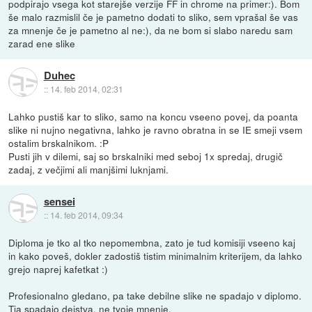
podpirajo vsega kot starejše verzije FF in chrome na primer:). Bom
še malo razmislil če je pametno dodati to sliko, sem vprašal še vas
za mnenje če je pametno al ne:), da ne bom si slabo naredu sam
zarad ene slike
Duhec
::
14. feb 2014, 02:31
Lahko pustiš kar to sliko, samo na koncu vseeno povej, da poanta
slike ni nujno negativna, lahko je ravno obratna in se IE smeji vsem
ostalim brskalnikom. :P
Pusti jih v dilemi, saj so brskalniki med seboj 1x spredaj, drugič
zadaj, z večjimi ali manjšimi luknjami.
sensei
::
14. feb 2014, 09:34
Diploma je tko al tko nepomembna, zato je tud komisiji vseeno kaj
in kako poveš, dokler zadostiš tistim minimalnim kriterijem, da lahko
grejo naprej kafetkat :)
Profesionalno gledano, pa take debilne slike ne spadajo v diplomo.
Tja spadajo dejstva, ne tvoje mnenje.