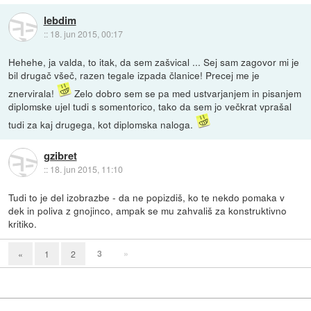
lebdim
::
18. jun 2015, 00:17
Hehehe, ja valda, to itak, da sem zašvical ... Sej sam zagovor mi je
bil drugač všeč, razen tegale izpada članice! Precej me je
znervirala!
Zelo dobro sem se pa med ustvarjanjem in pisanjem
diplomske ujel tudi s somentorico, tako da sem jo večkrat vprašal
tudi za kaj drugega, kot diplomska naloga.
gzibret
::
18. jun 2015, 11:10
Tudi to je del izobrazbe - da ne popizdiš, ko te nekdo pomaka v
dek in poliva z gnojinco, ampak se mu zahvališ za konstruktivno
kritiko.
3
»
«
1
2