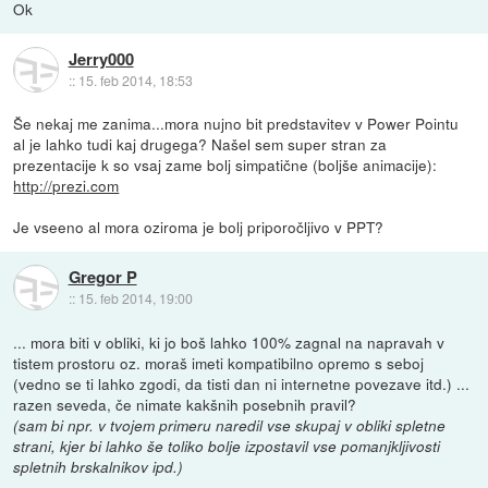
Ok
Jerry000
::
15. feb 2014, 18:53
Še nekaj me zanima...mora nujno bit predstavitev v Power Pointu
al je lahko tudi kaj drugega? Našel sem super stran za
prezentacije k so vsaj zame bolj simpatične (boljše animacije):
http://prezi.com
Je vseeno al mora oziroma je bolj priporočljivo v PPT?
Gregor P
::
15. feb 2014, 19:00
... mora biti v obliki, ki jo boš lahko 100% zagnal na napravah v
tistem prostoru oz. moraš imeti kompatibilno opremo s seboj
(vedno se ti lahko zgodi, da tisti dan ni internetne povezave itd.) ...
razen seveda, če nimate kakšnih posebnih pravil?
(sam bi npr. v tvojem primeru naredil vse skupaj v obliki spletne
strani, kjer bi lahko še toliko bolje izpostavil vse pomanjkljivosti
spletnih brskalnikov ipd.)