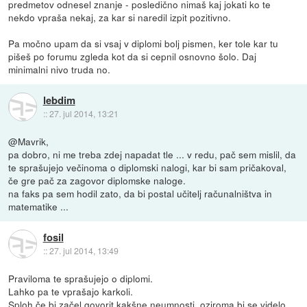
predmetov odnesel znanje - posledično nimaš kaj jokati ko te
nekdo vpraša nekaj, za kar si naredil izpit pozitivno.
Pa močno upam da si vsaj v diplomi bolj pismen, ker tole kar tu
pišeš po forumu zgleda kot da si cepnil osnovno šolo. Daj
minimalni nivo truda no.
lebdim
::
27. jul 2014, 13:21
@Mavrik,
pa dobro, ni me treba zdej napadat tle ... v redu, pač sem mislil, da
te sprašujejo večinoma o diplomski nalogi, kar bi sam pričakoval,
če gre pač za zagovor diplomske naloge.
na faks pa sem hodil zato, da bi postal učitelj računalništva in
matematike ...
fosil
::
27. jul 2014, 13:49
Praviloma te sprašujejo o diplomi.
Lahko pa te vprašajo karkoli.
Sploh če bi začel govorit kakšne neumnosti, oziroma bi se videlo