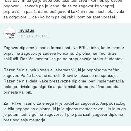
"bav bav" in da ga je treba pač tako tudi vzeti - kot nek sproščen
pogovor ... seveda pa je jasno, da se za zagovor že vnaprej
pripraviš, in paziš, da ne boš govoril kakšnih neumnosti. ok, hvala
za odgovore ... če / ko bom pa kaj rabil, bom pa spet vprašal.
Invictus
::
27. jul 2014, 14:38
Zagovor diplome je samo formalnost. Na FRI je tako, ko te mentor
prijavi na zagovor, je zadeva končana. Diploma namreč. Si že
zaključil. Različni mentorji se pa ne prepucavajo preko študentov.
Razen če nisi nek kreten ali aberveznik, ki je popolnoma zafrknil
zagovor. Pa še takrat si naredil. Snovi iz faksa se ne sprašuje.
Razen če nisi delal kake brezzvezne diplome, beri implementacija
nekega trivialnega algoritma, pa si mislil da bo grafična podoba
prinesla kaj pik.
Za FRI vem samo za enega ki je padel za zagovoru. Ampak razlog
je bila nepopolna diploma, ki jo je njegov mentor zavrnil. In le ta ga
je potem tudi vrgel na zagovoru. Tip je pač izsilil zagovor diplome
brez soglasja mentorja.