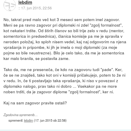
lebdim
::
17. jun 2015, 22:56
No, takrat pred malo več kot 3 meseci sem potem imel zagovor.
Meni se pa ravno zagovor pri diplomski ni zdel "zgolj formalnost",
kot nekateri trdite. Od štirih članov so bili trije zelo v redu (mentor,
somentorica in predsednica), članica komisije pa me je spravila v
neroden položaj, ko sploh nisem vedel, kaj naj odgovorim na njena
vprašanja in pripombe, ki jih je imela o moji diplomski (za moje
pojme so bile neustrezne). Bilo je celo tako, da me je somentorica
kar malo branila, se postavila zame.
Tako da, me ne preseneča, če kdo na zagovoru tudi "pade". Ker,
če se ne znajdeš, tako kot oni v komisiji pričakujejo, potem to že ni
v redu. In, če ti postavljajo taka vprašanja, ki niso v povezavi z
diplomsko nalogo, prav tako ni dobro ... Vsekakor pa ne more
noben trditi, da je zagovor diplome "zgolj formalnost", ker ni.
Kaj na sam zagovor pravite ostali?
Zgodovina sprememb…
spremenil:
lebdim
(
17. jun 2015 ob 22:58
)