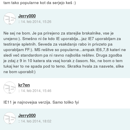
tam tako popularne kot da serjejo keš :)
Jerry000
::
14. feb 2014, 15:26
Ne sej ne bom. Je pa prirejeno za starejše brskalnike, vse je
urejeno:). Smešno ni če kdo IE uporablja...jaz IE7 uporabljam za
testiranje spletnih. Seveda za vsakdanjo rabo in privzeto pa
uporabljam FF:). MS rešitve so popularne...ampak IE6,7,8 kateri ne
sledi več standardom pa ni ravno najbolša rešitev. Druga zgodba
je zdaj z 9 in 10 katera sta vsaj korak z časom. No, ne bom o tem
tukaj ker to ne spada pod to temo. Skratka hvala za nasvete, slike
ne bom uporabil:)
kr?en
::
14. feb 2014, 15:46
IE11 je najnovejsa verzija. Samo toliko fyi
Jerry000
::
14. feb 2014, 18:02