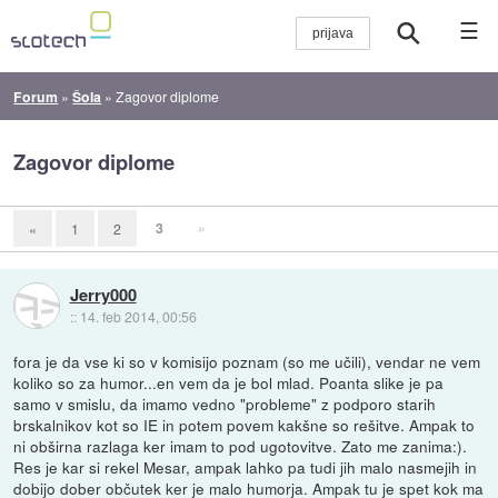
☰
Forum
»
Šola
»
Zagovor diplome
Zagovor diplome
3
»
«
1
2
Jerry000
::
14. feb 2014, 00:56
fora je da vse ki so v komisijo poznam (so me učili), vendar ne vem
koliko so za humor...en vem da je bol mlad. Poanta slike je pa
samo v smislu, da imamo vedno "probleme" z podporo starih
brskalnikov kot so IE in potem povem kakšne so rešitve. Ampak to
ni obširna razlaga ker imam to pod ugotovitve. Zato me zanima:).
Res je kar si rekel Mesar, ampak lahko pa tudi jih malo nasmejih in
dobijo dober občutek ker je malo humorja. Ampak tu je spet kok ma