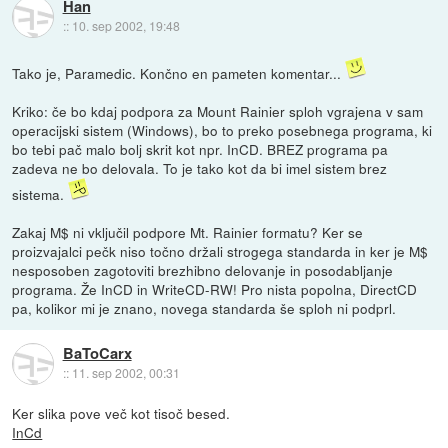
Han
::
10. sep 2002, 19:48
Tako je, Paramedic. Končno en pameten komentar...
Kriko: če bo kdaj podpora za Mount Rainier sploh vgrajena v sam
operacijski sistem (Windows), bo to preko posebnega programa, ki
bo tebi pač malo bolj skrit kot npr. InCD. BREZ programa pa
zadeva ne bo delovala. To je tako kot da bi imel sistem brez
sistema.
Zakaj M$ ni vključil podpore Mt. Rainier formatu? Ker se
proizvajalci pečk niso točno držali strogega standarda in ker je M$
nesposoben zagotoviti brezhibno delovanje in posodabljanje
programa. Že InCD in WriteCD-RW! Pro nista popolna, DirectCD
pa, kolikor mi je znano, novega standarda še sploh ni podprl.
BaToCarx
::
11. sep 2002, 00:31
Ker slika pove več kot tisoč besed.
InCd