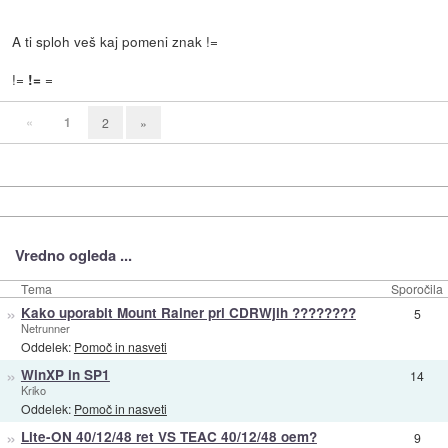
A ti sploh veš kaj pomeni znak !=
!=
=
!=
«
1
2
»
Vredno ogleda ...
Tema
Sporočila
»
Kako uporabit Mount Rainer pri CDRWjih ????????
5
Netrunner
Oddelek:
Pomoč in nasveti
»
WinXP in SP1
14
Kriko
Oddelek:
Pomoč in nasveti
»
Lite-ON 40/12/48 ret VS TEAC 40/12/48 oem?
9