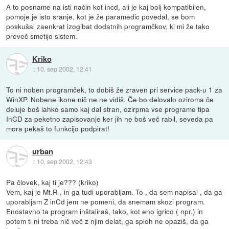
A to posname na isti način kot incd, ali je kaj bolj kompatibilen,
pomoje je isto sranje, kot je že paramedic povedal, se bom
poskušal zaenkrat izogibat dodatnih programčkov, ki mi že tako
preveč smetijo sistem.
Kriko
::
10. sep 2002, 12:41
To ni noben programček, to dobiš že zraven pri service pack-u 1 za
WinXP. Nobene ikone nič ne ne vidiš. Če bo delovalo oziroma če
deluje boš lahko samo kaj dal stran, ozirpma vse programe tipa
InCD za peketno zapisovanje ker jih ne boš več rabil, seveda pa
mora pekaš to funkcijo podpirat!
urban
::
10. sep 2002, 12:43
Pa človek, kaj ti je??? (kriko)
Vem, kaj je Mt.R , in ga tudi uporabljam. To , da sem napisal , da ga
uporabljam Z inCd jem ne pomeni, da snemam skozi program.
Enostavno ta program inštaliraš, tako, kot eno igrico ( npr.) in
potem ti ni treba nič več z njim delat, ga sploh ne opaziš, da ga