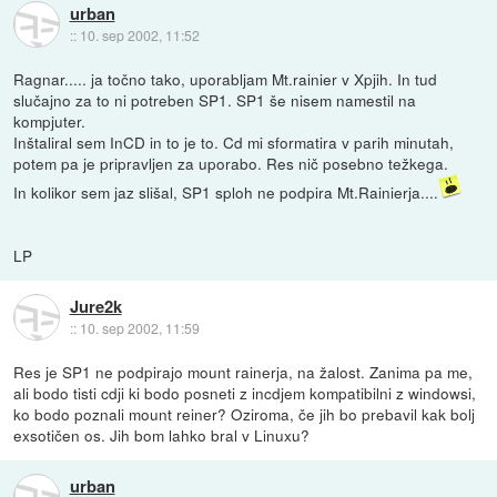
urban
::
10. sep 2002, 11:52
Ragnar..... ja točno tako, uporabljam Mt.rainier v Xpjih. In tud
slučajno za to ni potreben SP1. SP1 še nisem namestil na
kompjuter.
Inštaliral sem InCD in to je to. Cd mi sformatira v parih minutah,
potem pa je pripravljen za uporabo. Res nič posebno težkega.
In kolikor sem jaz slišal, SP1 sploh ne podpira Mt.Rainierja....
LP
Jure2k
::
10. sep 2002, 11:59
Res je SP1 ne podpirajo mount rainerja, na žalost. Zanima pa me,
ali bodo tisti cdji ki bodo posneti z incdjem kompatibilni z windowsi,
ko bodo poznali mount reiner? Oziroma, če jih bo prebavil kak bolj
exsotičen os. Jih bom lahko bral v Linuxu?
urban