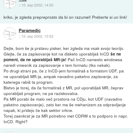
::
10. sep 2002, 14:50
kriko, je zgleda prepreprosto da bi on razumel! Preberte si un link!
Paramedic
::
10. sep 2002, 15:52
Dejte, bom še js prstavu pisker, ker zgleda ma vsak svojo teorijo.
Glejte, če za zapisovanje kot na disketo uporabljaš InCD
še ne
Pač InCD namesto windowsa
pomeni, da ne uporabljaš MR-ja!
naredi vmesnik za zapisovanje v tem formatu (tko nekak).
Po drugi strani pa, če z InCD-jem formatiraš s formatom UDF, pa
ne uporabljaš MR-ja, ampak navadno paketno zapisvanje, za
katerega rabiš ta program.
Bistvo je torej, da če formatiraš z MR, pol uporabljaš MR, čeprav
uporabljaš program, ne pa raziskovalca.
Pa MR porabi še malo več prostora na CDju, kot UDF (navadno
paketno zapisovanje), zato ker ma še mehanizem za odpravljanje
napak, ki pridejo če kak sektor crkne.
Torej zaenkrat je za MR potrebno met CDRW s to podporo in napr.
InCD. Right?