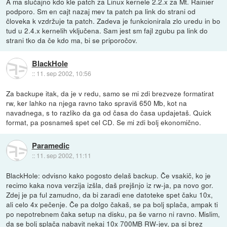
A ma slučajno kdo kle patch za Linux kernele 2.2.x za Mt. Rainier
podporo. Sm en cajt nazaj mev ta patch pa link do strani od
človeka k vzdržuje ta patch. Zadeva je funkcionirala zlo uredu in bo
tud u 2.4.x kernelih vključena. Sam jest sm fajl zgubu pa link do
strani tko da če kdo ma, bi se priporočov.
BlackHole
::
11. sep 2002, 10:56
Za backupe itak, da je v redu, samo se mi zdi brezveze formatirat
rw, ker lahko na njega ravno tako spraviš 650 Mb, kot na
navadnega, s to razliko da ga od časa do časa updajetaš. Quick
format, pa posnameš spet cel CD. Se mi zdi bolj ekonomično.
Paramedic
::
11. sep 2002, 11:11
BlackHole: odvisno kako pogosto delaš backup. Če vsakič, ko je
recimo kaka nova verzija izšla, daš prejšnjo iz rw-ja, pa novo gor.
Zdej je pa ful zamudno, da bi zaradi ene datoteke spet čaku 10x,
ali celo 4x pečenje. Če pa dolgo čakaš, se pa bolj splača, ampak ti
po nepotrebnem čaka setup na disku, pa še varno ni ravno. Mislim,
da se bolj splača nabavit nekaj 10x 700MB RW-jev, pa si brez