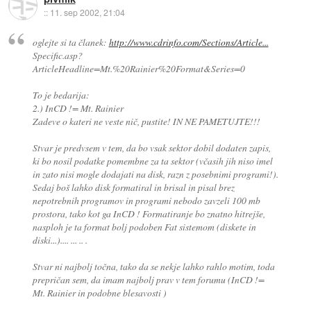
::
11. sep 2002, 21:04
oglejte si ta članek:
http://www.cdrinfo.com/Sections/Article...
Specific.asp?
ArticleHeadline=Mt.%20Rainier%20Format&Series=0
To je bedarija:
2.) InCD != Mt. Rainier
Zadeve o kateri ne veste nič, pustite! IN NE PAMETUJTE!!!
Stvar je predvsem v tem, da bo vsak sektor dobil dodaten zapis,
ki bo nosil podatke pomembne za ta sektor (včasih jih niso imel
in zato nisi mogle dodajati na disk, razn z posebnimi programi!).
Sedaj boš lahko disk formatiral in brisal in pisal brez
nepotrebnih programov in programi nebodo zavzeli 100 mb
prostora, tako kot ga InCD ! Formatiranje bo znatno hitrejše,
nasploh je ta format bolj podoben Fat sistemom (diskete in
diski...).... ... .. .
Stvar ni najbolj točna, tako da se nekje lahko rahlo motim, toda
prepričan sem, da imam najbolj prav v tem forumu (InCD !=
Mt. Rainier in podobne blesavosti )