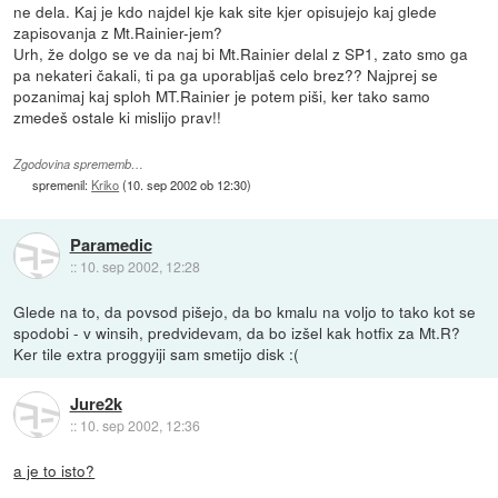
ne dela. Kaj je kdo najdel kje kak site kjer opisujejo kaj glede
zapisovanja z Mt.Rainier-jem?
Urh, že dolgo se ve da naj bi Mt.Rainier delal z SP1, zato smo ga
pa nekateri čakali, ti pa ga uporabljaš celo brez?? Najprej se
pozanimaj kaj sploh MT.Rainier je potem piši, ker tako samo
zmedeš ostale ki mislijo prav!!
Zgodovina sprememb…
spremenil:
Kriko
(
10. sep 2002 ob 12:30
)
Paramedic
::
10. sep 2002, 12:28
Glede na to, da povsod pišejo, da bo kmalu na voljo to tako kot se
spodobi - v winsih, predvidevam, da bo izšel kak hotfix za Mt.R?
Ker tile extra proggyiji sam smetijo disk :(
Jure2k
::
10. sep 2002, 12:36
a je to isto?