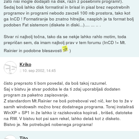
zato nisi mogle dodajati na disk, razn z posebnimi programi!).
Sedaj boš lahko disk formatiral in brisal in pisal brez nepotrebnih
programov in programi nebodo zavzeli 100 mb prostora, tako kot
ga InCD ! Formatiranje bo znatno hitrejše, nasploh je ta format bolj
podoben Fat sistemom (diskete in diski...).... ... .. .
Stvar ni najbolj točna, tako da se nekje lahko rahlo motim, toda
prepričan sem, da imam najbolj prav v tem forumu (InCD != Mt.
Rainier in podobne blesavosti
)
Kriko
::
10. sep 2002, 14:45
čisto preprsoto ti bom povedal, da boš takoj razumel.
Saj v bistvu je stvar podoba le da ti zdaj uporabljaš dodaten
program za paketno zapisovanje.
Z standardom Mt.Rainier ne boš potreboval več nič, ker bo to že v
samih windowsih možno brez dodatnega programa. Torej instaliraš
WinXP + SP1 in že lahko iz raziskovalca kopiraš , brišeš, datoteke
na RW. V bistvu kot psi sam rekel, lahko delaš kot z disketo.
Bistvo je. Ne potrebuješ nobenega programa!
Tito