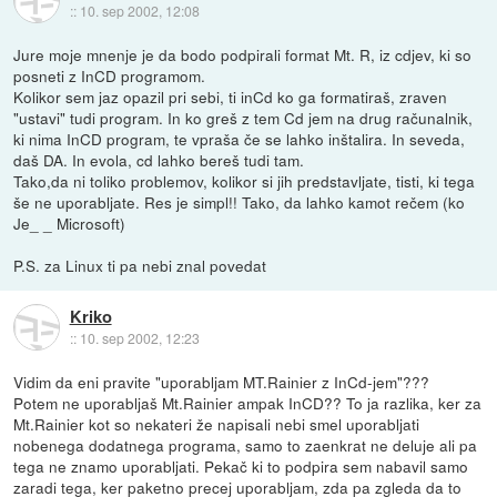
::
10. sep 2002, 12:08
Jure moje mnenje je da bodo podpirali format Mt. R, iz cdjev, ki so
posneti z InCD programom.
Kolikor sem jaz opazil pri sebi, ti inCd ko ga formatiraš, zraven
"ustavi" tudi program. In ko greš z tem Cd jem na drug računalnik,
ki nima InCD program, te vpraša če se lahko inštalira. In seveda,
daš DA. In evola, cd lahko bereš tudi tam.
Tako,da ni toliko problemov, kolikor si jih predstavljate, tisti, ki tega
še ne uporabljate. Res je simpl!! Tako, da lahko kamot rečem (ko
Je_ _ Microsoft)
P.S. za Linux ti pa nebi znal povedat
Kriko
::
10. sep 2002, 12:23
Vidim da eni pravite "uporabljam MT.Rainier z InCd-jem"???
Potem ne uporabljaš Mt.Rainier ampak InCD?? To ja razlika, ker za
Mt.Rainier kot so nekateri že napisali nebi smel uporabljati
nobenega dodatnega programa, samo to zaenkrat ne deluje ali pa
tega ne znamo uporabljati. Pekač ki to podpira sem nabavil samo
zaradi tega, ker paketno precej uporabljam, zda pa zgleda da to