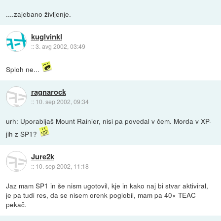
....zajebano življenje.
kuglvinkl
::
3. avg 2002, 03:49
Sploh ne...
ragnarock
::
10. sep 2002, 09:34
urh: Uporabljaš Mount Rainier, nisi pa povedal v čem. Morda v XP-
jih z SP1?
Jure2k
::
10. sep 2002, 11:18
Jaz mam SP1 in še nism ugotovil, kje in kako naj bi stvar aktiviral,
je pa tudi res, da se nisem orenk poglobil, mam pa 40× TEAC
pekač.