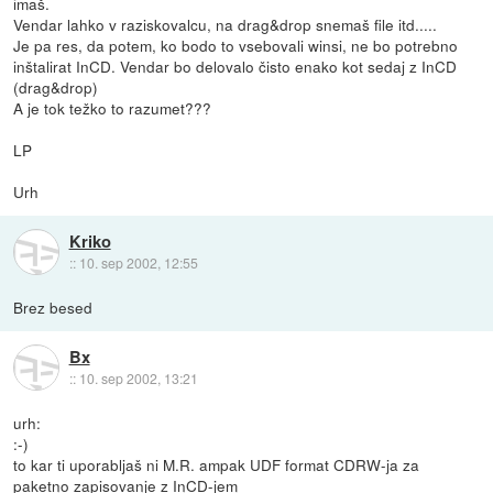
imaš.
Vendar lahko v raziskovalcu, na drag&drop snemaš file itd.....
Je pa res, da potem, ko bodo to vsebovali winsi, ne bo potrebno
inštalirat InCD. Vendar bo delovalo čisto enako kot sedaj z InCD
(drag&drop)
A je tok težko to razumet???
LP
Urh
Kriko
::
10. sep 2002, 12:55
Brez besed
Bx
::
10. sep 2002, 13:21
urh:
:-)
to kar ti uporabljaš ni M.R. ampak UDF format CDRW-ja za
paketno zapisovanje z InCD-jem