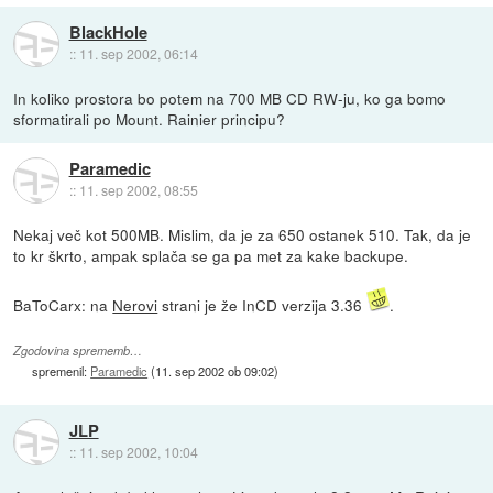
BlackHole
::
11. sep 2002, 06:14
In koliko prostora bo potem na 700 MB CD RW-ju, ko ga bomo
sformatirali po Mount. Rainier principu?
Paramedic
::
11. sep 2002, 08:55
Nekaj več kot 500MB. Mislim, da je za 650 ostanek 510. Tak, da je
to kr škrto, ampak splača se ga pa met za kake backupe.
BaToCarx: na
Nerovi
strani je že InCD verzija 3.36
.
Zgodovina sprememb…
spremenil:
Paramedic
(
11. sep 2002 ob 09:02
)
JLP
::
11. sep 2002, 10:04