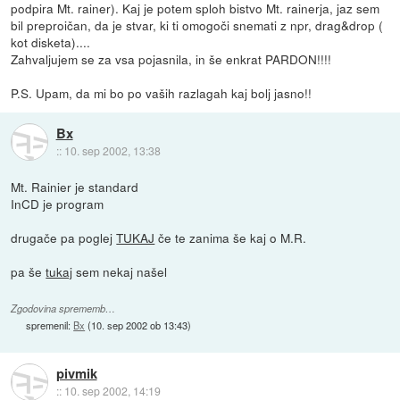
podpira Mt. rainer). Kaj je potem sploh bistvo Mt. rainerja, jaz sem
bil preproičan, da je stvar, ki ti omogoči snemati z npr, drag&drop (
kot disketa)....
Zahvaljujem se za vsa pojasnila, in še enkrat PARDON!!!!
P.S. Upam, da mi bo po vaših razlagah kaj bolj jasno!!
Bx
::
10. sep 2002, 13:38
Mt. Rainier je standard
InCD je program
drugače pa poglej
TUKAJ
če te zanima še kaj o M.R.
pa še
tukaj
sem nekaj našel
Zgodovina sprememb…
spremenil:
Bx
(
10. sep 2002 ob 13:43
)
pivmik
::
10. sep 2002, 14:19