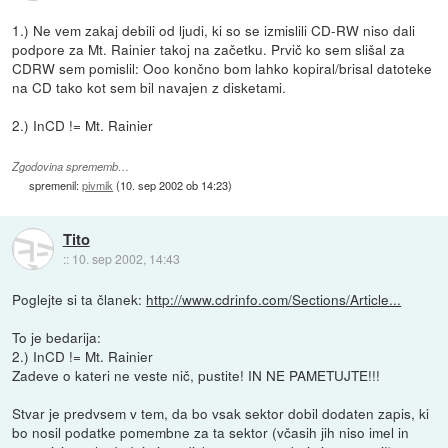
1.) Ne vem zakaj debili od ljudi, ki so se izmislili CD-RW niso dali
podpore za Mt. Rainier takoj na začetku. Prvič ko sem slišal za
CDRW sem pomislil: Ooo končno bom lahko kopiral/brisal datoteke
na CD tako kot sem bil navajen z disketami.
2.) InCD != Mt. Rainier
Zgodovina sprememb…
spremenil:
pivmik
(
10. sep 2002 ob 14:23
)
Tito
::
10. sep 2002, 14:43
Poglejte si ta članek:
http://www.cdrinfo.com/Sections/Article...
To je bedarija:
2.) InCD != Mt. Rainier
Zadeve o kateri ne veste nič, pustite! IN NE PAMETUJTE!!!
Stvar je predvsem v tem, da bo vsak sektor dobil dodaten zapis, ki
bo nosil podatke pomembne za ta sektor (včasih jih niso imel in