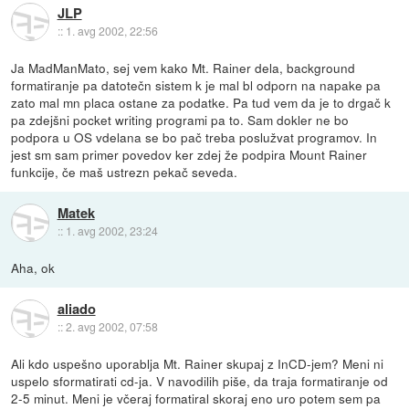
JLP
::
1. avg 2002, 22:56
Ja MadManMato, sej vem kako Mt. Rainer dela, background
formatiranje pa datotečn sistem k je mal bl odporn na napake pa
zato mal mn placa ostane za podatke. Pa tud vem da je to drgač k
pa zdejšni pocket writing programi pa to. Sam dokler ne bo
podpora u OS vdelana se bo pač treba poslužvat programov. In
jest sm sam primer povedov ker zdej že podpira Mount Rainer
funkcije, če maš ustrezn pekač seveda.
Matek
::
1. avg 2002, 23:24
Aha, ok
aliado
::
2. avg 2002, 07:58
Ali kdo uspešno uporablja Mt. Rainer skupaj z InCD-jem? Meni ni
uspelo sformatirati cd-ja. V navodilih piše, da traja formatiranje od
2-5 minut. Meni je včeraj formatiral skoraj eno uro potem sem pa