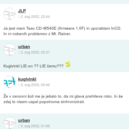
JLP
::
2. avg 2002, 22:44
Ja jest mam Teac CD-W540E (firmware 1.0F) in uporablam InCD.
In ni nobenih problemov z Mt. Rainer.
urban
::
3. avg 2002, 00:31
Kuglvinkl LIE-on ?? LIE čemu???
kuglvinkl
::
3. avg 2002, 00:46
Že v osnovni šoli me je jebalo to, da mi glava prehiteva roko. In še
zdaj to nisem uspel popolnoma sinhronizirati.
urban
::
3. avg 2002, 01:06