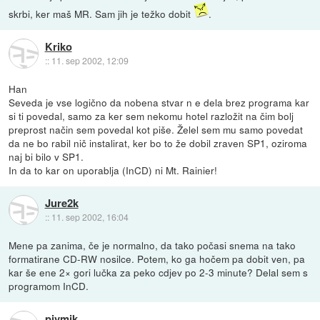
skrbi, ker maš MR. Sam jih je težko dobit
.
Kriko
::
11. sep 2002, 12:09
Han
Seveda je vse logično da nobena stvar n e dela brez programa kar
si ti povedal, samo za ker sem nekomu hotel razložit na čim bolj
preprost način sem povedal kot piše. Želel sem mu samo povedat
da ne bo rabil nič instalirat, ker bo to že dobil zraven SP1, oziroma
naj bi bilo v SP1.
In da to kar on uporablja (InCD) ni Mt. Rainier!
Jure2k
::
11. sep 2002, 16:04
Mene pa zanima, če je normalno, da tako počasi snema na tako
formatirane CD-RW nosilce. Potem, ko ga hočem pa dobit ven, pa
kar še ene 2× gori lučka za peko cdjev po 2-3 minute? Delal sem s
programom InCD.
pivmik