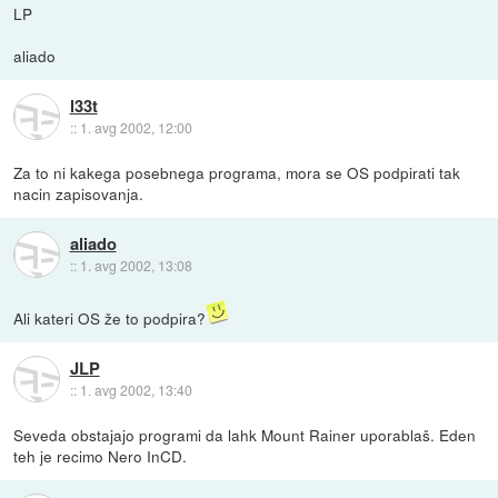
LP
aliado
l33t
::
1. avg 2002, 12:00
Za to ni kakega posebnega programa, mora se OS podpirati tak
nacin zapisovanja.
aliado
::
1. avg 2002, 13:08
Ali kateri OS že to podpira?
JLP
::
1. avg 2002, 13:40
Seveda obstajajo programi da lahk Mount Rainer uporablaš. Eden
teh je recimo Nero InCD.