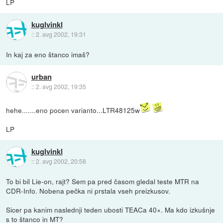
LP
kuglvinkl
::
2. avg 2002, 19:31
In kaj za eno štanco imaš?
urban
::
2. avg 2002, 19:35
hehe.......eno pocen varianto...LTR48125w
LP
kuglvinkl
::
2. avg 2002, 20:58
To bi bil Lie-on, rajt? Sem pa pred časom gledal teste MTR na
CDR-Info. Nobena pečka ni prstala vseh preizkusov.
Sicer pa kanim naslednji teden ubosti TEACa 40×. Ma kdo izkušnje
s to štanco in MT?