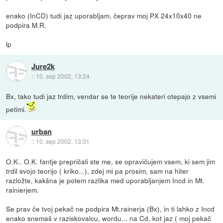
enako (InCD) tudi jaz uporabljam, čeprav moj PX 24x10x40 ne
podpira M.R.
lp
Jure2k
::
10. sep 2002, 13:24
Bx, tako tudi jaz trdim, vendar se te teorije nekateri otepajo z vsemi
petimi.
urban
::
10. sep 2002, 13:31
O.K.. O.K. fantje prepričali ste me, se opravičujem vsem, ki sem jim
trdil svojo teorijo ( kriko...), zdej mi pa prosim, sam na hiter
razložte, kakšna je potem razlika med uporabljanjem Incd in Mt.
rainierjem.
Se prav če tvoj pekač ne podpira Mt.rainerja (Bx), in ti lahko z Incd
enako snemaš v raziskovalcu, wordu... na Cd, kot jaz ( moj pekač