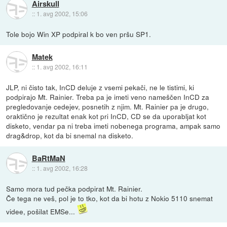
Airskull
::
1. avg 2002, 15:06
Tole bojo Win XP podpiral k bo ven pršu SP1.
Matek
::
1. avg 2002, 16:11
JLP, ni čisto tak, InCD deluje z vsemi pekači, ne le tistimi, ki
podpirajo Mt. Rainier. Treba pa je imeti veno nameščen InCD za
pregledovanje cedejev, posnetih z njim. Mt. Rainier pa je drugo,
oraktično je rezultat enak kot pri InCD, CD se da uporabljat kot
disketo, vendar pa ni treba imeti nobenega programa, ampak samo
drag&drop, kot da bi snemal na disketo.
BaRtMaN
::
1. avg 2002, 16:28
Samo mora tud pečka podpirat Mt. Rainier.
Če tega ne veš, pol je to tko, kot da bi hotu z Nokio 5110 snemat
videe, pošilat EMSe...