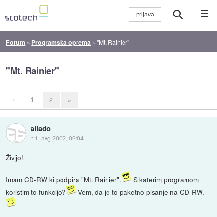
☰
Forum
»
Programska oprema
»
"Mt. Rainier"
"Mt. Rainier"
«
1
2
»
aliado
::
1. avg 2002, 09:04
Živijo!
Imam CD-RW ki podpira "Mt. Rainier".
S katerim programom
koristim to funkcijo?
Vem, da je to paketno pisanje na CD-RW.