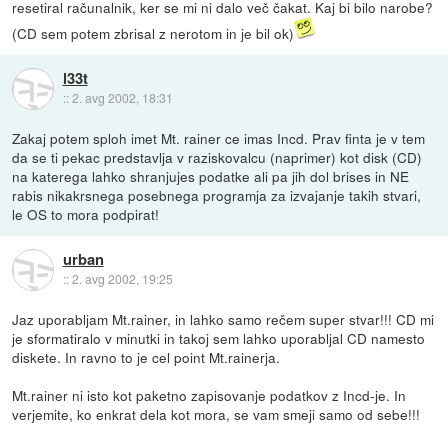
resetiral računalnik, ker se mi ni dalo več čakat. Kaj bi bilo narobe?
(CD sem potem zbrisal z nerotom in je bil ok)
l33t
::
2. avg 2002, 18:31
Zakaj potem sploh imet Mt. rainer ce imas Incd. Prav finta je v tem
da se ti pekac predstavlja v raziskovalcu (naprimer) kot disk (CD)
na katerega lahko shranjujes podatke ali pa jih dol brises in NE
rabis nikakrsnega posebnega programja za izvajanje takih stvari,
le OS to mora podpirat!
urban
::
2. avg 2002, 19:25
Jaz uporabljam Mt.rainer, in lahko samo rečem super stvar!!! CD mi
je sformatiralo v minutki in takoj sem lahko uporabljal CD namesto
diskete. In ravno to je cel point Mt.rainerja.
Mt.rainer ni isto kot paketno zapisovanje podatkov z Incd-je. In
verjemite, ko enkrat dela kot mora, se vam smeji samo od sebe!!!