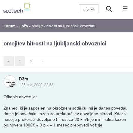
☰
Forum
»
Loža
»
omejitev hitrosti na ljubljanski obvoznici
omejitev hitrosti na ljubljanski obvoznici
2
»
«
1
D3m
::
25. maj 2009, 22:58
Offtopic obvestilo:
Znanec, ki je zaposlen na okrožnem sodišču, mi je danes povedal,
da se je povečala kazen za prekoračitev dovoljene hitrosti. Kdor v
naselju prekorači dovoljeno hitrost za 30 km/h je minimalna kazen
po novem 1000€ + 9 pik + 1 mesec prepovedi vožnje.