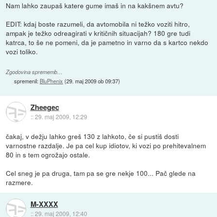
Nam lahko zaupaš katere gume imaš in na kakšnem avtu?
EDIT: kdaj boste razumeli, da avtomobila ni težko voziti hitro,
ampak je težko odreagirati v kritičnih situacijah? 180 gre tudi
katrca, to še ne pomeni, da je pametno in varno da s kartco nekdo
vozi toliko.
Zgodovina sprememb…
spremenil:
BluPhenix
(
29. maj 2009 ob 09:37
)
Zheegec
::
29. maj 2009, 12:29
čakaj, v dežju lahko greš 130 z lahkoto, če si pustiš dosti
varnostne razdalje. Je pa cel kup idiotov, ki vozi po prehitevalnem
80 in s tem ogrožajo ostale.
Cel sneg je pa druga, tam pa se gre nekje 100... Pač glede na
razmere.
M-XXXX
::
29. maj 2009, 12:40