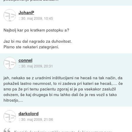
JohanP
::
30. maj 2009, 10:45
Najbolj kar po kratkem postopku a?
Jaz bi mu dal nagrado za duhovitost.
Pismo ste nekateri zategnjeni.
connel
::
30. maj 2009, 20:31
jah, nekako se z uradnimi inštitucijami ne hecaš na tak način, da
pokažeš lastno neumnost, to ni zadeva pri kateri se hecaš,.... če
smo pa že pri temu pacientu zgoraj si je pa vsekakor zaslužil
odvzem, še kaj drugega bi mu lahko dali če je res vozil s tako
hitrostjo,...
darkolord
::
30. maj 2009, 21:06
Ko pride do zožanja cestišča, namesto, da bi na voznem pasu