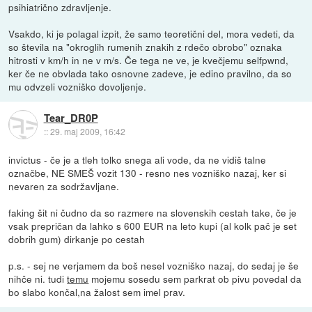
psihiatrično zdravljenje.
Vsakdo, ki je polagal izpit, že samo teoretični del, mora vedeti, da
so števila na "okroglih rumenih znakih z rdečo obrobo" oznaka
hitrosti v km/h in ne v m/s. Če tega ne ve, je kvečjemu selfpwnd,
ker če ne obvlada tako osnovne zadeve, je edino pravilno, da so
mu odvzeli vozniško dovoljenje.
Tear_DR0P
::
29. maj 2009, 16:42
invictus - če je a tleh tolko snega ali vode, da ne vidiš talne
označbe, NE SMEŠ vozit 130 - resno nes vozniško nazaj, ker si
nevaren za sodržavljane.
faking šit ni čudno da so razmere na slovenskih cestah take, če je
vsak prepričan da lahko s 600 EUR na leto kupi (al kolk pač je set
dobrih gum) dirkanje po cestah
p.s. - sej ne verjamem da boš nesel vozniško nazaj, do sedaj je še
nihče ni. tudi
temu
mojemu sosedu sem parkrat ob pivu povedal da
bo slabo končal,na žalost sem imel prav.