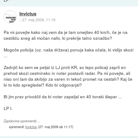
Invictus
::
27. maj 2009, 11:16
Pa mi povejte kako naj vem da je tam omejitev 40 km/h, če je na
cestišču sneg ali močan naliv, ki prekrije talno označbo?
Mogoče policija (oz. naša država) ponuja kaka očala, ki vidijo skozi
...
Zadnjič ko sem se peljal iz LJ proti KR, so lepo policaji zaprli en
prehod skozi cestninsko in noter postavili radar. Pa mi povejte, ali
niso oni tam da skrbijo za varen in tekoč promet na cestah? Kaj če
bi to kdo spregledal? Kdo bi odgovarjal?
Bi jim prav privoščil da bi noter zapeljal en 40 tonski šlepar ...
LP I.
Zgodovina sprememb…
spremenil:
Invictus
(
27. maj 2009 ob 11:17
)