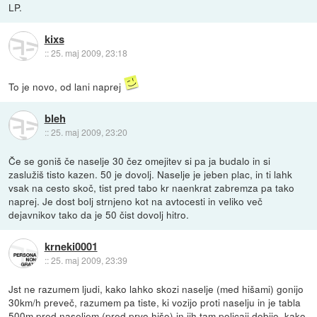
LP.
kixs
::
25. maj 2009, 23:18
To je novo, od lani naprej
bleh
::
25. maj 2009, 23:20
Če se goniš če naselje 30 čez omejitev si pa ja budalo in si
zaslužiš tisto kazen. 50 je dovolj. Naselje je jeben plac, in ti lahk
vsak na cesto skoč, tist pred tabo kr naenkrat zabremza pa tako
naprej. Je dost bolj strnjeno kot na avtocesti in veliko več
dejavnikov tako da je 50 čist dovolj hitro.
krneki0001
::
25. maj 2009, 23:39
Jst ne razumem ljudi, kako lahko skozi naselje (med hišami) gonijo
30km/h preveč, razumem pa tiste, ki vozijo proti naselju in je tabla
500m pred naseljem (pred prvo hišo) in jih tam policaji dobijo, kako