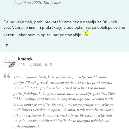
dvignili na 2000€. Kar je niso.
Če ne verjameš, probi prekoračit omejitev v naselju za 30 km/h
več. Včeraj je imel tri prekrškarje v postopku, vsi so dobili polovično
kazen, kakor sem jo opisal par postov višje.
LP.
kmetek
::
26. maj 2009, 16:15
Jst ne razumem ljudi, kako lahko skozi naselje (med hišami)
gonijo 30km/h preveč, razumem pa tiste, ki vozijo proti naselju
in je tabla 500m pred naseljem (pred prvo hišo) in jih tam
policaji dobijo, kako gredo mimo table za naselje, prehitro. Taki
lahko izgubijo izpit brez da bi kogarkoli ogrožali. Recimo tistih,
ki tam koder je omejitev 90 vozijo 70, ko pa pridejo v naselje pa
nadaljujejo z enakim tempom - 70km/h, tistih pa policaji skoraj
nikoli ne ustavijo. Pa motoristov, ki drvijo 90 skozi naselje tudi
ne, celo nekako naj jih nebi lovili, da se slučajno nebi kdo od
njih poškodoval.