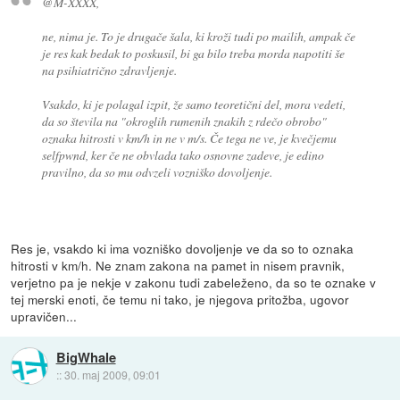
@M-XXXX,
ne, nima je. To je drugače šala, ki kroži tudi po mailih, ampak če
je res kak bedak to poskusil, bi ga bilo treba morda napotiti še
na psihiatrično zdravljenje.
Vsakdo, ki je polagal izpit, že samo teoretični del, mora vedeti,
da so števila na "okroglih rumenih znakih z rdečo obrobo"
oznaka hitrosti v km/h in ne v m/s. Če tega ne ve, je kvečjemu
selfpwnd, ker če ne obvlada tako osnovne zadeve, je edino
pravilno, da so mu odvzeli vozniško dovoljenje.
Res je, vsakdo ki ima vozniško dovoljenje ve da so to oznaka
hitrosti v km/h. Ne znam zakona na pamet in nisem pravnik,
verjetno pa je nekje v zakonu tudi zabeleženo, da so te oznake v
tej merski enoti, če temu ni tako, je njegova pritožba, ugovor
upravičen...
BigWhale
::
30. maj 2009, 09:01