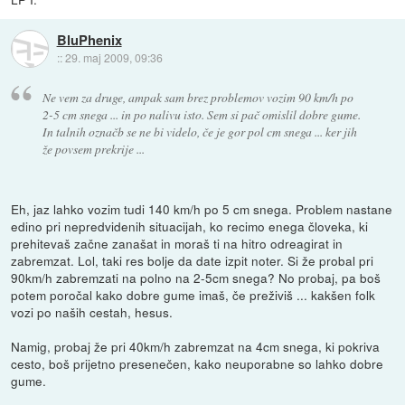
BluPhenix
::
29. maj 2009, 09:36
Ne vem za druge, ampak sam brez problemov vozim 90 km/h po
2-5 cm snega ... in po nalivu isto. Sem si pač omislil dobre gume.
In talnih označb se ne bi videlo, če je gor pol cm snega ... ker jih
že povsem prekrije ...
Eh, jaz lahko vozim tudi 140 km/h po 5 cm snega. Problem nastane
edino pri nepredvidenih situacijah, ko recimo enega človeka, ki
prehitevaš začne zanašat in moraš ti na hitro odreagirat in
zabremzat. Lol, taki res bolje da date izpit noter. Si že probal pri
90km/h zabremzati na polno na 2-5cm snega? No probaj, pa boš
potem poročal kako dobre gume imaš, če preživiš ... kakšen folk
vozi po naših cestah, hesus.
Namig, probaj že pri 40km/h zabremzat na 4cm snega, ki pokriva
cesto, boš prijetno presenečen, kako neuporabne so lahko dobre
gume.