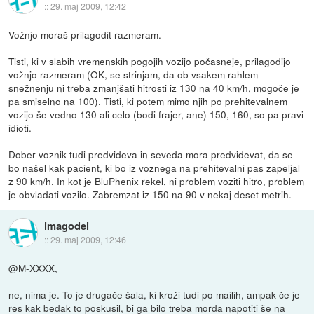
::
29. maj 2009, 12:42
Vožnjo moraš prilagodit razmeram.
Tisti, ki v slabih vremenskih pogojih vozijo počasneje, prilagodijo
vožnjo razmeram (OK, se strinjam, da ob vsakem rahlem
snežnenju ni treba zmanjšati hitrosti iz 130 na 40 km/h, mogoče je
pa smiselno na 100). Tisti, ki potem mimo njih po prehitevalnem
vozijo še vedno 130 ali celo (bodi frajer, ane) 150, 160, so pa pravi
idioti.
Dober voznik tudi predvideva in seveda mora predvidevat, da se
bo našel kak pacient, ki bo iz voznega na prehitevalni pas zapeljal
z 90 km/h. In kot je BluPhenix rekel, ni problem voziti hitro, problem
je obvladati vozilo. Zabremzat iz 150 na 90 v nekaj deset metrih.
imagodei
::
29. maj 2009, 12:46
@M-XXXX,
ne, nima je. To je drugače šala, ki kroži tudi po mailih, ampak če je
res kak bedak to poskusil, bi ga bilo treba morda napotiti še na