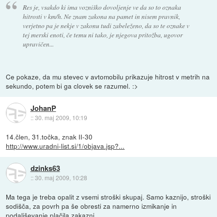
Res je, vsakdo ki ima vozniško dovoljenje ve da so to oznaka
hitrosti v km/h. Ne znam zakona na pamet in nisem pravnik,
verjetno pa je nekje v zakonu tudi zabeleženo, da so te oznake v
tej merski enoti, če temu ni tako, je njegova pritožba, ugovor
upravičen...
Ce pokaze, da mu stevec v avtomobilu prikazuje hitrost v metrih na
sekundo, potem bi ga clovek se razumel. :>
JohanP
::
30. maj 2009, 10:19
14.člen, 31.točka, znak II-30
http://www.uradni-list.si/1/objava.jsp?...
dzinks63
::
30. maj 2009, 10:28
Ma tega je treba opalit z vsemi stroški skupaj. Samo kaznijo, stroški
sodišča, za povrh pa še obresti za namerno izmikanje in
podaljševanje plačila zakazni.