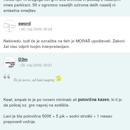
vmes parkirani. 50 v ogromno naseljih oziroma delih naselij ni
smiselna omejitev.
sword
::
26. maj 2009, 00:04
Nebivedu, tudi če je označba na tleh jo MORAŠ upoštevati. Zakoni
žal niso odprti tvojim interpretacijam.
D3m
::
26. maj 2009, 09:21
To je novo, od lani naprej
Kewl, ampak to je po novem minimalc ali
, ki ti jo
polovična kazen
da policaj oz. gre naprej na sodišče.
Lani je bla polovična 500€ + 5 pik + sodni stroški + 1 mesec
prepovedi vožnje.