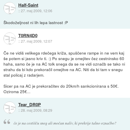
Half-Saint
::
27. maj 2009, 12:06
Škodoželjnost ni lih lepa lastnost :P
T0RN4D0
::
27. maj 2009, 12:07
Če ne vidiš velikega rdečega križa, spuščene rampe in ne vem kaj
še potem si jasno kriv ti. :) Po snegu je omejitev čez cestninsko 60
haha, samo če je na AC tolk snega da se ne vidi označb se tako ni
strahu da bi kdo prekoračil omejitve na AC. Niti da bi tam v snegu
stal policaj z radarjem.
Sicer pa na AC je prekoračitev do 20km/h sankcionirana s 50€.
Oziroma 25€...
Tear_DR0P
::
28. maj 2009, 08:29
če je na cestišču sneg ali močan naliv, ki prekrije talno označbo?