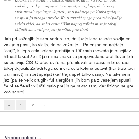
vsakdo pustil za vsaj en avto varnostne razdalje, da bi se iz
prehitrevalnega lažje vključili, se ti nabijejo na kljuko zadaj in
ne spustijo nikogar predse. Ko ti spustiš enega pred sebe (pač je
nekdo videl, da se bo cesta 300m naprej zožala in se je takoj
vključil na vozni pas, kar je edino pravilno)
Jah pri zožanjih je skor vedno tko, da ljudje lepo tekoče vozijo po
voznem pasu, ko vidijo, da bo zožanje... Potem se pa najdejo
"carji", ki lepo celo kolono prehitijo s 100km/h (seveda je omejitev
hitrosti takrat že nižja) mimo znaka za prepovedano prehitevanje in
se ustavijo ČISTO pred oviro na prehitevalnem pasu in bi se radi
takoj vključili. Zaradi tega se mora cela kolona ustavit (kar traja tudi
par minut) in spet speljat (kar traja spet tolko časa). Na take sem
jaz (pa še velik drugih) ful alergičen; jih bom pa z veseljem spustil,
če bi se želeli vključiti malo prej in ne ravno tam, kjer fizično ne gre
več naprej...
2
»
«
1
Vredno ogleda ...