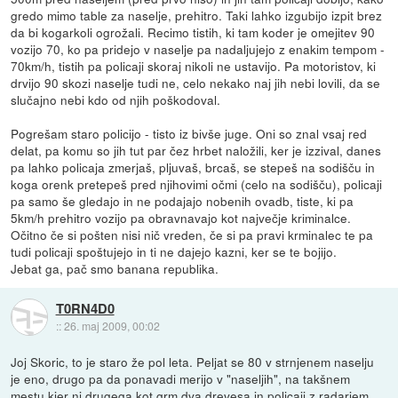
gredo mimo table za naselje, prehitro. Taki lahko izgubijo izpit brez
da bi kogarkoli ogrožali. Recimo tistih, ki tam koder je omejitev 90
vozijo 70, ko pa pridejo v naselje pa nadaljujejo z enakim tempom -
70km/h, tistih pa policaji skoraj nikoli ne ustavijo. Pa motoristov, ki
drvijo 90 skozi naselje tudi ne, celo nekako naj jih nebi lovili, da se
slučajno nebi kdo od njih poškodoval.
Pogrešam staro policijo - tisto iz bivše juge. Oni so znal vsaj red
delat, pa komu so jih tut par čez hrbet naložili, ker je izzival, danes
pa lahko policaja zmerjaš, pljuvaš, brcaš, se stepeš na sodišču in
koga orenk pretepeš pred njihovimi očmi (celo na sodišču), policaji
pa samo še gledajo in ne podajajo nobenih ovadb, tiste, ki pa
5km/h prehitro vozijo pa obravnavajo kot največje kriminalce.
Očitno če si pošten nisi nič vreden, če si pa pravi krminalec te pa
tudi policaji spoštujejo in ti ne dajejo kazni, ker se te bojijo.
Jebat ga, pač smo banana republika.
T0RN4D0
::
26. maj 2009, 00:02
Joj Skoric, to je staro že pol leta. Peljat se 80 v strnjenem naselju
je eno, drugo pa da ponavadi merijo v "naseljih", na takšnem
mestu kjer ni drugega kot grm dva drevesa in policaji z radarjem