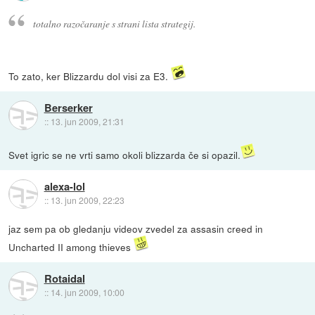
totalno razočaranje s strani lista strategij.
To zato, ker Blizzardu dol visi za E3.
Berserker
::
13. jun 2009, 21:31
Svet igric se ne vrti samo okoli blizzarda če si opazil.
alexa-lol
::
13. jun 2009, 22:23
jaz sem pa ob gledanju videov zvedel za assasin creed in
Uncharted II among thieves
Rotaidal
::
14. jun 2009, 10:00