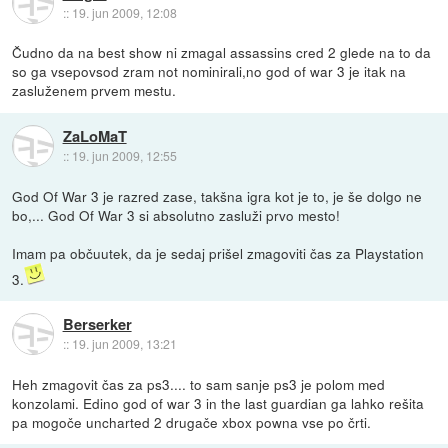
::
19. jun 2009, 12:08
Čudno da na best show ni zmagal assassins cred 2 glede na to da
so ga vsepovsod zram not nominirali,no god of war 3 je itak na
zasluženem prvem mestu.
ZaLoMaT
::
19. jun 2009, 12:55
God Of War 3 je razred zase, takšna igra kot je to, je še dolgo ne
bo,... God Of War 3 si absolutno zasluži prvo mesto!
Imam pa občuutek, da je sedaj prišel zmagoviti čas za Playstation
3.
Berserker
::
19. jun 2009, 13:21
Heh zmagovit čas za ps3.... to sam sanje ps3 je polom med
konzolami. Edino god of war 3 in the last guardian ga lahko rešita
pa mogoče uncharted 2 drugače xbox powna vse po črti.