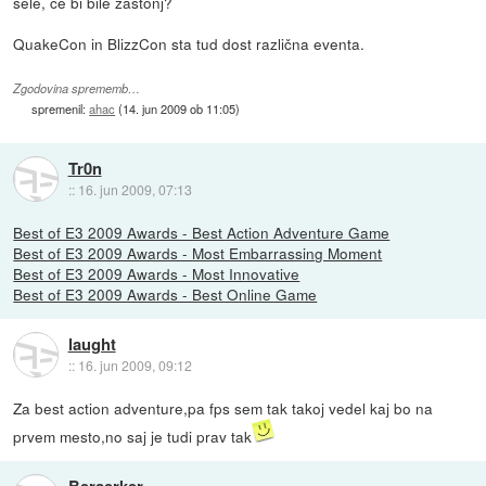
šele, če bi bile zastonj?
QuakeCon in BlizzCon sta tud dost različna eventa.
Zgodovina sprememb…
spremenil:
ahac
(
14. jun 2009 ob 11:05
)
Tr0n
::
16. jun 2009, 07:13
Best of E3 2009 Awards - Best Action Adventure Game
Best of E3 2009 Awards - Most Embarrassing Moment
Best of E3 2009 Awards - Most Innovative
Best of E3 2009 Awards - Best Online Game
laught
::
16. jun 2009, 09:12
Za best action adventure,pa fps sem tak takoj vedel kaj bo na
prvem mesto,no saj je tudi prav tak
Berserker