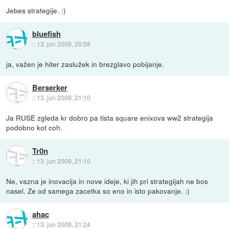
Jebes strategije. :)
bluefish
::
13. jun 2009, 20:58
ja, važen je hiter zaslužek in brezglavo pobijanje.
Berserker
::
13. jun 2009, 21:10
Ja RUSE zgleda kr dobro pa tista square enixova ww2 strategija
podobno kot coh.
Tr0n
::
13. jun 2009, 21:10
Ne, vazna je inovacija in nove ideje, ki jih pri strategijah ne bos
nasel. Ze od samega zacetka so eno in isto pakovanje. :)
ahac
::
13. jun 2009, 21:24