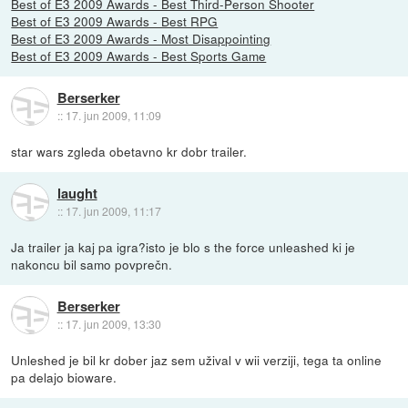
Best of E3 2009 Awards - Best Third-Person Shooter
Best of E3 2009 Awards - Best RPG
Best of E3 2009 Awards - Most Disappointing
Best of E3 2009 Awards - Best Sports Game
Berserker
::
17. jun 2009, 11:09
star wars zgleda obetavno kr dobr trailer.
laught
::
17. jun 2009, 11:17
Ja trailer ja kaj pa igra?isto je blo s the force unleashed ki je
nakoncu bil samo povprečn.
Berserker
::
17. jun 2009, 13:30
Unleshed je bil kr dober jaz sem užival v wii verziji, tega ta online
pa delajo bioware.