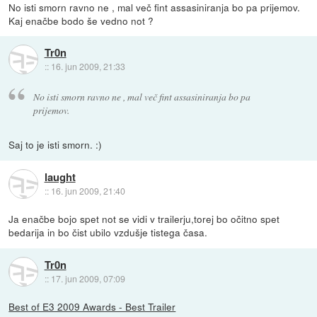
No isti smorn ravno ne , mal več fint assasiniranja bo pa prijemov.
Kaj enačbe bodo še vedno not ?
Tr0n
::
16. jun 2009, 21:33
No isti smorn ravno ne , mal več fint assasiniranja bo pa
prijemov.
Saj to je isti smorn. :)
laught
::
16. jun 2009, 21:40
Ja enačbe bojo spet not se vidi v trailerju,torej bo očitno spet
bedarija in bo čist ubilo vzdušje tistega časa.
Tr0n
::
17. jun 2009, 07:09
Best of E3 2009 Awards - Best Trailer