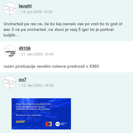
laught
::
19. jun 2009, 16:22
Uncharted pa res ne, če bo kaj ownalo vse po vrsti bo to god of
war 3 ne pa uncharted ,na xboxi je vsaj 5 iger ko je parkrat
boljših...
49106
::
21. dec 2009, 10:49
razen piratizacije nevidim nobene prednosti v X360
oo7
::
12. dec 2023, 18:36