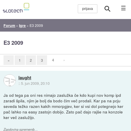
☰
Forum
»
Igre
»
E3 2009
E3 2009
4
»
«
1
2
3
laught
::
5. jun 2009, 20:10
Ja od tega pa oni res nimajo zaslužka če kdo kupi nov komp ipd
zaradi špila, njim je bolj da bodo čim več prodali. Kar pa na pcju
seveda težko razen kakih mmorpgjev, ker si vsi dol potegnejo ker
pač lahko na easy zastojn dobijo. Zato pač dajo rajše na konzole
ker več zaslužijo.
Zgodovina sprememb…