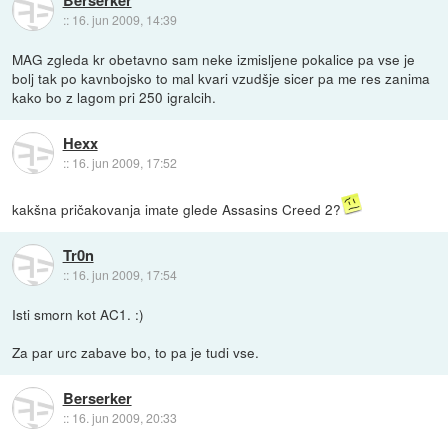
::
16. jun 2009, 14:39
MAG zgleda kr obetavno sam neke izmisljene pokalice pa vse je
bolj tak po kavnbojsko to mal kvari vzudšje sicer pa me res zanima
kako bo z lagom pri 250 igralcih.
Hexx
::
16. jun 2009, 17:52
kakšna pričakovanja imate glede Assasins Creed 2?
Tr0n
::
16. jun 2009, 17:54
Isti smorn kot AC1. :)
Za par urc zabave bo, to pa je tudi vse.
Berserker
::
16. jun 2009, 20:33