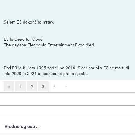
Sejem E3 dokončno mrtev.
E3 Is Dead for Good
The day the Electronic Entertainment Expo died.
Prvi E3 je bil leta 1995 zadnji pa 2019. Sicer sta bila E3 sejma tudi
leta 2020 in 2021 ampak samo preko spleta.
4
»
«
1
2
3
Vredno ogleda ...