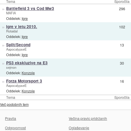
Tema
Sporočila
»
Battlefield 3 vs Cod Mw3
296
MAFIA
Oddelek:
Igre
»
Igre v letu 2010.
102
Rotaidal
Oddelek:
Igre
»
Split/Second
13
AapocalypseE
Oddelek:
Igre
»
PS3 ekskluzive na E3
30
sejmon
Oddelek:
Konzole
»
Forza Motorsport 3
16
AapocalypseE
Oddelek:
Konzole
Tema
Sporočila
Več podobnih tem
Pravila
Večina pravic pridržanih
Odgovornost
Oglaševanje