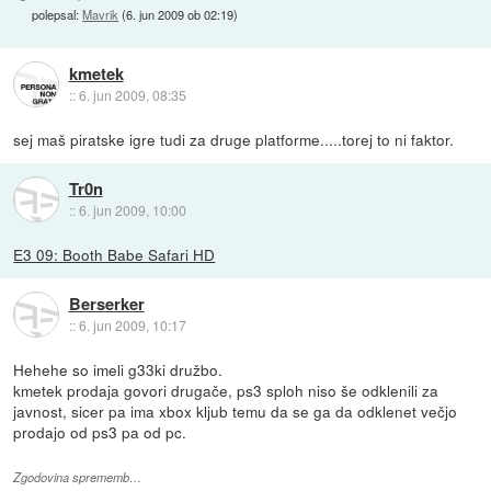
polepsal:
Mavrik
(
6. jun 2009 ob 02:19
)
kmetek
::
6. jun 2009, 08:35
sej maš piratske igre tudi za druge platforme.....torej to ni faktor.
Tr0n
::
6. jun 2009, 10:00
E3 09: Booth Babe Safari HD
Berserker
::
6. jun 2009, 10:17
Hehehe so imeli g33ki družbo.
kmetek prodaja govori drugače, ps3 sploh niso še odklenili za
javnost, sicer pa ima xbox kljub temu da se ga da odklenet večjo
prodajo od ps3 pa od pc.
Zgodovina sprememb…