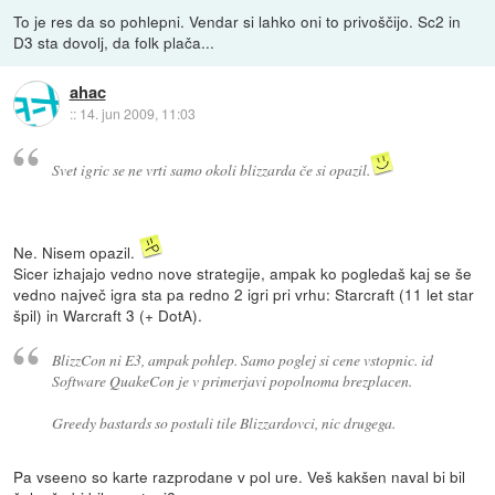
To je res da so pohlepni. Vendar si lahko oni to privoščijo. Sc2 in
D3 sta dovolj, da folk plača...
ahac
::
14. jun 2009, 11:03
Svet igric se ne vrti samo okoli blizzarda če si opazil.
Ne. Nisem opazil.
Sicer izhajajo vedno nove strategije, ampak ko pogledaš kaj se še
vedno največ igra sta pa redno 2 igri pri vrhu: Starcraft (11 let star
špil) in Warcraft 3 (+ DotA).
BlizzCon ni E3, ampak pohlep. Samo poglej si cene vstopnic. id
Software QuakeCon je v primerjavi popolnoma brezplacen.
Greedy bastards so postali tile Blizzardovci, nic drugega.
Pa vseeno so karte razprodane v pol ure. Veš kakšen naval bi bil