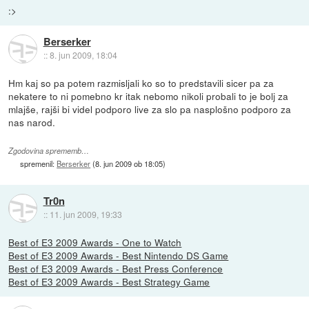
:>
Berserker
::
8. jun 2009, 18:04
Hm kaj so pa potem razmisljali ko so to predstavili sicer pa za
nekatere to ni pomebno kr itak nebomo nikoli probali to je bolj za
mlajše, rajši bi videl podporo live za slo pa nasplošno podporo za
nas narod.
Zgodovina sprememb…
spremenil:
Berserker
(
8. jun 2009 ob 18:05
)
Tr0n
::
11. jun 2009, 19:33
Best of E3 2009 Awards - One to Watch
Best of E3 2009 Awards - Best Nintendo DS Game
Best of E3 2009 Awards - Best Press Conference
Best of E3 2009 Awards - Best Strategy Game