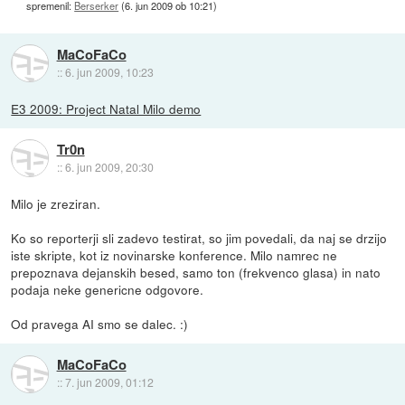
spremenil:
Berserker
(
6. jun 2009 ob 10:21
)
MaCoFaCo
::
6. jun 2009, 10:23
E3 2009: Project Natal Milo demo
Tr0n
::
6. jun 2009, 20:30
Milo je zreziran.
Ko so reporterji sli zadevo testirat, so jim povedali, da naj se drzijo
iste skripte, kot iz novinarske konference. Milo namrec ne
prepoznava dejanskih besed, samo ton (frekvenco glasa) in nato
podaja neke genericne odgovore.
Od pravega AI smo se dalec. :)
MaCoFaCo
::
7. jun 2009, 01:12