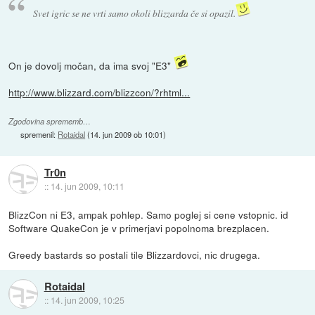
Svet igric se ne vrti samo okoli blizzarda če si opazil.
On je dovolj močan, da ima svoj "E3"
http://www.blizzard.com/blizzcon/?rhtml...
Zgodovina sprememb…
spremenil:
Rotaidal
(
14. jun 2009 ob 10:01
)
Tr0n
::
14. jun 2009, 10:11
BlizzCon ni E3, ampak pohlep. Samo poglej si cene vstopnic. id
Software QuakeCon je v primerjavi popolnoma brezplacen.
Greedy bastards so postali tile Blizzardovci, nic drugega.
Rotaidal
::
14. jun 2009, 10:25