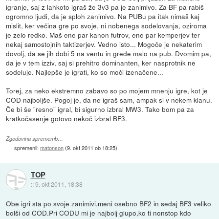
igranje, saj z lahkoto igraš že 3v3 pa je zanimivo. Za BF pa rabiš
ogromno ljudi, da je sploh zanimivo. Na PUBu pa itak nimaš kaj
mislit, ker večina gre po svoje, ni nobenega sodelovanja, oziroma
je zelo redko. Maš ene par kanon futrov, ene par kemperjev ter
nekaj samostojnih taktizerjev. Vedno isto... Mogoče je nekaterim
dovolj, da se jih dobi 5 na ventu in grede malo na pub. Dvomim pa,
da je v tem izziv, saj si prehitro dominanten, ker nasprotnik ne
sodeluje. Najlepše je igrati, ko so moči izenačene...
Torej, za neko ekstremno zabavo so po mojem mnenju igre, kot je
COD najboljše. Pogoj je, da ne igraš sam, ampak si v nekem klanu.
Če bi še "resno" igral, bi sigurno izbral MW3. Tako bom pa za
kratkočasenje gotovo nekoč izbral BF3.
Zgodovina sprememb…
spremenil:
matonson
(
9. okt 2011 ob 18:25
)
TOP
::
9. okt 2011, 18:38
Obe igri sta po svoje zanimivi,meni osebno BF2 in sedaj BF3 veliko
bolši od COD.Pri CODU mi je najbolj glupo,ko ti nonstop kdo