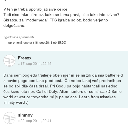
V teh je treba uporabljati sive celice.
Tudi niso tako hitre oz. kako se temu pravi, niso tako intenzivne?
Skratka, za "modernega" FPS igralca so oz. bodo verjetno
dolgočasne.
Zgodovina sprememb…
spremenil:
opeter
(
16. sep 2011 ob 15:20
)
Freaxx
::
17. sep 2011, 22:45
Dans sem pogledu trailerje obeh iger in se mi zdi da ima battlefield
z novim pogonom tako prednost...Če ne bo takoj več prodanih pa
se bo špil dlje časa držal. Pri Codu pa bojo naštancali nasledno
čez ksno leto npr. Call of Duty: Alien hunters or somtin....xD Samo
world at war or treyarcha mi je pa najaća. Learn from mistakes
infinity ward :)
simnov
::
22. sep 2011, 20:41