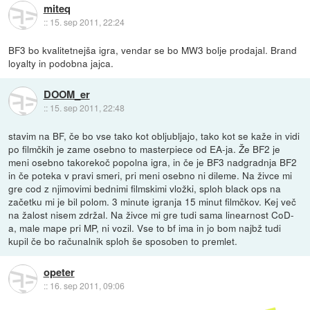
miteq
::
15. sep 2011, 22:24
BF3 bo kvalitetnejša igra, vendar se bo MW3 bolje prodajal. Brand
loyalty in podobna jajca.
DOOM_er
::
15. sep 2011, 22:48
stavim na BF, če bo vse tako kot obljubljajo, tako kot se kaže in vidi
po filmčkih je zame osebno to masterpiece od EA-ja. Že BF2 je
meni osebno takorekoč popolna igra, in če je BF3 nadgradnja BF2
in če poteka v pravi smeri, pri meni osebno ni dileme. Na živce mi
gre cod z njimovimi bednimi filmskimi vložki, sploh black ops na
začetku mi je bil polom. 3 minute igranja 15 minut filmčkov. Kej več
na žalost nisem zdržal. Na živce mi gre tudi sama linearnost CoD-
a, male mape pri MP, ni vozil. Vse to bf ima in jo bom najbž tudi
kupil če bo računalnik sploh še sposoben to premlet.
opeter
::
16. sep 2011, 09:06