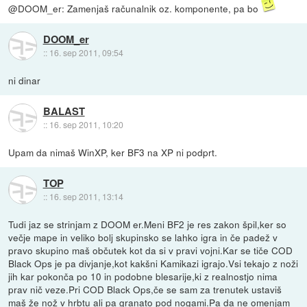
@DOOM_er: Zamenjaš računalnik oz. komponente, pa bo
DOOM_er
::
16. sep 2011, 09:54
ni dinar
BALAST
::
16. sep 2011, 10:20
Upam da nimaš WinXP, ker BF3 na XP ni podprt.
TOP
::
16. sep 2011, 13:14
Tudi jaz se strinjam z DOOM er.Meni BF2 je res zakon špil,ker so
večje mape in veliko bolj skupinsko se lahko igra in če padež v
pravo skupino maš občutek kot da si v pravi vojni.Kar se tiče COD
Black Ops je pa divjanje,kot kakšni Kamikazi igrajo.Vsi tekajo z noži
jih kar pokonča po 10 in podobne blesarije,ki z realnostjo nima
prav nič veze.Pri COD Black Ops,če se sam za trenutek ustaviš
maš že nož v hrbtu ali pa granato pod nogami.Pa da ne omenjam