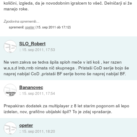
količini, izgleda, da je novodobnim igralcem to všeč. Delničarji si že
manejo roke.
Zgodovina sprememb…
spremenil:
opeter
(
15. sep 2011 ob 17:12
)
SLO_Robert
::
15. sep 2011, 17:53
Ne vem zakva se tedva špila sploh meče v isti koš , ker razen
w,a,s,d lmb,rmb nimata nič skupnega . Pristaši CoD serije bojo še
naprej nabijal CoD ,pristaši BF serije bomo še naprej nabijal BF.
Bananovec
::
15. sep 2011, 17:54
Prepakiran dodatek za multiplayer z 8 let starim pogonom ali lepo
izdelan, nov, grafično ubijalski špil? To je zdaj vprašanje.
opeter
::
15. sep 2011, 18:20