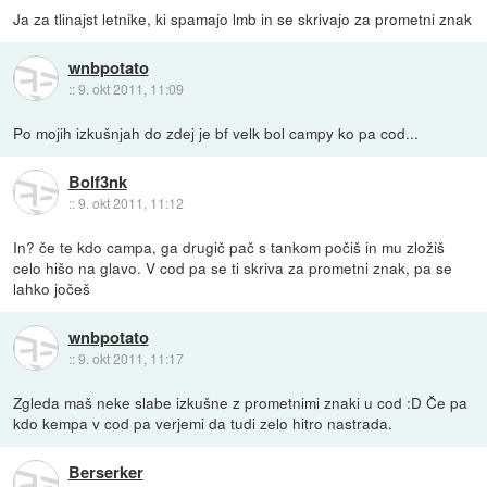
Ja za tlinajst letnike, ki spamajo lmb in se skrivajo za prometni znak
wnbpotato
::
9. okt 2011, 11:09
Po mojih izkušnjah do zdej je bf velk bol campy ko pa cod...
Bolf3nk
::
9. okt 2011, 11:12
In? če te kdo campa, ga drugič pač s tankom počiš in mu zložiš
celo hišo na glavo. V cod pa se ti skriva za prometni znak, pa se
lahko jočeš
wnbpotato
::
9. okt 2011, 11:17
Zgleda maš neke slabe izkušne z prometnimi znaki u cod :D Če pa
kdo kempa v cod pa verjemi da tudi zelo hitro nastrada.
Berserker