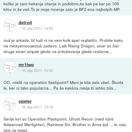
koliko je zam hekanja citanja in podobno,ko kak pa kar po 100
kilov in še več.To je moje mnenje zato je BF2 ena najbolpih MP.
detroit
::
16. sep 2011, 14:55
cod je arkada, bf tudi ni ne vem kolk spet realističn. Probite kako
ne mickyemouseclub zadevo. Laik Rising Dragon, sicer so čist
druge stvari ampak glede na pritoževanje glede realizma...
mr1two
::
16. sep 2011, 15:02
OO, misliš na operation flashpoint? Meni je bila zelo všeč. Škoda
le, ker ni tako popularna... Pa še kakšna misija bi lahko bila...
opeter
::
16. sep 2011, 15:18
Serije kot so Operation Flashpoint, Ghost Recon (med njimi
Adwanced Warfighter), Rainbow Six, Brother in Arms ipd ... to niso
igre za maso.