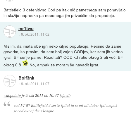
Battlefield 3 defenitivno Cod pa itak nič pametnega sam ponavljajo
in služijo napredka pa nobenega jim privoščim da propadejo.
mr1two
::
9. okt 2011, 11:02
Mislim, da imata obe igri neko ciljno populacijo. Recimo da zame
govorim, ko pravim, da sem bolj vajen CODjev, ker sem jih vedno
igral, BF serije pa ne. Rezultati? COD kd ratio okrog 2 ali več, BF
okrog 0.8
No, ampak se moram še navadit igrat.
Bolf3nk
::
9. okt 2011, 11:07
wnbpotato
je
9. okt 2011 ob 10:47
izjavil
:
cod FTW! Battlefield 3 sm že špilal in se mi zdi dober špil ampak
je cod out of their league...