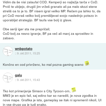
Vidim da še nisi zalaufal COD. Kemperji so najlažja tarča v CoD.
Prvič te ubijejo, drugič jim vržeš granato ali pa malo skozi stene
streliš oa to je to. BF nisem igral veliko MP. Rečem pa lahko to, da
pri CoD moraš veliko bolj premišljevat svojo naslednjo potezo in
uporabljat strategijo. BF laufa vse bolj iz glave.
Obe seriji iger sta me prepričali;
CoD bolj za resno igranje, BF pa več ali manj za sprostitev in
zabavo.
wnbpotato
::
9. okt 2011, 15:25
Končno en cod privrženc, ko mal pozna gaming sceno
galu
::
9. okt 2011, 15:43
Tko kot primerjanje Simsov s City Tycoon-om..
MW3 je en epic fail, saj edino kar so naredili, je
zgodba in
nova
nove mape. Grafika je ista, gameplay se itak ni spremenil nikoli, UI
in vse drugo pa je tudi enako.