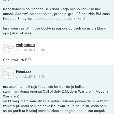
Konc koncem bo mogoce BF3 dobil vecjo oceno kot COd mw3 ,
ampak Codmw3 bo spet najbolj prodaja igra . 25 oct izide Bf3 casa
imajo do 8 nov ker potem bodo zopet padali rekordi.
Igral sem vse BF in vse Cod-e in najbols od vseh so mi bili Black
ops (stvar okusa) .
wnbpotato
::
11. okt 2011, 19:25
Cod mw3 1:0 BF3
Nemixxx
::
11. okt 2011, 19:33
ma usak ma neki rajš in za tisto bo trdil da je bolše.
sam imam doma original:Call of duty 2,Modern Warfare in Modern
Warfare 2
od bf serij imam sam bf2 in iz lastnih izkušen povem da mi je bf bol
zanimiv pri codu sem se naveličal nwm kak bi to upisu..coda sem
se po parih urih takoj navelču skos se dogaja eno in isto ampak