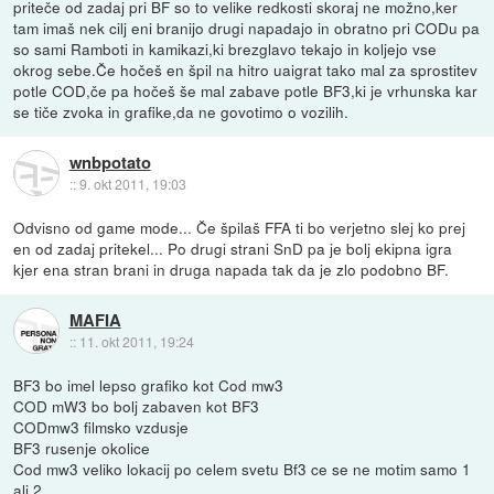
priteče od zadaj pri BF so to velike redkosti skoraj ne možno,ker
tam imaš nek cilj eni branijo drugi napadajo in obratno pri CODu pa
so sami Ramboti in kamikazi,ki brezglavo tekajo in koljejo vse
okrog sebe.Če hočeš en špil na hitro uaigrat tako mal za sprostitev
potle COD,če pa hočeš še mal zabave potle BF3,ki je vrhunska kar
se tiče zvoka in grafike,da ne govotimo o vozilih.
wnbpotato
::
9. okt 2011, 19:03
Odvisno od game mode... Če špilaš FFA ti bo verjetno slej ko prej
en od zadaj pritekel... Po drugi strani SnD pa je bolj ekipna igra
kjer ena stran brani in druga napada tak da je zlo podobno BF.
MAFIA
::
11. okt 2011, 19:24
BF3 bo imel lepso grafiko kot Cod mw3
COD mW3 bo bolj zabaven kot BF3
CODmw3 filmsko vzdusje
BF3 rusenje okolice
Cod mw3 veliko lokacij po celem svetu Bf3 ce se ne motim samo 1
ali 2 .