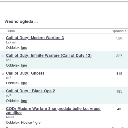
Vredno ogleda ...
Tema
Sporočila
»
Call of Duty: Modern Warfare 3
528
LeXani
Oddelek:
Igre
»
Call of Duty: Infinite Warfare (Call of Duty 13)
327
oo7
Oddelek:
Igre
»
Call of Duty: Ghosts
419
oo7
Oddelek:
Igre
»
Call of Duty : Black Ops 2
185
oo7
Oddelek:
Igre
»
COD: Modern Warfare 3 se prodaja bolje kot vroče
43
žemljice
Mandi
Oddelek:
Novice
/
Igre