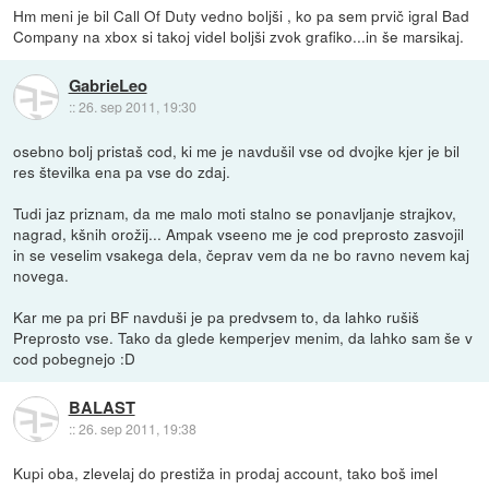
Hm meni je bil Call Of Duty vedno boljši , ko pa sem prvič igral Bad
Company na xbox si takoj videl boljši zvok grafiko...in še marsikaj.
GabrieLeo
::
26. sep 2011, 19:30
osebno bolj pristaš cod, ki me je navdušil vse od dvojke kjer je bil
res številka ena pa vse do zdaj.
Tudi jaz priznam, da me malo moti stalno se ponavljanje strajkov,
nagrad, kšnih orožij... Ampak vseeno me je cod preprosto zasvojil
in se veselim vsakega dela, čeprav vem da ne bo ravno nevem kaj
novega.
Kar me pa pri BF navduši je pa predvsem to, da lahko rušiš
Preprosto vse. Tako da glede kemperjev menim, da lahko sam še v
cod pobegnejo :D
BALAST
::
26. sep 2011, 19:38
Kupi oba, zlevelaj do prestiža in prodaj account, tako boš imel