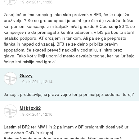
::
9. okt 2011, 11:38
Zakaj točno ima kamping tako slab proizvok v BF3, če je nujni ža
preživetje ? Ko se gre conquest je point igre čim dlje zadržat točko,
kar pomeni kempanje z mitralješkimi/at gnezdi. V Cod seriji 90 % se
kamperjev ne da premagat z kontra udarcem, v bf3 pa boš to storil
letalsko podporo, AT orožjem in tankom. Ali pa se ga preprosto
flanka in napad od vzadaj. BF3 se že delno približa pravim
spopadom, če skačeš preveč naokoli v cod stilu, si hitro brez
glave. Tako kot v libiji uporniki mesto osvajajo tedne, ker ne jurišajo
čelno kot mislijo cod igralci.
Guzzy
::
9. okt 2011, 12:14
Ja sej... predstavljaj si pravo vojno ter jo primerjaj z codom... torej?
M1k1xx82
::
9. okt 2011, 12:16
Lastim si BF2 ter MW1 in 2 pa imam v BF preigranih dosti več ur
kot v obeh CoD-ih skupaj.
Enim pač sede ena drugim druga varianta. Meni osebno pač