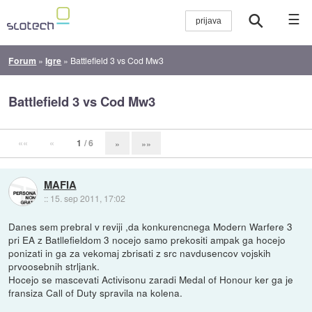
☰
Forum
»
Igre
»
Battlefield 3 vs Cod Mw3
Battlefield 3 vs Cod Mw3
««
«
1
/ 6
»
»»
MAFIA
::
15. sep 2011, 17:02
Danes sem prebral v reviji ,da konkurencnega Modern Warfere 3
pri EA z Batllefieldom 3 nocejo samo prekositi ampak ga hocejo
ponizati in ga za vekomaj zbrisati z src navdusencov vojskih
prvoosebnih strljank.
Hocejo se mascevati Activisonu zaradi Medal of Honour ker ga je
fransiza Call of Duty spravila na kolena.