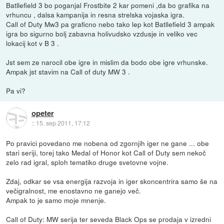
Batllefield 3 bo poganjal Frostbite 2 kar pomeni ,da bo grafika na
vrhuncu , dalsa kampanija in resna strelska vojaska igra.
Call of Duty Mw3 pa graficno nebo tako lep kot Batllefield 3 ampak
igra bo sigurno bolj zabavna holivudsko vzdusje in veliko vec
lokacij kot v B 3 .
Jst sem ze narocil obe igre in mislim da bodo obe igre vrhunske.
Ampak jst stavim na Call of duty MW 3 .
Pa vi?
opeter
::
15. sep 2011, 17:12
Po pravici povedano me nobena od zgornjih iger ne gane ... obe
stari seriji, torej tako Medal of Honor kot Call of Duty sem nekoč
zelo rad igral, sploh tematiko druge svetovne vojne.
Zdaj, odkar se vsa energija razvoja in iger skoncentrira samo še na
večigralnost, me enostavno ne ganejo več.
Ampak to je samo moje mnenje.
Call of Duty: MW serija ter seveda Black Ops se prodaja v izredni