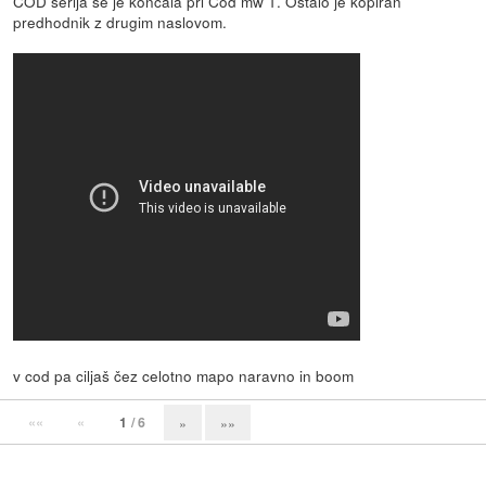
COD serija se je končala pri Cod mw 1. Ostalo je kopiran
predhodnik z drugim naslovom.
v cod pa ciljaš čez celotno mapo naravno in boom
««
«
1
/ 6
»
»»