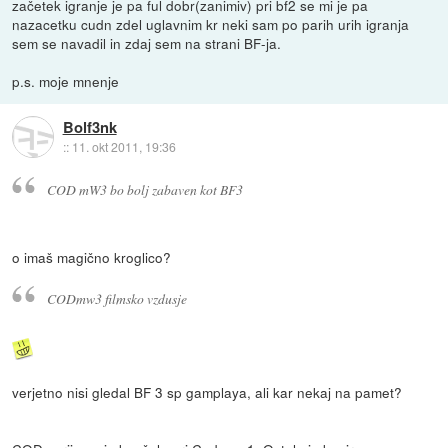
začetek igranje je pa ful dobr(zanimiv) pri bf2 se mi je pa
nazacetku cudn zdel uglavnim kr neki sam po parih urih igranja
sem se navadil in zdaj sem na strani BF-ja.
p.s. moje mnenje
Bolf3nk
::
11. okt 2011, 19:36
COD mW3 bo bolj zabaven kot BF3
o imaš magično kroglico?
CODmw3 filmsko vzdusje
verjetno nisi gledal BF 3 sp gamplaya, ali kar nekaj na pamet?