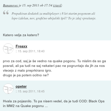
Bananovec
je
15. sep 2011 ob 17:54
izjavil
:
Prepakiran dodatek za multiplayer z 8 let starim pogonom ali
lepo izdelan, nov, grafično ubijalski špil? To je zdaj vprašanje.
Katero velja za katero?
Freaxx
::
15. sep 2011, 18:40
prvo za cod, saj je še vedno na quake pogonu. Tu mislim da so ga
posrali, ali pa tudi ne saj nekateri pac ne pogruntajo da jih za nos
vlecejo z malo preprkirano igro.
drugo je pa potem ocitno ne?
opeter
::
15. sep 2011, 18:45
Hvala za pojasnilo. To pa nisem vedel, da je tudi COD: Black Ops
in MW2 na Quake pogonu ...