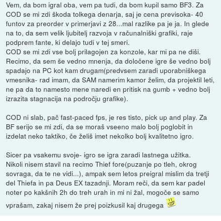
Vem, da bom igral oba, vem pa tudi, da bom kupil samo BF3. Za
COD se mi zdi škoda tolkega denarja, saj je cena previsoka- 40
funtov za preorder v primerjavi z 28...mal razlike pa je ja. In glede
na to, da sem velik ljubitelj razvoja v računalniški grafiki, raje
podprem fante, ki delajo tudi v tej smeri.
COD se mi zdi vse bolj prilagojen za konzole, kar mi pa ne diši.
Recimo, da sem še vedno mnenja, da določene igre še vedno bolj
spadajo na PC kot kam drugam(predvsem zaradi uporabniškega
vmesnika- rad imam, da SAM namerim kamor želim, da projektil leti,
ne pa da to namesto mene naredi en pritisk na gumb + vedno bolj
izrazita stagnacija na področju grafike).
COD ni slab, pač fast-paced fps, je res tisto, pick up and play. Za
BF serijo se mi zdi, da se moraš vseeno malo bolj poglobit in
izdelat neko taktiko, če želiš imet nekolko bolj kvalitetno igro.
Sicer pa vsakemu svoje- igro se igra zaradi lastnega užitka.
Nikoli nisem stavil na recimo Thief fore(puzanje po tleh, okrog
sovraga, da te ne vidi...), ampak sem letos preigral mislim da tretji
del Thiefa in pa Deus EX tazadnji. Moram reči, da sem kar padel
noter po kakšnih 2h do treh urah in mi ni žal, mogoče se samo
vprašam, zakaj nisem že prej poizkusil kaj drugega