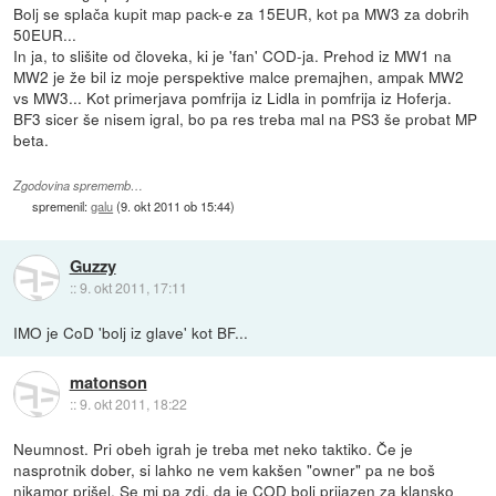
Bolj se splača kupit map pack-e za 15EUR, kot pa MW3 za dobrih
50EUR...
In ja, to slišite od človeka, ki je 'fan' COD-ja. Prehod iz MW1 na
MW2 je že bil iz moje perspektive malce premajhen, ampak MW2
vs MW3... Kot primerjava pomfrija iz Lidla in pomfrija iz Hoferja.
BF3 sicer še nisem igral, bo pa res treba mal na PS3 še probat MP
beta.
Zgodovina sprememb…
spremenil:
galu
(
9. okt 2011 ob 15:44
)
Guzzy
::
9. okt 2011, 17:11
IMO je CoD 'bolj iz glave' kot BF...
matonson
::
9. okt 2011, 18:22
Neumnost. Pri obeh igrah je treba met neko taktiko. Če je
nasprotnik dober, si lahko ne vem kakšen "owner" pa ne boš
nikamor prišel. Se mi pa zdi, da je COD bolj prijazen za klansko