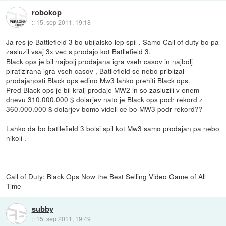
robokop
::
15. sep 2011, 19:18
Ja res je Battlefield 3 bo ubijalsko lep spil . Samo Call of duty bo pa
zasluzil vsaj 3x vec s prodajo kot Batllefield 3.
Black ops je bil najbolj prodajana igra vseh casov in najbolj
piratizirana igra vseh casov , Batllefield se nebo priblizal
prodajanosti Black ops edino Mw3 lahko prehiti Black ops.
Pred Black ops je bil kralj prodaje MW2 in so zasluzili v enem
dnevu 310.000.000 $ dolarjev nato je Black ops podr rekord z
360.000.000 $ dolarjev bomo videli ce bo MW3 podr rekord??
Lahko da bo batllefield 3 bolsi spil kot Mw3 samo prodajan pa nebo
nikoli .
Call of Duty: Black Ops Now the Best Selling Video Game of All
Time
subby
::
15. sep 2011, 19:49