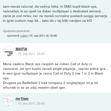
sam moraš računat, da večina folka, ki SMO kupili black ops,
naivnežev, ki so upali na dober multiplayer z dedicated serverji...
zame je cod mrtev, ker ne moreš normalno postavit svojga serverja
in igrat custom map itd... tako da v tej bitki navijam za bf3
Zgodovina sprememb…
spremenil:
subby
(
15. sep 2011 ob 19:49
)
MAFIA
::
15. sep 2011, 20:25
Mene osebno Black ops nasploh se noben Call of duty ni
razocaral. Jst igro kupim zaradi single playerja , ceprav edina igra ,
ki sem igral multiplayer je ravno Call of Duty 2 mw 1 in 2 in Black
ops.
Drugace pa Batllefield 2 bad company 2 singleplayer mi je bil
vrhunski in se ze zdaj veselim obeh iger .
mr1two
::
15. sep 2011, 20:40