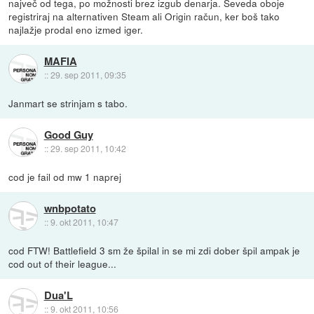
največ od tega, po možnosti brez izgub denarja. Seveda oboje
registriraj na alternativen Steam ali Origin račun, ker boš tako
najlažje prodal eno izmed iger.
MAFIA
::
29. sep 2011, 09:35
Janmart se strinjam s tabo.
Good Guy
::
29. sep 2011, 10:42
cod je fail od mw 1 naprej
wnbpotato
::
9. okt 2011, 10:47
cod FTW! Battlefield 3 sm že špilal in se mi zdi dober špil ampak je
cod out of their league...
Dua'L
::
9. okt 2011, 10:56