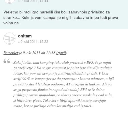
::
9. okt 2011, 14:44
Verjetno bi radi igro naredili čim bolj zabavnoin privlačno za
stranke... Kokr js vem campanje ni glih zabavno in pa tudi prava
vojna ne.
onitam
::
9. okt 2011, 15:22
Berserker
je
9. okt 2011 ob 11:38
izjavil
:
Zakaj točno ima kamping tako slab proizvok v BF3, če je nujni
ža preživetje ? Ko se gre conquest je point igre čim dlje zadržat
točko, kar pomeni kempanje z mitralješkimi/at gnezdi. V Cod
seriji 90 % se kamperjev ne da premagat z kontra udarcem, v bf3
pa boš to storil letalsko podporo, AT orožjem in tankom. Ali pa
se ga preprosto flanka in napad od vzadaj. BF3 se že delno
približa pravim spopadom, če skačeš preveč naokoli v cod stilu,
si hitro brez glave. Tako kot v libiji uporniki mesto osvajajo
tedne, ker ne jurišajo čelno kot mislijo cod igralci.