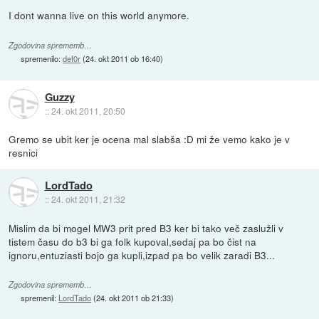
I dont wanna live on this world anymore.
Zgodovina sprememb…
spremenilo:
def0r
(
24. okt 2011 ob 16:40
)
Guzzy
::
24. okt 2011, 20:50
Gremo se ubit ker je ocena mal slabša :D mi že vemo kako je v
resnici
LordTado
::
24. okt 2011, 21:32
Mislim da bi mogel MW3 prit pred B3 ker bi tako več zaslužli v
tistem času do b3 bi ga folk kupoval,sedaj pa bo čist na
ignoru,entuziasti bojo ga kupli,izpad pa bo velik zaradi B3...
Zgodovina sprememb…
spremenil:
LordTado
(
24. okt 2011 ob 21:33
)