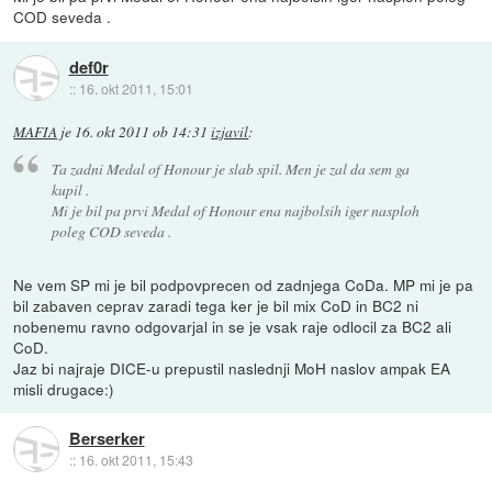
COD seveda .
def0r
::
16. okt 2011, 15:01
MAFIA
je
16. okt 2011 ob 14:31
izjavil
:
Ta zadni Medal of Honour je slab spil. Men je zal da sem ga
kupil .
Mi je bil pa prvi Medal of Honour ena najbolsih iger nasploh
poleg COD seveda .
Ne vem SP mi je bil podpovprecen od zadnjega CoDa. MP mi je pa
bil zabaven ceprav zaradi tega ker je bil mix CoD in BC2 ni
nobenemu ravno odgovarjal in se je vsak raje odlocil za BC2 ali
CoD.
Jaz bi najraje DICE-u prepustil naslednji MoH naslov ampak EA
misli drugace:)
Berserker
::
16. okt 2011, 15:43