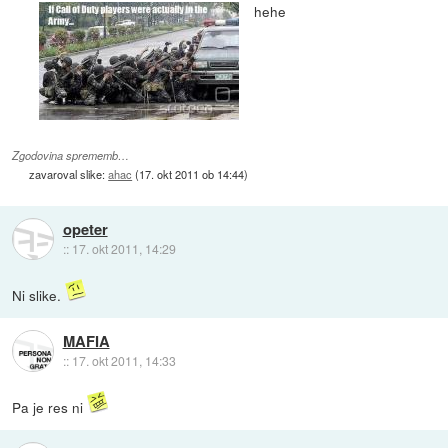
hehe
Zgodovina sprememb…
zavaroval slike:
ahac
(
17. okt 2011 ob 14:44
)
opeter
::
17. okt 2011, 14:29
Ni slike.
MAFIA
::
17. okt 2011, 14:33
Pa je res ni