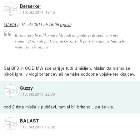
Berserker
::
16. okt 2011, 19:45
MAFIA
je
16. okt 2011 ob 16:06
izjavil
:
Kasno igro bi lahko naredili tudi na podlagi drugih vojn npr
vojna v Bosni ali pa Cecnija Grozny ali pa 1 sv vojna je tudi zelo
malo iger skoraj nic .
Saj BF3 in COD MW scenarij je tudi izmišljen. Mislim da nismo še
nikoli igrali v vlogi britancev ali nemške sodobne vojske ter kitajcev.
Guzzy
::
16. okt 2011, 22:06
cod 2 tista misija v puščavi, tam si bil britanc... pa še kje.
BALAST
::
17. okt 2011, 09:02