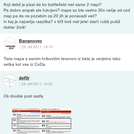
Koji debil je pisal da bo battlefield mel samo 2 mapi?
Pa dobro ampak ste fuknjeni? mape so ble vedno 30x večje od cod
map pa da ne pozabim za 20 jih je ponavadi več?
in kaj je največja raazlika? v bf3 boš mel jete! stari! rušiš pušiš
dokler živiš!
Bananovec
::
23. okt 2011, 14:10
Tista mapa s samim hribovitim terenom iz bete je verjetno tako
velika kot vse iz CoDa.
def0r
::
24. okt 2011, 16:25
Ok double post sadly