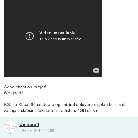
Good effect on target!
We good?
P.S. na Xbox360 so dobro optimiziral delovanje, sploh ker imaš
verzijo s slabšimi teksturami za tiste s 4GB diska.
Demurall
::
23. okt 2011, 14:08