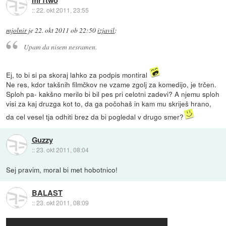
mr1two
::
22. okt 2011, 23:55
mjolnir
je
22. okt 2011 ob 22:50
izjavil
:
Upam da nisem nesramen.
Ej, to bi si pa skoraj lahko za podpis montiral
Ne res, kdor takšnih filmčkov ne vzame zgolj za komedijo, je trčen.
Sploh pa- kakšno merilo bi bil pes pri celotni zadevi? A njemu sploh
visi za kaj druzga kot to, da ga počohaš in kam mu skriješ hrano,
da cel vesel tja odhiti brez da bi pogledal v drugo smer?
Guzzy
::
23. okt 2011, 08:04
Sej pravim, moral bi met hobotnico!
BALAST
::
23. okt 2011, 08:09