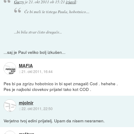
Guzzy
je
21. okt 2011 ob 15:21
izjavil
:
Če bi meli še tistega Paula, hobotnico....
...bi bila stvar čisto drugače...
...saj je Paul veliko bolj izkušen...
MAFIA
::
21. okt 2011, 16:44
Pes bi pa zgrizu hobotnico in bi spet zmagalč Cod . hehehe .
Pes je najbolsi clovekov prijatel tako kot COD .
mjolnir
::
22. okt 2011, 22:50
Verjetno tvoj edini prijatelj. Upam da nisem nesramen.