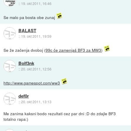
::
19. okt 2011, 16:46
Se malo pa bosta obe zunaj
BALAST
::
19. okt 2011, 19:59
Se že začenja dvoboj (
99c če zamenjaš BF3 za MW3
)
Bolf3nk
::
20. okt 2011, 12:56
http://www.gamespot.com/ww3
def0r
::
20. okt 2011, 13:13
Me zanima kaksni bodo rezultati cez par dni :D do zdajle BF3
totalno rapa:)