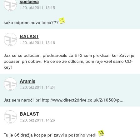
spelaeva
::
20. okt 2011, 13:15
kako odprem novo temo???
BALAST
::
20. okt 2011, 13:16
Jaz se še odločam, prednaročilo za BF3 sem preklical, ker Zavvi je
počasen pri dobavi. Pa če se že odločim, bom raje vzel samo CD-
key!
Aramis
::
20. okt 2011, 14:24
Jaz sem naročil pri
http://www.direct2drive.co.uk/2/10560/p...
BALAST
::
20. okt 2011, 14:26
Tu je 6€ dražja kot pa pri zavvi s poštnino vred!