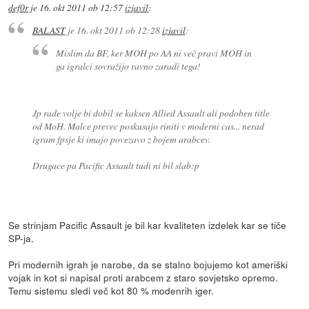
def0r
je
16. okt 2011 ob 12:57
izjavil
:
BALAST
je
16. okt 2011 ob 12:28
izjavil
:
Mislim da BF, ker MOH po AA ni več pravi MOH in
ga igralci sovražijo ravno zaradi tega!
Jp rade volje bi dobil se kaksen Allied Assault ali podoben title
od MoH. Malce prevec poskusajo riniti v moderni cas... nerad
igram fpsje ki imajo povezavo z bojem arabcev.
Drugace pa Pacific Assault tudi ni bil slab:p
Se strinjam Pacific Assault je bil kar kvaliteten izdelek kar se tiče
SP-ja.
Pri modernih igrah je narobe, da se stalno bojujemo kot ameriški
vojak in kot si napisal proti arabcem z staro sovjetsko opremo.
Temu sistemu sledi več kot 80 % modenrih iger.