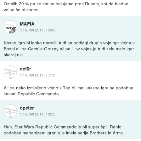
Ostalih 20 % pa se stalno bojujemo proti Rusom, kot da hladne
vojne še ni konec.
MAFIA
::
16. okt 2011, 16:06
Kasno igro bi lahko naredili tudi na podlagi drugih vojn npr vojna v
Bosni ali pa Cecnija Grozny ali pa 1 sv vojna je tudi zelo malo iger
skoraj nic .
def0r
::
16. okt 2011, 17:16
Ali pa neko izmisljeno vojno:) Rad bi imel kaksne igre se podobne
kaksni Republic Commando.
opeter
::
16. okt 2011, 18:53
Huh, Star Wars Republic Commando je bil super špil. Rahlo
podoben mehanizem igranja je imela serija Brothers in Arms.