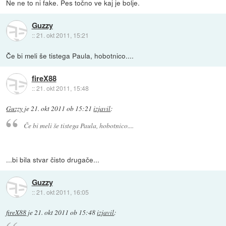
Ne ne to ni fake. Pes točno ve kaj je bolje.
Guzzy
::
21. okt 2011, 15:21
Če bi meli še tistega Paula, hobotnico....
fireX88
::
21. okt 2011, 15:48
Guzzy
je
21. okt 2011 ob 15:21
izjavil
:
Če bi meli še tistega Paula, hobotnico....
...bi bila stvar čisto drugače...
Guzzy
::
21. okt 2011, 16:05
fireX88
je
21. okt 2011 ob 15:48
izjavil
: