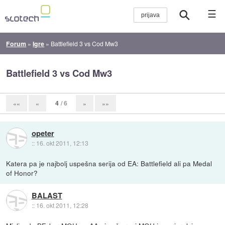
☰
Forum
»
Igre
»
Battlefield 3 vs Cod Mw3
Battlefield 3 vs Cod Mw3
4
/ 6
««
«
»
»»
opeter
::
16. okt 2011, 12:13
Katera pa je najbolj uspešna serija od EA: Battlefield ali pa Medal
of Honor?
BALAST
::
16. okt 2011, 12:28