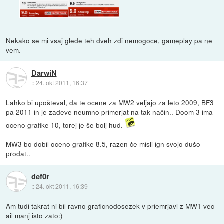
Nekako se mi vsaj glede teh dveh zdi nemogoce, gameplay pa ne
vem.
DarwiN
::
24. okt 2011, 16:37
Lahko bi upošteval, da te ocene za MW2 veljajo za leto 2009, BF3
pa 2011 in je zadeve neumno primerjat na tak način.. Doom 3 ima
oceno grafike 10, torej je še bolj hud.
MW3 bo dobil oceno grafike 8.5, razen če misli ign svojo dušo
prodat..
def0r
::
24. okt 2011, 16:39
Am tudi takrat ni bil ravno graficnodosezek v priemrjavi z MW1 vec
ail manj isto zato:)