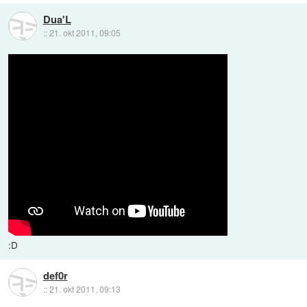
Dua'L
::
21. okt 2011, 09:05
:D
def0r
::
21. okt 2011, 09:13