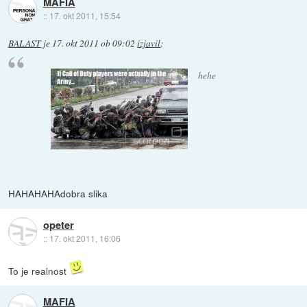
MAFIA
::
17. okt 2011, 15:54
BALAST
je
17. okt 2011 ob 09:02
izjavil
:
hehe
HAHAHAHAdobra slika
opeter
::
17. okt 2011, 16:06
To je realnost
MAFIA