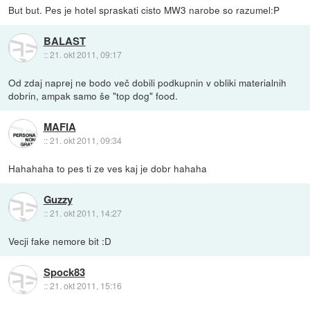
But but. Pes je hotel spraskati cisto MW3 narobe so razumel:P
BALAST
::
21. okt 2011, 09:17
Od zdaj naprej ne bodo več dobili podkupnin v obliki materialnih
dobrin, ampak samo še "top dog" food.
MAFIA
::
21. okt 2011, 09:34
Hahahaha to pes ti ze ves kaj je dobr hahaha
Guzzy
::
21. okt 2011, 14:27
Vecji fake nemore bit :D
Spock83
::
21. okt 2011, 15:16