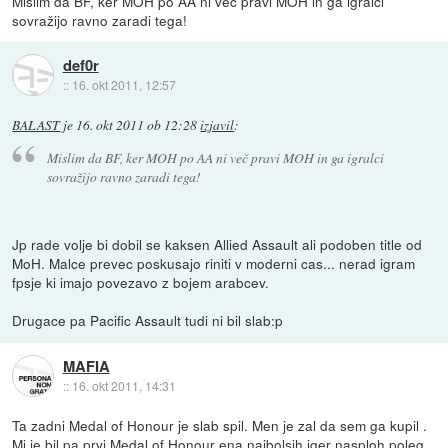
Mislim da BF, ker MOH po AA ni več pravi MOH in ga igralci
sovražijo ravno zaradi tega!
def0r
::
16. okt 2011, 12:57
BALAST
je
16. okt 2011 ob 12:28
izjavil
:
Mislim da BF, ker MOH po AA ni več pravi MOH in ga igralci
sovražijo ravno zaradi tega!
Jp rade volje bi dobil se kaksen Allied Assault ali podoben title od
MoH. Malce prevec poskusajo riniti v moderni cas... nerad igram
fpsje ki imajo povezavo z bojem arabcev.
Drugace pa Pacific Assault tudi ni bil slab:p
MAFIA
::
16. okt 2011, 14:31
Ta zadni Medal of Honour je slab spil. Men je zal da sem ga kupil .
Mi je bil pa prvi Medal of Honour ena najbolsih iger nasploh poleg