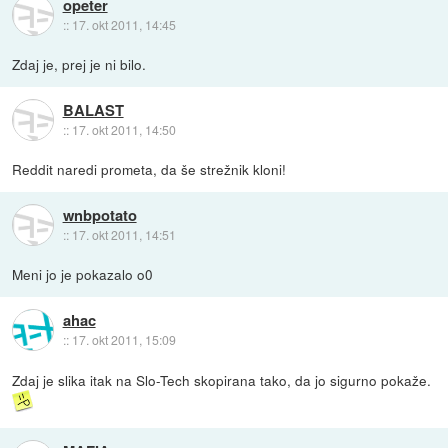
opeter
::
17. okt 2011, 14:45
Zdaj je, prej je ni bilo.
BALAST
::
17. okt 2011, 14:50
Reddit naredi prometa, da še strežnik kloni!
wnbpotato
::
17. okt 2011, 14:51
Meni jo je pokazalo o0
ahac
::
17. okt 2011, 15:09
Zdaj je slika itak na Slo-Tech skopirana tako, da jo sigurno pokaže.