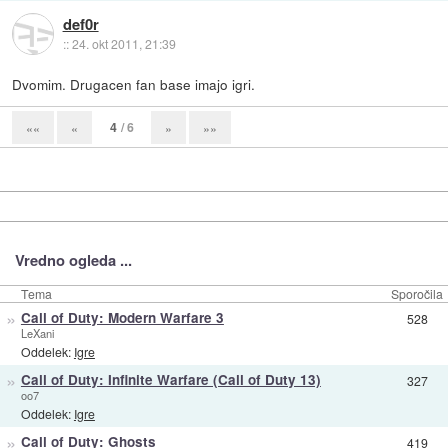
def0r
::
24. okt 2011, 21:39
Dvomim. Drugacen fan base imajo igri.
4
/ 6
««
«
»
»»
Vredno ogleda ...
Tema
Sporočila
»
Call of Duty: Modern Warfare 3
528
LeXani
Oddelek:
Igre
»
Call of Duty: Infinite Warfare (Call of Duty 13)
327
oo7
Oddelek:
Igre
»
Call of Duty: Ghosts
419