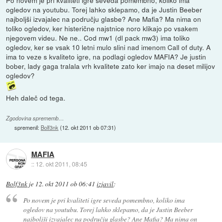
ogledov na youtubu. Torej lahko sklepamo, da je Justin Beeber
najboljši izvajalec na području glasbe? Ane Mafia? Ma nima on
toliko ogledov, ker histerične najstnice noro klikajo po vsakem
njegovem videu. Ne ne.. Cod mw1 (dl pack mw3) ima toliko
ogledov, ker se vsak 10 letni mulo slini nad imenom Call of duty. A
ima to veze s kvaliteto igre, na podlagi ogledov MAFIA? Je justin
bober, lady gaga tralala vrh kvalitete zato ker imajo na deset milijov
ogledov?
Heh daleč od tega.
Zgodovina sprememb…
spremenil:
Bolf3nk
(
12. okt 2011 ob 07:31
)
MAFIA
::
12. okt 2011, 08:45
Bolf3nk
je
12. okt 2011 ob 06:41
izjavil
:
Po novem je pri kvaliteti igre seveda pomembno, koliko ima
ogledov na youtubu. Torej lahko sklepamo, da je Justin Beeber
najboljši izvajalec na području glasbe? Ane Mafia? Ma nima on