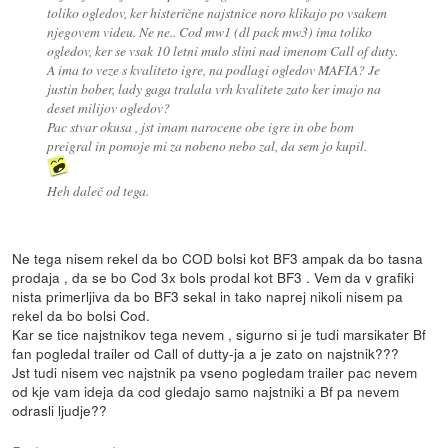
toliko ogledov, ker histerične najstnice noro klikajo po vsakem
njegovem videu. Ne ne.. Cod mw1 (dl pack mw3) ima toliko
ogledov, ker se vsak 10 letni mulo slini nad imenom Call of duty.
A ima to veze s kvaliteto igre, na podlagi ogledov MAFIA? Je
justin bober, lady gaga tralala vrh kvalitete zato ker imajo na
deset milijov ogledov?
Pac stvar okusa , jst imam narocene obe igre in obe bom
preigral in pomoje mi za nobeno nebo zal, da sem jo kupil.
Heh daleč od tega.
Ne tega nisem rekel da bo COD bolsi kot BF3 ampak da bo tasna
prodaja , da se bo Cod 3x bols prodal kot BF3 . Vem da v grafiki
nista primerljiva da bo BF3 sekal in tako naprej nikoli nisem pa
rekel da bo bolsi Cod.
Kar se tice najstnikov tega nevem , sigurno si je tudi marsikater Bf
fan pogledal trailer od Call of dutty-ja a je zato on najstnik???
Jst tudi nisem vec najstnik pa vseno pogledam trailer pac nevem
od kje vam ideja da cod gledajo samo najstniki a Bf pa nevem
odrasli ljudje??