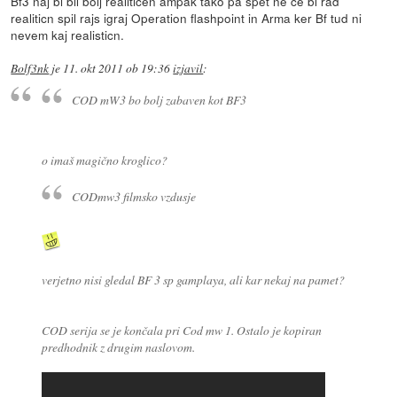
Bf3 naj bi bil bolj realiticen ampak tako pa spet ne ce bi rad
realiticn spil rajs igraj Operation flashpoint in Arma ker Bf tud ni
nevem kaj realisticn.
Bolf3nk
je
11. okt 2011 ob 19:36
izjavil
:
COD mW3 bo bolj zabaven kot BF3
o imaš magično kroglico?
CODmw3 filmsko vzdusje
verjetno nisi gledal BF 3 sp gamplaya, ali kar nekaj na pamet?
COD serija se je končala pri Cod mw 1. Ostalo je kopiran
predhodnik z drugim naslovom.