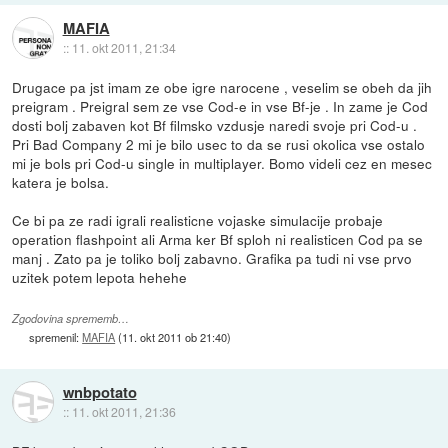
MAFIA
::
11. okt 2011, 21:34
Drugace pa jst imam ze obe igre narocene , veselim se obeh da jih
preigram . Preigral sem ze vse Cod-e in vse Bf-je . In zame je Cod
dosti bolj zabaven kot Bf filmsko vzdusje naredi svoje pri Cod-u .
Pri Bad Company 2 mi je bilo usec to da se rusi okolica vse ostalo
mi je bols pri Cod-u single in multiplayer. Bomo videli cez en mesec
katera je bolsa.
Ce bi pa ze radi igrali realisticne vojaske simulacije probaje
operation flashpoint ali Arma ker Bf sploh ni realisticen Cod pa se
manj . Zato pa je toliko bolj zabavno. Grafika pa tudi ni vse prvo
uzitek potem lepota hehehe
Zgodovina sprememb…
spremenil:
MAFIA
(
11. okt 2011 ob 21:40
)
wnbpotato
::
11. okt 2011, 21:36