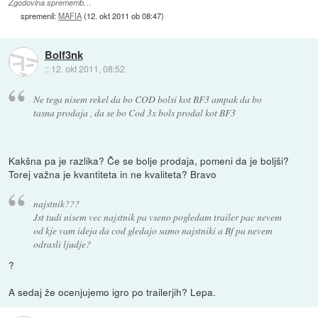
Zgodovina sprememb…
spremenil:
MAFIA
(
12. okt 2011 ob 08:47
)
Bolf3nk
::
12. okt 2011, 08:52
Ne tega nisem rekel da bo COD bolsi kot BF3 ampak da bo
tasna prodaja , da se bo Cod 3x bols prodal kot BF3
Kakšna pa je razlika? Če se bolje prodaja, pomeni da je boljši?
Torej važna je kvantiteta in ne kvaliteta? Bravo
najstnik???
Jst tudi nisem vec najstnik pa vseno pogledam trailer pac nevem
od kje vam ideja da cod gledajo samo najstniki a Bf pa nevem
odrasli ljudje?
?
A sedaj že ocenjujemo igro po trailerjih? Lepa.