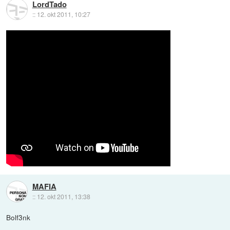
LordTado
::
12. okt 2011, 10:27
MAFIA
::
12. okt 2011, 13:38
Bolf3nk