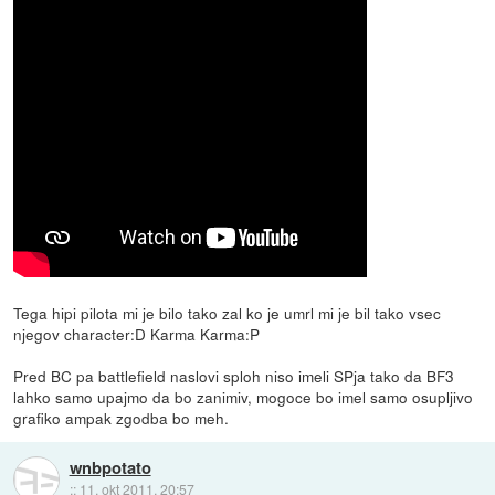
Tega hipi pilota mi je bilo tako zal ko je umrl mi je bil tako vsec
njegov character:D Karma Karma:P
Pred BC pa battlefield naslovi sploh niso imeli SPja tako da BF3
lahko samo upajmo da bo zanimiv, mogoce bo imel samo osupljivo
grafiko ampak zgodba bo meh.
wnbpotato
::
11. okt 2011, 20:57