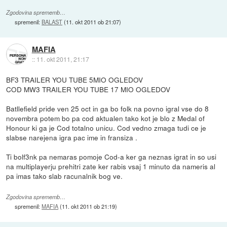
Zgodovina sprememb…
spremenil:
BALAST
(
11. okt 2011 ob 21:07
)
MAFIA
::
11. okt 2011, 21:17
BF3 TRAILER YOU TUBE 5MIO OGLEDOV
COD MW3 TRAILER YOU TUBE 17 MIO OGLEDOV
Batllefield pride ven 25 oct in ga bo folk na povno igral vse do 8
novembra potem bo pa cod aktualen tako kot je blo z Medal of
Honour ki ga je Cod totalno unicu. Cod vedno zmaga tudi ce je
slabse narejena igra pac ime in fransiza .
Ti bolf3nk pa nemaras pomoje Cod-a ker ga neznas igrat in so usi
na multiplayerju prehitri zate ker rabis vsaj 1 minuto da nameris al
pa imas tako slab racunalnik bog ve.
Zgodovina sprememb…
spremenil:
MAFIA
(
11. okt 2011 ob 21:19
)