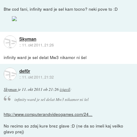
Btw cod fani, infinity ward je sel kam tocno? neki pove to :D
Skyman
::
11. okt 2011, 21:26
infinity ward je sel delat Mw3 nikamor ni šel
def0r
::
11. okt 2011, 21:32
Skyman
je
11. okt 2011 ob 21:26
izjavil
:
infinity ward je sel delat Mw3 nikamor ni šel
http://www.computerandvideogames.com/24...
No recimo so zdaj kure brez glave :D (ne da so imeli kaj veilko
glavo prej)