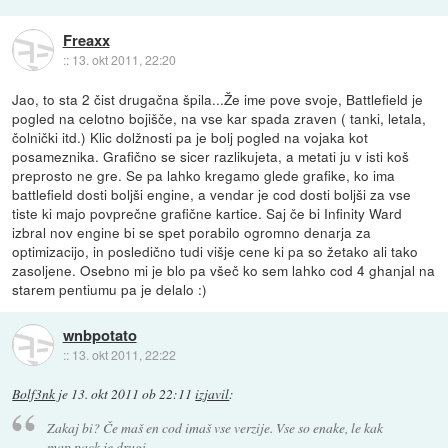
Freaxx
::
13. okt 2011, 22:20
Jao, to sta 2 čist drugačna špila...Že ime pove svoje, Battlefield je
pogled na celotno bojišče, na vse kar spada zraven ( tanki, letala,
čolnički itd.) Klic dolžnosti pa je bolj pogled na vojaka kot
posameznika. Grafično se sicer razlikujeta, a metati ju v isti koš
preprosto ne gre. Se pa lahko kregamo glede grafike, ko ima
battlefield dosti boljši engine, a vendar je cod dosti boljši za vse
tiste ki majo povprečne grafične kartice. Saj če bi Infinity Ward
izbral nov engine bi se spet porabilo ogromno denarja za
optimizacijo, in posledično tudi višje cene ki pa so žetako ali tako
zasoljene. Osebno mi je blo pa všeč ko sem lahko cod 4 ghanjal na
starem pentiumu pa je delalo :)
wnbpotato
::
13. okt 2011, 22:22
Bolf3nk
je
13. okt 2011 ob 22:11
izjavil
:
Zakaj bi? Če maš en cod imaš vse verzije. Vse so enake, le kak
map pack je drugi