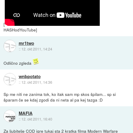
[
HASHodYouTube]
mr1two
::
12. okt 2011, 14:24
Odlično zgleda
wnbpotato
::
12. okt 2011, 14:36
Sp me niti ne zanima tok, ko itak sam mp skos špilam... sp si
šparam če se kdaj zgodi da ni neta al pa kej tazga :D
MAFIA
::
12. okt 2011, 16:40
Za ljubitelje COD igre tukaj sta 2 kratka filma Modern Warfare