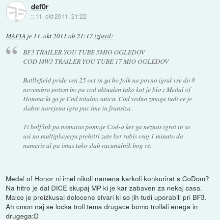
def0r
::
11. okt 2011, 21:22
MAFIA
je
11. okt 2011 ob 21:17
izjavil
:
BF3 TRAILER YOU TUBE 5MIO OGLEDOV
COD MW3 TRAILER YOU TUBE 17 MIO OGLEDOV
Batllefield pride ven 25 oct in ga bo folk na povno igral vse do 8
novembra potem bo pa cod aktualen tako kot je blo z Medal of
Honour ki ga je Cod totalno unicu. Cod vedno zmaga tudi ce je
slabse narejena igra pac ime in fransiza .
Ti bolf3nk pa nemaras pomoje Cod-a ker ga neznas igrat in so
usi na multiplayerju prehitri zate ker rabis vsaj 1 minuto da
nameris al pa imas tako slab racunalnik bog ve.
Medal of Honor ni imel nikoli namena karkoli konkurirat s CoDom?
Na hitro je dal DICE skupaj MP ki je kar zabaven za nekaj casa.
Malce je preizkusal dolocene stvari ki so jih tudi uporabili pri BF3.
Ah cmon naj se locka troll tema drugace bomo trollali enega in
drugega:D