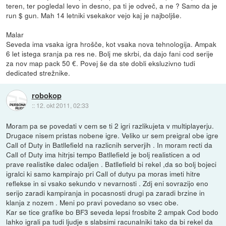
teren, ter pogledal levo in desno, pa ti je odveč, a ne ? Samo da je
run $ gun. Mah 14 letniki vsekakor vejo kaj je najboljše.
Malar
Seveda ima vsaka igra hrošče, kot vsaka nova tehnologija. Ampak
6 let istega sranja pa res ne. Bolj me skrbi, da dajo fani cod serije
za nov map pack 50 €. Povej še da ste dobli eksluzivno tudi
dedicated strežnike.
robokop
::
12. okt 2011, 02:33
Moram pa se povedati v cem se ti 2 igri razlikujeta v multiplayerju.
Drugace nisem pristas nobene igre. Veliko ur sem preigral obe igre
Call of Duty in Batllefield na razlicnih serverjih . In moram recti da
Call of Duty ima hitrjsi tempo Batllefield je bolj realisticen a od
prave realistike dalec odaljen . Batllefield bi rekel ,da so bolj bojeci
igralci ki samo kampirajo pri Call of dutyu pa moras imeti hitre
reflekse in si vsako sekundo v nevarnosti . Zdj eni sovrazijo eno
serijo zaradi kampiranja in pocasnosti drugi pa zaradi brzine in
klanja z nozem . Meni po pravi povedano so vsec obe.
Kar se tice grafike bo BF3 seveda lepsi frosbite 2 ampak Cod bodo
lahko igrali pa tudi ljudje s slabsimi racunalniki tako da bi rekel da