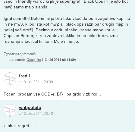
všeč in friendly warov ki jih je super igrati. Black Ops mi je isto kot
mw2 samo malo slabša.
Igral sem BF3 Beto in mi je bila tako všeč da bom zagotovo kupil to
in ne mw3, ki bo ista kot mw2 ali black ops razn par drugih map in
nekaj več orožij. Recimo v codu ni tako krasne mape kot je
Capsian Border, ki res zahteva taktiko in ne neko brezvezno
rushanje s tactical knifom. Moje mnenje.
Zgodovina sprememb…
spremenilo:
Quagmire
(
13. okt 2011 ob 11:09
)
fredii
::
13. okt 2011, 20:39
Poceni prodam vse COD-e, BF-ji pa grdo v zbirko...
wnbpotato
::
13. okt 2011, 20:42
U shall regret it...