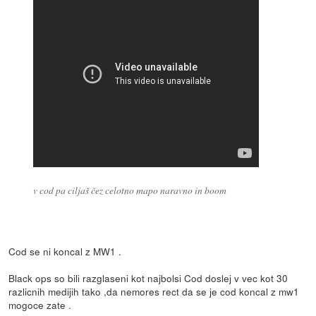
v cod pa ciljaš čez celotno mapo naravno in boom
Cod se ni koncal z MW1 .
Black ops so bili razglaseni kot najbolsi Cod doslej v vec kot 30
razlicnih medijih tako ,da nemores rect da se je cod koncal z mw1
mogoce zate .