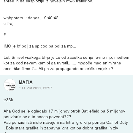
spree in na eksplozije iz novejših mw3 trailerjov.
wnbpotato :: danes, 19:40:42
citiraj
#
IMO je bf bolj za sp cod pa bol za mp...
Lol. Smisel vsakega bf-ja je že od začetka serije ravno mp, medtem
kot za cod nevem kam bi ga uvrstil......, mogoče med animirane
ameirške filme ?... Ali pa za propagando ameriške vojske ?
MAFIA
::
11. okt 2011, 23:57
tr33k
Aha Cod se je ogledalo 17 miljonov otrok Batllefield pa 5 miljonov
penzionistov a to hoces povedat???
Pac penzionisti niste navajeni na hitro igro ki jo ponuja Call of Duty
. Bols stara grafika in zabavna igra kot pa dobra grafika in ziv