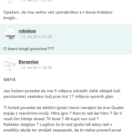
Opažam, da ima vedno več uporabnikov s-t doma kristalno
kroglo...
robokop
::
12. okt 2011, 01:38
O kasni krogli govorimo???
Berserker
::
12. okt 2011, 02:32
MAFIA
Jaz hočem povedat da ima 5 milijona odraslih (lahk všteješ tudi
penzioniste) vsekakor bolj prav kot 17 milijona opranih glav.
Ti hočeš povedat da taktični igralci nismo navajeni še ene Quake
kopije z resničnimi orožji. Hitra igra ? Kam bi rad šel hitro ? Se ti
mudi čim hitreje doseč 70 level ? Ali kupit nov cod ?
Kakkšen dolgčas ? Logično če bi cod igralci bili takoj radi v
središču akcije ter streljali vsepoprek, da bi malce preveril prost