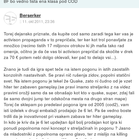
BF bo vedno tista ena klasa pod COD
Berserker
::
11. okt 2011, 23:36
Torej dejansko priznate, da kupite cod samo zaradi tega ker vas je
activison propaganda v to prepričala, ter ker kot trol ponavljate za
množico (recimo tistih 17 miljonov otrokov ki jih mafia tako rad
omenja, očitno je da če vas bi activison prepričal da skočite v drek
za 70 € potem nebi dolgo oklevali, ker pač to delajo vsi...).
Znano je tudi da igra spet teče na istem pogonu in istih zaostalih
konzolnih nastavitvah. Se pravi nič rušenja zidov, popolni statični
svet. Na istem pogonu je tekel že Quake, zato ni čudno od je vzet
hiter ter zabaven gameplay.(se pravi imamo streljanko z na videz
pravimi orožji samo da se obnašajo kot kto v quake, super, zdaj fali
še samo dvojni jump ter odskočna mesta na drugo stran mape)
Torej če sklepam po predelavi pogona igre od 2005 (cod2), vam
isti izdelek v drugi embalaži prodajajo že 6 let. Pa še vedno boste
trdili da je inovativnost pri vsakem zabava ter hiter gameplay.
In kdo je kriv da je 6 let updejtan špil bolj prodajan kot igra ki
ponudi popolnoma novi koncept v streljačinah in pogonu ? Jasno
da mladostniki z popolnoma oprano glavo, ter z mislijo na killing