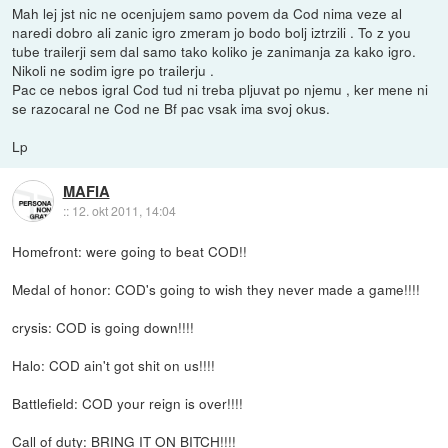
Mah lej jst nic ne ocenjujem samo povem da Cod nima veze al
naredi dobro ali zanic igro zmeram jo bodo bolj iztrzili . To z you
tube trailerji sem dal samo tako koliko je zanimanja za kako igro.
Nikoli ne sodim igre po trailerju .
Pac ce nebos igral Cod tud ni treba pljuvat po njemu , ker mene ni
se razocaral ne Cod ne Bf pac vsak ima svoj okus.
Lp
MAFIA
::
12. okt 2011, 14:04
Homefront: were going to beat COD!!
Medal of honor: COD's going to wish they never made a game!!!!
crysis: COD is going down!!!!
Halo: COD ain't got shit on us!!!!
Battlefield: COD your reign is over!!!!
Call of duty: BRING IT ON BITCH!!!!