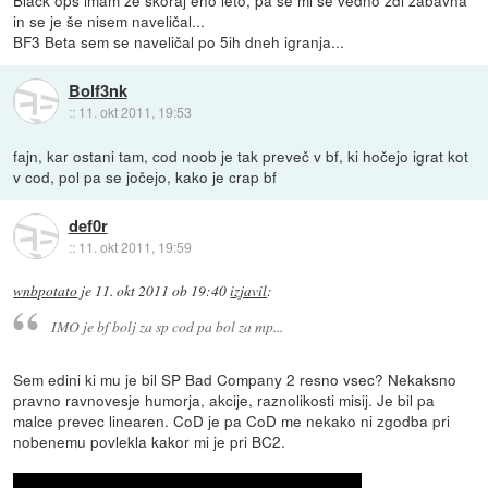
in se je še nisem naveličal...
BF3 Beta sem se naveličal po 5ih dneh igranja...
Bolf3nk
::
11. okt 2011, 19:53
fajn, kar ostani tam, cod noob je tak preveč v bf, ki hočejo igrat kot
v cod, pol pa se jočejo, kako je crap bf
def0r
::
11. okt 2011, 19:59
wnbpotato
je
11. okt 2011 ob 19:40
izjavil
:
IMO je bf bolj za sp cod pa bol za mp...
Sem edini ki mu je bil SP Bad Company 2 resno vsec? Nekaksno
pravno ravnovesje humorja, akcije, raznolikosti misij. Je bil pa
malce prevec linearen. CoD je pa CoD me nekako ni zgodba pri
nobenemu povlekla kakor mi je pri BC2.