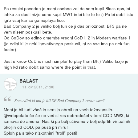
Po resnici povedan je meni osebno zal da sem kupil Black ops, bi
lahko za dosti nizjo ceno kupil MW1 in bi bilo to to :) Pa bi dobil isto
igro vsaj kar se gameplaya tice.
Bad Company 2 je veliko bolj fun ce ji das priloznost, BF3 pa ne
vem nisem poskusil bete.
Od CoDov so edino omembe vredni CoD1, 2 in Modern warfare 1
(je edini ki je neki inovativnega poskusil, ni za vse ima pa nek fun
factor).
Just u know CoD is much simpler to play than BF:) Veliko lazje je
high kd ratio dobit samo where the point in that.
BALAST
::
11. okt 2011, 21:06
Sem edini ki mu je bil SP Bad Company 2 resno vsec?
Meni je bil tudi všeč in sem jo obrnil na vseh težavnostih.
@wnbpotato če še ne veš si res dobrodošel v temi COD MW3, ki
sameva do amena! Nas ki pa bolj uživamo v bolj odprtih virtualnih
okoljih od COD, pa pusti pri miru!
Sploh pa s tako nizkotnimi "troll" posti!