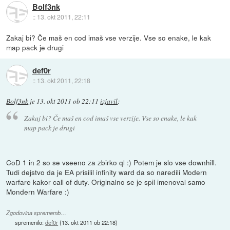
Bolf3nk
::
13. okt 2011, 22:11
Zakaj bi? Če maš en cod imaš vse verzije. Vse so enake, le kak
map pack je drugi
def0r
::
13. okt 2011, 22:18
Bolf3nk
je
13. okt 2011 ob 22:11
izjavil
:
Zakaj bi? Če maš en cod imaš vse verzije. Vse so enake, le kak
map pack je drugi
CoD 1 in 2 so se vseeno za zbirko ql :) Potem je slo vse downhill.
Tudi dejstvo da je EA prisilil infinity ward da so naredili Modern
warfare kakor call of duty. Originalno se je spil imenoval samo
Mondern Warfare :)
Zgodovina sprememb…
spremenilo:
def0r
(
13. okt 2011 ob 22:18
)