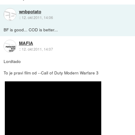
wnbpotato
::
12. okt 2011, 14:06
BF is good... COD is better...
MAFIA
::
12. okt 2011, 14:07
Lordtado
To je pravi film od --Call of Duty Modern Warfare 3