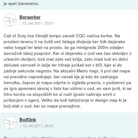
je spet izenaceno.
Berserker
::
12. okt 2011, 03:01
Call of Duty ima hitrejši tempo zaradi CQC načina borbe. Na
prostem terenu ti ne čutiš več tistega divjanja ker folk dejansko
nebo tvegal ter letel na prosto, če ga mimigrede 200m odaljen
sovražnik takoj pospravi. Ker si dejansko v cod ves čas obkoljen z
urbanim okoljem, boš imel zato več kritja, zato imaš tudi en delni
občutek varnosti in lažje ter hitreje jurišaš kot v bf3, kjer si do
zadnje sekunde negotov. Na aktualni Metro mapi, ti prvi del mape
vsi previdno napredujejo, ker neveš kje je kdo do zadnjega
trenutka, čeprav je mapa odprta in izgleda prazna, v podzemni pa
se igra spremeni skoraj v tisto kar vidimo v cod, en sam juriš, ki se
hitro konča na stopniščih ko si rush igralci nabirajo smrti z
jurišanjem v ogenj. Veliko da tudi taktiziranje in design map ki je
bolj slab v cod, ker so mape premajhne.
Bolf3nk
::
12. okt 2011, 06:41
Po novem je pri kvaliteti igre seveda pomembno, koliko ima