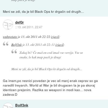
Meni se zdi, da je bil Black Ops kr drgačn od drugih...
def0r
::
13. okt 2011, 22:47
wnbpotato
je
13. okt 2011 ob 22:22
izjavil
:
Bolf3nk
je
13. okt 2011 ob 22:11
izjavil
:
Zakaj bi? Če maš en cod imaš vse verzije. Vse so
enake, le kak map pack je drugi
Meni se zdi, da je bil Black Ops kr drgačn od drugih...
Ga imam,po resnici povedan je vec ali manj enak ceprav so ga
naredili treyarch. World at War je bil drugacen ta je pa skoraj
identicen prejsnim. Razlika so weaponi in modi kao... nova
zadeva:D
Bolf3nk