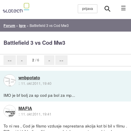
☰
Forum
»
Igre
»
Battlefield 3 vs Cod Mw3
Battlefield 3 vs Cod Mw3
2
/ 6
««
«
»
»»
wnbpotato
::
11. okt 2011, 19:40
IMO je bf bolj za sp cod pa bol za mp...
MAFIA
::
11. okt 2011, 19:41
To ni res , Cod je filsmo vzdusje neprestana akcija kot bi bil v filmu .