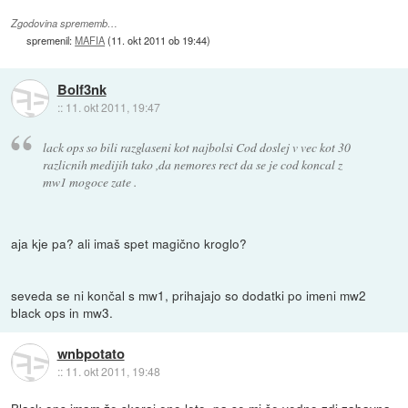
Zgodovina sprememb…
spremenil:
MAFIA
(
11. okt 2011 ob 19:44
)
Bolf3nk
::
11. okt 2011, 19:47
lack ops so bili razglaseni kot najbolsi Cod doslej v vec kot 30
razlicnih medijih tako ,da nemores rect da se je cod koncal z
mw1 mogoce zate .
aja kje pa? ali imaš spet magično kroglo?
seveda se ni končal s mw1, prihajajo so dodatki po imeni mw2
black ops in mw3.
wnbpotato
::
11. okt 2011, 19:48
Black ops imam že skoraj eno leto, pa se mi še vedno zdi zabavna