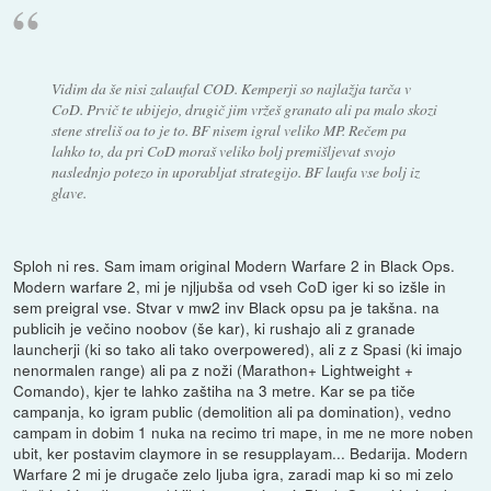
Vidim da še nisi zalaufal COD. Kemperji so najlažja tarča v
CoD. Prvič te ubijejo, drugič jim vržeš granato ali pa malo skozi
stene streliš oa to je to. BF nisem igral veliko MP. Rečem pa
lahko to, da pri CoD moraš veliko bolj premišljevat svojo
naslednjo potezo in uporabljat strategijo. BF laufa vse bolj iz
glave.
Sploh ni res. Sam imam original Modern Warfare 2 in Black Ops.
Modern warfare 2, mi je njljubša od vseh CoD iger ki so izšle in
sem preigral vse. Stvar v mw2 inv Black opsu pa je takšna. na
publicih je večino noobov (še kar), ki rushajo ali z granade
launcherji (ki so tako ali tako overpowered), ali z z Spasi (ki imajo
nenormalen range) ali pa z noži (Marathon+ Lightweight +
Comando), kjer te lahko zaštiha na 3 metre. Kar se pa tiče
campanja, ko igram public (demolition ali pa domination), vedno
campam in dobim 1 nuka na recimo tri mape, in me ne more noben
ubit, ker postavim claymore in se resupplayam... Bedarija. Modern
Warfare 2 mi je drugače zelo ljuba igra, zaradi map ki so mi zelo