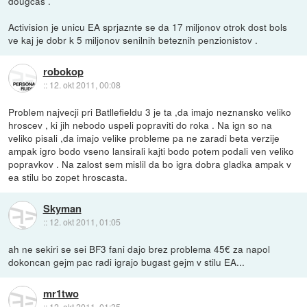
dougcas .
Activision je unicu EA sprjaznte se da 17 miljonov otrok dost bols
ve kaj je dobr k 5 miljonov senilnih beteznih penzionistov .
robokop
::
12. okt 2011, 00:08
Problem najvecji pri Batllefieldu 3 je ta ,da imajo neznansko veliko
hroscev , ki jih nebodo uspeli popraviti do roka . Na ign so na
veliko pisali ,da imajo velike probleme pa ne zaradi beta verzije
ampak igro bodo vseno lansirali kajti bodo potem podali ven veliko
popravkov . Na zalost sem mislil da bo igra dobra gladka ampak v
ea stilu bo zopet hroscasta.
Skyman
::
12. okt 2011, 01:05
ah ne sekiri se sei BF3 fani dajo brez problema 45€ za napol
dokoncan gejm pac radi igrajo bugast gejm v stilu EA...
mr1two
::
12. okt 2011, 01:35