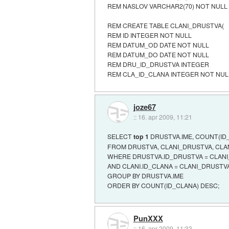
REM NASLOV VARCHAR2(70) NOT NULL
REM CREATE TABLE CLANI_DRUSTVA(
REM ID INTEGER NOT NULL
REM DATUM_OD DATE NOT NULL
REM DATUM_DO DATE NOT NULL
REM DRU_ID_DRUSTVA INTEGER
REM CLA_ID_CLANA INTEGER NOT NUL
joze67
::
16. apr 2009, 11:21
SELECT
top 1
DRUSTVA.IME, COUNT(ID
FROM DRUSTVA, CLANI_DRUSTVA, CLA
WHERE DRUSTVA.ID_DRUSTVA = CLAN
AND CLANI.ID_CLANA = CLANI_DRUSTV
GROUP BY DRUSTVA.IME
ORDER BY COUNT(ID_CLANA) DESC;
PunXXX
::
16. apr 2009, 11:33