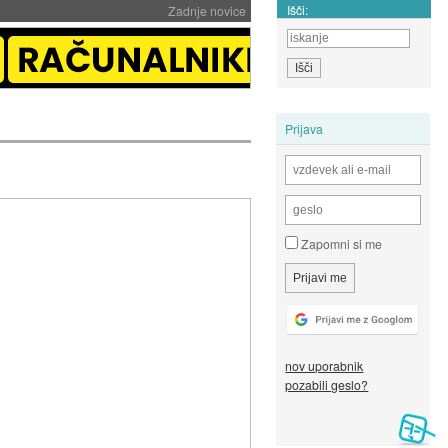
Išči:
Zadnje novice
Prijava
Zapomni si me
nov uporabnik
pozabili geslo?