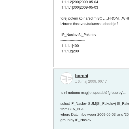
|1.1.1.2|200|2009-05-04
|1.1.1.1|300|2009-05-03
torej potem ko naredim SQL....FROM....WHE
izbrano časovno/datumsko obdobje?
|IP_Naslov|St_Paketov
---------------------
|1.1.1.1|400
|1.1.1.2|200
borchi
::
6. maj 2009, 00:17
tu ni nobene magije, uporabiš 'group by'...
select IP_Naslov, SUM(St_Paketov) St_Pak
from BLA_BLA
where Datum between '2009-05-03' and '20
group by IP_Naslov