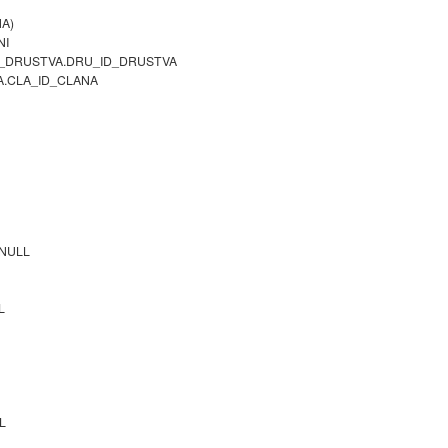
NA)
NI
I_DRUSTVA.DRU_ID_DRUSTVA
A.CLA_ID_CLANA
 NULL
L
L