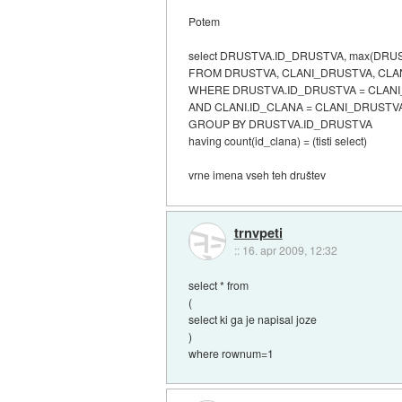
Potem
select DRUSTVA.ID_DRUSTVA, max(DRU
FROM DRUSTVA, CLANI_DRUSTVA, CLA
WHERE DRUSTVA.ID_DRUSTVA = CLAN
AND CLANI.ID_CLANA = CLANI_DRUSTV
GROUP BY DRUSTVA.ID_DRUSTVA
having count(id_clana) = (tisti select)
vrne imena vseh teh društev
trnvpeti
::
16. apr 2009, 12:32
select * from
(
select ki ga je napisal joze
)
where rownum=1