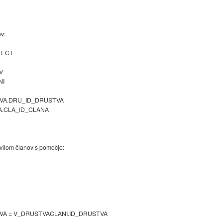
ov:
LECT
V
NI
TVA.DRU_ID_DRUSTVA
A.CLA_ID_CLANA
evilom članov s pomočjo:
VA = V_DRUSTVACLANI.ID_DRUSTVA