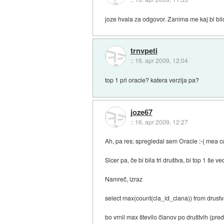
joze hvala za odgovor. Zanima me kaj bi bil
trnvpeti
::
16. apr 2009, 12:04
top 1 pri oracle? katera verzija pa?
joze67
::
16. apr 2009, 12:27
Ah, pa res; spregledal sem Oracle :-( mea c
Sicer pa, če bi bila tri društva, bi top 1 še
Namreč, izraz
select max(count(cla_id_clana)) from drustv
bo vrnil max število članov po društvih (pred