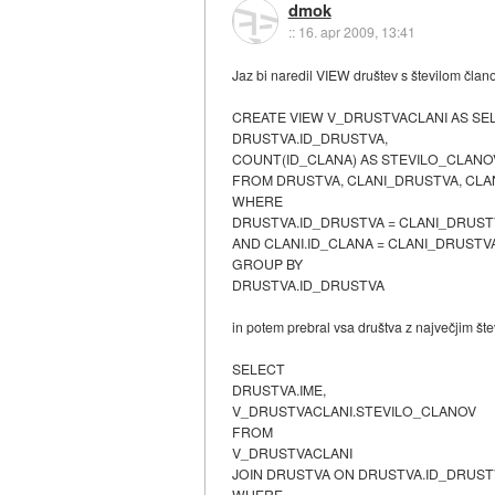
dmok
::
16. apr 2009, 13:41
Jaz bi naredil VIEW društev s številom član
CREATE VIEW V_DRUSTVACLANI AS SE
DRUSTVA.ID_DRUSTVA,
COUNT(ID_CLANA) AS STEVILO_CLANO
FROM DRUSTVA, CLANI_DRUSTVA, CLA
WHERE
DRUSTVA.ID_DRUSTVA = CLANI_DRUS
AND CLANI.ID_CLANA = CLANI_DRUSTV
GROUP BY
DRUSTVA.ID_DRUSTVA
in potem prebral vsa društva z največjim št
SELECT
DRUSTVA.IME,
V_DRUSTVACLANI.STEVILO_CLANOV
FROM
V_DRUSTVACLANI
JOIN DRUSTVA ON DRUSTVA.ID_DRUST
WHERE