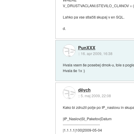
V_DRUSTVACLANI.STEVILO_CLANOV = 
Lahko pa vse stlačiš skupaj v en SQL.
d.
PunXXX
::
16. apr 2009, 16:38
Hvala vsem še posebej dmok-u, tole s pogle
Hvala še 1x :)
dëych
::
5. maj 2009, 22:08
Kako bi združil polje po IP_naslovu in skupa
|IP_Naslov|St_Paketov|Datum
-------------------------------
|1.1.1.1|100|2009-05-04