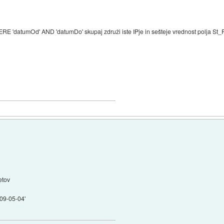
RE 'datumOd' AND 'datumDo' skupaj združi iste IPje in sešteje vrednost polja St
etov
09-05-04'