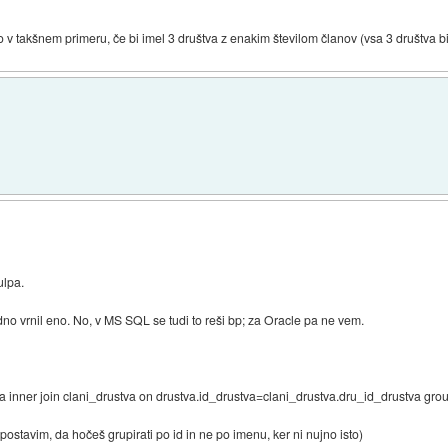
o v takšnem primeru, če bi imel 3 društva z enakim številom članov (vsa 3 društva 
ulpa.
 vedno vrnil eno. No, v MS SQL se tudi to reši bp; za Oracle pa ne vem.
a inner join clani_drustva on drustva.id_drustva=clani_drustva.dru_id_drustva gro
postavim, da hočeš grupirati po id in ne po imenu, ker ni nujno isto)