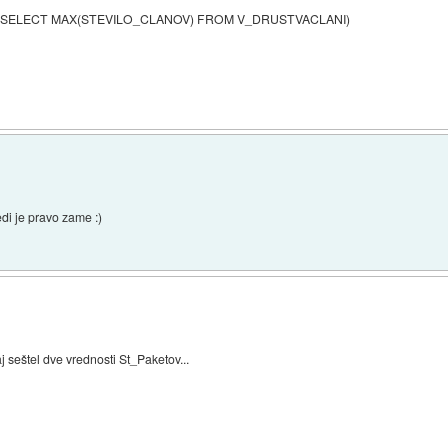
(SELECT MAX(STEVILO_CLANOV) FROM V_DRUSTVACLANI)
di je pravo zame :)
j seštel dve vrednosti St_Paketov...