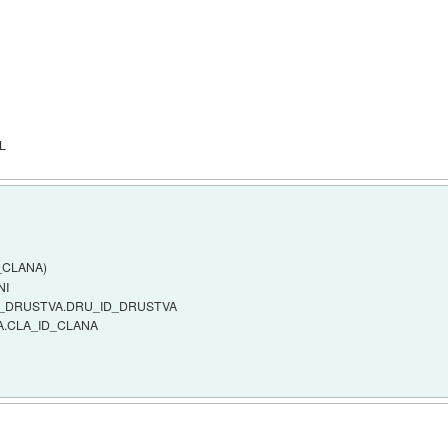
L
_CLANA)
NI
I_DRUSTVA.DRU_ID_DRUSTVA
A.CLA_ID_CLANA