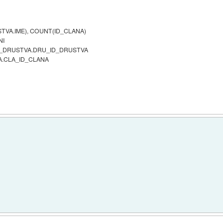
STVA.IME), COUNT(ID_CLANA)
NI
I_DRUSTVA.DRU_ID_DRUSTVA
A.CLA_ID_CLANA