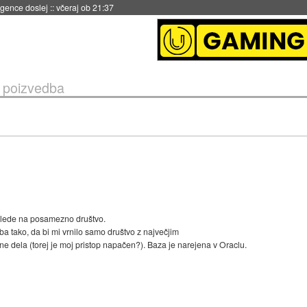
igence doslej
::
včeraj ob 21:37
 poizvedba
 glede na posamezno društvo.
a tako, da bi mi vrnilo samo društvo z največjim
ela (torej je moj pristop napačen?). Baza je narejena v Oraclu.