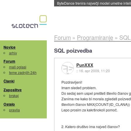
ByteDance trenira največji model umetne intel
Forum
»
Programiranje
»
SQL
Novice
SQL poizvedba
arhiv
Forum
PunXXX
mali oglasi
::
16. apr 2009, 11:20
teme zadnjih 24h
Članki
Pozdravljeni!
Imam sledeč problem.
Zaposlitve
Do sedaj sem uspel prešteti število članov
brskaj
Zanima me kako bi morala zgledati poizvedb
Ostalo
številom članov MAX(COUNT(ID_CLANA)) ne d
pravila
Lepo prosim za kakršnokoli pomoč.
2. Katero društvo ima največ članov?