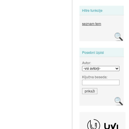
Hitre funkcije
seznam tem
Posebni izpisi
Avtor:
Ključna beseda: