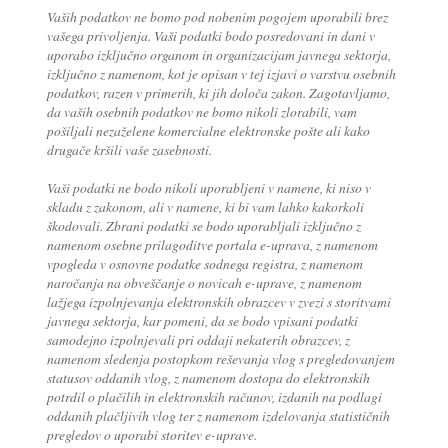
Vaših podatkov ne bomo pod nobenim pogojem uporabili brez
vašega privoljenja. Vaši podatki bodo posredovani in dani v
uporabo izključno organom in organizacijam javnega sektorja,
izključno z namenom, kot je opisan v tej izjavi o varstvu osebnih
podatkov, razen v primerih, ki jih določa zakon. Zagotavljamo,
da vaših osebnih podatkov ne bomo nikoli zlorabili, vam
pošiljali nezaželene komercialne elektronske pošte ali kako
drugače kršili vaše zasebnosti.
Vaši podatki ne bodo nikoli uporabljeni v namene, ki niso v
skladu z zakonom, ali v namene, ki bi vam lahko kakorkoli
škodovali. Zbrani podatki se bodo uporabljali izključno z
namenom osebne prilagoditve portala e-uprava, z namenom
vpogleda v osnovne podatke sodnega registra, z namenom
naročanja na obveščanje o novicah e-uprave, z namenom
lažjega izpolnjevanja elektronskih obrazcev v zvezi s storitvami
javnega sektorja, kar pomeni, da se bodo vpisani podatki
samodejno izpolnjevali pri oddaji nekaterih obrazcev, z
namenom sledenja postopkom reševanja vlog s pregledovanjem
statusov oddanih vlog, z namenom dostopa do elektronskih
potrdil o plačilih in elektronskih računov, izdanih na podlagi
oddanih plačljivih vlog ter z namenom izdelovanja statističnih
pregledov o uporabi storitev e-uprave.