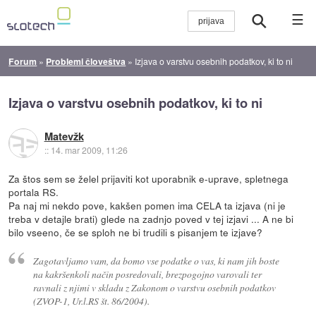
☰
Forum
»
Problemi človeštva
»
Izjava o varstvu osebnih podatkov, ki to ni
Izjava o varstvu osebnih podatkov, ki to ni
Matevžk
::
14. mar 2009, 11:26
Za štos sem se želel prijaviti kot uporabnik e-uprave, spletnega
portala RS.
Pa naj mi nekdo pove, kakšen pomen ima CELA ta izjava (ni je
treba v detajle brati) glede na zadnjo poved v tej izjavi ... A ne bi
bilo vseeno, če se sploh ne bi trudili s pisanjem te izjave?
Zagotavljamo vam, da bomo vse podatke o vas, ki nam jih boste
na kakršenkoli način posredovali, brezpogojno varovali ter
ravnali z njimi v skladu z Zakonom o varstvu osebnih podatkov
(ZVOP-1, Ur.l.RS št. 86/2004).