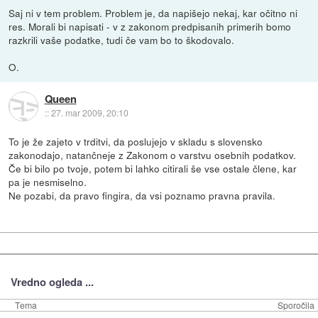
Saj ni v tem problem. Problem je, da napišejo nekaj, kar očitno ni
res. Morali bi napisati - v z zakonom predpisanih primerih bomo
razkrili vaše podatke, tudi če vam bo to škodovalo.
O.
Queen
::
27. mar 2009, 20:10
To je že zajeto v trditvi, da poslujejo v skladu s slovensko
zakonodajo, natančneje z Zakonom o varstvu osebnih podatkov.
Če bi bilo po tvoje, potem bi lahko citirali še vse ostale člene, kar
pa je nesmiselno.
Ne pozabi, da pravo fingira, da vsi poznamo pravna pravila.
Vredno ogleda ...
Tema
Sporočila