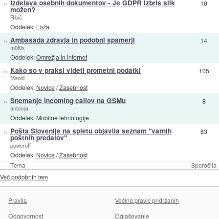
»
Izdelava osebnih dokumentov - Je GDPR izbris slik
10
možen?
Ribič
Oddelek:
Loža
»
Ambasada zdravja in podobni spamerji
14
m0f0x
Oddelek:
Omrežja in internet
»
Kako so v praksi videti prometni podatki
105
Mandi
Oddelek:
Novice
/
Zasebnost
»
Snemanje incoming callov na GSMu
8
antonija
Oddelek:
Mobilne tehnologije
»
Pošta Slovenije na spletu objavila seznam "varnih
83
poštnih predalov"
poweroff
Oddelek:
Novice
/
Zasebnost
Tema
Sporočila
Več podobnih tem
Pravila
Večina pravic pridržanih
Odgovornost
Oglaševanje