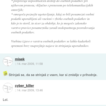
* preprečuje nepooblaščen dostop do osebnih podatkov pri
njihovem prenosu, vključno s prenosom po telekomunikacijskih
omrežjih;
* omogoča poznejše ugotavljanje, kdaj so bili posamezni osebni
podatki uporabljeni ali vnešeni v zbirko osebnih podatkov in
kdo je to storil, in sicer za obdobje, ko je mogoče zakonsko
varstvo pravice posameznika zaradi nedopustnega posredovanja
osebnih podatkov.
Vsebina izjave o varstvu osebnih podatkov se lahko kadarkoli
spremeni brez vnaprejšnje najave in strinjanja uporabnikov.
misek
::
14. mar 2009, 11:58
Strinjaš se, da se strinjaš z vsem, kar si zmislijo v prihodnje.
cyber_killer
::
14. mar 2009, 13:46
Lol.