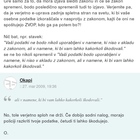
Gre samo za to, da mora izjava slediti zakonu in če se zakon
spremeni, bodo posledično spremenili tudi to izjavo. Verjemite pa,
da je verjetno e-uprava zadnja spletna stran na svetu, ki bi vaše
osebne podatke izkoraščala v nasprotju z zakonom, kajti če oni ne
spoštujejo ZVOP, kdo ga pa potem bo?!
Nič bat, npr. stavek:
"Vaši podatki ne bodo nikoli uporabljeni v namene, ki niso v skladu
z zakonom, ali v namene, ki bi vam lahko kakorkoli škodovali."
se ne bo nikoli spremenil v
"Vaši podatki bodo uporabljeni v
namene, ki niso v skladu z zakonom, ali v namene, ki bi vam lahko
kakorkoli škodovali."
Okapi
::
27. mar 2009, 19:36
ali v namene, ki bi vam lahko kakorkoli škodovali."
No, tole verjetno sploh ne drži. Če dobijo sodni nalog, morajo
policiji razkriti tvoje podatke, četudi ti lahko škodujejo.
O.