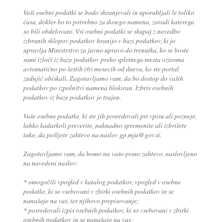
Vaši osebni podatki se bodo shranjevali in uporabljali le toliko
časa, dokler bo to potrebno za dosego namena, zaradi katerega
so bili obdelovani. Vsi osebni podatki se skupaj z navedbo
izbranih sklopov podatkov hranijo v bazi podatkov, ki jo
upravlja Ministrstvo za javno upravo do trenutka, ko se boste
sami izloči iz baze podatkov preko spletnega mesta oziroma
avtomatično po šestih (6) mesecih od dneva, ko ste portal
zadnjič obiskali. Zagotavljamo vam, da bo dostop do vaših
podatkov po izpolnitvi namena blokiran. Izbris osebnih
podatkov iz baze podatkov je trajen.
Vaše osebne podatke, ki ste jih posredovali pri vpisu ali pozneje,
lahko kadarkoli preverite, naknadno spremenite ali izbrišete
tako, da pošljete zahtevo na naslov gp.mju@gov.si.
Zagotavljamo vam, da bomo na vašo pisno zahtevo, naslovljeno
na navedeni naslov:
* omogočili vpogled v katalog podatkov, vpogled v osebne
podatke, ki so vsebovani v zbirki osebnih podatkov in se
nanašajo na vas, ter njihovo prepisovanje;
* posredovali izpis osebnih podatkov, ki so vsebovani v zbirki
osebnih podatkov in se nanašajo na vas;