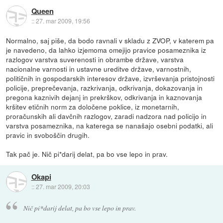
Queen
::
27. mar 2009, 19:56
Normalno, saj piše, da bodo ravnali v skladu z ZVOP, v katerem pa
je navedeno, da lahko izjemoma omejijo pravice posameznika iz
razlogov varstva suverenosti in obrambe države, varstva
nacionalne varnosti in ustavne ureditve države, varnostnih,
političnih in gospodarskih interesov države, izvrševanja pristojnosti
policije, preprečevanja, razkrivanja, odkrivanja, dokazovanja in
pregona kaznivih dejanj in prekrškov, odkrivanja in kaznovanja
kršitev etičnih norm za določene poklice, iz monetarnih,
proračunskih ali davčnih razlogov, zaradi nadzora nad policijo in
varstva posameznika, na katerega se nanašajo osebni podatki, ali
pravic in svoboščin drugih.
Tak pač je. Nič pi*darij delat, pa bo vse lepo in prav.
Okapi
::
27. mar 2009, 20:03
Nič pi*darij delat, pa bo vse lepo in prav.