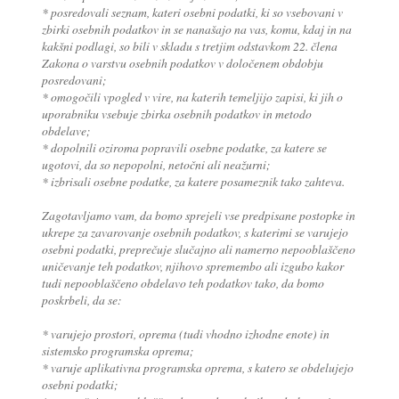
* posredovali seznam, kateri osebni podatki, ki so vsebovani v
zbirki osebnih podatkov in se nanašajo na vas, komu, kdaj in na
kakšni podlagi, so bili v skladu s tretjim odstavkom 22. člena
Zakona o varstvu osebnih podatkov v določenem obdobju
posredovani;
* omogočili vpogled v vire, na katerih temeljijo zapisi, ki jih o
uporabniku vsebuje zbirka osebnih podatkov in metodo
obdelave;
* dopolnili oziroma popravili osebne podatke, za katere se
ugotovi, da so nepopolni, netočni ali neažurni;
* izbrisali osebne podatke, za katere posameznik tako zahteva.
Zagotavljamo vam, da bomo sprejeli vse predpisane postopke in
ukrepe za zavarovanje osebnih podatkov, s katerimi se varujejo
osebni podatki, preprečuje slučajno ali namerno nepooblaščeno
uničevanje teh podatkov, njihovo spremembo ali izgubo kakor
tudi nepooblaščeno obdelavo teh podatkov tako, da bomo
poskrbeli, da se:
* varujejo prostori, oprema (tudi vhodno izhodne enote) in
sistemsko programska oprema;
* varuje aplikativna programska oprema, s katero se obdelujejo
osebni podatki;