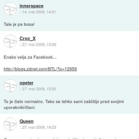
innerspace
::
14. mar 2009, 14:01
Tale je pa bosa!
Croc_X
::
27. mar 2009, 13:36
Enako velja za Facebook...
http://blogs.zdnet.com/BTL/?p=12959
opeter
::
27. mar 2009, 13:50
To je čisto normalno. Tako se lahko sami zaščitijo pred svojimi
uporabniki/člani.
Queen
::
27. mar 2009, 19:23