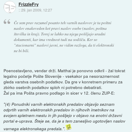
FrizzleFry
::
29. jan 2009, 12:27
Če sem prav razumel poanto teh varnih naslovov je ta poštni
naslov enakoveden kot pravi naslov osebe (naslov, poštna
številka in kraj). Torej se lahko na njega pošiljajo uradni
dokumenti, kar ima vrednost tudi na sodišču. Ker so
"stacionarni" naslovi javni, ne vidim razloga, da ti elektronski
ne bi bili.
Poenostavljeno, vendar drži. Matthai je ponovno odkril - žal tokrat
legalno početje Pošte Slovenije - vsekakor pa nesorazmernost
gleda varstva osebnih podatkov. Da gre v konretnem primeru za
zbirko osebnih podatkov sploh ni potrebno debatirati.
Žal pa ima Pošta pravno podlago in sicer v 12. členu ZUP-E:
"(4) Ponudniki varnih elektronskih predalov objavijo seznam
odprtih varnih elektronskih predalov in njihovih imetnikov na
svojem spletnem mestu in jih pošljejo v objavo na enotni državni
portal e-uprava. Šteje se, da je s tem zanesljivo ugotovljen naslov
varnega elektronskega predala.".