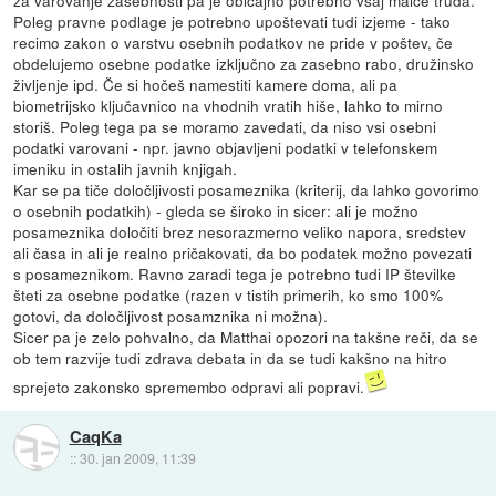
Poleg pravne podlage je potrebno upoštevati tudi izjeme - tako
recimo zakon o varstvu osebnih podatkov ne pride v poštev, če
obdelujemo osebne podatke izključno za zasebno rabo, družinsko
življenje ipd. Če si hočeš namestiti kamere doma, ali pa
biometrijsko ključavnico na vhodnih vratih hiše, lahko to mirno
storiš. Poleg tega pa se moramo zavedati, da niso vsi osebni
podatki varovani - npr. javno objavljeni podatki v telefonskem
imeniku in ostalih javnih knjigah.
Kar se pa tiče določljivosti posameznika (kriterij, da lahko govorimo
o osebnih podatkih) - gleda se široko in sicer: ali je možno
posameznika določiti brez nesorazmerno veliko napora, sredstev
ali časa in ali je realno pričakovati, da bo podatek možno povezati
s posameznikom. Ravno zaradi tega je potrebno tudi IP številke
šteti za osebne podatke (razen v tistih primerih, ko smo 100%
gotovi, da določljivost posamznika ni možna).
Sicer pa je zelo pohvalno, da Matthai opozori na takšne reči, da se
ob tem razvije tudi zdrava debata in da se tudi kakšno na hitro
sprejeto zakonsko spremembo odpravi ali popravi.
CaqKa
::
30. jan 2009, 11:39