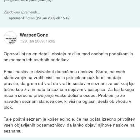
Zgodovina sprememb…
spremenil:
fiction
(
29. jan 2009 ob 15:42
)
WarpedGone
::
29. jan 2009, 16:02
Opozoril bi na en detajl: obstaja razlika med osebnim podatkom in
seznamom teh osebnih podatkov.
Email naslov je ekvivalent domačemu naslovu. Skoraj na vseh
stanovanjih na vratih visi ime in priimek ampak to mi ne daje
pravice, da grem od vrat do vrat in sestavim seznam za cel kraj kje
točno kdo živi in nato ta seznam objavim v časopisu. Za kaj takega
nucam izrecno privoljenje vsake dotične osebe. Problem je že
navaden seznam stanovalcev, ki visi na oglasni deski ob vhodu v
blok.
Tale poštni seznam je košer edinole, če ma pošta izrecno privolitev
vseh objavljenih posameznikov, da lahko objavi njihove naslove na
seznamu.