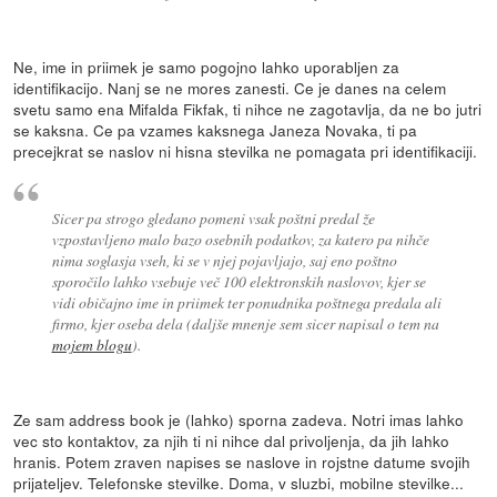
Ne, ime in priimek je samo pogojno lahko uporabljen za
identifikacijo. Nanj se ne mores zanesti. Ce je danes na celem
svetu samo ena Mifalda Fikfak, ti nihce ne zagotavlja, da ne bo jutri
se kaksna. Ce pa vzames kaksnega Janeza Novaka, ti pa
precejkrat se naslov ni hisna stevilka ne pomagata pri identifikaciji.
Sicer pa strogo gledano pomeni vsak poštni predal že
vzpostavljeno malo bazo osebnih podatkov, za katero pa nihče
nima soglasja vseh, ki se v njej pojavljajo, saj eno poštno
sporočilo lahko vsebuje več 100 elektronskih naslovov, kjer se
vidi običajno ime in priimek ter ponudnika poštnega predala ali
firmo, kjer oseba dela (daljše mnenje sem sicer napisal o tem na
mojem blogu
).
Ze sam address book je (lahko) sporna zadeva. Notri imas lahko
vec sto kontaktov, za njih ti ni nihce dal privoljenja, da jih lahko
hranis. Potem zraven napises se naslove in rojstne datume svojih
prijateljev. Telefonske stevilke. Doma, v sluzbi, mobilne stevilke...