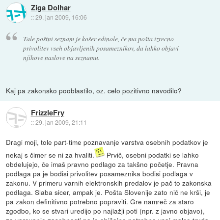
Ziga Dolhar
::
29. jan 2009, 16:06
Tale poštni seznam je košer edinole, če ma pošta izrecno
privolitev vseh objavljenih posameznikov, da lahko objavi
njihove naslove na seznamu.
Kaj pa zakonsko pooblastilo, oz. celo pozitivno navodilo?
FrizzleFry
::
29. jan 2009, 21:11
Dragi moji, tole part-time poznavanje varstva osebnih podatkov je
nekaj s čimer se ni za hvaliti.
Prvič, osebni podatki se lahko
obdelujejo, če imaš pravno podlago za takšno početje. Pravna
podlaga pa je bodisi privolitev posameznika bodisi podlaga v
zakonu. V primeru varnih elektronskih predalov je pač to zakonska
podlaga. Slaba sicer, ampak je. Pošta Slovenije zato nič ne krši, je
pa zakon definitivno potrebno popraviti. Gre namreč za staro
zgodbo, ko se stvari uredijo po najlažji poti (npr. z javno objavo),
za varovanje zasebnosti pa je običajno potrebno vsaj malce truda.