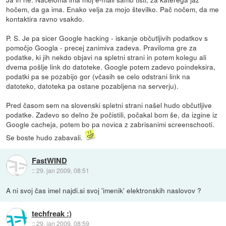
hočem, da ga ima. Enako velja za mojo številko. Pač nočem, da me
kontaktira ravno vsakdo.
P. S. Je pa sicer Google hacking - iskanje občutljivih podatkov s
pomočjo Googla - precej zanimiva zadeva. Praviloma gre za
podatke, ki jih nekdo objavi na spletni strani in potem kolegu ali
dvema pošlje link do datoteke. Google potem zadevo poindeksira,
podatki pa se pozabijo gor (včasih se celo odstrani link na
datoteko, datoteka pa ostane pozabljena na serverju).
Pred časom sem na slovenski spletni strani našel hudo občutljive
podatke. Zadevo so delno že počistili, počakal bom še, da izgine iz
Google cacheja, potem bo pa novica z zabrisanimi screenschooti.
Se boste hudo zabavali.
FastWIND
::
29. jan 2009, 08:51
A ni svoj čas imel najdi.si svoj 'imenik' elektronskih naslovov ?
techfreak :)
::
29. jan 2009, 08:59