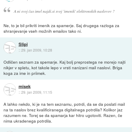
A ni svoj čas imel najdi.si svoj 'imenik' elektronskih naslovov ?
Ne, to je bil prikriti imenik za spamerje. Saj drugega razloga za
shranjevanje vseh možnih emailov tako ni.
Slipi
::
29. jan 2009, 10:28
Odličen seznam za spemarje. Kaj bolj preprostega ne morejo najti
nikjer v spletu, kot takole lepo v vrsti nanizani mail naslovi. Briga
koga za ime in priimek.
misek
::
29. jan 2009, 11:15
A lahko nekdo, ki je na tem seznamu, potrdi, da se da poslati mail
na ta naslov brez kvalificiranega digitalnega potrdila? Kolikor jaz
razumem ne. Torej se da spamarja kar hitro ugotoviti. Razen, če
nima ukradenega potrdila.