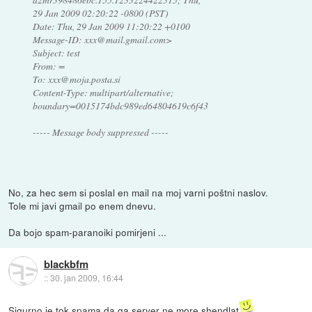
29 Jan 2009 02:20:22 -0800 (PST)
Date: Thu, 29 Jan 2009 11:20:22 +0100
Message-ID: xxx@mail.gmail.com>
Subject: test
From: =
To: xxx@moja.posta.si
Content-Type: multipart/alternative;
boundary=0015174bdc989ed64804619c6f43
----- Message body suppressed -----
No, za hec sem si poslal en mail na moj varni poštni naslov.
Tole mi javi gmail po enem dnevu.
Da bojo spam-paranoiki pomirjeni ...
blackbfm
::
30. jan 2009, 16:44
Sigurno je tok spama da ga server ne more shendlat