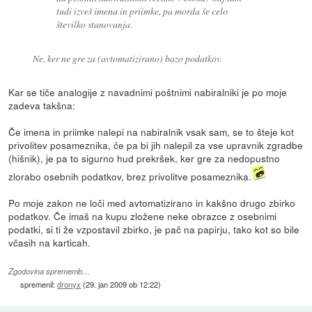
tudi izveš imena in priimke, pa morda še celo
številko stanovanja.
Ne, ker ne gre za (avtomatizirano) bazo podatkov.
Kar se tiče analogije z navadnimi poštnimi nabiralniki je po moje
zadeva takšna:
Če imena in priimke nalepi na nabiralnik vsak sam, se to šteje kot
privolitev posameznika, če pa bi jih nalepil za vse upravnik zgradbe
(hišnik), je pa to sigurno hud prekršek, ker gre za nedopustno
zlorabo osebnih podatkov, brez privolitve posameznika.
Po moje zakon ne loči med avtomatizirano in kakšno drugo zbirko
podatkov. Če imaš na kupu zložene neke obrazce z osebnimi
podatki, si ti že vzpostavil zbirko, je pač na papirju, tako kot so bile
včasih na karticah.
Zgodovina sprememb…
spremenil:
dronyx
(
29. jan 2009 ob 12:22
)