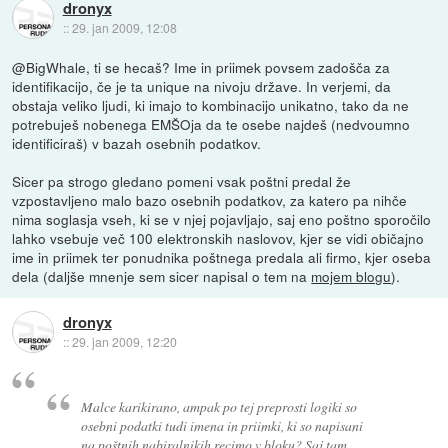
dronyx
::
29. jan 2009, 12:08
@BigWhale, ti se hecaš? Ime in priimek povsem zadošča za
identifikacijo, če je ta unique na nivoju države. In verjemi, da
obstaja veliko ljudi, ki imajo to kombinacijo unikatno, tako da ne
potrebuješ nobenega EMŠOja da te osebe najdeš (nedvoumno
identificiraš) v bazah osebnih podatkov.
Sicer pa strogo gledano pomeni vsak poštni predal že
vzpostavljeno malo bazo osebnih podatkov, za katero pa nihče
nima soglasja vseh, ki se v njej pojavljajo, saj eno poštno sporočilo
lahko vsebuje več 100 elektronskih naslovov, kjer se vidi običajno
ime in priimek ter ponudnika poštnega predala ali firmo, kjer oseba
dela (daljše mnenje sem sicer napisal o tem na
mojem blogu
).
dronyx
::
29. jan 2009, 12:20
Malce karikirano, ampak po tej preprosti logiki so
osebni podatki tudi imena in priimki, ki so napisani
na poštnih nabiralnikih recimo v bloku? Saj tam