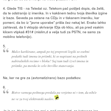
4. Glede TIS - na Teledat oz. Telekom pač pošlješ dopis, da želiš,
da te odstranijo iz imenika. In v kakšnem tednu tvoja številka izgine
iz baze. Seveda pa ostane na CDju in v tiskanem imeniku, kar
pomeni, da bo iz "javne uporabe" prišla čez nekaj let. Enako lahko
zahtevaš, da ti vklopijo skrivanje IDja ob klicu, ali pa pred vsakim
klicem vtipkaš #31# (mislim,d a velja tudi za PSTN, ne samo za
mobilno telefonijo).
5.
Malce karikirano, ampak po tej preprosti logiki so osebni
podatki tudi imena in priimki, ki so napisani na poštnih
nabiralnikih recimo v bloku? Saj tam tudi izveš imena in
priimke, pa morda še celo številko stanovanja.
Ne, ker ne gre za (avtomatizirano) bazo podatkov.
6.
Bistvo varnega poštnega predala pa verjetno ni v tem, da nihče
ne ve za tvoj elektronski naslov.
Ja in ne. Načeloma ima moj e-mail samo tisti, za katerega jaz