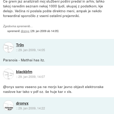
Če grem jaz analizirati moj službeni poštni predal in arhiv, lahko
takoj naredim seznam nekaj 1000 ljudi, skupaj z podatkom, kje
delajo. Večina ni poslala pošte direktno meni, ampak je nekdo
forwardiral sporočilo z vsemi ostalimi prejemniki.
Zgodovina sprememb…
spremenil:
dronyx
(
29. jan 2009 ob 14:05
)
Tr0n
::
29. jan 2009, 14:05
Paranoia - Matthai has itz.
blackbfm
::
29. jan 2009, 14:07
@onyx samo vseeno pa ne morjo kar javno objavit elektronske
naslove kar tako v pdf oz. še huje kar v xls.
dronyx
::
29. jan 2009, 14:22