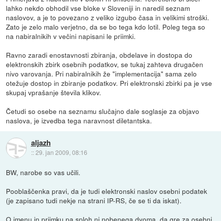
lahko nekdo obhodil vse bloke v Sloveniji in naredil seznam
naslovov, a je to povezano z veliko izgubo časa in velikimi stroški.
Zato je zelo malo verjetno, da se bo tega kdo lotil. Poleg tega so
na nabiralnikih v večini napisani le priimki.
Ravno zaradi enostavnosti zbiranja, obdelave in dostopa do
elektronskih zbirk osebnih podatkov, se tukaj zahteva drugačen
nivo varovanja. Pri nabiralnikih že "implementacija" sama zelo
otežuje dostop in zbiranje podatkov. Pri elektronski zbirki pa je vse
skupaj vprašanje števila klikov.
Četudi so osebe na seznamu slučajno dale soglasje za objavo
naslova, je izvedba tega naravnost diletantska.
aljazh
::
29. jan 2009, 08:16
BW, narobe so vas učili.
Pooblaščenka pravi, da je tudi elektronski naslov osebni podatek
(je zapisano tudi nekje na strani IP-RS, če se ti da iskat).
O imenu in priimku pa sploh ni nobenega dvoma, da gre za osebni