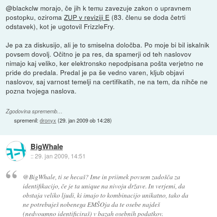
@blackclw morajo, če jih k temu zavezuje zakon o upravnem
postopku, oziroma
ZUP v reviziji E
(83. členu se doda četrti
odstavek), kot je ugotovil FrizzleFry.
Je pa za diskusijo, ali je to smiselna določba. Po moje bi bil iskalnik
povsem dovolj. Očitno je pa res, da spamerji od teh naslovov
nimajo kaj veliko, ker elektronsko nepodpisana pošta verjetno ne
pride do predala. Predal je pa še vedno varen, kljub objavi
naslovov, saj varnost temelji na certifikatih, ne na tem, da nihče ne
pozna tvojega naslova.
Zgodovina sprememb…
spremenil:
dronyx
(
29. jan 2009 ob 14:28
)
BigWhale
::
29. jan 2009, 14:51
@BigWhale, ti se hecaš? Ime in priimek povsem zadošča za
identifikacijo, če je ta unique na nivoju države. In verjemi, da
obstaja veliko ljudi, ki imajo to kombinacijo unikatno, tako da
ne potrebuješ nobenega EMŠOja da te osebe najdeš
(nedvoumno identificiraš) v bazah osebnih podatkov.