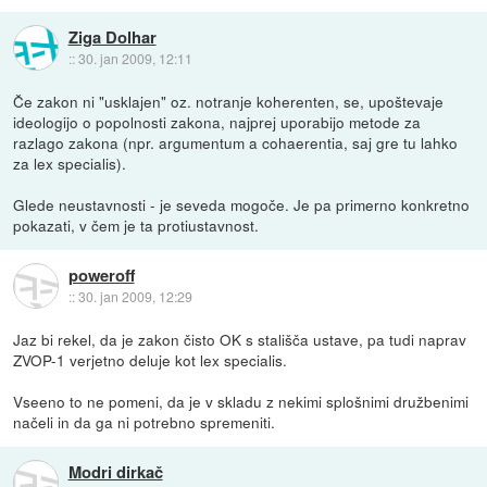
Ziga Dolhar
::
30. jan 2009, 12:11
Če zakon ni "usklajen" oz. notranje koherenten, se, upoštevaje
ideologijo o popolnosti zakona, najprej uporabijo metode za
razlago zakona (npr. argumentum a cohaerentia, saj gre tu lahko
za lex specialis).
Glede neustavnosti - je seveda mogoče. Je pa primerno konkretno
pokazati, v čem je ta protiustavnost.
poweroff
::
30. jan 2009, 12:29
Jaz bi rekel, da je zakon čisto OK s stališča ustave, pa tudi naprav
ZVOP-1 verjetno deluje kot lex specialis.
Vseeno to ne pomeni, da je v skladu z nekimi splošnimi družbenimi
načeli in da ga ni potrebno spremeniti.
Modri dirkač