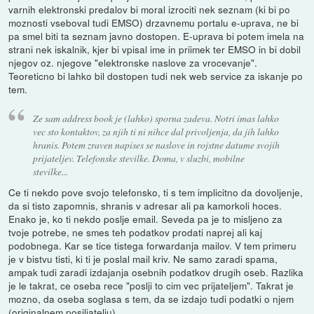
varnih elektronski predalov bi moral izrociti nek seznam (ki bi po
moznosti vseboval tudi EMSO) drzavnemu portalu e-uprava, ne bi
pa smel biti ta seznam javno dostopen. E-uprava bi potem imela na
strani nek iskalnik, kjer bi vpisal ime in priimek ter EMSO in bi dobil
njegov oz. njegove "elektronske naslove za vrocevanje".
Teoreticno bi lahko bil dostopen tudi nek web service za iskanje po
tem.
Ze sam address book je (lahko) sporna zadeva. Notri imas lahko
vec sto kontaktov, za njih ti ni nihce dal privoljenja, da jih lahko
hranis. Potem zraven napises se naslove in rojstne datume svojih
prijateljev. Telefonske stevilke. Doma, v sluzbi, mobilne
stevilke...
Ce ti nekdo pove svojo telefonsko, ti s tem implicitno da dovoljenje,
da si tisto zapomnis, shranis v adresar ali pa kamorkoli hoces.
Enako je, ko ti nekdo poslje email. Seveda pa je to misljeno za
tvoje potrebe, ne smes teh podatkov prodati naprej ali kaj
podobnega. Kar se tice tistega forwardanja mailov. V tem primeru
je v bistvu tisti, ki ti je poslal mail kriv. Ne samo zaradi spama,
ampak tudi zaradi izdajanja osebnih podatkov drugih oseb. Razlika
je le takrat, ce oseba rece "poslji to cim vec prijateljem". Takrat je
mozno, da oseba soglasa s tem, da se izdajo tudi podatki o njem
(originalnem posiljatelju).