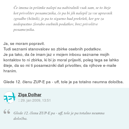
Če imena in priimke nalepi na nabiralnik vsak sam, se to šteje
kot privolitev posameznika, če pa bi jih nalepil za vse upravnik
zgradbe (hišnik), je pa to sigurno hud prekršek, ker gre za
nedopustno zlorabo osebnih podatkov, brez privolitve
posameznika.
Ja, se moram popravit.
Tudi seznami stanovalcev so zbirke osebnih podatkov.
Je pa tako, da če imam jaz v mojem inboxu sezname mojih
kontaktov to ni zbirka, ki bi jo moral prijaviti, poleg tega se lahko
šteje, da so mi ti posamezniki dali privolitev, da njihove e-maile
hranim.
Glede 12. členu ZUP-E pa - uff, tole je pa totalno neumna določba.
Ziga Dolhar
::
29. jan 2009, 13:51
Glede 12. členu ZUP-E pa - uff, tole je pa totalno neumna
določba.