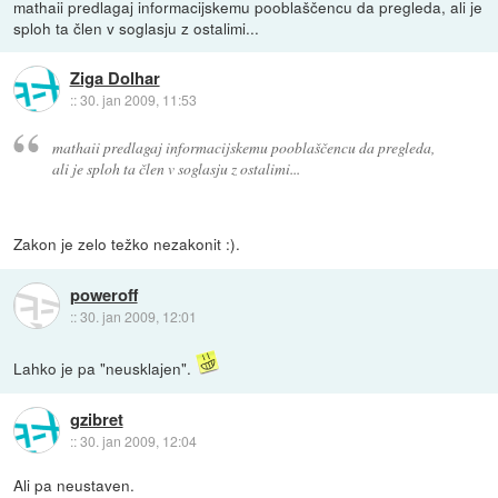
mathaii predlagaj informacijskemu pooblaščencu da pregleda, ali je
sploh ta člen v soglasju z ostalimi...
Ziga Dolhar
::
30. jan 2009, 11:53
mathaii predlagaj informacijskemu pooblaščencu da pregleda,
ali je sploh ta člen v soglasju z ostalimi...
Zakon je zelo težko nezakonit :).
poweroff
::
30. jan 2009, 12:01
Lahko je pa "neusklajen".
gzibret
::
30. jan 2009, 12:04
Ali pa neustaven.