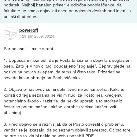
podatek. Najbolj banalen primer je odločba pooblaščenke, da
fakultete ne smejo objavljati ocen na oglasnih deskah pod imeni in
priimki študentov.
poweroff
::
29. jan 2009, 08:24
Par pojasnil iz moje strani.
1. Dopuščam možnost, da je Pošta ta seznam objavila s soglasjem
oseb. Zato je v novici tudi poudarjeno "soglasje". Čeprav glede na
odzive na novico sklepam, da temu ni čisto tako. Prizadeti se
seveda lahko obrnejo na Pooblaščenko...
2. Objava e-naslovov se mi definitivno ne zdi smiselna. Kakšne
koristi od tega seznama ne vidim (tudi za Pošto ne), kvečjemu
potencialno škodo - razkritje, da nekdo uporablja to storitev iz
česar so potem možne kakšne zlorabe (recimo kakšen zvit
phishing).
3. Pred objavo sem razmišljal, da bi Pošto obvestil o problemu,
vendar se je izkazalo, da so seznam objavili zavestno. Očitno torej
ne gre za to, da bi nekje na webu pozabili PDF.