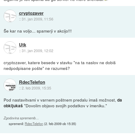
cryptozaver
::
31. jan 2009, 11:56
Še kar na voljo... spamerji v akcijo!!!
Utk
::
31. jan 2009, 12:02
cryptozaver, katere besede v stavku "na ta naslov ne dobiš
nedpodpisane pošte" ne razumeš?
RdecTelefon
::
2. feb 2009, 15:35
Pod nastavitvami v varnem poštnem predalu imaš možnost,
da
"Dovolim objavo svojih podatkov v imeniku."
obkljukaš
Zgodovina sprememb…
spremenil:
RdecTelefon
(
2. feb 2009 ob 15:35
)