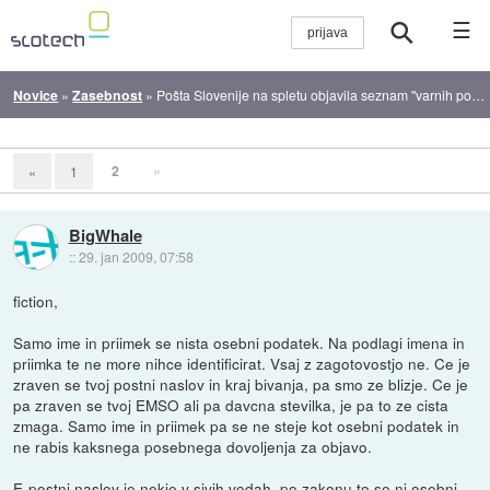
☰
Novice
»
Zasebnost
»
Pošta Slovenije na spletu objavila seznam "varnih poštnih predalov"
2
»
«
1
BigWhale
::
29. jan 2009, 07:58
fiction,
Samo ime in priimek se nista osebni podatek. Na podlagi imena in
priimka te ne more nihce identificirat. Vsaj z zagotovostjo ne. Ce je
zraven se tvoj postni naslov in kraj bivanja, pa smo ze blizje. Ce je
pa zraven se tvoj EMSO ali pa davcna stevilka, je pa to ze cista
zmaga. Samo ime in priimek pa se ne steje kot osebni podatek in
ne rabis kaksnega posebnega dovoljenja za objavo.
E-postni naslov je nekje v sivih vodah, po zakonu to se ni osebni