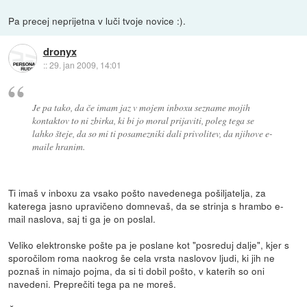
Pa precej neprijetna v luči tvoje novice :).
dronyx
::
29. jan 2009, 14:01
Je pa tako, da če imam jaz v mojem inboxu sezname mojih
kontaktov to ni zbirka, ki bi jo moral prijaviti, poleg tega se
lahko šteje, da so mi ti posamezniki dali privolitev, da njihove e-
maile hranim.
Ti imaš v inboxu za vsako pošto navedenega pošiljatelja, za
katerega jasno upravičeno domnevaš, da se strinja s hrambo e-
mail naslova, saj ti ga je on poslal.
Veliko elektronske pošte pa je poslane kot "posreduj dalje", kjer s
sporočilom roma naokrog še cela vrsta naslovov ljudi, ki jih ne
poznaš in nimajo pojma, da si ti dobil pošto, v katerih so oni
navedeni. Preprečiti tega pa ne moreš.