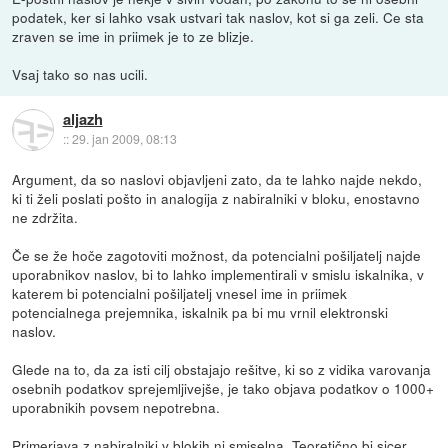
podatek, ker si lahko vsak ustvari tak naslov, kot si ga zeli. Ce sta
zraven se ime in priimek je to ze blizje.
Vsaj tako so nas ucili.
aljazh
::
29. jan 2009, 08:13
Argument, da so naslovi objavljeni zato, da te lahko najde nekdo,
ki ti želi poslati pošto in analogija z nabiralniki v bloku, enostavno
ne zdržita.
Če se že hoče zagotoviti možnost, da potencialni pošiljatelj najde
uporabnikov naslov, bi to lahko implementirali v smislu iskalnika, v
katerem bi potencialni pošiljatelj vnesel ime in priimek
potencialnega prejemnika, iskalnik pa bi mu vrnil elektronski
naslov.
Glede na to, da za isti cilj obstajajo rešitve, ki so z vidika varovanja
osebnih podatkov sprejemljivejše, je tako objava podatkov o 1000+
uporabnikih povsem nepotrebna.
Primerjava z nabiralniki v blokih ni smiselna. Teoretično bi sicer