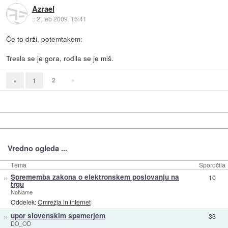
Azrael
::
2. feb 2009, 16:41
Če to drži, potemtakem:
Tresla se je gora, rodila se je miš.
2
»
«
1
Vredno ogleda ...
Tema
Sporočila
»
Sprememba zakona o elektronskem poslovanju na
10
trgu
NoName
Oddelek:
Omrežja in internet
»
upor slovenskim spamerjem
33
DO_OD