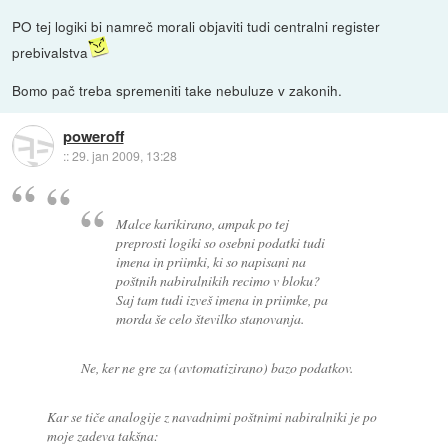
PO tej logiki bi namreč morali objaviti tudi centralni register
prebivalstva
Bomo pač treba spremeniti take nebuluze v zakonih.
poweroff
::
29. jan 2009, 13:28
Malce karikirano, ampak po tej
preprosti logiki so osebni podatki tudi
imena in priimki, ki so napisani na
poštnih nabiralnikih recimo v bloku?
Saj tam tudi izveš imena in priimke, pa
morda še celo številko stanovanja.
Ne, ker ne gre za (avtomatizirano) bazo podatkov.
Kar se tiče analogije z navadnimi poštnimi nabiralniki je po
moje zadeva takšna: