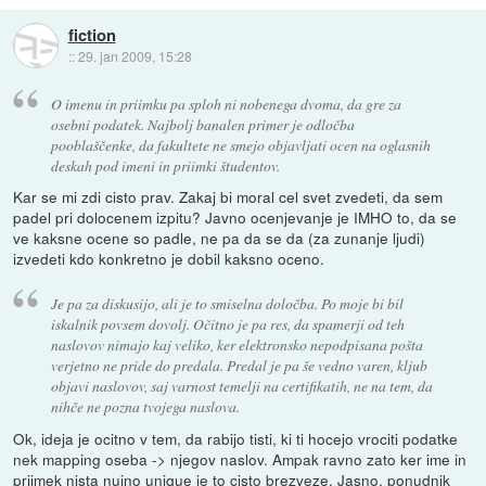
fiction
::
29. jan 2009, 15:28
O imenu in priimku pa sploh ni nobenega dvoma, da gre za
osebni podatek. Najbolj banalen primer je odločba
pooblaščenke, da fakultete ne smejo objavljati ocen na oglasnih
deskah pod imeni in priimki študentov.
Kar se mi zdi cisto prav. Zakaj bi moral cel svet zvedeti, da sem
padel pri dolocenem izpitu? Javno ocenjevanje je IMHO to, da se
ve kaksne ocene so padle, ne pa da se da (za zunanje ljudi)
izvedeti kdo konkretno je dobil kaksno oceno.
Je pa za diskusijo, ali je to smiselna določba. Po moje bi bil
iskalnik povsem dovolj. Očitno je pa res, da spamerji od teh
naslovov nimajo kaj veliko, ker elektronsko nepodpisana pošta
verjetno ne pride do predala. Predal je pa še vedno varen, kljub
objavi naslovov, saj varnost temelji na certifikatih, ne na tem, da
nihče ne pozna tvojega naslova.
Ok, ideja je ocitno v tem, da rabijo tisti, ki ti hocejo vrociti podatke
nek mapping oseba -> njegov naslov. Ampak ravno zato ker ime in
priimek nista nujno unique je to cisto brezveze. Jasno, ponudnik