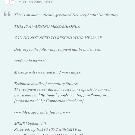
::
30. jan 2009, 16:08
This is an automatically generated Delivery Status Notification
THIS IS A WARNING MESSAGE ONLY.
YOU DO NOT NEED TO RESEND YOUR MESSAGE.
Delivery to the following recipient has been delayed:
xxx@moja.posta.si
Message will be retried for 2 more day(s)
Technical details of temporary failure:
The recipient server did not accept our requests to connect.
Learn more at
http://mail.google.com/support/bin/answ...
[moja.posta.si (1): Connection timed out]
----- Message header follows -----
MIME-Version: 1.0
Received: by 10.210.105.2 with SMTP id
d2mr398486ebc.155.1233224422315; Thu,