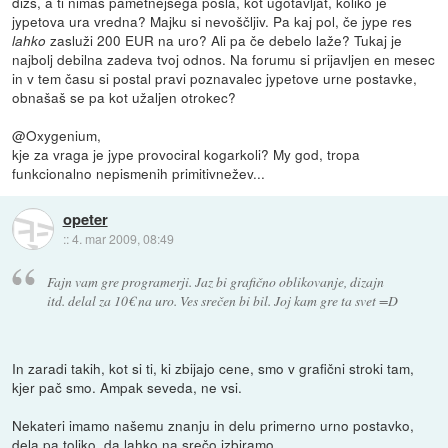
đizs, a ti nimaš pametnejšega posla, kot ugotavljat, koliko je
jypetova ura vredna? Majku si nevoščljiv. Pa kaj pol, če jype res
zasluži 200 EUR na uro? Ali pa če debelo laže? Tukaj je
lahko
najbolj debilna zadeva tvoj odnos. Na forumu si prijavljen en mesec
in v tem času si postal pravi poznavalec jypetove urne postavke,
obnašaš se pa kot užaljen otrokec?
@Oxygenium,
kje za vraga je jype provociral kogarkoli? My god, tropa
funkcionalno nepismenih primitivnežev...
opeter
::
4. mar 2009, 08:49
Fajn vam gre programerji. Jaz bi grafično oblikovanje, dizajn
itd. delal za 10€ na uro. Ves srečen bi bil. Joj kam gre ta svet =D
In zaradi takih, kot si ti, ki zbijajo cene, smo v grafični stroki tam,
kjer pač smo. Ampak seveda, ne vsi.
Nekateri imamo našemu znanju in delu primerno urno postavko,
dela pa toliko, da lahko na srečo izbiramo.