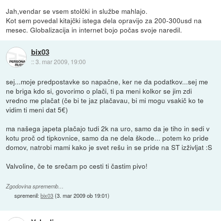
Jah,vendar se vsem stolčki in službe mahlajo.
Kot sem povedal kitajčki istega dela opravijo za 200-300usd na
mesec. Globalizacija in internet bojo počas svoje naredil.
bix03
::
3. mar 2009, 19:00
sej...moje predpostavke so napačne, ker ne da podatkov...sej me
ne briga kdo si, govorimo o plači, ti pa meni kolkor se jim zdi
vredno me plačat (če bi te jaz plačavau, bi mi mogu vsakič ko te
vidim ti meni dat 5€)
ma našega japeta plačajo tudi 2k na uro, samo da je tiho in sedi v
kotu proč od tipkovnice, samo da ne dela škode... potem ko pride
domov, natrobi mami kako je svet rešu in se pride na ST izživljat :S
Valvoline, če te srečam po cesti ti častim pivo!
Zgodovina sprememb…
spremenil:
bix03
(
3. mar 2009 ob 19:01
)