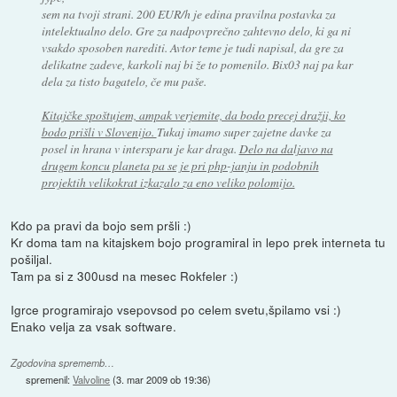
sem na tvoji strani. 200 EUR/h je edina pravilna postavka za
intelektualno delo. Gre za nadpovprečno zahtevno delo, ki ga ni
vsakdo sposoben narediti. Avtor teme je tudi napisal, da gre za
delikatne zadeve, karkoli naj bi že to pomenilo. Bix03 naj pa kar
dela za tisto bagatelo, če mu paše.
Kitajčke spoštujem, ampak verjemite, da bodo precej dražji, ko
bodo prišli v Slovenijo.
Tukaj imamo super zajetne davke za
posel in hrana v intersparu je kar draga.
Delo na daljavo na
drugem koncu planeta pa se je pri php-janju in podobnih
projektih velikokrat izkazalo za eno veliko polomijo.
Kdo pa pravi da bojo sem pršli :)
Kr doma tam na kitajskem bojo programiral in lepo prek interneta tu
pošiljal.
Tam pa si z 300usd na mesec Rokfeler :)
Igrce programirajo vsepovsod po celem svetu,špilamo vsi :)
Enako velja za vsak software.
Zgodovina sprememb…
spremenil:
Valvoline
(
3. mar 2009 ob 19:36
)