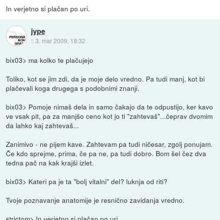
In verjetno si plačan po uri.
jype
::
3. mar 2009, 18:32
bix03> ma kolko te plačujejo
Toliko, kot se jim zdi, da je moje delo vredno. Pa tudi manj, kot bi
plačevali koga drugega s podobnimi znanji.
bix03> Pomoje nimaš dela in samo čakajo da te odpustijo, ker kavo
ve vsak pit, pa za manjšo ceno kot jo ti "zahtevaš"...čeprav dvomim
da lahko kaj zahtevaš...
Zanimivo - ne pijem kave. Zahtevam pa tudi ničesar, zgolj ponujam.
Če kdo sprejme, prima, če pa ne, pa tudi dobro. Bom šel čez dva
tedna pač na kak krajši izlet.
bix03> Kateri pa je ta "bolj vitalni" del? luknja od riti?
Tvoje poznavanje anatomije je resnično zavidanja vredno.
strictom> In verjetno si plačan po uri.