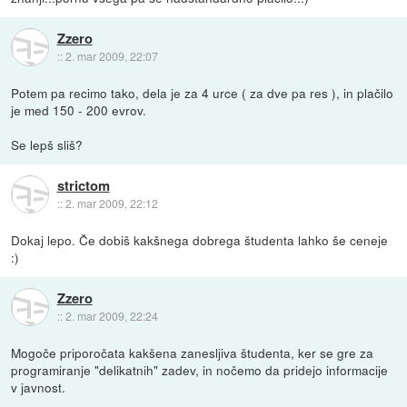
Zzero
::
2. mar 2009, 22:07
Potem pa recimo tako, dela je za 4 urce ( za dve pa res ), in plačilo
je med 150 - 200 evrov.
Se lepš sliš?
strictom
::
2. mar 2009, 22:12
Dokaj lepo. Če dobiš kakšnega dobrega študenta lahko še ceneje
:)
Zzero
::
2. mar 2009, 22:24
Mogoče priporočata kakšena zanesljiva študenta, ker se gre za
programiranje "delikatnih" zadev, in nočemo da pridejo informacije
v javnost.