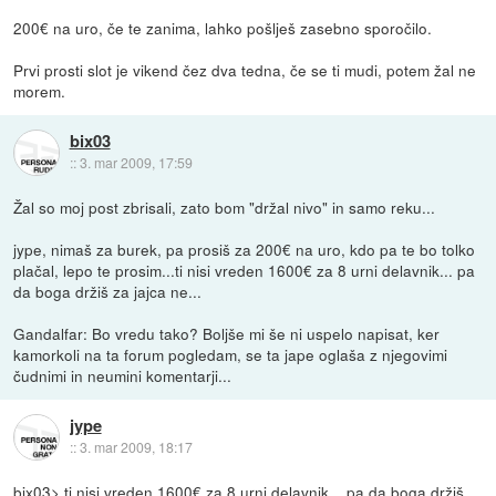
200€ na uro, če te zanima, lahko pošlješ zasebno sporočilo.
Prvi prosti slot je vikend čez dva tedna, če se ti mudi, potem žal ne
morem.
bix03
::
3. mar 2009, 17:59
Žal so moj post zbrisali, zato bom "držal nivo" in samo reku...
jype, nimaš za burek, pa prosiš za 200€ na uro, kdo pa te bo tolko
plačal, lepo te prosim...ti nisi vreden 1600€ za 8 urni delavnik... pa
da boga držiš za jajca ne...
Gandalfar: Bo vredu tako? Boljše mi še ni uspelo napisat, ker
kamorkoli na ta forum pogledam, se ta jape oglaša z njegovimi
čudnimi in neumini komentarji...
jype
::
3. mar 2009, 18:17
bix03> ti nisi vreden 1600€ za 8 urni delavnik... pa da boga držiš