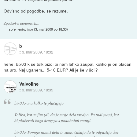
Odvisno od pogodbe, se razume.
Zgodovina sprememb…
spremenilo:
jype
(
3. mar 2009 ob 18:33
)
b
::
3. mar 2009, 18:32
hehe, bix03 k se tolk pizdi bi nam lahko zaupal, koliko je on plačan
na uro. Naj uganem... 5-10 EUR? Ali je še v šoli?
Valvoline
::
3. mar 2009, 18:35
bix03> ma kolko te plačujejo
Toliko, kot se jim zdi, da je moje delo vredno. Pa tudi manj, kot
bi plačevali koga drugega s podobnimi znanji.
bix03> Pomoje nimaš dela in samo čakajo da te odpustijo, ker