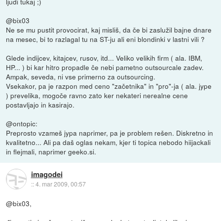
ljudi tukaj ;)
@bix03
Ne se mu pustit provocirat, kaj misliš, da če bi zaslužil bajne dnare
na mesec, bi to razlagal tu na ST-ju ali eni blondinki v lastni vili ?
Glede indijcev, kitajcev, rusov, itd... Veliko velikih firm ( ala. IBM,
HP... ) bi kar hitro propadle če nebi pametno outsourcale zadev.
Ampak, seveda, ni vse primerno za outsourcing.
Vsekakor, pa je razpon med ceno "začetnika" in "pro"-ja ( ala. jype
) prevelika, mogoče ravno zato ker nekateri nerealne cene
postavljajo in kasirajo.
@ontopic:
Preprosto vzameš jypa naprimer, pa je problem rešen. Diskretno in
kvalitetno... Ali pa daš oglas nekam, kjer ti topica nebodo hiijackali
in flejmali, naprimer geeko.si.
imagodei
::
4. mar 2009, 00:57
@bix03,