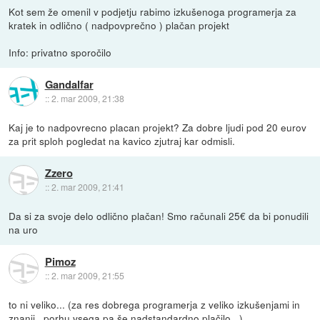
Kot sem že omenil v podjetju rabimo izkušenoga programerja za
kratek in odlično ( nadpovprečno ) plačan projekt
Info: privatno sporočilo
Gandalfar
::
2. mar 2009, 21:38
Kaj je to nadpovrecno placan projekt? Za dobre ljudi pod 20 eurov
za prit sploh pogledat na kavico zjutraj kar odmisli.
Zzero
::
2. mar 2009, 21:41
Da si za svoje delo odlično plačan! Smo računali 25€ da bi ponudili
na uro
Pimoz
::
2. mar 2009, 21:55
to ni veliko... (za res dobrega programerja z veliko izkušenjami in
znanji...porhu vsega pa še nadstandardno plačilo...)