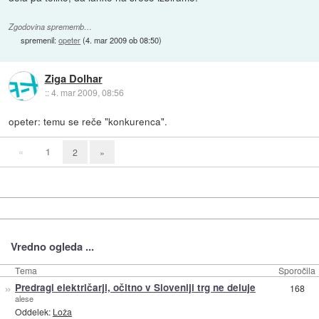
Zgodovina sprememb…
spremenil:
opeter
(
4. mar 2009 ob 08:50
)
Ziga Dolhar
::
4. mar 2009, 08:56
opeter: temu se reče "konkurenca".
«
1
2
»
Vredno ogleda ...
Tema
Sporočila
»
Predragi električarji, očitno v Sloveniji trg ne deluje
168
alese
Oddelek:
Loža