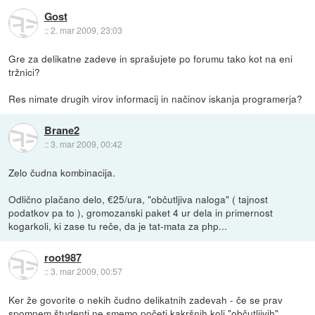
Gost
::
2. mar 2009, 23:03
Gre za delikatne zadeve in sprašujete po forumu tako kot na eni
tržnici?
Res nimate drugih virov informacij in načinov iskanja programerja?
Brane2
::
3. mar 2009, 00:42
Zelo čudna kombinacija.
Odlično plačano delo, €25/ura, "občutljiva naloga" ( tajnost
podatkov pa to ), gromozanski paket 4 ur dela in primernost
kogarkoli, ki zase tu reče, da je tat-mata za php...
root987
::
3. mar 2009, 00:57
Ker že govorite o nekih čudno delikatnih zadevah - če se prav
spomnem študenti ne smemo početi kakršnih koli "občutljivih"