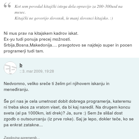
Kot sem povedal kitajčki istega dela opravijo za 200-300usd na
mesec.
Kitajčki ne govorijo slovensk, še manj slovenci kitajsko. :)
Ni mus prav na kitajskem kadrov iskat.
Ex-yu tudi ponuja precej možnosti.
Srbija,Bosna,Makedonija.... pravgotovo se najdejo super in pocen
programerji tudi tam.
b
::
3. mar 2009, 19:28
Nedvomno, veliko sreče ti želim pri njihovem iskanju in
meneđiranju.
Še pri nas je cela umetnost dobit dobrega programerja, kateremu
ni treba skos za vratom viset, da bi kaj naredil. Na drugem koncu
sveta (al pa 1000km, isti drek)? Ja, sure :) Sem že slišal dost
zgodb o outsourcanju (iz prve roke). Saj je lepo, dokler teče, ko se
pa enkrat zatakne...
Zgodovina sprememb…