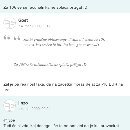
Za 10€ se še računalnika ne splača prižgat :D
Gost
::
4. mar 2009, 00:17
Jaz bi grafično oblikovanje, dizajn itd. delal za 10€
na uro. Ves srečen bi bil. Joj kam gre ta svet =D
Za 10€ se še računalnika ne splača prižgat :D
Žal je pa realnost taka, da na začetku moraš delat za -10 EUR na
uro.
jinzo
::
4. mar 2009, 00:24
@jype
Tudi če si zdaj kaj dosegel, še to ne pomeni da je kul provocirat