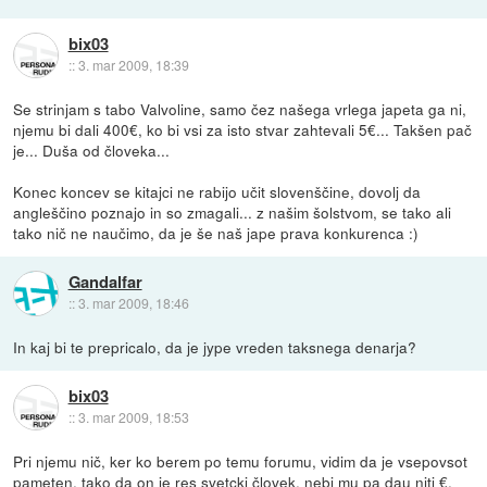
bix03
::
3. mar 2009, 18:39
Se strinjam s tabo Valvoline, samo čez našega vrlega japeta ga ni,
njemu bi dali 400€, ko bi vsi za isto stvar zahtevali 5€... Takšen pač
je... Duša od človeka...
Konec koncev se kitajci ne rabijo učit slovenščine, dovolj da
angleščino poznajo in so zmagali... z našim šolstvom, se tako ali
tako nič ne naučimo, da je še naš jape prava konkurenca :)
Gandalfar
::
3. mar 2009, 18:46
In kaj bi te prepricalo, da je jype vreden taksnega denarja?
bix03
::
3. mar 2009, 18:53
Pri njemu nič, ker ko berem po temu forumu, vidim da je vsepovsot
pameten, tako da on je res svetcki človek, nebi mu pa dau niti €,