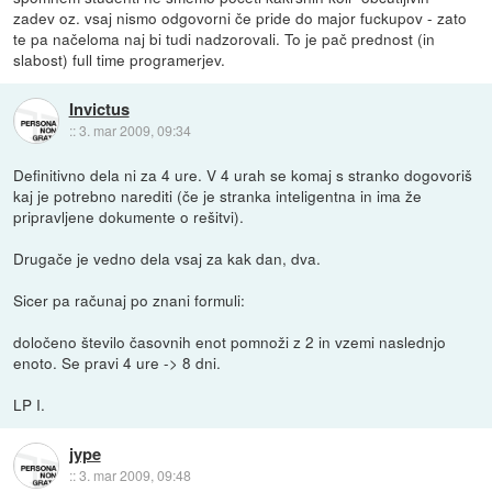
zadev oz. vsaj nismo odgovorni če pride do major fuckupov - zato
te pa načeloma naj bi tudi nadzorovali. To je pač prednost (in
slabost) full time programerjev.
Invictus
::
3. mar 2009, 09:34
Definitivno dela ni za 4 ure. V 4 urah se komaj s stranko dogovoriš
kaj je potrebno narediti (če je stranka inteligentna in ima že
pripravljene dokumente o rešitvi).
Drugače je vedno dela vsaj za kak dan, dva.
Sicer pa računaj po znani formuli:
določeno število časovnih enot pomnoži z 2 in vzemi naslednjo
enoto. Se pravi 4 ure -> 8 dni.
LP I.
jype
::
3. mar 2009, 09:48