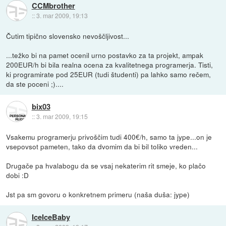
CCMbrother
::
3. mar 2009, 19:13
Čutim tipično slovensko nevoščljivost...
...težko bi na pamet ocenil urno postavko za ta projekt, ampak
200EUR/h bi bila realna ocena za kvalitetnega programerja. Tisti,
ki programirate pod 25EUR (tudi študenti) pa lahko samo rečem,
da ste poceni ;)....
bix03
::
3. mar 2009, 19:15
Vsakemu programerju privoščim tudi 400€/h, samo ta jype...on je
vsepovsot pameten, tako da dvomim da bi bil toliko vreden...
Drugače pa hvalabogu da se vsaj nekaterim rit smeje, ko plačo
dobi :D
Jst pa sm govoru o konkretnem primeru (naša duša: jype)
IceIceBaby