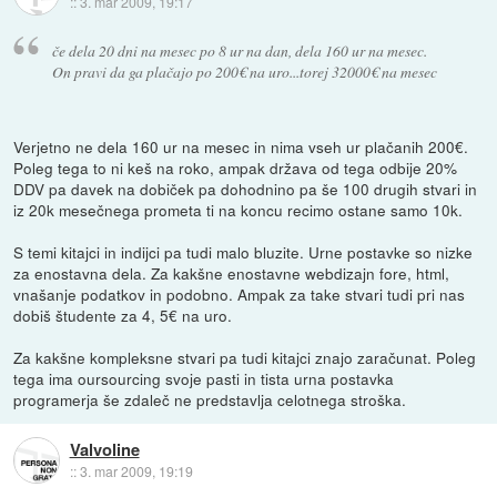
::
3. mar 2009, 19:17
če dela 20 dni na mesec po 8 ur na dan, dela 160 ur na mesec.
On pravi da ga plačajo po 200€ na uro...torej 32000€ na mesec
Verjetno ne dela 160 ur na mesec in nima vseh ur plačanih 200€.
Poleg tega to ni keš na roko, ampak država od tega odbije 20%
DDV pa davek na dobiček pa dohodnino pa še 100 drugih stvari in
iz 20k mesečnega prometa ti na koncu recimo ostane samo 10k.
S temi kitajci in indijci pa tudi malo bluzite. Urne postavke so nizke
za enostavna dela. Za kakšne enostavne webdizajn fore, html,
vnašanje podatkov in podobno. Ampak za take stvari tudi pri nas
dobiš študente za 4, 5€ na uro.
Za kakšne kompleksne stvari pa tudi kitajci znajo zaračunat. Poleg
tega ima oursourcing svoje pasti in tista urna postavka
programerja še zdaleč ne predstavlja celotnega stroška.
Valvoline
::
3. mar 2009, 19:19