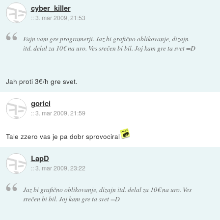
cyber_killer
::
3. mar 2009, 21:53
Fajn vam gre programerji. Jaz bi grafično oblikovanje, dizajn
itd. delal za 10€ na uro. Ves srečen bi bil. Joj kam gre ta svet =D
Jah proti 3€/h gre svet.
gorici
::
3. mar 2009, 21:59
Tale zzero vas je pa dobr sprovociral
LapD
::
3. mar 2009, 23:22
Jaz bi grafično oblikovanje, dizajn itd. delal za 10€ na uro. Ves
srečen bi bil. Joj kam gre ta svet =D