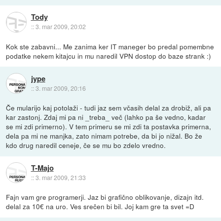
Tody
::
3. mar 2009, 20:02
Kok ste zabavni... Me zanima ker IT maneger bo predal pomembne
podatke nekem kitajcu in mu naredil VPN dostop do baze strank :)
jype
::
3. mar 2009, 20:16
Če mularijo kaj potolaži - tudi jaz sem včasih delal za drobiž, ali pa
kar zastonj. Zdaj mi pa ni _treba_ več (lahko pa še vedno, kadar
se mi zdi primerno). V tem primeru se mi zdi ta postavka primerna,
dela pa mi ne manjka, zato nimam potrebe, da bi jo nižal. Bo že
kdo drug naredil ceneje, če se mu bo zdelo vredno.
T-Majo
::
3. mar 2009, 21:33
Fajn vam gre programerji. Jaz bi grafično oblikovanje, dizajn itd.
delal za 10€ na uro. Ves srečen bi bil. Joj kam gre ta svet =D