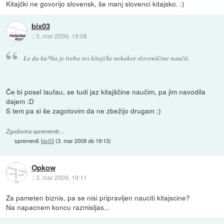
Kitajčki ne govorijo slovensk, še manj slovenci kitajsko. :)
bix03
::
3. mar 2009, 19:08
Le da ku*ba je treba res kitajčke nekakor slovenščine naučit.
Če bi posel laufau, se tudi jaz kitajščine naučim, pa jim navodila
dajem :D
S tem pa si še zagotovim da ne zbežijo drugam ;)
Zgodovina sprememb…
spremenil:
bix03
(
3. mar 2009 ob 19:13
)
Opkow
::
3. mar 2009, 19:11
Za pameten biznis, pa se nisi pripravljen nauciti kitajscine?
Na napacnem koncu razmisljas...