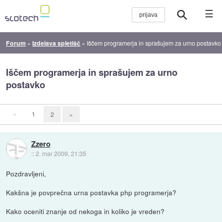
☰
Forum
»
Izdelava spletišč
»
Iščem programerja in sprašujem za urno postavko
Iščem programerja in sprašujem za urno
postavko
«
1
2
»
Zzero
::
2. mar 2009, 21:35
Pozdravljeni,
Kakšna je povprečna urna postavka php programerja?
Kako oceniti znanje od nekoga in koliko je vreden?