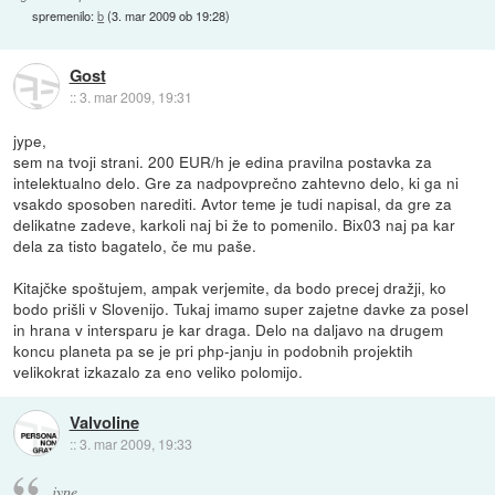
spremenilo:
b
(
3. mar 2009 ob 19:28
)
Gost
::
3. mar 2009, 19:31
jype,
sem na tvoji strani. 200 EUR/h je edina pravilna postavka za
intelektualno delo. Gre za nadpovprečno zahtevno delo, ki ga ni
vsakdo sposoben narediti. Avtor teme je tudi napisal, da gre za
delikatne zadeve, karkoli naj bi že to pomenilo. Bix03 naj pa kar
dela za tisto bagatelo, če mu paše.
Kitajčke spoštujem, ampak verjemite, da bodo precej dražji, ko
bodo prišli v Slovenijo. Tukaj imamo super zajetne davke za posel
in hrana v intersparu je kar draga. Delo na daljavo na drugem
koncu planeta pa se je pri php-janju in podobnih projektih
velikokrat izkazalo za eno veliko polomijo.
Valvoline
::
3. mar 2009, 19:33
jype,