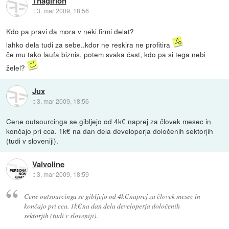
Thagirion
::
3. mar 2009, 18:56
Kdo pa pravi da mora v neki firmi delat?
lahko dela tudi za sebe..kdor ne reskira ne profitira
če mu tako laufa biznis, potem svaka čast, kdo pa si tega nebi
želel?
Jux
::
3. mar 2009, 18:56
Cene outsourcinga se gibljejo od 4k€ naprej za človek mesec in
končajo pri cca. 1k€ na dan dela developerja določenih sektorjih
(tudi v sloveniji).
Valvoline
::
3. mar 2009, 18:59
Cene outsourcinga se gibljejo od 4k€ naprej za človek mesec in
končajo pri cca. 1k€ na dan dela developerja določenih
sektorjih (tudi v sloveniji).