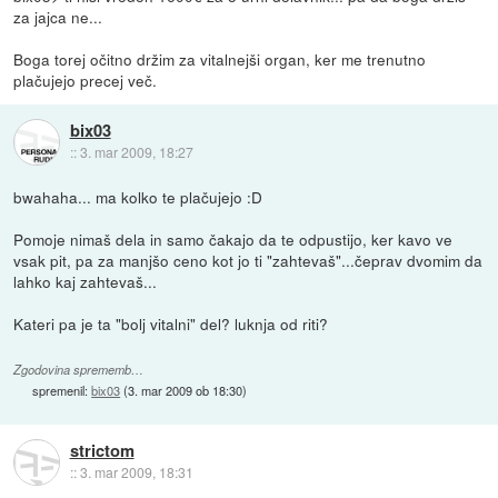
za jajca ne...
Boga torej očitno držim za vitalnejši organ, ker me trenutno
plačujejo precej več.
bix03
::
3. mar 2009, 18:27
bwahaha... ma kolko te plačujejo :D
Pomoje nimaš dela in samo čakajo da te odpustijo, ker kavo ve
vsak pit, pa za manjšo ceno kot jo ti "zahtevaš"...čeprav dvomim da
lahko kaj zahtevaš...
Kateri pa je ta "bolj vitalni" del? luknja od riti?
Zgodovina sprememb…
spremenil:
bix03
(
3. mar 2009 ob 18:30
)
strictom
::
3. mar 2009, 18:31