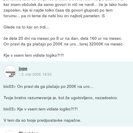
ker imam občutek da samo govori in nič ne nardi... če je tako hudo
zaposlen, kje si najde tolko časa da govori gluposti po tem
forumu... pa ni teme da nebi biu on najbolj pameten :S
Glede na to kar on trdi...
če dela 20 dni na mesec po 8 ur na dan, dela 160 ur na mesec.
On pravi da ga plačajo po 200€ na uro...torej 32000€ na mesec
Kje v vsem tem vidiste logiko?!?!
jype
::
3. mar 2009, 18:55
bix03> On pravi da ga plačajo po 200€ na uro...
Tvoje bralno razumevanje je, kot že ugotovljeno, nezadostno.
bix03> Kje v vsem tem vidiste logiko?!?!
V tem da so tvoje predpostavke napačne.