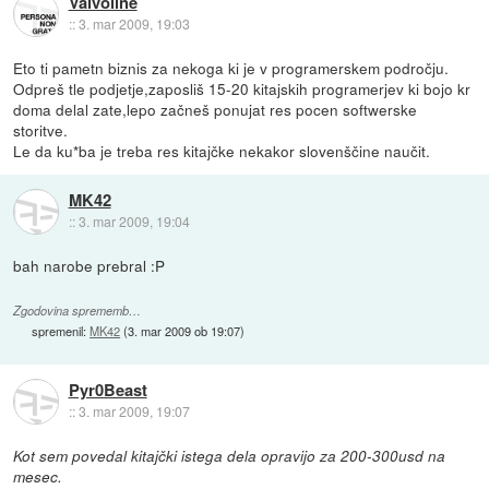
Valvoline
::
3. mar 2009, 19:03
Eto ti pametn biznis za nekoga ki je v programerskem področju.
Odpreš tle podjetje,zaposliš 15-20 kitajskih programerjev ki bojo kr
doma delal zate,lepo začneš ponujat res pocen softwerske
storitve.
Le da ku*ba je treba res kitajčke nekakor slovenščine naučit.
MK42
::
3. mar 2009, 19:04
bah narobe prebral :P
Zgodovina sprememb…
spremenil:
MK42
(
3. mar 2009 ob 19:07
)
Pyr0Beast
::
3. mar 2009, 19:07
Kot sem povedal kitajčki istega dela opravijo za 200-300usd na
mesec.