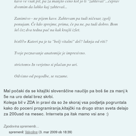
kavo ve vsak pit, pa za manjšo ceno kot jo ti "zahtevaš"...čeprav
dvomim da lahko kaj zahtevaš...
Zanimivo - ne pijem kave. Zahtevam pa tudi ničesar, zgolj
ponujam. Če kdo sprejme, prima, če pa ne, pa tudi dobro. Bom
šel čez dva tedna pač na kak krajši izlet.
bix03> Kateri pa je ta "bolj vitalni" del? luknja od riti?
Tvoje poznavanje anatomije je impresivno.
strictom> In verjetno si plačan po uri.
Odvisno od pogodbe, se razume.
Mal počaki da se kitajčki slovenščine naučijo pa boš še za manj k
5e na uro delal brez skrbi.
Kolega bil v ZDA in pravi da so že skoraj vsa podjetja pogruntala
kako do poceni programiranja,kitajčki na drugo stran sveta delajo
za 200usd na mesec. Interneta pa itak mamo vsi ane :)
Zgodovina sprememb…
spremenil:
Valvoline
(
3. mar 2009 ob 18:39
)