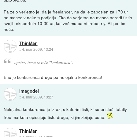
oblikovalce."
Pa zelo verjetno je, da je freelancer, ne da je zaposlen za 170 ur
na mesec v nekem podjetju. Tko da verjetno na mesec naredi tistih
svojih ekspertnih 10-30 ur, kaj več mu pa ni treba, rly. Ali pa, če
hoče.
ThinMan
::
4. mar 2009, 13:24
opeter: temu se reče "konkurenca".
Eno je konkurenca drugo pa nelojalna konkurenca!
imagodei
::
4. mar 2009, 13:27
Nelojalna konkurenca je izraz, s katerim tisti, ki so pristaši totally
free marketa opisujejo tiste druge, ki jim zbijajo cene.
ThinMan
::
4. mar 2009, 13:39