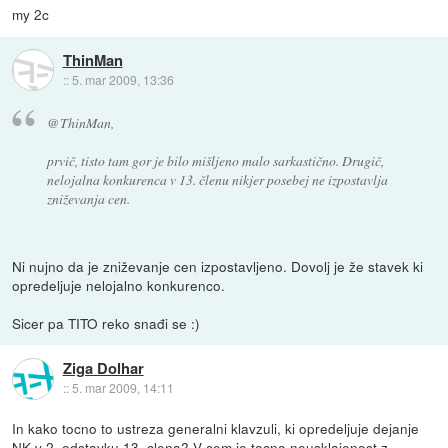
my 2c
ThinMan
::
5. mar 2009, 13:36
@ThinMan,
prvič, tisto tam gor je bilo mišljeno malo sarkastično. Drugič,
nelojalna konkurenca v 13. členu nikjer posebej ne izpostavlja
zniževanja cen.
Ni nujno da je zniževanje cen izpostavljeno. Dovolj je že stavek ki
opredeljuje nelojalno konkurenco.
Sicer pa TITO reko snađi se :)
Ziga Dolhar
::
5. mar 2009, 14:11
In kako tocno to ustreza generalni klavzuli, ki opredeljuje dejanje
NK v 2. odstavku 13. clena? V cem je tocno neusklajenost z