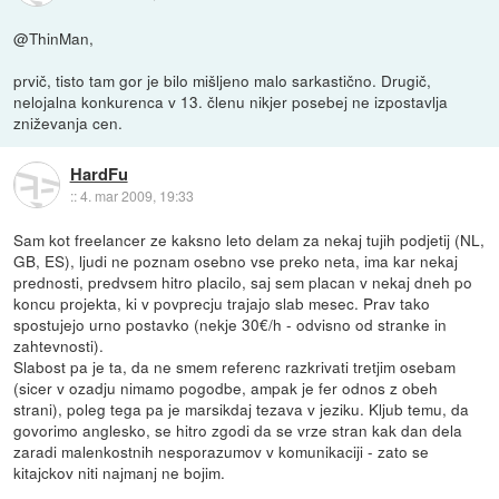
@ThinMan,
prvič, tisto tam gor je bilo mišljeno malo sarkastično. Drugič,
nelojalna konkurenca v 13. členu nikjer posebej ne izpostavlja
zniževanja cen.
HardFu
::
4. mar 2009, 19:33
Sam kot freelancer ze kaksno leto delam za nekaj tujih podjetij (NL,
GB, ES), ljudi ne poznam osebno vse preko neta, ima kar nekaj
prednosti, predvsem hitro placilo, saj sem placan v nekaj dneh po
koncu projekta, ki v povprecju trajajo slab mesec. Prav tako
spostujejo urno postavko (nekje 30€/h - odvisno od stranke in
zahtevnosti).
Slabost pa je ta, da ne smem referenc razkrivati tretjim osebam
(sicer v ozadju nimamo pogodbe, ampak je fer odnos z obeh
strani), poleg tega pa je marsikdaj tezava v jeziku. Kljub temu, da
govorimo anglesko, se hitro zgodi da se vrze stran kak dan dela
zaradi malenkostnih nesporazumov v komunikaciji - zato se
kitajckov niti najmanj ne bojim.