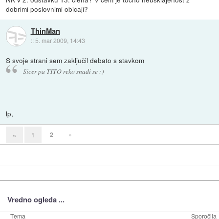
dobrimi poslovnimi obicaji?
ThinMan
::
5. mar 2009, 14:43
S svoje strani sem zaključil debato s stavkom
Sicer pa TITO reko snađi se :)
lp,
2
»
«
1
Vredno ogleda ...
Tema
Sporočila