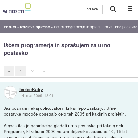
☰
Forum
»
Izdelava spletišč
»
Iščem programerja in sprašujem za urno postavko
Iščem programerja in sprašujem za urno
postavko
2
»
«
1
IceIceBaby
::
4. mar 2009, 12:01
Jaz poznam nekaj oblikovalcev, ki kar lepo zaslužijo. Urne
postavke mogoče dosegajo celo teh 200€ pri kakšnih projektih.
Ampak itak je nesmiselno gledati urno postavko pri takem delu.
Programer, ki računa 200€ na uro dejansko zaračuna 10, 15 let
izkušenj in nabiranja znanja, ne tiste ure dela. Enako velja za