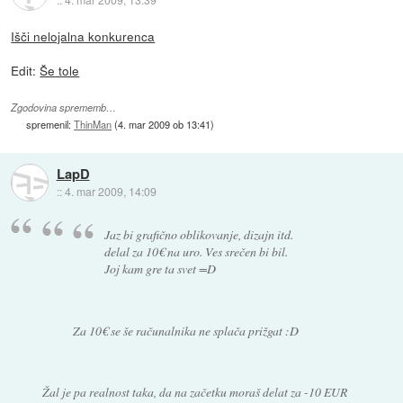
Išči nelojalna konkurenca
Edit:
Še tole
Zgodovina sprememb…
spremenil:
ThinMan
(
4. mar 2009 ob 13:41
)
LapD
::
4. mar 2009, 14:09
Jaz bi grafično oblikovanje, dizajn itd.
delal za 10€ na uro. Ves srečen bi bil.
Joj kam gre ta svet =D
Za 10€ se še računalnika ne splača prižgat :D
Žal je pa realnost taka, da na začetku moraš delat za -10 EUR