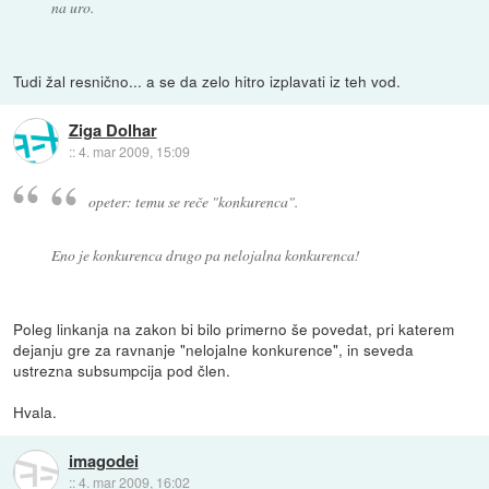
na uro.
Tudi žal resnično... a se da zelo hitro izplavati iz teh vod.
Ziga Dolhar
::
4. mar 2009, 15:09
opeter: temu se reče "konkurenca".
Eno je konkurenca drugo pa nelojalna konkurenca!
Poleg linkanja na zakon bi bilo primerno še povedat, pri katerem
dejanju gre za ravnanje "nelojalne konkurence", in seveda
ustrezna subsumpcija pod člen.
Hvala.
imagodei
::
4. mar 2009, 16:02