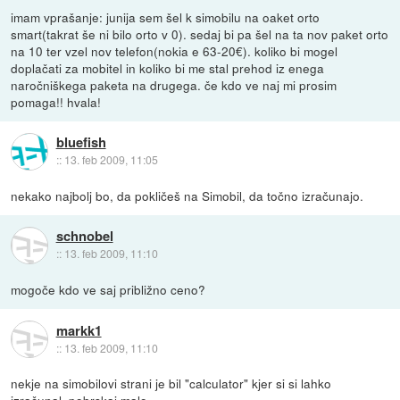
imam vprašanje: junija sem šel k simobilu na oaket orto
smart(takrat še ni bilo orto v 0). sedaj bi pa šel na ta nov paket orto
na 10 ter vzel nov telefon(nokia e 63-20€). koliko bi mogel
doplačati za mobitel in koliko bi me stal prehod iz enega
naročniškega paketa na drugega. če kdo ve naj mi prosim
pomaga!! hvala!
bluefish
::
13. feb 2009, 11:05
nekako najbolj bo, da pokličeš na Simobil, da točno izračunajo.
schnobel
::
13. feb 2009, 11:10
mogoče kdo ve saj približno ceno?
markk1
::
13. feb 2009, 11:10
nekje na simobilovi strani je bil "calculator" kjer si si lahko