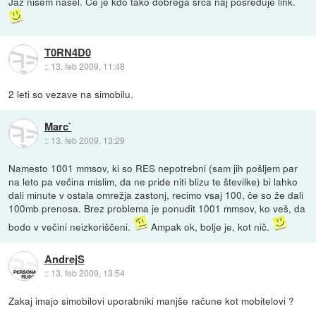
Jaz nisem našel. Če je kdo tako dobrega srca naj posreduje link.
T0RN4D0
::
13. feb 2009, 11:48
2 leti so vezave na simobilu.
Marc`
::
13. feb 2009, 13:29
Namesto 1001 mmsov, ki so RES nepotrebni (sam jih pošljem par
na leto pa večina mislim, da ne pride niti blizu te številke) bi lahko
dali minute v ostala omrežja zastonj, recimo vsaj 100, če so že dali
100mb prenosa. Brez problema je ponudit 1001 mmsov, ko veš, da
bodo v večini neizkoriščeni.
Ampak ok, bolje je, kot nič.
AndrejS
::
13. feb 2009, 13:54
Zakaj imajo simobilovi uporabniki manjše račune kot mobitelovi ?