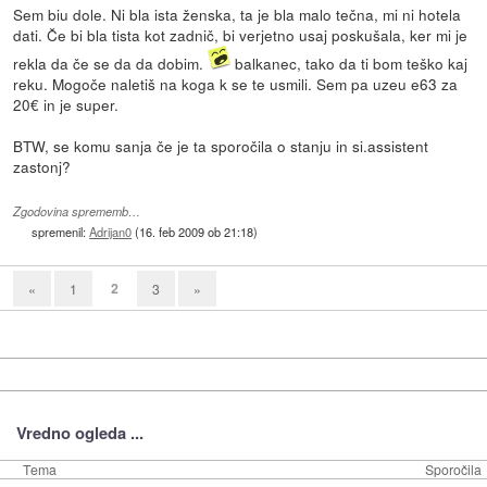
Sem biu dole. Ni bla ista ženska, ta je bla malo tečna, mi ni hotela
dati. Če bi bla tista kot zadnič, bi verjetno usaj poskušala, ker mi je
rekla da če se da da dobim.
balkanec, tako da ti bom teško kaj
reku. Mogoče naletiš na koga k se te usmili. Sem pa uzeu e63 za
20€ in je super.
BTW, se komu sanja če je ta sporočila o stanju in si.assistent
zastonj?
Zgodovina sprememb…
spremenil:
Adrijan0
(
16. feb 2009 ob 21:18
)
2
«
1
3
»
Vredno ogleda ...
Tema
Sporočila