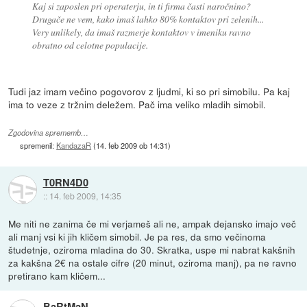
Kaj si zaposlen pri operaterju, in ti firma časti naročnino?
Drugače ne vem, kako imaš lahko 80% kontaktov pri zelenih...
Very unlikely, da imaš razmerje kontaktov v imeniku ravno
obratno od celotne populacije.
Tudi jaz imam večino pogovorov z ljudmi, ki so pri simobilu. Pa kaj
ima to veze z tržnim deležem. Pač ima veliko mladih simobil.
Zgodovina sprememb…
spremenil:
KandazaR
(
14. feb 2009 ob 14:31
)
T0RN4D0
::
14. feb 2009, 14:35
Me niti ne zanima če mi verjameš ali ne, ampak dejansko imajo več
ali manj vsi ki jih kličem simobil. Je pa res, da smo večinoma
študetnje, oziroma mladina do 30. Skratka, uspe mi nabrat kakšnih
za kakšna 2€ na ostale cifre (20 minut, oziroma manj), pa ne ravno
pretirano kam kličem...
BaRtMaN