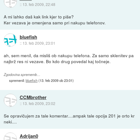
::
13. feb 2009, 22:48
A mi lahko daš kak link kjer to piše?
Ker vezava je omenjena samo pri nakupu telefonov.
bluefish
::
13. feb 2009, 23:01
ah, sem menil, da misliš ob nakupu telefona. Za samo sklenitev pa
najbrž res ni vezave. Bo kdo drug povedal kaj točneje.
Zgodovina sprememb…
spremenil:
bluefish
(
13. feb 2009 ob 23:01
)
CCMbrother
::
13. feb 2009, 23:02
Se opravičujem za tale komentar....ampak tale opcija 201 je orto kr
neki....
Adrijan0