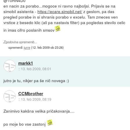
@T0RN4D0
en nacin za porabo...mogoce ni ravno najboljsi. Prijavis se na
simobil asistenta -
https://ecare.simobil.net/
z geslom, pa das
pregled porabe in si shranis porabo v excelu. Tam zmeces ven
vrstice z besedo klic (ali pa nastavis filter) pa pogledas stevilo celic
in imas cifro poslanih smsov
Zgodovina sprememb…
spremenil:
jurre
(
12. feb 2009 ob 23:26
)
markk1
::
13. feb 2009, 08:01
jutro je tu, nikjer pa še nič novega :)
CCMbrother
::
13. feb 2009, 08:19
Zanimivo kakšna velika pričakovanja....
po moje bo vse zastonj