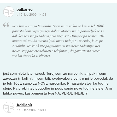
balkanec
::
16. feb 2009, 14:04
Sem biu učera na Simobilu. Uzeu sm še nokio e63 in še teh 100€
popusta bom najverjetneje dobiu. Morem pa iti ponedeljek še 1x
dol, ker sem mogu zadevo prvo prepisat. Drugače pa se meni 201
minuta zdi veliko, večino ljudi imam tudi jaz v imeniku, ki so pri
simobilu. Več kot 3 ure pogovorov mi na mesec zadostuje. Res
nevem kaj počnete nekateri s telefonom, da govorite na mesec
več kot 4ure (ko vi kličete).
jest sem hiotu isto narest. Torej sem ze narocnik, ampak nisem
zavezan (nikoli niti nisem bil). svetovalec v centru mi je povedal, da
je teh 100E samo za NOVE narocnike. Prnasanje stevilke tud ne
steje. Pa prekinitev pogodbe in podpisanje nove tudi ne steje. A mi
lahko poves, kaj pomeni ta tvoj NAJVERJETNEJE ?
Adrijan0
::
16. feb 2009, 16:41