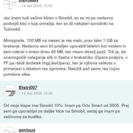
::
14. feb 2009, 15:03
Jaz imam tudi večino klicev v Simobil, so se mi pa nedavno
podvojili klici v tuja omrežja, ker so šli nekateri sorodniki na
Tušmobil.
Mimogrede, 100 MB na mesec je res malo, prav tako 1 GB za
brskanje. Nedavno sem bil prisiljen uporabiti telefon kot modem in
sem nabral v enem dneu 40 MB, ker nisem dovolj pazil. Trik je, da
onemogočiš nalaganje slik in flasha v brskalniku (Opera podpira, v
FF pa rabiš dodatek ImgLikeOpera), ker je njihova velikost v
primerjavi s tekstom res ogromna. Naložiš pač samo res nujno
potrebne slike.
Bistri007
::
14. feb 2009, 15:05
Od moje klape ima Simobil 10%. Imam pa Orto Smart od 2005. Prej
sem ga uporabljal za daljše klice na Simobil, sedaj ga imam pa
večinoma za budilko.
geniuus