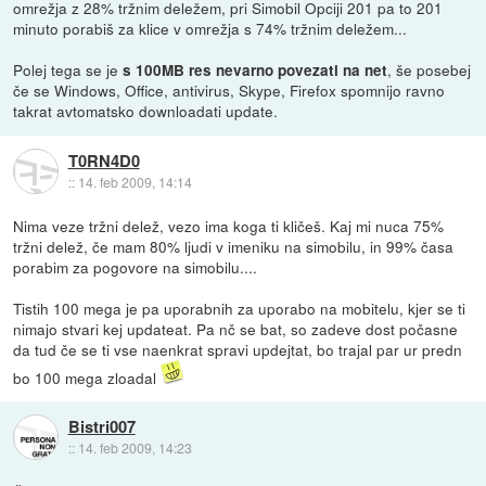
omrežja z 28% tržnim deležem, pri Simobil Opciji 201 pa to 201
minuto porabiš za klice v omrežja s 74% tržnim deležem...
Polej tega se je
, še posebej
s 100MB res nevarno povezati na net
če se Windows, Office, antivirus, Skype, Firefox spomnijo ravno
takrat avtomatsko downloadati update.
T0RN4D0
::
14. feb 2009, 14:14
Nima veze tržni delež, vezo ima koga ti kličeš. Kaj mi nuca 75%
tržni delež, če mam 80% ljudi v imeniku na simobilu, in 99% časa
porabim za pogovore na simobilu....
Tistih 100 mega je pa uporabnih za uporabo na mobitelu, kjer se ti
nimajo stvari kej updateat. Pa nč se bat, so zadeve dost počasne
da tud če se ti vse naenkrat spravi updejtat, bo trajal par ur predn
bo 100 mega zloadal
Bistri007
::
14. feb 2009, 14:23