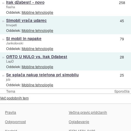
»
Itak džabest! - novo
258
flasha
Oddelek:
Mobilne tehnologije
»
Simobil vrača udarec
45
trnvpeti
Oddelek:
Mobilne tehnologije
»
Si mobil in napake
79
Jankolovski
Oddelek:
Mobilne tehnologije
»
ORTO U NULO vs. Itak Dđabest
28
LapD
Oddelek:
Mobilne tehnologije
»
Se splača nakup telefona pri simobilu
25
jcb
Oddelek:
Mobilne tehnologije
Tema
Sporočila
Več podobnih tem
Pravila
Večina pravic pridržanih
Odgovornost
Oglaševanje
Kontakt
ISSN 1581-0186