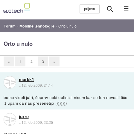
☰
Forum
»
Mobilne tehnologije
»
Orto u nulo
Orto u nulo
2
«
1
3
»
markk1
::
12. feb 2009, 21:14
bomo videli jutri, čeprav neki optimist nisem kar se teh novosti tiče
:) upam da nas presenetijo :)))))))
jurre
::
12. feb 2009, 23:25