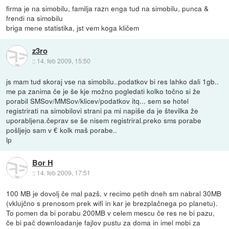
firma je na simobilu, familja razn enga tud na simobilu, punca &
frendi na simobilu
briga mene statistika, jst vem koga kličem
z3ro
::
14. feb 2009, 15:50
js mam tud skoraj vse na simobilu..podatkov bi res lahko dali 1gb..
me pa zanima če je še kje možno pogledati kolko točno si že
porabil SMSov/MMSov/klicev/podatkov itq... sem se hotel
registrirati na simobilovi strani pa mi napiše da je številka že
uporabljena.čeprav se še nisem registriral.preko sms porabe
pošljejo sam v € kolk maš porabe..
lp
Bor H
::
14. feb 2009, 17:51
100 MB je dovolj če mal pazš, v recimo petih dneh sm nabral 30MB
(vklujčno s prenosom prek wifi in kar je brezplačnega po planetu).
To pomen da bi porabu 200MB v celem mescu če res ne bi pazu,
če bi pač downloadanje fajlov pustu za doma in imel mobi za