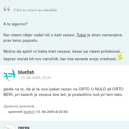
2 leti so vezave na simobilu.
A to sigurno?
Ker nisem nikjer našel nič o kaki vezavi.
Tukaj
je stran namenjena
prav temu popustu.
Možno da sploh ni treba imet vezave, česar pa nisem pričakoval...
čeprav moraš bit nov naročnik, kar ima seveda svojo vrednost.
bluefish
::
13. feb 2009, 22:30
glede na to, da je ta novi paket vezan na ORTO U NULO ali ORTO
BERI, pri katerih je vezava dve leti, je posledično tudi pri tem tako.
Zgodovina sprememb…
spremenil:
bluefish
(
13. feb 2009 ob 22:30
)
neres