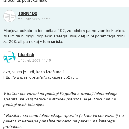
izračunal. pobrskaj malo.
T0RN4D0
::
13. feb 2009, 11:11
Menjava paketa te bo koštala 10€, za telefon pa ne vem kolk pride.
Mislim da bi mogu odplačat starega (vsaj del) in bi potem tega dobil
za 20€, ali pa nekaj v tem smislu.
bluefish
::
13. feb 2009, 11:19
evo, vmes je tudi, kako izračunati:
http://www.simobil.si/sl/packages.cp2?c...
V kolikor ste vezani na podlagi Pogodbe o prodaji telefonskega
aparata, se vam zaračuna strošek prehoda, ki je izračunan na
podlagi dveh kriterijev:
* Razlika med ceno telefonskega aparata (s katerim ste vezani) na
paketu, iz katerega prihajate ter ceno na paketu, na katerega
prehajate.