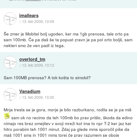
imallears
::
13. feb 2009, 10:09
Še zmer je Mobitel bolj ugoden, ker ma 1gb prenosa, tale orto pa
sam 100mb. Če pa daš še ta popust zravn je pa pol orto boljš, sam
nekteri smo že ven padl iz tega.
overlord_tm
::
13. feb 2009, 10:12
Sam 100MB prenosa? A tok košta to simobil?
Vanadium
::
13. feb 2009, 10:30
Mnja tresla se je gora, morje je bilo razburkano, rodila se je pa miš
sam ok no recimo da teh 100mb bo prav prišlo, škoda da edino
nimajo res brez omejitev v svoji mreži kot ima to npr T-2 ker jaz kar
hitro porabim teh 1001 minut. Zdaj pa glede mms sporočil piše da
maš 1001 sms in 1001 mms torej če prav razumem se oboje