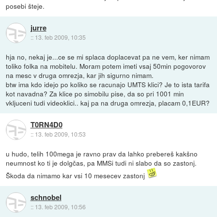
posebi šteje.
jurre
::
13. feb 2009, 10:35
hja no, nekaj je...ce se mi splaca doplacevat pa ne vem, ker nimam
toliko folka na mobitelu. Moram potem imeti vsaj 50min pogovorov
na mesc v druga omrezja, kar jih sigurno nimam.
btw ima kdo idejo po koliko se racunajo UMTS klici? Je to ista tarifa
kot navadna? Za klice po simobilu pise, da so pri 1001 min
vkljuceni tudi videoklici.. kaj pa na druga omrezja, placam 0,1EUR?
T0RN4D0
::
13. feb 2009, 10:53
u hudo, telih 100mega je ravno prav da lahko prebereš kakšno
neumnost ko ti je dolgčas, pa MMSi tudi ni slabo da so zastonj.
Škoda da nimamo kar vsi 10 mesecev zastonj
schnobel
::
13. feb 2009, 10:56