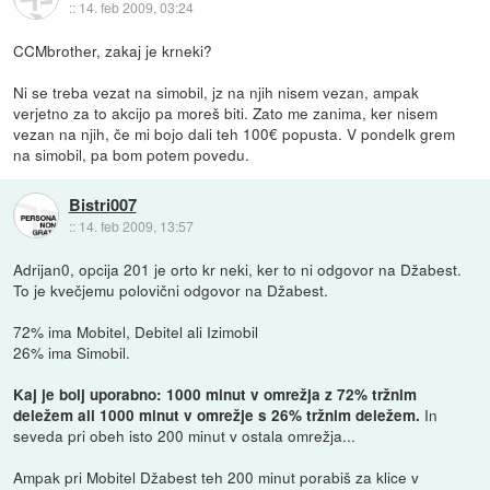
::
14. feb 2009, 03:24
CCMbrother, zakaj je krneki?
Ni se treba vezat na simobil, jz na njih nisem vezan, ampak
verjetno za to akcijo pa moreš biti. Zato me zanima, ker nisem
vezan na njih, če mi bojo dali teh 100€ popusta. V pondelk grem
na simobil, pa bom potem povedu.
Bistri007
::
14. feb 2009, 13:57
Adrijan0, opcija 201 je orto kr neki, ker to ni odgovor na Džabest.
To je kvečjemu polovični odgovor na Džabest.
72% ima Mobitel, Debitel ali Izimobil
26% ima Simobil.
Kaj je bolj uporabno: 1000 minut v omrežja z 72% tržnim
In
deležem ali 1000 minut v omrežje s 26% tržnim deležem.
seveda pri obeh isto 200 minut v ostala omrežja...
Ampak pri Mobitel Džabest teh 200 minut porabiš za klice v