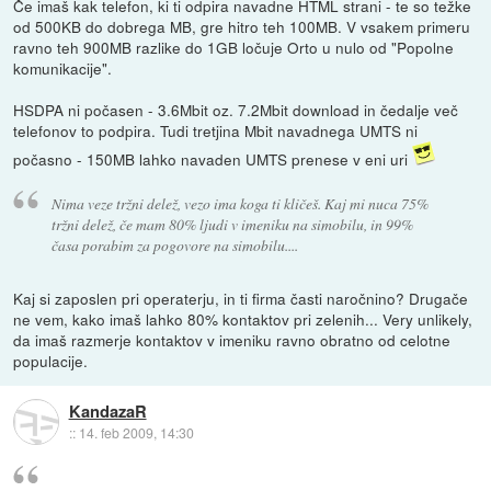
Če imaš kak telefon, ki ti odpira navadne HTML strani - te so težke
od 500KB do dobrega MB, gre hitro teh 100MB. V vsakem primeru
ravno teh 900MB razlike do 1GB ločuje Orto u nulo od "Popolne
komunikacije".
HSDPA ni počasen - 3.6Mbit oz. 7.2Mbit download in čedalje več
telefonov to podpira. Tudi tretjina Mbit navadnega UMTS ni
počasno - 150MB lahko navaden UMTS prenese v eni uri
Nima veze tržni delež, vezo ima koga ti kličeš. Kaj mi nuca 75%
tržni delež, če mam 80% ljudi v imeniku na simobilu, in 99%
časa porabim za pogovore na simobilu....
Kaj si zaposlen pri operaterju, in ti firma časti naročnino? Drugače
ne vem, kako imaš lahko 80% kontaktov pri zelenih... Very unlikely,
da imaš razmerje kontaktov v imeniku ravno obratno od celotne
populacije.
KandazaR
::
14. feb 2009, 14:30