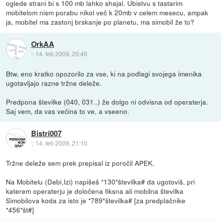
oglede strani bi s 100 mb lahko shajal. Ubistvu s tastarim
mobitelom nism porabu nikol več k 20mb v celem mesecu, ampak
ja, mobitel ma zastonj brskanje po planetu, ma simobil že to?
OrkAA
::
14. feb 2009, 20:45
Btw, eno kratko opozorilo za vse, ki na podlagi svojega imenika
ugotavljajo razne tržne deleže.
Predpona številke (040, 031..) že dolgo ni odvisna od operaterja.
Saj vem, da vas večina to ve, a vseeno.
Bistri007
::
14. feb 2009, 21:10
Tržne deleže sem prek prepisal iz poročil APEK.
Na Mobitelu (Debi,Izi) napišeš *130*številka# da ugotoviš, pri
katerem operaterju je določena fiksna ali mobilna številka
Simobilova koda za isto je *789*številka# [za predplačnike
*456*št#]