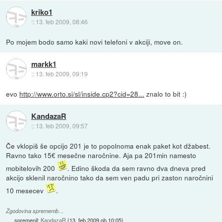
kriko1
::
13. feb 2009, 08:46
Po mojem bodo samo kaki novi telefoni v akciji, move on.
markk1
::
13. feb 2009, 09:19
evo
http://www.orto.si/sl/inside.cp2?cid=28...
znalo to bit :)
KandazaR
::
13. feb 2009, 09:57
Če vklopiš še opcijo 201 je to popolnoma enak paket kot džabest.
Ravno tako 15€ mesečne naročnine. Aja pa 201min namesto
mobitelovih 200
. Edino škoda da sem ravno dva dneva pred
akcijo sklenil naročnino tako da sem ven padu pri zaston naročnini
10 mesecev
.
Zgodovina sprememb…
spremenil:
KandazaR
(
13. feb 2009 ob 10:05
)