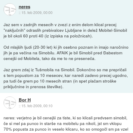
neres
::
15. feb 2009, 00:00
Jaz sem v zadnjih mesecih v zvezi z enim delom klical precej
"naključnih" odraslih prebivalcev Ljubljane in delež Mobitel-Simobil
je bil okoli 60 proti 40 (iz izpiska na položnicah).
Od mlajših ljudi (20-30 let) ki jih osebno poznam in imajo naročnino
jih je pa večina na Simobilu. AFAIK je bil Simobil pred Đabestom
cenejši od Mobitela, tako da me to ne preseneča.
Jaz grem zdaj iz Tušmobila na Simobil. Dokončno so me prepričali
s tem popustom za 10 mesecev, kar naredi zadevo precej ugodno,
pa tudi če grem po 10 mesecih stran (in spet plačam stroške
priključnine in prenosa številke).
Bor H
::
15. feb 2009, 00:10
neres: verjetno je bil cenejši za tiste, ki so klicali predvsem simobil,
če si mel pa punco in starše na mobitelu pa nikoli, jst sm vklopu
70% popusta za punco in veselo klicaru, ko so omogočl sm pa vzel