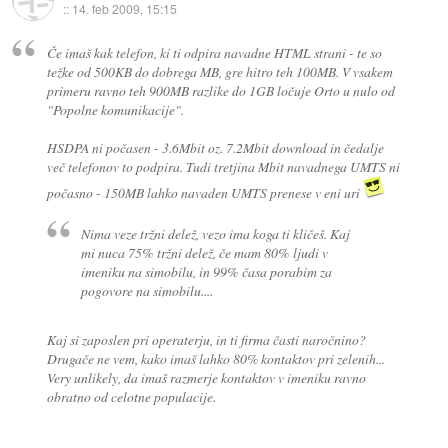
::
14. feb 2009, 15:15
Če imaš kak telefon, ki ti odpira navadne HTML strani - te so
težke od 500KB do dobrega MB, gre hitro teh 100MB. V vsakem
primeru ravno teh 900MB razlike do 1GB ločuje Orto u nulo od
"Popolne komunikacije".
HSDPA ni počasen - 3.6Mbit oz. 7.2Mbit download in čedalje
več telefonov to podpira. Tudi tretjina Mbit navadnega UMTS ni
počasno - 150MB lahko navaden UMTS prenese v eni uri
Nima veze tržni delež, vezo ima koga ti kličeš. Kaj
mi nuca 75% tržni delež, če mam 80% ljudi v
imeniku na simobilu, in 99% časa porabim za
pogovore na simobilu....
Kaj si zaposlen pri operaterju, in ti firma časti naročnino?
Drugače ne vem, kako imaš lahko 80% kontaktov pri zelenih...
Very unlikely, da imaš razmerje kontaktov v imeniku ravno
obratno od celotne populacije.