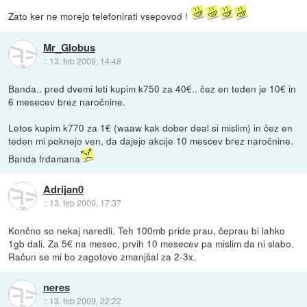
Zato ker ne morejo telefonirati vsepovod !
Mr_Globus
::
13. feb 2009, 14:48
Banda.. pred dvemi leti kupim k750 za 40€.. čez en teden je 10€ in
6 mesecev brez naročnine.
Letos kupim k770 za 1€ (waaw kak dober deal si mislim) in čez en
teden mi poknejo ven, da dajejo akcije 10 mescev brez naročnine.
Banda frdamana
Adrijan0
::
13. feb 2009, 17:37
Končno so nekaj naredli. Teh 100mb pride prau, čeprau bi lahko
1gb dali. Za 5€ na mesec, prvih 10 mesecev pa mislim da ni slabo.
Račun se mi bo zagotovo zmanjšal za 2-3x.
neres
::
13. feb 2009, 22:22