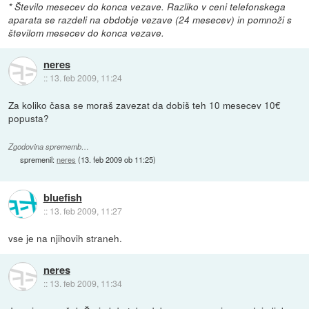
* Število mesecev do konca vezave. Razliko v ceni telefonskega
aparata se razdeli na obdobje vezave (24 mesecev) in pomnoži s
številom mesecev do konca vezave.
neres
::
13. feb 2009, 11:24
Za koliko časa se moraš zavezat da dobiš teh 10 mesecev 10€
popusta?
Zgodovina sprememb…
spremenil:
neres
(
13. feb 2009 ob 11:25
)
bluefish
::
13. feb 2009, 11:27
vse je na njihovih straneh.
neres
::
13. feb 2009, 11:34